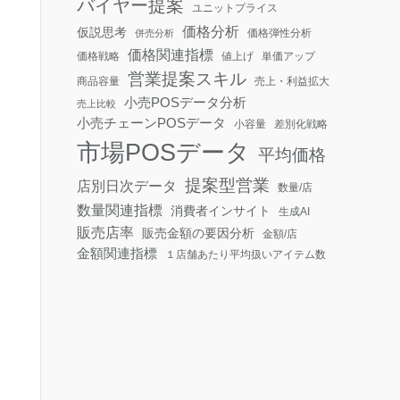
バイヤー提案
ユニットプライス
価格分析
仮説思考
価格弾性分析
併売分析
価格関連指標
価格戦略
値上げ
単価アップ
営業提案スキル
商品容量
売上・利益拡大
小売POSデータ分析
売上比較
小売チェーンPOSデータ
小容量
差別化戦略
市場POSデータ
平均価格
提案型営業
店別日次データ
数量/店
数量関連指標
消費者インサイト
生成AI
販売店率
販売金額の要因分析
金額/店
金額関連指標
１店舗あたり平均扱いアイテム数