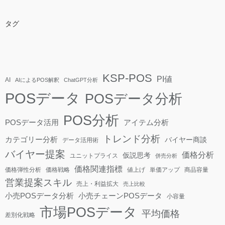
タグ
KSP-POS
PI値
AI
AIによるPOS解釈
ChatGPT分析
POSデータ
POSデータ分析
POS分析
POSデータ活用
アイテム分析
トレンド分析
カテゴリー分析
バイヤー商談
データ活用術
バイヤー提案
価格分析
仮説思考
ユニットプライス
併売分析
価格関連指標
価格弾性分析
価格戦略
値上げ
単価アップ
商品容量
営業提案スキル
売上・利益拡大
売上比較
小売POSデータ分析
小売チェーンPOSデータ
小容量
市場POSデータ
平均価格
差別化戦略