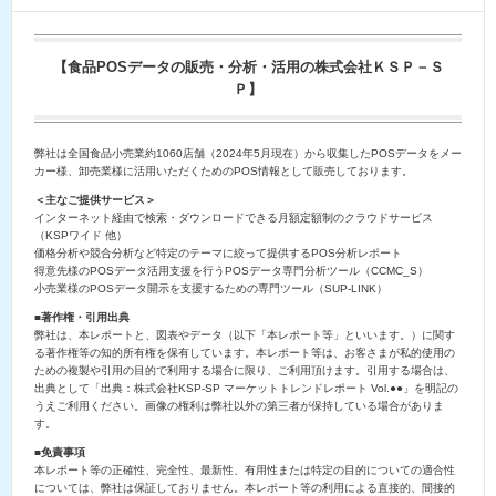
【食品POSデータの販売・分析・活用の株式会社ＫＳＰ－Ｓ
Ｐ】
弊社は全国食品小売業約1060店舗（2024年5月現在）から収集したPOSデータをメー
カー様、卸売業様に活用いただくためのPOS情報として販売しております。
＜主なご提供サービス＞
インターネット経由で検索・ダウンロードできる月額定額制のクラウドサービス
（KSPワイド 他）
価格分析や競合分析など特定のテーマに絞って提供するPOS分析レポート
得意先様のPOSデータ活用支援を行うPOSデータ専門分析ツール（CCMC_S）
小売業様のPOSデータ開示を支援するための専門ツール（SUP-LINK）
■著作権・引用出典
弊社は、本レポートと、図表やデータ（以下「本レポート等」といいます。）に関す
る著作権等の知的所有権を保有しています。本レポート等は、お客さまが私的使用の
ための複製や引用の目的で利用する場合に限り、ご利用頂けます。引用する場合は、
出典として「出典：株式会社KSP-SP マーケットトレンドレポート Vol.●●」を明記の
うえご利用ください。画像の権利は弊社以外の第三者が保持している場合がありま
す。
■免責事項
本レポート等の正確性、完全性、最新性、有用性または特定の目的についての適合性
については、弊社は保証しておりません。本レポート等の利用による直接的、間接的