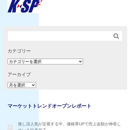

カテゴリー
カ
テ
ゴ
アーカイブ
リ
ア
ー
ー
カ
イ
マーケットトレンドオープンレポート
ブ
推し活人気が定着する中、価格帯UPで売上金額が伸長し