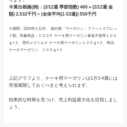
※算出根拠(例)：(2/12週 季節指数) 460 = (2/12週 金
額) 2,532千円 ÷ (全体平均(1-53週)) 550千円
※期間：2024年1-12月、 細分類「マーガリン・ファットスプレッ
ド類」対象商品：ＣＯＯＰ ケーキ用マーガリン食塩不使用１００
ｇ×２、雪印メグミルク ケーキ用マーガリン１００ｇ×２、明治
ケーキマーガリン １００ｇ×２
上記グラフより、ケーキ用マーガリンは1月3-4週には
売場展開しておくべきと考えられます。
効果的な時期を見つけ、売上利益最大化を目指しまし
ょう。