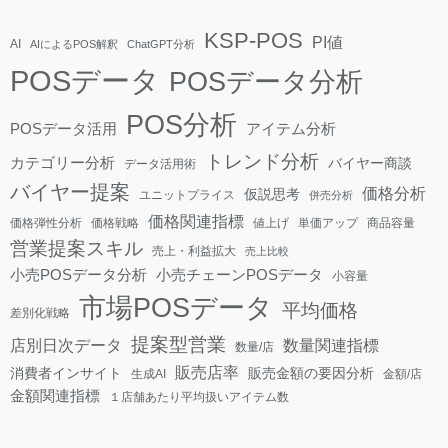
KSP-POS
PI値
AI
AIによるPOS解釈
ChatGPT分析
POSデータ
POSデータ分析
POS分析
POSデータ活用
アイテム分析
トレンド分析
カテゴリー分析
バイヤー商談
データ活用術
バイヤー提案
価格分析
仮説思考
ユニットプライス
併売分析
価格関連指標
価格弾性分析
価格戦略
値上げ
単価アップ
商品容量
営業提案スキル
売上・利益拡大
売上比較
小売POSデータ分析
小売チェーンPOSデータ
小容量
市場POSデータ
平均価格
差別化戦略
提案型営業
店別日次データ
数量関連指標
数量/店
販売店率
消費者インサイト
販売金額の要因分析
生成AI
金額/店
金額関連指標
１店舗あたり平均扱いアイテム数