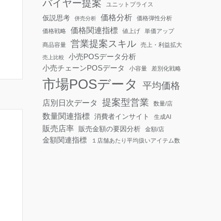
バイヤー提案
ユニットプライス
価格分析
仮説思考
価格弾性分析
併売分析
価格関連指標
価格戦略
値上げ
単価アップ
営業提案スキル
商品容量
売上・利益拡大
小売POSデータ分析
売上比較
小売チェーンPOSデータ
小容量
差別化戦略
市場POSデータ
平均価格
提案型営業
店別日次データ
数量/店
数量関連指標
消費者インサイト
生成AI
販売店率
販売金額の要因分析
金額/店
金額関連指標
１店舗あたり平均扱いアイテム数