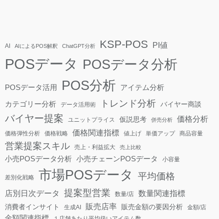
KSP-POS
PI値
AI
AIによるPOS解釈
ChatGPT分析
POSデータ
POSデータ分析
POS分析
POSデータ活用
アイテム分析
トレンド分析
カテゴリー分析
バイヤー商談
データ活用術
バイヤー提案
価格分析
仮説思考
ユニットプライス
併売分析
価格関連指標
価格弾性分析
価格戦略
値上げ
単価アップ
商品容量
営業提案スキル
売上・利益拡大
売上比較
小売POSデータ分析
小売チェーンPOSデータ
小容量
市場POSデータ
平均価格
差別化戦略
提案型営業
店別日次データ
数量関連指標
数量/店
販売店率
消費者インサイト
販売金額の要因分析
生成AI
金額/店
金額関連指標
１店舗あたり平均扱いアイテム数