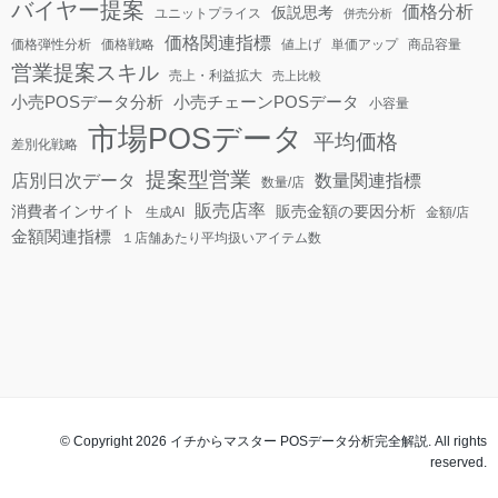
バイヤー提案
価格分析
仮説思考
ユニットプライス
併売分析
価格関連指標
価格弾性分析
価格戦略
値上げ
単価アップ
商品容量
営業提案スキル
売上・利益拡大
売上比較
小売POSデータ分析
小売チェーンPOSデータ
小容量
市場POSデータ
平均価格
差別化戦略
提案型営業
店別日次データ
数量関連指標
数量/店
販売店率
消費者インサイト
販売金額の要因分析
生成AI
金額/店
金額関連指標
１店舗あたり平均扱いアイテム数
© Copyright 2026 イチからマスター POSデータ分析完全解説. All rights
reserved.