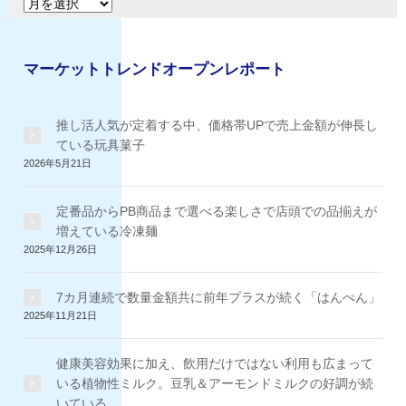
ア
ー
ー
カ
イ
マーケットトレンドオープンレポート
ブ
推し活人気が定着する中、価格帯UPで売上金額が伸長し
ている玩具菓子
2026年5月21日
定番品からPB商品まで選べる楽しさで店頭での品揃えが
増えている冷凍麺
2025年12月26日
7カ月連続で数量金額共に前年プラスが続く「はんぺん」
2025年11月21日
健康美容効果に加え、飲用だけではない利用も広まって
いる植物性ミルク。豆乳＆アーモンドミルクの好調が続
いている