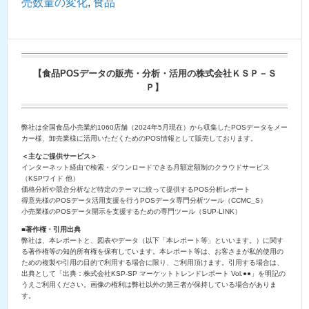
売数量の変化
,
食品
【食品POSデータの販売・分析・活用の株式会社ＫＳＰ－Ｓ
Ｐ】
弊社は全国食品小売業約1060店舗（2024年5月現在）から収集したPOSデータをメー
カー様、卸売業様に活用いただくためのPOS情報として販売しております。
＜主なご提供サービス＞
インターネット経由で検索・ダウンロードできる月額定額制のクラウドサービス
（KSPワイド 他）
価格分析や競合分析など特定のテーマに絞って提供するPOS分析レポート
得意先様のPOSデータ活用支援を行うPOSデータ専門分析ツール（CCMC_S）
小売業様のPOSデータ開示を支援するための専門ツール（SUP-LINK）
■著作権・引用出典
弊社は、本レポートと、図表やデータ（以下「本レポート等」といいます。）に関す
る著作権等の知的所有権を保有しています。本レポート等は、お客さまが私的使用の
ための複製や引用の目的で利用する場合に限り、ご利用頂けます。引用する場合は、
出典として「出典：株式会社KSP-SP マーケットトレンドレポート Vol.●●」を明記の
うえご利用ください。画像の権利は弊社以外の第三者が保持している場合がありま
す。