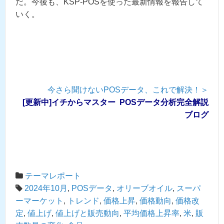
だ。今後も、KSP-POSを使った最新情報を報告して
いく。
今さら聞けないPOSデータ、これで解決！＞
[更新中]イチからマスター POSデータ分析完全解説
ブログ
テーマレポート
2024年10月
,
POSデータ
,
オリーブオイル
,
スーパ
ーマーケット
,
トレンド
,
価格上昇
,
価格動向
,
価格改
定
,
値上げ
,
値上げと販売動向
,
平均価格上昇率
,
米
,
販