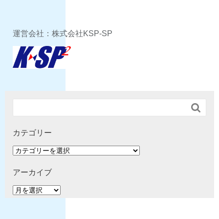
運営会社：株式会社KSP-SP

カテゴリー
カ
テ
ゴ
アーカイブ
リ
ア
ー
ー
カ