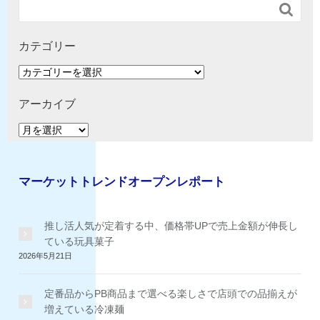

カテゴリー
カ
テ
ゴ
アーカイブ
リ
ア
ー
ー
カ
イ
マーケットトレンドオープンレポート
ブ
推し活人気が定着する中、価格帯UPで売上金額が伸長し
ている玩具菓子
2026年5月21日
定番品からPB商品まで選べる楽しさで店頭での品揃えが
増えている冷凍麺