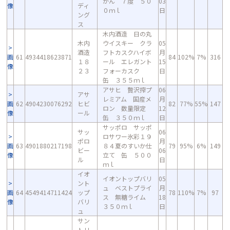
かん ７度 ５０
03
像
ディ
０ｍｌ
日
ング
ス
木内酒造 日の丸
木内
ウイスキー クラ
05
酒造
フトカスクハイボ
月
画
61
4934418623871
84
102%
7%
316
１８
ール エレガント
15
像
２３
フォーカスク
日
缶 ３５５ｍｌ
アサヒ 贅沢搾プ
06
アサ
レミアム 国産メ
月
画
62
4904230076292
ヒビ
82
77%
55%
147
ロン 数量限定
12
像
ール
缶 ３５０ｍｌ
日
サッポロ サッポ
サッ
06
ロサワー氷彩１９
ポロ
月
画
63
4901880217198
８４夏のすいか仕
79
95%
6%
149
ビー
06
像
立て 缶 ５００
ル
日
ｍｌ
イオ
イオントップバリ
05
ント
ュ ベストプライ
月
画
64
4549414711424
ップ
78
110%
7%
97
ス 無糖ライム
18
像
バリ
３５０ｍｌ
日
ュ
サン
トリ