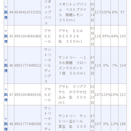
イオ
イオントップバリ
05
ント
ュ ベストプライ
月
画
44
4549414715255
ップ
117
105%
8%
97
ス 無糖レモン
14
像
バリ
３５０ｍｌ
日
ュ
05
アサ
アサヒ ＥＧＡ
月
画
45
4901004066480
ヒビ
ＢＥＥＲ２６
116
89%
44%
193
29
像
ール
缶 ３５０ｍｌ
日
サン
トリ
サントリー －１
07
ーホ
９６無糖 フロー
月
画
46
4901777449022
ール
115
0%
7%
154
ズンマスカット
03
像
ディ
７度 ５００ｍｌ
日
ング
ス
アサヒ クリアア
05
アサ
サヒ かろやか仕
月
画
47
4901004066626
ヒビ
107
123%
10%
215
込み 缶 ５００
23
像
ール
ｍｌ
日
サン
トリ
サントリー サン
07
ーホ
トリー生ビール
月
画
48
4901777448568
ール
107
0%
12%
188
夏生 缶 ３５０
01
像
ディ