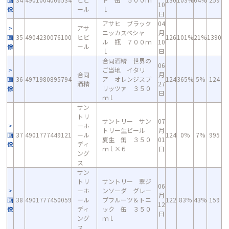
10
像
ール
ｌ
日
アサヒ ブラック
04
アサ
ニッカスペシャ
月
画
35
4904230076100
ヒビ
126
101%
21%
1390
ル 瓶 ７００ｍ
10
像
ール
ｌ
日
合同酒精 世界の
06
ご当地 イタリ
合同
月
画
36
4971980895794
ア オレンジスプ
124
365%
5%
124
酒精
27
像
リッツァ ３５０
日
ｍｌ
サン
トリ
サントリー サン
07
ーホ
トリー生ビール
月
画
37
4901777449121
ール
124
0%
7%
995
夏生 缶 ３５０
01
像
ディ
ｍｌ×６
日
ング
ス
サン
トリ
サントリー 翠ジ
06
ーホ
ンソーダ グレー
月
画
38
4901777450059
ール
プフルーツ＆トニ
122
83%
43%
159
12
像
ディ
ック 缶 ３５０
日
ング
ｍｌ
ス