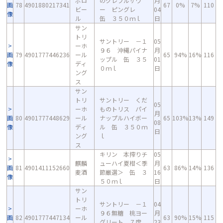
ポロ
のグレフルサワ
月
画
78
4901880217341
67
0%
7%
110
ビー
ー ピングレ
04
像
ル
缶 ３５０ｍｌ
日
サン
トリ
サントリー －１
05
ーホ
９６ 沖縄パイナ
月
画
79
4901777446236
ール
65
94%
16%
116
ップル 缶 ３５
01
像
ディ
０ｍｌ
日
ング
ス
サン
トリ
サントリー くだ
05
ーホ
ものトリス パイ
月
画
80
4901777448629
ール
ナップルハイボー
65
103%
13%
149
08
像
ディ
ル 缶 ３５０ｍ
日
ング
ｌ
ス
キリン 本搾りチ
05
麒麟
ューハイ夏柑＜季
月
画
81
4901411152660
63
86%
14%
136
麦酒
節厳選＞ 缶 ３
16
像
５０ｍｌ
日
サン
トリ
サントリー －１
04
ーホ
９６無糖 桃ヨー
月
画
82
4901777447134
ール
63
90%
15%
115
グリート ７度
23