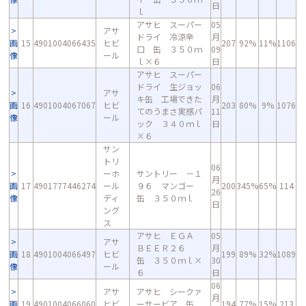
日
ｌ
アサヒ スーパー
05
アサ
ドライ 冷涼辛
月
画
15
4901004066435
ヒビ
207
92%
11%
1106
口 缶 ３５０ｍ
09
像
ール
ｌ×６
日
アサヒ スーパー
ドライ 生ジョッ
06
アサ
キ缶 工場できた
月
画
16
4901004067067
ヒビ
203
80%
9%
1076
てのうまさ実感パ
11
像
ール
ック ３４０ｍｌ
日
×６
サン
トリ
06
ーホ
サントリー －１
月
画
17
4901777446274
ール
９６ マンゴー
200
345%
65%
114
26
像
ディ
缶 ３５０ｍｌ
日
ング
ス
アサヒ ＥＧＡ
05
アサ
ＢＥＥＲ２６
月
画
18
4901004066497
ヒビ
199
89%
32%
1089
缶 ３５０ｍｌ×
30
像
ール
６
日
06
アサ
アサヒ シークァ
月
画
19
4901004066060
ヒビ
ーサービア 缶
194
77%
15%
213