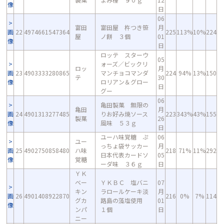
像
日
06
富田
富田屋 杵つき笹
月
画
22
4974661547364
225
113%
10%
224
屋
ノ餅 ３個
01
像
日
ロッテ スターウ
05
ォーズ／ビックリ
ロッ
月
画
23
4903333280865
マンチョコマンダ
224
94%
13%
150
テ
30
像
ロリアン＆グロー
日
グー
06
亀田製菓 無限の
亀田
月
画
24
4901313277485
りお好み焼ソース
223
343%
43%
155
製菓
26
像
風味 ５３ｇ
日
ユーハ味覚糖 ぷ
06
ユー
っちょ袋サッカー
月
画
25
4902750858480
ハ味
218
71%
11%
292
日本代表カードソ
05
像
覚糖
ーダ味 ３６ｇ
日
ＹＫ
ベー
ＹＫＢＣ 塩バニ
07
キン
ラロールケーキ淡
月
画
26
4901408922870
216
0%
7%
114
グカ
路島の藻塩使用
01
像
ンパ
１個
日
ニー