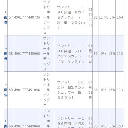
サン
トリ
サントリー －１
05
ーホ
９６無糖 キウイ
月
画
57
4901777448735
ール
＆グレフル ７
89
117%
6%
164
22
像
ディ
度 缶 ５００ｍ
日
ング
ｌ
ス
サン
トリ
サントリー －１
07
ーホ
９６無糖 フロー
月
画
58
4901777449008
ール
86
0%
18%
113
ズンマスカット
02
像
ディ
７度 ３５０ｍｌ
日
ング
ス
サン
トリ
サントリー ほろ
07
ーホ
よい 和梨スカッ
月
画
59
4901777451056
ール
86
0%
16%
113
シュサワー 缶
03
像
ディ
３５０ｍｌ
日
ング
ス
サン
トリ
サントリー －１
07
ーホ
９６無糖 冷凍み
月
画
60
4901777449060
ール
85
0%
6%
153