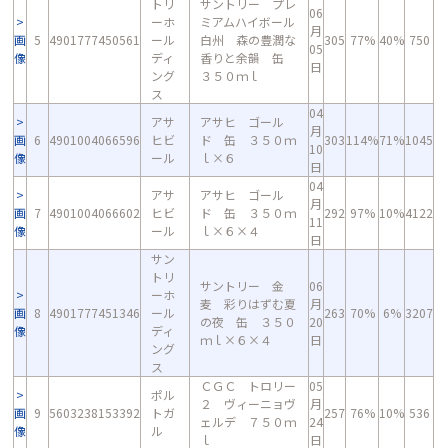
トリ
サントリー プレ
06
ーホ
ミアムハイボール
月
画
5
4901777450561
ール
白州 森の豊潤な
305
77%
40%
750
05
像
ディ
香りと余韻 缶
日
ング
３５０ｍｌ
ス
04
アサ
アサヒ ゴール
月
画
6
4901004066596
ヒビ
ド 缶 ３５０ｍ
303
114%
71%
1045
10
像
ール
ｌ×６
日
04
アサ
アサヒ ゴール
月
画
7
4901004066602
ヒビ
ド 缶 ３５０ｍ
292
97%
10%
4122
11
像
ール
ｌ×６×４
日
サン
トリ
サントリー 金
06
ーホ
麦 彩りはずむ夏
月
画
8
4901777451346
ール
263
70%
6%
3207
の夜 缶 ３５０
20
像
ディ
ｍｌ×６×４
日
ング
ス
ＣＧＣ トロリー
05
ポル
２ ヴィーニョヴ
月
画
9
5603238153392
トガ
257
76%
10%
536
ェルデ ７５０ｍ
24
像
ル
ｌ
日