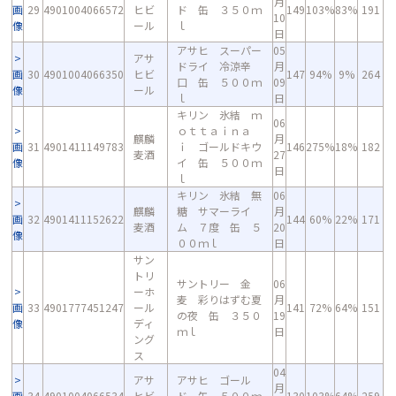
月
画
29
4901004066572
ヒビ
ド 缶 ３５０ｍ
149
103%
83%
191
10
像
ール
ｌ
日
アサヒ スーパー
05
アサ
ドライ 冷涼辛
月
画
30
4901004066350
ヒビ
147
94%
9%
264
口 缶 ５００ｍ
09
像
ール
ｌ
日
キリン 氷結 ｍ
06
ｏｔｔａｉｎａ
麒麟
月
画
31
4901411149783
ｉ ゴールドキウ
146
275%
18%
182
麦酒
27
像
イ 缶 ５００ｍ
日
ｌ
キリン 氷結 無
06
麒麟
糖 サマーライ
月
画
32
4901411152622
144
60%
22%
171
麦酒
ム ７度 缶 ５
20
像
００ｍｌ
日
サン
トリ
サントリー 金
06
ーホ
麦 彩りはずむ夏
月
画
33
4901777451247
ール
141
72%
64%
151
の夜 缶 ３５０
19
像
ディ
ｍｌ
日
ング
ス
04
アサ
アサヒ ゴール
月
画
34
4901004066534
ヒビ
ド 缶 ５００ｍ
130
103%
64%
259