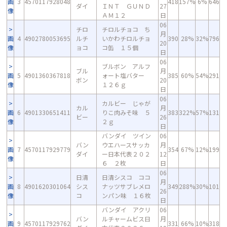
画
3
4570117928048
418
157%
6%
646
ダイ
ＩＮＴ ＧＵＮＤ
27
像
ＡＭ１２
日
06
チロ
チロルチョコ ち
月
画
4
4902780053695
ルチ
いかわチロルチョ
390
28%
32%
796
20
像
ョコ
コ缶 １５個
日
06
ブルボン アルフ
ブル
月
画
5
4901360367818
ォート塩バター
385
60%
54%
291
ボン
20
像
１２６ｇ
日
06
カルビー じゃが
カル
月
画
6
4901330651411
りこ肉みそ味 ５
383
322%
57%
131
ビー
26
像
２ｇ
日
バンダイ ツイン
06
バン
ウエハースサッカ
月
画
7
4570117929779
354
67%
12%
199
ダイ
ー日本代表２０２
12
像
６ ２枚
日
06
日清
日清シスコ ココ
月
画
8
4901620301064
シス
ナッツサブレメロ
349
288%
30%
101
26
像
コ
ンパン味 １６枚
日
バンダイ アクリ
06
バン
ルチャームビス日
月
画
9
4570117929762
331
66%
10%
318