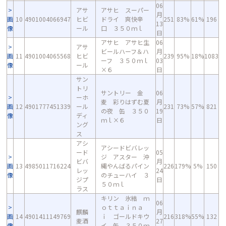
06
アサ
アサヒ スーパー
月
画
10
4901004066947
ヒビ
ドライ 爽快辛
251
83%
61%
196
13
像
ール
口 ３５０ｍｌ
日
アサヒ アサヒ生
06
アサ
ビールハーフ＆ハ
月
画
11
4901004065568
ヒビ
239
95%
18%
1083
ーフ ３５０ｍｌ
03
像
ール
×６
日
サン
トリ
サントリー 金
06
ーホ
麦 彩りはずむ夏
月
画
12
4901777451339
ール
231
73%
57%
821
の夜 缶 ３５０
19
像
ディ
ｍｌ×６
日
ング
ス
アシ
アシードビバレッ
ード
05
ジ アスター 沖
ビバ
月
画
13
4985011716224
縄やんばるパイン
226
179%
5%
150
レッ
24
像
のチューハイ ３
ジプ
日
５０ｍｌ
ラス
キリン 氷結 ｍ
06
ｏｔｔａｉｎａ
麒麟
月
画
14
4901411149769
ｉ ゴールドキウ
216
318%
55%
132
麦酒
27
像
イ 缶 ３５０ｍ