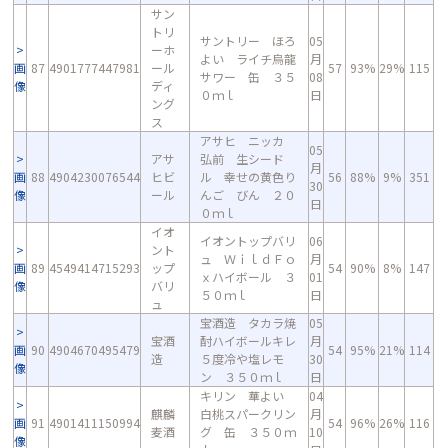
サン
トリ
サントリー ほろ
05
ーホ
よい ライチ烏龍
月
画
87
4901777447981
ール
57
93%
29%
115
サワー 缶 ３５
08
像
ディ
０ｍｌ
日
ング
ス
アサヒ ニッカ
05
アサ
弘前 生シード
月
画
88
4904230076544
ヒビ
ル 幸せの黄色り
56
88%
9%
351
30
像
ール
んご びん ２０
日
０ｍｌ
イオ
イオントップバリ
06
ント
ュ ＷｉｌｄＦｏ
月
画
89
4549414715293
ップ
54
90%
8%
147
ｘハイボール ３
01
像
バリ
５０ｍｌ
日
ュ
宝酒造 タカラ焼
05
宝酒
酎ハイボールキレ
月
画
90
4904670495479
54
95%
21%
114
造
５度冷や塩レモ
30
像
ン ３５０ｍｌ
日
キリン 華よい
04
麒麟
白桃スパークリン
月
画
91
4901411150994
54
96%
26%
116
麦酒
グ 缶 ３５０ｍ
10
像