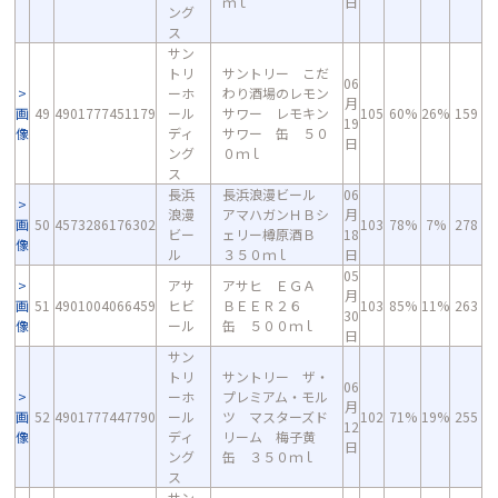
ｍｌ
日
ング
ス
サン
トリ
サントリー こだ
06
ーホ
わり酒場のレモン
月
画
49
4901777451179
ール
サワー レモキン
105
60%
26%
159
19
像
ディ
サワー 缶 ５０
日
ング
０ｍｌ
ス
長浜
長浜浪漫ビール
06
浪漫
アマハガンＨＢシ
月
画
50
4573286176302
103
78%
7%
278
ビー
ェリー樽原酒Ｂ
18
像
ル
３５０ｍｌ
日
05
アサ
アサヒ ＥＧＡ
月
画
51
4901004066459
ヒビ
ＢＥＥＲ２６
103
85%
11%
263
30
像
ール
缶 ５００ｍｌ
日
サン
トリ
サントリー ザ・
06
ーホ
プレミアム・モル
月
画
52
4901777447790
ール
ツ マスターズド
102
71%
19%
255
12
像
ディ
リーム 梅子黄
日
ング
缶 ３５０ｍｌ
ス
サン