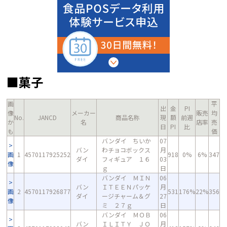
■菓子
画
平
出
金
PI
像
メーカー
販売
均
No.
JANCD
商品名称
現
額
前週
か
名
店率
売
日
PI
比
も
価
バンダイ ちいか
07
バン
わチョコボックス
月
画
1
4570117925252
918
0%
6%
347
ダイ
フィギュア １６
03
像
ｇ
日
バンダイ ＭＩＮ
06
バン
ＩＴＥＥＮパッケ
月
画
2
4570117926877
531
176%
22%
356
ダイ
ージチャーム＆グ
27
像
ミ ２７ｇ
日
バンダイ ＭＯＢ
06
バン
ＩＬＩＴＹ ＪＯ
月