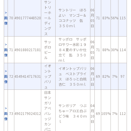
サン
トリ
サントリー ほろ
06
ーホ
よい マンゴー＆
月
画
70
4901777448520
ール
71
83%
56%
115
ココナッツ 缶
05
像
ディ
３５０ｍｌ
日
ング
ス
サッポロ サッポ
サッ
06
ロサワー氷彩１９
ポロ
月
画
71
4901880217181
８４夏のすいか仕
71
88%
30%
114
ビー
05
像
立て 缶 ３５０
ル
日
ｍｌ
イオ
イオントップバリ
06
ント
ュ ベストプライ
月
画
72
4549414717631
ップ
69
82%
7%
97
ス ほろっと白桃
13
像
バリ
杏仁 ３５０ｍｌ
日
ュ
日本
サン
ガリ
サンガリア つぶ
04
アベ
ちゅーアロエ白ぶ
月
画
73
4902179024312
バレ
69
105%
7%
112
どう味 ３４０ｍ
10
像
ッジ
ｌ
日
カン
パニ