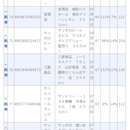
ー
宝酒造 焼酎ハイ
05
宝酒
ボール 東京グリ
月
画
74
4904670495523
69
115%
7%
112
造
ーンレモン ３５
09
像
０ｍｌ
日
サッポロビール
サッ
04
ヱビス クリエイ
ポロ
月
画
75
4901880216627
ティブブリュー
67
96%
14%
254
ビー
10
像
藍想う ３５０ｍ
ル
日
ｌ
三菱食品 ＪーＣ
ＲＡＦＴ ＴＲＩ
05
三菱
Ｐ 山形県産 佐
月
画
76
4962840968673
67
152%
11%
145
食品
藤錦さくらんぼサ
31
像
ワー 缶 ３５０
日
ｍｌ
サン
トリ
サントリー －１
07
ーホ
９６無糖 冷凍み
月
画
77
4901777449046
ール
67
0%
14%
112
かん ７度 ３５
02
像
ディ
０ｍｌ
日
ング
ス
サッ
サッポロ 濃いめ
07