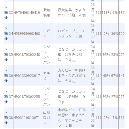
06
武蔵
武蔵製菓 水よう
月
画
33
4976406140410
205
118%
9%
197
製菓
かん 笹餅 ４個
01
像
日
06
ロピ
ロピア プチ モ
月
画
34
4589989008468
199
0%
36%
100
ア
ンブラン １個
29
像
日
シジ
04
ＣＧＣ カリカリ
シー
月
画
35
4901870302248
梅 はちみつ風
197
95%
23%
275
ジャ
09
像
味 ９０ｇ
パン
日
06
カルビー 堅あげ
カル
月
画
36
4901330923617
ポテトねぎ塩だれ
194
46%
67%
141
ビー
19
像
味 ６０ｇ
日
シジ
04
ＣＧＣ カリカリ
シー
月
画
37
4901870302255
梅 しそ風味 ９
191
93%
27%
275
ジャ
09
像
０ｇ
パン
日
山崎製パン 四季
07
山崎
の想い 水ようか
月
画
38
4903110813071
製パ
191
0%
7%
166
ん・水まんじゅ
01
像
ン
う ２個
日