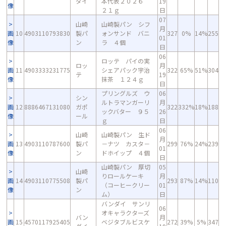
ダイ
本代表２０２６
19
像
２１ｇ
日
07
山崎
山崎製パン シフ
月
画
10
4903110793830
製パ
ォンサンド バニ
327
0%
14%
255
01
像
ン
ラ ４個
日
06
ロッテ パイの実
ロッ
月
画
11
4903333231775
シェアパック宇治
322
65%
51%
304
テ
19
像
抹茶 １２４ｇ
日
プリングルズ ウ
06
シン
ルトラマンガーリ
月
画
12
8886467131080
ガポ
322
332%
18%
188
ックバター ９５
26
像
ール
ｇ
日
06
山崎
山崎製パン 生ド
月
画
13
4903110787600
製パ
－ナツ カスタ－
299
76%
24%
239
01
像
ン
ドホイップ ４個
日
山崎製パン 厚切
05
山崎
りロールケーキ
月
画
14
4903110775508
製パ
293
87%
14%
110
（コーヒークリー
01
像
ン
ム）
日
バンダイ サンリ
06
オキャラクターズ
バン
月
画
15
4570117925405
ベジタブルビスケ
272
39%
5%
347