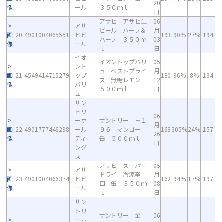
20
像
ール
３５０ｍｌ
日
アサヒ アサヒ生
06
アサ
ビール ハーフ＆
月
画
20
4901004065551
ヒビ
193
90%
27%
194
ハーフ ３５０ｍ
03
像
ール
ｌ
日
イオ
イオントップバリ
05
ント
ュ ベストプライ
月
画
21
4549414715279
ップ
180
96%
8%
134
ス 無糖レモン
12
像
バリ
５００ｍｌ
日
ュ
サン
トリ
06
ーホ
サントリー －１
月
画
22
4901777446298
ール
９６ マンゴー
168
305%
24%
157
26
像
ディ
缶 ５００ｍｌ
日
ング
ス
アサヒ スーパー
05
アサ
ドライ 冷涼辛
月
画
23
4901004066374
ヒビ
162
94%
17%
197
口 缶 ３５０ｍ
08
像
ール
ｌ
日
サン
トリ
サントリー 金
06
ーホ