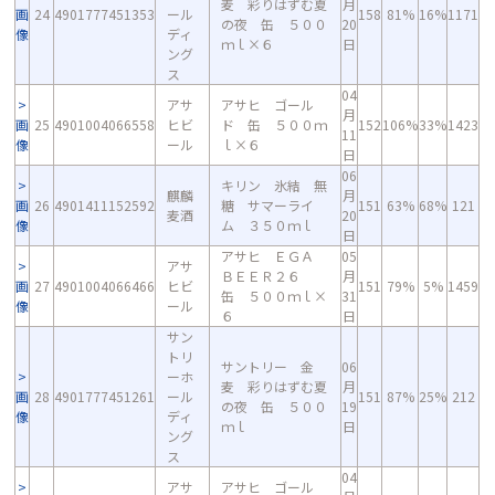
麦 彩りはずむ夏
月
画
24
4901777451353
ール
158
81%
16%
1171
の夜 缶 ５００
20
像
ディ
ｍｌ×６
日
ング
ス
04
アサ
アサヒ ゴール
月
画
25
4901004066558
ヒビ
ド 缶 ５００ｍ
152
106%
33%
1423
11
像
ール
ｌ×６
日
06
キリン 氷結 無
麒麟
月
画
26
4901411152592
糖 サマーライ
151
63%
68%
121
麦酒
20
像
ム ３５０ｍｌ
日
アサヒ ＥＧＡ
05
アサ
ＢＥＥＲ２６
月
画
27
4901004066466
ヒビ
151
79%
5%
1459
缶 ５００ｍｌ×
31
像
ール
６
日
サン
トリ
サントリー 金
06
ーホ
麦 彩りはずむ夏
月
画
28
4901777451261
ール
151
87%
25%
212
の夜 缶 ５００
19
像
ディ
ｍｌ
日
ング
ス
04
アサ
アサヒ ゴール