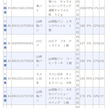
東ハト キャラメ
06
東ハ
ルコーングランデ
月
画
39
4901940116966
188
470%
5%
103
ト
濃厚キャラメル
27
像
味 ５２ｇ
日
07
山崎
山崎製パン レモ
月
画
40
4903110793854
製パ
ンスペシャル １
188
0%
22%
123
01
像
ン
個
日
06
ロピ
ロピア プチ テ
月
画
41
4589989008451
187
0%
35%
101
ア
ィラミス １個
29
像
日
07
山崎
山崎製パン コ－
月
画
42
4903110776826
製パ
186
0%
27%
341
ヒ－ケ－キ ２個
01
像
ン
日
05
ネス
ネスレ日本 キッ
月
画
43
4902201184106
レ日
トカットクッキー
180
96%
13%
307
09
像
本
＆クリーム ９枚
日
山崎製パン 大き
07
山崎
なツインシュ－
月
画
44
4903110776789
製パ
179
0%
34%
97
バナナクリ－ム＆
01
像
ン
ホイップ １個
日
06