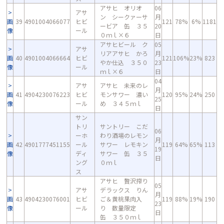
アサヒ オリオ
06
アサ
ン シークァーサ
月
画
39
4901004066077
ヒビ
121
78%
6%
1181
ービア 缶 ３５
20
像
ール
０ｍｌ×６
日
アサヒビール ク
05
アサ
リアアサヒ かろ
月
画
40
4901004066664
ヒビ
121
106%
23%
823
やか仕込 ３５０
23
像
ール
ｍｌ×６
日
04
アサ
アサヒ 未来のレ
月
画
41
4904230076223
ヒビ
モンサワー 濃い
120
95%
24%
250
25
像
ール
め ３４５ｍｌ
日
サン
トリ
サントリー こだ
06
ーホ
わり酒場のレモン
月
画
42
4901777451155
ール
サワー レモキン
119
64%
65%
113
19
像
ディ
サワー 缶 ３５
日
ング
０ｍｌ
ス
アサヒ 贅沢搾り
05
アサ
デラックス りん
月
画
43
4904230076001
ヒビ
ご＆黄桃果肉入
119
88%
19%
190
23
像
ール
り 数量限定
日
缶 ３５０ｍｌ