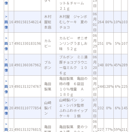
ダイ
19
像
ット＆チャーム
日
２１ｇ
06
木村
木村屋 ジャンボ
月
画
16
4901581546214
屋総
むしケーキ 夏の
264
86%
10%
103
01
像
本店
チョコ
日
06
カルビー オニオ
カル
月
画
17
4901330183196
ンリングうましお
251
0%
5%
107
ビー
29
像
味 ５２ｇ
日
ブルボン ミニ濃
06
ブル
厚チョコブラウニ
月
画
18
4901360367962
248
80%
45%
289
ボン
ー塩ミルク １０
20
像
６ｇ
日
亀田製菓 亀田の
06
亀田
柿の種 ６袋詰
月
画
19
4901313274767
244
128%
6%
225
製菓
１０％増量 Ａ
07
像
１８０ｇ
日
山崎製パン シ
07
山崎
ェ・シバタ監修
月
画
20
4903110777854
製パ
232
0%
6%
145
ふわふわホイップ
01
像
ン
ケ－キ １個
日
06
亀田
亀田製菓 夏のつ
月
画
21
4901313276815
227
77%
59%
211
製菓
まみ種 ９０ｇ
12