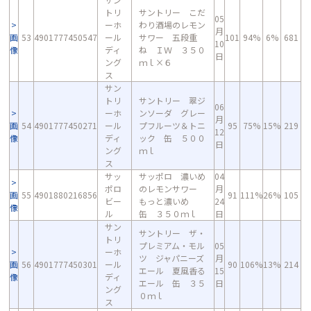
トリ
サントリー こだ
05
ーホ
わり酒場のレモン
月
画
53
4901777450547
ール
サワー 五段重
101
94%
6%
681
10
像
ディ
ね ＩＷ ３５０
日
ング
ｍｌ×６
ス
サン
トリ
サントリー 翠ジ
06
ーホ
ンソーダ グレー
月
画
54
4901777450271
ール
プフルーツ＆トニ
95
75%
15%
219
12
像
ディ
ック 缶 ５００
日
ング
ｍｌ
ス
サッ
サッポロ 濃いめ
04
ポロ
のレモンサワー
月
画
55
4901880216856
91
111%
26%
105
ビー
もっと濃いめ
24
像
ル
缶 ３５０ｍｌ
日
サン
サントリー ザ・
トリ
プレミアム・モル
05
ーホ
ツ ジャパニーズ
月
画
56
4901777450301
ール
90
106%
13%
214
エール 夏風香る
15
像
ディ
エール 缶 ３５
日
ング
０ｍｌ
ス