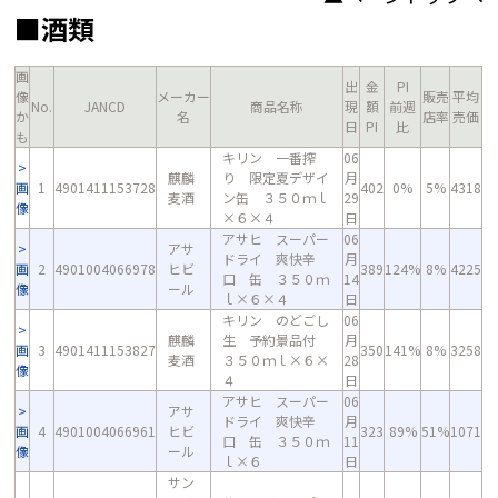
■酒類
画
出
金
PI
像
メーカー
販売
平均
No.
JANCD
商品名称
現
額
前週
か
名
店率
売価
日
PI
比
も
キリン 一番搾
06
麒麟
り 限定夏デザイ
月
画
1
4901411153728
402
0%
5%
4318
麦酒
ン缶 ３５０ｍｌ
29
像
×６×４
日
アサヒ スーパー
06
アサ
ドライ 爽快辛
月
画
2
4901004066978
ヒビ
389
124%
8%
4225
口 缶 ３５０ｍ
14
像
ール
ｌ×６×４
日
キリン のどごし
06
麒麟
生 予約景品付
月
画
3
4901411153827
350
141%
8%
3258
麦酒
３５０ｍｌ×６×
28
像
４
日
アサヒ スーパー
06
アサ
ドライ 爽快辛
月
画
4
4901004066961
ヒビ
323
89%
51%
1071
口 缶 ３５０ｍ
11
像
ール
ｌ×６
日
サン