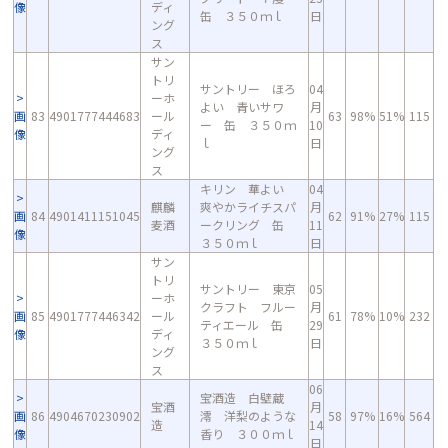
像
ディ
缶 ３５０ｍｌ
日
ング
ス
サン
トリ
サントリー ほろ
04
ーホ
よい 青いサワ
月
画
83
4901777444683
ール
63
98%
51%
115
ー 缶 ３５０ｍ
10
像
ディ
ｌ
日
ング
ス
キリン 華よい
04
麒麟
爽やかライチスパ
月
画
84
4901411151045
62
91%
27%
115
麦酒
ークリング 缶
11
像
３５０ｍｌ
日
サン
トリ
サントリー 東京
05
ーホ
クラフト フルー
月
画
85
4901777446342
ール
61
78%
10%
232
ティエール 缶
29
像
ディ
３５０ｍｌ
日
ング
ス
06
宝酒造 白壁蔵
宝酒
月
画
86
4904670230902
澪 洋梨のような
58
97%
16%
564
造
14
像
香り ３００ｍｌ
日