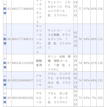
サントリー くだ
04
ーホ
ものトリス れも
月
画
65
4901777446960
ール
77
97%
30%
158
んハイボール
17
像
ディ
缶 ３５０ｍｌ
日
ング
ス
サン
トリ
サントリー －１
05
ーホ
９６無糖 キウイ
月
画
66
4901777448711
ール
＆グレフル ７
76
94%
28%
115
22
像
ディ
度 缶 ３５０ｍ
日
ング
ｌ
ス
キリン 氷結 無
05
麒麟
糖 湘南ゴール
月
画
67
4901411151656
74
86%
21%
120
麦酒
ド ７度 缶 ３
09
像
５０ｍｌ
日
アサヒ クリアア
05
アサ
サヒ かろやか仕
月
画
68
4901004066657
ヒビ
74
96%
44%
152
込み 缶 ３５０
23
像
ール
ｍｌ
日
05
アサ
アサヒ オリオ
月
画
69
4901004065582
ヒビ
ン ザ・ダーク
73
92%
7%
205
23
像
ール
缶 ３５０ｍｌ
日