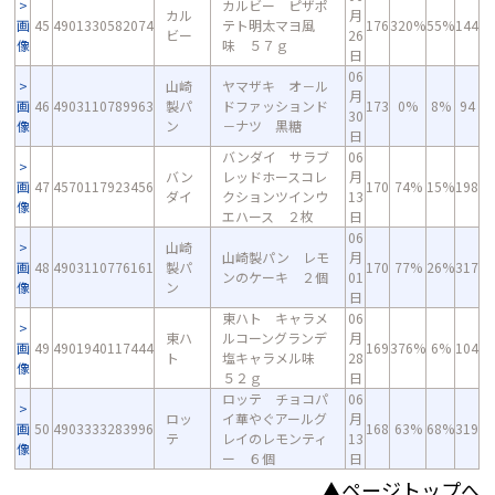
カルビー ピザポ
カル
月
画
45
4901330582074
テト明太マヨ風
176
320%
55%
144
ビー
26
像
味 ５７ｇ
日
06
山崎
ヤマザキ オ－ル
月
画
46
4903110789963
製パ
ドファッションド
173
0%
8%
94
30
像
ン
－ナツ 黒糖
日
バンダイ サラブ
06
バン
レッドホースコレ
月
画
47
4570117923456
170
74%
15%
198
ダイ
クションツインウ
13
像
エハース ２枚
日
06
山崎
山崎製パン レモ
月
画
48
4903110776161
製パ
170
77%
26%
317
ンのケーキ ２個
01
像
ン
日
東ハト キャラメ
06
東ハ
ルコーングランデ
月
画
49
4901940117444
169
376%
6%
104
ト
塩キャラメル味
28
像
５２ｇ
日
ロッテ チョコパ
06
ロッ
イ華やぐアールグ
月
画
50
4903333283996
168
63%
68%
319
テ
レイのレモンティ
13
像
ー ６個
日
▲ページトップへ