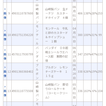
ー
日
山
06
崎
山崎製パン 生ド
月
画
9
4903110787600
製
－ナツ カスタ－
406
138%
28%
253
01
像
パ
ドホイップ ４個
日
ン
モ
モンテール 牛乳
04
ン
と卵のカスタード
月
画
10
4902751356220
テ
380
100%
31%
99
＆ホイップシュ
01
像
ー
ー １個
日
ル
バ
バンダイ ＤＢ超
06
ン
戦士シールウエハ
月
画
11
4570117930799
347
250%
47%
133
ダ
ース超 激闘の記
19
像
イ
憶
日
ブ
06
ブルボン レモン
ル
月
画
12
4901360368402
チーズケーキ １
338
626%
19%
295
ボ
20
像
１５ｇ
ン
日
山
山崎製パン 厚切
05
崎
りロールケーキ
月
画
13
4903110775508
製
336
163%
6%
104
（コーヒークリー
01
像
パ
ム）
日
ン
モ
04