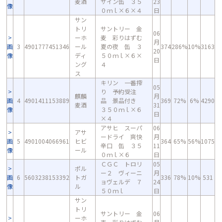
麦酒
ザイン缶 ３５
23
像
０ｍｌ×６×４
日
サン
トリ
サントリー 金
06
ーホ
麦 彩りはずむ
月
画
3
4901777451346
ール
夏の夜 缶 ３
374
286%
10%
3163
20
像
ディ
５０ｍｌ×６×
日
ング
４
ス
キリン 一番搾
05
り 予約受注
麒麟
月
画
4
4901411153889
品 景品付き
369
72%
6%
4290
麦酒
31
像
３５０ｍｌ×６
日
×４
アサヒ スーパ
06
アサ
ードライ 爽快
月
画
5
4901004066961
ヒビ
364
65%
56%
1075
辛口 缶 ３５
11
像
ール
０ｍｌ×６
日
ＣＧＣ トロリ
05
ポル
ー２ ヴィーニ
月
画
6
5603238153392
トガ
336
78%
10%
531
ョヴェルデ ７
24
像
ル
５０ｍｌ
日
サン
トリ
サントリー 金
06
ーホ