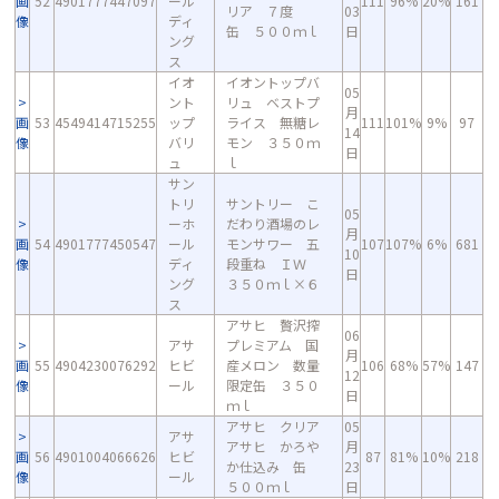
画
52
4901777447097
ール
111
96%
20%
161
リア ７度
03
像
ディ
缶 ５００ｍｌ
日
ング
ス
イオ
イオントップバ
05
ント
リュ ベストプ
月
画
53
4549414715255
ップ
ライス 無糖レ
111
101%
9%
97
14
像
バリ
モン ３５０ｍ
日
ュ
ｌ
サン
トリ
サントリー こ
05
ーホ
だわり酒場のレ
月
画
54
4901777450547
ール
モンサワー 五
107
107%
6%
681
10
像
ディ
段重ね ＩＷ
日
ング
３５０ｍｌ×６
ス
アサヒ 贅沢搾
06
アサ
プレミアム 国
月
画
55
4904230076292
ヒビ
産メロン 数量
106
68%
57%
147
12
像
ール
限定缶 ３５０
日
ｍｌ
アサヒ クリア
05
アサ
アサヒ かろや
月
画
56
4901004066626
ヒビ
87
81%
10%
218
か仕込み 缶
23
像
ール
５００ｍｌ
日