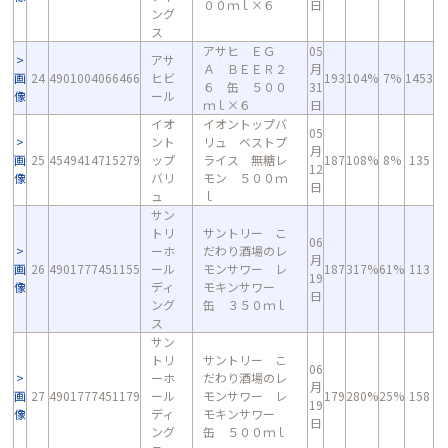
００ｍｌ×６
日
ング
ス
アサヒ ＥＧ
05
アサ
Ａ ＢＥＥＲ２
月
画
24
4901004066466
ヒビ
193
104%
7%
1453
６ 缶 ５００
31
像
ール
ｍｌ×６
日
イオ
イオントップバ
05
ント
リュ ベストプ
月
画
25
4549414715279
ップ
ライス 無糖レ
187
108%
8%
135
12
像
バリ
モン ５００ｍ
日
ュ
ｌ
サン
トリ
サントリー こ
06
ーホ
だわり酒場のレ
月
画
26
4901777451155
ール
モンサワー レ
187
317%
61%
113
19
像
ディ
モキンサワー
日
ング
缶 ３５０ｍｌ
ス
サン
トリ
サントリー こ
06
ーホ
だわり酒場のレ
月
画
27
4901777451179
ール
モンサワー レ
179
280%
25%
158
19
像
ディ
モキンサワー
日
ング
缶 ５００ｍｌ