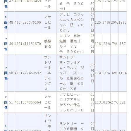
画
47
4901004066459
ヒビ
125
82%
12%
261
６ 缶 ５００
30
像
ール
ｍｌ
日
アサヒ ブラッ
04
アサ
クニッカスペシ
月
画
48
4904230076100
ヒビ
125
94%
20%
1395
ャル 瓶 ７０
10
像
ール
０ｍｌ
日
キリン 氷結
05
麒麟
無糖 湘南ゴー
月
画
49
4901411151670
116
123%
7%
157
麦酒
ルド ７度
09
像
缶 ５００ｍｌ
日
サン
サントリー
トリ
ザ・プレミア
05
ーホ
ム・モルツ ジ
月
画
50
4901777450592
ール
ャパニーズエー
114
85%
6%
1194
15
像
ディ
ル 夏風香るエ
日
ング
ール 缶 ３５
ス
０ｍｌ×６
アサヒビール
05
アサ
クリアアサヒ
月
画
51
4901004066664
ヒビ
113
101%
27%
821
かろやか仕込
23
像
ール
３５０ｍｌ×６
日
サン
トリ
サントリー －
04
ーホ
１９６無糖 ク
月