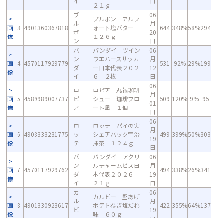
イ
日
２１ｇ
ブ
06
ブルボン アルフ
ル
月
画
3
4901360367818
ォート塩バター
644
348%
58%
294
ボ
20
像
１２６ｇ
ン
日
バ
バンダイ ツイン
06
ン
ウエハースサッカ
月
画
4
4570117929779
531
92%
29%
199
ダ
ー日本代表２０２
12
像
イ
６ ２枚
日
06
ロ
ロピア 丸福珈琲
月
画
5
4589989007737
ピ
シュー 珈琲フロ
509
120%
9%
95
01
像
ア
ート風 １個
日
06
ロ
ロッテ パイの実
月
画
6
4903333231775
ッ
シェアパック宇治
499
399%
50%
303
19
像
テ
抹茶 １２４ｇ
日
バ
バンダイ アクリ
06
ン
ルチャームビス日
月
画
7
4570117929762
494
338%
26%
341
ダ
本代表２０２６
19
像
イ
２１ｇ
日
カ
06
カルビー 堅あげ
ル
月
画
8
4901330923617
ポテトねぎ塩だれ
422
355%
64%
137
ビ
19
像
味 ６０ｇ