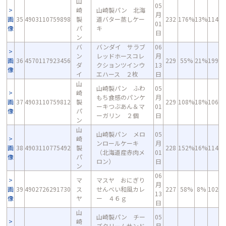
山
05
崎
山崎製パン 北海
月
画
35
4903110759898
製
道バター蒸しケー
232
176%
13%
114
01
像
パ
キ
日
ン
バ
バンダイ サラブ
06
ン
レッドホースコレ
月
画
36
4570117923456
229
55%
21%
199
ダ
クションツインウ
13
像
イ
エハース ２枚
日
山
山崎製パン ふわ
05
崎
もち食感のパンケ
月
画
37
4903110759812
製
229
108%
18%
106
ーキつぶあん＆マ
01
像
パ
ーガリン ２個
日
ン
山
山崎製パン メロ
05
崎
ンロールケーキ
月
画
38
4903110775492
製
228
152%
16%
114
（北海道産赤肉メ
01
像
パ
ロン）
日
ン
06
マ
マスヤ おにぎり
月
画
39
4902726291730
ス
せんべい和風カレ
227
58%
8%
102
13
像
ヤ
ー ４６ｇ
日
山
山崎製パン チー
05
崎
ズクリームサンド
月