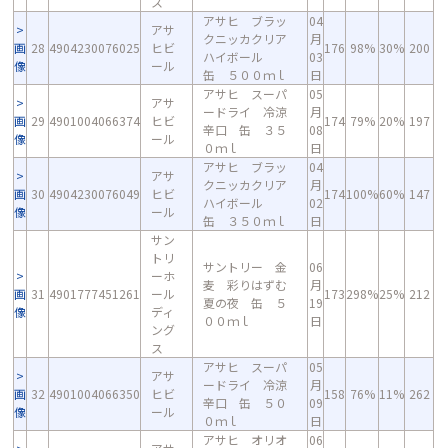
ス
アサヒ ブラッ
04
アサ
クニッカクリア
月
画
28
4904230076025
ヒビ
176
98%
30%
200
ハイボール
03
像
ール
缶 ５００ｍｌ
日
アサヒ スーパ
05
アサ
ードライ 冷涼
月
画
29
4901004066374
ヒビ
174
79%
20%
197
辛口 缶 ３５
08
像
ール
０ｍｌ
日
アサヒ ブラッ
04
アサ
クニッカクリア
月
画
30
4904230076049
ヒビ
174
100%
60%
147
ハイボール
02
像
ール
缶 ３５０ｍｌ
日
サン
トリ
サントリー 金
06
ーホ
麦 彩りはずむ
月
画
31
4901777451261
ール
173
298%
25%
212
夏の夜 缶 ５
19
像
ディ
００ｍｌ
日
ング
ス
アサヒ スーパ
05
アサ
ードライ 冷涼
月
画
32
4901004066350
ヒビ
158
76%
11%
262
辛口 缶 ５０
09
像
ール
０ｍｌ
日
アサヒ オリオ
06