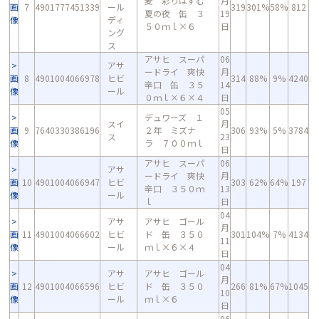
麦 彩りはずむ
月
画
7
4901777451339
ール
319
301%
58%
812
夏の夜 缶 ３
19
像
ディ
５０ｍｌ×６
日
ング
ス
アサヒ スーパ
06
アサ
ードライ 爽快
月
画
8
4901004066978
ヒビ
314
88%
9%
4240
辛口 缶 ３５
14
像
ール
０ｍｌ×６×４
日
05
デュワーズ １
スイ
月
画
9
7640330386196
２年 ミズナ
306
93%
5%
3784
ス
23
像
ラ ７００ｍｌ
日
アサヒ スーパ
06
アサ
ードライ 爽快
月
画
10
4901004066947
ヒビ
303
62%
64%
197
辛口 ３５０ｍ
13
像
ール
ｌ
日
04
アサ
アサヒ ゴール
月
画
11
4901004066602
ヒビ
ド 缶 ３５０
301
104%
7%
4134
11
像
ール
ｍｌ×６×４
日
04
アサ
アサヒ ゴール
月
画
12
4901004066596
ヒビ
ド 缶 ３５０
266
81%
67%
1045
10
像
ール
ｍｌ×６
日
06