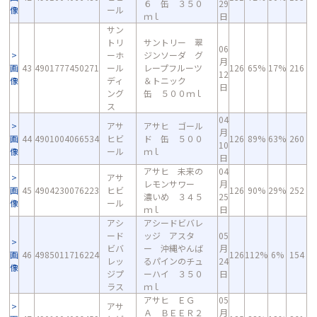
６ 缶 ３５０
29
像
ール
ｍｌ
日
サン
トリ
サントリー 翠
06
ーホ
ジンソーダ グ
月
画
43
4901777450271
ール
レープフルーツ
126
65%
17%
216
12
像
ディ
＆トニック
日
ング
缶 ５００ｍｌ
ス
04
アサ
アサヒ ゴール
月
画
44
4901004066534
ヒビ
ド 缶 ５００
126
89%
63%
260
10
像
ール
ｍｌ
日
アサヒ 未来の
04
アサ
レモンサワー
月
画
45
4904230076223
ヒビ
126
90%
29%
252
濃いめ ３４５
25
像
ール
ｍｌ
日
アシ
アシードビバレ
ード
ッジ アスタ
05
ビバ
ー 沖縄やんば
月
画
46
4985011716224
126
112%
6%
154
レッ
るパインのチュ
24
像
ジプ
ーハイ ３５０
日
ラス
ｍｌ
アサヒ ＥＧ
05
アサ
Ａ ＢＥＥＲ２
月