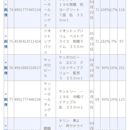
04
ーホ
１９６無糖 桃
月
画
74
4901777447134
ール
ヨーグリート
71
108%
17%
116
23
像
ディ
７度 缶 ３５
日
ング
０ｍｌ
ス
イオ
イオントップバ
05
ント
リュ ベストプ
月
画
75
4549414711424
ップ
ライス 無糖ラ
71
182%
7%
97
18
像
バリ
イム ３５０ｍ
日
ュ
ｌ
サッポロビー
サッ
04
ル ヱビス ク
ポロ
月
画
76
4901880216627
リエイティブブ
70
90%
16%
251
ビー
10
像
リュー 藍想
ル
日
う ３５０ｍｌ
サン
トリ
サントリー －
05
ーホ
１９６ 沖縄パ
月
画
77
4901777446236
ール
69
90%
19%
115
イナップル
01
像
ディ
缶 ３５０ｍｌ
日
ング
ス
キリン 華よ
04
い 爽やかライ
麒麟
月