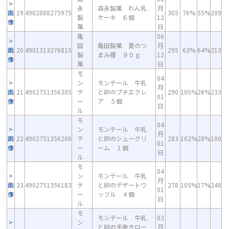
永
森永製菓 れん乳
月
画
19
4902888275975
305
76%
55%
289
製
ケーキ ６個
12
像
菓
日
亀
06
田
亀田製菓 夏のつ
月
画
20
4901313276815
295
63%
64%
213
製
まみ種 ９０ｇ
12
像
菓
日
モ
04
ン
モンテール 牛乳
月
画
21
4902751356305
テ
と卵のプチエクレ
290
105%
26%
233
01
像
ー
ア ５個
日
ル
モ
04
ン
モンテール 牛乳
月
画
22
4902751356206
テ
と卵のシュークリ
283
102%
28%
100
01
像
ー
ーム １個
日
ル
モ
04
ン
モンテール 牛乳
月
画
23
4902751356183
テ
と卵のデザートワ
278
105%
17%
248
01
像
ー
ッフル ４個
日
ル
モ
モンテール 牛乳
03
ン
と卵の手巻きロー
月