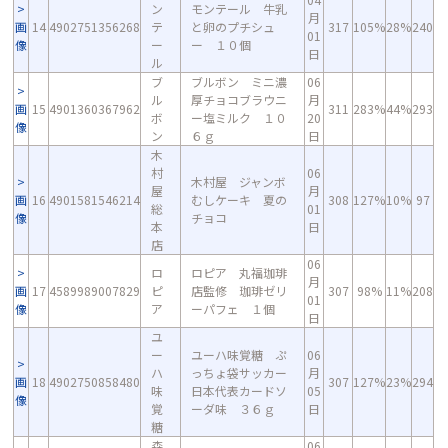
ン
モンテール 牛乳
月
画
14
4902751356268
テ
と卵のプチシュ
317
105%
28%
240
01
像
ー
ー １０個
日
ル
ブ
ブルボン ミニ濃
06
ル
厚チョコブラウニ
月
画
15
4901360367962
311
283%
44%
293
ボ
ー塩ミルク １０
20
像
ン
６ｇ
日
木
村
06
木村屋 ジャンボ
屋
月
画
16
4901581546214
むしケーキ 夏の
308
127%
10%
97
総
01
像
チョコ
本
日
店
06
ロ
ロピア 丸福珈琲
月
画
17
4589989007829
ピ
店監修 珈琲ゼリ
307
98%
11%
208
01
像
ア
ーパフェ １個
日
ユ
ー
ユーハ味覚糖 ぷ
06
ハ
っちょ袋サッカー
月
画
18
4902750858480
307
127%
23%
294
味
日本代表カードソ
05
像
覚
ーダ味 ３６ｇ
日
糖
森
06