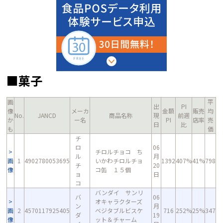
■菓子
画
平
出
PI
像
メーカ
金額
販売
均
No.
JANCD
商品名称
現
前週
か
ー名
PI
店率
売
日
比
も
価
チ
ロ
06
チロルチョコ ち
ル
月
画
1
4902780053695
いかわチロルチョ
1392
407%
41%
798
チ
20
像
コ缶 １５個
ョ
日
コ
バンダイ サンリ
バ
06
オキャラクターズ
ン
月
画
2
4570117925405
ベジタブルビスケ
716
252%
25%
347
ダ
19
像
ット＆チャーム