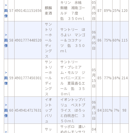
キリン 氷結
05
麒麟
無糖 湘南ゴー
月
画
57
4901411151656
87
89%
25%
120
麦酒
ルド ７度
09
像
缶 ３５０ｍｌ
日
サン
トリ
サントリー ほ
06
ーホ
ろよい マンゴ
月
画
58
4901777448520
ール
ー＆ココナッ
86
75%
60%
115
05
像
ディ
ツ 缶 ３５０
日
ング
ｍｌ
ス
サン
サントリー
トリ
ザ・プレミア
05
ーホ
ム・モルツ ジ
月
画
59
4901777450301
ール
ャパニーズエー
85
77%
16%
214
15
像
ディ
ル 夏風香るエ
日
ング
ール 缶 ３５
ス
０ｍｌ
イオ
イオントップバ
06
ント
リュ ベストプ
月
画
60
4549414717631
ップ
ライス ほろっ
84
101%
7%
98
13
像
バリ
と白桃杏仁 ３
日
ュ
５０ｍｌ
サッポロ 濃い
サッ
04
めのレモンサワ