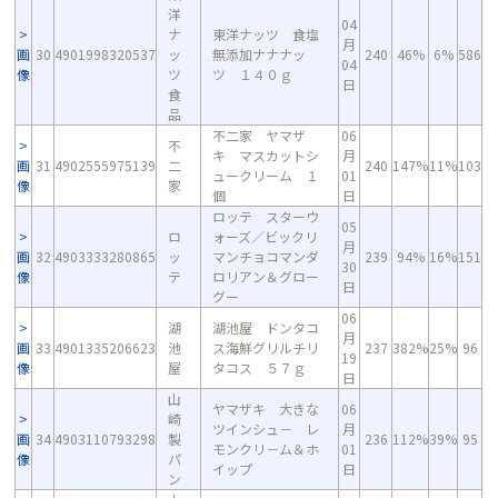
洋
04
ナ
東洋ナッツ 食塩
月
画
30
4901998320537
ッ
無添加ナナナッ
240
46%
6%
586
04
像
ツ
ツ １４０ｇ
日
食
品
不二家 ヤマザ
06
不
キ マスカットシ
月
画
31
4902555975139
二
240
147%
11%
103
ュークリーム １
01
像
家
個
日
ロッテ スターウ
05
ロ
ォーズ／ビックリ
月
画
32
4903333280865
ッ
マンチョコマンダ
239
94%
16%
151
30
像
テ
ロリアン＆グロー
日
グー
06
湖
湖池屋 ドンタコ
月
画
33
4901335206623
池
ス海鮮グリルチリ
237
382%
25%
96
19
像
屋
タコス ５７ｇ
日
山
ヤマザキ 大きな
06
崎
ツインシュ－ レ
月
画
34
4903110793298
製
236
112%
39%
95
モンクリ－ム＆ホ
01
像
パ
イップ
日
ン