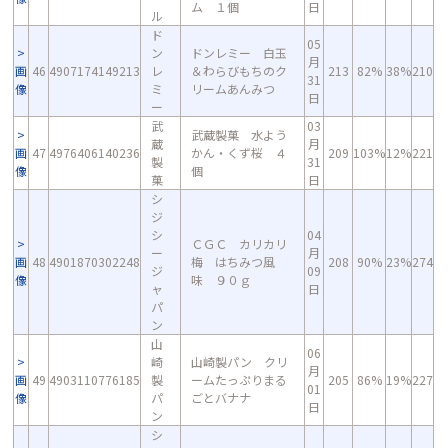
ム １個
日
ル
ド
05
ン
ドンレミー 白玉
月
画
46
4907174149213
レ
＆わらびもちのク
213
82%
38%
210
31
像
ミ
リームあんみつ
日
ー
武
03
武蔵製菓 水よう
蔵
月
画
47
4976406140236
かん・くず桜 ４
209
103%
12%
221
製
31
像
個
菓
日
シ
ジ
シ
04
ＣＧＣ カリカリ
ー
月
画
48
4901870302248
梅 はちみつ風
208
90%
23%
274
ジ
09
像
味 ９０ｇ
ャ
日
パ
ン
山
06
崎
山崎製パン クリ
月
画
49
4903110776185
製
ームたっぷりまる
205
86%
19%
227
01
像
パ
ごとバナナ
日
ン
シ