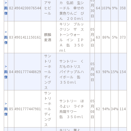
アサ
カ 弘前 生シ
月
画
82
4904230076544
ヒビ
ードル 幸せの
64
103%
9%
358
30
像
ール
黄色りんご び
日
ん ２００ｍｌ
キリン ブルッ
クリン ザ ス
05
麒麟
トーンウォー
月
画
83
4901411150161
63
86%
5%
373
麦酒
ル イン ＩＰ
24
像
Ａ 缶 ３５０
日
ｍｌ
サン
トリ
サントリー く
05
ーホ
だものトリス
月
画
84
4901777448629
ール
パイナップルハ
63
98%
15%
154
08
像
ディ
イボール 缶
日
ング
３５０ｍｌ
ス
サン
トリ
サントリー ほ
05
ーホ
ろよい ライチ
月
画
85
4901777447981
ール
62
94%
34%
114
烏龍サワー
08
像
ディ
缶 ３５０ｍｌ
日
ング
ス
キリン 華よ