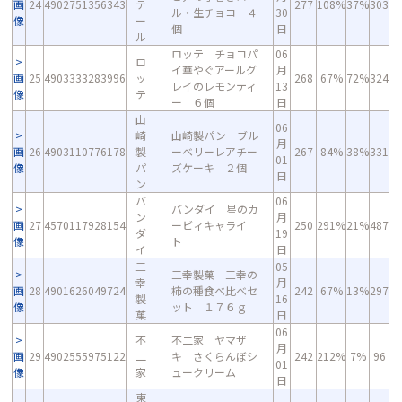
画
24
4902751356343
テ
277
108%
37%
303
ル・生チョコ ４
30
像
ー
個
日
ル
ロッテ チョコパ
06
ロ
イ華やぐアールグ
月
画
25
4903333283996
ッ
268
67%
72%
324
レイのレモンティ
13
像
テ
ー ６個
日
山
06
崎
山崎製パン ブル
月
画
26
4903110776178
製
ーベリーレアチー
267
84%
38%
331
01
像
パ
ズケーキ ２個
日
ン
バ
06
バンダイ 星のカ
ン
月
画
27
4570117928154
ービィキャライ
250
291%
21%
487
ダ
19
像
ト
イ
日
三
05
三幸製菓 三幸の
幸
月
画
28
4901626049724
柿の種食べ比べセ
242
67%
13%
297
製
16
像
ット １７６ｇ
菓
日
06
不
不二家 ヤマザ
月
画
29
4902555975122
二
キ さくらんぼシ
242
212%
7%
96
01
像
家
ュークリーム
日
東