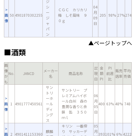
ジ
シ
04
ＣＧＣ カリカリ
ー
月
画
50
4901870302255
梅 しそ風味 ９
205
98%
27%
274
ジ
09
像
０ｇ
ャ
日
パ
ン
▲ページトップへ
■酒類
画
出
金
PI
像
メーカー
販売
平均
No.
JANCD
商品名称
現
額
前週
か
名
店率
売価
日
PI
比
も
サン
サントリー プ
トリ
レミアムハイボ
06
ーホ
ール白州 森の
月
画
1
4901777450561
ール
400
63%
48%
748
豊潤な香りと余
05
像
ディ
韻 缶 ３５０
日
ング
ｍｌ
ス
キリン 一番搾
05
麒麟
り サッカーデ
月
画
2
4901411153360
393
101%
6%
4222