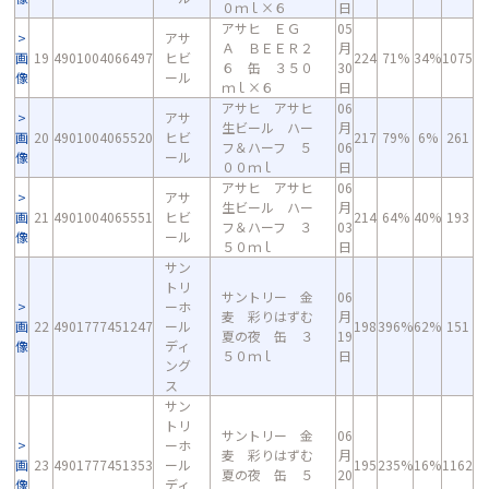
０ｍｌ×６
日
アサヒ ＥＧ
05
アサ
Ａ ＢＥＥＲ２
月
画
19
4901004066497
ヒビ
224
71%
34%
1075
６ 缶 ３５０
30
像
ール
ｍｌ×６
日
アサヒ アサヒ
06
アサ
生ビール ハー
月
画
20
4901004065520
ヒビ
217
79%
6%
261
フ＆ハーフ ５
06
像
ール
００ｍｌ
日
アサヒ アサヒ
06
アサ
生ビール ハー
月
画
21
4901004065551
ヒビ
214
64%
40%
193
フ＆ハーフ ３
03
像
ール
５０ｍｌ
日
サン
トリ
サントリー 金
06
ーホ
麦 彩りはずむ
月
画
22
4901777451247
ール
198
396%
62%
151
夏の夜 缶 ３
19
像
ディ
５０ｍｌ
日
ング
ス
サン
トリ
サントリー 金
06
ーホ
麦 彩りはずむ
月
画
23
4901777451353
ール
195
235%
16%
1162
夏の夜 缶 ５
20
像
ディ