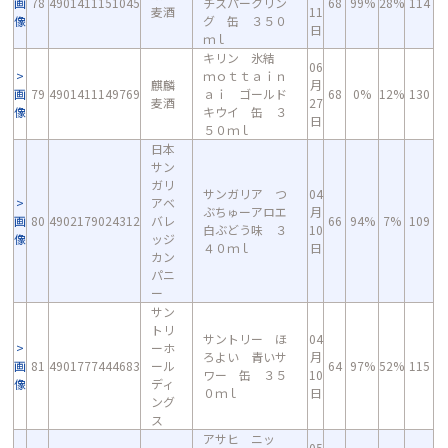
画
78
4901411151045
チスパークリン
68
99%
28%
114
麦酒
11
像
グ 缶 ３５０
日
ｍｌ
キリン 氷結
06
ｍｏｔｔａｉｎ
麒麟
月
画
79
4901411149769
ａｉ ゴールド
68
0%
12%
130
麦酒
27
像
キウイ 缶 ３
日
５０ｍｌ
日本
サン
ガリ
サンガリア つ
04
アベ
ぶちゅーアロエ
月
画
80
4902179024312
バレ
66
94%
7%
109
白ぶどう味 ３
10
像
ッジ
４０ｍｌ
日
カン
パニ
ー
サン
トリ
サントリー ほ
04
ーホ
ろよい 青いサ
月
画
81
4901777444683
ール
64
97%
52%
115
ワー 缶 ３５
10
像
ディ
０ｍｌ
日
ング
ス
アサヒ ニッ
05