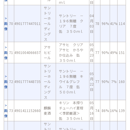
ｍｌ
日
サン
トリ
サントリー －
04
ーホ
１９６無糖 ク
月
画
70
4901777447011
ール
78
96%
41%
114
リア ７度
03
像
ディ
缶 ３５０ｍｌ
日
ング
ス
アサヒ クリア
05
アサ
アサヒ かろや
月
画
71
4901004066657
ヒビ
77
90%
49%
151
か仕込み 缶
23
像
ール
３５０ｍｌ
日
サン
トリ
サントリー －
05
ーホ
１９６無糖 キ
月
画
72
4901777448735
ール
ウイ＆グレフ
77
90%
7%
160
22
像
ディ
ル ７度 缶
日
ング
５００ｍｌ
ス
キリン 本搾り
05
麒麟
チューハイ夏柑
月
画
73
4901411152660
74
86%
16%
139
麦酒
＜季節厳選＞
16
像
缶 ３５０ｍｌ
日
サン
トリ
サントリー －