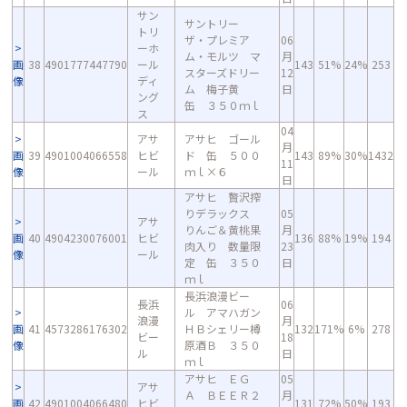
サン
サントリー
トリ
ザ・プレミア
06
ーホ
ム・モルツ マ
月
画
38
4901777447790
ール
143
51%
24%
253
スターズドリー
12
像
ディ
ム 梅子黄
日
ング
缶 ３５０ｍｌ
ス
04
アサ
アサヒ ゴール
月
画
39
4901004066558
ヒビ
ド 缶 ５００
143
89%
30%
1432
11
像
ール
ｍｌ×６
日
アサヒ 贅沢搾
りデラックス
05
アサ
りんご＆黄桃果
月
画
40
4904230076001
ヒビ
136
88%
19%
194
肉入り 数量限
23
像
ール
定 缶 ３５０
日
ｍｌ
長浜浪漫ビー
長浜
06
ル アマハガン
浪漫
月
画
41
4573286176302
ＨＢシェリー樽
132
171%
6%
278
ビー
18
像
原酒Ｂ ３５０
ル
日
ｍｌ
アサヒ ＥＧ
05
アサ
Ａ ＢＥＥＲ２
月
画
42
4901004066480
ヒビ
131
72%
50%
193