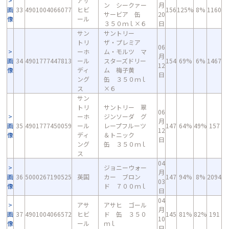
アサ
ン シークァー
月
画
33
4901004066077
ヒビ
156
125%
8%
1160
サービア 缶
20
像
ール
３５０ｍｌ×６
日
サン
サントリー
トリ
ザ・プレミア
06
ーホ
ム・モルツ マ
月
画
34
4901777447813
ール
スターズドリー
154
69%
6%
1467
12
像
ディ
ム 梅子黄
日
ング
缶 ３５０ｍｌ
ス
×６
サン
トリ
サントリー 翠
06
ーホ
ジンソーダ グ
月
画
35
4901777450059
ール
レープフルーツ
147
64%
49%
157
12
像
ディ
＆トニック
日
ング
缶 ３５０ｍｌ
ス
04
ジョニーウォー
月
画
36
5000267190525
英国
カー ブロン
147
94%
8%
2094
03
像
ド ７００ｍｌ
日
04
アサ
アサヒ ゴール
月
画
37
4901004066572
ヒビ
ド 缶 ３５０
145
81%
82%
191
10
像
ール
ｍｌ
日