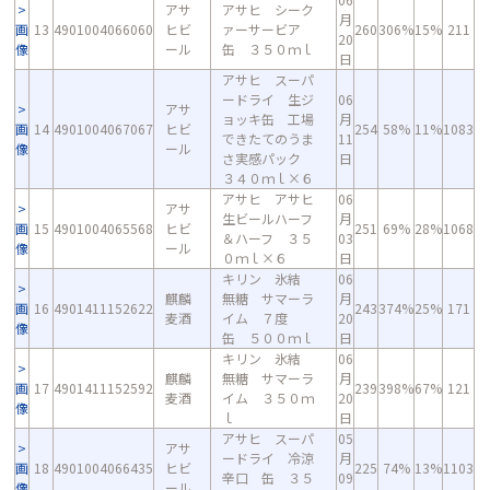
アサ
アサヒ シーク
月
画
13
4901004066060
ヒビ
ァーサービア
260
306%
15%
211
20
像
ール
缶 ３５０ｍｌ
日
アサヒ スーパ
ードライ 生ジ
06
アサ
ョッキ缶 工場
月
画
14
4901004067067
ヒビ
254
58%
11%
1083
できたてのうま
11
像
ール
さ実感パック
日
３４０ｍｌ×６
アサヒ アサヒ
06
アサ
生ビールハーフ
月
画
15
4901004065568
ヒビ
251
69%
28%
1068
＆ハーフ ３５
03
像
ール
０ｍｌ×６
日
キリン 氷結
06
麒麟
無糖 サマーラ
月
画
16
4901411152622
243
374%
25%
171
麦酒
イム ７度
20
像
缶 ５００ｍｌ
日
キリン 氷結
06
麒麟
無糖 サマーラ
月
画
17
4901411152592
239
398%
67%
121
麦酒
イム ３５０ｍ
20
像
ｌ
日
アサヒ スーパ
05
アサ
ードライ 冷涼
月
画
18
4901004066435
ヒビ
225
74%
13%
1103
辛口 缶 ３５
09
像
ール