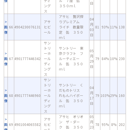
像
ディ
ル ７度 缶
日
ング
３５０ｍｌ
ス
アサヒ 贅沢搾
04
アサ
りプレミアム
月
画
66
4904230076131
ヒビ
ライチ 数量限
81
93%
11%
138
03
像
ール
定 缶 ３５０
日
ｍｌ
サン
トリ
サントリー 東
05
ーホ
京クラフト フ
月
画
67
4901777446342
ール
ルーティエー
79
84%
10%
230
29
像
ディ
ル 缶 ３５０
日
ング
ｍｌ
ス
サン
トリ
サントリー く
04
ーホ
だものトリス
月
画
68
4901777446960
ール
れもんハイボー
79
103%
29%
160
17
像
ディ
ル 缶 ３５０
日
ング
ｍｌ
ス
アサヒ オリオ
05
アサ
ン ザ・ダー
月
画
69
4901004065582
ヒビ
78
95%
8%
202
ク 缶 ３５０
23
像
ール