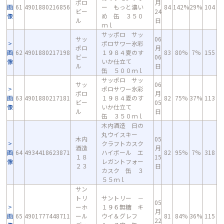
ポロ
月
画
61
4901880216856
ー もっと濃い
84
142%
29%
104
ビー
24
像
め 缶 ３５０
ル
日
ｍｌ
サッポロ サッ
サッ
06
ポロサワー氷彩
ポロ
月
画
62
4901880217198
１９８４夏のす
83
80%
7%
155
ビー
06
像
いか仕立て
ル
日
缶 ５００ｍｌ
サッポロ サッ
サッ
06
ポロサワー氷彩
ポロ
月
画
63
4901880217181
１９８４夏のす
82
75%
37%
113
ビー
05
像
いか仕立て
ル
日
缶 ３５０ｍｌ
木内酒造 日の
丸ウイスキー
木内
05
クラフトカスク
酒造
月
画
64
4934418623871
ハイボール エ
82
95%
7%
318
１８
15
像
レガントフォー
２３
日
カスク 缶 ３
５５ｍｌ
サン
トリ
サントリー －
05
ーホ
１９６無糖 キ
月
画
65
4901777448711
ール
ウイ＆グレフ
81
84%
36%
115
22