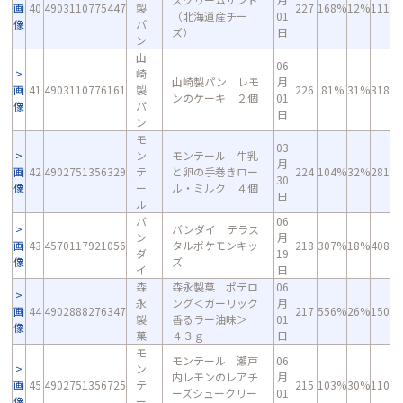
画
40
4903110775447
製
227
168%
12%
111
（北海道産チー
01
像
パ
ズ）
日
ン
山
06
崎
山崎製パン レモ
月
画
41
4903110776161
製
226
81%
31%
318
ンのケーキ ２個
01
像
パ
日
ン
モ
03
ン
モンテール 牛乳
月
画
42
4902751356329
テ
と卵の手巻きロー
224
104%
32%
281
30
像
ー
ル・ミルク ４個
日
ル
バ
06
バンダイ テラス
ン
月
画
43
4570117921056
タルポケモンキッ
218
307%
18%
408
ダ
19
像
ズ
イ
日
森
森永製菓 ポテロ
06
永
ング＜ガーリック
月
画
44
4902888276347
217
556%
26%
150
製
香るラー油味＞
01
像
菓
４３ｇ
日
モ
モンテール 瀬戸
06
ン
内レモンのレアチ
月
画
45
4902751356725
テ
215
103%
30%
110
ーズシュークリー
01
像
ー