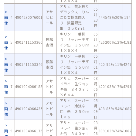
ｌ×６×４
日
アサヒ 贅沢搾り
05
アサ
デラックス りん
月
画
4
4904230076001
ヒビ
ご＆黄桃果肉入
444
548%
20%
194
23
像
ール
り 数量限定
日
缶 ３５０ｍｌ
キリン 一番搾
05
麒麟
り サッカーデザ
月
画
5
4901411153360
426
200%
12%
4181
麦酒
イン缶 ３５０ｍ
23
像
ｌ×６×４
日
キリン 一番搾
05
麒麟
り サッカーデザ
月
画
6
4901411153346
420
92%
11%
4247
麦酒
イン缶 ３５０ｍ
01
像
ｌ×６×４
日
アサヒ スーパー
03
アサ
ドライ 生ジョッ
月
画
7
4901004066183
ヒビ
420
103%
17%
4291
キ缶 ３４０ｍｌ
06
像
ール
×６×４
日
アサヒ スーパー
05
アサ
ドライ 冷涼辛
月
画
8
4901004066435
ヒビ
408
85%
54%
1082
口 缶 ３５０ｍ
09
像
ール
ｌ×６
日
アサヒ スーパー
03
アサ
ドライ 生ジョッ
月
画
9
4901004066176
ヒビ
389
103%
74%
1082
キ缶 ３４０ｍｌ
06