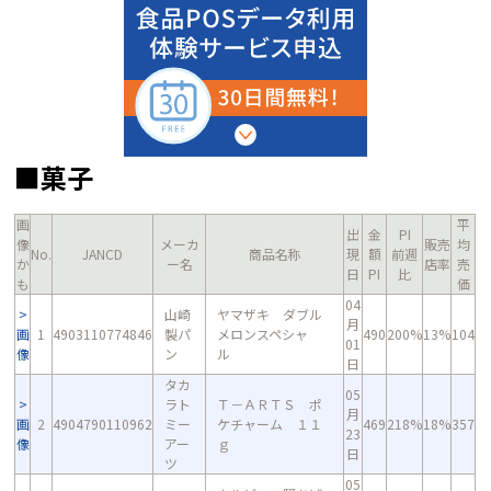
■菓子
画
平
出
金
PI
像
メーカ
販売
均
No.
JANCD
商品名称
現
額
前週
か
ー名
店率
売
日
PI
比
も
価
04
山崎
ヤマザキ ダブル
月
画
1
4903110774846
製パ
メロンスペシャ
490
200%
13%
104
01
像
ン
ル
日
タカ
05
ラト
Ｔ－ＡＲＴＳ ポ
月
画
2
4904790110962
ミー
ケチャーム １１
469
218%
18%
357
23
像
アー
ｇ
日
ツ
05