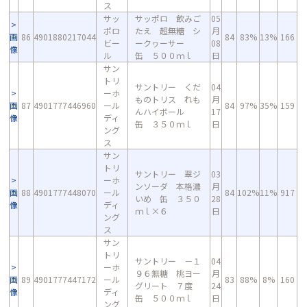
ス
サッ
サッポロ 飲みご
05
ポロ
たえ 超無糖 シ
月
画
86
4901880217044
84
83%
13%
166
ビー
ークヮーサー
08
像
ル
缶 ５００ｍｌ
日
サン
トリ
サントリー くだ
04
ーホ
ものトリス れも
月
画
87
4901777446960
ール
84
97%
35%
159
んハイボール
17
像
ディ
缶 ３５０ｍｌ
日
ング
ス
サン
トリ
サントリー 翠ジ
03
ーホ
ンソーダ 本格濃
月
画
88
4901777448070
ール
84
102%
11%
917
いめ 缶 ３５０
28
像
ディ
ｍｌ×６
日
ング
ス
サン
トリ
サントリー －１
04
ーホ
９６無糖 桃ヨー
月
画
89
4901777447172
ール
83
88%
8%
160
グリート ７度
24
像
ディ
缶 ５００ｍｌ
日
ング