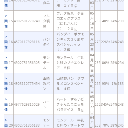
食品
03
像
用 １７０ｇ
日
フルタ製菓 チョ
05
フル
コエッグプラス
月
画
15
4902501270240
タ製
290
40%
34%
238
（にじさんじ
16
像
菓
２） ２０ｇ
日
バンダイ ポケモ
05
バン
ンキッズ３０周年
月
画
16
4570117928116
273
226%
24%
248
ダイ
スペシャルｖｏ
23
像
ｌ．２編
日
04
モン
モンテール 牛乳
月
画
17
4902751356305
テー
と卵のプチエクレ
269
86%
28%
234
01
像
ル
ア ５個
日
05
山崎
山崎製パン ダブ
月
画
18
4903110775454
製パ
ルメロンスペシャ
265
95%
7%
183
01
像
ン
ル ４個
日
05
ハート すらいど
ハー
月
画
19
4977629315029
きゃんたまごっち
262
345%
14%
248
ト
22
像
パラダイス ５ｇ
日
04
モン
モンテール 牛乳
月
画
20
4902751356183
テー
と卵のデザートワ
258
78%
18%
245
01