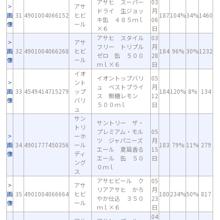
アサヒ スーパー
03
アサ
ドライ 生ジョッ
月
画
31
4901004066152
ヒビ
187
104%
34%
1460
キ缶 ４８５ｍｌ
06
像
ール
×６
日
アサヒ スタイル
03
アサ
フリー トリプル
月
画
32
4901004066268
ヒビ
184
96%
30%
1232
ゼロ 缶 ５００
28
像
ール
ｍｌ×６
日
イオ
イオントップバリ
05
ント
ュ ベストプライ
月
画
33
4549414715279
ップ
184
120%
8%
134
ス 無糖レモン
12
像
バリ
５００ｍｌ
日
ュ
サン
サントリー ザ・
トリ
プレミアム・モル
05
ーホ
ツ ジャパニーズ
月
画
34
4901777450356
ール
183
79%
11%
279
エール 夏風香る
15
像
ディ
エール 缶 ５０
日
ング
０ｍｌ
ス
アサヒビール ク
05
アサ
リアアサヒ かろ
月
画
35
4901004066664
ヒビ
180
234%
50%
817
やか仕込 ３５０
23
像
ール
ｍｌ×６
日
04