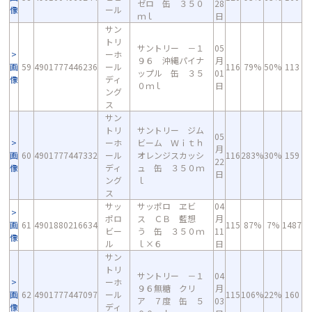
ゼロ 缶 ３５０
28
像
ール
ｍｌ
日
サン
トリ
サントリー －１
05
ーホ
９６ 沖縄パイナ
月
画
59
4901777446236
ール
116
79%
50%
113
ップル 缶 ３５
01
像
ディ
０ｍｌ
日
ング
ス
サン
トリ
サントリー ジム
05
ーホ
ビーム Ｗｉｔｈ
月
画
60
4901777447332
ール
オレンジスカッシ
116
283%
30%
159
22
像
ディ
ュ 缶 ３５０ｍ
日
ング
ｌ
ス
サッ
サッポロ ヱビ
04
ポロ
ス ＣＢ 藍想
月
画
61
4901880216634
115
87%
7%
1487
ビー
う 缶 ３５０ｍ
11
像
ル
ｌ×６
日
サン
トリ
サントリー －１
04
ーホ
９６無糖 クリ
月
画
62
4901777447097
ール
115
106%
22%
160
ア ７度 缶 ５
03
像
ディ