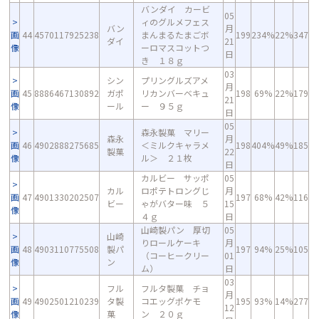
バンダイ カービ
05
ィのグルメフェス
バン
月
画
44
4570117925238
まんまるたまごボ
199
234%
22%
347
ダイ
21
像
ーロマスコットつ
日
き １８ｇ
03
シン
プリングルズアメ
月
画
45
8886467130892
ガポ
リカンバーベキュ
198
69%
22%
179
21
像
ール
ー ９５ｇ
日
05
森永製菓 マリー
森永
月
画
46
4902888275685
＜ミルクキャラメ
198
404%
49%
185
製菓
22
像
ル＞ ２１枚
日
カルビー サッポ
05
カル
ロポテトロングじ
月
画
47
4901330202507
197
68%
42%
116
ビー
ゃがバター味 ５
15
像
４ｇ
日
山崎製パン 厚切
05
山崎
りロールケーキ
月
画
48
4903110775508
製パ
197
94%
25%
105
（コーヒークリー
01
像
ン
ム）
日
03
フル
フルタ製菓 チョ
月
画
49
4902501210239
タ製
コエッグポケモ
195
93%
14%
277
12
像
菓
ン ２０ｇ