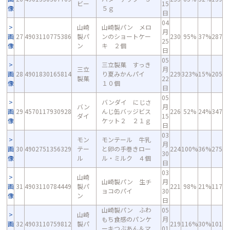
ビー
15
像
５ｇ
日
04
山崎
山崎製パン メロ
月
画
27
4903110775386
製パ
ンのショートケー
230
95%
37%
287
25
像
ン
キ ２個
日
05
三立製菓 すっき
三立
月
画
28
4901830165814
り夏みかんパイ
229
323%
15%
205
製菓
22
像
１０個
日
05
バンダイ にじさ
バン
月
画
29
4570117930928
んじ缶バッジビス
226
52%
24%
347
ダイ
15
像
ケット２ ２１ｇ
日
03
モン
モンテール 牛乳
月
画
30
4902751356329
テー
と卵の手巻きロー
224
100%
36%
275
30
像
ル
ル・ミルク ４個
日
03
山崎
山崎製パン 生チ
月
画
31
4903110784449
製パ
221
98%
21%
117
ョコのパイ
30
像
ン
日
山崎製パン ふわ
05
山崎
もち食感のパンケ
月
画
32
4903110759812
製パ
219
116%
30%
101
ーキつぶあん＆マ
01