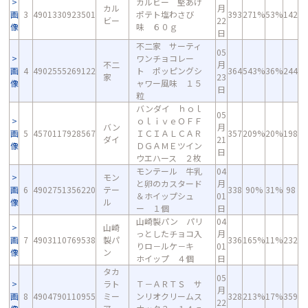
カルビー 堅あげ
カル
月
画
3
4901330923501
ポテト塩わさび
393
271%
53%
142
ビー
22
像
味 ６０ｇ
日
不二家 サーティ
05
ワンチョコレー
不二
月
画
4
4902555269122
ト ポッピングシ
364
543%
36%
244
家
23
像
ャワー風味 １５
日
粒
バンダイ ｈｏｌ
05
ｏｌｉｖｅＯＦＦ
バン
月
画
5
4570117928567
ＩＣＩＡＬＣＡＲ
357
209%
20%
198
ダイ
21
像
ＤＧＡＭＥツイン
日
ウエハース ２枚
モンテール 牛乳
04
モン
と卵のカスタード
月
画
6
4902751356220
テー
338
90%
31%
98
＆ホイップシュ
01
像
ル
ー １個
日
山崎製パン パリ
04
山崎
っとしたチョコ入
月
画
7
4903110769538
製パ
336
165%
11%
232
りロ－ルケ－キ
01
像
ン
ホイップ ４個
日
タカ
05
ラト
Ｔ－ＡＲＴＳ サ
月
画
8
4904790110955
ミー
ンリオクリームス
328
213%
17%
359
22