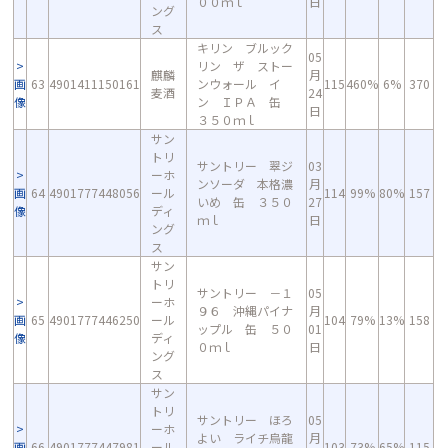
００ｍｌ
日
ング
ス
キリン ブルック
05
リン ザ ストー
麒麟
月
画
63
4901411150161
ンウォール イ
115
460%
6%
370
麦酒
24
像
ン ＩＰＡ 缶
日
３５０ｍｌ
サン
トリ
サントリー 翠ジ
03
ーホ
ンソーダ 本格濃
月
画
64
4901777448056
ール
114
99%
80%
157
いめ 缶 ３５０
27
像
ディ
ｍｌ
日
ング
ス
サン
トリ
サントリー －１
05
ーホ
９６ 沖縄パイナ
月
画
65
4901777446250
ール
104
79%
13%
158
ップル 缶 ５０
01
像
ディ
０ｍｌ
日
ング
ス
サン
トリ
サントリー ほろ
05
ーホ
よい ライチ烏龍
月
画
66
4901777447981
ール
103
73%
65%
115