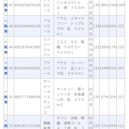
ニッカスペシャ
月
画
47
4904230076100
ヒビ
135
98%
19%
1389
ル 瓶 ７００ｍ
10
像
ール
ｌ
日
アサヒ スタイル
03
アサ
フリー トリプル
月
画
48
4901004066190
ヒビ
134
103%
43%
222
ゼロ 缶 ５００
28
像
ール
ｍｌ
日
シジ
03
ＣＧＣ ＳＰ 無
シー
月
画
49
4901870647660
糖 ウメサワー
132
106%
17%
135
ジャ
14
像
５００ｍｌ
パン
日
03
アサ
アサヒ スーパー
月
画
50
4901004066091
ヒビ
ドライ 生ジョッ
131
104%
55%
263
07
像
ール
キ缶 ４８５ｍｌ
日
サン
トリ
サントリー 翠ジ
03
ーホ
ンソーダ 本格濃
月
画
51
4901777448094
ール
130
97%
50%
215
いめ 缶 ５００
27
像
ディ
ｍｌ
日
ング
ス
キリン 氷結 無
05
麒麟
糖 湘南ゴール
月
画
52
4901411151656
129
72%
60%
122
麦酒
ド ７度 缶 ３
09