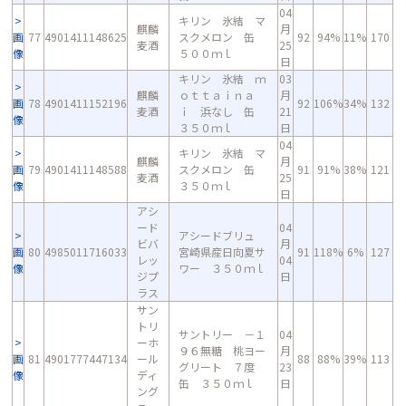
04
キリン 氷結 マ
麒麟
月
画
77
4901411148625
スクメロン 缶
92
94%
11%
170
麦酒
25
像
５００ｍｌ
日
キリン 氷結 ｍ
03
麒麟
ｏｔｔａｉｎａ
月
画
78
4901411152196
92
106%
34%
132
麦酒
ｉ 浜なし 缶
21
像
３５０ｍｌ
日
04
キリン 氷結 マ
麒麟
月
画
79
4901411148588
スクメロン 缶
91
91%
38%
121
麦酒
25
像
３５０ｍｌ
日
アシ
ード
04
アシードブリュ
ビバ
月
画
80
4985011716033
宮崎県産日向夏サ
91
118%
6%
127
レッ
04
像
ワー ３５０ｍｌ
ジプ
日
ラス
サン
トリ
サントリー －１
04
ーホ
９６無糖 桃ヨー
月
画
81
4901777447134
ール
88
88%
39%
113
グリート ７度
23
像
ディ
缶 ３５０ｍｌ
日
ング