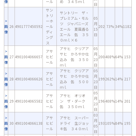
像
ール
め ３４５ｍｌ
日
サン
サントリー ザ・
トリ
プレミアム・モル
05
ーホ
ツ ジャパニーズ
月
画
26
4901777450592
ール
202
73%
34%
1182
エール 夏風香る
15
像
ディ
エール 缶 ３５
日
ング
０ｍｌ×６
ス
アサヒ クリアア
05
アサ
サヒ かろやか仕
月
画
27
4901004066657
ヒビ
200
408%
64%
153
込み 缶 ３５０
23
像
ール
ｍｌ
日
アサヒ クリアア
05
アサ
サヒ かろやか仕
月
画
28
4901004066626
ヒビ
199
262%
14%
217
込み 缶 ５００
23
像
ール
ｍｌ
日
05
アサ
アサヒ オリオ
月
画
29
4901004065582
ヒビ
ン ザ・ダーク
196
408%
14%
201
23
像
ール
缶 ３５０ｍｌ
日
03
アサ
アサヒ スーパー
月
画
30
4901004066138
ヒビ
ドライ 生ジョッ
193
105%
84%
195
05
像
ール
キ缶 ３４０ｍｌ
日