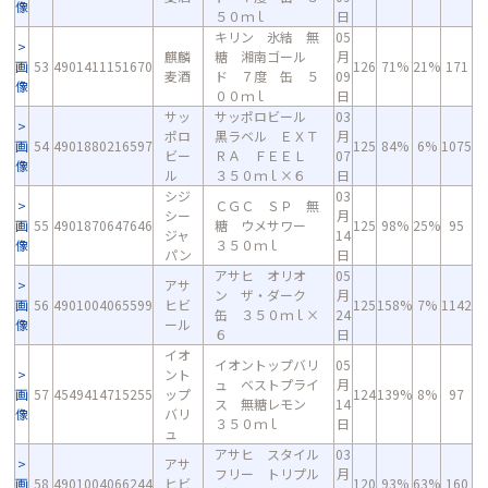
像
５０ｍｌ
日
キリン 氷結 無
05
麒麟
糖 湘南ゴール
月
画
53
4901411151670
126
71%
21%
171
麦酒
ド ７度 缶 ５
09
像
００ｍｌ
日
サッ
サッポロビール
03
ポロ
黒ラベル ＥＸＴ
月
画
54
4901880216597
125
84%
6%
1075
ビー
ＲＡ ＦＥＥＬ
07
像
ル
３５０ｍｌ×６
日
シジ
03
ＣＧＣ ＳＰ 無
シー
月
画
55
4901870647646
糖 ウメサワー
125
98%
25%
95
ジャ
14
像
３５０ｍｌ
パン
日
アサヒ オリオ
05
アサ
ン ザ・ダーク
月
画
56
4901004065599
ヒビ
125
158%
7%
1142
缶 ３５０ｍｌ×
24
像
ール
６
日
イオ
イオントップバリ
05
ント
ュ ベストプライ
月
画
57
4549414715255
ップ
124
139%
8%
97
ス 無糖レモン
14
像
バリ
３５０ｍｌ
日
ュ
アサヒ スタイル
03
アサ
フリー トリプル
月
画
58
4901004066244
ヒビ
120
93%
63%
160