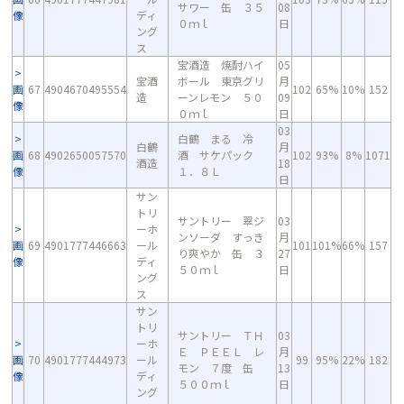
サワー 缶 ３５
08
像
ディ
０ｍｌ
日
ング
ス
宝酒造 焼酎ハイ
05
宝酒
ボール 東京グリ
月
画
67
4904670495554
102
65%
10%
152
造
ーンレモン ５０
09
像
０ｍｌ
日
03
白鶴 まる 冷
白鶴
月
画
68
4902650057570
酒 サケパック
102
93%
8%
1071
酒造
18
像
１．８Ｌ
日
サン
トリ
サントリー 翠ジ
03
ーホ
ンソーダ すっき
月
画
69
4901777446663
ール
101
101%
66%
157
り爽やか 缶 ３
27
像
ディ
５０ｍｌ
日
ング
ス
サン
トリ
サントリー ＴＨ
03
ーホ
Ｅ ＰＥＥＬ レ
月
画
70
4901777444973
ール
99
95%
22%
182
モン ７度 缶
13
像
ディ
５００ｍｌ
日
ング