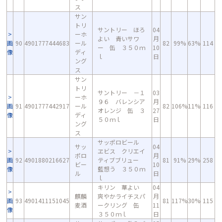
ス
サン
トリ
サントリー ほろ
04
ーホ
よい 青いサワ
月
画
90
4901777444683
ール
82
99%
63%
114
ー 缶 ３５０ｍ
10
像
ディ
ｌ
日
ング
ス
サン
トリ
サントリー －１
03
ーホ
９６ バレンシア
月
画
91
4901777442917
ール
82
106%
11%
116
オレンジ 缶 ３
27
像
ディ
５０ｍｌ
日
ング
ス
サッポロビール
サッ
04
ヱビス クリエイ
ポロ
月
画
92
4901880216627
ティブブリュー
81
91%
29%
258
ビー
10
像
藍想う ３５０ｍ
ル
日
ｌ
キリン 華よい
04
麒麟
爽やかライチスパ
月
画
93
4901411151045
81
117%
30%
115
麦酒
ークリング 缶
11
像
３５０ｍｌ
日