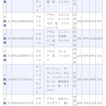
像
ディ
度 缶 ３５０ｍ
日
ング
ｌ
ス
アサヒ スタイル
03
アサ
フリー トリプル
月
画
21
4901004066282
ヒビ
246
100%
54%
867
ゼロ 缶 ３５０
28
像
ール
ｍｌ×６
日
アサヒ スーパー
05
アサ
ドライ 冷涼辛
月
画
22
4901004066398
ヒビ
242
90%
22%
1463
口 缶 ５００ｍ
09
像
ール
ｌ×６
日
04
アサ
アサヒ ゴール
月
画
23
4901004066572
ヒビ
ド 缶 ３５０ｍ
224
96%
86%
191
10
像
ール
ｌ
日
サン
サントリー ザ・
トリ
プレミアム・モル
05
ーホ
ツ ジャパニーズ
月
画
24
4901777450301
ール
206
64%
49%
209
エール 夏風香る
15
像
ディ
エール 缶 ３５
日
ング
０ｍｌ
ス
04
アサ
アサヒ 未来のレ
月
画
25
4904230076223
ヒビ
モンサワー 濃い
204
79%
52%
255
25