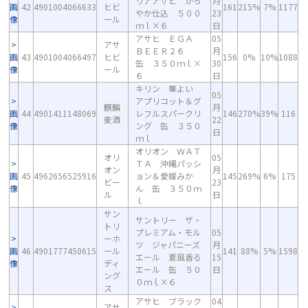
リアアサヒ かろ
月
画
42
4901004066633
ヒビ
161
215%
7%
1177
やか仕込 ５００
23
像
ール
ｍｌ×６
日
アサヒ ＥＧＡ
05
アサ
ＢＥＥＲ２６
月
画
43
4901004066497
ヒビ
156
0%
10%
1088
缶 ３５０ｍｌ×
30
像
ール
６
日
キリン 華よい
05
アプリコット＆グ
麒麟
月
画
44
4901411148069
レフルスパークリ
146
270%
39%
116
麦酒
22
像
ング 缶 ３５０
日
ｍｌ
オリオン ＷＡＴ
オリ
05
ＴＡ 沖縄パッシ
オン
月
画
45
4962656525916
ョン＆愛媛みか
145
269%
6%
175
ビー
23
像
ん 缶 ３５０ｍ
ル
日
ｌ
サン
サントリー ザ・
トリ
プレミアム・モル
05
ーホ
ツ ジャパニーズ
月
画
46
4901777450615
ール
141
88%
5%
1598
エール 夏風香る
15
像
ディ
エール 缶 ５０
日
ング
０ｍｌ×６
ス
アサヒ ブラック
04
アサ