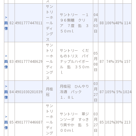
ス
サン
トリ
サントリー －１
04
ーホ
９６無糖 クリ
月
画
82
4901777447011
ール
88
106%
48%
114
ア ７度 缶 ３
03
像
ディ
５０ｍｌ
日
ング
ス
サン
トリ
サントリー くだ
05
ーホ
ものトリス パイ
月
画
83
4901777448629
ール
ナップルハイボー
87
74%
35%
157
08
像
ディ
ル 缶 ３５０ｍ
日
ング
ｌ
ス
03
月桂冠 ひんやり
月桂
月
画
84
4901030201039
冷酒 パック
87
105%
5%
1024
冠
27
像
１．８Ｌ
日
サン
トリ
サントリー 翠ジ
03
ーホ
ンソーダ すっき
月
画
85
4901777446687
ール
85
102%
30%
213
り爽やか 缶 ５
27
像
ディ
００ｍｌ
日
ング