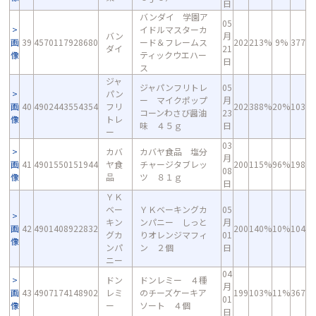
日
バンダイ 学園ア
05
イドルマスターカ
バン
月
画
39
4570117928680
ード＆フレームス
202
213%
9%
377
ダイ
21
像
ティックウエハー
日
ス
ジャ
ジャパンフリトレ
05
パン
ー マイクポップ
月
画
40
4902443554354
フリ
202
388%
20%
103
コーンわさび醤油
23
像
トレ
味 ４５ｇ
日
ー
03
カバ
カバヤ食品 塩分
月
画
41
4901550151944
ヤ食
チャージタブレッ
200
115%
96%
198
08
像
品
ツ ８１ｇ
日
ＹＫ
ベー
ＹＫベーキングカ
05
キン
ンパニー しっと
月
画
42
4901408922832
200
140%
10%
104
グカ
りオレンジマフィ
01
像
ンパ
ン ２個
日
ニー
04
ドン
ドンレミー ４種
月
画
43
4907174148902
レミ
のチーズケーキア
199
103%
11%
367
01
像
ー
ソート ４個
日