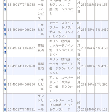
月
画
15
4901777448735
ール
＆グレフル ７
288
288%
31%
158
22
像
ディ
度 缶 ５００ｍ
日
ング
ｌ
ス
アサヒ スタイル
03
アサ
フリー トリプル
月
画
16
4901004066299
ヒビ
287
85%
8%
3410
ゼロ 缶 ３５０
29
像
ール
ｍｌ×６×４
日
キリン 晴れ風
05
麒麟
サッカーデザイン
月
画
17
4901411153452
285
164%
5%
4173
麦酒
缶 ３５０ｍｌ×
24
像
６×４
日
キリン 晴れ風
05
麒麟
サッカーデザイン
月
画
18
4901411153438
283
108%
5%
4215
麦酒
缶 ３５０ｍｌ×
09
像
６×４
日
アサヒ スーパー
05
アサ
ドライ 冷涼辛
月
画
19
4901004066350
ヒビ
273
86%
34%
262
口 缶 ５００ｍ
09
像
ール
ｌ
日
サン
トリ
サントリー －１
05
ーホ
９６無糖 キウイ
月
画
20
4901777448711
ール
＆グレフル ７
262
340%
67%
113
22