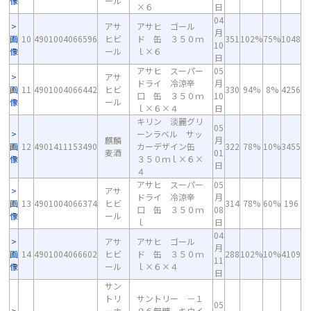
像
ール
×６
日
04
アサ
アサヒ ゴール
月
画
10
4901004066596
ヒビ
ド 缶 ３５０ｍ
351
102%
75%
1048
10
像
ール
ｌ×６
日
アサヒ スーパー
05
アサ
ドライ 冷涼辛
月
画
11
4901004066442
ヒビ
330
94%
8%
4256
口 缶 ３５０ｍ
10
像
ール
ｌ×６×４
日
キリン 淡麗グリ
05
ーンラベル サッ
麒麟
月
画
12
4901411153490
カーデザイン缶
322
78%
10%
3455
麦酒
01
像
３５０ｍｌ×６×
日
４
アサヒ スーパー
05
アサ
ドライ 冷涼辛
月
画
13
4901004066374
ヒビ
314
78%
60%
196
口 缶 ３５０ｍ
08
像
ール
ｌ
日
04
アサ
アサヒ ゴール
月
画
14
4901004066602
ヒビ
ド 缶 ３５０ｍ
288
102%
10%
4109
11
像
ール
ｌ×６×４
日
サン
トリ
サントリー －１
05
ーホ
９６無糖 キウイ