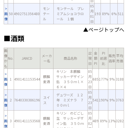
日
05
モン
モンテール プレ
月
画
50
4902751356480
テー
ミアムショコラロ
193
89%
6%
511
01
像
ル
ール １個
日
▲ページトップへ
■酒類
画
出
金
PI
像
メーカ
販売
平均
No.
JANCD
商品名称
現
額
前週
か
ー名
店率
売価
日
PI
比
も
キリン 本麒麟
05
麒麟
サッカーデザイン
月
画
1
4901411153544
685
177%
9%
3188
麦酒
缶 ３５０ｍｌ×
23
像
６×４
日
05
デュワーズ １２
スイ
月
画
2
7640330386196
年 ミズナラ ７
541
190%
9%
3763
ス
23
像
００ｍｌ
日
キリン のどごし
05
麒麟
生 サッカーデザ
月
画
3
4901411153568
489
89%
13%
3282
麦酒
イン缶 ３５０ｍ
02
像