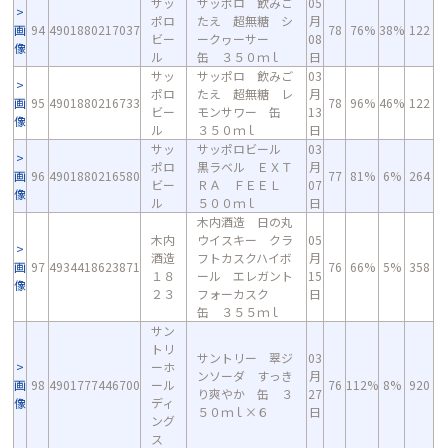
サッ
サッポロ 飲みご
05
ポロ
たえ 超無糖 シ
月
画
94
4901880217037
78
76%
38%
122
ビー
ークヮーサー
08
像
ル
缶 ３５０ｍｌ
日
サッ
サッポロ 飲みご
03
ポロ
たえ 超無糖 レ
月
画
95
4901880216733
78
96%
46%
122
ビー
モンサワー 缶
13
像
ル
３５０ｍｌ
日
サッ
サッポロビール
03
ポロ
黒ラベル ＥＸＴ
月
画
96
4901880216580
77
81%
6%
264
ビー
ＲＡ ＦＥＥＬ
07
像
ル
５００ｍｌ
日
木内酒造 日の丸
木内
ウイスキー クラ
05
酒造
フトカスクハイボ
月
画
97
4934418623871
76
66%
5%
358
１８
ール エレガント
15
像
２３
フォーカスク
日
缶 ３５５ｍｌ
サン
トリ
サントリー 翠ジ
03
ーホ
ンソーダ すっき
月
画
98
4901777446700
ール
76
112%
8%
920
り爽やか 缶 ３
27
像
ディ
５０ｍｌ×６
日
ング
ス