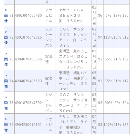
ス
05
アサ
アサヒ ＥＧＡ
月
画
71
4901004066480
ヒビ
ＢＥＥＲ２６
96
0%
13%
195
29
像
ール
缶 ３５０ｍｌ
日
シジ
ＣＧＣ サンタ
03
シー
テクラ トレッビ
月
画
72
4901870647615
94
113%
10%
512
ジャ
アーノ 白 ７５
14
像
パン
０ｍｌ
日
宝酒造 丸おろし
05
宝酒
スタンド ほろビ
月
画
73
4904670495356
93
65%
21%
152
造
ターオレンジサワ
16
像
ー ３５０ｍｌ
日
宝酒造 焼酎ハイ
05
宝酒
ボール 東京グリ
月
画
74
4904670495523
93
75%
31%
112
造
ーンレモン ３５
09
像
０ｍｌ
日
シジ
ＣＧＣ サンタ
03
シー
テクラ サンジョ
月
画
75
4901870647592
93
90%
9%
504
ジャ
ヴェーゼ 赤 ７
11
像
パン
５０ｍｌ
日
アサヒ 贅沢搾り
04
アサ
プレミアム ライ
月
画
76
4904230076131
ヒビ
93
102%
21%
138
チ 数量限定
03
像
ール
缶 ３５０ｍｌ
日