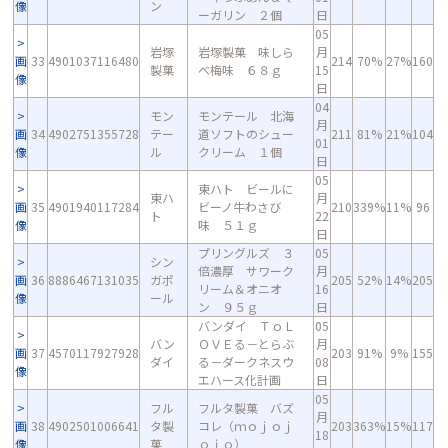
像
ン
ーガリン ２個
日
05
岩塚
岩塚製菓 味しら
月
画
33
4901037116480
214
70%
27%
160
製菓
べ梅味 ６８ｇ
15
像
日
04
モン
モンテール 北海
月
画
34
4902751355728
テー
道ソフトのシュー
211
81%
21%
104
01
像
ル
クリーム １個
日
05
東ハト ビールに
東ハ
月
画
35
4901940117284
ビーノ牛わさび
210
339%
11%
96
ト
22
像
味 ５１ｇ
日
プリングルズ ３
05
シン
倍濃厚 サワーク
月
画
36
8886467131035
ガポ
205
52%
14%
205
リーム＆オニオ
16
像
ール
ン ９５ｇ
日
バンダイ ＴｏＬ
05
バン
ＯＶＥる－とらぶ
月
画
37
4570117927928
203
91%
9%
155
ダイ
る－ダークネスウ
08
像
エハース化計画
日
05
フル
フルタ製菓 バズ
月
画
38
4902501006641
タ製
コレ（ｍｏｊｏｊ
203
363%
15%
117
18
像
菓
ｏｊｏ）