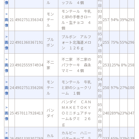
像
ル
ッフル ４個
日
モンテール 牛乳
03
モン
と卵の手巻きロー
月
画
21
4902751356343
テー
257
94%
39%
295
ル・生チョコ ４
30
像
ル
個
日
05
ブルボン アルフ
ブル
月
画
22
4901360367191
ォート北海道メロ
255
75%
55%
296
ボン
14
像
ン １２６ｇ
日
05
不二家 不二家の
不二
月
画
23
4902555974934
パフケーキ 森永
253
125%
8%
258
家
01
像
マミー ４個
日
04
モン
モンテール 牛乳
月
画
24
4902751356206
テー
と卵のシュークリ
250
97%
27%
100
01
像
ル
ーム １個
日
バンダイ ＣＡＮ
05
ＭＡＫＥＴＯＫＹ
バン
月
画
25
4570117928413
Ｏミニチュアチャ
240
289%
23%
347
ダイ
21
像
ーム＆グミ ２６
日
ｇ
05
カルビー ハニー
カル
月
画
26
4901330307769
バターチップ ５
233
65%
32%
139