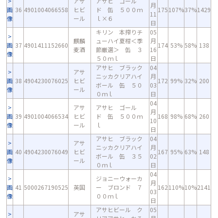
アサ
アサヒ ゴール
月
画
36
4901004066558
ヒビ
ド 缶 ５００ｍ
175
107%
37%
1429
11
像
ール
ｌ×６
日
キリン 本搾りチ
05
麒麟
ューハイ夏柑＜季
月
画
37
4901411152660
174
53%
58%
138
麦酒
節厳選＞ 缶 ３
16
像
５０ｍｌ
日
アサヒ ブラック
04
アサ
ニッカクリアハイ
月
画
38
4904230076025
ヒビ
172
99%
32%
200
ボール 缶 ５０
03
像
ール
０ｍｌ
日
04
アサ
アサヒ ゴール
月
画
39
4901004066534
ヒビ
ド 缶 ５００ｍ
168
98%
68%
260
10
像
ール
ｌ
日
アサヒ ブラック
04
アサ
ニッカクリアハイ
月
画
40
4904230076049
ヒビ
167
95%
63%
148
ボール 缶 ３５
02
像
ール
０ｍｌ
日
04
ジョニーウォーカ
月
画
41
5000267190525
英国
ー ブロンド ７
162
110%
10%
2141
03
像
００ｍｌ
日
アサヒビール ク
05
アサ