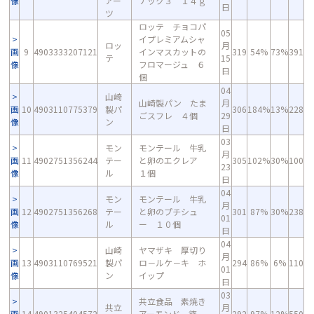
像
アー
ナック３ １４ｇ
日
ツ
ロッテ チョコパ
05
イプレミアムシャ
ロッ
月
画
9
4903333207121
インマスカットの
319
54%
73%
391
テ
15
像
フロマージュ ６
日
個
04
山崎
山崎製パン たま
月
画
10
4903110775379
製パ
306
184%
13%
228
ごスフレ ４個
29
像
ン
日
03
モン
モンテール 牛乳
月
画
11
4902751356244
テー
と卵のエクレア
305
102%
30%
100
23
像
ル
１個
日
04
モン
モンテール 牛乳
月
画
12
4902751356268
テー
と卵のプチシュ
301
87%
30%
238
01
像
ル
ー １０個
日
04
山崎
ヤマザキ 厚切り
月
画
13
4903110769521
製パ
ロ－ルケ－キ ホ
294
86%
6%
110
01
像
ン
イップ
日
03
共立食品 素焼き
共立
月
画
14
4901325404572
アーモンド 徳
292
97%
12%
550