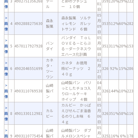
画
3
4902751356268
テー
と卵のプチシュ
359
120%
29%
222
01
像
ル
ー １０個
日
05
森永製菓 ソルテ
森永
月
画
4
4902888275630
ィレモン ガレッ
353
512%
60%
282
製菓
09
像
トサンド ６個
日
バンダイ ＴｏＬ
05
バン
ＯＶＥる－とらぶ
月
画
5
4570117927928
351
311%
20%
153
ダイ
る－ダークネスウ
08
像
エハース化計画
日
カネ
02
カネタ お徳用
タ・
月
画
6
4902046551699
柿ピーナッツ ２
326
92%
15%
286
ツー
27
像
４０ｇ
ワン
日
山崎製パン パリ
04
山崎
っとしたチョコ入
月
画
7
4903110769538
製パ
326
144%
10%
223
りロ－ルケ－キ
01
像
ン
ホイップ ４個
日
カルビー かっぱ
05
カル
えびせんごま油香
月
画
8
4901330112981
326
351%
58%
116
ビー
るのりしお味 ６
06
像
４ｇ
日
05
山崎
山崎製パン ダブ
月
画
9
4903110775454
製パ
ルメロンスペシャ
325
116%
6%
178