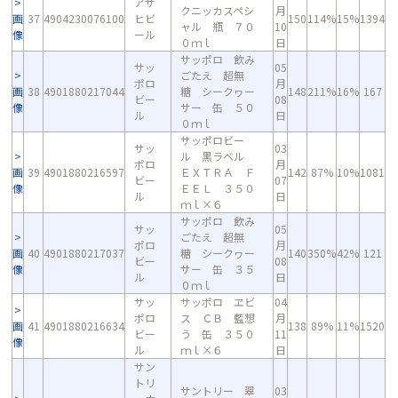
アサ
クニッカスペシ
月
画
37
4904230076100
ヒビ
150
114%
15%
1394
ャル 瓶 ７０
10
像
ール
０ｍｌ
日
サッポロ 飲み
サッ
05
ごたえ 超無
ポロ
月
画
38
4901880217044
糖 シークヮー
148
211%
16%
167
ビー
08
像
サー 缶 ５０
ル
日
０ｍｌ
サッポロビー
サッ
03
ル 黒ラベル
ポロ
月
画
39
4901880216597
ＥＸＴＲＡ Ｆ
142
87%
10%
1081
ビー
07
像
ＥＥＬ ３５０
ル
日
ｍｌ×６
サッポロ 飲み
サッ
05
ごたえ 超無
ポロ
月
画
40
4901880217037
糖 シークヮー
140
350%
42%
121
ビー
08
像
サー 缶 ３５
ル
日
０ｍｌ
サッ
サッポロ ヱビ
04
ポロ
ス ＣＢ 藍想
月
画
41
4901880216634
138
89%
11%
1520
ビー
う 缶 ３５０
11
像
ル
ｍｌ×６
日
サン
トリ
サントリー 翠
03