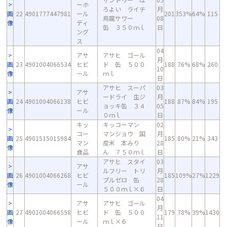
ーホ
ろよい ライチ
月
画
22
4901777447981
ール
201
353%
64%
115
烏龍サワー
08
像
ディ
缶 ３５０ｍｌ
日
ング
ス
04
アサ
アサヒ ゴール
月
画
23
4901004066534
ヒビ
ド 缶 ５００
188
76%
68%
260
10
像
ール
ｍｌ
日
アサヒ スーパ
03
アサ
ードライ 生ジ
月
画
24
4901004066138
ヒビ
188
87%
84%
195
ョッキ缶 ３４
05
像
ール
０ｍｌ
日
キッ
キッコーマン
02
コー
マンジョウ 国
月
画
25
4901515015984
185
80%
21%
343
マン
産米 本みり
28
像
食品
ん ７５０ｍｌ
日
アサヒ スタイ
03
アサ
ルフリー トリ
月
画
26
4901004066268
ヒビ
185
109%
27%
1229
プルゼロ 缶
28
像
ール
５００ｍｌ×６
日
04
アサ
アサヒ ゴール
月
画
27
4901004066558
ヒビ
ド 缶 ５００
179
78%
39%
1430
11
像
ール
ｍｌ×６
日