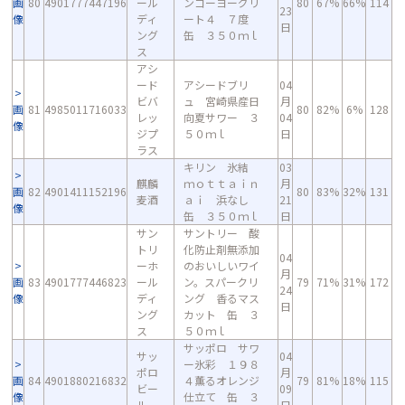
画
80
4901777447196
ール
ンゴーヨーグリ
80
67%
66%
114
23
像
ディ
ート４ ７度
日
ング
缶 ３５０ｍｌ
ス
アシ
ード
アシードブリ
04
ビバ
ュ 宮崎県産日
月
画
81
4985011716033
80
82%
6%
128
レッ
向夏サワー ３
04
像
ジプ
５０ｍｌ
日
ラス
キリン 氷結
03
麒麟
ｍｏｔｔａｉｎ
月
画
82
4901411152196
80
83%
32%
131
麦酒
ａｉ 浜なし
21
像
缶 ３５０ｍｌ
日
サン
サントリー 酸
トリ
化防止剤無添加
04
ーホ
のおいしいワイ
月
画
83
4901777446823
ール
ン。スパークリ
79
71%
31%
172
24
像
ディ
ング 香るマス
日
ング
カット 缶 ３
ス
５０ｍｌ
サッポロ サワ
サッ
04
ー氷彩 １９８
ポロ
月
画
84
4901880216832
４薫るオレンジ
79
81%
18%
115
ビー
09
像
仕立て 缶 ３
ル
日