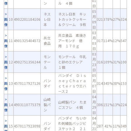
01
像
ン
ル ４個
日
05
ネス
ネスレ日本 キッ
月
画
10
4902201184106
レ日
トカットクッキー
321
378%
27%
324
09
像
本
＆クリーム ９枚
日
03
共立食品 素焼き
共立
月
画
11
4901325404572
アーモンド 徳
317
114%
12%
547
食品
03
像
用 １７０ｇ
日
03
モン
モンテール 牛乳
月
画
12
4902751356244
テー
と卵のエクレア
316
109%
31%
100
23
像
ル
１個
日
バンダイ Ｄｉｓ
05
バン
ｎｅｙＣｈａｒａ
月
画
13
4570117927126
314
345%
38%
153
ダイ
ｃｔｅｒｓウエハ
07
像
ース２
日
04
山崎
山崎製パン たま
月
画
14
4903110775379
製パ
306
151%
13%
224
ごスフレ ４個
29
像
ン
日
バンダイ ちいか
04
バン
わ刺繍缶バッジビ
月
画
15
4570117923098
287
41%
11%
349
ダイ
スケット２ ２１
21