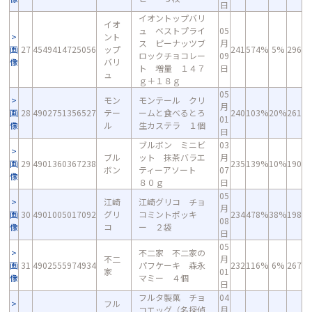
日
イオントップバリ
イオ
ュ ベストプライ
05
ント
ス ピーナッツブ
月
画
27
4549414725056
ップ
241
574%
5%
296
ロックチョコレー
09
像
バリ
ト 増量 １４７
日
ュ
ｇ＋１８ｇ
05
モン
モンテール クリ
月
画
28
4902751356527
テー
ームと食べるとろ
240
103%
20%
261
01
像
ル
生カステラ １個
日
ブルボン ミニビ
03
ブル
ット 抹茶バラエ
月
画
29
4901360367238
235
139%
10%
190
ボン
ティーアソート
07
像
８０ｇ
日
05
江崎
江崎グリコ チョ
月
画
30
4901005017092
グリ
コミントポッキ
234
478%
38%
198
08
像
コ
ー ２袋
日
05
不二家 不二家の
不二
月
画
31
4902555974934
パフケーキ 森永
232
116%
6%
267
家
01
像
マミー ４個
日
フルタ製菓 チョ
04
フル
コエッグ（名探偵
月