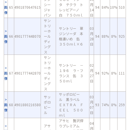
シー
タ テクラ ト
月
画
65
4901870647615
94
84%
10%
510
ジャ
レッビアーノ
14
像
パン
白 ７５０ｍｌ
日
サン
トリ
サントリー 翠
03
ーホ
ジンソーダ 本
月
画
66
4901777448070
ール
94
88%
8%
925
格濃いめ 缶
28
像
ディ
３５０ｍｌ×６
日
ング
ス
サン
トリ
サントリー －
02
ーホ
１９６ ラ・フ
月
画
67
4901777442870
ール
94
92%
8%
111
ランス 缶 ３
27
像
ディ
５０ｍｌ
日
ング
ス
サッポロビー
サッ
03
ル 黒ラベル
ポロ
月
画
68
4901880216580
ＥＸＴＲＡ Ｆ
93
74%
8%
259
ビー
07
像
ＥＥＬ ５００
ル
日
ｍｌ
アサヒ 贅沢搾
04
アサ
りプレミアム
月