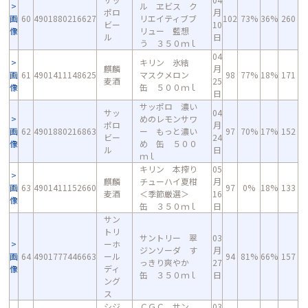
ル ヱビス ク
ポロ
月
画
60
4901880216627
リエイティブブ
102
73%
36%
260
ビー
10
像
リュー 藍想
ル
日
う ３５０ｍｌ
04
キリン 氷結
麒麟
月
画
61
4901411148625
マスクメロン
98
77%
18%
171
麦酒
25
像
缶 ５００ｍｌ
日
サッポロ 濃い
サッ
04
めのレモンサワ
ポロ
月
画
62
4901880216863
ー もっと濃い
97
70%
17%
152
ビー
24
像
め 缶 ５００
ル
日
ｍｌ
キリン 本搾り
05
麒麟
チューハイ夏柑
月
画
63
4901411152660
97
0%
18%
133
麦酒
＜季節厳選＞
16
像
缶 ３５０ｍｌ
日
サン
トリ
サントリー 翠
03
ーホ
ジンソーダ す
月
画
64
4901777446663
ール
94
81%
66%
157
っきり爽やか
27
像
ディ
缶 ３５０ｍｌ
日
ング
ス
シジ
ＣＧＣ サン
03