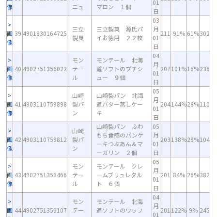
01
像
ニュ
マロン １個
日
03
三立
三立製菓 源氏パ
月
画
39
4901830164725
211
91%
61%
302
製菓
イお徳用 ２２枚
01
像
日
04
モン
モンテール 北海
月
画
40
4902751356022
テー
道ソフトのプチシ
207
101%
16%
236
01
像
ル
ュー ９個
日
05
山崎
山崎製パン 北海
月
画
41
4903110759898
製パ
道バター蒸しケー
204
144%
28%
110
01
像
ン
キ
日
山崎製パン ふわ
05
山崎
もち食感のパンケ
月
画
42
4903110759812
製パ
203
138%
29%
104
ーキつぶあん＆マ
01
像
ン
ーガリン ２個
日
05
モン
モンテール クレ
月
画
43
4902751356466
テー
ームブリュレタル
201
84%
26%
382
01
像
ル
ト ６個
日
04
モン
モンテール 北海
月
画
44
4902751356107
テー
道ソフトのワッフ
201
122%
9%
245
01