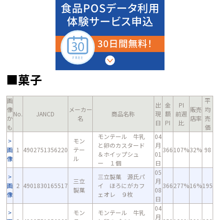
■菓子
画
平
出
金
PI
像
メーカー
販売
均
No.
JANCD
商品名称
現
額
前週
か
名
店率
売
日
PI
比
も
価
モンテール 牛乳
04
モン
と卵のカスタード
月
画
1
4902751356220
テー
366
107%
32%
98
＆ホイップシュ
01
像
ル
ー １個
日
05
三立製菓 源氏パ
三立
月
画
2
4901830165517
イ ほろにがカフ
366
277%
16%
195
製菓
08
像
ェオレ ９枚
日
04
モン
モンテール 牛乳
月