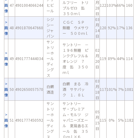
ルフリー トリ
月
画
47
4901004066244
ヒビ
122
103%
66%
160
プルゼロ 缶
28
像
ール
３５０ｍｌ
日
シジ
03
ＣＧＣ ＳＰ
シー
月
画
48
4901870647660
無糖 ウメサワ
120
92%
17%
136
ジャ
14
像
ー ５００ｍｌ
パン
日
サン
サントリー －
トリ
１９６無糖 ピ
02
ーホ
ンクグレフル＆
月
画
49
4901777444034
ール
119
89%
44%
114
オレンジ ７
20
像
ディ
度 缶 ３５０
日
ング
ｍｌ
ス
03
白鶴 まる 冷
白鶴
月
画
50
4902650057570
酒 サケパッ
117
101%
7%
1081
酒造
18
像
ク １．８Ｌ
日
サン
サントリー
トリ
ザ・プレミア
05
ーホ
ム・モルツ ジ
月
画
51
4901777450592
ール
ャパニーズエー
115
0%
5%
1182
15
像
ディ
ル 夏風香るエ
日
ング
ール 缶 ３５
ス
０ｍｌ×６