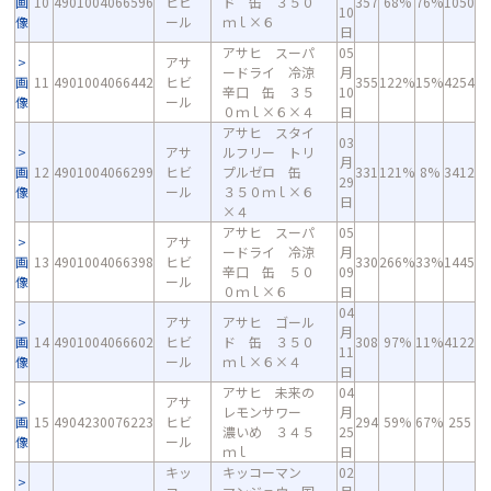
画
10
4901004066596
ヒビ
ド 缶 ３５０
357
68%
76%
1050
10
像
ール
ｍｌ×６
日
アサヒ スーパ
05
アサ
ードライ 冷涼
月
画
11
4901004066442
ヒビ
355
122%
15%
4254
辛口 缶 ３５
10
像
ール
０ｍｌ×６×４
日
アサヒ スタイ
03
アサ
ルフリー トリ
月
画
12
4901004066299
ヒビ
プルゼロ 缶
331
121%
8%
3412
29
像
ール
３５０ｍｌ×６
日
×４
アサヒ スーパ
05
アサ
ードライ 冷涼
月
画
13
4901004066398
ヒビ
330
266%
33%
1445
辛口 缶 ５０
09
像
ール
０ｍｌ×６
日
04
アサ
アサヒ ゴール
月
画
14
4901004066602
ヒビ
ド 缶 ３５０
308
97%
11%
4122
11
像
ール
ｍｌ×６×４
日
アサヒ 未来の
04
アサ
レモンサワー
月
画
15
4904230076223
ヒビ
294
59%
67%
255
濃いめ ３４５
25
像
ール
ｍｌ
日
キッ
キッコーマン
02