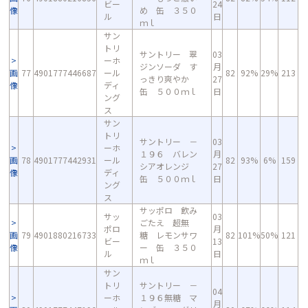
ビー
24
像
め 缶 ３５０
ル
日
ｍｌ
サン
トリ
サントリー 翠
03
ーホ
ジンソーダ す
月
画
77
4901777446687
ール
82
92%
29%
213
っきり爽やか
27
像
ディ
缶 ５００ｍｌ
日
ング
ス
サン
トリ
サントリー －
03
ーホ
１９６ バレン
月
画
78
4901777442931
ール
82
93%
6%
159
シアオレンジ
27
像
ディ
缶 ５００ｍｌ
日
ング
ス
サッポロ 飲み
サッ
03
ごたえ 超無
ポロ
月
画
79
4901880216733
糖 レモンサワ
82
101%
50%
121
ビー
13
像
ー 缶 ３５０
ル
日
ｍｌ
サン
トリ
サントリー －
04
ーホ
１９６無糖 マ
月