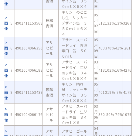
麦酒
ザイン缶 ３５
01
像
０ｍｌ×６×４
日
キリン のどご
05
し生 サッカー
麒麟
月
画
5
4901411153568
デザイン缶 ３
512
131%
13%
3267
麦酒
02
像
５０ｍｌ×６×
日
４
アサヒ スーパ
05
アサ
ードライ 冷涼
月
画
6
4901004066350
ヒビ
499
370%
41%
261
辛口 缶 ５０
09
像
ール
０ｍｌ
日
アサヒ スーパ
03
アサ
ードライ 生ジ
月
画
7
4901004066183
ヒビ
418
102%
16%
4276
ョッキ缶 ３４
06
像
ール
０ｍｌ×６×４
日
キリン 晴れ
05
麒麟
風 サッカーデ
月
画
8
4901411153438
401
219%
7%
4178
麦酒
ザイン缶 ３５
09
像
０ｍｌ×６×４
日
アサヒ スーパ
03
アサ
ードライ 生ジ
月
画
9
4901004066176
ヒビ
390
80%
74%
1079
ョッキ缶 ３４
06
像
ール
０ｍｌ×６
日
04
アサ
アサヒ ゴール
月