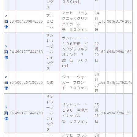
ング
３５０ｍｌ
ス
アサヒ ブラッ
04
アサ
クニッカクリア
月
画
33
4904230076025
ヒビ
170
90%
31%
200
ハイボール
03
像
ール
缶 ５００ｍｌ
日
サン
サントリー －
トリ
１９６無糖 ピ
02
ーホ
ンクグレフル＆
月
画
34
4901777444058
ール
168
89%
25%
160
オレンジ ７
20
像
ディ
度 缶 ５００
日
ング
ｍｌ
ス
04
ジョニーウォー
月
画
35
5000267190525
英国
カー ブロン
163
97%
11%
2146
03
像
ド ７００ｍｌ
日
サン
トリ
サントリー －
05
ーホ
１９６ 沖縄パ
月
画
36
4901777446250
ール
154
49%
27%
159
イナップル
01
像
ディ
缶 ５００ｍｌ
日
ング
ス
アサヒ ブラッ
04