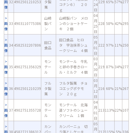
画
32
4902501210253
タ製
229
65%
57%
277
コナン６） ２０
24
像
菓
ｇ
日
04
山崎
山崎製パン メロ
月
画
33
4903110775386
製パ
ンのショートケー
228
58%
42%
295
25
像
ン
キ ２個
日
05
田口食品 ヒロ
田口
月
画
34
4582532207806
タ 宇治抹茶シュ
222
97%
11%
250
食品
01
像
ークリーム ４個
日
03
モン
モンテール 牛乳
月
画
35
4902751356329
テー
と卵の手巻きロー
219
87%
34%
277
30
像
ル
ル・ミルク ４個
日
03
フル
フルタ製菓 チョ
月
画
36
4902501210239
タ製
コエッグポケモ
216
68%
21%
267
12
像
菓
ン ２０ｇ
日
04
モン
モンテール 北海
月
画
37
4902751355728
テー
道ソフトのシュー
213
113%
22%
107
01
像
ル
クリーム １個
日
05
カン
カンパーニュ 切
月
画
38
4582721386312
パー
り落としケーキ
212
115%
5%
336