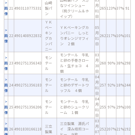
山崎
なツインシュー
月
画
21
4903110775331
製パ
265
123%
37%
91
（桃クリーム＆ホ
01
像
ン
イップ）
日
ＹＫ
ベー
ＹＫベーキングカ
05
キン
ンパニー しっと
月
画
22
4901408922832
262
217%
10%
101
グカ
りオレンジマフィ
01
像
ンパ
ン ２個
日
ニー
モンテール 牛乳
03
モン
と卵の手巻きロー
月
画
23
4902751356343
テー
260
90%
38%
298
ル・生チョコ ４
30
像
ル
個
日
04
モン
モンテール 牛乳
月
画
24
4902751356183
テー
と卵のデザートワ
257
92%
18%
244
01
像
ル
ッフル ４個
日
04
モン
モンテール 牛乳
月
画
25
4902751356206
テー
と卵のシュークリ
255
97%
29%
100
01
像
ル
ーム １個
日
03
三立製菓 源氏パ
三立
月
画
26
4901830166118
イ 深み焙煎コー
252
207%
21%
192
製菓
07
像
ヒー ９枚