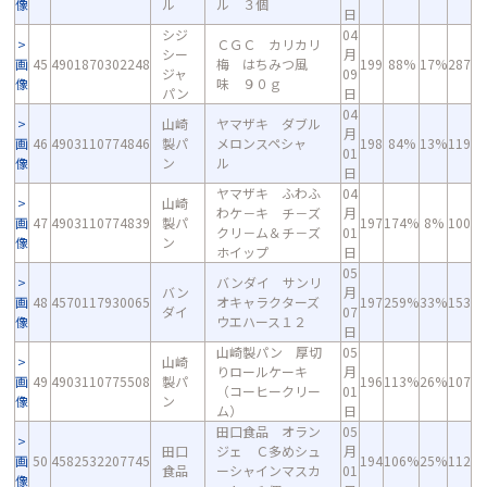
像
ル
ル ３個
日
シジ
04
ＣＧＣ カリカリ
シー
月
画
45
4901870302248
梅 はちみつ風
199
88%
17%
287
ジャ
09
像
味 ９０ｇ
パン
日
04
山崎
ヤマザキ ダブル
月
画
46
4903110774846
製パ
メロンスペシャ
198
84%
13%
119
01
像
ン
ル
日
ヤマザキ ふわふ
04
山崎
わケ－キ チ－ズ
月
画
47
4903110774839
製パ
197
174%
8%
100
クリ－ム＆チ－ズ
01
像
ン
ホイップ
日
05
バンダイ サンリ
バン
月
画
48
4570117930065
オキャラクターズ
197
259%
33%
153
ダイ
07
像
ウエハース１２
日
山崎製パン 厚切
05
山崎
りロールケーキ
月
画
49
4903110775508
製パ
196
113%
26%
107
（コーヒークリー
01
像
ン
ム）
日
田口食品 オラン
05
田口
ジェ Ｃ多めシュ
月
画
50
4582532207745
194
106%
25%
112
食品
ーシャインマスカ
01
像