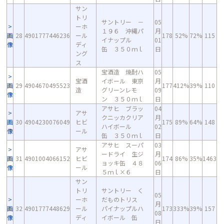
サン
トリ
サントリー －
05
ーホ
１９６ 沖縄パ
月
画
28
4901777446236
ール
178
52%
72%
115
イナップル
01
像
ディ
缶 ３５０ｍｌ
日
ング
ス
宝酒造 焼酎ハ
05
宝酒
イボール 東京
月
画
29
4904670495523
177
412%
39%
110
造
グリーンレモ
09
像
ン ３５０ｍｌ
日
アサヒ ブラッ
04
アサ
クニッカクリア
月
画
30
4904230076049
ヒビ
175
89%
64%
148
ハイボール
02
像
ール
缶 ３５０ｍｌ
日
アサヒ スーパ
03
アサ
ードライ 生ジ
月
画
31
4901004066152
ヒビ
174
86%
35%
1463
ョッキ缶 ４８
06
像
ール
５ｍｌ×６
日
サン
トリ
サントリー く
05
ーホ
だものトリス
月
画
32
4901777448629
ール
パイナップルハ
173
333%
39%
157
08
像
ディ
イボール 缶
日