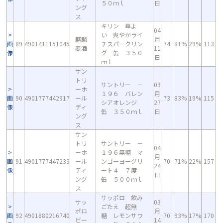
５０ｍｌ
日
ング
ス
キリン 華よ
04
い 爽やかライ
麒麟
月
画
89
4901411151045
チスパークリン
74
81%
29%
113
麦酒
11
像
グ 缶 ３５０
日
ｍｌ
サン
トリ
サントリー －
03
ーホ
１９６ バレン
月
画
90
4901777442917
ール
73
83%
19%
115
シアオレンジ
27
像
ディ
缶 ３５０ｍｌ
日
ング
ス
サン
トリ
サントリー －
04
ーホ
１９６無糖 マ
月
画
91
4901777447233
ール
ンゴーヨーグリ
70
71%
22%
157
24
像
ディ
ート４ ７度
日
ング
缶 ５００ｍｌ
ス
サッポロ 飲み
サッ
03
ごたえ 超無
ポロ
月
画
92
4901880216740
糖 レモンサワ
70
93%
17%
170
ビー
14