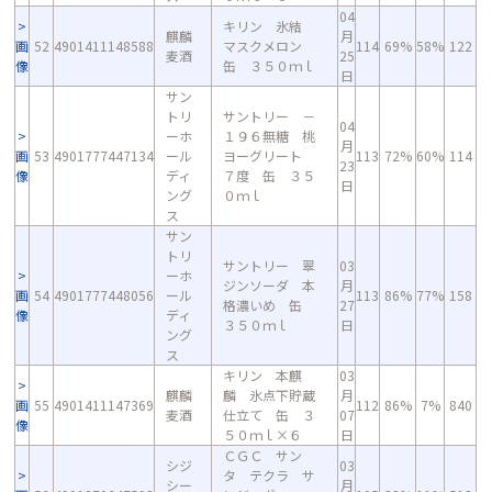
04
キリン 氷結
麒麟
月
画
52
4901411148588
マスクメロン
114
69%
58%
122
麦酒
25
像
缶 ３５０ｍｌ
日
サン
トリ
サントリー －
04
ーホ
１９６無糖 桃
月
画
53
4901777447134
ール
ヨーグリート
113
72%
60%
114
23
像
ディ
７度 缶 ３５
日
ング
０ｍｌ
ス
サン
トリ
サントリー 翠
03
ーホ
ジンソーダ 本
月
画
54
4901777448056
ール
113
86%
77%
158
格濃いめ 缶
27
像
ディ
３５０ｍｌ
日
ング
ス
キリン 本麒
03
麒麟
麟 氷点下貯蔵
月
画
55
4901411147369
112
86%
7%
840
麦酒
仕立て 缶 ３
07
像
５０ｍｌ×６
日
ＣＧＣ サン
シジ
03
タ テクラ サ
シー
月