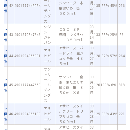
ーホ
ジンソーダ 本
月
画
42
4901777448094
ール
135
89%
45%
216
格濃いめ 缶
27
像
ディ
５００ｍｌ
日
ング
ス
シジ
03
ＣＧＣ ＳＰ
シー
月
画
43
4901870647646
無糖 ウメサワ
133
95%
25%
96
ジャ
14
像
ー ３５０ｍｌ
パン
日
アサヒ スーパ
03
アサ
ードライ 生ジ
月
画
44
4901004066091
ヒビ
128
82%
57%
264
ョッキ缶 ４８
07
像
ール
５ｍｌ
日
サン
トリ
サントリー 金
03
ーホ
麦 陽だまりの
月
画
45
4901777447653
ール
126
108%
6%
818
散歩道 缶 ３
06
像
ディ
５０ｍｌ×６
日
ング
ス
アサヒ スタイ
03
アサ
ルフリー トリ
月
画
46
4901004066190
ヒビ
125
98%
43%
221
プルゼロ 缶
28
像
ール
５００ｍｌ
日
アサヒ スタイ
03
アサ