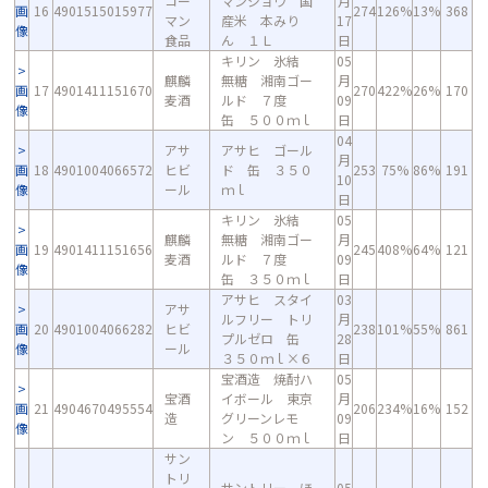
コー
マンジョウ 国
月
画
16
4901515015977
274
126%
13%
368
マン
産米 本みり
17
像
食品
ん １Ｌ
日
キリン 氷結
05
麒麟
無糖 湘南ゴー
月
画
17
4901411151670
270
422%
26%
170
麦酒
ルド ７度
09
像
缶 ５００ｍｌ
日
04
アサ
アサヒ ゴール
月
画
18
4901004066572
ヒビ
ド 缶 ３５０
253
75%
86%
191
10
像
ール
ｍｌ
日
キリン 氷結
05
麒麟
無糖 湘南ゴー
月
画
19
4901411151656
245
408%
64%
121
麦酒
ルド ７度
09
像
缶 ３５０ｍｌ
日
アサヒ スタイ
03
アサ
ルフリー トリ
月
画
20
4901004066282
ヒビ
238
101%
55%
861
プルゼロ 缶
28
像
ール
３５０ｍｌ×６
日
宝酒造 焼酎ハ
05
宝酒
イボール 東京
月
画
21
4904670495554
206
234%
16%
152
造
グリーンレモ
09
像
ン ５００ｍｌ
日
サン
トリ
サントリー ほ
05