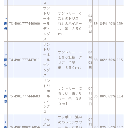
ス
サン
トリ
サントリー く
04
ーホ
だものトリス
月
画
73
4901777446960
ール
れもんハイボー
89
84%
40%
159
17
像
ディ
ル 缶 ３５０
日
ング
ｍｌ
ス
サン
トリ
サントリー －
04
ーホ
１９６無糖 ク
月
画
74
4901777447011
ール
88
86%
50%
115
リア ７度
03
像
ディ
缶 ３５０ｍｌ
日
ング
ス
サン
トリ
サントリー ほ
04
ーホ
ろよい 青いサ
月
画
75
4901777444683
ール
86
80%
69%
114
ワー 缶 ３５
10
像
ディ
０ｍｌ
日
ング
ス
サッポロ 濃い
サッ
04
めのレモンサワ
ポロ
月
画
76
4901880216856
ー もっと濃い
82
82%
54%
112