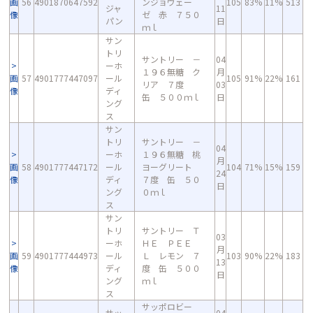
画
56
4901870647592
ンジョヴェー
105
83%
11%
513
ジャ
11
像
ゼ 赤 ７５０
パン
日
ｍｌ
サン
トリ
サントリー －
04
ーホ
１９６無糖 ク
月
画
57
4901777447097
ール
105
91%
22%
161
リア ７度
03
像
ディ
缶 ５００ｍｌ
日
ング
ス
サン
トリ
サントリー －
04
ーホ
１９６無糖 桃
月
画
58
4901777447172
ール
ヨーグリート
104
71%
15%
159
24
像
ディ
７度 缶 ５０
日
ング
０ｍｌ
ス
サン
トリ
サントリー Ｔ
03
ーホ
ＨＥ ＰＥＥ
月
画
59
4901777444973
ール
Ｌ レモン ７
103
90%
22%
183
13
像
ディ
度 缶 ５００
日
ング
ｍｌ
ス
サッポロビー
サッ
04