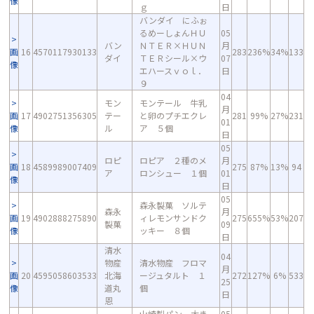
像
ｇ
日
バンダイ にふぉ
るめーしょんＨＵ
05
バン
ＮＴＥＲ×ＨＵＮ
月
画
16
4570117930133
283
236%
34%
133
ダイ
ＴＥＲシール×ウ
07
像
エハースｖｏｌ．
日
９
04
モン
モンテール 牛乳
月
画
17
4902751356305
テー
と卵のプチエクレ
281
99%
27%
231
01
像
ル
ア ５個
日
05
ロピ
ロピア ２種のメ
月
画
18
4589989007409
275
87%
13%
94
ア
ロンシュー １個
01
像
日
05
森永製菓 ソルテ
森永
月
画
19
4902888275890
ィレモンサンドク
275
655%
53%
207
製菓
09
像
ッキー ８個
日
清水
04
物産
清水物産 フロマ
月
画
20
4595058603533
北海
ージュタルト １
272
127%
6%
533
25
像
道丸
個
日
恩
山崎製パン 大き
05