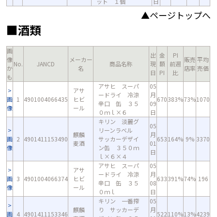
ット １個
日
▲ページトップへ
■酒類
画
出
金
PI
像
メーカー
販売
平均
No.
JANCD
商品名称
現
額
前週
か
名
店率
売価
日
PI
比
も
アサヒ スーパ
05
アサ
ードライ 冷涼
月
画
1
4901004066435
ヒビ
670
383%
73%
1070
辛口 缶 ３５
09
像
ール
０ｍｌ×６
日
キリン 淡麗グ
05
リーンラベル
麒麟
月
画
2
4901411153490
サッカーデザイ
653
164%
9%
3370
麦酒
01
像
ン缶 ３５０ｍ
日
ｌ×６×４
アサヒ スーパ
05
アサ
ードライ 冷涼
月
画
3
4901004066374
ヒビ
633
391%
74%
196
辛口 缶 ３５
08
像
ール
０ｍｌ
日
キリン 一番搾
05
麒麟
り サッカーデ
月
画
4
4901411153346
522
110%
13%
4239