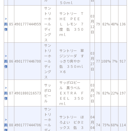
５０ｍｌ
サン
トリ
サントリー Ｔ
03
ーホ
ＨＥ ＰＥＥ
月
画
85
4901777444959
ール
Ｌ レモン ７
79
82%
48%
136
12
像
ディ
度 缶 ３５０
日
ング
ｍｌ
ス
サン
トリ
サントリー 翠
03
ーホ
ジンソーダ す
月
画
86
4901777446700
ール
っきり爽やか
77
108%
7%
917
27
像
ディ
缶 ３５０ｍｌ
日
ング
×６
ス
サッポロビー
サッ
03
ル 黒ラベル
ポロ
月
画
87
4901880216573
ＥＸＴＲＡ Ｆ
76
82%
22%
197
ビー
07
像
ＥＥＬ ３５０
ル
日
ｍｌ
サン
トリ
サントリー ほ
04
ーホ
ろよい ビタミ
月
画
88
4901777444706
ール
74
75%
68%
114
ックス 缶 ３
04
像
ディ