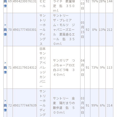
画
69
4904230076131
ヒビ
ライチ 数量限
92
76%
28%
144
03
像
ール
定 缶 ３５０
日
ｍｌ
サン
サントリー
トリ
ザ・プレミア
05
ーホ
ム・モルツ ジ
月
画
70
4901777450301
ール
ャパニーズエー
92
0%
13%
212
15
像
ディ
ル 夏風香るエ
日
ング
ール 缶 ３５
ス
０ｍｌ
日本
サン
ガリ
サンガリア つ
04
アベ
ぶちゅーアロエ
月
画
71
4902179024312
バレ
91
73%
9%
113
白ぶどう味 ３
10
像
ッジ
４０ｍｌ
日
カン
パニ
ー
サン
トリ
サントリー 金
03
ーホ
麦 陽だまりの
月
画
72
4901777447639
ール
91
99%
6%
214
散歩道 缶 ５
06
像
ディ
００ｍｌ
日
ング