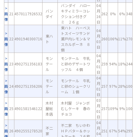
バンダイ ハロー
04
バン
キティミラーコレ
月
画
21
4570117926532
262
0%
6%
348
ダイ
クション付きグ
16
像
ミ ２６ｇ
日
東ハト ハーベス
04
トスイーツサンド
東ハ
月
画
22
4901940300716
瀬戸内レモン＆マ
260
106%
11%
270
ト
03
像
スカルポーネ ８
日
個
04
モン
モンテール 牛乳
月
画
23
4902751356183
テー
と卵のデザートワ
259
94%
18%
244
01
像
ル
ッフル ４個
日
04
モン
モンテール 牛乳
月
画
24
4902751356206
テー
と卵のシュークリ
257
97%
28%
100
01
像
ル
ーム １個
日
03
木村
木村屋 ジャンボ
月
画
25
4901581546122
屋総
むしケーキ 春の
257
109%
9%
100
01
像
本店
チョコ
日
04
不二家 ちいかわ
不二
月
画
26
4902555278520
ＨＰバター＆ホッ
251
67%
54%
295
家
04
像
トケーキ ２６枚