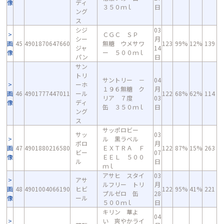
像
ディ
３５０ｍｌ
日
ング
ス
シジ
03
ＣＧＣ ＳＰ
シー
月
画
45
4901870647660
無糖 ウメサワ
123
99%
12%
139
ジャ
14
像
ー ５００ｍｌ
パン
日
サン
トリ
サントリー －
04
ーホ
１９６無糖 ク
月
画
46
4901777447011
ール
122
68%
62%
114
リア ７度
03
像
ディ
缶 ３５０ｍｌ
日
ング
ス
サッポロビー
サッ
03
ル 黒ラベル
ポロ
月
画
47
4901880216580
ＥＸＴＲＡ Ｆ
122
87%
15%
263
ビー
07
像
ＥＥＬ ５００
ル
日
ｍｌ
アサヒ スタイ
03
アサ
ルフリー トリ
月
画
48
4901004066190
ヒビ
122
95%
41%
221
プルゼロ 缶
28
像
ール
５００ｍｌ
日
キリン 華よ
04
い 爽やかライ