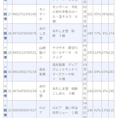
日
モンテール 牛乳
03
モン
と卵の手巻きロー
月
画
27
4902751356343
テー
251
95%
38%
301
ル・生チョコ ４
30
像
ル
個
日
04
あわ
あわしま堂 桜
月
画
28
4970470093078
しま
249
77%
6%
274
餅 ３個
01
像
堂
日
04
山崎
ヤマザキ 厚切り
月
画
29
4903110769521
製パ
ロ－ルケ－キ ホ
247
110%
27%
110
01
像
ン
イップ
日
森永製菓 ディア
04
森永
ガレットサンド＜
月
画
30
4902888275159
243
84%
63%
283
製菓
チーズケーキ味
04
像
＞ ６個
日
03
あわ
あわしま堂 柏餅
月
画
31
4970470092194
しま
243
105%
8%
245
こしあん ３個
01
像
堂
日
04
ロピ
ロピア 濃い宇治
月
画
32
4589989007027
240
92%
13%
110
ア
抹茶シュー １個
01
像
日