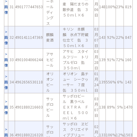
ーホ
麦 陽だまりの
月
画
31
4901777447653
ール
148
100%
23%
819
散歩道 缶 ３
06
像
ディ
５０ｍｌ×６
日
ング
ス
キリン 本麒
03
麒麟
麟 氷点下貯蔵
月
画
32
4901411147369
143
92%
22%
847
麦酒
仕立て 缶 ３
07
像
５０ｍｌ×６
日
アサヒ スタイ
03
アサ
ルフリー トリ
月
画
33
4901004066244
ヒビ
139
91%
72%
160
プルゼロ 缶
28
像
ール
３５０ｍｌ
日
オリ
オリオン 島チ
01
オン
ュー シークヮ
月
画
34
4962656530118
139
556%
6%
143
ビー
ーサー ７度
24
像
ル
缶 ３５０ｍｌ
日
サッポロビー
サッ
03
ル 黒ラベル
ポロ
月
画
35
4901880216603
ＥＸＴＲＡ Ｆ
138
89%
5%
1470
ビー
07
像
ＥＥＬ ５００
ル
日
ｍｌ×６
サッポロ ヱビ
サッ
02
ス クリエイテ
ポロ
月
画
36
4901880216320
ィブブリュー
133
106%
12%
1503