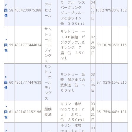
カ フルーツス
04
アサ
パークリング
月
画
58
4904230075288
ヒビ
100
278%
39%
152
グレープフルー
11
像
ール
ツと赤ワイン
日
缶 ３５０ｍｌ
サン
サントリー －
トリ
１９６無糖 ピ
02
ーホ
ンクグレフル＆
月
画
59
4901777444034
ール
99
101%
35%
115
オレンジ ７
20
像
ディ
度 缶 ３５０
日
ング
ｍｌ
ス
サン
トリ
サントリー 金
03
ーホ
麦 陽だまりの
月
画
60
4901777447639
ール
97
92%
15%
210
散歩道 缶 ５
06
像
ディ
００ｍｌ
日
ング
ス
キリン 氷結
03
麒麟
ｍｏｔｔａｉｎ
月
画
61
4901411152196
95
75%
44%
131
麦酒
ａｉ 浜なし
21
像
缶 ３５０ｍｌ
日
キリン 氷結
03
ｍｏｔｔａｉｎ