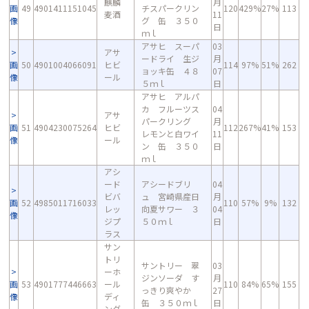
麒麟
月
画
49
4901411151045
チスパークリン
120
429%
27%
113
麦酒
11
像
グ 缶 ３５０
日
ｍｌ
アサヒ スーパ
03
アサ
ードライ 生ジ
月
画
50
4901004066091
ヒビ
114
97%
51%
262
ョッキ缶 ４８
07
像
ール
５ｍｌ
日
アサヒ アルパ
カ フルーツス
04
アサ
パークリング
月
画
51
4904230075264
ヒビ
112
267%
41%
153
レモンと白ワイ
11
像
ール
ン 缶 ３５０
日
ｍｌ
アシ
ード
アシードブリ
04
ビバ
ュ 宮崎県産日
月
画
52
4985011716033
110
57%
9%
132
レッ
向夏サワー ３
04
像
ジプ
５０ｍｌ
日
ラス
サン
トリ
サントリー 翠
03
ーホ
ジンソーダ す
月
画
53
4901777446663
ール
110
84%
65%
155
っきり爽やか
27
像
ディ
缶 ３５０ｍｌ
日
ング