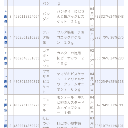
パン
ｇ
04
バンダイ にじさ
バン
月
画
3
4570117924064
んじ缶バッジビス
487
327%
24%
348
ダイ
09
像
ケット ２１ｇ
日
03
フル
フルタ製菓 チョ
月
画
4
4902501210239
タ製
コエッグポケモ
378
79%
36%
275
12
像
菓
ン ２０ｇ
日
カネ
02
カネタ お徳用
タ・
月
画
5
4902046551699
柿ピーナッツ ２
356
96%
14%
289
ツー
27
像
４０ｇ
ワン
日
ヤマ
ヤマザキビスケッ
04
ザキ
ト エアリアルサ
月
画
6
4903015560377
ビス
350
254%
28%
118
ワークリームオニ
10
像
ケッ
オン７ ６５ｇ
日
ト
モンテール 牛乳
04
モン
と卵のカスタード
月
画
7
4902751356220
テー
342
94%
33%
99
＆ホイップシュ
01
像
ル
ー １個
日
打出
03
の小
打出の小槌本舗
月
画
8
4589914360920
336
107%
11%
101