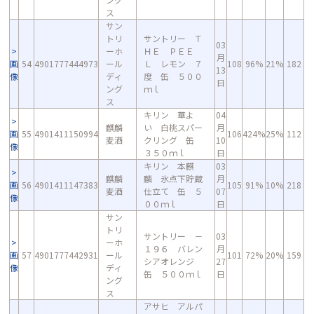
ス
サン
トリ
サントリー Ｔ
03
ーホ
ＨＥ ＰＥＥ
月
画
54
4901777444973
ール
Ｌ レモン ７
108
96%
21%
182
13
像
ディ
度 缶 ５００
日
ング
ｍｌ
ス
キリン 華よ
04
麒麟
い 白桃スパー
月
画
55
4901411150994
106
424%
25%
112
麦酒
クリング 缶
10
像
３５０ｍｌ
日
キリン 本麒
03
麒麟
麟 氷点下貯蔵
月
画
56
4901411147383
105
91%
10%
218
麦酒
仕立て 缶 ５
07
像
００ｍｌ
日
サン
トリ
サントリー －
03
ーホ
１９６ バレン
月
画
57
4901777442931
ール
101
72%
20%
159
シアオレンジ
27
像
ディ
缶 ５００ｍｌ
日
ング
ス
アサヒ アルパ