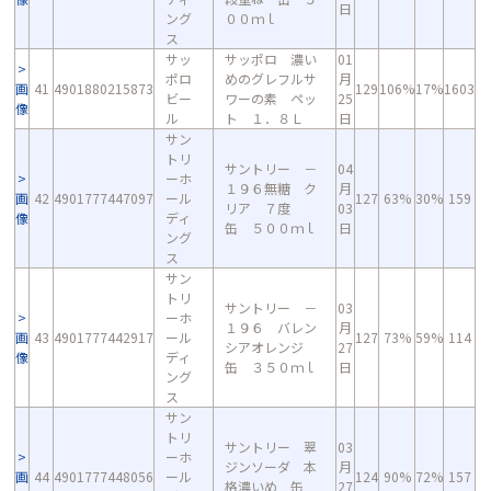
日
ング
００ｍｌ
ス
サッ
サッポロ 濃い
01
ポロ
めのグレフルサ
月
画
41
4901880215873
129
106%
17%
1603
ビー
ワーの素 ペッ
25
像
ル
ト １．８Ｌ
日
サン
トリ
サントリー －
04
ーホ
１９６無糖 ク
月
画
42
4901777447097
ール
127
63%
30%
159
リア ７度
03
像
ディ
缶 ５００ｍｌ
日
ング
ス
サン
トリ
サントリー －
03
ーホ
１９６ バレン
月
画
43
4901777442917
ール
127
73%
59%
114
シアオレンジ
27
像
ディ
缶 ３５０ｍｌ
日
ング
ス
サン
トリ
サントリー 翠
03
ーホ
ジンソーダ 本
月
画
44
4901777448056
ール
124
90%
72%
157
格濃いめ 缶
27