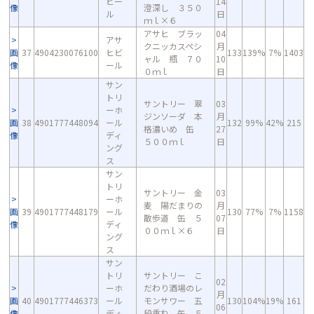
ビー
14
像
澄深し ３５０
ル
日
ｍｌ×６
アサヒ ブラッ
04
アサ
クニッカスペシ
月
画
37
4904230076100
ヒビ
133
139%
7%
1403
ャル 瓶 ７０
10
像
ール
０ｍｌ
日
サン
トリ
サントリー 翠
03
ーホ
ジンソーダ 本
月
画
38
4901777448094
ール
132
99%
42%
215
格濃いめ 缶
27
像
ディ
５００ｍｌ
日
ング
ス
サン
トリ
サントリー 金
03
ーホ
麦 陽だまりの
月
画
39
4901777448179
ール
130
77%
7%
1158
散歩道 缶 ５
07
像
ディ
００ｍｌ×６
日
ング
ス
サン
トリ
サントリー こ
02
ーホ
だわり酒場のレ
月
画
40
4901777446373
ール
モンサワー 五
130
104%
19%
161
06
像
ディ
段重ね 缶 ５