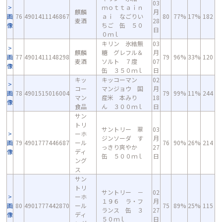
03
ｍｏｔｔａｉｎ
麒麟
月
画
76
4901411146867
ａｉ なごりい
80
77%
17%
182
麦酒
28
像
ちご 缶 ５０
日
０ｍｌ
キリン 氷結無
03
麒麟
糖 グレフル＆
月
画
77
4901411148298
79
96%
33%
120
麦酒
ソルト ７度
07
像
缶 ３５０ｍｌ
日
キッ
キッコーマン
02
コー
マンジョウ 国
月
画
78
4901515016004
79
99%
11%
244
マン
産米 本みり
18
像
食品
ん ３００ｍｌ
日
サン
トリ
サントリー 翠
03
ーホ
ジンソーダ す
月
画
79
4901777446687
ール
76
90%
26%
214
っきり爽やか
27
像
ディ
缶 ５００ｍｌ
日
ング
ス
サン
トリ
サントリー －
02
ーホ
１９６ ラ・フ
月
画
80
4901777442870
ール
75
89%
25%
115
ランス 缶 ３
27
像
ディ
５０ｍｌ
日