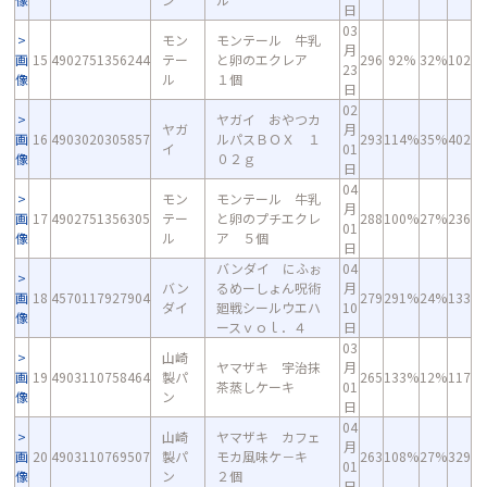
日
03
モン
モンテール 牛乳
月
画
15
4902751356244
テー
と卵のエクレア
296
92%
32%
102
23
像
ル
１個
日
02
ヤガイ おやつカ
ヤガ
月
画
16
4903020305857
ルパスＢＯＸ １
293
114%
35%
402
イ
01
像
０２ｇ
日
04
モン
モンテール 牛乳
月
画
17
4902751356305
テー
と卵のプチエクレ
288
100%
27%
236
01
像
ル
ア ５個
日
バンダイ にふぉ
04
バン
るめーしょん呪術
月
画
18
4570117927904
279
291%
24%
133
ダイ
廻戦シールウエハ
10
像
ースｖｏｌ．４
日
03
山崎
ヤマザキ 宇治抹
月
画
19
4903110758464
製パ
265
133%
12%
117
茶蒸しケーキ
01
像
ン
日
04
山崎
ヤマザキ カフェ
月
画
20
4903110769507
製パ
モカ風味ケ－キ
263
108%
27%
329
01
像
ン
２個
日