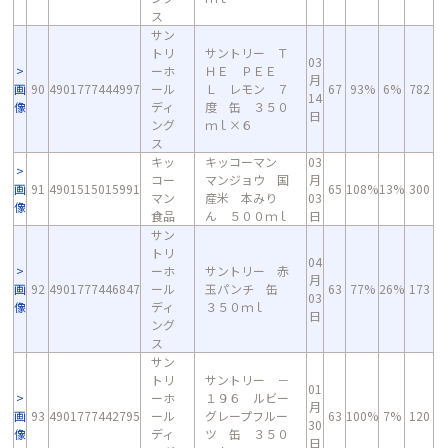
ス
サン
トリ
サントリー Ｔ
03
ーホ
ＨＥ ＰＥＥ
月
画
90
4901777444997
ール
Ｌ レモン ７
67
93%
6%
782
14
像
ディ
度 缶 ３５０
日
ング
ｍｌ×６
ス
キッ
キッコーマン
03
コー
マンジョウ 国
月
画
91
4901515015991
65
108%
13%
300
マン
産米 本みり
03
像
食品
ん ５００ｍｌ
日
サン
トリ
04
ーホ
サントリー 赤
月
画
92
4901777446847
ール
玉パンチ 缶
63
77%
26%
173
03
像
ディ
３５０ｍｌ
日
ング
ス
サン
トリ
サントリー －
01
ーホ
１９６ ルビー
月
画
93
4901777442795
ール
グレープフルー
63
100%
7%
120
30
像
ディ
ツ 缶 ３５０
日