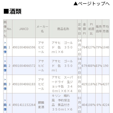
▲ページトップへ
■酒類
画
出
金
PI
像
メーカー
販売
平均
No.
JANCD
商品名称
現
額
前週
か
名
店率
売価
日
PI
比
も
04
アサ
アサヒ ゴール
月
画
1
4901004066596
ヒビ
ド 缶 ３５０
764
527%
79%
1040
10
像
ール
ｍｌ×６
日
04
アサ
アサヒ ゴール
月
画
2
4901004066572
ヒビ
ド 缶 ３５０
679
488%
83%
190
10
像
ール
ｍｌ
日
アサヒ スーパ
03
アサ
ードライ 生ジ
月
画
3
4901004066183
ヒビ
419
116%
17%
4237
ョッキ缶 ３４
06
像
ール
０ｍｌ×６×４
日
キリン 晴れ
03
風 予約受注
麒麟
月
画
4
4901411152264
品 景品付き
404
108%
6%
4224
麦酒
29
像
３５０ｍｌ×６
日