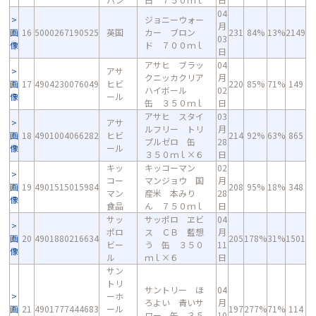
04
ジョニーウォー
月
画
16
5000267190525
英国
カー ブロン
231
84%
13%
2149
03
像
ド ７００ｍｌ
日
アサヒ ブラッ
04
アサ
クニッカクリア
月
画
17
4904230076049
ヒビ
220
85%
71%
149
ハイボール
02
像
ール
缶 ３５０ｍｌ
日
アサヒ スタイ
03
アサ
ルフリー トリ
月
画
18
4901004066282
ヒビ
214
92%
63%
865
プルゼロ 缶
28
像
ール
３５０ｍｌ×６
日
キッ
キッコーマン
02
コー
マンジョウ 国
月
画
19
4901515015984
208
95%
18%
348
マン
産米 本みり
28
像
食品
ん ７５０ｍｌ
日
サッ
サッポロ ヱビ
04
ポロ
ス ＣＢ 藍想
月
画
20
4901880216634
205
178%
31%
1501
ビー
う 缶 ３５０
11
像
ル
ｍｌ×６
日
サン
トリ
サントリー ほ
04
ーホ
ろよい 青いサ
月
画
21
4901777444683
ール
197
277%
71%
114
ワー 缶 ３５
10