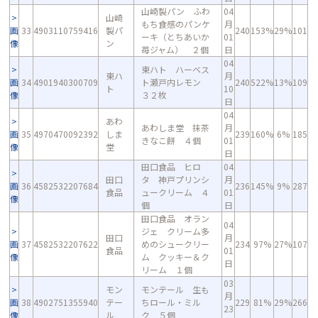
山崎製パン ふわ
04
山崎
もち食感のパンケ
月
画
33
4903110759416
製パ
240
153%
29%
101
ーキ（とちあいか
01
像
ン
苺ジャム） ２個
日
04
東ハト ハーベス
東ハ
月
画
34
4901940300709
ト瀬戸内レモン
240
522%
13%
109
ト
10
像
３２枚
日
04
あわ
あわしま堂 抹茶
月
画
35
4970470092392
しま
239
160%
6%
185
きなこ餅 ４個
01
像
堂
日
田口食品 ヒロ
04
田口
タ 神戸プリンシ
月
画
36
4582532207684
236
145%
9%
287
食品
ュークリーム ４
01
像
個
日
田口食品 オラン
04
ジェ クリーム多
田口
月
画
37
4582532207622
めのシュークリー
234
97%
27%
107
食品
01
像
ム クッキー＆ク
日
リーム １個
03
モン
モンテール 生も
月
画
38
4902751355940
テー
ちロール・ミル
229
81%
29%
266
23
像
ル
ク ５個