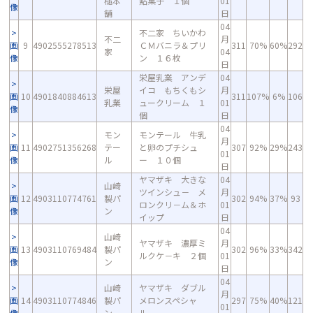
槌本
鮎菓子 １個
01
像
舗
日
04
不二家 ちいかわ
不二
月
画
9
4902555278513
ＣＭバニラ＆プリ
311
70%
60%
292
家
04
像
ン １６枚
日
栄屋乳業 アンデ
04
栄屋
イコ もちくもシ
月
画
10
4901840884613
311
107%
6%
106
乳業
ュークリーム １
01
像
個
日
04
モン
モンテール 牛乳
月
画
11
4902751356268
テー
と卵のプチシュ
307
92%
29%
243
01
像
ル
ー １０個
日
ヤマザキ 大きな
04
山崎
ツインシュ－ メ
月
画
12
4903110774761
製パ
302
94%
37%
93
ロンクリ－ム＆ホ
01
像
ン
イップ
日
04
山崎
ヤマザキ 濃厚ミ
月
画
13
4903110769484
製パ
302
96%
33%
342
ルクケ－キ ２個
01
像
ン
日
04
山崎
ヤマザキ ダブル
月
画
14
4903110774846
製パ
メロンスペシャ
297
75%
40%
121
01
像
ン
ル