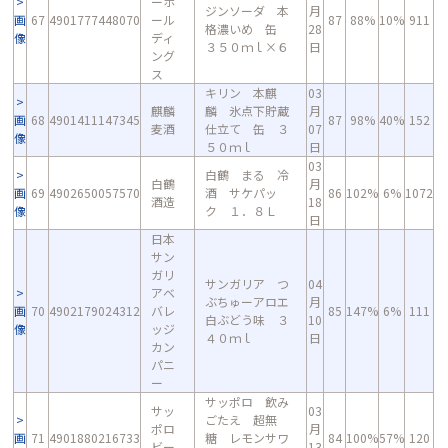
ーホ
ジンソーダ 本
月
画
67
4901777448070
ール
87
88%
10%
911
格濃いめ 缶
28
像
ディ
３５０ｍｌ×６
日
ング
ス
キリン 本麒
03
麒麟
麟 氷点下貯蔵
月
画
68
4901411147345
87
98%
40%
152
麦酒
仕立て 缶 ３
07
像
５０ｍｌ
日
03
白鶴 まる 冷
白鶴
月
画
69
4902650057570
酒 サケパッ
86
102%
6%
1072
酒造
18
像
ク １．８Ｌ
日
日本
サン
ガリ
サンガリア つ
04
アベ
ぶちゅーアロエ
月
画
70
4902179024312
バレ
85
147%
6%
111
白ぶどう味 ３
10
像
ッジ
４０ｍｌ
日
カン
パニ
ー
サッポロ 飲み
サッ
03
ごたえ 超無
ポロ
月
画
71
4901880216733
糖 レモンサワ
84
100%
57%
120
ビー
13