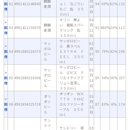
麒麟
月
画
62
4901411146843
ａｉ なごりい
94
69%
61%
132
麦酒
28
像
ちご 缶 ３５
日
０ｍｌ
キリン 華よ
04
麒麟
い 葡萄スパー
月
画
63
4901411150970
92
460%
23%
112
麦酒
クリング 缶
11
像
３５０ｍｌ
日
サッポロビー
サッ
03
ル 黒ラベル
ポロ
月
画
64
4901880216573
ＥＸＴＲＡ Ｆ
90
79%
41%
196
ビー
07
像
ＥＥＬ ３５０
ル
日
ｍｌ
サッポロビー
サッ
02
ル ヱビス ク
ポロ
月
画
65
4901880216306
リエイティブブ
89
94%
36%
257
ビー
13
像
リュー澄深し
ル
日
３５０ｍｌ
オリオン ＷＡ
オリ
03
ＴＴＡ トロピ
オン
月
画
66
4962656525718
カルファジーネ
87
83%
6%
174
ビー
22
像
ーブル ３５０
ル
日
ｍｌ
サン
トリ
サントリー 翠
03