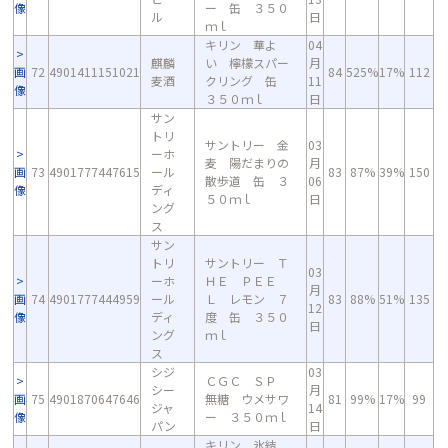
像
ー 缶 ３５０
ル
日
ｍｌ
キリン 華よ
04
麒麟
い 檸檬スパー
月
画
72
4901411151021
84
525%
17%
112
麦酒
クリング 缶
11
像
３５０ｍｌ
日
サン
トリ
サントリー 金
03
ーホ
麦 陽だまりの
月
画
73
4901777447615
ール
83
87%
39%
150
散歩道 缶 ３
06
像
ディ
５０ｍｌ
日
ング
ス
サン
トリ
サントリー Ｔ
03
ーホ
ＨＥ ＰＥＥ
月
画
74
4901777444959
ール
Ｌ レモン ７
83
88%
51%
135
12
像
ディ
度 缶 ３５０
日
ング
ｍｌ
ス
シジ
03
ＣＧＣ ＳＰ
シー
月
画
75
4901870647646
無糖 ウメサワ
81
99%
17%
99
ジャ
14
像
ー ３５０ｍｌ
パン
日
キリン 氷結