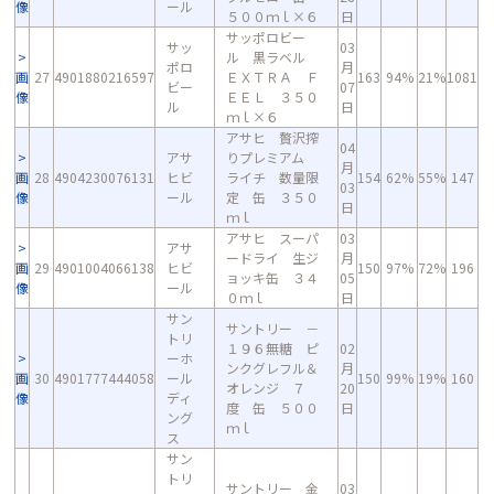
像
ール
５００ｍｌ×６
日
サッポロビー
サッ
03
ル 黒ラベル
ポロ
月
画
27
4901880216597
ＥＸＴＲＡ Ｆ
163
94%
21%
1081
ビー
07
像
ＥＥＬ ３５０
ル
日
ｍｌ×６
アサヒ 贅沢搾
04
アサ
りプレミアム
月
画
28
4904230076131
ヒビ
ライチ 数量限
154
62%
55%
147
03
像
ール
定 缶 ３５０
日
ｍｌ
アサヒ スーパ
03
アサ
ードライ 生ジ
月
画
29
4901004066138
ヒビ
150
97%
72%
196
ョッキ缶 ３４
05
像
ール
０ｍｌ
日
サン
サントリー －
トリ
１９６無糖 ピ
02
ーホ
ンクグレフル＆
月
画
30
4901777444058
ール
150
99%
19%
160
オレンジ ７
20
像
ディ
度 缶 ５００
日
ング
ｍｌ
ス
サン
トリ
サントリー 金
03