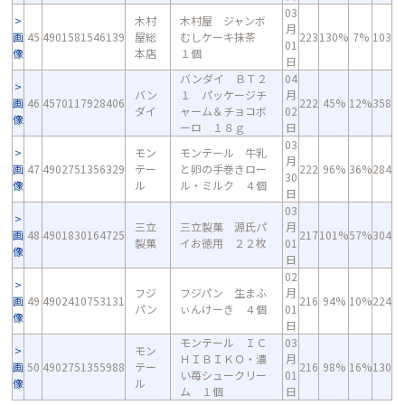
03
木村
木村屋 ジャンボ
月
画
45
4901581546139
屋総
むしケーキ抹茶
223
130%
7%
103
01
像
本店
１個
日
バンダイ ＢＴ２
04
バン
１ パッケージチ
月
画
46
4570117928406
222
45%
12%
358
ダイ
ャーム＆チョコボ
02
像
ーロ １８ｇ
日
03
モン
モンテール 牛乳
月
画
47
4902751356329
テー
と卵の手巻きロー
222
96%
36%
284
30
像
ル
ル・ミルク ４個
日
03
三立
三立製菓 源氏パ
月
画
48
4901830164725
217
101%
57%
304
製菓
イお徳用 ２２枚
01
像
日
02
フジ
フジパン 生まふ
月
画
49
4902410753131
216
94%
10%
224
パン
ぃんけーき ４個
01
像
日
モンテール ＩＣ
03
モン
ＨＩＢＩＫＯ・濃
月
画
50
4902751355988
テー
216
98%
16%
130
い苺シュークリー
01
像
ル
ム １個
日