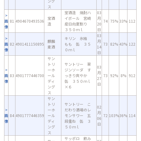
ング
ス
宝酒造 焼酎ハ
03
宝酒
イボール 宮崎
月
画
81
4904670493536
74
75%
33%
112
造
産日向夏割り
20
像
３５０ｍｌ
日
03
キリン 氷結
麒麟
月
画
82
4901411150895
もも 缶 ３５
73
82%
43%
122
麦酒
14
像
０ｍｌ
日
サン
トリ
サントリー 翠
03
ーホ
ジンソーダ す
月
画
83
4901777446700
ール
っきり爽やか
73
92%
8%
912
27
像
ディ
缶 ３５０ｍｌ
日
ング
×６
ス
サン
トリ
サントリー こ
02
ーホ
だわり酒場のレ
月
画
84
4901777446359
ール
モンサワー 五
72
103%
36%
114
06
像
ディ
段重ね 缶 ３
日
ング
５０ｍｌ
ス
サッポロ 飲み