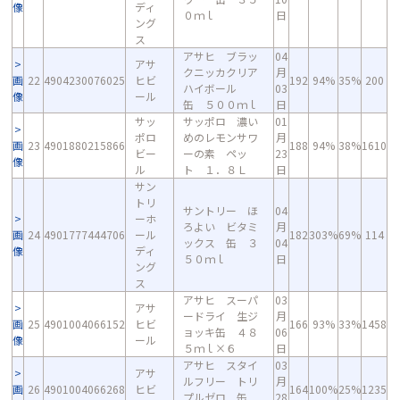
像
ディ
０ｍｌ
日
ング
ス
アサヒ ブラッ
04
アサ
クニッカクリア
月
画
22
4904230076025
ヒビ
192
94%
35%
200
ハイボール
03
像
ール
缶 ５００ｍｌ
日
サッ
サッポロ 濃い
01
ポロ
めのレモンサワ
月
画
23
4901880215866
188
94%
38%
1610
ビー
ーの素 ペッ
23
像
ル
ト １．８Ｌ
日
サン
トリ
サントリー ほ
04
ーホ
ろよい ビタミ
月
画
24
4901777444706
ール
182
303%
69%
114
ックス 缶 ３
04
像
ディ
５０ｍｌ
日
ング
ス
アサヒ スーパ
03
アサ
ードライ 生ジ
月
画
25
4901004066152
ヒビ
166
93%
33%
1458
ョッキ缶 ４８
06
像
ール
５ｍｌ×６
日
アサヒ スタイ
03
アサ
ルフリー トリ
月
画
26
4901004066268
ヒビ
164
100%
25%
1235
プルゼロ 缶
28