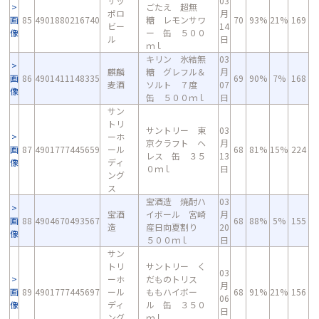
サッ
03
ごたえ 超無
ポロ
月
画
85
4901880216740
糖 レモンサワ
70
93%
21%
169
ビー
14
像
ー 缶 ５００
ル
日
ｍｌ
キリン 氷結無
03
麒麟
糖 グレフル＆
月
画
86
4901411148335
69
90%
7%
168
麦酒
ソルト ７度
07
像
缶 ５００ｍｌ
日
サン
トリ
サントリー 東
03
ーホ
京クラフト ヘ
月
画
87
4901777445659
ール
68
81%
15%
224
レス 缶 ３５
13
像
ディ
０ｍｌ
日
ング
ス
宝酒造 焼酎ハ
03
宝酒
イボール 宮崎
月
画
88
4904670493567
68
88%
5%
155
造
産日向夏割り
20
像
５００ｍｌ
日
サン
トリ
サントリー く
03
ーホ
だものトリス
月
画
89
4901777445697
ール
ももハイボー
68
91%
21%
156
06
像
ディ
ル 缶 ３５０
日
ング
ｍｌ