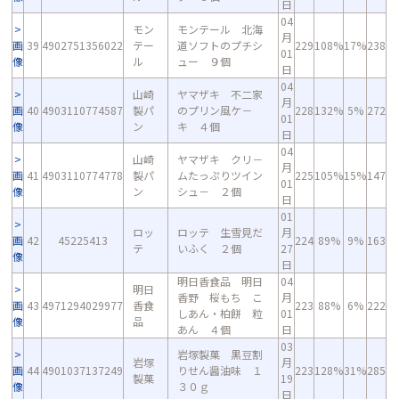
日
04
モン
モンテール 北海
月
画
39
4902751356022
テー
道ソフトのプチシ
229
108%
17%
238
01
像
ル
ュー ９個
日
04
山崎
ヤマザキ 不二家
月
画
40
4903110774587
製パ
のプリン風ケ－
228
132%
5%
272
01
像
ン
キ ４個
日
04
山崎
ヤマザキ クリ－
月
画
41
4903110774778
製パ
ムたっぷりツイン
225
105%
15%
147
01
像
ン
シュ－ ２個
日
01
ロッ
ロッテ 生雪見だ
月
画
42
45225413
224
89%
9%
163
テ
いふく ２個
27
像
日
明日香食品 明日
04
明日
香野 桜もち こ
月
画
43
4971294029977
香食
223
88%
6%
222
しあん・柏餅 粒
01
像
品
あん ４個
日
03
岩塚製菓 黒豆割
岩塚
月
画
44
4901037137249
りせん醤油味 １
223
128%
31%
285
製菓
19
像
３０ｇ
日