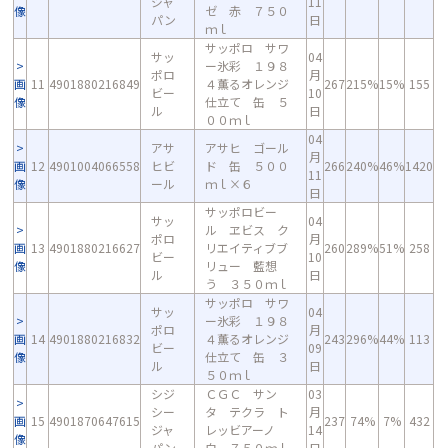
ジャ
11
像
ゼ 赤 ７５０
パン
日
ｍｌ
サッポロ サワ
サッ
04
ー氷彩 １９８
ポロ
月
画
11
4901880216849
４薫るオレンジ
267
215%
15%
155
ビー
10
像
仕立て 缶 ５
ル
日
００ｍｌ
04
アサ
アサヒ ゴール
月
画
12
4901004066558
ヒビ
ド 缶 ５００
266
240%
46%
1420
11
像
ール
ｍｌ×６
日
サッポロビー
サッ
04
ル ヱビス ク
ポロ
月
画
13
4901880216627
リエイティブブ
260
289%
51%
258
ビー
10
像
リュー 藍想
ル
日
う ３５０ｍｌ
サッポロ サワ
サッ
04
ー氷彩 １９８
ポロ
月
画
14
4901880216832
４薫るオレンジ
243
296%
44%
113
ビー
09
像
仕立て 缶 ３
ル
日
５０ｍｌ
シジ
ＣＧＣ サン
03
シー
タ テクラ ト
月
画
15
4901870647615
237
74%
7%
432
ジャ
レッビアーノ
14
像
パン
白 ７５０ｍｌ
日