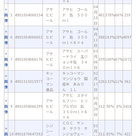
×４
04
アサ
アサヒ ゴール
月
画
5
4901004066534
ヒビ
ド 缶 ５００
401
378%
66%
259
10
像
ール
ｍｌ
日
04
アサ
アサヒ ゴール
月
画
6
4901004066602
ヒビ
ド 缶 ３５０
388
163%
18%
4097
11
像
ール
ｍｌ×６×４
日
アサヒ スーパ
03
アサ
ードライ 生ジ
月
画
7
4901004066176
ヒビ
359
100%
67%
1072
ョッキ缶 ３４
06
像
ール
０ｍｌ×６
日
キッ
キッコーマン
02
コー
マンジョウ 国
月
画
8
4901515015977
326
132%
11%
362
マン
産米 本みり
17
像
食品
ん １Ｌ
日
アサヒ スタイ
03
アサ
ルフリー トリ
月
画
9
4901004066299
ヒビ
プルゼロ 缶
312
90%
8%
3418
29
像
ール
３５０ｍｌ×６
日
×４
ＣＧＣ サン
シジ
03
タ テクラ サ
シー
月
画
10
4901870647592
ンジョヴェー
311
85%
7%
422