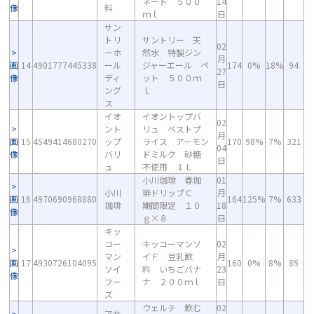
ネード ５００
14
像
料
ｍｌ
日
サン
トリ
サントリー 天
02
ーホ
然水 特製ジン
月
画
14
4901777445338
ール
ジャーエール ペ
174
0%
18%
94
27
像
ディ
ット ５００ｍ
日
ング
ｌ
ス
イオ
イオントップバ
02
ント
リュ ベストプ
月
画
15
4549414680270
ップ
ライス アーモン
170
98%
7%
321
04
像
バリ
ドミルク 砂糖
日
ュ
不使用 １Ｌ
小川珈琲 春珈
01
小川
琲ドリップＣ
月
画
16
4970690968880
164
125%
7%
633
珈琲
期間限定 １０
18
像
ｇ×８
日
キッ
コー
キッコーマンソ
02
マン
イＦ 豆乳飲
月
画
17
4930726104095
160
0%
8%
85
ソイ
料 いちごバナ
23
像
フー
ナ ２００ｍｌ
日
ズ
ウェルチ 飲む
02
アサ