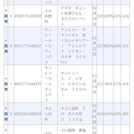
ッジ
ＰＯＭ ギュッ
02
えひ
と丸搾りもも
月
画
5
4908729109898
め飲
229
180%
12%
224
８００ｍｌペッ
19
像
料
ト
日
サン
サントリー ク
トリ
ラフトボス 甘
02
ーホ
くないイタリアー
月
画
6
4901777443037
ール
ノ アレンジラ
227
463%
43%
116
21
像
ディ
テ シナモン・
日
ング
カカオ ５００
ス
ｍｌ
サン
トリ
サントリー
02
ーホ
Ｃ．Ｃ．レモ
月
画
7
4901777444379
ール
ン ビタミンみ
212
56%
57%
106
14
像
ディ
かん ５００ｍ
日
ング
ｌ
ス
02
ネス
ネスレ日本 ミ
月
画
8
4902201445825
レ日
ロ 大人の甘
204
100%
23%
403
01
像
本
さ １３５ｇ
日
01
小川珈琲 春珈
小川
月