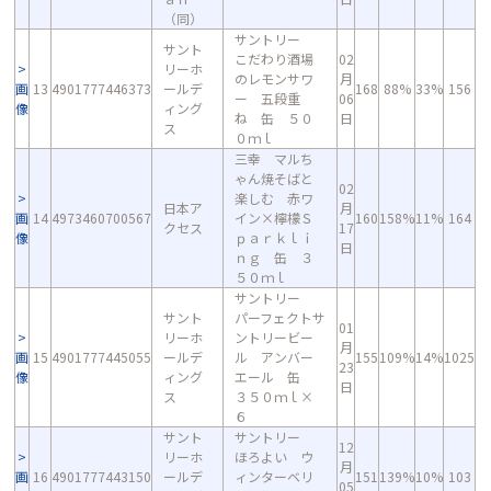
（同）
サントリー
サント
こだわり酒場
02
リーホ
のレモンサワ
月
画
13
4901777446373
ールデ
168
88%
33%
156
ー 五段重
06
像
ィング
ね 缶 ５０
日
ス
０ｍｌ
三幸 マルち
ゃん焼そばと
02
楽しむ 赤ワ
日本ア
月
画
14
4973460700567
イン×檸檬Ｓ
160
158%
11%
164
クセス
17
像
ｐａｒｋｌｉ
日
ｎｇ 缶 ３
５０ｍｌ
サントリー
サント
パーフェクトサ
01
リーホ
ントリービー
月
画
15
4901777445055
ールデ
ル アンバー
155
109%
14%
1025
23
像
ィング
エール 缶
日
ス
３５０ｍｌ×
６
サント
サントリー
12
リーホ
ほろよい ウ
月
画
16
4901777443150
ールデ
ィンターベリ
151
139%
10%
103
05