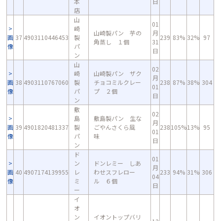
本
日
店
山
01
崎
山崎製パン 芋の
月
画
37
4903110446453
製
239
83%
32%
97
角蒸し １個
31
像
パ
日
ン
山
02
崎
山崎製パン ザク
月
画
38
4903110767060
製
チョコミルクレー
238
87%
38%
304
01
像
パ
プ ２個
日
ン
敷
02
島
敷島製パン 生な
月
画
39
4901820481337
製
ごやんさくら風
238
105%
13%
95
01
像
パ
味
日
ン
ド
01
ン
ドンレミー しあ
月
画
40
4907174139955
レ
わせスフレロー
233
94%
31%
306
04
像
ミ
ル ６個
日
ー
イ
オ
ン
イオントップバリ