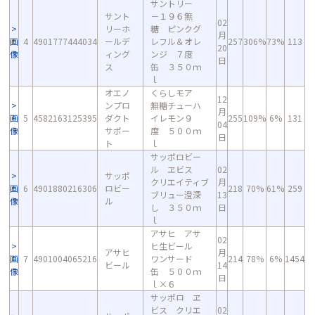
サントリー
サント
－１９６無
02
リーホ
糖 ピンクグ
月
画
4
4901777444034
ールデ
レフル＆オレ
257
306%
73%
113
20
像
ィング
ンジ ７度
日
ス
缶 ３５０ｍ
ｌ
オエノ
くらしモア
12
ンプロ
無糖チューハ
月
画
5
4582163125395
ダクト
イレモン９
255
109%
6%
131
04
像
サポー
度 ５００ｍ
日
ト
ｌ
サッポロビー
ル ヱビス
02
サッポ
クリエイティブ
月
画
6
4901880216306
ロビー
218
70%
61%
259
ブリュー澄深
13
像
ル
し ３５０ｍ
日
ｌ
アサヒ アサ
02
ヒ生ビール
アサヒ
月
画
7
4901004065216
ワンサード
214
78%
6%
1454
ビール
14
像
缶 ５００ｍ
日
ｌ×６
サッポロ ヱ
ビス クリエ
02