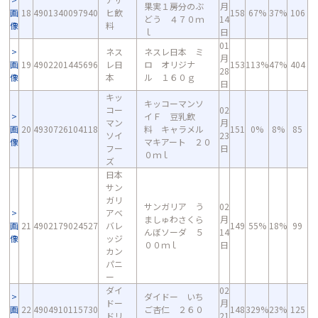
果実１房分のぶ
月
画
18
4901340097940
ヒ飲
158
67%
37%
106
どう ４７０ｍ
14
像
料
ｌ
日
01
ネス
ネスレ日本 ミ
月
画
19
4902201445696
レ日
ロ オリジナ
153
113%
47%
404
28
像
本
ル １６０ｇ
日
キッ
キッコーマンソ
コー
02
イＦ 豆乳飲
マン
月
画
20
4930726104118
料 キャラメル
151
0%
8%
85
ソイ
23
像
マキアート ２０
フー
日
０ｍｌ
ズ
日本
サン
ガリ
サンガリア う
02
アベ
ましゅわさくら
月
画
21
4902179024527
バレ
149
55%
18%
99
んぼソーダ ５
14
像
ッジ
００ｍｌ
日
カン
パニ
ー
ダイ
02
ダイドー いち
ドー
月
画
22
4904910115730
ご杏仁 ２６０
148
329%
23%
125
ドリ
21