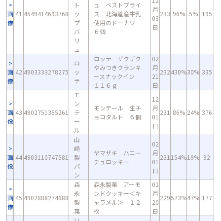
12
ト
ュ ベストプライ
月
画
41
4549414693768
ッ
ス 北海道産牛乳
233
96%
5%
195
03
像
プ
使用のドーナツ
日
バ
６個
リ
ュ
ロッテ ザクザク
02
ロ
やみつきクランキ
月
画
42
4903333278275
ッ
232
430%
30%
335
ースナックイン
21
像
テ
１１６ｇ
日
モ
12
ン
モンテール 生チ
月
画
43
4902751355261
テ
231
86%
24%
376
ョコタルト ６個
01
像
ー
日
ル
山
02
崎
ヤマザキ ハニー
月
画
44
4903110747581
製
231
154%
19%
92
チュロッキー
01
像
パ
日
ン
森
森永製菓 アーモ
02
永
ンドクッキー＜キ
月
画
45
4902888274688
229
573%
47%
177
製
ャラメル＞ １２
20
像
菓
枚
日
ソ