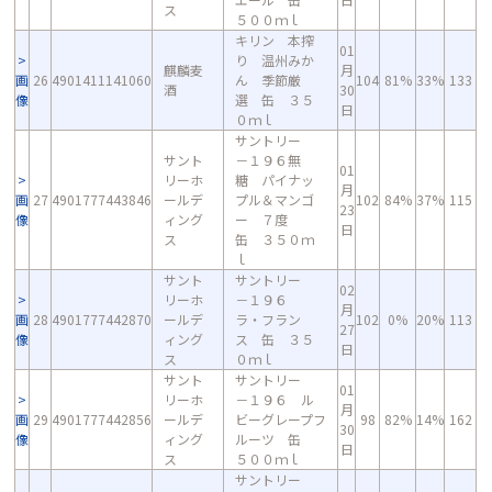
ス
５００ｍｌ
キリン 本搾
01
り 温州みか
麒麟麦
月
画
26
4901411141060
ん 季節厳
104
81%
33%
133
酒
30
像
選 缶 ３５
日
０ｍｌ
サントリー
サント
－１９６無
01
リーホ
糖 パイナッ
月
画
27
4901777443846
ールデ
プル＆マンゴ
102
84%
37%
115
23
像
ィング
ー ７度
日
ス
缶 ３５０ｍ
ｌ
サント
サントリー
02
リーホ
－１９６
月
画
28
4901777442870
ールデ
ラ・フラン
102
0%
20%
113
27
像
ィング
ス 缶 ３５
日
ス
０ｍｌ
サント
サントリー
01
リーホ
－１９６ ル
月
画
29
4901777442856
ールデ
ビーグレープフ
98
82%
14%
162
30
像
ィング
ルーツ 缶
日
ス
５００ｍｌ
サントリー