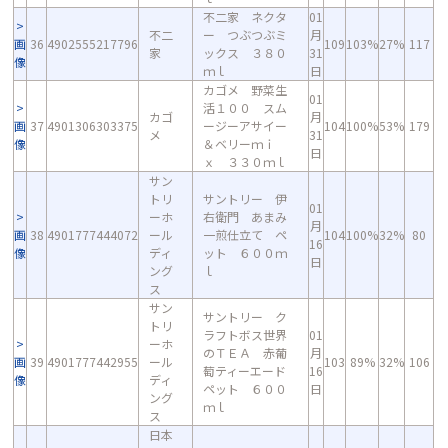
不二家 ネクタ
01
不二
ー つぶつぶミ
月
画
36
4902555217796
109
103%
27%
117
家
ックス ３８０
31
像
ｍｌ
日
カゴメ 野菜生
01
活１００ スム
カゴ
月
画
37
4901306303375
ージーアサイー
104
100%
53%
179
メ
31
像
＆ベリーｍｉ
日
ｘ ３３０ｍｌ
サン
トリ
サントリー 伊
01
ーホ
右衛門 あまみ
月
画
38
4901777444072
ール
一煎仕立て ペ
104
100%
32%
80
16
像
ディ
ット ６００ｍ
日
ング
ｌ
ス
サン
サントリー ク
トリ
ラフトボス世界
01
ーホ
のＴＥＡ 赤葡
月
画
39
4901777442955
ール
103
89%
32%
106
萄ティーエード
16
像
ディ
ペット ６００
日
ング
ｍｌ
ス
日本