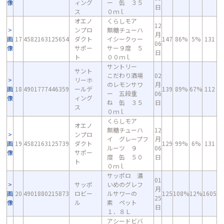
像
ィング
ー 缶 ３５
日
ス
０ｍｌ
オエノ
くらしモア
12
ンプロ
無糖チューハ
月
画
17
4582163125654
ダクト
イシークヮー
147
86%
5%
131
06
像
サポー
サー９度 ５
日
ト
００ｍｌ
サントリー
サント
こだわり酒場
02
リーホ
のレモンサワ
月
画
18
4901777446359
ールデ
139
89%
67%
112
ー 五段重
06
像
ィング
ね 缶 ３５
日
ス
０ｍｌ
くらしモア
オエノ
無糖チューハ
12
ンプロ
イ グレープフ
月
画
19
4582163125739
ダクト
129
99%
6%
131
ルーツ ９
06
像
サポー
度 缶 ５０
日
ト
０ｍｌ
サッポロ 濃
01
サッポ
いめのグレフ
月
画
20
4901880215873
ロビー
ルサワーの
125
108%
12%
1605
25
像
ル
素 ペット
日
１．８Ｌ
アシードビバ