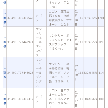
メ
31
像
ミックス ７２
日
０ｍｌ
カゴメ 野菜生
01
カゴ
活１００ 宮崎
月
画
32
4901306302545
115
97%
6%
1201
メ
月夜実グレープフ
10
像
ルーツ １２本
日
サン
トリ
サントリー ボ
01
ーホ
ススタンド アイ
月
画
33
4901777443921
ール
113
91%
55%
89
スドブラック
30
像
ディ
４５０ｍｌ
日
ング
ス
サン
トリ
サントリー の
02
ーホ
んある酒場 梅
月
画
34
4901777446625
ール
酒ソーダ ノン
113
332%
45%
114
20
像
ディ
アルコール Ｒ
日
ング
缶 ３５０ｍｌ
ス
カゴメ 春のフ
01
ルーツこれ一
カゴ
月
画
35
4901306302392
本 白桃＆アセ
112
104%
56%
108
メ
17
像
ロラ ２００ｍ
日
ｌ