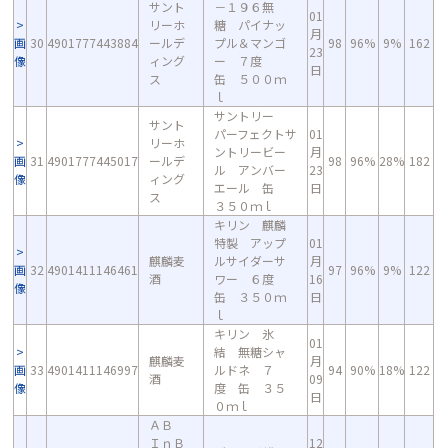
サント
－１９６無
01
リーホ
糖 パイナッ
月
画
30
4901777443884
ールデ
プル＆マンゴ
98
96%
9%
162
23
像
ィング
ー ７度
日
ス
缶 ５００ｍ
ｌ
サントリー
サント
パーフェクトサ
01
リーホ
ントリービー
月
画
31
4901777445017
ールデ
98
96%
28%
182
ル アンバー
23
像
ィング
エール 缶
日
ス
３５０ｍｌ
キリン 麒麟
特製 アップ
01
麒麟麦
ルサイダーサ
月
画
32
4901411146461
97
96%
9%
122
酒
ワー ６度
16
像
缶 ３５０ｍ
日
ｌ
キリン 氷
01
結 無糖シャ
麒麟麦
月
画
33
4901411146997
ルドネ ７
94
90%
18%
122
酒
09
像
度 缶 ３５
日
０ｍｌ
ＡＢ
ＩｎＢ
12