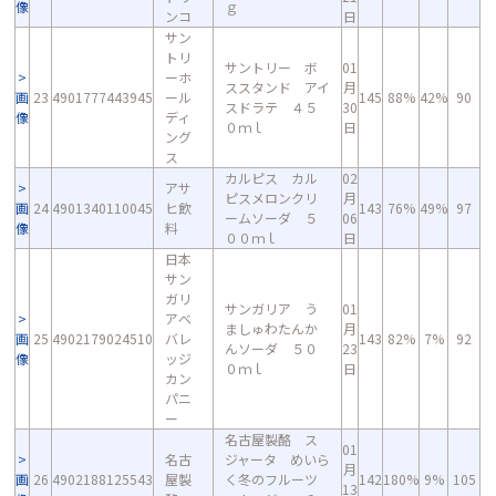
像
ｇ
ンコ
日
サン
トリ
サントリー ボ
01
ーホ
ススタンド アイ
月
画
23
4901777443945
ール
145
88%
42%
90
スドラテ ４５
30
像
ディ
０ｍｌ
日
ング
ス
カルピス カル
02
アサ
ピスメロンクリ
月
画
24
4901340110045
ヒ飲
143
76%
49%
97
ームソーダ ５
06
像
料
００ｍｌ
日
日本
サン
ガリ
サンガリア う
01
アベ
ましゅわたんか
月
画
25
4902179024510
バレ
143
82%
7%
92
んソーダ ５０
23
像
ッジ
０ｍｌ
日
カン
パニ
ー
名古屋製酪 ス
01
名古
ジャータ めいら
月
画
26
4902188125543
屋製
く冬のフルーツ
142
180%
9%
105
13