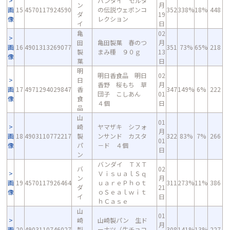
バンダイ ゼルダ
ン
月
画
15
4570117924590
の伝説ウェポンコ
352
338%
18%
448
ダ
19
像
レクション
イ
日
亀
02
田
亀田製菓 春のつ
月
画
16
4901313269077
351
73%
65%
218
製
まみ種 ９０ｇ
13
像
菓
日
明
明日香食品 明日
02
日
香野 桜もち 草
月
画
17
4971294029847
香
347
149%
6%
222
団子 こしあん
01
像
食
４個
日
品
山
01
崎
ヤマザキ シフォ
月
画
18
4903110772217
製
ンサンド カスタ
322
83%
7%
266
01
像
パ
－ド ４個
日
ン
バンダイ ＴＸＴ
バ
02
ＶｉｓｕａｌＳｑ
ン
月
画
19
4570117926464
ｕａｒｅＰｈｏｔ
311
273%
11%
386
ダ
21
像
ｏＳｅａｌｗｉｔ
イ
日
ｈＣａｓｅ
山
01
崎
山崎製パン 生ド
月
画
20
4903110746027
製
ーナツ（生チョコ
308
141%
13%
227