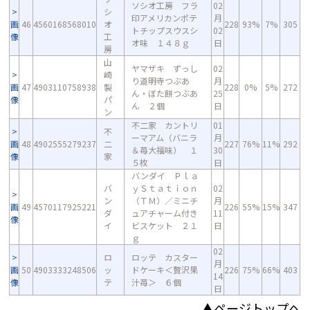
ソシオ工房 フラ
02
シ
印アメリカンポテ
月
画
46
4560168568010
オ
228
93%
7%
305
トチップスウスシ
02
像
工
オ味 １４８ｇ
日
房
山
ヤマザキ ずっし
02
崎
り道明寺つぶあ
月
画
47
4903110758938
製
228
0%
5%
272
ん・ぼた餅つぶあ
25
像
パ
ん ２個
日
ン
不二家 カントリ
01
不
ーマアム（バニラ
月
画
48
4902555279237
二
227
76%
11%
292
＆苺大福味） １
30
像
家
５枚
日
バンダイ Ｐｌａ
バ
ｙＳｔａｔｉｏｎ
02
ン
（ＴＭ）／ミニチ
月
画
49
4570117925221
226
55%
15%
347
ダ
ュアチャーム付き
11
像
イ
ビスケット ２１
日
ｇ
02
ロ
ロッテ カスター
月
画
50
4903333248506
ッ
ドケーキ＜贅沢果
226
75%
66%
403
14
像
テ
汁苺＞ ６個
日
▲ページトップへ