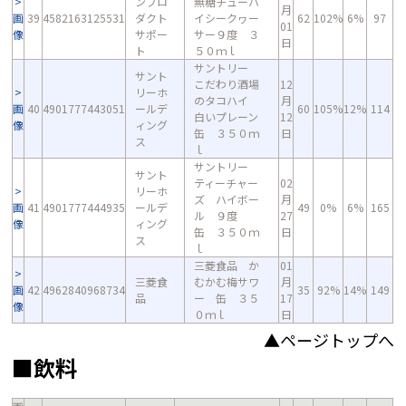
ンプロ
無糖チューハ
月
画
39
4582163125531
ダクト
イシークヮー
62
102%
6%
97
01
像
サポー
サー９度 ３
日
ト
５０ｍｌ
サントリー
サント
こだわり酒場
12
リーホ
のタコハイ
月
画
40
4901777443051
ールデ
60
105%
12%
114
白いプレーン
12
像
ィング
缶 ３５０ｍ
日
ス
ｌ
サントリー
サント
ティーチャー
02
リーホ
ズ ハイボー
月
画
41
4901777444935
ールデ
49
0%
6%
165
ル ９度
27
像
ィング
缶 ３５０ｍ
日
ス
ｌ
三菱食品 か
01
三菱食
むかむ梅サワ
月
画
42
4962840968734
35
92%
14%
149
品
ー 缶 ３５
17
像
０ｍｌ
日
▲ページトップへ
■飲料