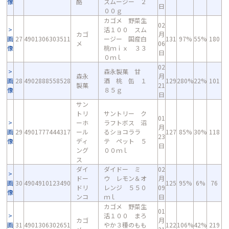
像
酪
スムージー ２
日
００ｇ
カゴメ 野菜生
02
活１００ スム
カゴ
月
画
27
4901306303511
ージー 国産白
131
97%
55%
180
メ
06
像
桃ｍｉｘ ３３
日
０ｍｌ
02
森永製菓 甘
森永
月
画
28
4902888558528
酒 桃 缶 １
129
280%
22%
101
製菓
21
像
８５ｇ
日
サン
トリ
サントリー ク
01
ーホ
ラフトボス 沼
月
画
29
4901777444317
ール
るショコララ
127
85%
30%
118
23
像
ディ
テ ペット ５
日
ング
００ｍｌ
ス
ダイ
ダイドー ミ
02
ドー
ウ レモン＆オ
月
画
30
4904910123490
125
95%
6%
76
ドリ
レンジ ５５０
09
像
ンコ
ｍｌ
日
カゴメ 野菜生
01
活１００ まろ
カゴ
月
画
31
4901306302651
やか３種のもも
122
106%
42%
219