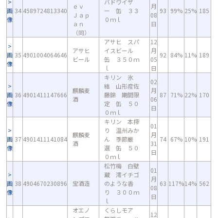
バドワイザ
ｅｖ
月
画
34
4589724813340
ー 缶 ３３
93
99%
25%
185
Ｊａｐ
08
像
０ｍｌ
ａｎ
日
（同）
アサヒ スパ
12
アサヒ
イスビール
月
画
35
4901004064646
92
84%
11%
189
ビール
缶 ３５０ｍ
05
像
ｌ
日
キリン 氷
02
結 山形産佐
麒麟麦
月
画
36
4901411147666
藤錦 期間限
87
71%
22%
170
酒
06
像
定 缶 ５０
日
０ｍｌ
キリン 本搾
01
り 温州みか
麒麟麦
月
画
37
4901411141084
ん 季節厳
74
67%
10%
191
酒
31
像
選 缶 ５０
日
０ｍｌ
松竹梅 白壁
01
蔵 澪イチゴ
月
画
38
4904670230896
宝酒造
のような香
63
117%
14%
562
08
像
り ３００ｍ
日
ｌ
オエノ
くらしモア
12