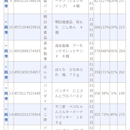
画
9
4903110746034
製
ーナツ（ミルクホ
427
127%
18%
237
01
像
パ
イップ） ４個
日
ン
明
12
日
明日香食品 桜も
月
画
10
4971294029816
香
ち こしあん ４
386
123%
10%
215
01
像
食
個
日
品
森
02
森永製菓 アーモ
永
月
画
11
4902888274305
ンドガレットサン
370
446%
56%
284
製
20
像
ド ６個
菓
日
01
ぼ
ぼんち ひなあら
月
画
12
4902450194857
ん
358
171%
21%
262
れ 箱 ７０ｇ
15
像
ち
日
バ
02
ン
バンダイ にじさ
月
画
13
4570117923449
356
98%
5%
198
ダ
んじウエハース２
06
像
イ
日
不二家 ペコちゃ
02
不
んミルキードーナ
月
画
14
4902555278964
二
355
73%
49%
275
ツクッキー １６
13
像
家
８ｇ
日
バ
02