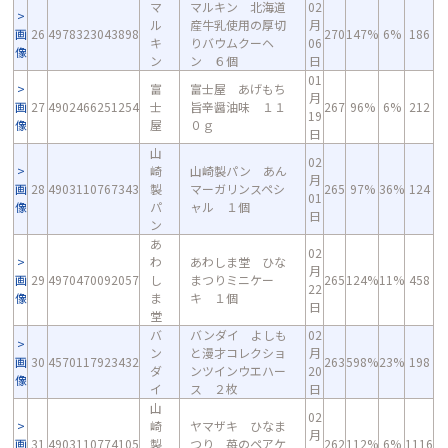
マ
マルキン 北海道
02
ル
産牛乳使用の厚切
月
画
26
4978323043898
270
147%
6%
186
キ
りバウムクーヘ
06
像
ン
ン ６個
日
01
富
富士屋 あげもち
月
画
27
4902466251254
士
旨辛醤油味 １１
267
96%
6%
212
19
像
屋
０ｇ
日
山
02
崎
山崎製パン あん
月
画
28
4903110767343
製
マーガリンスペシ
265
97%
36%
124
01
像
パ
ャル １個
日
ン
あ
02
わ
あわしま堂 ひな
月
画
29
4970470092057
し
まつりミニケー
265
124%
11%
458
22
像
ま
キ １個
日
堂
バ
バンダイ よしも
02
ン
と漫才コレクショ
月
画
30
4570117923432
263
598%
23%
198
ダ
ンツインウエハー
20
像
イ
ス ２枚
日
山
02
崎
ヤマザキ ひなま
月
画
31
4903110774105
製
つり 苺のペアケ
262
112%
6%
1116