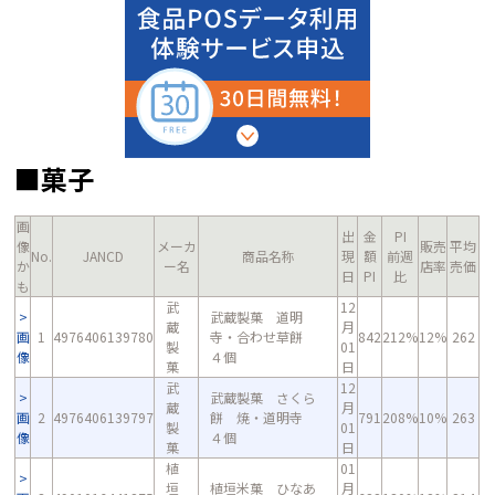
■菓子
画
出
金
PI
像
メーカ
販売
平均
No.
JANCD
商品名称
現
額
前週
か
ー名
店率
売価
日
PI
比
も
武
12
武蔵製菓 道明
蔵
月
画
1
4976406139780
寺・合わせ草餅
842
212%
12%
262
製
01
像
４個
菓
日
武
12
武蔵製菓 さくら
蔵
月
画
2
4976406139797
餅 焼・道明寺
791
208%
10%
263
製
01
像
４個
菓
日
植
01
垣
植垣米菓 ひなあ
月