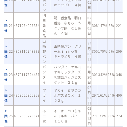
01
像
パ
ホイップ） ４個
日
ン
明
明日香食品 明日
02
日
香野 桜もち う
月
画
21
4971294029854
香
308
147%
8%
221
ぐいす餅 こしあ
01
像
食
ん ４個
日
品
山
12
崎
山崎製パン クリ
月
画
22
4903110743897
製
ームｉｎもっち
305
179%
6%
209
01
像
パ
キャラメル ４個
日
ン
バ
バンダイ ナルミ
02
ン
ヤキャラクターズ
月
画
23
4570117924439
301
342%
26%
346
ダ
刺繍缶バッジビス
20
像
イ
ケット ２１ｇ
日
02
ヤ
ヤガイ おやつカ
月
画
24
4903020305857
ガ
ルパスＢＯＸ １
297
161%
24%
400
01
像
イ
０２ｇ
日
02
不
不二家 ペコちゃ
月
画
25
4902555278971
二
んミルキーパイ
271
72%
39%
274
13
像
家
１１０ｇ
日