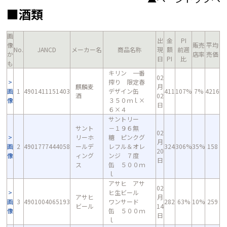
■酒類
画
出
金
PI
像
販売
平均
No.
JANCD
メーカー名
商品名称
現
額
前週
か
店率
売価
日
PI
比
も
キリン 一番
02
搾り 限定春
麒麟麦
月
画
1
4901411151403
デザイン缶
411
107%
7%
4216
酒
02
像
３５０ｍｌ×
日
６×４
サントリー
サント
－１９６無
02
リーホ
糖 ピンクグ
月
画
2
4901777444058
ールデ
レフル＆オレ
324
306%
35%
158
20
像
ィング
ンジ ７度
日
ス
缶 ５００ｍ
ｌ
アサヒ アサ
02
ヒ生ビール
アサヒ
月
画
3
4901004065193
ワンサード
282
63%
10%
259
ビール
14
像
缶 ５００ｍ
日
ｌ