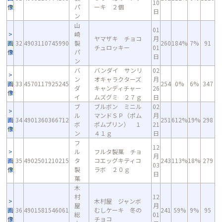
10
像
パ
ーキ ２個
日
ン
山
01
崎
ヤマザキ チョコ
月
画
32
4903110745990
製
260
184%
7%
91
チュロッキー
01
像
パ
日
ン
バ
バンダイ サンリ
02
ン
オキャラクターズ
月
画
33
4570117925245
254
0%
6%
347
ダ
キャンディチャー
26
像
イ
ムズグミ ２７ｇ
日
ブ
ブルボン ミニル
02
ル
マンドＳＰ（ポム
月
画
34
4901360366712
251
612%
19%
298
ボ
ポムプリン） １
21
像
ン
４１ｇ
日
フ
12
ル
フルタ製菓 チョ
月
画
35
4902501210215
タ
コエッグキティコ
243
113%
18%
279
03
像
製
ラボ ２０ｇ
日
菓
木
村
12
木村屋 ジャンボ
屋
月
画
36
4901581546061
むしケーキ 冬の
241
59%
9%
95
総
01
像
チョコ