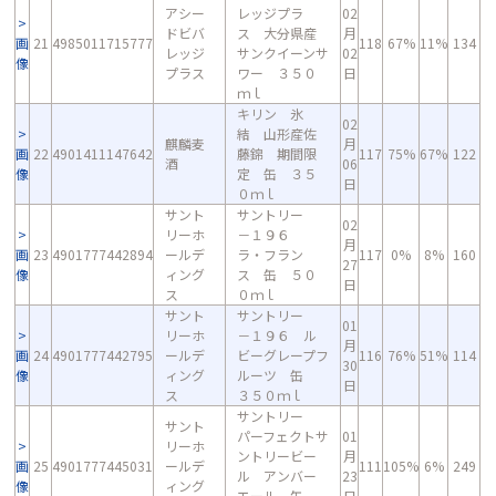
アシー
レッジプラ
02
ドビバ
ス 大分県産
月
画
21
4985011715777
118
67%
11%
134
レッジ
サンクイーンサ
02
像
プラス
ワー ３５０
日
ｍｌ
キリン 氷
02
結 山形産佐
麒麟麦
月
画
22
4901411147642
藤錦 期間限
117
75%
67%
122
酒
06
像
定 缶 ３５
日
０ｍｌ
サント
サントリー
02
リーホ
－１９６
月
画
23
4901777442894
ールデ
ラ・フラン
117
0%
8%
160
27
像
ィング
ス 缶 ５０
日
ス
０ｍｌ
サント
サントリー
01
リーホ
－１９６ ル
月
画
24
4901777442795
ールデ
ビーグレープフ
116
76%
51%
114
30
像
ィング
ルーツ 缶
日
ス
３５０ｍｌ
サントリー
サント
パーフェクトサ
01
リーホ
ントリービー
月
画
25
4901777445031
ールデ
111
105%
6%
249
ル アンバー
23
像
ィング
エール 缶
日