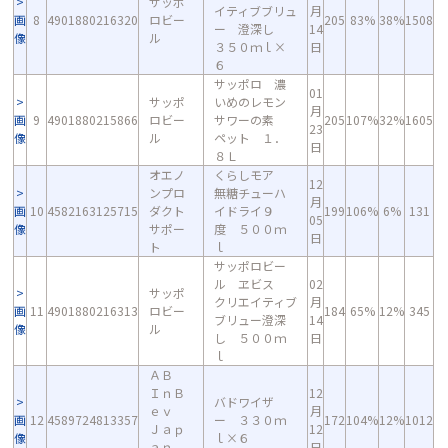
サッポ
イティブブリュ
月
画
8
4901880216320
ロビー
205
83%
38%
1508
ー 澄深し
14
像
ル
３５０ｍｌ×
日
６
サッポロ 濃
01
サッポ
いめのレモン
月
画
9
4901880215866
ロビー
サワーの素
205
107%
32%
1605
23
像
ル
ペット １．
日
８Ｌ
オエノ
くらしモア
12
ンプロ
無糖チューハ
月
画
10
4582163125715
ダクト
イドライ９
199
106%
6%
131
05
像
サポー
度 ５００ｍ
日
ト
ｌ
サッポロビー
ル ヱビス
02
サッポ
クリエイティブ
月
画
11
4901880216313
ロビー
184
65%
12%
345
ブリュー澄深
14
像
ル
し ５００ｍ
日
ｌ
ＡＢ
ＩｎＢ
12
バドワイザ
ｅｖ
月
画
12
4589724813357
ー ３３０ｍ
172
104%
12%
1012
Ｊａｐ
12
像
ｌ×６
ａｎ
日