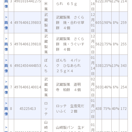
画
3
4901016441275
622
130%
12%
214
米
られ ６５ｇ
16
像
菓
日
武
12
武蔵製菓 さくら
蔵
月
画
4
4976406139803
餅 焼・合わせ草
605
198%
8%
259
製
01
像
餅 ４個
菓
日
武
12
武蔵製菓 さくら
蔵
月
画
5
4976406139810
餅 焼・うぐいす
562
175%
8%
255
製
01
像
餅 ４個
菓
日
01
ぼ
ぼんち ４パッ
月
画
6
4902450444853
ん
ク ひなあられ
538
125%
13%
343
14
像
ち
２５ｇ×４
日
武
02
蔵
武蔵製菓 道明
月
画
7
4976406140014
503
146%
6%
254
製
寺 柏餅 ４個
01
像
菓
日
01
ロ
ロッテ 生雪見だ
月
画
8
45225413
ッ
438
75%
40%
172
いふく ２個
27
像
テ
日
山
01
崎
山崎製パン 生ド
月