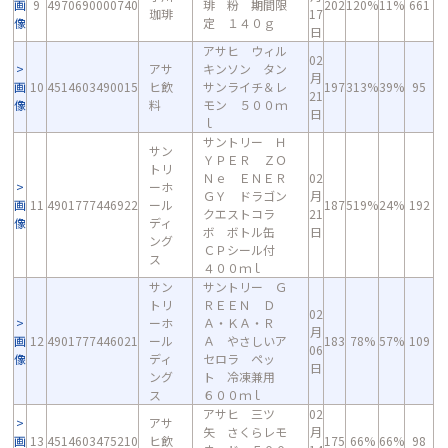
画
9
4970690000740
琲 粉 期間限
202
120%
11%
661
珈琲
17
像
定 １４０ｇ
日
アサヒ ウィル
02
アサ
キンソン タン
月
画
10
4514603490015
ヒ飲
サンライチ＆レ
197
313%
39%
95
21
像
料
モン ５００ｍ
日
ｌ
サントリー Ｈ
サン
ＹＰＥＲ ＺＯ
トリ
Ｎｅ ＥＮＥＲ
02
ーホ
ＧＹ ドラゴン
月
画
11
4901777446922
ール
187
519%
24%
192
クエストコラ
21
像
ディ
ボ ボトル缶
日
ング
ＣＰシール付
ス
４００ｍｌ
サン
サントリー Ｇ
トリ
ＲＥＥＮ Ｄ
02
ーホ
Ａ・ＫＡ・Ｒ
月
画
12
4901777446021
ール
Ａ やさしいア
183
78%
57%
109
06
像
ディ
セロラ ペッ
日
ング
ト 冷凍兼用
ス
６００ｍｌ
アサヒ 三ツ
02
アサ
矢 さくらレモ
月
画
13
4514603475210
ヒ飲
175
66%
66%
98