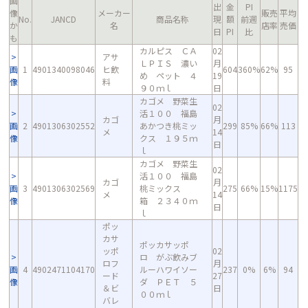
画
出
金
PI
像
メーカー
販売
平均
No.
JANCD
商品名称
現
額
前週
か
名
店率
売価
日
PI
比
も
カルピス ＣＡ
02
アサ
ＬＰＩＳ 濃い
月
画
1
4901340098046
ヒ飲
604
360%
62%
95
め ペット ４
19
像
料
９０ｍｌ
日
カゴメ 野菜生
02
活１００ 福島
カゴ
月
画
2
4901306302552
あかつき桃ミッ
299
85%
66%
113
メ
14
像
クス １９５ｍ
日
ｌ
カゴメ 野菜生
02
活１００ 福島
カゴ
月
画
3
4901306302569
桃ミックス
275
66%
15%
1175
メ
14
像
箱 ２３４０ｍ
日
ｌ
ポッ
カサ
ポッカサッポ
ッポ
02
ロ がぶ飲みブ
ロフ
月
画
4
4902471104170
ルーハワイソー
237
0%
6%
94
ード
27
像
ダ ＰＥＴ ５
＆ビ
日
００ｍｌ
バレ