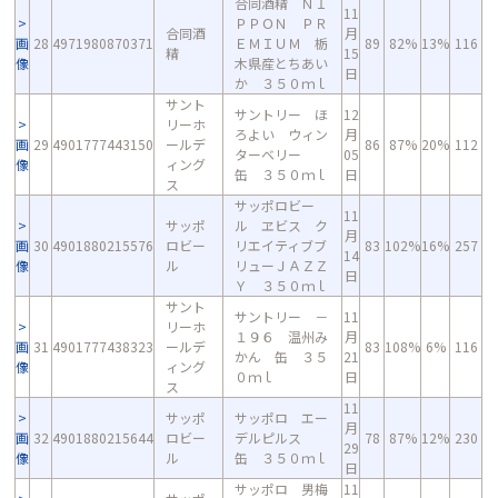
合同酒精 ＮＩ
11
ＰＰＯＮ ＰＲ
合同酒
月
画
28
4971980870371
ＥＭＩＵＭ 栃
89
82%
13%
116
精
15
像
木県産とちあい
日
か ３５０ｍｌ
サント
サントリー ほ
12
リーホ
ろよい ウィン
月
画
29
4901777443150
ールデ
86
87%
20%
112
ターベリー
05
像
ィング
缶 ３５０ｍｌ
日
ス
サッポロビー
11
サッポ
ル ヱビス ク
月
画
30
4901880215576
ロビー
リエイティブブ
83
102%
16%
257
14
像
ル
リューＪＡＺＺ
日
Ｙ ３５０ｍｌ
サント
サントリー －
11
リーホ
１９６ 温州み
月
画
31
4901777438323
ールデ
83
108%
6%
116
かん 缶 ３５
21
像
ィング
０ｍｌ
日
ス
11
サッポ
サッポロ エー
月
画
32
4901880215644
ロビー
デルピルス
78
87%
12%
230
29
像
ル
缶 ３５０ｍｌ
日
サッポロ 男梅
11