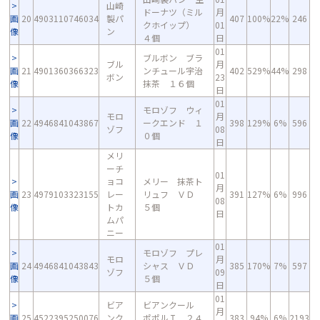
山崎
ドーナツ（ミル
月
画
20
4903110746034
製パ
407
100%
22%
246
クホイップ）
01
像
ン
４個
日
01
ブルボン ブラ
ブル
月
画
21
4901360366323
ンチュール宇治
402
529%
44%
298
ボン
23
像
抹茶 １６個
日
01
モロゾフ ウィ
モロ
月
画
22
4946841043867
ークエンド １
398
129%
6%
596
ゾフ
08
像
０個
日
メリ
ーチ
01
ョコ
メリー 抹茶ト
月
画
23
4979103323155
レー
リュフ ＶＤ
391
127%
6%
996
08
像
トカ
５個
日
ムパ
ニー
01
モロゾフ プレ
モロ
月
画
24
4946841043843
シャス ＶＤ
385
170%
7%
597
ゾフ
09
像
５個
日
01
ビア
ビアンクール
月
画
25
4522395250076
ンク
ポポルＩ ２４
383
94%
6%
2193