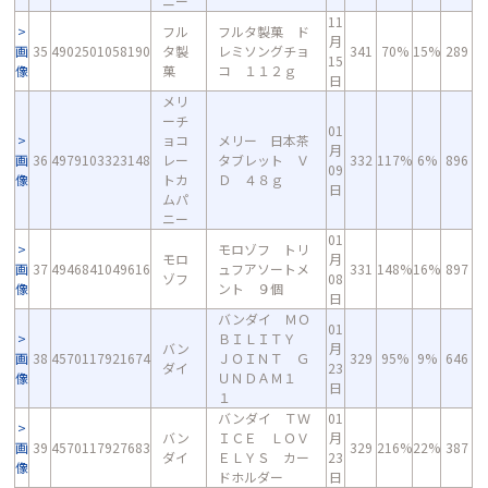
ニー
11
フル
フルタ製菓 ド
月
画
35
4902501058190
タ製
レミソングチョ
341
70%
15%
289
15
像
菓
コ １１２ｇ
日
メリ
ーチ
01
ョコ
メリー 日本茶
月
画
36
4979103323148
レー
タブレット Ｖ
332
117%
6%
896
09
像
トカ
Ｄ ４８ｇ
日
ムパ
ニー
01
モロゾフ トリ
モロ
月
画
37
4946841049616
ュフアソートメ
331
148%
16%
897
ゾフ
08
像
ント ９個
日
バンダイ ＭＯ
01
ＢＩＬＩＴＹ
バン
月
画
38
4570117921674
ＪＯＩＮＴ Ｇ
329
95%
9%
646
ダイ
23
像
ＵＮＤＡＭ１
日
１
バンダイ ＴＷ
01
バン
ＩＣＥ ＬＯＶ
月
画
39
4570117927683
329
216%
22%
387
ダイ
ＥＬＹＳ カー
23
像
ドホルダー
日