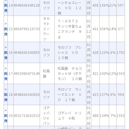
モロ
ーンチョコレー
月
画
14
4946841049128
438
156%
21%
597
ゾフ
ト ＶＤ １２
08
像
個
日
タカ
Ｔ－ＡＲＴＳ
01
ラト
サンリオ星ちょ
月
画
15
4904790110733
ミー
431
356%
14%
377
こクランチ ９
12
像
アー
ｇ
日
ツ
01
モロゾフ プレ
モロ
月
画
16
4946841043805
シャス ＶＤ
428
123%
6%
1792
ゾフ
08
像
１５個
日
01
松風屋 チョコ
松風
月
画
17
4902980473149
セットＭ（ポケ
421
100%
12%
1593
屋
07
像
モン） １０個
日
01
モロゾフ ウィ
モロ
月
画
18
4946841043850
ークエンド Ｖ
415
137%
6%
994
ゾフ
09
像
Ｄ １７個
日
ゴデ
01
ィバ
ゴディバ トリ
月
画
19
4531714182523
408
134%
7%
1592
ジャ
ュフ ４粒
07
像
パン
日
山崎製パン 生
01