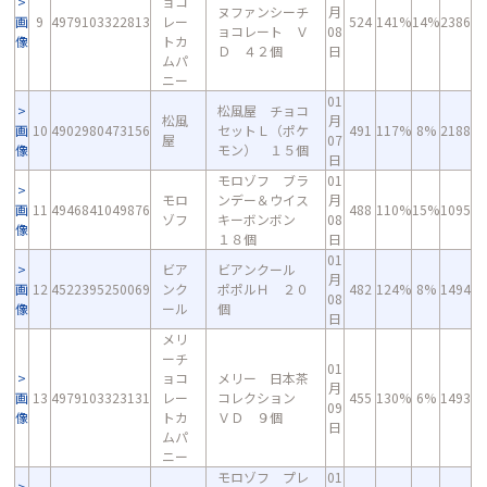
ョコ
ヌファンシーチ
月
画
9
4979103322813
レー
524
141%
14%
2386
ョコレート Ｖ
08
像
トカ
Ｄ ４２個
日
ムパ
ニー
01
松風屋 チョコ
松風
月
画
10
4902980473156
セットＬ（ポケ
491
117%
8%
2188
屋
07
像
モン） １５個
日
モロゾフ ブラ
01
モロ
ンデー＆ウイス
月
画
11
4946841049876
488
110%
15%
1095
ゾフ
キーボンボン
08
像
１８個
日
01
ビア
ビアンクール
月
画
12
4522395250069
ンク
ポポルＨ ２０
482
124%
8%
1494
08
像
ール
個
日
メリ
ーチ
01
ョコ
メリー 日本茶
月
画
13
4979103323131
レー
コレクション
455
130%
6%
1493
09
像
トカ
ＶＤ ９個
日
ムパ
ニー
モロゾフ プレ
01