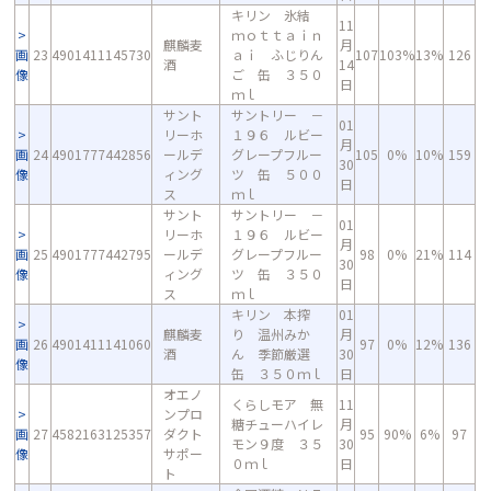
キリン 氷結
11
ｍｏｔｔａｉｎ
麒麟麦
月
画
23
4901411145730
ａｉ ふじりん
107
103%
13%
126
酒
14
像
ご 缶 ３５０
日
ｍｌ
サント
サントリー －
01
リーホ
１９６ ルビー
月
画
24
4901777442856
ールデ
グレープフルー
105
0%
10%
159
30
像
ィング
ツ 缶 ５００
日
ス
ｍｌ
サント
サントリー －
01
リーホ
１９６ ルビー
月
画
25
4901777442795
ールデ
グレープフルー
98
0%
21%
114
30
像
ィング
ツ 缶 ３５０
日
ス
ｍｌ
キリン 本搾
01
麒麟麦
り 温州みか
月
画
26
4901411141060
97
0%
12%
136
酒
ん 季節厳選
30
像
缶 ３５０ｍｌ
日
オエノ
くらしモア 無
11
ンプロ
糖チューハイレ
月
画
27
4582163125357
ダクト
95
90%
6%
97
モン９度 ３５
30
像
サポー
０ｍｌ
日
ト