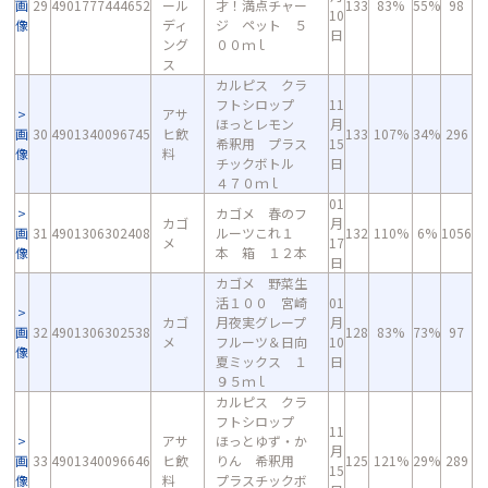
画
29
4901777444652
ール
才！満点チャー
133
83%
55%
98
10
像
ディ
ジ ペット ５
日
ング
００ｍｌ
ス
カルピス クラ
フトシロップ
11
アサ
ほっとレモン
月
画
30
4901340096745
ヒ飲
133
107%
34%
296
希釈用 プラス
15
像
料
チックボトル
日
４７０ｍｌ
01
カゴメ 春のフ
カゴ
月
画
31
4901306302408
ルーツこれ１
132
110%
6%
1056
メ
17
像
本 箱 １２本
日
カゴメ 野菜生
活１００ 宮崎
01
カゴ
月夜実グレープ
月
画
32
4901306302538
128
83%
73%
97
メ
フルーツ＆日向
10
像
夏ミックス １
日
９５ｍｌ
カルピス クラ
フトシロップ
11
アサ
ほっとゆず・か
月
画
33
4901340096646
ヒ飲
りん 希釈用
125
121%
29%
289
15
像
料
プラスチックボ