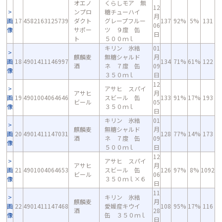
オエノ
くらしモア 無
12
ンプロ
糖チューハイ
月
画
17
4582163125739
ダクト
グレープフルー
137
92%
5%
131
06
像
サポー
ツ ９度 缶
日
ト
５００ｍｌ
キリン 氷結
01
麒麟麦
無糖シャルド
月
画
18
4901411146997
134
71%
61%
122
酒
ネ ７度 缶
09
像
３５０ｍｌ
日
12
アサヒ スパイ
アサヒ
月
画
19
4901004064646
スビール 缶
133
91%
17%
193
ビール
05
像
３５０ｍｌ
日
キリン 氷結
01
麒麟麦
無糖シャルド
月
画
20
4901411147031
128
77%
14%
173
酒
ネ ７度 缶
09
像
５００ｍｌ
日
12
アサヒ スパイ
アサヒ
月
画
21
4901004064653
スビール 缶
126
97%
8%
1092
ビール
06
像
３５０ｍｌ×６
日
11
キリン 氷結
麒麟麦
月
画
22
4901411147468
愛媛産キウイ
108
95%
17%
116
酒
28
像
缶 ３５０ｍｌ
日