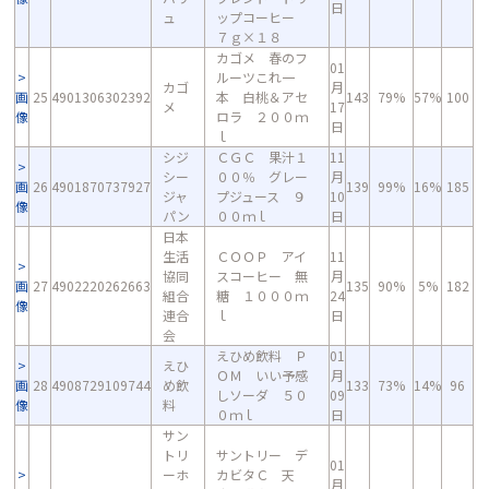
日
ュ
ップコーヒー
７ｇ×１８
カゴメ 春のフ
01
ルーツこれ一
カゴ
月
画
25
4901306302392
本 白桃＆アセ
143
79%
57%
100
メ
17
像
ロラ ２００ｍ
日
ｌ
シジ
ＣＧＣ 果汁１
11
シー
００％ グレー
月
画
26
4901870737927
139
99%
16%
185
ジャ
プジュース ９
10
像
パン
００ｍｌ
日
日本
生活
ＣＯＯＰ アイ
11
協同
スコーヒー 無
月
画
27
4902220262663
135
90%
5%
182
組合
糖 １０００ｍ
24
像
連合
ｌ
日
会
えひめ飲料 Ｐ
01
えひ
ＯＭ いい予感
月
画
28
4908729109744
め飲
133
73%
14%
96
しソーダ ５０
09
像
料
０ｍｌ
日
サン
トリ
サントリー デ
01
ーホ
カビタＣ 天
月