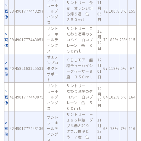
サントリー 金
11
リーホ
麦 オレンジ灯
月
画
38
4901777443297
ールデ
72
100%
8%
155
る帰り道 缶
06
像
ィング
３５０ｍｌ
日
ス
サント
サントリー こ
12
リーホ
だわり酒場のタ
月
画
39
4901777443051
ールデ
コハイ 白いプ
70
89%
28%
115
12
像
ィング
レーン 缶 ３
日
ス
５０ｍｌ
オエノ
くらしモア 無
12
ンプロ
糖チューハイシ
月
画
40
4582163125531
ダクト
67
118%
5%
97
ークヮーサー９
01
像
サポー
度 ３５０ｍｌ
日
ト
サント
サントリー こ
12
リーホ
だわり酒場のタ
月
画
41
4901777443075
ールデ
コハイ 白いプ
64
102%
6%
164
12
像
ィング
レーン 缶 ５
日
ス
００ｍｌ
サントリー －
サント
１９６無糖 ダ
11
リーホ
ブル赤ぶどう
月
画
42
4901777443136
ールデ
63
73%
7%
116
ダブル白ぶど
28
像
ィング
う ７度 缶
日
ス