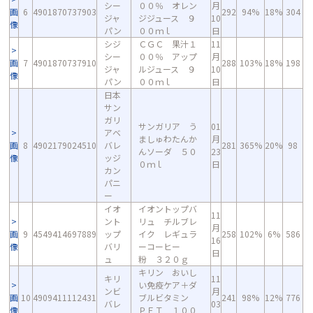
シー
００％ オレン
月
画
6
4901870737903
292
94%
18%
304
ジャ
ジジュース ９
10
像
パン
００ｍｌ
日
シジ
ＣＧＣ 果汁１
11
シー
００％ アップ
月
画
7
4901870737910
288
103%
18%
198
ジャ
ルジュース ９
10
像
パン
００ｍｌ
日
日本
サン
ガリ
サンガリア う
01
アベ
ましゅわたんか
月
画
8
4902179024510
バレ
281
365%
20%
98
んソーダ ５０
23
像
ッジ
０ｍｌ
日
カン
パニ
ー
イオ
イオントップバ
11
ント
リュ チルブレ
月
画
9
4549414697889
ップ
イク レギュラ
258
102%
6%
586
16
像
バリ
ーコーヒー
日
ュ
粉 ３２０ｇ
キリン おいし
キリ
11
い免疫ケア＋ダ
ンビ
月
画
10
4909411112431
ブルビタミン
241
98%
12%
776
バレ
03
像
ＰＥＴ １００