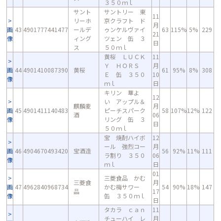
３５０ｍｌ
サント
サントリー 東
11
リーホ
京クラフト ド
月
画
43
4901777441477
ールデ
ゥンケルヴァイ
63
115%
5%
229
21
像
ィング
ツェン 缶 ３
日
ス
５０ｍｌ
黄桜 ＬＵＣＫ
11
Ｙ ＨＯＲＳ
月
画
44
4901410087390
黄桜
61
95%
8%
308
Ｅ 缶 ３５０
10
像
ｍｌ
日
キリン 華よ
12
い アップル＆
麒麟麦
月
画
45
4901411140483
ピーチスパーク
58
107%
12%
122
酒
06
像
リング 缶 ３
日
５０ｍｌ
宝 焼酎ハイボ
12
ール 強烈コー
月
画
46
4904670493420
宝酒造
56
92%
11%
111
ラ割り ３５０
06
像
ｍｌ
日
01
三菱食品 かむ
三菱食
月
画
47
4962840968734
かむ梅サワー
54
90%
18%
147
品
17
像
缶 ３５０ｍｌ
日
タカラ ｃａｎ
11
チューハイ レ
月