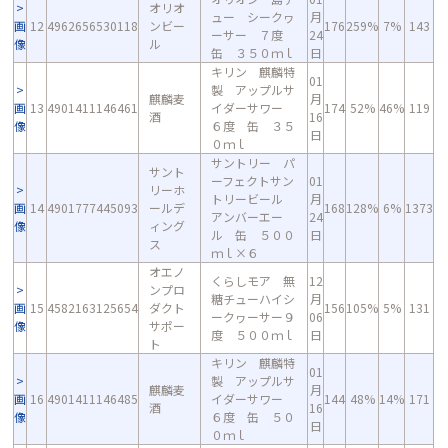
オリオ
ュー シークヮ
月
画
12
4962656530118
ンビー
176
259%
7%
143
ーサー ７度
24
像
ル
缶 ３５０ｍｌ
日
キリン 麒麟特
01
製 アップルサ
麒麟麦
月
画
13
4901411146461
イダーサワー
174
52%
46%
119
酒
16
像
６度 缶 ３５
日
０ｍｌ
サントリー パ
サント
ーフェクトサン
01
リーホ
トリービール
月
画
14
4901777445093
ールデ
168
128%
6%
1373
アンバーエー
24
像
ィング
ル 缶 ５００
日
ス
ｍｌ×６
オエノ
くらしモア 無
12
ンプロ
糖チューハイシ
月
画
15
4582163125654
ダクト
156
105%
5%
131
ークヮーサー９
06
像
サポー
度 ５００ｍｌ
日
ト
キリン 麒麟特
01
製 アップルサ
麒麟麦
月
画
16
4901411146485
イダーサワー
144
48%
14%
171
酒
16
像
６度 缶 ５０
日
０ｍｌ