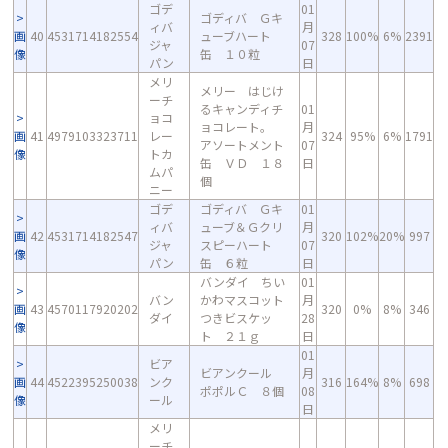
ゴデ
01
ゴディバ Ｇキ
ィバ
月
画
40
4531714182554
ューブハート
328
100%
6%
2391
ジャ
07
像
缶 １０粒
パン
日
メリ
メリー はじけ
ーチ
るキャンディチ
01
ョコ
ョコレート。
月
画
41
4979103323711
レー
324
95%
6%
1791
アソートメント
07
像
トカ
缶 ＶＤ １８
日
ムパ
個
ニー
ゴデ
ゴディバ Ｇキ
01
ィバ
ューブ＆Ｇクリ
月
画
42
4531714182547
320
102%
20%
997
ジャ
スピーハート
07
像
パン
缶 ６粒
日
バンダイ ちい
01
バン
かわマスコット
月
画
43
4570117920202
320
0%
8%
346
ダイ
つきビスケッ
28
像
ト ２１ｇ
日
01
ビア
ビアンクール
月
画
44
4522395250038
ンク
316
164%
8%
698
ポポルＣ ８個
08
像
ール
日
メリ
ーチ