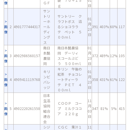
袋 ７０＋１５
01
像
ＧＦ
ｇ
日
サン
トリ
サントリー ク
01
ーホ
ラフトボス 沼
月
画
2
4901777444317
ール
るショコララ
391
403%
60%
117
23
像
ディ
テ ペット ５
日
ング
００ｍｌ
ス
南日
南日本酪農協
01
本酪
同 デーリィ
月
画
3
4902986560157
372
489%
12%
105
農協
スコールぶど
23
像
同
う ５００ｍｌ
日
キリン 午後の
キリ
01
紅茶 チョコレ
ンビ
月
画
4
4909411119768
ートティーラ
358
431%
61%
122
バレ
23
像
テ ＰＥＴ ４
ッジ
日
００ｍｌ
日本
生活
11
ＣＯＯＰ コー
協同
月
画
5
4902220261550
プ ミルクココ
347
81%
5%
415
組合
03
像
ア ２２０ｇ
連合
日
会
シジ
ＣＧＣ 果汁１
11