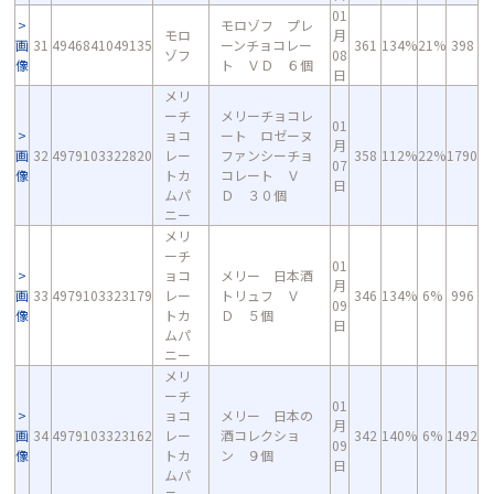
01
モロゾフ プレ
モロ
月
画
31
4946841049135
ーンチョコレー
361
134%
21%
398
ゾフ
08
像
ト ＶＤ ６個
日
メリ
ーチ
メリーチョコレ
01
ョコ
ート ロゼーヌ
月
画
32
4979103322820
レー
ファンシーチョ
358
112%
22%
1790
07
像
トカ
コレート Ｖ
日
ムパ
Ｄ ３０個
ニー
メリ
ーチ
01
ョコ
メリー 日本酒
月
画
33
4979103323179
レー
トリュフ Ｖ
346
134%
6%
996
09
像
トカ
Ｄ ５個
日
ムパ
ニー
メリ
ーチ
01
ョコ
メリー 日本の
月
画
34
4979103323162
レー
酒コレクショ
342
140%
6%
1492
09
像
トカ
ン ９個
日
ムパ