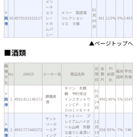
メリ
ーチ
01
ョコ
メリー 国産苺
月
画
50
4979103323117
レー
コレクション
301
115%
5%
1493
09
像
トカ
ＶＤ ９個
日
ムパ
ニー
▲ページトップへ
■酒類
画
出
金
PI
像
販売
平均
No.
JANCD
メーカー名
商品名称
現
額
前週
か
店率
売価
日
PI
比
も
キリン 本麒
01
麟 予約受注
麒麟麦
月
画
1
4901411148373
インスタントウ
490
140%
5%
3347
酒
24
像
ィンＣＰ ３５
日
０ｍｌ×６×４
サントリー プ
サント
レミアムハイボ
12
リーホ
ール山崎 芳醇
月
画
2
4901777443372
ールデ
356
85%
7%
740
な香りと奥深い
19
像
ィング