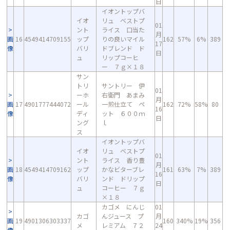
日
イオントップバ
イオ
リュ ベストプ
01
ント
ライス 口当た
月
画
16
4549414709155
ップ
りの良いマイル
162
57%
6%
389
17
像
バリ
ドブレンド ド
日
ュ
リップコーヒ
ー ７ｇ×１８
サン
トリ
サントリー 伊
01
ーホ
右衛門 あまみ
月
画
17
4901777444072
ール
一煎仕立て ペ
162
72%
58%
80
16
像
ディ
ット ６００ｍ
日
ング
ｌ
ス
イオントップバ
イオ
リュ ベストプ
01
ント
ライス 香り豊
月
画
18
4549414709162
ップ
かなビターブレ
161
63%
7%
389
16
像
バリ
ンド ドリップ
日
ュ
コーヒー ７ｇ
×１８
カゴメ にんじ
01
カゴ
んジュース プ
月
画
19
4901306303337
160
340%
19%
356
メ
レミアム ７２
24
像