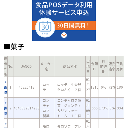
■菓子
画
出
PI
像
メーカー
金額
販売
平均
No.
JANCD
商品名称
現
前週
か
名
PI
店率
売価
日
比
も
01
ロッ
ロッテ 生雪見
月
画
1
45225413
1310
0%
72%
180
テ
だいふく ２個
27
像
日
ゴン
ゴンチャロフ製
01
チャ
菓 ジェンティ
月
画
2
4949582614235
665
173%
5%
994
ロフ
＆リンフォー
09
像
製菓
ド Ａ １１個
日
01
モロ
モロゾフ プレ
月