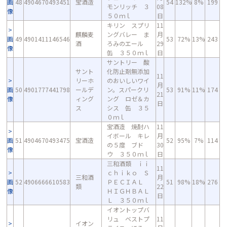
画
48
4904670493451
宝酒造
54
132%
8%
199
モンリッチ ３
08
像
５０ｍｌ
日
キリン スプリ
11
麒麟麦
ングバレー ま
月
画
49
4901411146546
53
72%
13%
243
酒
ろみのエール
29
像
缶 ３５０ｍｌ
日
サントリー 酸
サント
化防止剤無添加
11
リーホ
のおいしいワイ
月
画
50
4901777441798
ールデ
ン。スパークリ
53
91%
11%
174
21
像
ィング
ング ロゼ＆カ
日
ス
シス 缶 ３５
０ｍｌ
宝酒造 焼酎ハ
11
イボール キレ
月
画
51
4904670493475
宝酒造
52
95%
7%
114
の５度 ブド
30
像
ウ ３５０ｍｌ
日
三和酒類 ｉｉ
11
ｃｈｉｋｏ Ｓ
三和酒
月
画
52
4906666610583
ＰＥＣＩＡＬ
51
98%
18%
276
類
22
像
ＨＩＧＨＢＡＬ
日
Ｌ ３５０ｍｌ
イオントップバ
リュ ベストプ
11
イオン