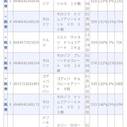
画
3
4946841043836
618
133%
6%
1192
ゾフ
シャス １０個
08
像
日
モロゾフ トリ
01
モロ
ュフアソートメ
月
画
4
4946841049159
599
131%
15%
1794
ゾフ
ント ＶＤ ２
08
像
０個
日
12
ＣＧＣ ヴァネ
トル
月
画
5
8684577015029
リ トリュフア
594
106%
7%
756
コ
24
像
ソート １Ｋｇ
日
モロゾフ プレ
01
モロ
ーンチョコレー
月
画
6
4946841049104
578
122%
21%
1095
ゾフ
ト ＶＤ ２４
08
像
個
日
ゴデ
01
ゴディバ チョ
ィバ
月
画
7
4531714182493
コレートアソー
539
120%
6%
2488
ジャ
07
像
ト ８粒
パン
日
モロゾフ トリ
01
モロ
ュフアソートメ
月
画
8
4946841049173
533
146%
19%
1096
ゾフ
ント ＶＤ １
08
像
２個
日
メリ
ーチ
メリー ロゼー
01