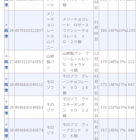
08
像
ール
個
日
メリ
ーチ
メリーチョコレ
01
ョコ
ート ロゼーヌ
月
画
26
4979103322837
レー
ファンシーチョ
380
145%
33%
1193
08
像
トカ
コレート Ｖ
日
ムパ
Ｄ ２０個
ニー
山崎製パン ク
12
山崎
リームｉｎもっ
月
画
27
4903110743897
製パ
379
248%
5%
212
ち キャラメ
01
像
ン
ル ４個
日
モロゾフ プレ
01
モロ
ーンチョコレー
月
画
28
4946841049111
375
148%
17%
847
ゾフ
ト ＶＤ １６
07
像
個
日
モロゾフ ウイ
01
モロ
スキーボンボ
月
画
29
4946841049883
370
150%
19%
648
ゾフ
ン ＶＤ １２
07
像
個
日
01
モロゾフ ウィ
モロ
月
画
30
4946841043874
ークエンド Ｖ
367
146%
7%
448
ゾフ
07
像
Ｄ ６個
日