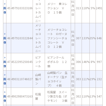
01
ョコ
メリー 奏コレ
月
画
45
4979103323186
レー
クション Ｖ
313
118%
5%
2491
09
像
トカ
Ｄ １５個
日
ムパ
ニー
メリ
ーチ
メリーチョコレ
01
ョコ
ート ロゼーヌ
月
画
46
4979103322844
レー
ファンシーチョ
307
133%
35%
646
08
像
トカ
コレート Ｖ
日
ムパ
Ｄ １２個
ニー
01
ビア
ビアンクール
月
画
47
4522395250045
ンク
ポポルＤ １２
306
146%
8%
997
08
像
ール
個
日
山崎製パン 生
01
山崎
ドーナツ（生チ
月
画
48
4903110746027
製パ
303
111%
19%
232
ョコホイッ
01
像
ン
プ） ４個
日
01
松風屋 スイー
松風
月
画
49
4902980473163
ツ旅立ち缶（ポ
302
110%
13%
547
屋
07
像
ケモン） ３個
日