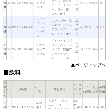
ライス ほろっ
月
画
53
4549414691252
トップ
49
102%
6%
97
と ピーチティ
29
像
バリュ
ーサワー 缶
日
３５０ｍｌ
サント
サントリー ほ
11
リーホ
ろよい ミック
月
画
54
4901777442450
ールデ
48
98%
17%
116
スフルーツ
07
像
ィング
缶 ３５０ｍｌ
日
ス
イオントップバ
11
イオン
リュ ベストプ
月
画
55
4549414703801
トップ
ライス 無糖プ
42
100%
6%
97
20
像
バリュ
レーンサワー
日
缶 ３５０ｍｌ
▲ページトップへ
■飲料
画
出
金
像
メーカー
PI
販売
平均
No.
JANCD
商品名称
現
額
か
名
前週比
店率
売価
日
PI
も
ＡＧＦ ブレン
12
味の
ディ ＩＣ
月
画
1
4901111711174
素Ａ
444
101%
5%
608