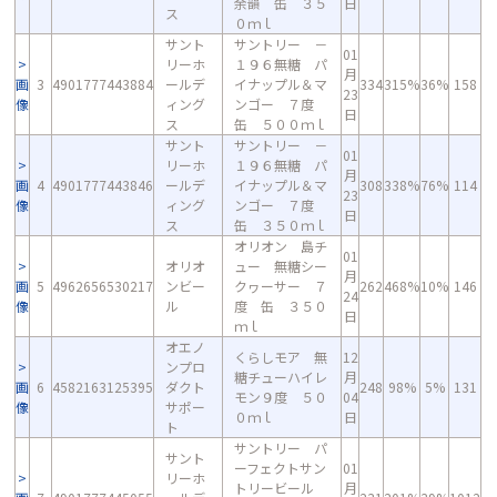
余韻 缶 ３５
日
ス
０ｍｌ
サント
サントリー －
01
リーホ
１９６無糖 パ
月
画
3
4901777443884
ールデ
イナップル＆マ
334
315%
36%
158
23
像
ィング
ンゴー ７度
日
ス
缶 ５００ｍｌ
サント
サントリー －
01
リーホ
１９６無糖 パ
月
画
4
4901777443846
ールデ
イナップル＆マ
308
338%
76%
114
23
像
ィング
ンゴー ７度
日
ス
缶 ３５０ｍｌ
オリオン 島チ
01
オリオ
ュー 無糖シー
月
画
5
4962656530217
ンビー
クヮーサー ７
262
468%
10%
146
24
像
ル
度 缶 ３５０
日
ｍｌ
オエノ
くらしモア 無
12
ンプロ
糖チューハイレ
月
画
6
4582163125395
ダクト
248
98%
5%
131
モン９度 ５０
04
像
サポー
０ｍｌ
日
ト
サントリー パ
サント
ーフェクトサン
01
リーホ
トリービール
月