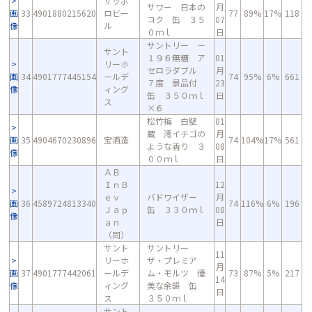
サッポ
サワー 日本の
月
画
33
4901880215620
ロビー
77
89%
17%
118
コク 缶 ３５
07
像
ル
０ｍｌ
日
サントリー －
サント
１９６無糖 ア
01
リーホ
セロラダブル
月
画
34
4901777445154
ールデ
74
95%
6%
661
７度 景品付
23
像
ィング
缶 ３５０ｍｌ
日
ス
×６
松竹梅 白壁
01
蔵 澪イチゴの
月
画
35
4904670230896
宝酒造
74
104%
17%
561
ような香り ３
08
像
００ｍｌ
日
ＡＢ
ＩｎＢ
12
ｅｖ
バドワイザー
月
画
36
4589724813340
74
116%
6%
196
Ｊａｐ
缶 ３３０ｍｌ
08
像
ａｎ
日
（同）
サント
サントリー
11
リーホ
ザ・プレミア
月
画
37
4901777442061
ールデ
ム・モルツ 優
73
87%
5%
217
14
像
ィング
美な余韻 缶
日
ス
３５０ｍｌ
サント