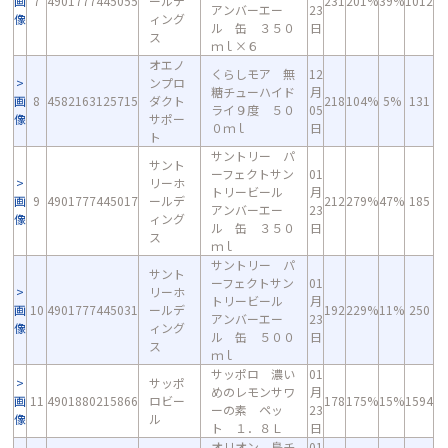
画
7
4901777445055
ールデ
231
201%
39%
1012
アンバーエー
23
像
ィング
ル 缶 ３５０
日
ス
ｍｌ×６
オエノ
くらしモア 無
12
ンプロ
糖チューハイド
月
画
8
4582163125715
ダクト
218
104%
5%
131
ライ９度 ５０
05
像
サポー
０ｍｌ
日
ト
サントリー パ
サント
ーフェクトサン
01
リーホ
トリービール
月
画
9
4901777445017
ールデ
212
279%
47%
185
アンバーエー
23
像
ィング
ル 缶 ３５０
日
ス
ｍｌ
サントリー パ
サント
ーフェクトサン
01
リーホ
トリービール
月
画
10
4901777445031
ールデ
192
229%
11%
250
アンバーエー
23
像
ィング
ル 缶 ５００
日
ス
ｍｌ
サッポロ 濃い
01
サッポ
めのレモンサワ
月
画
11
4901880215866
ロビー
178
175%
15%
1594
ーの素 ペッ
23
像
ル
ト １．８Ｌ
日
オリオン 島チ
01