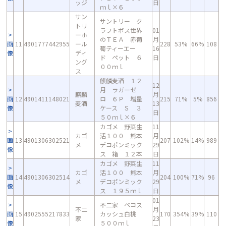
ッジ
日
ｍｌ×６
サン
サントリー ク
トリ
ラフトボス世界
01
ーホ
のＴＥＡ 赤葡
月
画
11
4901777442955
ール
228
53%
66%
108
萄ティーエー
16
像
ディ
ド ペット ６
日
ング
００ｍｌ
ス
麒麟麦酒 １２
12
月 ラガーゼ
麒麟
月
画
12
4901411148021
ロ ６Ｐ 増量
215
71%
5%
856
麦酒
13
像
ケース Ｓ ３
日
５０ｍｌ×６
カゴメ 野菜生
11
カゴ
活１００ 熊本
月
画
13
4901306302521
207
102%
14%
989
メ
デコポンミック
29
像
ス 箱 １２本
日
カゴメ 野菜生
11
カゴ
活１００ 熊本
月
画
14
4901306302514
204
100%
71%
96
メ
デコポンミック
29
像
ス １９５ｍｌ
日
01
不二家 ペコス
不二
月
画
15
4902555217833
カッシュ白桃
170
354%
39%
110
家
23
像
５００ｍｌ