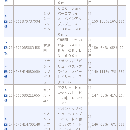
０ｍｌ
日
ＣＧＣ ショッ
シジ
パーズプライ
11
シー
ス パインアッ
月
画
20
4901870737934
159
105%
16%
186
ジャ
プルジュース
10
像
パン
１００％ ９０
日
０ｍｌ
伊藤園 お～い
01
伊藤
お茶 ＳＡＫＵ
月
画
21
4901085663455
150
64%
65%
92
園
ＲＡ ＧＲＥＥ
16
像
Ｎ ６００ｍｌ
日
イオ
イオントップバ
11
ント
リュ ベストプ
月
画
22
4549414680959
ップ
ライス スイー
149
111%
7%
391
30
像
バリ
トドリップ ７
日
ュ
ｇ×１６
ヤクルト Ｎｅ
11
ヤク
ｗヤクルト ピ
月
画
23
4903080211655
ルト
147
95%
41%
207
ーチ味 ６５ｍ
08
像
本社
ｌ×５
日
イオントップバ
イオ
リュ ベストプ
01
ント
ライス 甘く香
月
画
24
4549414709148
ップ
ばしいスイート
146
63%
6%
388
16
像
バリ
ブレンド ドリ