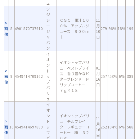
ュ
シ
ジ
シ
ＣＧＣ 果汁１０
11
ー
０％ アップルジ
月
画
8
4901870737910
279
96%
18%
199
ジ
ュース ９００ｍ
10
像
ャ
ｌ
日
パ
ン
イ
オ
イオントップバリ
ン
ュ ベストプライ
01
ト
ス 香り豊かなビ
月
画
9
4549414709162
ッ
257
453%
6%
389
ターブレンド ド
16
像
プ
リップコーヒー
日
バ
７ｇ×１８
リ
ュ
イ
オ
ン
イオントップバリ
11
ト
ュ チルブレイ
月
画
10
4549414697889
ッ
ク レギュラーコ
252
104%
6%
588
16
像
プ
ーヒー 粉 ３２
日
バ
０ｇ