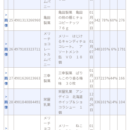
ムパ
ニー
亀田製菓 亀田
01
亀田
の柿の種とチョ
月
画
25
4901313266960
342
78%
60%
276
製菓
コピーナッツ
09
像
７６ｇ
日
メリ
メリー はじけ
ーチ
るキャンディチョ
01
ョコ
コレート。 ア
月
画
26
4979103323711
レー
340
105%
6%
1791
ソートメント
07
像
トカ
缶 ＶＤ １８
日
ムパ
個
ニー
01
三幸製菓 ぱり
三幸
月
画
27
4901626023663
んこのり香る梅
337
215%
44%
166
製菓
13
像
味 ３０枚
日
栄屋乳業 アン
12
デイコ 北海道
栄屋
月
画
28
4901840884491
ホイップ＆ショ
336
101%
14%
104
乳業
26
像
コラシュー １
日
個
メリ
ーチ
メリー ねこ
01
ョコ