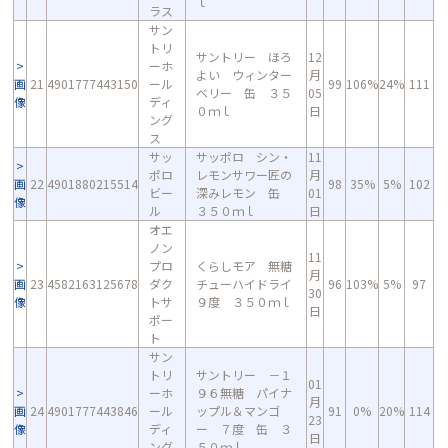
ｌ
ラス
サン
トリ
サントリー ほろ
12
ーホ
よい ウィンター
月
画
21
4901777443150
ール
99
106%
24%
111
ベリー 缶 ３５
05
像
ディ
０ｍｌ
日
ング
ス
サッ
サッポロ シン・
11
ポロ
レモンサワー匠の
月
画
22
4901880215514
98
35%
5%
102
ビー
深みレモン 缶
01
像
ル
３５０ｍｌ
日
オエ
ノン
11
プロ
くらしモア 無糖
月
画
23
4582163125678
ダク
チューハイドライ
96
103%
5%
97
30
像
トサ
９度 ３５０ｍｌ
日
ポー
ト
サン
トリ
サントリー －１
01
ーホ
９６無糖 パイナ
月
画
24
4901777443846
ール
ップル＆マンゴ
91
0%
20%
114
23
像
ディ
ー ７度 缶 ３
日
ング
５０ｍｌ