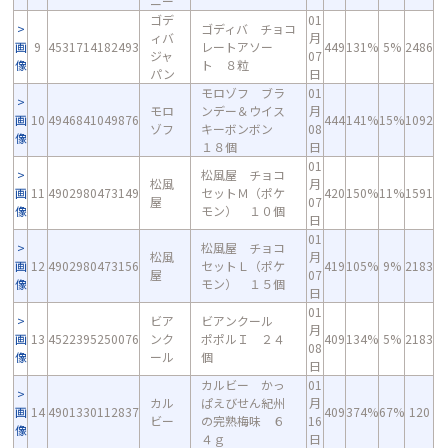
ニー
ゴデ
01
ゴディバ チョコ
ィバ
月
画
9
4531714182493
レートアソー
449
131%
5%
2486
ジャ
07
像
ト ８粒
パン
日
モロゾフ ブラ
01
モロ
ンデー＆ウイス
月
画
10
4946841049876
444
141%
15%
1092
ゾフ
キーボンボン
08
像
１８個
日
01
松風屋 チョコ
松風
月
画
11
4902980473149
セットＭ（ポケ
420
150%
11%
1591
屋
07
像
モン） １０個
日
01
松風屋 チョコ
松風
月
画
12
4902980473156
セットＬ（ポケ
419
105%
9%
2183
屋
07
像
モン） １５個
日
01
ビア
ビアンクール
月
画
13
4522395250076
ンク
ポポルＩ ２４
409
134%
5%
2183
08
像
ール
個
日
カルビー かっ
01
カル
ぱえびせん紀州
月
画
14
4901330112837
409
374%
67%
120
ビー
の完熟梅味 ６
16
像
４ｇ
日