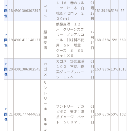
カゴメ 春のフル
01
カ
ーツこれ一本 白
月
画
18
4901306302392
ゴ
181
394%
51%
98
桃＆アセロラ ２
17
像
メ
００ｍｌ
日
麒麟麦酒 １２
月 グリーンズフ
麒
12
リー ノンアルコ
麟
月
画
19
4901411148137
ール 甘味料不使
168
85%
5%
660
麦
14
像
用 ６Ｐ 増量
酒
日
ケース Ｓ ３５
０ｍｌ×６
カゴメ 野菜生活
01
カ
１００ 宮崎月夜
月
画
20
4901306302545
ゴ
163
83%
13%
1018
実グレープフルー
10
像
メ
ツ １２本
日
サ
ン
ト
リ
ー
サントリー デカ
01
ホ
ビタＣ 天才！満
月
画
21
4901777444652
ー
160
65%
59%
102
点チャージ ペッ
10
像
ル
ト ５００ｍｌ
日
デ
ィ