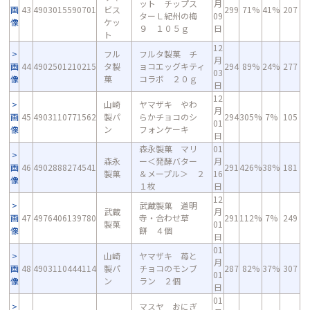
ット チップス
月
画
43
4903015590701
ビス
299
71%
41%
207
ターＬ紀州の梅
09
像
ケッ
９ １０５ｇ
日
ト
12
フル
フルタ製菓 チ
月
画
44
4902501210215
タ製
ョコエッグキティ
294
89%
24%
277
03
像
菓
コラボ ２０ｇ
日
12
山崎
ヤマザキ やわ
月
画
45
4903110771562
製パ
らかチョコのシ
294
305%
7%
105
01
像
ン
フォンケーキ
日
森永製菓 マリ
01
森永
ー＜発酵バター
月
画
46
4902888274541
291
426%
38%
181
製菓
＆メープル＞ ２
16
像
１枚
日
12
武蔵製菓 道明
武蔵
月
画
47
4976406139780
寺・合わせ草
291
112%
7%
249
製菓
01
像
餅 ４個
日
01
山崎
ヤマザキ 苺と
月
画
48
4903110444114
製パ
チョコのモンブ
287
82%
37%
307
01
像
ン
ラン ２個
日
01
マスヤ おにぎ