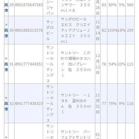
シー
月
画
29
4901870647585
ンサワー ３５０
83
80%
5%
560
ジャ
26
像
ｍｌ×６
パン
日
サッポロビール
サッ
11
ヱビス クリエイ
ポロ
月
画
30
4901880215576
ティブブリューＪ
82
103%
18%
259
ビー
14
像
ＡＺＺＹ ３５０
ル
日
ｍｌ
サン
トリ
サントリー こだ
12
ーホ
わり酒場のタコハ
月
画
31
4901777443051
ール
イ 白いプレー
78
94%
33%
115
12
像
ディ
ン 缶 ３５０ｍ
日
ング
ｌ
ス
サン
トリ
サントリー －１
11
ーホ
９６ 温州みか
月
画
32
4901777438323
ール
77
79%
9%
118
ん 缶 ３５０ｍ
21
像
ディ
ｌ
日
ング
ス
サン
トリ
サントリー パー
01
ーホ
フェクトサントリ