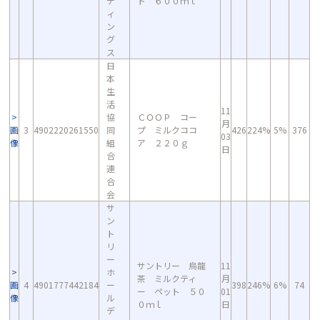
デ
ト ６００ｍｌ
ィ
ン
グ
ス
日
本
生
活
11
協
ＣＯＯＰ コー
月
画
3
4902220261550
同
プ ミルクココ
426
224%
5%
376
03
像
組
ア ２２０ｇ
日
合
連
合
会
サ
ン
ト
リ
ー
サントリー 烏龍
11
ホ
茶 ミルクティ
月
画
4
4901777442184
ー
398
246%
6%
74
ー ペット ５０
01
像
ル
０ｍｌ
日
デ