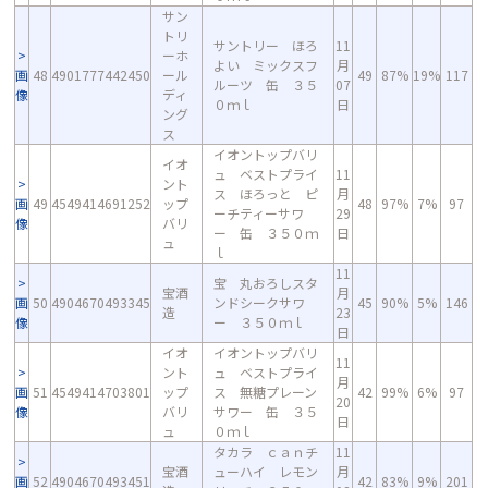
サン
トリ
サントリー ほろ
11
ーホ
よい ミックスフ
月
画
48
4901777442450
ール
49
87%
19%
117
ルーツ 缶 ３５
07
像
ディ
０ｍｌ
日
ング
ス
イオントップバリ
イオ
ュ ベストプライ
11
ント
ス ほろっと ピ
月
画
49
4549414691252
ップ
48
97%
7%
97
ーチティーサワ
29
像
バリ
ー 缶 ３５０ｍ
日
ュ
ｌ
11
宝 丸おろしスタ
宝酒
月
画
50
4904670493345
ンドシークサワ
45
90%
5%
146
造
23
像
ー ３５０ｍｌ
日
イオ
イオントップバリ
11
ント
ュ ベストプライ
月
画
51
4549414703801
ップ
ス 無糖プレーン
42
99%
6%
97
20
像
バリ
サワー 缶 ３５
日
ュ
０ｍｌ
タカラ ｃａｎチ
11
宝酒
ューハイ レモン
月
画
52
4904670493451
42
83%
9%
201