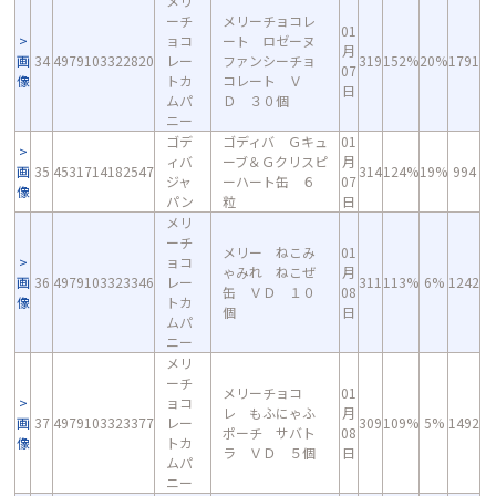
メリ
ーチ
メリーチョコレ
01
ョコ
ート ロゼーヌ
月
画
34
4979103322820
レー
ファンシーチョ
319
152%
20%
1791
07
像
トカ
コレート Ｖ
日
ムパ
Ｄ ３０個
ニー
ゴデ
ゴディバ Ｇキュ
01
ィバ
ーブ＆Ｇクリスピ
月
画
35
4531714182547
314
124%
19%
994
ジャ
ーハート缶 ６
07
像
パン
粒
日
メリ
ーチ
メリー ねこみ
01
ョコ
ゃみれ ねこぜ
月
画
36
4979103323346
レー
311
113%
6%
1242
缶 ＶＤ １０
08
像
トカ
個
日
ムパ
ニー
メリ
ーチ
メリーチョコ
01
ョコ
レ もふにゃふ
月
画
37
4979103323377
レー
309
109%
5%
1492
ポーチ サバト
08
像
トカ
ラ ＶＤ ５個
日
ムパ
ニー