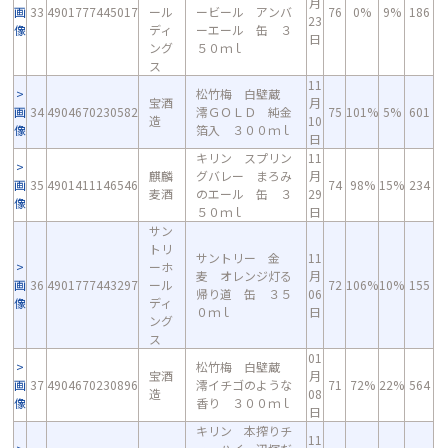
月
画
33
4901777445017
ール
ービール アンバ
76
0%
9%
186
23
像
ディ
ーエール 缶 ３
日
ング
５０ｍｌ
ス
11
松竹梅 白壁蔵
宝酒
月
画
34
4904670230582
澪ＧＯＬＤ 純金
75
101%
5%
601
造
10
像
箔入 ３００ｍｌ
日
キリン スプリン
11
麒麟
グバレー まろみ
月
画
35
4901411146546
74
98%
15%
234
麦酒
のエール 缶 ３
29
像
５０ｍｌ
日
サン
トリ
サントリー 金
11
ーホ
麦 オレンジ灯る
月
画
36
4901777443297
ール
72
106%
10%
155
帰り道 缶 ３５
06
像
ディ
０ｍｌ
日
ング
ス
01
松竹梅 白壁蔵
宝酒
月
画
37
4904670230896
澪イチゴのような
71
72%
22%
564
造
08
像
香り ３００ｍｌ
日
キリン 本搾りチ
11