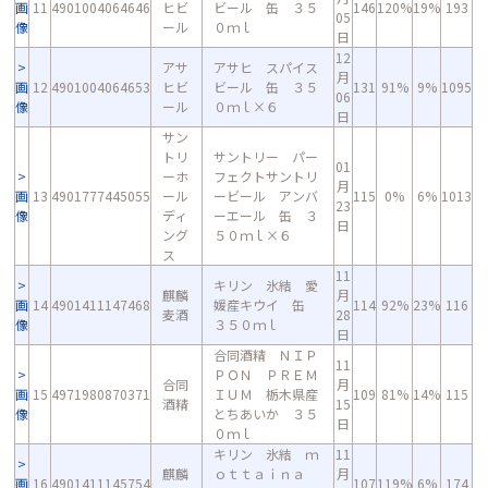
画
11
4901004064646
ヒビ
ビール 缶 ３５
146
120%
19%
193
05
像
ール
０ｍｌ
日
12
アサ
アサヒ スパイス
月
画
12
4901004064653
ヒビ
ビール 缶 ３５
131
91%
9%
1095
06
像
ール
０ｍｌ×６
日
サン
トリ
サントリー パー
01
ーホ
フェクトサントリ
月
画
13
4901777445055
ール
ービール アンバ
115
0%
6%
1013
23
像
ディ
ーエール 缶 ３
日
ング
５０ｍｌ×６
ス
11
キリン 氷結 愛
麒麟
月
画
14
4901411147468
媛産キウイ 缶
114
92%
23%
116
麦酒
28
像
３５０ｍｌ
日
合同酒精 ＮＩＰ
11
ＰＯＮ ＰＲＥＭ
合同
月
画
15
4971980870371
ＩＵＭ 栃木県産
109
81%
14%
115
酒精
15
像
とちあいか ３５
日
０ｍｌ
キリン 氷結 ｍ
11
麒麟
ｏｔｔａｉｎａ
月
画
16
4901411145754
107
119%
6%
174