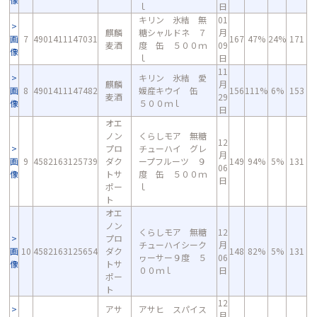
ｌ
日
キリン 氷結 無
01
麒麟
糖シャルドネ ７
月
画
7
4901411147031
167
47%
24%
171
麦酒
度 缶 ５００ｍ
09
像
ｌ
日
11
キリン 氷結 愛
麒麟
月
画
8
4901411147482
媛産キウイ 缶
156
111%
6%
153
麦酒
29
像
５００ｍｌ
日
オエ
ノン
くらしモア 無糖
12
プロ
チューハイ グレ
月
画
9
4582163125739
ダク
ープフルーツ ９
149
94%
5%
131
06
像
トサ
度 缶 ５００ｍ
日
ポー
ｌ
ト
オエ
ノン
くらしモア 無糖
12
プロ
チューハイシーク
月
画
10
4582163125654
ダク
148
82%
5%
131
ヮーサー９度 ５
06
像
トサ
００ｍｌ
日
ポー
ト
12
アサ
アサヒ スパイス
月