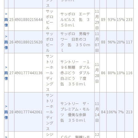
ス
サッ
11
サッポロ エーデ
ポロ
月
画
25
4901880215644
ルピルス 缶 ３
89
93%
15%
233
ビー
29
像
５０ｍｌ
ル
日
サッ
サッポロ 男梅サ
11
ポロ
ワー 日本のコ
月
画
26
4901880215620
88
96%
20%
117
ビー
ク 缶 ３５０ｍ
07
像
ル
ｌ
日
サン
トリ
サントリー －１
11
ーホ
９６無糖 ダブル
月
画
27
4901777443136
ール
赤ぶどう ダブル
86
80%
10%
116
28
像
ディ
白ぶどう ７度
日
ング
缶 ３５０ｍｌ
ス
サン
トリ
サントリー ザ・
11
ーホ
プレミアム・モル
月
画
28
4901777442061
ール
84
106%
7%
213
ツ 優美な余韻
14
像
ディ
缶 ３５０ｍｌ
日
ング
ス
シジ
12
ＣＧＣ 無糖レモ