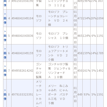
画
3
4902501058190
タ製
レミソングチョ
489
196%
15%
303
15
像
菓
コ １１２ｇ
日
モロゾフ プレ
01
モロ
ーンチョコレー
月
画
4
4946841049104
473
154%
20%
1094
ゾフ
ト ＶＤ ２４
08
像
個
日
01
モロ
モロゾフ プレ
月
画
5
4946841043836
465
124%
6%
1191
ゾフ
シャス １０個
08
像
日
モロゾフ トリ
01
モロ
ュフアソートメ
月
画
6
4946841049159
458
159%
14%
1789
ゾフ
ント ＶＤ ２
08
像
０個
日
ゴン
ゴンチャロフ製
01
チャ
菓 ジェンティ＆
月
画
7
4949582614242
450
161%
5%
1492
ロフ
リンフォード
07
像
製菓
Ａ １８個
日
メリ
ーチ
メリー ねこみ
01
ョコ
ゃみれ にゃん
月
画
8
4979103323391
レー
ポーチ パステ
449
93%
5%
1591
07
像
トカ
ル三毛 ＶＤ
日
ムパ
５個