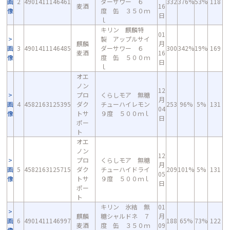
画
2
4901411146461
ダーサワー ６
332
376%
53%
118
麦酒
16
像
度 缶 ３５０ｍ
日
ｌ
キリン 麒麟特
01
製 アップルサイ
麒麟
月
画
3
4901411146485
ダーサワー ６
300
342%
19%
169
麦酒
16
像
度 缶 ５００ｍ
日
ｌ
オエ
ノン
12
プロ
くらしモア 無糖
月
画
4
4582163125395
ダク
チューハイレモン
253
96%
5%
131
04
像
トサ
９度 ５００ｍｌ
日
ポー
ト
オエ
ノン
12
プロ
くらしモア 無糖
月
画
5
4582163125715
ダク
チューハイドライ
209
101%
5%
131
05
像
トサ
９度 ５００ｍｌ
日
ポー
ト
キリン 氷結 無
01
麒麟
糖シャルドネ ７
月
画
6
4901411146997
188
65%
73%
122
麦酒
度 缶 ３５０ｍ
09
像