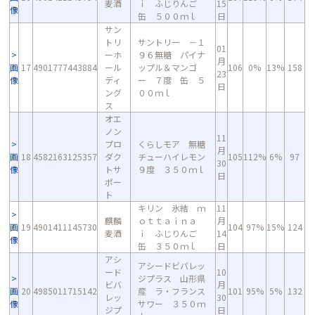
麦酒
ｉ ふじりんご
15
像
缶 ５００ｍｌ
日
サン
トリ
サントリー －１
01
ーホ
９６無糖 パイナ
月
画
17
4901777443884
ール
ップル＆マンゴ
106
0%
13%
158
23
像
ディ
ー ７度 缶 ５
日
ング
００ｍｌ
ス
オエ
ノン
11
プロ
くらしモア 無糖
月
画
18
4582163125357
ダク
チューハイレモン
105
112%
6%
97
30
像
トサ
９度 ３５０ｍｌ
日
ポー
ト
キリン 氷結 ｍ
11
麒麟
ｏｔｔａｉｎａ
月
画
19
4901411145730
104
97%
15%
124
麦酒
ｉ ふじりんご
14
像
缶 ３５０ｍｌ
日
アシ
アシードビバレッ
ード
10
ジプラス 山形県
ビバ
月
画
20
4985011715142
産 ラ・フランス
101
95%
5%
132
レッ
30
像
サワー ３５０ｍ
ジプ
日