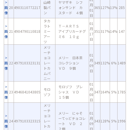
山崎
ヤマザキ シフ
月
画
20
4903110772217
製パ
ォンサンド カ
365
127%
13%
285
01
像
ン
スタ－ド ４個
日
タカ
01
ラト
Ｔ－ＡＲＴＳ
月
画
21
4904790110818
ミー
アイプリカードグ
351
317%
14%
147
17
像
アー
ミ６ １０ｇ
日
ツ
メリ
ーチ
01
ョコ
メリー 日本茶
月
画
22
4979103323131
レー
コレクション
349
132%
6%
1489
09
像
トカ
ＶＤ ９個
日
ムパ
ニー
01
モロゾフ プレ
モロ
月
画
23
4946841043805
シャス ＶＤ
347
164%
5%
1785
ゾフ
08
像
１５個
日
メリ
ーチ
メリー にゃそ
01
ョコ
ーてっどチョコレ
月
画
24
4979103323315
レー
343
128%
5%
1996
ート ＶＤ ２
09
像
トカ
２個
日