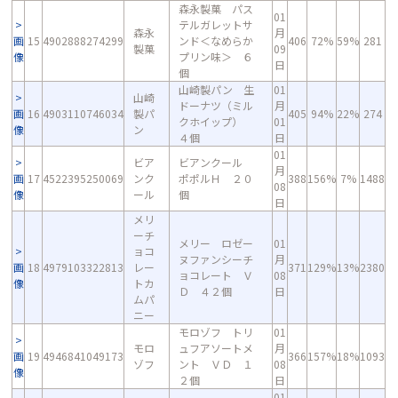
森永製菓 パス
01
テルガレットサ
森永
月
画
15
4902888274299
ンド＜なめらか
406
72%
59%
281
製菓
09
像
プリン味＞ ６
日
個
山崎製パン 生
01
山崎
ドーナツ（ミル
月
画
16
4903110746034
製パ
405
94%
22%
274
クホイップ）
01
像
ン
４個
日
01
ビア
ビアンクール
月
画
17
4522395250069
ンク
ポポルＨ ２０
388
156%
7%
1488
08
像
ール
個
日
メリ
ーチ
メリー ロゼー
01
ョコ
ヌファンシーチ
月
画
18
4979103322813
レー
371
129%
13%
2380
ョコレート Ｖ
08
像
トカ
Ｄ ４２個
日
ムパ
ニー
モロゾフ トリ
01
モロ
ュフアソートメ
月
画
19
4946841049173
366
157%
18%
1093
ゾフ
ント ＶＤ １
08
像
２個
日
01