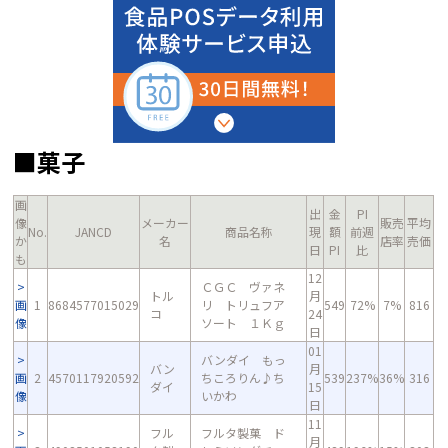
■菓子
画
出
金
PI
像
メーカー
販売
平均
No.
JANCD
商品名称
現
額
前週
か
名
店率
売価
日
PI
比
も
12
ＣＧＣ ヴァネ
トル
月
画
1
8684577015029
リ トリュフア
549
72%
7%
816
コ
24
像
ソート １Ｋｇ
日
01
バンダイ もっ
バン
月
画
2
4570117920592
ちころりん♪ち
539
237%
36%
316
ダイ
15
像
いかわ
日
11
フル
フルタ製菓 ド
月