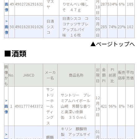
マス
月
画
49
4902726291631
りせんべい梅し
287
534%
6%
105
ヤ
18
像
そ ４７ｇ
日
日清シスコ コ
01
日清
コナッツサブレ
月
画
50
4901620301026
シス
285
74%
23%
102
アップルパイ
09
像
コ
味 １６枚
日
▲ページトップへ
■酒類
画
出
金
PI
像
メーカ
販売
平均
No.
JANCD
商品名称
現
額
前週
か
ー名
店率
売価
日
PI
比
も
サン
トリ
サントリー プレ
12
ーホ
ミアムハイボール
月
画
1
4901777443372
ール
山崎 芳醇な香り
421
96%
8%
745
19
像
ディ
と奥深い余韻
日
ング
缶 ３５０ｍｌ
ス
キリン 麒麟特
01
製 アップルサイ
麒麟
月