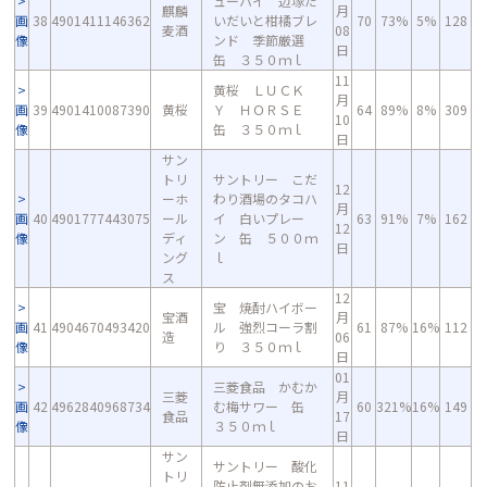
ューハイ 辺塚だ
麒麟
月
画
38
4901411146362
いだいと柑橘ブレ
70
73%
5%
128
麦酒
08
像
ンド 季節厳選
日
缶 ３５０ｍｌ
11
黄桜 ＬＵＣＫ
月
画
39
4901410087390
黄桜
Ｙ ＨＯＲＳＥ
64
89%
8%
309
10
像
缶 ３５０ｍｌ
日
サン
トリ
サントリー こだ
12
ーホ
わり酒場のタコハ
月
画
40
4901777443075
ール
イ 白いプレー
63
91%
7%
162
12
像
ディ
ン 缶 ５００ｍ
日
ング
ｌ
ス
12
宝 焼酎ハイボー
宝酒
月
画
41
4904670493420
ル 強烈コーラ割
61
87%
16%
112
造
06
像
り ３５０ｍｌ
日
01
三菱食品 かむか
三菱
月
画
42
4962840968734
む梅サワー 缶
60
321%
16%
149
食品
17
像
３５０ｍｌ
日
サン
サントリー 酸化
トリ
防止剤無添加のお
11