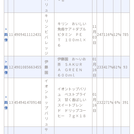
リ
ュ
キ
リ
キリン おいしい
ン
11
免疫ケア＋ダブル
ビ
月
画
11
4909411112431
ビタミン ＰＥ
247
116%
12%
785
バ
03
像
Ｔ １００ｍｌ×
レ
日
６
ッ
ジ
伊藤園 お～いお
01
伊
茶 ＳＡＫＵＲ
月
画
12
4901085663455
藤
233
417%
61%
93
Ａ ＧＲＥＥＮ
16
像
園
６００ｍｌ
日
イ
オ
イオントップバリ
ン
ュ ベストプライ
01
ト
ス 甘く香ばしい
月
画
13
4549414709148
ッ
232
271%
6%
391
スイートブレン
16
像
プ
ド ドリップコー
日
バ
ヒー ７ｇ×１８
リ
ュ
サ