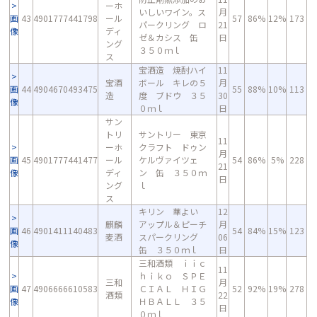
ーホ
いしいワイン。ス
月
画
43
4901777441798
ール
57
86%
12%
173
パークリング ロ
21
像
ディ
ゼ＆カシス 缶
日
ング
３５０ｍｌ
ス
宝酒造 焼酎ハイ
11
宝酒
ボール キレの５
月
画
44
4904670493475
55
88%
10%
113
造
度 ブドウ ３５
30
像
０ｍｌ
日
サン
トリ
サントリー 東京
11
ーホ
クラフト ドゥン
月
画
45
4901777441477
ール
ケルヴァイツェ
54
86%
5%
228
21
像
ディ
ン 缶 ３５０ｍ
日
ング
ｌ
ス
キリン 華よい
12
麒麟
アップル＆ピーチ
月
画
46
4901411140483
54
84%
15%
123
麦酒
スパークリング
06
像
缶 ３５０ｍｌ
日
三和酒類 ｉｉｃ
11
ｈｉｋｏ ＳＰＥ
三和
月
画
47
4906666610583
ＣＩＡＬ ＨＩＧ
52
92%
19%
278
酒類
22
像
ＨＢＡＬＬ ３５
日
０ｍｌ