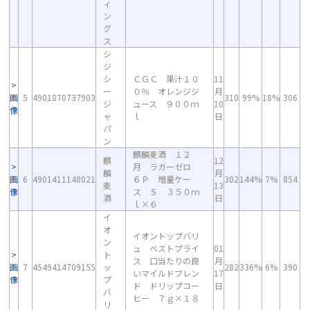
ィ
ン
グ
ス
シ
ジ
シ
ＣＧＣ 果汁１０
11
ー
０％ オレンジジ
月
画
5
4901870737903
310
99%
18%
306
ジ
ュース ９００ｍ
10
像
ャ
ｌ
日
パ
ン
麒麟麦酒 １２
麒
12
月 ラガーゼロ
麟
月
画
6
4901411148021
６Ｐ 増量ケー
302
144%
7%
854
麦
13
像
ス Ｓ ３５０ｍ
酒
日
ｌ×６
イ
オ
イオントップバリ
ン
ュ ベストプライ
01
ト
ス 口当たりの良
月
画
7
4549414709155
ッ
282
336%
6%
390
いマイルドブレン
17
像
プ
ド ドリップコー
日
バ
ヒー ７ｇ×１８
リ