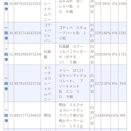
みゃみれ ねこ
月
画
29
4979103323353
レー
333
96%
5%
1095
にゃべ缶 Ｖ
08
像
トカ
Ｄ ６個
日
ムパ
ニー
ゴデ
01
ゴディバ Ｇキュ
ィバ
月
画
30
4531714182554
ーブハート缶 １
329
140%
6%
2391
ジャ
07
像
０粒
パン
日
松風屋 スイー
01
松風
ツ＆バニティポー
月
画
31
4902980473194
329
106%
8%
1791
屋
チ（ポケモ
06
像
ン） ５個
日
メリ
メリー はじけ
ーチ
るキャンディチョ
01
ョコ
コレート。 ア
月
画
32
4979103323728
レー
327
120%
6%
994
ソートメント
07
像
トカ
缶 ミニ Ｖ
日
ムパ
Ｄ ９個
ニー
明治 ミルクチ
01
ョコレートビッ
月
画
33
4902777244419
明治
グパック美少女
324
494%
18%
496
17
像
戦士セーラーム
日
ーン １５２ｇ