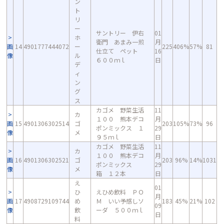
ン
ト
リ
ー
サントリー 伊右
01
ホ
衛門 あまみ一煎
月
画
14
4901777444072
ー
225
406%
57%
81
仕立て ペット
16
像
ル
６００ｍｌ
日
デ
ィ
ン
グ
ス
カゴメ 野菜生活
11
カ
１００ 熊本デコ
月
画
15
4901306302514
ゴ
203
105%
73%
96
ポンミックス １
29
像
メ
９５ｍｌ
日
カゴメ 野菜生活
11
カ
１００ 熊本デコ
月
画
16
4901306302521
ゴ
203
96%
14%
1031
ポンミックス
29
像
メ
箱 １２本
日
え
01
ひ
えひめ飲料 ＰＯ
月
画
17
4908729109744
め
Ｍ いい予感しソ
183
45%
21%
102
09
像
飲
ーダ ５００ｍｌ
日
料