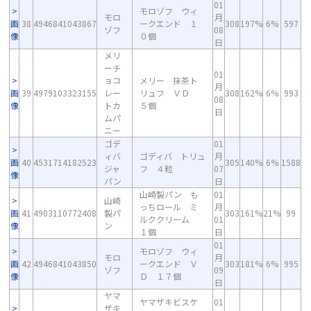
01
モロゾフ ウィ
モロ
月
画
38
4946841043867
ークエンド １
308
197%
6%
597
ゾフ
08
像
０個
日
メリ
ーチ
01
ョコ
メリー 抹茶ト
月
画
39
4979103323155
レー
リュフ ＶＤ
308
162%
6%
993
08
像
トカ
５個
日
ムパ
ニー
ゴデ
01
ィバ
ゴディバ トリュ
月
画
40
4531714182523
305
140%
6%
1588
ジャ
フ ４粒
07
像
パン
日
山崎製パン も
01
山崎
っちロール ミ
月
画
41
4903110772408
製パ
303
161%
21%
99
ルククリーム
01
像
ン
１個
日
01
モロゾフ ウィ
モロ
月
画
42
4946841043850
ークエンド Ｖ
303
181%
6%
995
ゾフ
09
像
Ｄ １７個
日
ヤマ
ヤマザキビスケ
01
ザキ