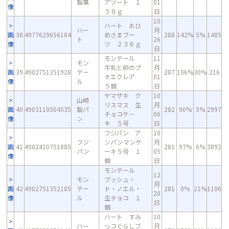
製菓
アソート １
01
像
５８ｇ
日
10
ハート おひ
ハー
月
画
38
4977629656184
めさまブー
288
142%
5%
1485
ト
26
像
ツ ２３６ｇ
日
モンテール
11
モン
牛乳と卵のプ
月
画
39
4902751351928
テー
287
106%
30%
216
チエクレア
01
像
ル
５個
日
ヤマザキ ク
10
山崎
リスマス 生
月
画
40
4903110504535
製パ
282
90%
5%
2997
チョコケ－
06
像
ン
キ ５号
日
フジパン ア
10
フジ
ンパンマンケ
月
画
41
4902410751885
281
97%
6%
3892
パン
ーキ５号 １
05
像
個
日
モンテール
12
モン
ブッシュ・
月
画
42
4902751352185
テー
ド・ノエル・
281
0%
21%
1106
20
像
ル
生チョコ １
日
個
ハート すみ
10
ハー
っコぐらしブ
月