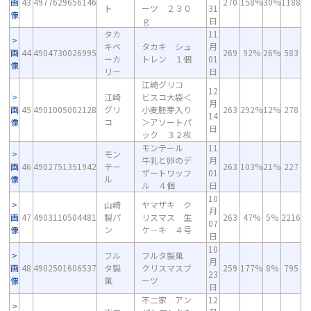
画
43
4977629656146
270
158%
30%
1188
ト
ーツ ２３０
31
像
ｇ
日
タカ
11
キベ
タカキ シュ
月
画
44
4904730026995
269
92%
26%
583
ーカ
トレン １個
01
像
リー
日
江崎グリコ
12
江崎
ビスコ大袋＜
月
画
45
4901005002128
グリ
小麦胚芽入り
263
292%
12%
278
14
像
コ
＞アソートパ
日
ック ３２枚
モンテール
11
モン
牛乳と卵のデ
月
画
46
4902751351942
テー
263
103%
21%
227
ザートワッフ
01
像
ル
ル ４個
日
10
山崎
ヤマザキ ク
月
画
47
4903110504481
製パ
リスマス 生
263
47%
5%
2216
07
像
ン
ケ－キ ４号
日
10
フル
フルタ製菓
月
画
48
4902501606537
タ製
クリスマスブ
259
177%
8%
795
23
像
菓
ーツ
日
不二家 アン
12