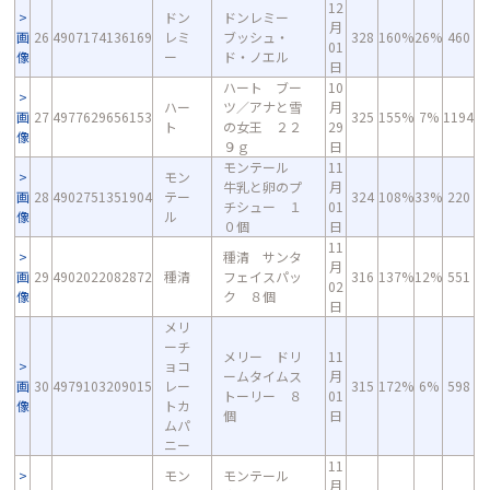
12
ドン
ドンレミー
月
画
26
4907174136169
レミ
ブッシュ・
328
160%
26%
460
01
像
ー
ド・ノエル
日
ハート ブー
10
ハー
ツ／アナと雪
月
画
27
4977629656153
325
155%
7%
1194
ト
の女王 ２２
29
像
９ｇ
日
モンテール
11
モン
牛乳と卵のプ
月
画
28
4902751351904
テー
324
108%
33%
220
チシュー １
01
像
ル
０個
日
11
種清 サンタ
月
画
29
4902022082872
種清
フェイスパッ
316
137%
12%
551
02
像
ク ８個
日
メリ
ーチ
メリー ドリ
11
ョコ
ームタイムス
月
画
30
4979103209015
レー
315
172%
6%
598
トーリー ８
01
像
トカ
個
日
ムパ
ニー
11
モン
モンテール
月