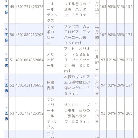
ーホ
レモル香りのご
月
画
49
4901777425378
103
95%
31%
192
ール
褒美 ハラタ
15
像
ディン
ウ ３５０ｍｌ
日
グス
サッ
サッポロ ＷＩ
11
ポロ
ＴＨビア アン
月
画
50
4901880213206
102
98%
35%
177
ビー
バーエール缶
08
像
ル
３５０ｍｌ
日
アサヒ オリオ
11
アサ
ン ７５ＢＥＥ
月
画
51
4901004062864
ヒビ
Ｒ ヴァイツェ
97
121%
12%
227
02
像
ール
ン 缶 ３５０
日
ｍｌ
本搾りプレミア
11
麒麟
ム５種柑橘と辺
月
画
52
4901411136653
94
92%
26%
134
麦酒
塚だいだい ３
15
像
５０ｍｌ
日
サン
トリ
サントリー プ
11
ーホ
レモル 香りの
月
画
53
4901777425392
91
94%
9%
269
ール
ご褒美ハラタ
15
像
ディン
ウ ５００ｍｌ
日
グス
サン