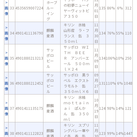
ホーブ
の初夢ニューイ
月
画
33
4535659007224
ルー
135
86%
6%
312
ヤーヴィットビ
01
像
イン
ア３５０
日
グ
キリン 氷結
11
麒麟
山形産 ラ・フ
月
画
34
4901411136790
134
76%
55%
110
麦酒
ランス 缶 ３
30
像
５０ｍｌ
日
サッポロ ＷＩ
サッ
11
ＴＨ ＢＥＥ
ポロ
月
画
35
4901880213213
Ｒ アンバーエ
134
106%
10%
250
ビー
09
像
ール ５００ｍ
ル
日
ｌ×２４
サッ
サッポロ 黒ラ
09
ポロ
ベル エクスト
月
画
36
4901880212452
131
110%
6%
1048
ビー
ラモルト 缶
27
像
ル
３５０ｍｌ×６
日
キリン 氷結
10
ｍｏｔｔａｉｎ
麒麟
月
画
37
4901411135175
ａｉ ぽんか
124
98%
14%
121
麦酒
19
像
ん 缶 ３５０
日
ｍｌ
キリン スプリ
11
麒麟
ングバレー華や
月
画
38
4901411122823
123
99%
14%
1447
麦酒
ぐ冬 香 缶
30