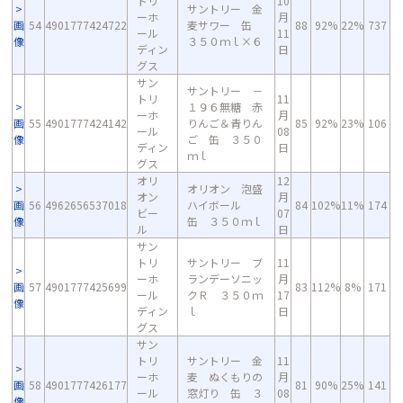
トリ
10
サントリー 金
ーホ
月
画
54
4901777424722
麦サワー 缶
88
92%
22%
737
ール
11
像
３５０ｍｌ×６
ディン
日
グス
サン
サントリー －
トリ
11
１９６無糖 赤
ーホ
月
画
55
4901777424142
りんご＆青りん
85
92%
23%
106
ール
08
像
ご 缶 ３５０
ディン
日
ｍｌ
グス
オリ
12
オリオン 泡盛
オン
月
画
56
4962656537018
ハイボール
84
102%
11%
174
ビー
07
像
缶 ３５０ｍｌ
ル
日
サン
トリ
サントリー ブ
11
ーホ
ランデーソニッ
月
画
57
4901777425699
83
112%
8%
171
ール
クＲ ３５０ｍ
17
像
ディン
ｌ
日
グス
サン
トリ
サントリー 金
11
ーホ
麦 ぬくもりの
月
画
58
4901777426177
81
90%
25%
141
ール
窓灯り 缶 ３
08
像