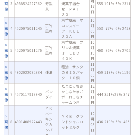
月
画
3
4988524227362
寿製
焼菓子詰合
555
101%
6%
2311
17
像
菓
せ ＰＡＦ－
日
３０Ｌ
京竹風庵 マ
10
京竹
ロンスイー
月
画
4
4520075011245
553
77%
6%
2413
風庵
ツ ＫＬＬ－
09
像
３０Ａ
日
京竹風庵 プ
10
京竹
リン＆焼菓
月
画
5
4520075011276
468
86%
6%
2702
風庵
子 ＬＢＤ－
19
像
４０Ｋ
日
11
種清 サンタ
月
画
6
4902022082834
種清
のＢＩＧパッ
459
119%
6%
1196
05
像
ク １０個
日
たまごっちお
12
バン
かしなたまご
月
画
7
4570117918940
444
351%
27%
347
ダイ
ボーロっちチ
11
像
ャームつき
日
ＹＫ
ベー
12
ＹＫＢ グラ
キン
月
画
8
4901408922443
ンドシャルロ
436
210%
5%
495
グカ
03
像
ットミルク
ンパ
日