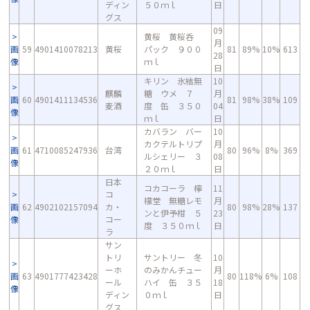
ディン
５０ｍｌ
日
グス
09
黄桜 黄桜呑
月
画
59
4901410078213
黄桜
パック ９００
81
89%
10%
613
28
像
ｍｌ
日
キリン 氷結無
10
麒麟
糖 ウメ ７
月
画
60
4901411134536
81
98%
38%
109
麦酒
度 缶 ３５０
04
像
ｍｌ
日
カバラン バー
10
カクテルトリプ
月
画
61
4710085247936
台湾
80
96%
8%
369
ルシェリー ３
08
像
２０ｍｌ
日
日本
コカコーラ 檸
11
コ
檬堂 無糖レモ
月
画
62
4902102157094
カ・
80
98%
28%
137
ンと伊予柑 ５
23
像
コー
度 ３５０ｍｌ
日
ラ
サン
トリ
サントリー 冬
10
ーホ
のみかんチュー
月
画
63
4901777423428
80
118%
6%
108
ール
ハイ 缶 ３５
18
像
ディン
０ｍｌ
日
グス