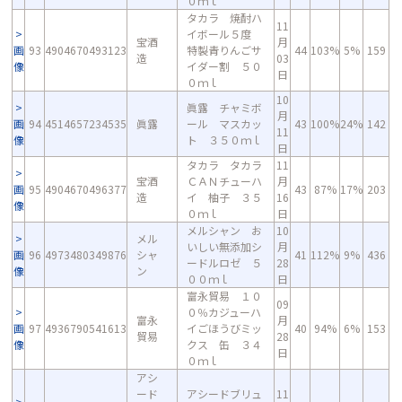
０ｍｌ
タカラ 焼酎ハ
11
イボール５度
宝酒
月
画
93
4904670493123
特製青りんごサ
44
103%
5%
159
造
03
像
イダー割 ５０
日
０ｍｌ
10
眞露 チャミボ
月
画
94
4514657234535
眞露
ール マスカッ
43
100%
24%
142
11
像
ト ３５０ｍｌ
日
タカラ タカラ
11
宝酒
ＣＡＮチューハ
月
画
95
4904670496377
43
87%
17%
203
造
イ 柚子 ３５
16
像
０ｍｌ
日
メルシャン お
10
メル
いしい無添加シ
月
画
96
4973480349876
シャ
41
112%
9%
436
ードルロゼ ５
28
像
ン
００ｍｌ
日
富永貿易 １０
09
０％カジューハ
富永
月
画
97
4936790541613
イごほうびミッ
40
94%
6%
153
貿易
28
像
クス 缶 ３４
日
０ｍｌ
アシ
ード
アシードブリュ
11