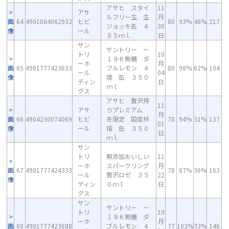
アサヒ スタイ
11
アサ
ルフリー生 生
月
画
64
4901004062932
ヒビ
80
93%
46%
217
ジョッキ缶 ４
30
像
ール
８５ｍｌ
日
サン
サントリー ー
トリ
10
１９６無糖 ダ
ーホ
月
画
65
4901777423633
ブルレモン ４
80
98%
62%
104
ール
04
像
度 缶 ３５０
ディン
日
ｍｌ
グス
アサヒ 贅沢搾
11
アサ
りプレミアム
月
画
66
4904230074069
ヒビ
冬限定 国産林
78
94%
31%
137
01
像
ール
檎 缶 ３５０
日
ｍｌ
サン
トリ
無添加おいしい
11
ーホ
スパークリング
月
画
67
4901777424333
78
87%
36%
163
ール
贅沢ロゼ ３５
22
像
ディン
０ｍｌ
日
グス
サン
サントリー ー
トリ
10
１９６無糖 ダ
ーホ
月
画
68
4901777423688
ブルレモン ４
77
103%
33%
146