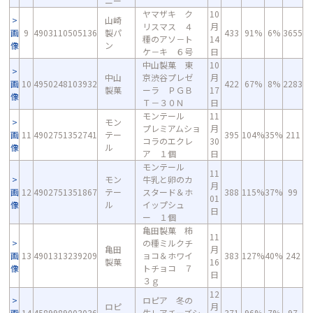
ニー
ヤマザキ ク
10
山崎
リスマス ４
月
画
9
4903110505136
製パ
433
91%
6%
3655
種のアソ－ト
14
像
ン
ケ－キ ６号
日
中山製菓 東
10
中山
京渋谷プレゼ
月
画
10
4950248103932
422
67%
8%
2283
製菓
ーラ ＰＧＢ
17
像
Ｔ－３０Ｎ
日
モンテール
11
モン
プレミアムショ
月
画
11
4902751352741
テー
395
104%
35%
211
コラのエクレ
30
像
ル
ア １個
日
モンテール
11
モン
牛乳と卵のカ
月
画
12
4902751351867
テー
スタード＆ホ
388
115%
37%
99
01
像
ル
イップシュ
日
ー １個
亀田製菓 柿
11
の種ミルクチ
亀田
月
画
13
4901313239209
ョコ＆ホワイ
383
127%
40%
242
製菓
16
像
トチョコ ７
日
３ｇ
12
ロピア 冬の
ロピ
月
画
14
4589989003036
生レアチーズシ
371
96%
7%
97