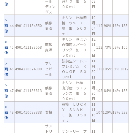
ール
窓灯り 缶 ５
08
像
ディン
００ｍｌ
日
グス
キリン 氷結無
10
麒麟
糖 ウメ ７
月
画
44
4901411134550
112
98%
16%
155
麦酒
度 缶 ５００
04
像
ｍｌ
日
キリン 華よい
12
麒麟
白葡萄スパーク
月
画
45
4901411138558
112
73%
59%
105
麦酒
リング 缶 ３
07
像
５０ｍｌ
日
弘前生シードル
11
アサ
プレミアム Ｒ
月
画
46
4904230074380
ヒビ
110
105%
9%
1012
ＯＵＧＥ ５０
30
像
ール
０ｍｌ
日
キリン 氷結
11
麒麟
山形産 ラ・フ
月
画
47
4901411136813
108
84%
14%
155
麦酒
ランス 缶 ５
30
像
００ｍｌ
日
黄桜 ＬＵＣＫ
11
Ｙ ＳＮＡＫ
月
画
48
4901410087338
黄桜
104
120%
18%
293
Ｅ 缶 ３５０
16
像
ｍｌ
日
サン
トリ
サントリー プ
11