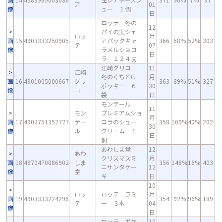
ア
01
像
ュー １個
日
ロッテ 冬の
12
パイの実シェ
ロッ
月
画
15
4903333250905
アパックキャ
366
68%
52%
303
テ
07
像
ラメルショコ
日
ラ １２４ｇ
江崎グリコ
11
江崎
冬のくちどけ
月
画
16
4901005000667
グリ
363
89%
51%
327
ポッキー ６
30
像
コ
袋
日
モンテール
11
モン
プレミアムショ
月
画
17
4902751352727
テー
コラのシュー
358
109%
40%
202
30
像
ル
クリーム １
日
個
あわしま堂
12
あわ
クリスマスミ
月
画
18
4970470086902
しま
356
148%
16%
403
ニサンタケー
12
像
堂
キ
日
10
ロッ
ロッテ ラミ
月
画
19
4903333224296
354
92%
96%
189
テ
ー ３本
04
像
日
ロッテ ポケ
10