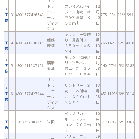
サン
トリ
プレミアムハイ
12
ーホ
ボール山崎 華
月
画
3
4901777426740
775
0%
11%
599
ール
やかで濃厚 ３
20
像
ディン
５０ｍｌ
日
グス
キリン 一番搾
12
麒麟
り 景品付き
月
画
4
4901411138015
765
142%
12%
4018
麦酒
３５０ｍｌ×６
13
像
×４
日
キリン 淡麗グ
12
麒麟
リーンラベル
月
画
5
4901411137926
640
77%
5%
3182
麦酒
景品付き ３５
08
像
０ｍｌ×６×４
日
サン
トリ
サントリー 金
12
ーホ
麦 ＩＷ付特
月
画
6
4901777427044
451
112%
6%
3114
ール
発 ３５０ｍｌ
08
像
ディン
×６×４
日
グス
ペルノリカー
10
ル ザ・ディー
月
画
7
0813497003047
米国
317
120%
5%
3363
コン ７００ｍ
19
像
ｌ
日
アサヒ ニッ
09
アサ