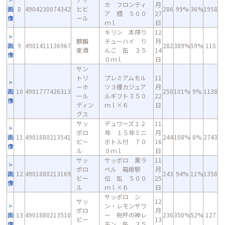
カ フロンティ
月
画
8
4904230074342
ヒビ
286
99%
36%
1958
ア 瓶 ５００
27
像
ール
ｍｌ
日
キリン 本搾り
12
麒麟
チューハイ り
月
画
9
4901411136967
282
389%
59%
115
麦酒
んご 缶 ３５
14
像
０ｍｌ
日
サン
トリ
プレミアムモル
11
ーホ
ツ３種カジュア
月
画
10
4901777426313
250
101%
9%
1138
ール
ルギフト３５０
22
像
ディン
ｍｌ×６
日
グス
サッ
デュワーズ１２
11
ポロ
年 １５年ミニ
月
画
11
4901880213541
244
108%
8%
2743
ビー
ボトル付 ７０
16
像
ル
０ｍｌ
日
サッ
サッポロ 黒ラ
11
ポロ
ベル 箱根駅
月
画
12
4901880213169
243
94%
11%
1358
ビー
伝 缶 ５００
25
像
ル
ｍｌ×６
日
サッポロ シ
サッ
12
ン・レモンサワ
ポロ
月
画
13
4901880213510
ー 祝杯の神レ
236
350%
52%
127
ビー
13
像
モン 缶 ３５