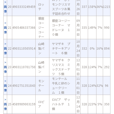
ロッ
モンクリスマ
月
画
20
4903333249459
337
158%
36%
1215
テ
スブーツお菓
26
像
子詰め合わせ
日
銀座
銀座コージー
09
コー
コーナー マ
月
画
21
4905486337366
ジー
335
149%
7%
990
ドレーヌ １
30
像
コー
０個
日
ナー
10
山崎
ヤマザキ プ
月
画
22
4903110505914
製パ
チケーキアソ
332
0%
16%
894
24
像
ン
ート ６個
日
ヤマザキ ク
12
山崎
リスマス ミ
月
画
23
4903110701750
製パ
328
124%
7%
292
ックスド－ナ
01
像
ン
ツ ５個
日
モンテール
11
モン
牛乳と卵のシ
月
画
24
4902751351843
テー
328
124%
32%
96
ュークリー
01
像
ル
ム １個
日
12
ロピア ザッ
ロピ
月
画
25
4589989003159
ハトルテ １
328
223%
5%
350
ア
14
像
個
日