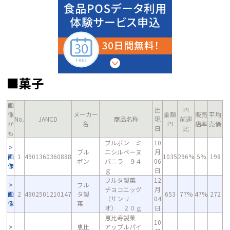
■菓子
画
出
PI
像
メーカー
金額
販売
平均
No.
JANCD
商品名称
現
前週
か
名
PI
店率
売価
日
比
も
ブルボン ミ
10
ブル
ニシルベーヌ
月
画
1
4901360360888
1035
296%
5%
198
ボン
バニラ ９４
06
像
ｇ
日
フルタ製菓
12
フル
チョコエッグ
月
画
2
4902501210147
タ製
653
77%
47%
272
（サンリ
04
像
菓
オ） ２０ｇ
日
恵比寿製菓
10
恵比
アップルパイ