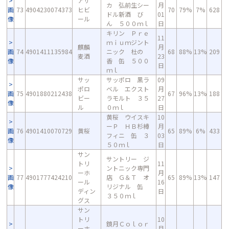
アサ
カ 弘前生シー
月
画
73
4904230074373
ヒビ
70
79%
7%
628
ドル新酒 び
01
像
ール
ん ５００ｍｌ
日
キリン Ｐｒｅ
11
ｍｉｕｍジント
麒麟
月
画
74
4901411135984
ニック 杜の
68
88%
13%
209
麦酒
23
像
香 缶 ５００
日
ｍｌ
サッ
サッポロ 黒ラ
09
ポロ
ベル エクスト
月
画
75
4901880212438
67
96%
13%
188
ビー
ラモルト ３５
27
像
ル
０ｍｌ
日
黄桜 ウイスキ
10
ーＰ ＨＢ杉樽
月
画
76
4901410070729
黄桜
65
89%
6%
433
フィニ 缶 ３
03
像
５０ｍｌ
日
サン
サントリー ジ
トリ
11
ントニック専門
ーホ
月
画
77
4901777424210
店 Ｇ＆Ｔ オ
65
89%
13%
147
ール
16
像
リジナル 缶
ディン
日
３５０ｍｌ
グス
サン
トリ
10
鏡月Ｃｏｌｏｒ
ーホ
月