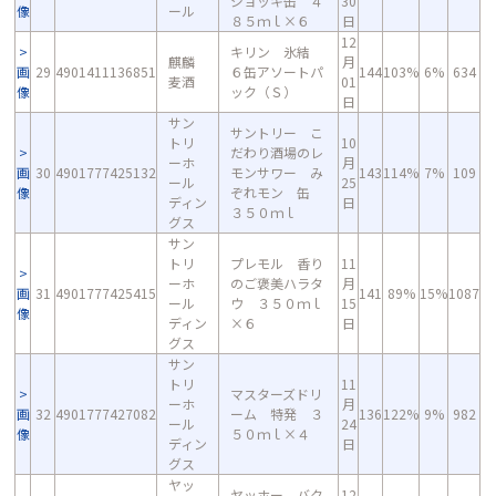
ジョッキ缶 ４
30
像
ール
８５ｍｌ×６
日
12
キリン 氷結
麒麟
月
画
29
4901411136851
６缶アソートパ
144
103%
6%
634
麦酒
01
像
ック（Ｓ）
日
サン
サントリー こ
トリ
10
だわり酒場のレ
ーホ
月
画
30
4901777425132
モンサワー み
143
114%
7%
109
ール
25
像
ぞれモン 缶
ディン
日
３５０ｍｌ
グス
サン
トリ
プレモル 香り
11
ーホ
のご褒美ハラタ
月
画
31
4901777425415
141
89%
15%
1087
ール
ウ ３５０ｍｌ
15
像
ディン
×６
日
グス
サン
トリ
11
マスターズドリ
ーホ
月
画
32
4901777427082
ーム 特発 ３
136
122%
9%
982
ール
24
像
５０ｍｌ×４
ディン
日
グス
ヤッ
ヤッホー バク
12