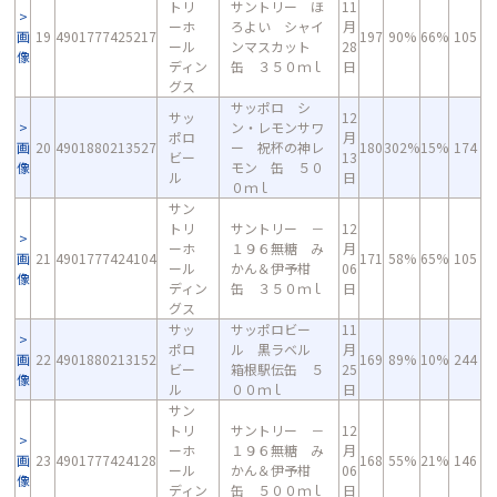
トリ
サントリー ほ
11
ーホ
ろよい シャイ
月
画
19
4901777425217
197
90%
66%
105
ール
ンマスカット
28
像
ディン
缶 ３５０ｍｌ
日
グス
サッポロ シ
サッ
12
ン・レモンサワ
ポロ
月
画
20
4901880213527
ー 祝杯の神レ
180
302%
15%
174
ビー
13
像
モン 缶 ５０
ル
日
０ｍｌ
サン
トリ
サントリー －
12
ーホ
１９６無糖 み
月
画
21
4901777424104
171
58%
65%
105
ール
かん＆伊予柑
06
像
ディン
缶 ３５０ｍｌ
日
グス
サッ
サッポロビー
11
ポロ
ル 黒ラベル
月
画
22
4901880213152
169
89%
10%
244
ビー
箱根駅伝缶 ５
25
像
ル
００ｍｌ
日
サン
トリ
サントリー －
12
ーホ
１９６無糖 み
月
画
23
4901777424128
168
55%
21%
146
ール
かん＆伊予柑
06
像
ディン
缶 ５００ｍｌ
日