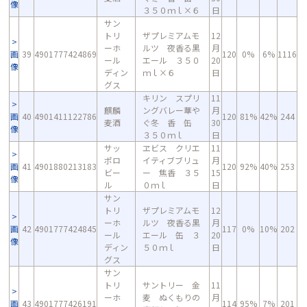
像
３５０ｍｌ×６
日
サン
トリ
ザプレミアムモ
12
ーホ
ルツ 夜香る黒
月
画
39
4901777424869
120
0%
6%
1116
ール
エール ３５０
20
像
ディン
ｍｌ×６
日
グス
キリン スプリ
11
麒麟
ングバレー華や
月
画
40
4901411122786
120
81%
42%
244
麦酒
ぐ冬 香 缶
30
像
３５０ｍｌ
日
サッ
ヱビス クリエ
11
ポロ
イティブブリュ
月
画
41
4901880213183
120
92%
40%
253
ビー
ー 焦香 ３５
15
像
ル
０ｍｌ
日
サン
トリ
ザプレミアムモ
12
ーホ
ルツ 夜香る黒
月
画
42
4901777424845
117
0%
10%
202
ール
エール 缶 ３
20
像
ディン
５０ｍｌ
日
グス
サン
トリ
サントリー 金
11
ーホ
麦 ぬくもりの
月
画
43
4901777426191
114
95%
7%
201