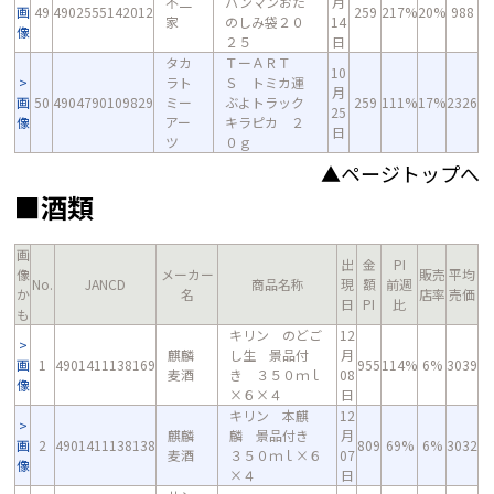
不二
パンマンおた
月
画
49
4902555142012
259
217%
20%
988
家
のしみ袋２０
14
像
２５
日
タカ
ＴーＡＲＴ
10
ラト
Ｓ トミカ運
月
画
50
4904790109829
ミー
ぶよトラック
259
111%
17%
2326
25
像
アー
キラピカ ２
日
ツ
０ｇ
▲ページトップへ
■酒類
画
出
金
PI
像
メーカー
販売
平均
No.
JANCD
商品名称
現
額
前週
か
名
店率
売価
日
PI
比
も
キリン のどご
12
麒麟
し生 景品付
月
画
1
4901411138169
955
114%
6%
3039
麦酒
き ３５０ｍｌ
08
像
×６×４
日
キリン 本麒
12
麒麟
麟 景品付き
月
画
2
4901411138138
809
69%
6%
3032
麦酒
３５０ｍｌ×６
07
像
×４
日