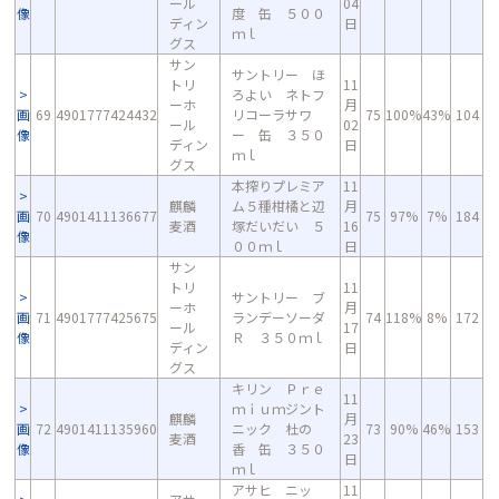
ール
04
像
度 缶 ５００
ディン
日
ｍｌ
グス
サン
サントリー ほ
トリ
11
ろよい ネトフ
ーホ
月
画
69
4901777424432
リコーラサワ
75
100%
43%
104
ール
02
像
ー 缶 ３５０
ディン
日
ｍｌ
グス
本搾りプレミア
11
麒麟
ム５種柑橘と辺
月
画
70
4901411136677
75
97%
7%
184
麦酒
塚だいだい ５
16
像
００ｍｌ
日
サン
トリ
11
サントリー ブ
ーホ
月
画
71
4901777425675
ランデーソーダ
74
118%
8%
172
ール
17
像
Ｒ ３５０ｍｌ
ディン
日
グス
キリン Ｐｒｅ
11
ｍｉｕｍジント
麒麟
月
画
72
4901411135960
ニック 杜の
73
90%
46%
153
麦酒
23
像
香 缶 ３５０
日
ｍｌ
アサヒ ニッ
11