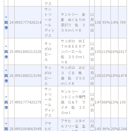
グス
サン
トリ
サントリー 金
11
ーホ
麦 ぬくもりの
月
画
24
4901777426214
158
95%
14%
769
ール
窓灯り 缶 ３
08
像
ディン
５０ｍｌ×６
日
グス
サッポロ ＷＩ
サッ
11
ＴＨＢＥＥＲア
ポロ
月
画
25
4901880213220
ンバーエール
155
112%
16%
1017
ビー
09
像
缶 ３５０ｍｌ
ル
日
×６
サッ
サッポロ ヱビ
11
ポロ
ス ＣＢ 焦
月
画
26
4901880213190
150
103%
18%
1474
ビー
香 缶 ３５０
15
像
ル
ｍｌ×６
日
サン
サントリー ジ
トリ
12
ントニック専門
ーホ
月
画
27
4901777425279
店 Ｇ＆Ｔ ラ
147
308%
15%
150
ール
14
像
イチ 缶 ３５
ディン
日
０ｍｌ
グス
アサヒ スタイ
11
アサ
ルフリー生 生
月
画
28
4901004062949
ヒビ
145
96%
20%
1244