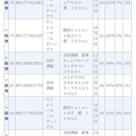
画
78
4901777421462
ｓアセロラ
65
125%
7%
720
ール
19
像
瓶 ７００ｍｌ
ディン
日
グス
サン
トリ
10
鏡月Ｃｏｌｏｒ
ーホ
月
画
79
4901777421547
ｓ白ぶどう
61
106%
6%
701
ール
19
像
瓶 ７００ｍｌ
ディン
日
グス
合同酒精 昔懐
12
合同
かしいフルーツ
月
画
80
4971980829935
60
64%
6%
105
酒精
ポンチサワー
01
像
３５０ｍｌ
日
ＮＩＰＰＯＮ
11
合同
ＰＲＥＭＩＵＭ
月
画
81
4971980831730
56
95%
18%
111
酒精
ラ・フランス３
22
像
５０ｍｌ
日
サン
トリ
10
鏡月Ｃｏｌｏｒ
ーホ
月
画
82
4901777421509
ｓゆず 瓶 ７
56
82%
6%
694
ール
19
像
００ｍｌ
ディン
日
グス
合同酒精 昔懐
12