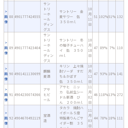
サン
トリ
10
サントリー 金
ーホ
月
画
88
4901777424555
麦サワー 缶
51
102%
51%
132
ール
11
像
３５０ｍｌ
ディン
日
グス
サン
トリ
サントリー 冬
10
ーホ
の柚子チューハ
月
画
89
4901777423404
47
89%
7%
110
ール
イ 缶 ３５０
18
像
ディン
ｍｌ
日
グス
キリン 上々焼
10
麒麟
酎ソーダ すだ
月
画
90
4901411130699
47
93%
18%
141
麦酒
ち＆かぼす
12
像
缶 ３５０ｍｌ
日
アサヒ ニッ
11
アサ
カ 弘前生シー
月
画
91
4904230074366
ヒビ
46
118%
13%
272
ドル新酒 び
02
像
ール
ん ２００ｍｌ
日
タカラ 焼酎ハ
11
イボール５度
宝酒
月
画
92
4904670492119
特製青りんごサ
44
78%
18%
111
造
03
像
イダー割 ３５
日