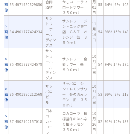
合同
かしいコーラフ
月
画
83
4971980829850
55
64%
6%
105
酒精
ロートサワー
01
像
３５０ｍｌ
日
サン
サントリー ジ
トリ
11
ントニック専門
ーホ
月
画
84
4901777424234
店 Ｇ＆Ｔ オ
54
98%
15%
149
ール
16
像
レンジ 缶 ３
ディン
日
５０ｍｌ
グス
サン
トリ
10
サントリー 金
ーホ
月
画
85
4901777424579
麦サワー 缶
54
94%
14%
192
ール
11
像
５００ｍｌ
ディン
日
グス
サッポロ シ
サッ
10
ン・レモンサワ
ポロ
月
画
86
4901880212568
ー 冬の深みレ
53
99%
9%
117
ビー
25
像
モン 缶 ３５
ル
日
０ｍｌ
日本
コカコーラ 檸
10
コ
檬堂冬のはんな
月
画
87
4902102157018
カ・
52
91%
12%
139
り柚子レモン
26
像
コー
３５０ｍｌ
日
ラ