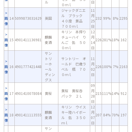
ル
日
０ｍｌ
ジャックダニエ
11
ル ブラック
月
画
14
5099873031629
英国
232
99%
8%
2295
４０度 景品
25
像
７００ｍｌ
日
キリン 本搾り
12
麒麟
チューハイ り
月
画
15
4901411136981
226
281%
18%
162
麦酒
んご 缶 ５０
14
像
０ｍｌ
日
サン
トリ
サントリー オ
11
ーホ
ールド 巳歳ラ
月
画
16
4901777421448
226
100%
7%
2163
ール
ベル 瓶 ７０
02
像
ディン
０ｍｌ
日
グス
09
黄桜 黄桜呑
月
画
17
4901410078084
黄桜
215
111%
14%
912
パック ２Ｌ
28
像
日
キリン ウイス
12
麒麟
キー陸ハイボー
月
画
18
4901411113555
207
84%
70%
197
麦酒
ル 缶 ３５０
07
像
ｍｌ
日
サン