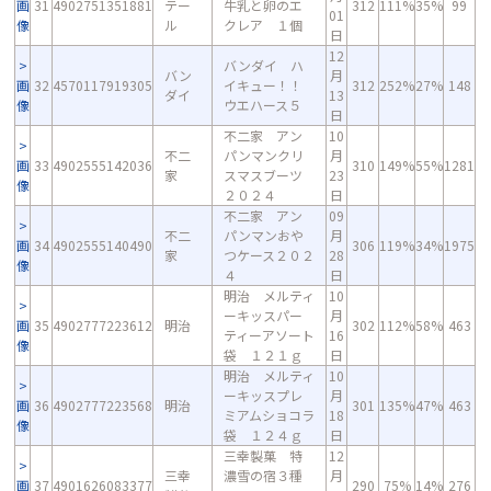
画
31
4902751351881
テー
牛乳と卵のエ
312
111%
35%
99
01
像
ル
クレア １個
日
12
バンダイ ハ
バン
月
画
32
4570117919305
イキュー！！
312
252%
27%
148
ダイ
13
像
ウエハース５
日
不二家 アン
10
不二
パンマンクリ
月
画
33
4902555142036
310
149%
55%
1281
家
スマスブーツ
23
像
２０２４
日
不二家 アン
09
不二
パンマンおや
月
画
34
4902555140490
306
119%
34%
1975
家
つケース２０２
28
像
４
日
明治 メルティ
10
ーキッスパー
月
画
35
4902777223612
明治
302
112%
58%
463
ティーアソート
16
像
袋 １２１ｇ
日
明治 メルティ
10
ーキッスプレ
月
画
36
4902777223568
明治
301
135%
47%
463
ミアムショコラ
18
像
袋 １２４ｇ
日
三幸製菓 特
12
三幸
濃雪の宿３種
月
画
37
4901626083377
290
75%
14%
276