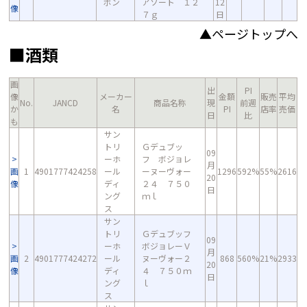
ボン
アソート １２
12
像
７ｇ
日
▲ページトップへ
■酒類
画
出
PI
像
メーカー
金額
販売
平均
No.
JANCD
商品名称
現
前週
か
名
PI
店率
売価
日
比
も
サン
トリ
Ｇデュブッ
09
ーホ
フ ボジョレ
月
画
1
4901777424258
ール
ーヌーヴォー
1296
592%
55%
2616
20
像
ディ
２４ ７５０
日
ング
ｍｌ
ス
サン
トリ
Ｇデュブッフ
09
ーホ
ボジョレーＶ
月
画
2
4901777424272
ール
ヌーヴォー２
868
560%
21%
2933
20
像
ディ
４ ７５０ｍ
日
ング
ｌ
ス