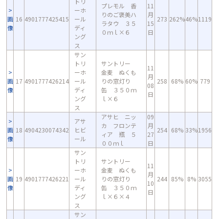
トリ
プレモル 香
11
ーホ
りのご褒美ハ
月
画
16
4901777425415
ール
273
262%
46%
1119
ラタウ ３５
15
像
ディ
０ｍｌ×６
日
ング
ス
サン
トリ
サントリー
11
ーホ
金麦 ぬくも
月
画
17
4901777426214
ール
りの窓灯り
258
68%
60%
779
08
像
ディ
缶 ３５０ｍ
日
ング
ｌ×６
ス
アサヒ ニッ
09
アサ
カ フロンテ
月
画
18
4904230074342
ヒビ
254
68%
33%
1956
ィア 瓶 ５
27
像
ール
００ｍｌ
日
サン
トリ
サントリー
11
ーホ
金麦 ぬくも
月
画
19
4901777426221
ール
りの窓灯り
244
85%
8%
3055
10
像
ディ
缶 ３５０ｍ
日
ング
ｌ×６×４
ス
サン