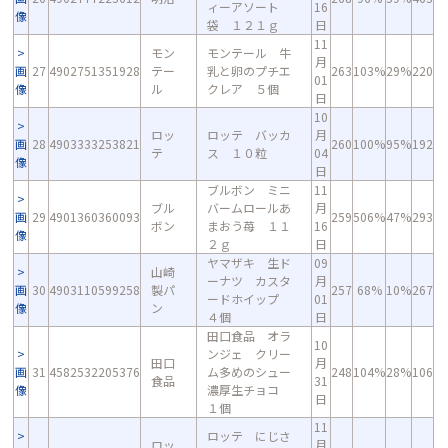
ィーアソート
16
像
袋 １２１ｇ
日
11
モン
モンテール 牛
月
画
27
4902751351928
テー
乳と卵のプチエ
263
103%
29%
220
01
像
ル
クレア ５個
日
10
ロッ
ロッテ バッカ
月
画
28
4903333253821
260
100%
95%
192
テ
ス １０粒
04
像
日
ブルボン ミニ
11
ブル
バームロールあ
月
画
29
4901360360093
259
506%
47%
293
ボン
まおう苺 １１
16
像
２ｇ
日
ヤマザキ 生ド
09
山崎
ーナツ カスタ
月
画
30
4903110599258
製パ
257
68%
10%
267
ードホイップ
01
像
ン
４個
日
田口食品 オラ
10
ンジェ クリー
田口
月
画
31
4582532205376
ム多めのシュー
248
104%
28%
106
食品
31
像
濃厚生チョコ
日
１個
11
ロッテ にじさ
ロッ
月