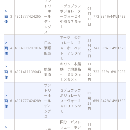
サン
トリ
Ｇデュブッフ
09
ーホ
ボジョレーヌ
月
画
3
4901777424265
ール
ーヴォー２４
772
774%
44%
1493
13
像
ディ
中瓶３７５ｍ
日
ング
ｌ
ス
アーツ ボジ
11
日本
ョレーＮ ２
月
画
4
4904339207016
酒類
４ 赤 ペッ
743
0%
14%
1629
20
像
販売
ト ７５０ｍ
日
ｌ
キリン 本麒
11
麒麟
麟 予約景品
月
画
5
4901411139043
722
98%
6%
3038
麦酒
付 ３５０ｍ
10
像
ｌ×６×４
日
サン
トリ
Ｇデュブッフ
09
ーホ
ボジョレーＶ
月
画
6
4901777424289
ール
ヌーヴォー２
659
842%
14%
1633
19
像
ディ
４Ｈ３７５ｍ
日
ング
ｌ
ス
国分 ピスド
11
リュー ボジ
フラ
月