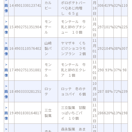
カル
ポロポテトバー
月
画
14
4901330123741
306
419%
32%
110
ビー
ベＱあじ肉増
16
像
し ６５ｇ
日
11
モン
モンテール 牛
月
画
15
4902751351904
テー
乳と卵のプチシ
297
101%
32%
225
01
像
ル
ュー １０個
日
11
山崎
ヤマザキ くち
月
画
16
4903110576402
製パ
どけショコラモ
292
104%
38%
307
01
像
ン
ンブラン ２個
日
11
モン
モンテール 牛
月
画
17
4902751351881
テー
乳と卵のエクレ
290
93%
37%
98
01
像
ル
ア １個
日
10
ロッ
ロッテ 冬のチ
月
画
18
4903333281251
287
88%
72%
239
テ
ョコパイ ６個
10
像
日
11
三立製菓 甘酸
三立
月
画
19
4901830164817
っぱいちごパ
286
620%
13%
198
製菓
15
像
イ １０個
日
11
森永製菓 あま
森永
月