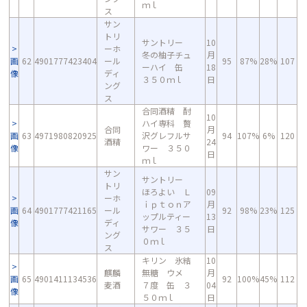
ｍｌ
ス
サン
トリ
サントリー
10
ーホ
冬の柚子チュ
月
画
62
4901777423404
ール
95
87%
28%
107
ーハイ 缶
18
像
ディ
３５０ｍｌ
日
ング
ス
合同酒精 酎
10
ハイ専科 贅
合同
月
画
63
4971980820925
沢グレフルサ
94
107%
6%
120
酒精
24
像
ワー ３５０
日
ｍｌ
サン
サントリー
トリ
ほろよい Ｌ
09
ーホ
ｉｐｔｏｎア
月
画
64
4901777421165
ール
92
98%
23%
125
ップルティー
13
像
ディ
サワー ３５
日
ング
０ｍｌ
ス
キリン 氷結
10
麒麟
無糖 ウメ
月
画
65
4901411134536
92
100%
45%
112
麦酒
７度 缶 ３
04
像
５０ｍｌ
日