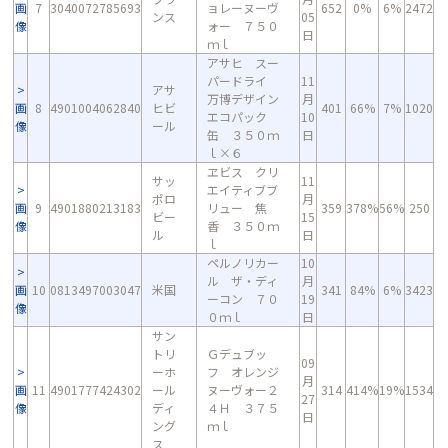
画
7
3040072785693
ョレーヌーヴ
652
0%
6%
2472
ンス
05
像
ォー ７５０
日
ｍｌ
アサヒ スー
パードライ
11
アサ
万博デザイン
月
画
8
4901004062840
ヒビ
401
66%
7%
1020
エコパック
10
像
ール
缶 ３５０ｍ
日
ｌ×６
ヱビス クリ
サッ
11
エイティブブ
ポロ
月
画
9
4901880213183
リュー 焦
359
378%
56%
250
ビー
15
像
香 ３５０ｍ
ル
日
ｌ
ペルノリカー
10
ル ザ・ディ
月
画
10
0813497003047
米国
341
84%
6%
3423
ーコン ７０
19
像
０ｍｌ
日
サン
トリ
Ｇデュブッ
09
ーホ
フ オレンジ
月
画
11
4901777424302
ール
ヌーヴォー２
314
414%
19%
1534
27
像
ディ
４Ｈ ３７５
日
ング
ｍｌ
ス