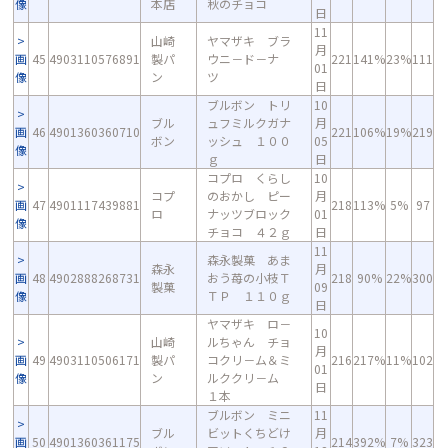
像
本店
秋のチョコ
日
11
山崎
ヤマザキ ブラ
月
画
45
4903110576891
製パ
ウニ－ド－ナ
221
141%
23%
111
01
像
ン
ツ
日
ブルボン トリ
10
ブル
ュフミルクガナ
月
画
46
4901360360710
221
106%
19%
219
ボン
ッシュ １００
05
像
ｇ
日
コプロ くらし
10
コプ
のおかし ピー
月
画
47
4901117439881
218
113%
5%
97
ロ
ナッツブロック
01
像
チョコ ４２ｇ
日
11
森永製菓 あま
森永
月
画
48
4902888268731
おう苺の小枝Ｔ
218
90%
22%
300
製菓
09
像
ＴＰ １１０ｇ
日
ヤマザキ ロ－
10
山崎
ルちゃん チョ
月
画
49
4903110506171
製パ
コクリ－ム＆ミ
216
217%
11%
102
01
像
ン
ルククリ－ム
日
１本
ブルボン ミニ
11
ブル
ビットくちどけ
月
画
50
4901360361175
214
392%
7%
323