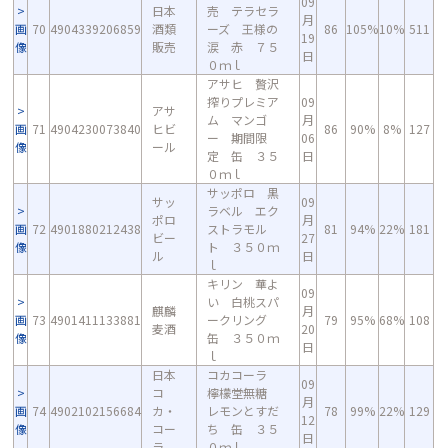
09
日本
売 テラセラ
月
画
70
4904339206859
酒類
ーズ 王様の
86
105%
10%
511
19
像
販売
涙 赤 ７５
日
０ｍｌ
アサヒ 贅沢
搾りプレミア
09
アサ
ム マンゴ
月
画
71
4904230073840
ヒビ
86
90%
8%
127
ー 期間限
06
像
ール
定 缶 ３５
日
０ｍｌ
サッポロ 黒
サッ
09
ラベル エク
ポロ
月
画
72
4901880212438
ストラモル
81
94%
22%
181
ビー
27
像
ト ３５０ｍ
ル
日
ｌ
キリン 華よ
09
い 白桃スパ
麒麟
月
画
73
4901411133881
ークリング
79
95%
68%
108
麦酒
20
像
缶 ３５０ｍ
日
ｌ
日本
コカコーラ
09
コ
檸檬堂無糖
月
画
74
4902102156684
カ・
レモンとすだ
78
99%
22%
129
12
像
コー
ち 缶 ３５
日
ラ
０ｍｌ