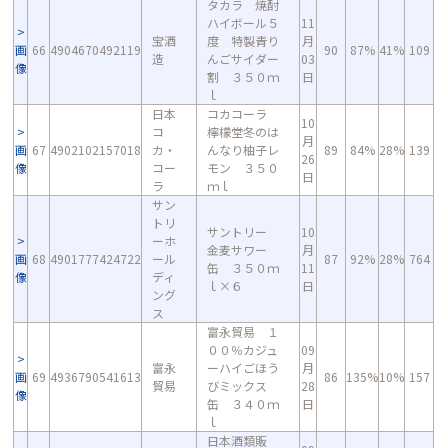
タカラ 焼酎
ハイボール５
11
宝酒
度 特製青り
月
画
66
4904670492119
90
87%
41%
109
造
んごサイダー
03
像
割 ３５０ｍ
日
ｌ
日本
コカコーラ
10
コ
檸檬堂冬のは
月
画
67
4902102157018
カ・
んなり柚子レ
89
84%
28%
139
26
像
コー
モン ３５０
日
ラ
ｍｌ
サン
トリ
サントリー
10
ーホ
金麦サワー
月
画
68
4901777424722
ール
87
92%
28%
764
缶 ３５０ｍ
11
像
ディ
ｌ×６
日
ング
ス
富永貿易 １
００％カジュ
09
富永
ーハイごほう
月
画
69
4936790541613
86
135%
10%
157
貿易
びミックス
28
像
缶 ３４０ｍ
日
ｌ
日本酒類販