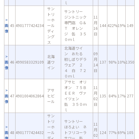
ｌ
サン
サントリー
トリ
ジントニック
11
ーホ
専門店 Ｇ＆
月
画
45
4901777424234
ール
144
422%
19%
149
Ｔ オレン
16
像
ディ
ジ 缶 ３５
日
ング
０ｍｌ
ス
北海道ワイ
ン おたる
09
北海
初しぼりデラ
月
画
46
4990583329109
道ワ
137
98%
10%
1350
ウェア ２
14
像
イン
４ 白 ７２
日
０ｍｌ
アサヒ オリ
オン ７５Ｂ
11
アサ
ＥＥＲ ヴァ
月
画
47
4901004062864
ヒビ
135
84%
17%
277
イツェン
02
像
ール
缶 ３５０ｍ
日
ｌ
サン
トリ
サントリー
11
ーホ
ほろよい ネ
月
画
48
4901777424432
ール
トフリコーラ
124
77%
69%
105
02
像
ディ
サワー 缶