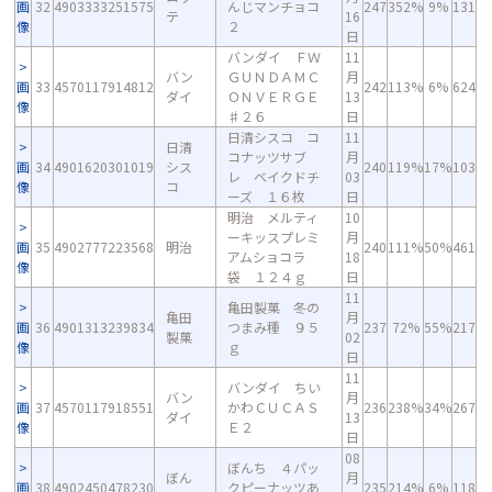
画
32
4903333251575
んじマンチョコ
247
352%
9%
131
テ
16
像
２
日
バンダイ ＦＷ
11
バン
ＧＵＮＤＡＭＣ
月
画
33
4570117914812
242
113%
6%
624
ダイ
ＯＮＶＥＲＧＥ
13
像
♯２６
日
日清シスコ コ
11
日清
コナッツサブ
月
画
34
4901620301019
シス
240
119%
17%
103
レ ベイクドチ
03
像
コ
ーズ １６枚
日
明治 メルティ
10
ーキッスプレミ
月
画
35
4902777223568
明治
240
111%
50%
461
アムショコラ
18
像
袋 １２４ｇ
日
11
亀田製菓 冬の
亀田
月
画
36
4901313239834
つまみ種 ９５
237
72%
55%
217
製菓
02
像
ｇ
日
11
バンダイ ちい
バン
月
画
37
4570117918551
かわＣＵＣＡＳ
236
238%
34%
267
ダイ
13
像
Ｅ２
日
08
ぼんち ４パッ
ぼん
月
画
38
4902450478230
クピーナッツあ
235
214%
6%
118