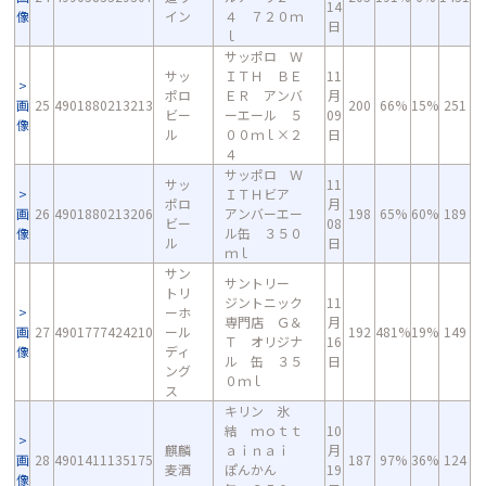
14
像
イン
４ ７２０ｍ
日
ｌ
サッポロ Ｗ
サッ
ＩＴＨ ＢＥ
11
ポロ
ＥＲ アンバ
月
画
25
4901880213213
200
66%
15%
251
ビー
ーエール ５
09
像
ル
００ｍｌ×２
日
４
サッポロ Ｗ
サッ
11
ＩＴＨビア
ポロ
月
画
26
4901880213206
アンバーエー
198
65%
60%
189
ビー
08
像
ル缶 ３５０
ル
日
ｍｌ
サン
サントリー
トリ
ジントニック
11
ーホ
専門店 Ｇ＆
月
画
27
4901777424210
ール
192
481%
19%
149
Ｔ オリジナ
16
像
ディ
ル 缶 ３５
日
ング
０ｍｌ
ス
キリン 氷
結 ｍｏｔｔ
10
麒麟
ａｉｎａｉ
月
画
28
4901411135175
187
97%
36%
124
麦酒
ぽんかん
19
像