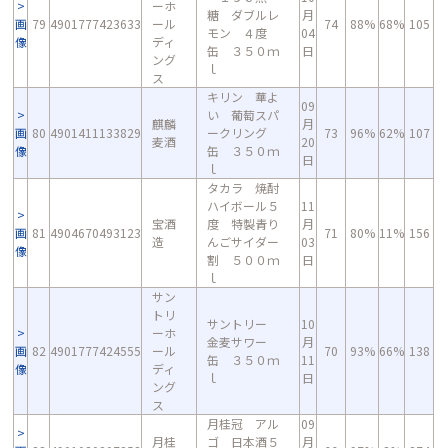
ーホ
糖 ダブルレ
月
画
79
4901777423633
ール
74
88%
68%
105
モン ４度
04
像
ディ
缶 ３５０ｍ
日
ング
ｌ
ス
キリン 華よ
09
い 葡萄スパ
麒麟
月
画
80
4901411133829
ークリング
73
96%
62%
107
麦酒
20
像
缶 ３５０ｍ
日
ｌ
タカラ 焼酎
ハイボール５
11
宝酒
度 特製青り
月
画
81
4904670493123
71
80%
11%
156
造
んごサイダー
03
像
割 ５００ｍ
日
ｌ
サン
トリ
サントリー
10
ーホ
金麦サワー
月
画
82
4901777424555
ール
70
93%
66%
138
缶 ３５０ｍ
11
像
ディ
ｌ
日
ング
ス
月桂冠 アル
09
月桂
ゴ 日本酒５
月