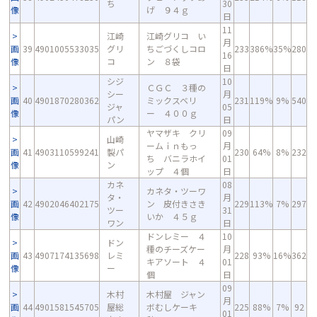
ち
30
像
げ ９４ｇ
日
11
江崎
江崎グリコ い
月
画
39
4901005533035
グリ
ちごづくしコロ
233
386%
35%
280
16
像
コ
ン ８袋
日
シジ
10
ＣＧＣ ３種の
シー
月
画
40
4901870280362
ミックスベリ
231
119%
9%
540
ジャ
05
像
ー ４００ｇ
パン
日
ヤマザキ クリ
09
山崎
ームｉｎもっ
月
画
41
4903110599241
製パ
230
64%
8%
232
ち バニラホイ
01
像
ン
ップ ４個
日
カネ
08
カネタ・ツーワ
タ・
月
画
42
4902046402175
ン 皮付きさき
229
113%
7%
297
ツー
31
像
いか ４５ｇ
ワン
日
ドンレミー ４
10
ドン
種のチーズケー
月
画
43
4907174135698
レミ
228
93%
16%
362
キアソート ４
01
像
ー
個
日
09
木村
木村屋 ジャン
月
画
44
4901581545705
屋総
ボむしケーキ
225
88%
7%
92
01