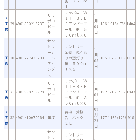
缶 ３５０ｍ
日
ｌ
サッポロ Ｗ
サッ
11
ＩＴＨＢＥＥ
ポロ
月
画
29
4901880213237
Ｒアンバーエ
186
101%
7%
1404
ビー
09
像
ール 缶 ５
ル
日
００ｍｌ×６
サン
トリ
サントリー
11
ーホ
金麦 ぬくも
月
画
30
4901777426238
ール
りの窓灯り
185
87%
11%
1118
08
像
ディ
缶 ５００ｍ
日
ング
ｌ×６
ス
サッポロ Ｗ
サッ
11
ＩＴＨＢＥＥ
ポロ
月
画
31
4901880213220
Ｒアンバーエ
182
71%
43%
1047
ビー
09
像
ール 缶 ３
ル
日
５０ｍｌ×６
09
黄桜 黄桜
月
画
32
4901410078084
黄桜
呑 パック
177
116%
12%
918
28
像
２Ｌ
日
サン
サントリー
トリ