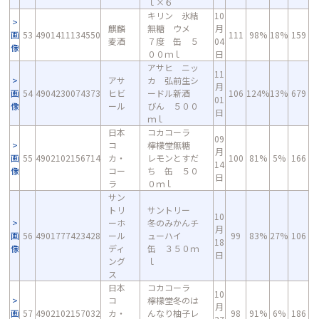
ｌ×６
キリン 氷結
10
麒麟
無糖 ウメ
月
画
53
4901411134550
111
98%
18%
159
麦酒
７度 缶 ５
04
像
００ｍｌ
日
アサヒ ニッ
11
アサ
カ 弘前生シ
月
画
54
4904230074373
ヒビ
ードル新酒
106
124%
13%
679
01
像
ール
びん ５００
日
ｍｌ
日本
コカコーラ
09
コ
檸檬堂無糖
月
画
55
4902102156714
カ・
レモンとすだ
100
81%
5%
166
14
像
コー
ち 缶 ５０
日
ラ
０ｍｌ
サン
トリ
サントリー
10
ーホ
冬のみかんチ
月
画
56
4901777423428
ール
ューハイ
99
83%
27%
106
18
像
ディ
缶 ３５０ｍ
日
ング
ｌ
ス
日本
コカコーラ
10
コ
檸檬堂冬のは
月
画
57
4902102157032
カ・
んなり柚子レ
98
91%
6%
186