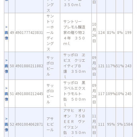
日
ング
３５０ｍｌ
ス
サン
トリ
サントリー
10
ーホ
プレモル醸造
月
画
49
4901777423831
ール
家の贈り物２
124
81%
8%
199
26
像
ディ
４年 ３５０
日
ング
ｍｌ
ス
サッポロ ヱ
サッ
09
ビス クリエ
ポロ
月
画
50
4901880211882
イティブＢ
121
117%
51%
243
ビー
06
像
燻 ３５０ｍ
ル
日
ｌ
サッポロ 黒
サッ
09
ラベルエクス
ポロ
月
画
51
4901880212445
トラモルト
117
109%
10%
245
ビー
28
像
缶 ５００ｍ
ル
日
ｌ
アサヒ オリ
オン ７５Ｂ
11
アサ
ＥＥＲ ヴァ
月
画
52
4901004062871
ヒビ
111
95%
5%
1584
イツェン
03
像
ール
缶 ３５０ｍ
日