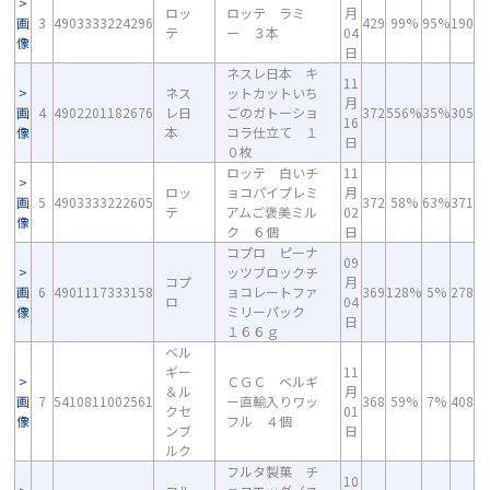
ロッ
ロッテ ラミ
月
画
3
4903333224296
429
99%
95%
190
テ
ー ３本
04
像
日
ネスレ日本 キ
11
ネス
ットカットいち
月
画
4
4902201182676
レ日
ごのガトーショ
372
556%
35%
305
16
像
本
コラ仕立て １
日
０枚
ロッテ 白いチ
11
ロッ
ョコパイプレミ
月
画
5
4903333222605
372
58%
63%
371
テ
アムご褒美ミル
02
像
ク ６個
日
コプロ ピーナ
09
ッツブロックチ
コプ
月
画
6
4901117333158
ョコレートファ
369
128%
5%
278
ロ
04
像
ミリーパック
日
１６６ｇ
ベル
ギー
11
ＣＧＣ ベルギ
＆ル
月
画
7
5410811002561
ー直輸入りワッ
368
59%
7%
408
クセ
01
像
フル ４個
ンブ
日
ルク
フルタ製菓 チ
10