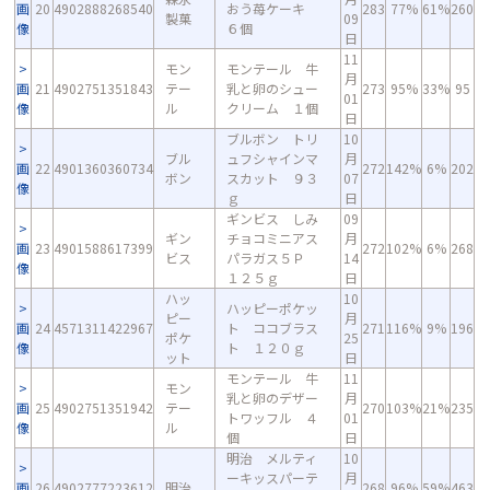
画
20
4902888268540
おう苺ケーキ
283
77%
61%
260
製菓
09
像
６個
日
11
モン
モンテール 牛
月
画
21
4902751351843
テー
乳と卵のシュー
273
95%
33%
95
01
像
ル
クリーム １個
日
ブルボン トリ
10
ブル
ュフシャインマ
月
画
22
4901360360734
272
142%
6%
202
ボン
スカット ９３
07
像
ｇ
日
ギンビス しみ
09
ギン
チョコミニアス
月
画
23
4901588617399
272
102%
6%
268
ビス
パラガス５Ｐ
14
像
１２５ｇ
日
ハッ
10
ハッピーポケッ
ピー
月
画
24
4571311422967
ト ココブラス
271
116%
9%
196
ポケ
25
像
ト １２０ｇ
ット
日
モンテール 牛
11
モン
乳と卵のデザー
月
画
25
4902751351942
テー
270
103%
21%
235
トワッフル ４
01
像
ル
個
日
明治 メルティ
10
ーキッスパーテ
月
画
26
4902777223612
明治
268
96%
59%
463