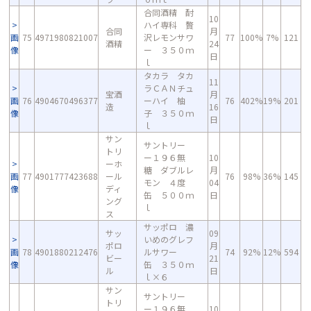
合同酒精 酎
10
ハイ専科 贅
合同
月
画
75
4971980821007
沢レモンサワ
77
100%
7%
121
酒精
24
像
ー ３５０ｍ
日
ｌ
タカラ タカ
11
ラＣＡＮチュ
宝酒
月
画
76
4904670496377
ーハイ 柚
76
402%
19%
201
造
16
像
子 ３５０ｍ
日
ｌ
サン
サントリー
トリ
ー１９６無
10
ーホ
糖 ダブルレ
月
画
77
4901777423688
ール
76
98%
36%
145
モン ４度
04
像
ディ
缶 ５００ｍ
日
ング
ｌ
ス
サッポロ 濃
サッ
09
いめのグレフ
ポロ
月
画
78
4901880212476
ルサワー
74
92%
12%
594
ビー
21
像
缶 ３５０ｍ
ル
日
ｌ×６
サン
サントリー
トリ
ー１９６無
10