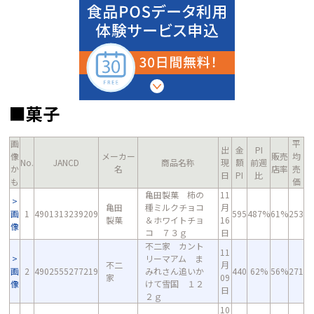
■菓子
画
平
出
金
PI
像
メーカー
販売
均
No.
JANCD
商品名称
現
額
前週
か
名
店率
売
日
PI
比
も
価
亀田製菓 柿の
11
亀田
種ミルクチョコ
月
画
1
4901313239209
595
487%
61%
253
製菓
＆ホワイトチョ
16
像
コ ７３ｇ
日
不二家 カント
11
リーマアム ま
不二
月
画
2
4902555277219
みれさん追いか
440
62%
56%
271
家
09
像
けて雪国 １２
日
２ｇ
10