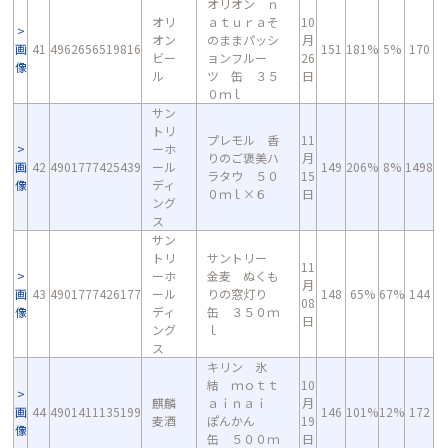
オリオン ｎ
オリ
ａｔｕｒａそ
10
オン
のままパッシ
月
画
41
4962656519816
151
181%
5%
170
ビー
ョンフルー
26
像
ル
ツ 缶 ３５
日
０ｍｌ
サン
トリ
プレモル 香
11
ーホ
りのご褒美ハ
月
画
42
4901777425439
ール
149
206%
8%
1498
ラタウ ５０
15
像
ディ
０ｍｌ×６
日
ング
ス
サン
トリ
サントリー
11
ーホ
金麦 ぬくも
月
画
43
4901777426177
ール
りの窓灯り
148
65%
67%
144
08
像
ディ
缶 ３５０ｍ
日
ング
ｌ
ス
キリン 氷
結 ｍｏｔｔ
10
麒麟
ａｉｎａｉ
月
画
44
4901411135199
146
101%
12%
172
麦酒
ぽんかん
19
像
缶 ５００ｍ
日