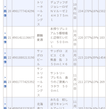
トリ
デュブッフボ
10
ーホ
ジョレーロゼ
月
画
20
4901777424296
ール
ＮＶルーゼ２
234
270%
16%
1502
01
像
ディ
４Ｈ３７５ｍ
日
ング
ｌ
ス
本搾りプレミ
11
アム５種柑橘
麒麟
月
画
21
4901411136677
と辺塚だいだ
220
377%
19%
183
麦酒
16
像
い ５００ｍ
日
ｌ
サッ
サッポロ ヱ
11
ポロ
ビス ＣＢ
月
画
22
4901880213190
215
210%
39%
1454
ビー
焦香 缶 ３
15
像
ル
５０ｍｌ×６
日
サン
トリ
サントリー
11
ーホ
プレモル 香
月
画
23
4901777425392
ール
りのご褒美ハ
211
273%
13%
269
15
像
ディ
ラタウ ５０
日
ング
０ｍｌ
ス
おたる 初し
11
北海
ぼりキャンベ
月
画
24
4990583329307
道ワ
ルアーリ２
205
191%
6%
1451