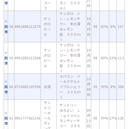
27
像
コー
モン ５００
日
ラ
ｍｌ
サッポロ シ
サッ
ン・レモンサ
10
ポロ
ワー 冬の深
月
画
58
4901880212575
98
82%
8%
157
ビー
みレモン
25
像
ル
缶 ５００ｍ
日
ｌ
サッポロ シ
サッ
ン・レモンサ
10
ポロ
ワー 冬の深
月
画
59
4901880212568
98
80%
32%
113
ビー
みレモン
25
像
ル
缶 ３５０ｍ
日
ｌ
カバラン バ
10
ーカクテルト
月
画
60
4710085247936
台湾
リプルシェリ
96
90%
8%
388
08
像
ー ３２０ｍ
日
ｌ
サン
サントリー
トリ
ほろよい Ｌ
09
ーホ
ｉｐｔｏｎレ
月
画
61
4901777421141
ール
96
99%
27%
126
モンティーサ
13
像
ディ
ワー ３５０
日
ング