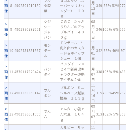
フル
ョコエッグ（ス
月
画
8
4902501210130
タ製
ーパーマリオワ
349
88%
52%
272
12
像
菓
ンダー） ２０
日
ｇ
シジ
ＣＧＣ たっぷ
08
シー
りりんごのアッ
月
画
9
4901870737651
346
105%
6%
565
ジャ
プルパイ ４０
31
像
パン
０ｇ
日
モンテール 牛
11
モン
乳と卵のカスタ
月
画
10
4902751351867
テー
342
93%
40%
97
ード＆ホイップ
01
像
ル
シュー １個
日
バンダイ ２０
11
バン
２４年新男児キ
月
画
11
4570117920424
338
106%
5%
498
ダイ
ャラクター連動
07
像
アイテム２弾
日
11
ブルボン ミニ
ブル
月
画
12
4901360360147
シルベーヌ越後
315
700%
45%
292
ボン
16
像
姫苺 １１３ｇ
日
09
でん六 小袋で
でん
月
画
13
4901930001999
ん六豆 １６４
313
162%
5%
368
六
07
像
ｇ
日
カルビー サッ
11