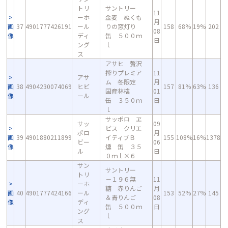
トリ
サントリー
11
ーホ
金麦 ぬくも
月
画
37
4901777426191
ール
りの窓灯り
158
68%
19%
202
08
像
ディ
缶 ５００ｍ
日
ング
ｌ
ス
アサヒ 贅沢
搾りプレミア
11
アサ
ム 冬限定
月
画
38
4904230074069
ヒビ
157
81%
63%
136
国産林檎
01
像
ール
缶 ３５０ｍ
日
ｌ
サッポロ ヱ
サッ
09
ビス クリエ
ポロ
月
画
39
4901880211899
イティブＢ
155
108%
16%
1378
ビー
06
像
燻 缶 ３５
ル
日
０ｍｌ×６
サン
サントリー
トリ
－１９６無
11
ーホ
糖 赤りんご
月
画
40
4901777424166
ール
153
52%
27%
145
＆青りんご
08
像
ディ
缶 ５００ｍ
日
ング
ｌ
ス