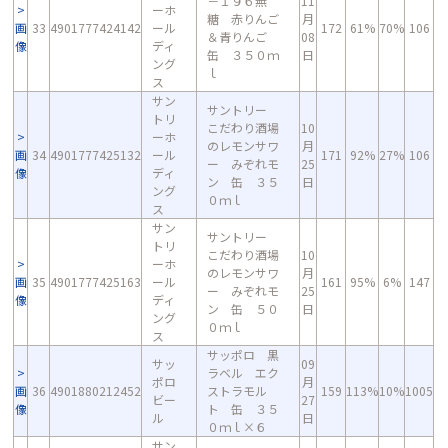
－１９６無
11
ーホ
糖 赤りんご
月
画
33
4901777424142
ール
172
61%
70%
106
＆青りんご
08
像
ディ
缶 ３５０ｍ
日
ング
ｌ
ス
サン
サントリー
トリ
こだわり酒場
10
ーホ
のレモンサワ
月
画
34
4901777425132
ール
171
92%
27%
106
ー みぞれモ
25
像
ディ
ン 缶 ３５
日
ング
０ｍｌ
ス
サン
サントリー
トリ
こだわり酒場
10
ーホ
のレモンサワ
月
画
35
4901777425163
ール
161
95%
6%
147
ー みぞれモ
25
像
ディ
ン 缶 ５０
日
ング
０ｍｌ
ス
サッポロ 黒
サッ
09
ラベル エク
ポロ
月
画
36
4901880212452
ストラモル
159
113%
10%
1005
ビー
27
像
ト 缶 ３５
ル
日
０ｍｌ×６
サン