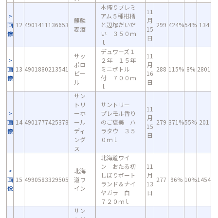
本搾りプレミ
11
アム５種柑橘
麒麟
月
画
12
4901411136653
と辺塚だいだ
299
424%
54%
134
麦酒
15
像
い ３５０ｍ
日
ｌ
デュワーズ１
サッ
11
２年 １５年
ポロ
月
画
13
4901880213541
ミニボトル
288
115%
8%
2801
ビー
16
像
付 ７００ｍ
ル
日
ｌ
サン
トリ
サントリー
11
ーホ
プレモル香り
月
画
14
4901777425378
ール
のご褒美 ハ
279
371%
55%
201
15
像
ディ
ラタウ ３５
日
ング
０ｍｌ
ス
北海道ワイ
ン おたる初
11
北海
しぼりポート
月
画
15
4990583329505
道ワ
277
96%
10%
1454
ランド＆ナイ
13
像
イン
ヤガラ 白
日
７２０ｍｌ
サン