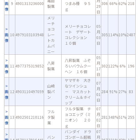
亀田
月
画
9
4901313236000
つまみ種 ９５
306
66%
62%
218
製菓
29
像
ｇ
日
メリ
ーチ
メリーチョコレ
05
ョコ
ート デザート
月
画
10
4979103103948
レー
305
114%
10%
2487
コレクション
03
像
トカ
１０個
日
ムパ
ニー
05
八昇製菓 ふぞ
八昇
月
画
11
4977375319852
ろいバウムクー
302
122%
6%
196
製菓
17
像
ヘン １６個
日
ヤマザキ 大き
07
山崎
なツインシュ
月
画
12
4903110497059
製パ
－ マスカット
284
91%
27%
83
01
像
ン
クリ－ム＆ホイ
日
ップ
フルタ製菓 チ
07
フル
ョコエッグ（ミ
月
画
13
4902501210116
タ製
281
348%
51%
255
ニオン） ２０
02
像
菓
ｇ
日
バンダイ ドラ
07
バン
ゴンボール超戦
月
画
14
4570117916441
267
231%
42%
128