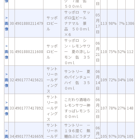
像
グ ７度 缶
日
５００ｍｌ
サッポロ サッ
05
サッポ
ポロ生ビール
月
画
30
4901880211479
ロビー
ナナマル 景
113
98%
7%
1386
17
像
ル
品 ５００ｍｌ
日
×６
サッポロ シ
06
サッポ
ン・レモンサワ
月
画
31
4901880211608
ロビー
ー 夏の涼しレ
110
75%
52%
112
21
像
ル
モン 缶 ３５
日
０ｍｌ
サント
サントリー 夏
06
リーホ
のパインチュー
月
画
32
4901777415621
ールデ
109
72%
34%
106
ハイ 缶 ３５
14
像
ィング
０ｍｌ
日
ス
サント
こだわり酒場の
06
リーホ
レモンサワー神
月
画
33
4901777417892
ールデ
107
78%
27%
148
すっぱレモン５
21
像
ィング
００ｍｌ
日
ス
サント
サントリー －
06
リーホ
１９６度Ｃ 無
月
画
34
4901777416659
ールデ
糖白ぶどうダブ
105
97%
33%
105
07