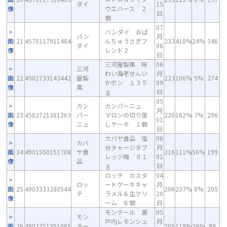
ダイ
15
像
ウエハース ２
日
個
07
バンダイ おぱ
バン
月
画
21
4570117911484
んちゅうさぎフ
233
410%
24%
346
ダイ
06
像
レンド２
日
三河屋製菓 味
06
三河
わい海老せんい
月
画
22
4902733143442
屋製
223
106%
5%
274
かボン １３５
09
像
菓
ｇ
日
05
カン
カンパーニュ
月
画
23
4582721381263
パー
マロンの切り落
220
162%
7%
296
01
像
ニュ
しケーキ １個
日
カバヤ食品 塩
06
カバ
分チャージタブ
月
画
24
4901550151708
ヤ食
216
111%
56%
199
レッツ梅 ８１
01
像
品
ｇ
日
ロッテ カスタ
04
ロッ
ードケーキキャ
月
画
25
4903333280544
206
237%
8%
205
テ
ラメル＆生クリ
20
像
ーム ６個
日
モンテール 瀬
05
モン
戸内レモンシュ
月
画
26
4902751351065
テー
205
119%
26%
99