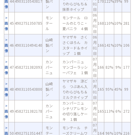
画
44
4903110543817
製パ
170
122%
39%
99
りわらびもち＆
01
像
ン
抹茶ホイップ
日
06
モン
モンテール ロ
月
画
45
4902751350785
テー
ールのとりこ・
168
110%
10%
281
01
像
ル
夏バニラ ４個
日
ヤマザキ さく
06
山崎
さくほろん カ
月
画
46
4903110494140
製パ
166
141%
10%
106
スタ－ド＆ホイ
01
像
ン
ップ １個
日
07
カン
カンパーニュ
月
画
47
4582721382093
パー
マンゴーラッシ
166
82%
9%
177
01
像
ニュ
ーパフェ １個
日
ヤマザキ 涼ど
07
山崎
ら つぶあん入
月
画
48
4903110543800
製パ
165
95%
45%
99
りわらびもち＆
01
像
ン
ミルクホイップ
日
カンパーニュ
07
カン
シチリアレモン
月
画
49
4582721382178
パー
165
113%
6%
272
の切り落しケー
01
像
ニュ
キ １個
日
07
モン
モンテール チ
月
画
50
4902751351447
テー
ーズクリームワ
164
96%
10%
216