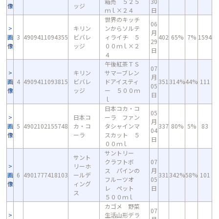
箱売 ５２５
30
像
ッジ
ｍｌ×２４
日
世界のキッチ
06
キリン
ンからソルテ
月
画
3
4909411094355
ビバレ
ィライチ ５
402
65%
7%
1594
29
像
ッジ
００ｍｌ×２
日
４
午後紅茶ＴＳ
07
キリン
サマーブレン
月
画
4
4909411093815
ビバレ
ドアイスティ
351
314%
44%
111
05
像
ッジ
ー ５００ｍ
日
ｌ
日本コカ・コ
05
日本コ
ーラ ファン
月
画
5
4902102155748
カ・コ
タシャインマ
337
80%
5%
83
04
像
ーラ
スカット ５
日
００ｍｌ
サントリー
サント
クラフトボ
07
リーホ
ス パインの
月
画
6
4901777418103
ールデ
331
342%
58%
101
フルーツオ
05
像
ィング
レ ペット
日
ス
５００ｍｌ
カゴメ 野菜
07
生活山形デラ