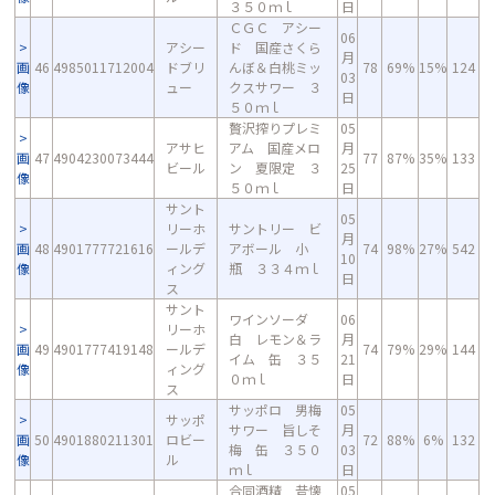
３５０ｍｌ
日
ＣＧＣ アシー
06
アシー
ド 国産さくら
月
画
46
4985011712004
ドブリ
んぼ＆白桃ミッ
78
69%
15%
124
03
像
ュー
クスサワー ３
日
５０ｍｌ
贅沢搾りプレミ
05
アサヒ
アム 国産メロ
月
画
47
4904230073444
77
87%
35%
133
ビール
ン 夏限定 ３
25
像
５０ｍｌ
日
サント
05
リーホ
サントリー ビ
月
画
48
4901777721616
ールデ
アボール 小
74
98%
27%
542
10
像
ィング
瓶 ３３４ｍｌ
日
ス
サント
ワインソーダ
06
リーホ
白 レモン＆ラ
月
画
49
4901777419148
ールデ
74
79%
29%
144
イム 缶 ３５
21
像
ィング
０ｍｌ
日
ス
サッポロ 男梅
05
サッポ
サワー 旨しそ
月
画
50
4901880211301
ロビー
72
88%
6%
132
梅 缶 ３５０
03
像
ル
ｍｌ
日
合同酒精 昔懐
05