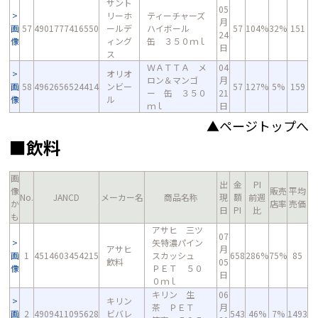
サント
05
リーホ
ティーチャーズ
月
画
57
4901777416550
ールデ
ハイボール
57
104%
32%
151
24
像
ィング
缶 ３５０ｍｌ
日
ス
ＷＡＴＴＡ メ
04
オリオ
ロン＆マンゴ
月
画
58
4962656524414
ンビー
57
127%
5%
159
ー 缶 ３５０
21
像
ル
ｍｌ
日
▲ページトップへ
■飲料
画
出
金
PI
像
販売
平均
No.
JANCD
メーカー名
商品名称
現
額
前週
か
店率
売価
日
PI
比
も
アサヒ 三ツ
07
矢特濃パイン
アサヒ
月
画
1
4514603454215
スカッシュ
658
286%
75%
85
飲料
05
像
ＰＥＴ ５０
日
０ｍｌ
キリン 生
06
キリン
茶 ＰＥＴ
月
画
2
4909411095628
ビバレ
543
46%
7%
1493