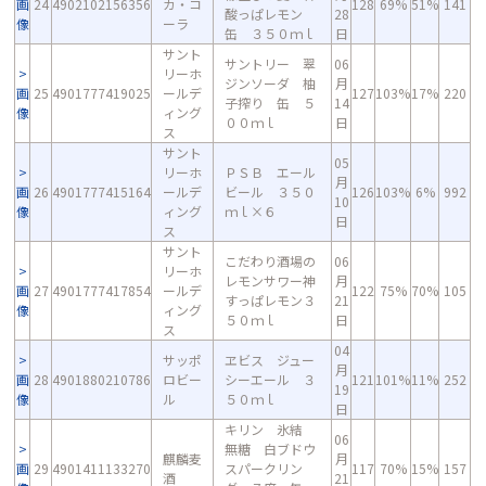
画
24
4902102156356
カ・コ
128
69%
51%
141
酸っぱレモン
28
像
ーラ
缶 ３５０ｍｌ
日
サント
サントリー 翠
06
リーホ
ジンソーダ 柚
月
画
25
4901777419025
ールデ
127
103%
17%
220
子搾り 缶 ５
14
像
ィング
００ｍｌ
日
ス
サント
05
リーホ
ＰＳＢ エール
月
画
26
4901777415164
ールデ
ビール ３５０
126
103%
6%
992
10
像
ィング
ｍｌ×６
日
ス
サント
こだわり酒場の
06
リーホ
レモンサワー神
月
画
27
4901777417854
ールデ
122
75%
70%
105
すっぱレモン３
21
像
ィング
５０ｍｌ
日
ス
04
サッポ
ヱビス ジュー
月
画
28
4901880210786
ロビー
シーエール ３
121
101%
11%
252
19
像
ル
５０ｍｌ
日
キリン 氷結
06
無糖 白ブドウ
麒麟麦
月
画
29
4901411133270
スパークリン
117
70%
15%
157
酒
21