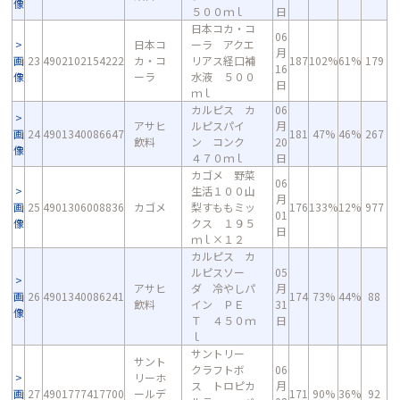
像
５００ｍｌ
日
日本コカ・コ
06
日本コ
ーラ アクエ
月
画
23
4902102154222
カ・コ
リアス経口補
187
102%
61%
179
16
像
ーラ
水液 ５００
日
ｍｌ
カルピス カ
06
アサヒ
ルピスパイ
月
画
24
4901340086647
181
47%
46%
267
飲料
ン コンク
20
像
４７０ｍｌ
日
カゴメ 野菜
06
生活１００山
月
画
25
4901306008836
カゴメ
梨すももミッ
176
133%
12%
977
01
像
クス １９５
日
ｍｌ×１２
カルピス カ
ルピスソー
05
アサヒ
ダ 冷やしパ
月
画
26
4901340086241
174
73%
44%
88
飲料
イン ＰＥ
31
像
Ｔ ４５０ｍ
日
ｌ
サントリー
サント
クラフトボ
06
リーホ
ス トロピカ
月
画
27
4901777417700
ールデ
171
90%
36%
92