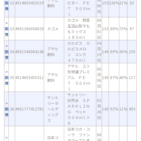
画
32
4514603455519
ビター ＰＥ
155
326%
31%
83
飲料
06
像
Ｔ ５００ｍ
日
ｌ
カゴメ 野菜
06
生活山梨すも
月
画
33
4901306008829
カゴメ
152
88%
75%
97
もミックス
01
像
１９５ｍｌ
日
カルピス カ
04
アサヒ
ルピスメロ
月
画
34
4901340084148
149
69%
45%
259
飲料
ン コンク
19
像
４７０ｍｌ
日
アサヒ 三ツ
06
矢特濃プレミ
アサヒ
月
画
35
4514603455311
アム ＰＥ
145
87%
40%
117
飲料
06
像
Ｔ ５００ｍ
日
ｌ
サントリー
サント
天然水 ＳＰ
05
リーホ
ＡＲＫＬＩＮ
月
画
36
4901777412781
ールデ
145
92%
11%
493
Ｇ ペット
26
像
ィング
５００ｍｌ×
日
ス
６
日本コカ・コ
ーラ ファン
06
日本コ
タマーブルオ
月