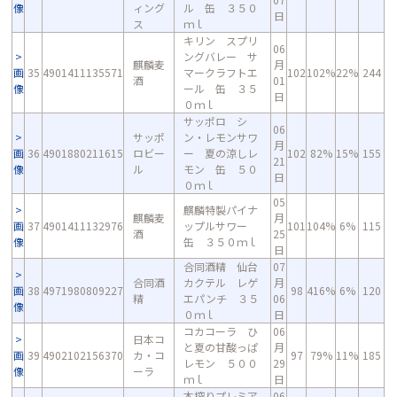
像
ィング
ル 缶 ３５０
日
ス
ｍｌ
キリン スプリ
06
ングバレー サ
麒麟麦
月
画
35
4901411135571
マークラフトエ
102
102%
22%
244
酒
01
像
ール 缶 ３５
日
０ｍｌ
サッポロ シ
06
サッポ
ン・レモンサワ
月
画
36
4901880211615
ロビー
ー 夏の涼しレ
102
82%
15%
155
21
像
ル
モン 缶 ５０
日
０ｍｌ
05
麒麟特製パイナ
麒麟麦
月
画
37
4901411132976
ップルサワー
101
104%
6%
115
酒
25
像
缶 ３５０ｍｌ
日
合同酒精 仙台
07
合同酒
カクテル レゲ
月
画
38
4971980809227
98
416%
6%
120
精
エパンチ ３５
06
像
０ｍｌ
日
コカコーラ ひ
06
日本コ
と夏の甘酸っぱ
月
画
39
4902102156370
カ・コ
97
79%
11%
185
レモン ５００
29
像
ーラ
ｍｌ
日
本搾りプレミア
06