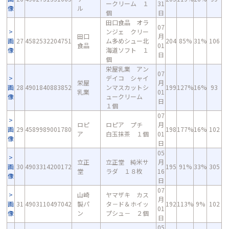
ークリーム １
31
像
ル
個
日
田口食品 オラ
07
ンジェ クリー
田口
月
画
27
4582532204751
ム多めシュー北
204
85%
31%
106
食品
01
像
海道ソフト １
日
個
栄屋乳業 アン
07
デイコ シャイ
栄屋
月
画
28
4901840883852
ンマスカットシ
199
127%
16%
93
乳業
01
像
ュークリーム
日
１個
07
ロピ
ロピア プチ
月
画
29
4589989001780
198
177%
16%
102
ア
白玉抹茶 １個
01
像
日
05
立正
立正堂 純米サ
月
画
30
4903314200172
195
91%
33%
305
堂
ラダ １８枚
16
像
日
07
山崎
ヤマザキ カス
月
画
31
4903110497042
製パ
タ－ド＆ホイッ
192
113%
9%
102
01
像
ン
プシュ－ ２個
日
05