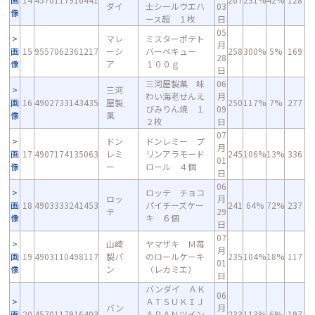
ダイ
士シールウエハ
03
像
ース超 １枚
日
05
マレ
ミスターポテト
月
画
15
9557062361217
ーシ
バーベキュー
258
300%
5%
169
28
像
ア
１００ｇ
日
三河屋製菓 味
06
三河
わい海老せんえ
月
画
16
4902733143435
屋製
250
117%
7%
277
びみりん焼 １
09
像
菓
２枚
日
07
ドン
ドンレミー プ
月
画
17
4907174135063
レミ
リンアラモード
245
106%
13%
336
01
像
ー
ロール ４個
日
06
ロッテ チョコ
ロッ
月
画
18
4903333241453
パイチーズケー
241
64%
72%
237
テ
29
像
キ ６個
日
07
山崎
ヤマザキ Ｍ苺
月
画
19
4903110498117
製パ
のロールケーキ
235
104%
18%
117
01
像
ン
（レカミエ）
日
バンダイ ＡＫ
06
ＡＴＳＵＫＩＪ
バン
月
画
20
4570117916403
ＡＰＡＮツイン
233
113%
6%
197