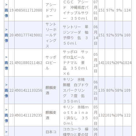
ＣＧＣ アシー
07
アシー
ド 沖縄県産パ
月
画
19
4985011712080
ドブリ
151
97%
9%
124
イナップルサワ
01
像
ュー
ー ３５０ｍｌ
日
サント
サントリー 翠
06
リーホ
ジンソーダ 柚
月
画
20
4901777419001
ールデ
151
92%
55%
160
子搾り 缶 ３
14
像
ィング
５０ｍｌ
日
ス
サッポロ サッ
05
サッポ
ポロ生ビール
月
画
21
4901880211462
ロビー
ナナマル 景
141
101%
26%
1024
18
像
ル
品 ３５０ｍｌ
日
×６
キリン 氷結
06
無糖 白ブドウ
麒麟麦
月
画
22
4901411133256
スパークリン
135
80%
58%
109
酒
21
像
グ ７度 缶
日
３５０ｍｌ
キリン 氷結ｍ
05
麒麟麦
ｏｔｔａｉｎａ
月
画
23
4901411129235
132
101%
10%
122
酒
ｉ浜なし ３５
03
像
０ｍｌ
日
コカコーラ 檸
06
日本コ
檬堂ひと夏の甘
月