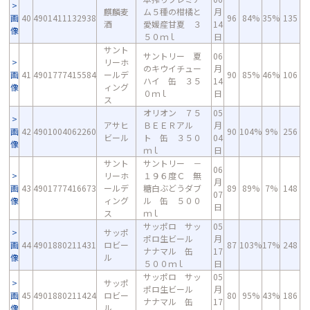
麒麟麦
ム５種の柑橘と
月
画
40
4901411132938
96
84%
35%
135
酒
愛媛産甘夏 ３
14
像
５０ｍｌ
日
サント
サントリー 夏
06
リーホ
のキウイチュー
月
画
41
4901777415584
ールデ
90
85%
46%
106
ハイ 缶 ３５
14
像
ィング
０ｍｌ
日
ス
オリオン ７５
05
アサヒ
ＢＥＥＲアル
月
画
42
4901004062260
90
104%
9%
256
ビール
ト 缶 ３５０
04
像
ｍｌ
日
サント
サントリー －
06
リーホ
１９６度Ｃ 無
月
画
43
4901777416673
ールデ
糖白ぶどうダブ
89
89%
7%
148
07
像
ィング
ル 缶 ５００
日
ス
ｍｌ
サッポロ サッ
05
サッポ
ポロ生ビール
月
画
44
4901880211431
ロビー
87
103%
17%
248
ナナマル 缶
17
像
ル
５００ｍｌ
日
サッポロ サッ
05
サッポ
ポロ生ビール
月
画
45
4901880211424
ロビー
80
95%
43%
186
ナナマル 缶
17
像
ル