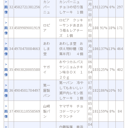
カン
カンパーニュ
月
画
32
4582721381256
パー
チョコの切り落
191
123%
6%
297
01
像
ニュ
しケーキ １個
日
ロピア クッキ
07
ロピ
ーサンドあまお
月
画
33
4589989001919
188
91%
18%
171
ア
う苺＆レアチー
01
像
ズ １個
日
06
あわ
あわしま堂 お
月
画
34
4970470084663
しま
供え物砂糖（菊
186
137%
13%
464
20
像
堂
菓半月） ４個
日
おやつカルパス
06
ヤガ
ヤンニョムチキ
月
画
35
4903020005580
183
125%
7%
402
イ
ン味ＢＯＸ １
04
像
２０ｇ
日
第一パン 冷や
07
第一
してもおいしい
月
画
36
4904501704497
屋製
182
186%
10%
93
瀬戸内レモン蒸
01
像
パン
しケーキ １個
日
05
山崎
ヤマザキ チョ
月
画
37
4903110558569
製パ
コド－ワッツ
181
159%
8%
84
01
像
ン
クランチ
日
04
白藤製菓 美浜