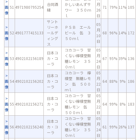
合同酒
かしいあんずサ
月
画
51
4971980795254
71
79%
11%
105
精
ワー ３５０ｍ
26
像
ｌ
日
サント
05
リーホ
ＰＳＢ エール
月
画
52
4901777415133
ールデ
ビール 缶 ３
68
96%
14%
172
10
像
ィング
５０ｍｌ
日
ス
コカコーラ 甘
05
日本コ
くない檸檬堂無
月
画
53
4902102156189
カ・コ
67
95%
39%
136
糖レモン ３５
24
像
ーラ
０ｍｌ
日
コカコーラ 檸
05
日本コ
檬堂 無糖レモ
月
画
54
4902102156202
カ・コ
64
88%
9%
186
ン 缶 ５００
22
像
ーラ
ｍｌ
日
コカコーラ 甘
05
日本コ
くない檸檬堂無
月
画
55
4902102156271
カ・コ
64
99%
8%
183
糖レモン 缶
22
像
ーラ
５００ｍｌ
日
コカコーラ 甘
05
日本コ
くない檸檬堂無
月
画
56
4902102156240
カ・コ
61
99%
26%
137
糖レモン ３５
24
像
ーラ
０ｍｌ
日