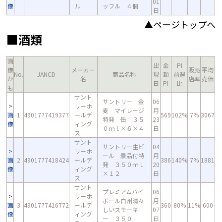
01
像
ル
ッフル ４個
日
▲ページトップへ
■酒類
画
出
金
PI
像
メーカー
販売
平均
No.
JANCD
商品名称
現
額
前週
か
名
店率
売価
日
PI
比
も
サント
サントリー 金
06
リーホ
麦 マイレージ
月
画
1
4901777419377
ールデ
569
102%
7%
3067
特発 缶 ３５
23
像
ィング
０ｍｌ×６×４
日
ス
サント
サントリー生ビ
04
リーホ
ール 景品付特
月
画
2
4901777418424
ールデ
386
140%
7%
1881
発 ３５０ｍｌ
20
像
ィング
×１２
日
ス
サント
プレミアムハイ
06
リーホ
ボール白州清々
月
画
3
4901777416772
ールデ
360
80%
11%
600
しいスモーキ
07
像
ィング
ー ３５０
日