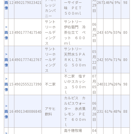
画
12
4902179023421
ーサイダー
267
146%
9%
98
レッジ
29
像
味 ＰＥＴ
カンパ
日
５００ｍｌ
ニー
サント
サントリー
06
リーホ
伊右衛門 冷
月
画
13
4901777417540
ールデ
茶仕立て ペ
243
65%
55%
80
29
像
ィング
ット ６００
日
ス
ｍｌ
サント
サントリー
05
リーホ
天然水ＳＰＡ
月
画
14
4901777412767
ールデ
ＲＫＬＩＮ
242
95%
71%
80
22
像
ィング
Ｇ ５００ｍ
日
ス
ｌ
不二家 塩す
07
いかスカッシ
月
画
15
4902555217390
不二家
240
313%
26%
98
ュ ５００ｍ
05
像
ｌ
日
カルピス カ
ルピスウォー
06
アサヒ
ター 氷点果
月
画
16
4901340086845
231
61%
48%
88
飲料
レモン ＰＥ
28
像
Ｔ ６００ｍ
日
ｌ
高千穂牧場
04