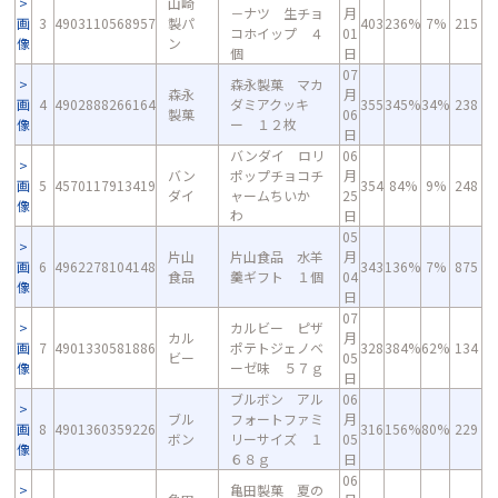
山崎
－ナツ 生チョ
月
画
3
4903110568957
製パ
403
236%
7%
215
コホイップ ４
01
像
ン
個
日
07
森永製菓 マカ
森永
月
画
4
4902888266164
ダミアクッキ
355
345%
34%
238
製菓
06
像
ー １２枚
日
バンダイ ロリ
06
バン
ポップチョコチ
月
画
5
4570117913419
354
84%
9%
248
ダイ
ャームちいか
25
像
わ
日
05
片山
片山食品 水羊
月
画
6
4962278104148
343
136%
7%
875
食品
羹ギフト １個
04
像
日
07
カルビー ピザ
カル
月
画
7
4901330581886
ポテトジェノベ
328
384%
62%
134
ビー
05
像
ーゼ味 ５７ｇ
日
ブルボン アル
06
ブル
フォートファミ
月
画
8
4901360359226
316
156%
80%
229
ボン
リーサイズ １
05
像
６８ｇ
日
06
亀田製菓 夏の