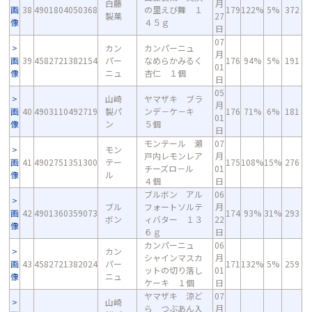
白藤
月
画
38
4901804050368
の里えび舞 １
179
122%
5%
372
製菓
27
像
４５ｇ
日
07
カン
カンパーニュ
月
画
39
4582721382154
パー
なめらかみるく
176
94%
5%
191
01
像
ニュ
杏仁 １個
日
05
山崎
ヤマザキ ブラ
月
画
40
4903110492719
製パ
ンデ－ケ－キ
176
71%
6%
181
01
像
ン
５個
日
モンテール 瀬
07
モン
戸内レモンレア
月
画
41
4902751351300
テー
175
108%
15%
276
チーズロ－ル
01
像
ル
４個
日
ブルボン アル
06
ブル
フォートソルテ
月
画
42
4901360359073
174
93%
31%
293
ボン
ィバター １３
22
像
６ｇ
日
カンパーニュ
06
カン
シャインマスカ
月
画
43
4582721382024
パー
171
132%
5%
259
ットの切り落し
01
像
ニュ
ケーキ １個
日
ヤマザキ 涼ど
07
山崎
ら つぶあん入
月