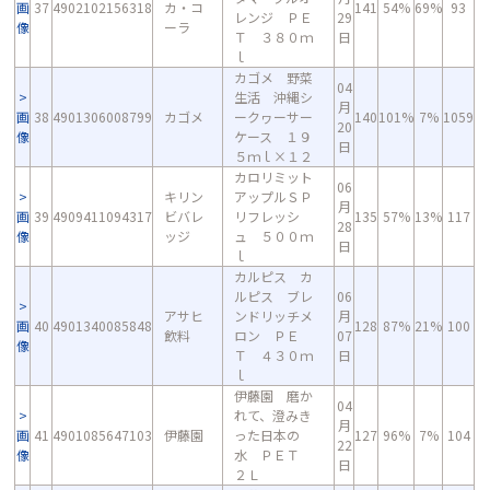
画
37
4902102156318
カ・コ
141
54%
69%
93
レンジ ＰＥ
29
像
ーラ
Ｔ ３８０ｍ
日
ｌ
カゴメ 野菜
04
生活 沖縄シ
月
画
38
4901306008799
カゴメ
ークヮーサー
140
101%
7%
1059
20
像
ケース １９
日
５ｍｌ×１２
カロリミット
06
キリン
アップルＳＰ
月
画
39
4909411094317
ビバレ
リフレッシ
135
57%
13%
117
28
像
ッジ
ュ ５００ｍ
日
ｌ
カルピス カ
ルピス ブレ
06
アサヒ
ンドリッチメ
月
画
40
4901340085848
128
87%
21%
100
飲料
ロン ＰＥ
07
像
Ｔ ４３０ｍ
日
ｌ
伊藤園 磨か
04
れて、澄みき
月
画
41
4901085647103
伊藤園
った日本の
127
96%
7%
104
22
像
水 ＰＥＴ
日
２Ｌ