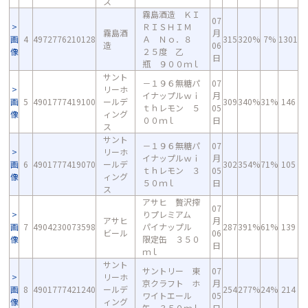
ス
霧島酒造 ＫＩ
07
ＲＩＳＨＩＭ
霧島酒
月
画
4
4972776210128
Ａ Ｎｏ．８
315
320%
7%
1301
造
06
像
２５度 乙
日
瓶 ９００ｍｌ
サント
－１９６無糖パ
07
リーホ
イナップルｗｉ
月
画
5
4901777419100
ールデ
309
340%
31%
146
ｔｈレモン ５
05
像
ィング
００ｍｌ
日
ス
サント
－１９６無糖パ
07
リーホ
イナップルｗｉ
月
画
6
4901777419070
ールデ
302
354%
71%
105
ｔｈレモン ３
05
像
ィング
５０ｍｌ
日
ス
アサヒ 贅沢搾
07
りプレミアム
アサヒ
月
画
7
4904230073598
パイナップル
287
391%
61%
139
ビール
06
像
限定缶 ３５０
日
ｍｌ
サント
サントリー 東
07
リーホ
京クラフト ホ
月
画
8
4901777421240
ールデ
254
277%
24%
214
ワイトエール
05
像
ィング
缶 ３５０ｍｌ
日