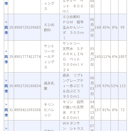
ルティー ペ
08
像
ィング
ット ６００
日
ス
ｍｌ
えひめ飲料
06
ＰＯＭ 極早
えひめ
月
画
28
4908729109683
生みかんソー
168
45%
8%
99
飲料
28
像
ダ ５００ｍ
日
ｌ
サントリー
サント
天然水 ＳＰ
05
リーホ
ＡＲＫＬＩＮ
月
画
29
4901777412774
ールデ
165
111%
6%
1807
Ｇ ペット
25
像
ィング
５００ｍｌ×
日
ス
２４
森永 リプト
06
ングレープテ
森永乳
月
画
30
4902720160834
ィー赤ぶどう
159
93%
52%
115
業
03
像
＆白ぶどう
日
９００ｍｌ
キリン 自然
04
キリン
が磨いた天然
月
画
31
4909411093358
ビバレ
157
81%
8%
72
水 ＰＥＴ
15
像
ッジ
６００ｍｌ
日
ＷＫタンサ
07
ン シトラス
アサヒ
月