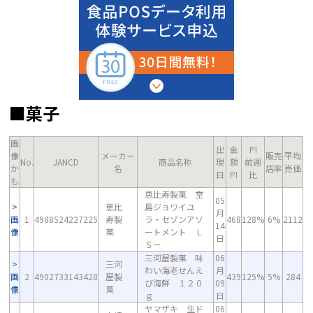
■菓子
画
出
金
PI
像
メーカー
販売
平均
No.
JANCD
商品名称
現
額
前週
か
名
店率
売価
日
PI
比
も
恵比寿製菓 堂
05
恵比
島ジョワイユ
月
画
1
4988524227225
寿製
ラ・セゾンアソ
468
128%
6%
2112
14
像
菓
ートメント Ｌ
日
Ｓー
三河屋製菓 味
06
三河
わい海老せんえ
月
画
2
4902733143428
屋製
439
125%
5%
284
び海鮮 １２０
09
像
菓
ｇ
日
ヤマザキ 生ド
06