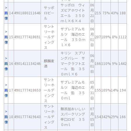
サッポロ ウィ
06
サッポ
ズビアホワイト
月
画
14
4901880211646
ロビー
215
75%
43%
188
エール ３５０
21
像
ル
ｍｌ×６×４
日
サント
ザプレミアムモ
06
リーホ
ルツ 海辺のエ
月
画
15
4901777418691
ールデ
207
109%
8%
1112
ール ３５０ｍ
01
像
ィング
ｌ×６
日
ス
キリン スプリ
06
ングバレー サ
麒麟麦
月
画
16
4901411134246
マークラフトエ
166
110%
9%
1442
酒
01
像
ール 缶 ３５
日
０ｍｌ×６
サント
ザプレミアムモ
05
リーホ
ルツ 海辺のエ
月
画
17
4901777418653
ールデ
155
105%
14%
194
ール 缶 ３５
31
像
ィング
０ｍｌ
日
ス
サント
無添加おいしい
07
リーホ
スパークリング
月
画
18
4901777419643
ールデ
154
342%
29%
166
辛口ロゼ ３５
05
像
ィング
０ｍｌ
日
ス