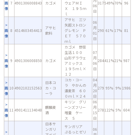
月
画
7
4901306008843
カゴメ
ウェアＭＩ
317
549%
70%
96
06
像
Ｘ １９５ｍ
日
ｌ
アサヒ 三ツ
06
矢超ストロン
アサヒ
月
画
8
4514603454413
グレモン Ｐ
290
61%
17%
81
飲料
01
像
ＥＴ ５７０
日
ｍｌ
カゴメ 野菜
生活１００
07
山形デラウェ
月
画
9
4901306008850
カゴメ
284
411%
21%
987
アミックス
06
像
１９５ｍｌ×
日
１２
コカ・コー
04
日本コ
ラ やかんの
月
画
10
4902102152563
カ・コ
279
95%
9%
1986
濃麦茶 ６０
20
像
ーラ
０ｍｌ×２４
日
キリン グリ
06
麒麟麦
ーンズフリー
月
画
11
4901411134048
278
122%
5%
604
酒
増量 ケー
15
像
ス Ｓ
日
日本サ
サンガリア
ンガリ
06
ぷるっとゼリ
アベバ
月