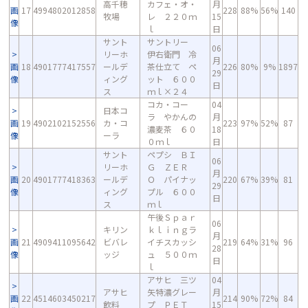
高千穂
カフェ・オ・
月
画
17
4994802012858
228
88%
56%
140
牧場
レ ２２０ｍ
15
像
ｌ
日
サント
サントリー
06
リーホ
伊右衛門 冷
月
画
18
4901777417557
ールデ
茶仕立て ペ
226
80%
9%
1897
29
像
ィング
ット ６００
日
ス
ｍｌ×２４
コカ・コー
04
日本コ
ラ やかんの
月
画
19
4902102152556
カ・コ
223
97%
52%
87
濃麦茶 ６０
18
像
ーラ
０ｍｌ
日
サント
ペプシ ＢＩ
06
リーホ
Ｇ ＺＥＲ
月
画
20
4901777418363
ールデ
Ｏ パイナッ
220
67%
39%
81
29
像
ィング
プル ６００
日
ス
ｍｌ
午後Ｓｐａｒ
06
キリン
ｋｌｉｎｇラ
月
画
21
4909411095642
ビバレ
イチスカッシ
219
64%
31%
96
28
像
ッジ
ュ ５００ｍ
日
ｌ
アサヒ 三ツ
04
アサヒ
矢特濃グレー
月
画
22
4514603450217
214
90%
72%
84
飲料
プ ＰＥＴ
15