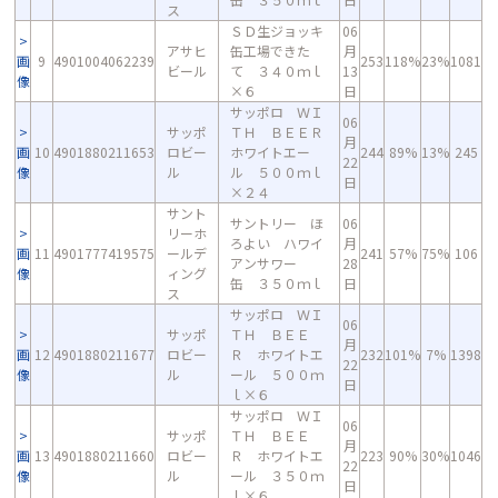
ス
ＳＤ生ジョッキ
06
アサヒ
缶工場できた
月
画
9
4901004062239
253
118%
23%
1081
ビール
て ３４０ｍｌ
13
像
×６
日
サッポロ ＷＩ
06
サッポ
ＴＨ ＢＥＥＲ
月
画
10
4901880211653
ロビー
ホワイトエー
244
89%
13%
245
22
像
ル
ル ５００ｍｌ
日
×２４
サント
サントリー ほ
06
リーホ
ろよい ハワイ
月
画
11
4901777419575
ールデ
241
57%
75%
106
アンサワー
28
像
ィング
缶 ３５０ｍｌ
日
ス
サッポロ ＷＩ
06
サッポ
ＴＨ ＢＥＥ
月
画
12
4901880211677
ロビー
Ｒ ホワイトエ
232
101%
7%
1398
22
像
ル
ール ５００ｍ
日
ｌ×６
サッポロ ＷＩ
06
サッポ
ＴＨ ＢＥＥ
月
画
13
4901880211660
ロビー
Ｒ ホワイトエ
223
90%
30%
1046
22
像
ル
ール ３５０ｍ
日
ｌ×６