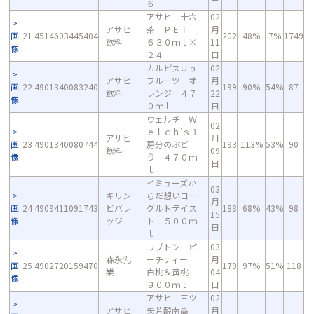
６
アサヒ 十六
02
アサヒ
茶 ＰＥＴ
月
画
21
4514603445404
202
48%
7%
1749
飲料
６３０ｍｌ×
11
像
２４
日
カルピスＵｐ
02
アサヒ
フルーツ オ
月
画
22
4901340083240
199
90%
54%
87
飲料
レンジ ４７
22
像
０ｍｌ
日
ウェルチ Ｗ
02
ｅｌｃｈ’ｓ１
アサヒ
月
画
23
4901340080744
房分のぶど
193
113%
53%
90
飲料
09
像
う ４７０ｍ
日
ｌ
イミューズか
03
キリン
らだ想いヨー
月
画
24
4909411091743
ビバレ
グルトテイス
188
68%
43%
98
15
像
ッジ
ト ５００ｍ
日
ｌ
リプトン ピ
03
森永乳
ーチティー
月
画
25
4902720159470
179
97%
51%
118
業
白桃＆黄桃
04
像
９００ｍｌ
日
アサヒ 三ツ
02
アサヒ
矢芳醇南高
月