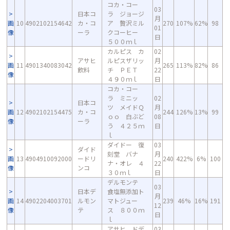
コカ・コー
03
日本コ
ラ ジョージ
月
画
10
4902102154642
カ・コ
ア 贅沢ミル
270
107%
62%
98
01
像
ーラ
クコーヒー
日
５００ｍｌ
カルピス カ
02
アサヒ
ルピスザリッ
月
画
11
4901340083042
265
113%
82%
86
飲料
チ ＰＥＴ
22
像
４９０ｍｌ
日
コカ・コー
ラ ミニッ
02
日本コ
ツ メイドＱ
月
画
12
4902102154475
カ・コ
244
126%
13%
99
ｏｏ 白ぶど
08
像
ーラ
う ４２５ｍ
日
ｌ
ダイドー 復
03
ダイド
刻堂 バナ
月
画
13
4904910092000
ードリ
240
422%
6%
100
ナ・オレ ４
22
像
ンコ
３０ｍｌ
日
デルモンテ
03
日本デ
食塩無添加ト
月
画
14
4902204003701
ルモン
マトジュー
239
46%
16%
191
12
像
テ
ス ８００ｍ
日
ｌ
アサヒ ドデ
03