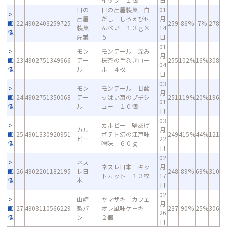
日の
日の出屋製菓 白
01
出屋
だし しろえびせ
月
画
22
4902403259725
259
86%
7%
278
製菓
んべい １３ｇ×
14
像
産業
５
日
01
モン
モンテール 深み
月
画
23
4902751349666
テー
抹茶の手巻きロー
255
102%
16%
308
04
像
ル
ル ４枚
日
03
モン
モンテール 甘酸
月
画
24
4902751350068
テー
っぱい苺のプチシ
251
119%
20%
196
01
像
ル
ュー １０個
日
03
カルビー 堅あげ
カル
月
画
25
4901330920951
ポテト幻の江戸味
249
415%
44%
121
ビー
22
像
噌味 ６０ｇ
日
02
ネス
ネスレ日本 キッ
月
画
26
4902201182195
レ日
248
89%
69%
310
トカット １３枚
17
像
本
日
02
山崎
ヤマザキ カフェ
月
画
27
4903110566229
製パ
オレ風味ケ－キ
237
90%
25%
306
26
像
ン
２個
日