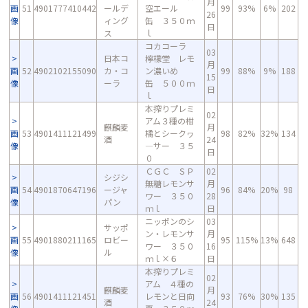
月
画
51
4901777410442
ールデ
空エール
99
93%
6%
202
26
像
ィング
缶 ３５０ｍ
日
ス
ｌ
コカコーラ
03
日本コ
檸檬堂 レモ
月
画
52
4902102155090
カ・コ
ン濃いめ
99
88%
9%
188
15
像
ーラ
缶 ５００ｍ
日
ｌ
本搾りプレミ
02
アム３種の柑
麒麟麦
月
画
53
4901411121499
橘とシークヮ
98
82%
32%
134
酒
24
像
―サー ３５
日
０
ＣＧＣ ＳＰ
02
シジシ
無糖レモンサ
月
画
54
4901870647196
ージャ
96
84%
20%
98
ワー ３５０
28
像
パン
ｍｌ
日
ニッポンのシ
03
サッポ
ン・レモンサ
月
画
55
4901880211165
ロビー
95
115%
13%
648
ワー ３５０
16
像
ル
ｍｌ×６
日
本搾りプレミ
02
アム ４種の
麒麟麦
月
画
56
4901411121451
レモンと日向
93
76%
30%
135
酒
24