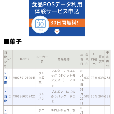
■菓子
画
平
出
金
PI
像
メーカー
販売
均
No.
JANCD
商品名称
現
額
前週
か
名
店率
売
日
PI
比
も
価
フルタ チョコエ
03
フル
ッグ（ポケットモ
月
画
1
4902501210048
タ製
630
78%
63%
255
ンスター） ２０
14
像
菓
ｇ
日
01
ブルボン 味ごの
ブル
月
画
2
4901360357420
み５パック ９２
589
96%
26%
183
ボン
27
像
ｇ
日
03
チロ
チロルチョコ ち
月