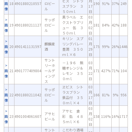
ビス シトラ
月
画
18
4901880210557
ロビー
190
91%
37%
249
スブラン ３
17
像
ル
５０ｍｌ
日
黒ラベル エ
03
サッポ
クストラブリ
月
画
19
4901880211127
ロビー
181
84%
42%
188
ュー 缶 ３
02
像
ル
５０ｍｌ
日
キリン スプ
01
麒麟麦
リングバレー
月
画
20
4901411131597
175
99%
26%
1446
酒
豊潤 ３５０
29
像
ｍｌ×６
日
サント
－１９６ 無
03
リーホ
糖オレンジ＆
月
画
21
4901777409804
ールデ
171
427%
71%
104
レモン ３５
22
像
ィング
０ｍｌ
日
ス
ヱビス シト
03
サッポ
ラスブラン
月
画
22
4901880211042
ロビー
166
81%
9%
956
景品付 ３５
17
像
ル
０ｍｌ×４
日
03
アサヒ 食
アサヒ
月
画
23
4901004061607
彩 缶 ４８
158
116%
16%
1717
ビール
02
像
５ｍｌ×６
日
サント
こだわり酒場