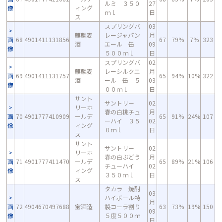
ルミ ３５０
27
像
ィング
ｍｌ
日
ス
スプリングバ
03
麒麟麦
レージャパン
月
画
68
4901411131856
67
79%
7%
323
酒
エール 缶
09
像
５００ｍｌ
日
スプリングバ
02
麒麟麦
レーシルクエ
月
画
69
4901411131757
65
94%
10%
322
酒
ール 缶 ５
03
像
００ｍｌ
日
サント
サントリー
02
リーホ
春の白桃チュ
月
画
70
4901777410909
ールデ
65
91%
24%
107
ーハイ ３５
02
像
ィング
０ｍｌ
日
ス
サント
サントリー
02
リーホ
春の白ぶどう
月
画
71
4901777411470
ールデ
65
89%
21%
106
チューハイ
02
像
ィング
３５０ｍｌ
日
ス
タカラ 焼酎
03
ハイボール特
月
画
72
4904670497688
宝酒造
製コーラ割り
63
73%
19%
150
09
像
５度５００ｍ
日