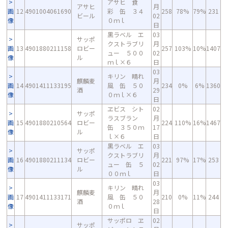
アサヒ 食
アサヒ
月
画
12
4901004061690
彩 缶 ３４
258
78%
79%
231
ビール
02
像
０ｍｌ
日
黒ラベル エ
03
サッポ
クストラブリ
月
画
13
4901880211158
ロビー
257
103%
10%
1407
ュー ５００
02
像
ル
ｍｌ×６
日
03
キリン 晴れ
麒麟麦
月
画
14
4901411133195
風 缶 ５０
234
0%
6%
1360
酒
29
像
０ｍｌ×６
日
ヱビス シト
02
サッポ
ラスブラン
月
画
15
4901880210564
ロビー
224
110%
16%
1467
缶 ３５０ｍ
17
像
ル
ｌ×６
日
黒ラベル エ
03
サッポ
クストラブリ
月
画
16
4901880211134
ロビー
221
97%
17%
253
ュー 缶 ５
02
像
ル
００ｍｌ
日
03
キリン 晴れ
麒麟麦
月
画
17
4901411133171
風 缶 ５０
210
0%
11%
244
酒
28
像
０ｍｌ
日
サッポロ ヱ
02
サッポ