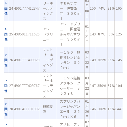
03
リーホ
のお茶サワ
月
画
24
4901777412347
ールデ
ー 伊右衛
150
74%
81%
105
08
像
ィング
門 ３５０ｍ
日
ス
ｌ
アシードブリ
01
アシー
ュー 国産温
月
画
25
4985011711625
ドブリ
州みかんサワ
149
87%
5%
125
21
像
ュー
ー ３５０ｍ
日
ｌ
サント
－１９６ 無
03
リーホ
糖オレンジ＆
月
画
26
4901777409828
ールデ
149
365%
35%
145
レモン ５０
22
像
ィング
０ｍｌ
日
ス
サント
－１９６無糖
03
リーホ
ダブルシーク
月
画
27
4901777409767
ールデ
147
350%
67%
104
ヮーサー ３
22
像
ィング
５０ｍｌ
日
ス
スプリングバ
01
麒麟麦
レージャパン
月
画
28
4901411131832
146
106%
16%
1447
酒
エール ３５
26
像
０ｍｌ×６
日
02
アサヒ アサ
アサヒ
月