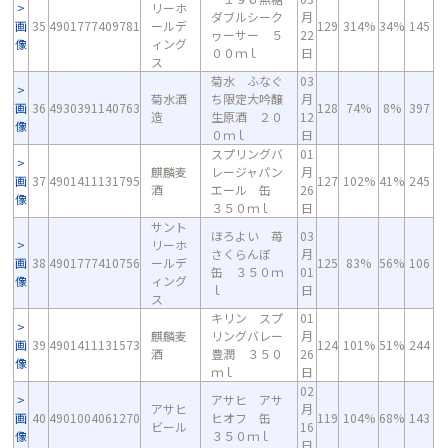
リーホ
ダブルシーク
月
画
35
4901777409781
ールデ
129
314%
34%
145
ヮーサー ５
22
像
ィング
００ｍｌ
日
ス
菊水 ふなぐ
03
菊水酒
ち限定大吟醸
月
画
36
4930391140763
128
74%
8%
397
造
生原酒 ２０
12
像
０ｍｌ
日
スプリングバ
01
麒麟麦
レージャパン
月
画
37
4901411131795
127
102%
41%
245
酒
エール 缶
26
像
３５０ｍｌ
日
サント
ほろよい 苺
03
リーホ
さくらんぼ
月
画
38
4901777410756
ールデ
125
83%
56%
106
缶 ３５０ｍ
01
像
ィング
ｌ
日
ス
キリン スプ
01
麒麟麦
リングバレー
月
画
39
4901411131573
124
101%
51%
244
酒
豊潤 ３５０
26
像
ｍｌ
日
02
アサヒ アサ
アサヒ
月
画
40
4901004061270
ヒオフ 缶
119
104%
68%
143
ビール
16
像
３５０ｍｌ
日