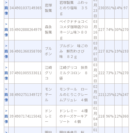
岩塚製菓 ふわっ
岩塚
月
画
34
4901037149365
とのり塩味 ３５
230
351%
14%
97
製菓
23
像
ｇ
日
ベイクドチョコ＜
03
森永
コメダ珈琲店クロ
月
画
35
4902888264979
227
74%
30%
270
製菓
ネージュ味＞８０
16
像
ｇ
日
03
ブルボン 味ごの
ブル
月
画
36
4901360358700
み 鮮烈わさび
227
82%
19%
193
ボン
07
像
味 ８２ｇ
日
03
江崎
江崎グリコ 抹茶
月
画
37
4901005533011
グリ
ミルクコロン ８
222
73%
17%
270
16
像
コ
袋
日
02
モン
モンテール ロー
月
画
38
4902751349727
テー
ルのとりこクレー
221
125%
12%
247
01
像
ル
ムブリュレ ４個
日
01
ドン
ドンレミー ４種
月
画
39
4907174115041
レミ
のチーズケーキア
218
96%
12%
360
04
像
ー
ソート ４個
日
01
明日
明日香食品 桜