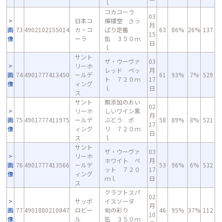
ｌ
コカコーラ
03
日本コ
檸檬堂 さっ
月
画
73
4902102155014
カ・コ
ぱり定番
63
86%
26%
137
15
像
ーラ
缶 ３５０ｍ
日
ｌ
サント
ザ・ウーヴァ
03
リーホ
レッド ペッ
月
画
74
4901777413450
ールデ
61
93%
7%
529
ト ７２０ｍ
17
像
ィング
ｌ
日
ス
サント
無添加のおい
02
リーホ
しいワイン黒
月
画
75
4901777411975
ールデ
ぶどう ポ
58
89%
8%
521
17
像
ィング
リ ７２０ｍ
日
ス
ｌ
サント
ザ・ウーヴァ
03
リーホ
ホワイト ペ
月
画
76
4901777413566
ールデ
53
96%
6%
532
ット ７２０
17
像
ィング
ｍｌ
日
ス
クラフトスパ
02
サッポ
イスソーダ
月
画
77
4901880210847
ロビー
旬の彩り
46
95%
37%
112
10
像
ル
缶 ３５０ｍ