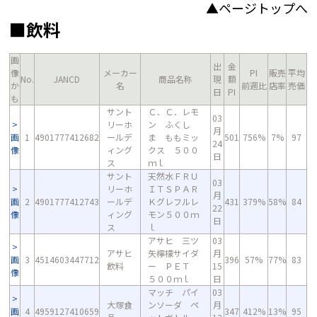
▲ページトップへ
■飲料
画
出
金
像
メーカー
PI
販売
平均
No.
JANCD
商品名称
現
額
か
名
前週比
店率
売価
日
PI
も
サント
Ｃ．Ｃ．レモ
03
リーホ
ン ふくし
月
画
1
4901777412682
ールデ
ま ももミッ
501
756%
7%
97
24
像
ィング
クス ５００
日
ス
ｍｌ
サント
天然水ＦＲＵ
03
リーホ
ＩＴＳＰＡＲ
月
画
2
4901777412743
ールデ
Ｋグレフルレ
431
379%
58%
84
22
像
ィング
モン５００ｍ
日
ス
ｌ
アサヒ 三ツ
03
アサヒ
矢檸檬サイダ
月
画
3
4514603447712
396
57%
77%
83
飲料
ー ＰＥＴ
15
像
５００ｍｌ
日
マッチ パイ
03
大塚食
ンソーダ ペ
月
画
4
4959127410659
347
412%
13%
95