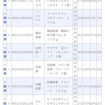
画
3
4902780051721
ルチ
いかわちろるちょ
575
409%
24%
295
23
像
ョコ
こＢＯＸ １５個
日
イー
01
イーストナイン
スト
月
画
4
4560134083691
フロランタン ２
454
150%
5%
756
ナイ
19
像
００ｇ
ン
日
03
亀田製菓 亀田の
亀田
月
画
5
4901313228951
柿の種うましお
453
86%
57%
202
製菓
08
像
１５０ｇ
日
03
山崎
ヤマザキ 生ド－
月
画
6
4903110558545
製パ
ナツ いちごホイ
402
106%
14%
236
01
像
ン
ップ ４個
日
02
母恵夢 ベビー母
母恵
月
画
7
4524144102919
恵夢 ブルーベリ
377
120%
6%
620
夢
29
像
ーチーズ ６個
日
03
名糖産業 アルフ
名糖
月
画
8
4902757161606
ァベットチョコレ
371
91%
54%
256
産業
01
像
ート １４４ｇ
日
03
サッポロポテトＬ
カル
月
画
9
4901330202156
ＯＮＧじゃがバタ
371
375%
29%
107