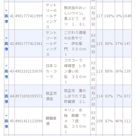
サント
無添加のおい
02
リーホ
しいワイン。
月
画
41
4901777411999
ールデ
117
108%
8%
1049
黒ぶどう ポ
18
像
ィング
リ １．８Ｌ
日
ス
サント
こだわり酒場
03
リーホ
のお茶サワ
月
画
42
4901777412361
ールデ
ー 伊右衛
115
80%
37%
147
08
像
ィング
門 ５００ｍ
日
ス
ｌ
コカコーラ
03
日本コ
檸檬堂 レモ
月
画
43
4902102155076
カ・コ
ン濃いめ
115
88%
36%
139
11
像
ーラ
缶 ３５０ｍ
日
ｌ
02
菊正宗 灘の
菊正宗
月
画
44
4971650205571
しぼりたて生
114
82%
7%
872
酒造
27
像
貯蔵酒 ２Ｌ
日
キリン 氷
03
結 無糖 ウ
麒麟麦
月
画
45
4901411122090
メ ７度
109
87%
46%
112
酒
01
像
缶 ３５０ｍ
日
ｌ