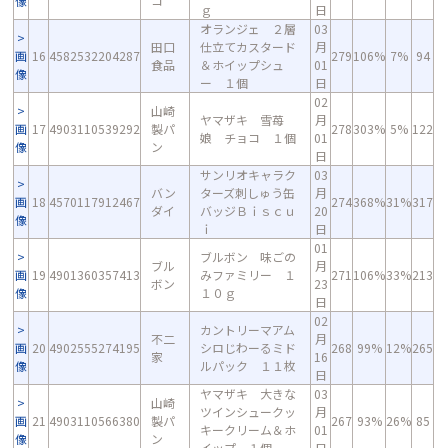
像
コ
ｇ
日
オランジェ ２層
03
田口
仕立てカスタード
月
画
16
4582532204287
279
106%
7%
94
食品
＆ホイップシュ
01
像
ー １個
日
02
山崎
ヤマザキ 雪苺
月
画
17
4903110539292
製パ
278
303%
5%
122
娘 チョコ １個
01
像
ン
日
サンリオキャラク
03
バン
ターズ刺しゅう缶
月
画
18
4570117912467
274
368%
31%
317
ダイ
バッジＢｉｓｃｕ
20
像
ｉ
日
01
ブルボン 味ごの
ブル
月
画
19
4901360357413
みファミリー １
271
106%
33%
213
ボン
23
像
１０ｇ
日
02
カントリーマアム
不二
月
画
20
4902555274195
シロじわーるミド
268
99%
12%
265
家
16
像
ルパック １１枚
日
ヤマザキ 大きな
03
山崎
ツインシュークッ
月
画
21
4903110566380
製パ
267
93%
26%
85
キークリーム＆ホ
01
像
ン
イップ １個
日