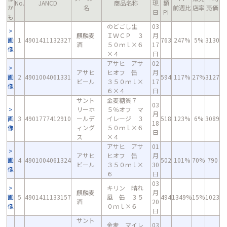
No.
JANCD
商品名称
現
額
か
名
前週比
店率
売価
日
PI
も
のどごし生
03
麒麟麦
ＩＷＣＰ ３
月
画
1
4901411132327
763
247%
5%
3130
酒
５０ｍｌ×６
17
像
×４
日
アサヒ アサ
02
アサヒ
ヒオフ 缶
月
画
2
4901004061331
594
117%
27%
3127
ビール
３５０ｍｌ×
17
像
６×４
日
サント
金麦糖質７
03
リーホ
５％オフ マ
月
画
3
4901777412910
ールデ
イレージ ３
518
123%
6%
3089
18
像
ィング
５０ｍｌ×６
日
ス
×４
アサヒ アサ
01
アサヒ
ヒオフ 缶
月
画
4
4901004061324
502
101%
70%
790
ビール
３５０ｍｌ×
30
像
６
日
03
キリン 晴れ
麒麟麦
月
画
5
4901411133157
風 缶 ３５
494
1349%
15%
1023
酒
20
像
０ｍｌ×６
日
サント
金麦 マイレ
03