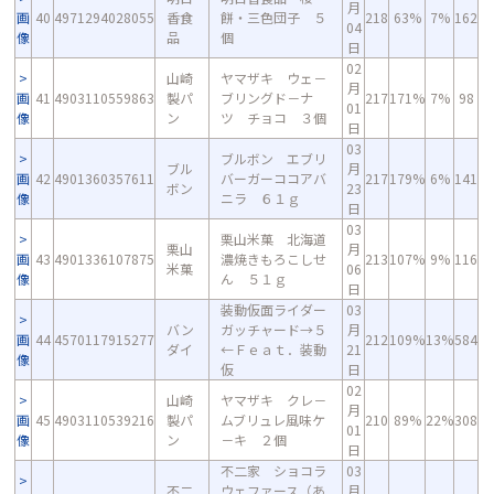
月
画
40
4971294028055
香食
餅・三色団子 ５
218
63%
7%
162
04
像
品
個
日
02
山崎
ヤマザキ ウェ－
月
画
41
4903110559863
製パ
ブリングド－ナ
217
171%
7%
98
01
像
ン
ツ チョコ ３個
日
03
ブルボン エブリ
ブル
月
画
42
4901360357611
バーガーココアバ
217
179%
6%
141
ボン
23
像
ニラ ６１ｇ
日
03
栗山米菓 北海道
栗山
月
画
43
4901336107875
濃焼きもろこしせ
213
107%
9%
116
米菓
06
像
ん ５１ｇ
日
装動仮面ライダー
03
バン
ガッチャード→５
月
画
44
4570117915277
212
109%
13%
584
ダイ
←Ｆｅａｔ．装動
21
像
仮
日
02
山崎
ヤマザキ クレ－
月
画
45
4903110539216
製パ
ムブリュレ風味ケ
210
89%
22%
308
01
像
ン
－キ ２個
日
不二家 ショコラ
03
不二
ウェファース（あ
月