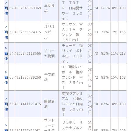
Ｔ ＴＲＩ
三菱食
月
画
62
4962840968369
Ｐ 日向夏サ
74
123%
8%
138
品
27
像
ワー ３５０
日
ｍｌ
オリオン Ｗ
03
オリオ
ＡＴＴＡ タ
月
画
63
4962656524315
ンビー
73
73%
7%
156
ンカン 缶
02
像
ル
３５０ｍｌ
日
チョーヤ 梅
03
チョー
リッチ ボト
月
画
64
4905846118666
73
81%
11%
213
ヤ梅酒
ル缶 ３００
02
像
ｍｌ
日
すご焼酎ハイ
03
ボール 絶妙
合同酒
月
画
65
4971980789260
ブレンド 甲
72
82%
15%
103
精
16
像
乙 ３５０ｍ
日
ｌ
本搾りプレミ
02
アム ４種の
麒麟麦
月
画
66
4901411121475
レモンと日向
70
87%
8%
183
酒
24
像
夏 ５００ｍ
日
ｌ
サント
プレモル サ
01
リーホ
ステナブルア
月
画
67
4901777411081
ールデ
68
85%
7%
205