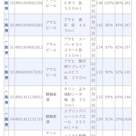
画
29
4901004061256
ヒオフ 缶
146
100%
48%
202
ビール
16
像
５００ｍｌ
日
03
アサヒ 食
アサヒ
月
画
30
4901004061683
彩 缶 ４８
142
88%
43%
297
ビール
02
像
５ｍｌ
日
アサヒ スー
02
アサヒ
パードライ
月
画
31
4901004061812
134
97%
42%
197
ビール
スマート缶
23
像
３５５ｍｌ
日
アサヒ 贅沢
02
搾りプレミア
アサヒ
月
画
32
4904230073192
ムぶどう
133
90%
52%
135
ビール
10
像
缶 ３５０ｍ
日
ｌ
キリン 上々
03
麒麟麦
焼酎ソーダ
月
画
33
4901411130651
132
69%
69%
144
酒
梅 缶 ３５
16
像
０ｍｌ
日
スプリングバ
02
麒麟麦
レーシルクエ
月
画
34
4901411131733
130
91%
19%
1426
酒
ール ３５０
03
像
ｍｌ×６
日
サント
－１９６無糖
03