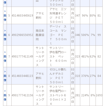
品
ットボトル
13
像
５００ｍｌ
日
アサヒ 三ツ
02
アサヒ
矢特濃オレン
月
画
5
4514603445619
347
96%
80%
81
飲料
ジ ＰＥＴ
01
像
５００ｍｌ
日
デーリィ ス
03
南日本
コール マン
月
画
6
4902986556952
酪農協
ゴー ＰＥ
346
506%
7%
99
23
像
同
Ｔ ５００ｍ
日
ｌ
サント
サントリー
03
リーホ
伊右衛門ロー
月
画
7
4901777412149
ールデ
スト ペッ
323
481%
62%
82
22
像
ィング
ト ６００ｍ
日
ス
ｌ
ゼロしか勝た
03
アサヒ
んドデカミ
月
画
8
4514603448115
310
376%
27%
84
飲料
ン ＰＥＴ
22
像
５００ｍｌ
日
サント
サントリー
03
リーホ
伊右衛門ロー
月
画
9
4901777412156
ールデ
ストペット６
281
224%
8%
1693
24
像
ィング
００ｍｌ×２
日
ス
４