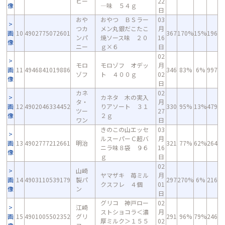
ビー
22
像
―味 ５４ｇ
日
おや
おやつ ＢＳラー
03
つカ
メン丸銀だこたこ
月
画
10
4902775072601
367
170%
15%
196
ンパ
焼ソース味 ２０
16
像
ニー
ｇ×６
日
02
モロ
モロゾフ オデッ
月
画
11
4946841019886
346
83%
6%
997
ゾフ
ト ４００ｇ
02
像
日
カネ
02
カネタ 木の実入
タ・
月
画
12
4902046334452
りアソート ３１
330
95%
13%
479
ツー
27
像
２ｇ
ワン
日
きのこの山エッセ
03
ルスーパーＣ超バ
月
画
13
4902777212661
明治
321
77%
62%
264
ニラ味８袋 ９６
16
像
ｇ
日
02
山崎
ヤマザキ 苺ミル
月
画
14
4903110539179
製パ
297
270%
6%
216
クスフレ ４個
01
像
ン
日
グリコ 神戸ロー
02
江崎
ストショコラ＜濃
月
画
15
4901005502352
グリ
291
96%
79%
246
厚ミルク＞１５５
02