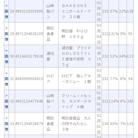
02
山崎
ＢＡＫＥＯＮＥ
月
画
28
4903110559900
製パ
ミニボ－ルド－ナ
235
97%
22%
138
01
像
ン
ツ ２０個
日
03
明日
明日香 わらび
月
画
29
4971294028109
香食
232
121%
9%
95
餅 １６０ｇ
04
像
品
日
湖池屋 プライド
03
湖池
ＧＯＬＤＳＴＹＬ
月
画
30
4514410179028
232
52%
34%
113
屋
Ｅ食塩不使用 ５
15
像
５ｇ
日
03
ロピ
ロピア 苺レアチ
月
画
31
4589989000615
231
77%
8%
94
ア
ーズシュー １個
01
像
日
01
山崎
クリ－ムｉｎもっ
月
画
32
4903110477648
製パ
ち カスタ－ドホ
231
124%
8%
245
01
像
ン
イップ ４個
日
02
明日
明日香食品 大人
月
画
33
4971294028079
香食
の団子みたらし
230
85%
7%
135
01
像
品
３本
日
03