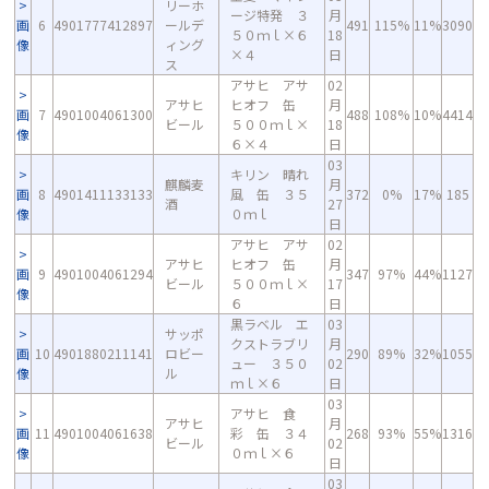
リーホ
ージ特発 ３
月
画
6
4901777412897
ールデ
491
115%
11%
3090
５０ｍｌ×６
18
像
ィング
×４
日
ス
アサヒ アサ
02
アサヒ
ヒオフ 缶
月
画
7
4901004061300
488
108%
10%
4414
ビール
５００ｍｌ×
18
像
６×４
日
03
キリン 晴れ
麒麟麦
月
画
8
4901411133133
風 缶 ３５
372
0%
17%
185
酒
27
像
０ｍｌ
日
アサヒ アサ
02
アサヒ
ヒオフ 缶
月
画
9
4901004061294
347
97%
44%
1127
ビール
５００ｍｌ×
17
像
６
日
黒ラベル エ
03
サッポ
クストラブリ
月
画
10
4901880211141
ロビー
290
89%
32%
1055
ュー ３５０
02
像
ル
ｍｌ×６
日
03
アサヒ 食
アサヒ
月
画
11
4901004061638
彩 缶 ３４
268
93%
55%
1316
ビール
02
像
０ｍｌ×６
日
03