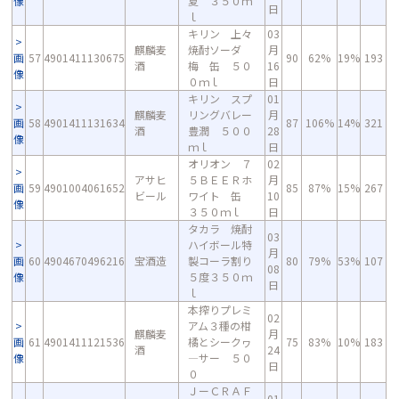
像
夏 ３５０ｍ
日
ｌ
キリン 上々
03
麒麟麦
焼酎ソーダ
月
画
57
4901411130675
90
62%
19%
193
酒
梅 缶 ５０
16
像
０ｍｌ
日
キリン スプ
01
麒麟麦
リングバレー
月
画
58
4901411131634
87
106%
14%
321
酒
豊潤 ５００
28
像
ｍｌ
日
オリオン ７
02
アサヒ
５ＢＥＥＲホ
月
画
59
4901004061652
85
87%
15%
267
ビール
ワイト 缶
10
像
３５０ｍｌ
日
タカラ 焼酎
03
ハイボール特
月
画
60
4904670496216
宝酒造
製コーラ割り
80
79%
53%
107
08
像
５度３５０ｍ
日
ｌ
本搾りプレミ
02
アム３種の柑
麒麟麦
月
画
61
4901411121536
橘とシークヮ
75
83%
10%
183
酒
24
像
―サー ５０
日
０
ＪーＣＲＡＦ
01