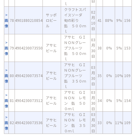
日
ｌ
クラフトスパ
02
サッポ
イスソーダ
月
画
78
4901880210854
ロビー
旬の彩り
41
88%
9%
156
10
像
ル
缶 ５００ｍ
日
ｌ
アサヒ ＧＩ
03
ＮＯＮグレー
アサヒ
月
画
79
4904230073550
プフルーツ
38
0%
5%
153
ビール
30
像
缶 ５００ｍ
日
ｌ
アサヒ ＧＩ
03
ＮＯＮグレー
アサヒ
月
画
80
4904230073574
プフルーツ
35
0%
10%
109
ビール
30
像
缶 ３５０ｍ
日
ｌ
アサヒ ＧＩ
03
アサヒ
ＮＯＮ レモ
月
画
81
4904230073512
34
0%
5%
154
ビール
ン 缶 ５０
30
像
０ｍｌ
日
アサヒ ＧＩ
03
アサヒ
ＮＯＮ レモ
月
画
82
4904230073536
33
0%
11%
109
ビール
ン 缶 ３５
30
像
０ｍｌ
日