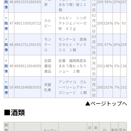
画
46
4902555266565
209
98%
25%
187
家
まおう苺）袋１２
16
像
個
日
02
カルビー シンポ
カル
月
画
47
4901330920722
テトジェノベーゼ
209
326%
5%
93
ビー
16
像
味 ４２ｇ
日
03
モン
モンテール 窯焼
月
画
48
4902751350105
テー
きタルト・ティラ
205
97%
26%
259
01
像
ル
ミス １個
日
03
全国
全農 福岡県産あ
月
画
49
4908012004589
農協
まおう苺もっちり
201
148%
5%
136
01
像
食品
シュー １個
日
03
アンデイコ ブル
栄屋
月
画
50
4901840883593
ーベリーレアチー
200
101%
7%
102
乳業
01
像
ズシューＣ １個
日
▲ページトップへ
■酒類
画
出
金
像
メーカー
PI
販売
平均