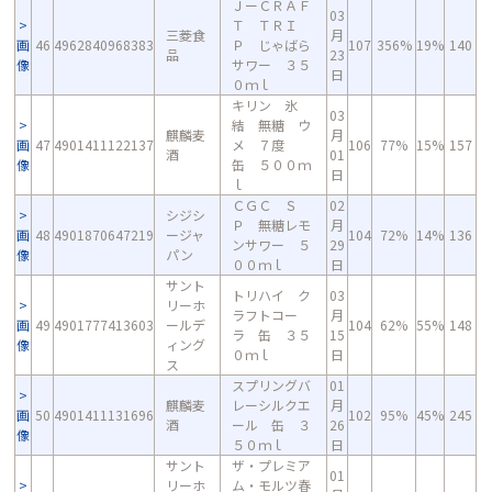
ＪーＣＲＡＦ
03
Ｔ ＴＲＩ
三菱食
月
画
46
4962840968383
Ｐ じゃばら
107
356%
19%
140
品
23
像
サワー ３５
日
０ｍｌ
キリン 氷
03
結 無糖 ウ
麒麟麦
月
画
47
4901411122137
メ ７度
106
77%
15%
157
酒
01
像
缶 ５００ｍ
日
ｌ
ＣＧＣ Ｓ
02
シジシ
Ｐ 無糖レモ
月
画
48
4901870647219
ージャ
104
72%
14%
136
ンサワー ５
29
像
パン
００ｍｌ
日
サント
トリハイ ク
03
リーホ
ラフトコー
月
画
49
4901777413603
ールデ
104
62%
55%
148
ラ 缶 ３５
15
像
ィング
０ｍｌ
日
ス
スプリングバ
01
麒麟麦
レーシルクエ
月
画
50
4901411131696
102
95%
45%
245
酒
ール 缶 ３
26
像
５０ｍｌ
日
サント
ザ・プレミア
01
リーホ
ム・モルツ春