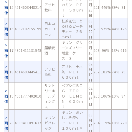
アサヒ
カミン ＰＥ
月
画
15
4514603448214
221
446%
39%
81
飲料
Ｔ ５００ｍ
23
像
ｌ
日
紅茶花伝 と
03
日本コ
ろけるピーチ
月
画
16
4902102155199
カ・コ
208
575%
44%
125
ティー ２６
22
像
ーラ
５ｍｌ
日
キリン グリ
03
麒麟麦
ーンズフリー
月
画
17
4901411131948
208
96%
13%
616
酒
増量 ケー
16
像
ス Ｓ
日
02
アサヒ 十六
アサヒ
月
画
18
4514603445411
茶 ＰＥＴ
207
102%
74%
79
飲料
10
像
６３０ｍｌ
日
サント
ペプシ生ＢＩ
02
リーホ
Ｇ ＺＥＲ
月
画
19
4901777402010
ールデ
Ｏ ＬＥＭＯ
205
106%
19%
84
16
像
ィング
Ｎ ６００ｍ
日
ス
ｌ
キリン おい
03
キリン
しい免疫ケ
月
画
20
4909411091637
ビバレ
ア ＰＥＴ
204
119%
18%
728
18
像
ッジ
１００ｍｌ×
日