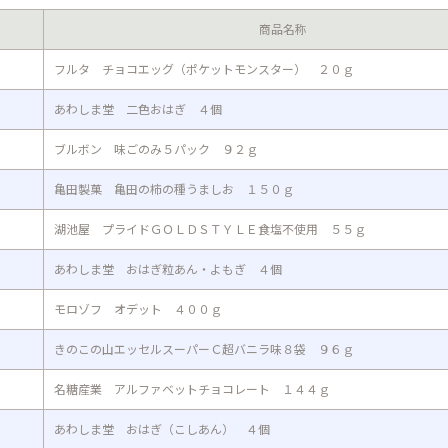
名
商品名称
フルタ チョコエッグ（ポケットモンスター） ２０ｇ
あわしま堂 二色おはぎ ４個
ブルボン 味ごのみ５パック ９２ｇ
亀田製菓 亀田の柿の種うましお １５０ｇ
湖池屋 プライドＧＯＬＤＳＴＹＬＥ食塩不使用 ５５ｇ
あわしま堂 おはぎ粒あん・よもぎ ４個
モロゾフ オデット ４００ｇ
きのこの山エッセルスーパーＣ超バニラ味８袋 ９６ｇ
名糖産業 アルファベットチョコレート １４４ｇ
あわしま堂 おはぎ（こしあん） ４個