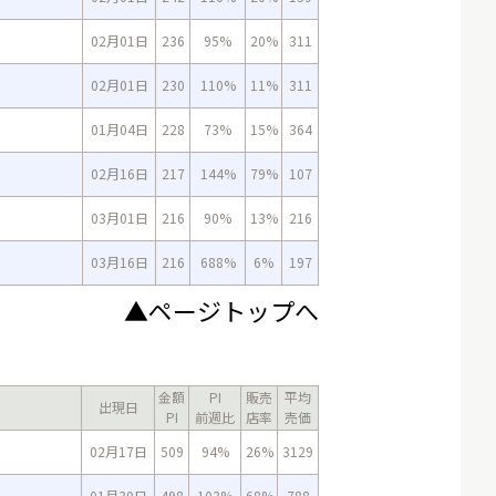
02月01日
236
95%
20%
311
02月01日
230
110%
11%
311
01月04日
228
73%
15%
364
02月16日
217
144%
79%
107
03月01日
216
90%
13%
216
03月16日
216
688%
6%
197
▲ページトップへ
金額
PI
販売
平均
出現日
PI
前週比
店率
売価
02月17日
509
94%
26%
3129
01月30日
498
103%
68%
788