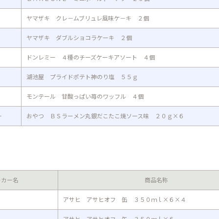
ヤマザキ クレ－ムブリュレ風味ケ－キ ２個
ヤマザキ ダブルショコラケーキ ２個
ドンレミー ４種のチーズケーキアソート ４個
湖池屋 プライドポテト神のり塩 ５５ｇ
モンテール 甘酸っぱい苺のワッフル ４個
ー
おやつ ＢＳラーメン丸銀だこたこ焼ソース味 ２０ｇ×６
ーカー名
商品名称
アサヒ アサヒオフ 缶 ３５０ｍｌ×６×４
アサヒ アサヒオフ 缶 ３５０ｍｌ×６