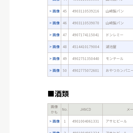
画像
45
4903110539216
山崎製パン
画像
46
4903110539070
山崎製パン
画像
47
4907174115041
ドンレミー
画像
48
4514410179004
湖池屋
画像
49
4902751350440
モンテール
画像
50
4902775072601
おやつカンパニ
■酒類
画像
No.
JANCD
メ
かも
画像
1
4901004061331
アサヒビール
画像
2
4901004061324
アサヒビール