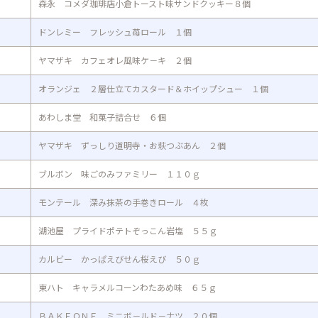
森永 コメダ珈琲店小倉トースト味サンドクッキー８個
ドンレミー フレッシュ苺ロール １個
ヤマザキ カフェオレ風味ケ－キ ２個
オランジェ ２層仕立てカスタード＆ホイップシュー １個
あわしま堂 和菓子詰合せ ６個
ヤマザキ ずっしり道明寺・お萩つぶあん ２個
ブルボン 味ごのみファミリー １１０ｇ
モンテール 深み抹茶の手巻きロール ４枚
湖池屋 プライドポテトぞっこん岩塩 ５５ｇ
カルビー かっぱえびせん桜えび ５０ｇ
東ハト キャラメルコーンわたあめ味 ６５ｇ
ＢＡＫＥＯＮＥ ミニボ－ルド－ナツ ２０個