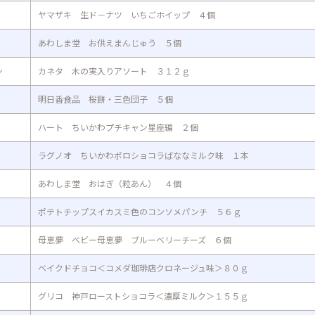
ヤマザキ 生ド－ナツ いちごホイップ ４個
あわしま堂 お供えまんじゅう ５個
ン
カネタ 木の実入りアソート ３１２ｇ
明日香食品 桜餅・三色団子 ５個
ハート ちいかわプチキャン星座編 ２個
ラグノオ ちいかわポロショコラばななミルク味 １本
あわしま堂 おはぎ（粒あん） ４個
ポテトチップスイカスミ色のコンソメパンチ ５６ｇ
母恵夢 ベビー母恵夢 ブルーベリーチーズ ６個
ベイクドチョコ＜コメダ珈琲店クロネージュ味＞８０ｇ
グリコ 神戸ローストショコラ＜濃厚ミルク＞１５５ｇ