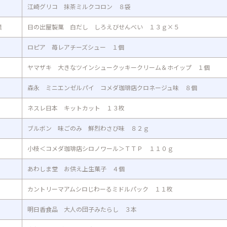
江崎グリコ 抹茶ミルクコロン ８袋
業
日の出屋製菓 白だし しろえびせんべい １３ｇ×５
ロピア 苺レアチーズシュー １個
ヤマザキ 大きなツインシュークッキークリーム＆ホイップ １個
森永 ミニエンゼルパイ コメダ珈琲店クロネージュ味 ８個
ネスレ日本 キットカット １３枚
ブルボン 味ごのみ 鮮烈わさび味 ８２ｇ
小枝＜コメダ珈琲店シロノワール＞ＴＴＰ １１０ｇ
あわしま堂 お供え上生菓子 ４個
カントリーマアムシロじわーるミドルパック １１枚
明日香食品 大人の団子みたらし ３本