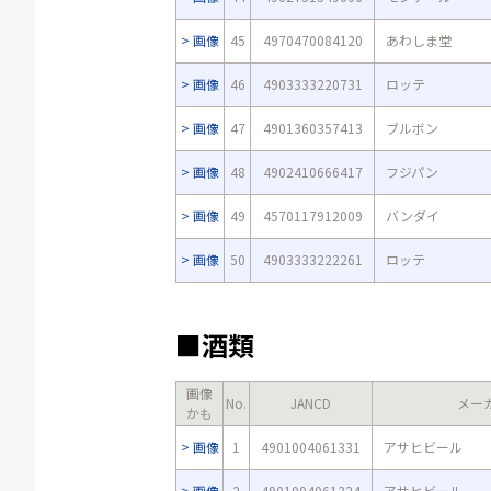
画像
45
4970470084120
あわしま堂
画像
46
4903333220731
ロッテ
画像
47
4901360357413
ブルボン
画像
48
4902410666417
フジパン
画像
49
4570117912009
バンダイ
画像
50
4903333222261
ロッテ
■酒類
画像
No.
JANCD
メー
かも
画像
1
4901004061331
アサヒビール
画像
2
4901004061324
アサヒビール