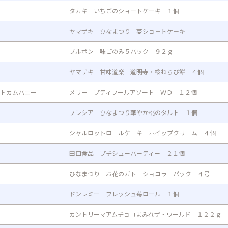
タカキ いちごのショートケーキ １個
ヤマザキ ひなまつり 菱ショ－トケ－キ
ブルボン 味ごのみ５パック ９２ｇ
ヤマザキ 甘味道楽 道明寺・桜わらび餅 ４個
トカムパニー
メリー プティフールアソート ＷＤ １２個
プレシア ひなまつり華やか桃のタルト １個
シャルロットロ－ルケ－キ ホイップクリ－ム ４個
田口食品 プチシューパーティー ２１個
ひなまつり お花のガト－ショコラ パック ４号
ドンレミー フレッシュ苺ロール １個
カントリーマアムチョコまみれザ・ワールド １２２ｇ