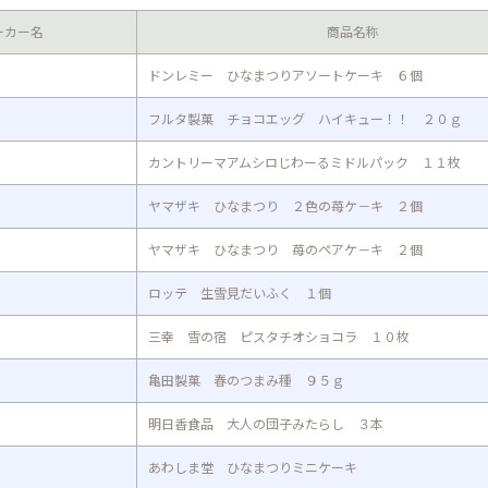
ーカー名
商品名称
ドンレミー ひなまつりアソートケーキ ６個
フルタ製菓 チョコエッグ ハイキュー！！ ２０ｇ
カントリーマアムシロじわーるミドルパック １１枚
ヤマザキ ひなまつり ２色の苺ケ－キ ２個
ヤマザキ ひなまつり 苺のペアケ－キ ２個
ロッテ 生雪見だいふく １個
三幸 雪の宿 ピスタチオショコラ １０枚
亀田製菓 春のつまみ種 ９５ｇ
明日香食品 大人の団子みたらし ３本
あわしま堂 ひなまつりミニケーキ