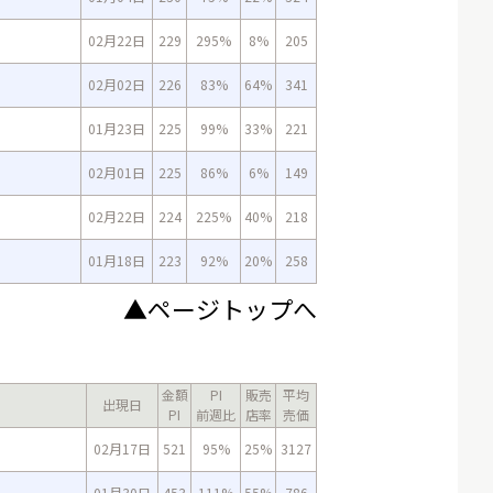
02月22日
229
295%
8%
205
02月02日
226
83%
64%
341
01月23日
225
99%
33%
221
02月01日
225
86%
6%
149
02月22日
224
225%
40%
218
01月18日
223
92%
20%
258
▲ページトップへ
金額
PI
販売
平均
出現日
PI
前週比
店率
売価
02月17日
521
95%
25%
3127
01月30日
453
111%
55%
786