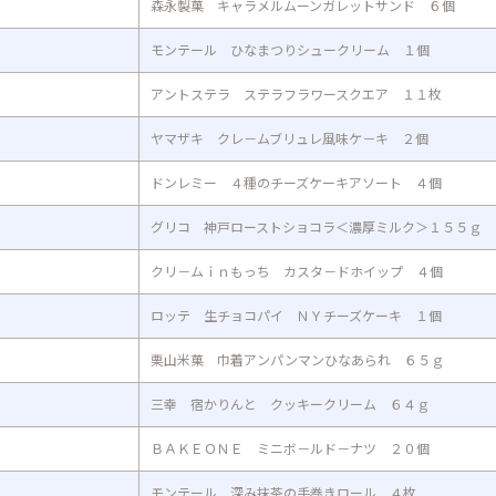
森永製菓 キャラメルムーンガレットサンド ６個
モンテール ひなまつりシュークリーム １個
アントステラ ステラフラワースクエア １１枚
ヤマザキ クレ－ムブリュレ風味ケ－キ ２個
ドンレミー ４種のチーズケーキアソート ４個
グリコ 神戸ローストショコラ＜濃厚ミルク＞１５５ｇ
クリ－ムｉｎもっち カスタ－ドホイップ ４個
ロッテ 生チョコパイ ＮＹチーズケーキ １個
栗山米菓 巾着アンパンマンひなあられ ６５ｇ
三幸 宿かりんと クッキークリーム ６４ｇ
ＢＡＫＥＯＮＥ ミニボ－ルド－ナツ ２０個
モンテール 深み抹茶の手巻きロール ４枚