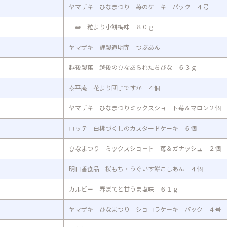
ヤマザキ ひなまつり 苺のケ－キ パック ４号
三幸 粒より小餅梅味 ８０ｇ
ヤマザキ 謹製道明寺 つぶあん
越後製菓 越後のひなあられたちびな ６３ｇ
泰平庵 花より団子ですか ４個
ヤマザキ ひなまつりミックスショ－ト苺＆マロン２個
ロッテ 白桃づくしのカスタードケーキ ６個
ひなまつり ミックスショ－ト 苺＆ガナッシュ ２個
明日香食品 桜もち・うぐいす餅こしあん ４個
カルビー 春ぽてと甘うま塩味 ６１ｇ
ヤマザキ ひなまつり ショコラケ－キ パック ４号