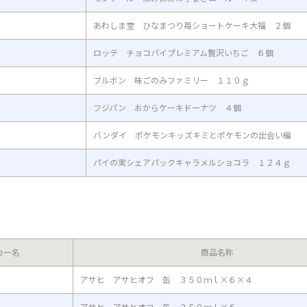
あわしま堂 ひなまつり苺ショートケーキ大福 ２個
ロッテ チョコパイプレミアム贅沢いちご ６個
ブルボン 味ごのみファミリー １１０ｇ
フジパン おからケーキドーナツ ４個
バンダイ ポケモンキッズキミとポケモンの出会い編
パイの実シェアパックキャラメルショコラ １２４ｇ
カー名
商品名称
アサヒ アサヒオフ 缶 ３５０ｍｌ×６×４
アサヒ アサヒオフ 缶 ３５０ｍｌ×６