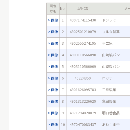
画像
No.
JANCD
メ
かも
画像
1
4907174115430
ドンレミー
画像
2
4902501210079
フルタ製菓
画像
3
4902555274195
不二家
画像
4
4903110566090
山崎製パン
画像
5
4903110566069
山崎製パン
画像
6
45224850
ロッテ
画像
7
4901626095783
三幸製菓
画像
8
4901313226629
亀田製菓
画像
9
4971294028079
明日香食品
画像
10
4970470083437
あわしま堂