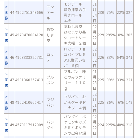
モンテール
01
モン
深み抹茶の手
月
画
44
4902751349666
テー
230
75%
22%
324
巻きロール
04
像
ル
４枚
日
あわしま堂
02
あわ
ひなまつり苺
月
画
45
4970470084120
しま
229
295%
8%
205
ショートケー
22
像
堂
キ大福 ２個
日
ロッテ チョ
02
ロッ
コパイプレミ
月
画
46
4903333220731
226
83%
64%
341
テ
アム贅沢いち
02
像
ご ６個
日
ブルボン 味
01
ブル
ごのみファミ
月
画
47
4901360357413
225
99%
33%
221
ボン
リー １１０
23
像
ｇ
日
02
フジパン お
フジ
月
画
48
4902410666417
からケーキド
225
86%
6%
149
パン
01
像
ーナツ ４個
日
バンダイ ポ
02
バン
ケモンキッズ
月
画
49
4570117912009
224
225%
40%
218
ダイ
キミとポケモ
22
像
ンの出会い編
日