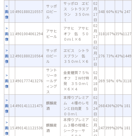
サッポロ ヱビ
02
サッポ
ス シトラスブ
月
画
10
4901880210557
ロビー
348
60%
61%
247
ラン ３５０ｍ
17
像
ル
ｌ
日
02
アサヒ アサヒ
アサヒ
月
画
11
4901004061294
オフ 缶 ５０
318
107%
35%
1127
ビール
17
像
０ｍｌ×６
日
02
サッポ
ヱビス シトラ
月
画
12
4901880210564
ロビー
スブラン 缶
276
73%
43%
1449
17
像
ル
３５０ｍｌ×６
日
サント
金麦糖質７５％
02
リーホ
オフ ＩＷ付特
月
画
13
4901777413276
ールデ
269
58%
6%
3118
発 ３５０ｍｌ
18
像
ィング
×６×４
日
ス
本搾りプレミア
02
麒麟麦
ム ４種のレモ
月
画
14
4901411121475
268
436%
20%
181
酒
ンと日向夏 ５
24
像
００ｍｌ
日
本搾りプレミア
02
麒麟麦
ム３種の柑橘と
月
画
15
4901411121536
247
399%
20%
181
酒
シークヮ―サ
24
像
ー ５００
日