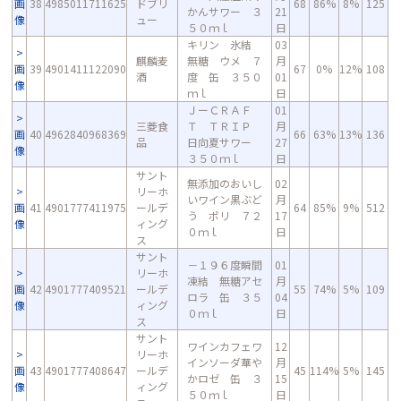
画
38
4985011711625
ドブリ
68
86%
8%
125
かんサワー ３
21
像
ュー
５０ｍｌ
日
キリン 氷結
03
麒麟麦
無糖 ウメ ７
月
画
39
4901411122090
67
0%
12%
108
酒
度 缶 ３５０
01
像
ｍｌ
日
ＪーＣＲＡＦ
01
三菱食
Ｔ ＴＲＩＰ
月
画
40
4962840968369
66
63%
13%
136
品
日向夏サワー
27
像
３５０ｍｌ
日
サント
無添加のおいし
02
リーホ
いワイン黒ぶど
月
画
41
4901777411975
ールデ
64
85%
9%
512
う ポリ ７２
17
像
ィング
０ｍｌ
日
ス
サント
－１９６度瞬間
01
リーホ
凍結 無糖アセ
月
画
42
4901777409521
ールデ
55
74%
5%
109
ロラ 缶 ３５
04
像
ィング
０ｍｌ
日
ス
サント
ワインカフェワ
12
リーホ
インソーダ華や
月
画
43
4901777408647
ールデ
45
114%
5%
145
かロゼ 缶 ３
15
像
ィング
５０ｍｌ
日