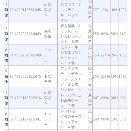
03
山崎
なまつり シ
月
画
32
4903110566045
製パ
ョコラケ－
277
0%
6%
1082
01
像
ン
キ パック
日
４号
森永製菓 キ
02
森永
ャラメルムー
月
画
33
4902888264443
258
68%
50%
243
製菓
ンガレットサ
16
像
ンド ６個
日
モンテール
02
モン
ひなまつりシ
月
画
34
4902751349949
テー
258
224%
26%
132
ュークリー
23
像
ル
ム １個
日
アントステ
02
アン
ラ ステラフ
月
画
35
4935020922475
トス
255
103%
10%
1095
ラワースクエ
08
像
テラ
ア １１枚
日
ヤマザキ ク
02
山崎
レ－ムブリュ
月
画
36
4903110539216
製パ
247
89%
38%
306
レ風味ケ－
01
像
ン
キ ２個
日
ドンレミー
01
ドン
４種のチーズ
月
画
37
4907174115041
レミ
243
90%
13%
368
ケーキアソー
04
像
ー
ト ４個
日