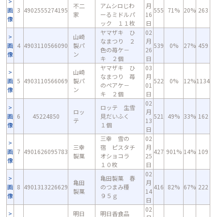
不二
アムシロじわ
月
画
3
4902555274195
555
71%
20%
263
家
ーるミドルパ
16
像
ック １１枚
日
ヤマザキ ひ
02
山崎
なまつり ２
月
画
4
4903110566090
製パ
539
0%
27%
459
色の苺ケ－
26
像
ン
キ ２個
日
ヤマザキ ひ
03
山崎
なまつり 苺
月
画
5
4903110566069
製パ
522
0%
12%
1134
のペアケ－
01
像
ン
キ ２個
日
02
ロッテ 生雪
ロッ
月
画
6
45224850
見だいふく
521
49%
33%
162
テ
13
像
１個
日
三幸 雪の
02
三幸
宿 ピスタチ
月
画
7
4901626095783
427
901%
14%
109
製菓
オショコラ
25
像
１０枚
日
02
亀田製菓 春
亀田
月
画
8
4901313226629
のつまみ種
416
82%
67%
222
製菓
14
像
９５ｇ
日
02
明日
明日香食品