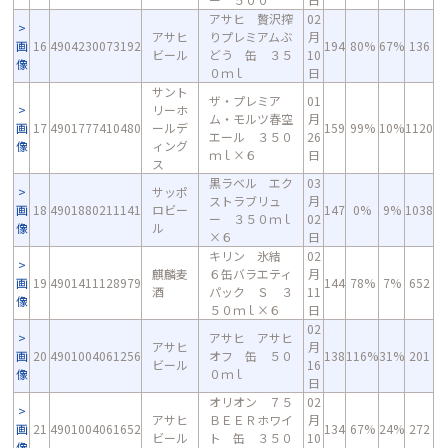
アサヒ 贅沢搾
02
アサヒ
りプレミアムぶ
月
画
16
4904230073192
194
80%
67%
136
ビール
どう 缶 ３５
10
像
０ｍｌ
日
サント
ザ・プレミア
01
リーホ
ム・モルツ春空
月
画
17
4901777410480
ールデ
159
99%
10%
1120
エール ３５０
26
像
ィング
ｍｌ×６
日
ス
黒ラベル エク
03
サッポ
ストラブリュ
月
画
18
4901880211141
ロビー
147
0%
9%
1038
ー ３５０ｍｌ
02
像
ル
×６
日
キリン 氷結
02
麒麟麦
６缶バラエティ
月
画
19
4901411128979
144
78%
7%
652
酒
パック Ｓ ３
11
像
５０ｍｌ×６
日
02
アサヒ アサヒ
アサヒ
月
画
20
4901004061256
オフ 缶 ５０
138
116%
31%
201
ビール
16
像
０ｍｌ
日
オリオン ７５
02
アサヒ
ＢＥＥＲホワイ
月
画
21
4901004061652
134
67%
24%
272
ビール
ト 缶 ３５０
10
像