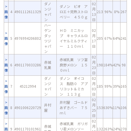
ダノ
02
ダノン ビオ ア
ンジ
月
画
4
4901112611329
ロエ＋完熟ストロ
213
96%
8%
267
ャパ
13
像
ベリー ４５０ｇ
ン
日
ハー
ゲン
ＨＤ ミニカッ
02
ダッ
プ キャラメルロ
月
画
5
4976994206802
205
67%
64%
241
ツジ
イヤルミルクティ
17
像
ャパ
ー １１０ｍｌ
日
ン
02
赤城乳業 ソフ富
赤城
月
画
6
4901170033286
良野メロン １５
198
184%
42%
98
乳業
23
像
０ｍｌ
日
ダノ
ダノン オイコ
02
ンジ
ス 脂肪０ アプ
月
画
7
45212994
185
99%
39%
165
ャパ
リコット＆ミカ
03
像
ン
ン １１３ｇ
日
02
井村屋 ゴールド
井村
月
画
8
4901006220729
あずきバ－ ７５
153
630%
11%
106
屋
25
像
ｍｌ
日
02
赤城乳業 ガリガ
赤城
月
画
9
4901170101961
リ君メロンソー
132
263%
24%
270