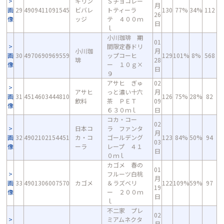
キリン
Ｓチョコレー
月
画
29
4909411091545
ビバレ
トティーラ
130
77%
34%
112
26
像
ッジ
テ ４００ｍ
日
ｌ
小川珈琲 期
01
間限定春ドリ
小川珈
月
画
30
4970690969559
ップコーヒ
129
101%
8%
568
琲
28
像
ー １０ｇ×
日
９
アサヒ ぎゅ
02
アサヒ
っと濃い十六
月
画
31
4514603444810
126
75%
28%
82
飲料
茶 ＰＥＴ
09
像
６３０ｍｌ
日
コカ・コー
02
日本コ
ラ ファンタ
月
画
32
4902102154451
カ・コ
ゴールデング
123
84%
50%
94
03
像
ーラ
レープ ４１
日
０ｍｌ
カゴメ 春の
01
フルーツ白桃
月
画
33
4901306007570
カゴメ
＆ラズベリ
122
109%
59%
97
19
像
ー ２００ｍ
日
ｌ
不二家 プレ
02
ミアムネクタ
月