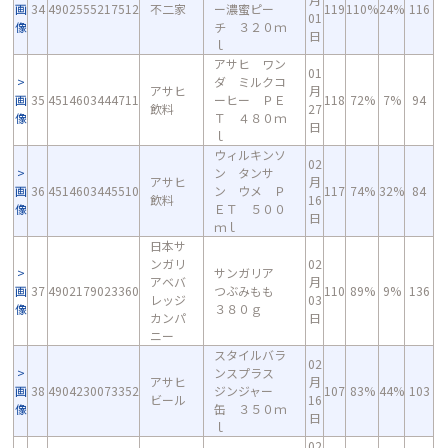
画
34
4902555217512
不二家
ー濃蜜ピー
119
110%
24%
116
01
像
チ ３２０ｍ
日
ｌ
アサヒ ワン
01
ダ ミルクコ
アサヒ
月
画
35
4514603444711
ーヒー ＰＥ
118
72%
7%
94
飲料
27
像
Ｔ ４８０ｍ
日
ｌ
ウィルキンソ
02
ン タンサ
アサヒ
月
画
36
4514603445510
ン ウメ Ｐ
117
74%
32%
84
飲料
16
像
ＥＴ ５００
日
ｍｌ
日本サ
ンガリ
02
サンガリア
アベバ
月
画
37
4902179023360
つぶみもも
110
89%
9%
136
レッジ
03
像
３８０ｇ
カンパ
日
ニー
スタイルバラ
02
ンスプラス
アサヒ
月
画
38
4904230073352
ジンジャー
107
83%
44%
103
ビール
16
像
缶 ３５０ｍ
日
ｌ
02