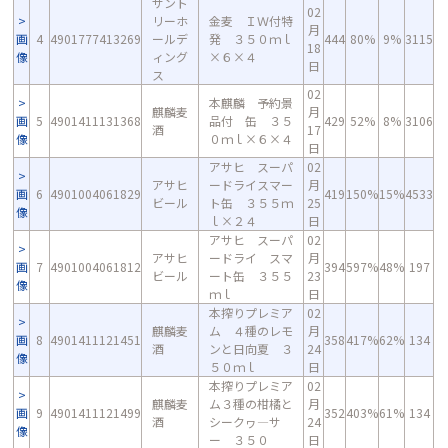
サント
02
リーホ
金麦 ＩＷ付特
月
画
4
4901777413269
ールデ
発 ３５０ｍｌ
444
80%
9%
3115
18
像
ィング
×６×４
日
ス
02
本麒麟 予約景
麒麟麦
月
画
5
4901411131368
品付 缶 ３５
429
52%
8%
3106
酒
17
像
０ｍｌ×６×４
日
アサヒ スーパ
02
アサヒ
ードライスマー
月
画
6
4901004061829
419
150%
15%
4533
ビール
ト缶 ３５５ｍ
25
像
ｌ×２４
日
アサヒ スーパ
02
アサヒ
ードライ スマ
月
画
7
4901004061812
394
597%
48%
197
ビール
ート缶 ３５５
23
像
ｍｌ
日
本搾りプレミア
02
麒麟麦
ム ４種のレモ
月
画
8
4901411121451
358
417%
62%
134
酒
ンと日向夏 ３
24
像
５０ｍｌ
日
本搾りプレミア
02
麒麟麦
ム３種の柑橘と
月
画
9
4901411121499
352
403%
61%
134
酒
シークヮ―サ
24
像
ー ３５０
日