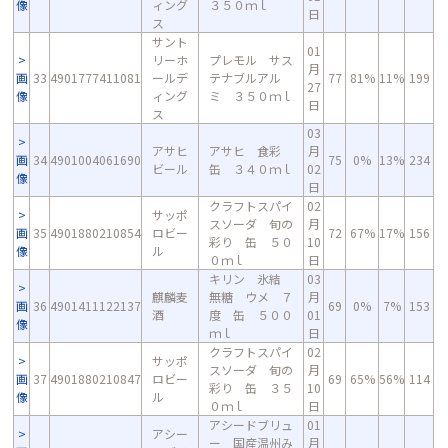
像
ィング
３５０ｍｌ
日
ス
サント
01
リーホ
プレモル サス
月
画
33
4901777411081
ールデ
テナブルアル
77
81%
11%
199
27
像
ィング
ミ ３５０ｍｌ
日
ス
03
アサヒ
アサヒ 食彩
月
画
34
4901004061690
75
0%
13%
234
ビール
缶 ３４０ｍｌ
02
像
日
クラフトスパイ
02
サッポ
スソーダ 旬の
月
画
35
4901880210854
ロビー
72
67%
17%
156
彩り 缶 ５０
10
像
ル
０ｍｌ
日
キリン 氷結
03
麒麟麦
無糖 ウメ ７
月
画
36
4901411122137
69
0%
7%
153
酒
度 缶 ５００
01
像
ｍｌ
日
クラフトスパイ
02
サッポ
スソーダ 旬の
月
画
37
4901880210847
ロビー
69
65%
56%
114
彩り 缶 ３５
10
像
ル
０ｍｌ
日
アシードブリュ
01
アシー
ー 国産温州み
月