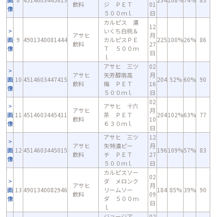
飲料
ジ ＰＥＴ
01
像
５００ｍｌ
日
カルピス 濃
12
いくち白桃＆
アサヒ
月
画
9
4901340081444
カルピスＰＥ
225
100%
26%
86
飲料
27
像
Ｔ ５００ｍ
日
ｌ
アサヒ 三ツ
02
アサヒ
矢芳醇南高
月
画
10
4514603447415
204
52%
60%
90
飲料
梅 ＰＥＴ
16
像
５００ｍｌ
日
02
アサヒ 十六
アサヒ
月
画
11
4514603445411
茶 ＰＥＴ
204
102%
63%
77
飲料
10
像
６３０ｍｌ
日
アサヒ 三ツ
12
アサヒ
矢特濃ピー
月
画
12
4514603445015
196
109%
57%
83
飲料
チ ＰＥＴ
27
像
５００ｍｌ
日
カルピスソー
02
ダ メロンク
アサヒ
月
画
13
4901340082946
リームソー
184
85%
39%
90
飲料
09
像
ダ ５００ｍ
日
ｌ
ジョージア
02