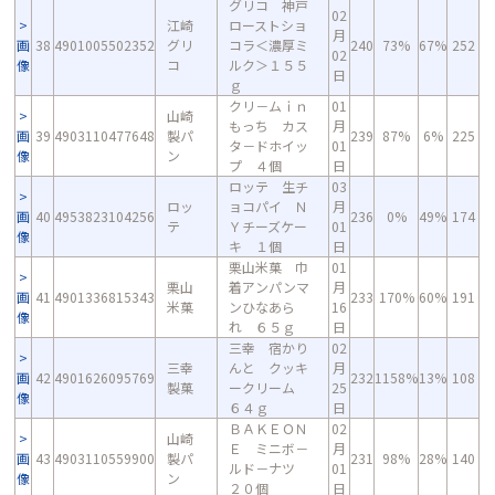
グリコ 神戸
02
江崎
ローストショ
月
画
38
4901005502352
グリ
コラ＜濃厚ミ
240
73%
67%
252
02
像
コ
ルク＞１５５
日
ｇ
クリ－ムｉｎ
01
山崎
もっち カス
月
画
39
4903110477648
製パ
239
87%
6%
225
タ－ドホイッ
01
像
ン
プ ４個
日
ロッテ 生チ
03
ロッ
ョコパイ Ｎ
月
画
40
4953823104256
236
0%
49%
174
テ
Ｙチーズケー
01
像
キ １個
日
栗山米菓 巾
01
栗山
着アンパンマ
月
画
41
4901336815343
233
170%
60%
191
米菓
ンひなあら
16
像
れ ６５ｇ
日
三幸 宿かり
02
三幸
んと クッキ
月
画
42
4901626095769
232
1158%
13%
108
製菓
ークリーム
25
像
６４ｇ
日
ＢＡＫＥＯＮ
02
山崎
Ｅ ミニボ－
月
画
43
4903110559900
製パ
231
98%
28%
140
ルド－ナツ
01
像
ン
２０個
日