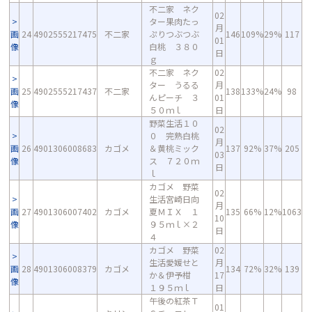
不二家 ネク
02
ター果肉たっ
月
画
24
4902555217475
不二家
ぷりつぶつぶ
146
109%
29%
117
01
像
白桃 ３８０
日
ｇ
不二家 ネク
02
ター うるる
月
画
25
4902555217437
不二家
138
133%
24%
98
んピーチ ３
01
像
５０ｍｌ
日
野菜生活１０
02
０ 完熟白桃
月
画
26
4901306008683
カゴメ
＆黄桃ミック
137
92%
37%
205
03
像
ス ７２０ｍ
日
ｌ
カゴメ 野菜
02
生活宮崎日向
月
画
27
4901306007402
カゴメ
夏ＭＩＸ １
135
66%
12%
1063
10
像
９５ｍｌ×２
日
４
カゴメ 野菜
02
生活愛媛せと
月
画
28
4901306008379
カゴメ
134
72%
32%
139
か＆伊予柑
17
像
１９５ｍｌ
日
午後の紅茶Ｔ
01