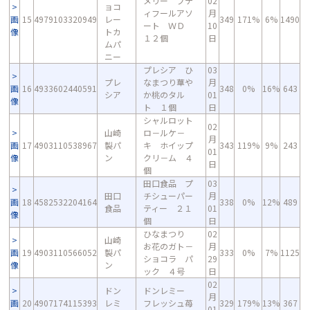
メリー プテ
02
ョコ
ィフールアソ
月
画
15
4979103320949
レー
349
171%
6%
1490
ート ＷＤ
10
像
トカ
１２個
日
ムパ
ニー
プレシア ひ
03
プレ
なまつり華や
月
画
16
4933602440591
348
0%
16%
643
シア
か桃のタル
01
像
ト １個
日
シャルロット
02
山崎
ロ－ルケ－
月
画
17
4903110538967
製パ
キ ホイップ
343
119%
9%
243
01
像
ン
クリ－ム ４
日
個
田口食品 プ
03
田口
チシューパー
月
画
18
4582532204164
338
0%
12%
489
食品
ティー ２１
01
像
個
日
ひなまつり
02
山崎
お花のガト－
月
画
19
4903110566052
製パ
333
0%
7%
1125
ショコラ パ
29
像
ン
ック ４号
日
02
ドン
ドンレミー
月
画
20
4907174115393
レミ
フレッシュ苺
329
179%
13%
367
01