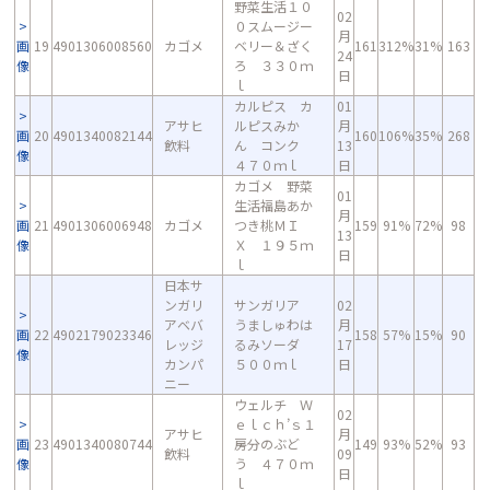
野菜生活１０
02
０スムージー
月
画
19
4901306008560
カゴメ
ベリー＆ざく
161
312%
31%
163
24
像
ろ ３３０ｍ
日
ｌ
カルピス カ
01
アサヒ
ルピスみか
月
画
20
4901340082144
160
106%
35%
268
飲料
ん コンク
13
像
４７０ｍｌ
日
カゴメ 野菜
01
生活福島あか
月
画
21
4901306006948
カゴメ
つき桃ＭＩ
159
91%
72%
98
13
像
Ｘ １９５ｍ
日
ｌ
日本サ
ンガリ
サンガリア
02
アベバ
うましゅわは
月
画
22
4902179023346
158
57%
15%
90
レッジ
るみソーダ
17
像
カンパ
５００ｍｌ
日
ニー
ウェルチ Ｗ
02
ｅｌｃｈ’ｓ１
アサヒ
月
画
23
4901340080744
房分のぶど
149
93%
52%
93
飲料
09
像
う ４７０ｍ
日
ｌ