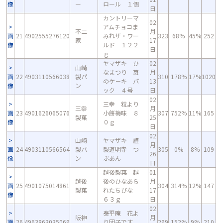
像
ー
ロール １個
日
カントリーマ
02
アムチョコま
不二
月
画
21
4902555276120
みれザ・ワー
323
68%
45%
252
家
17
像
ルド １２２
日
ｇ
ヤマザキ ひ
02
山崎
なまつり 苺
月
画
22
4903110566038
製パ
310
178%
17%
1020
のケ－キ パ
13
像
ン
ック ４号
日
02
三幸 粒より
三幸
月
画
23
4901626065076
小餅梅味 ８
307
752%
11%
165
製菓
25
像
０ｇ
日
02
山崎
ヤマザキ 謹
月
画
24
4903110566564
製パ
製道明寺 つ
305
0%
8%
109
26
像
ン
ぶあん
日
越後製菓 越
01
越後
後のひなあら
月
画
25
4901075014861
304
314%
12%
147
製菓
れたちびな
17
像
６３ｇ
日
02
泰平庵 花よ
阪神
月
画
26
4963863035069
り団子です
299
152%
9%
210