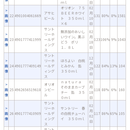
ｍｌ
日
オリオン ７５
02
アサヒ
ＢＥＥＲホワイ
月
画
22
4901004061669
131
80%
8%
1581
ビール
ト ３５０ｍｌ
10
像
×６
日
サント
無添加のおいし
02
リーホ
いワイン。黒ぶ
月
画
23
4901777411999
ールデ
123
106%
9%
1043
どう ポリ
18
像
ィング
１．８Ｌ
日
ス
サント
12
リーホ
ほろよい 白桃
月
画
24
4901777409149
ールデ
とみかん 缶
122
84%
13%
104
29
像
ィング
３５０ｍｌ
日
ス
ｎａｔｕｒａ
02
オリオ
そのままカーブ
月
画
25
4962656519618
ンビー
118
88%
6%
160
チー 缶 ３５
18
像
ル
０ｍｌ
日
サント
02
リーホ
サントリー 春
月
画
26
4901777410909
ールデ
の白桃チューハ
117
86%
65%
105
02
像
ィング
イ ３５０ｍｌ
日
ス
サント