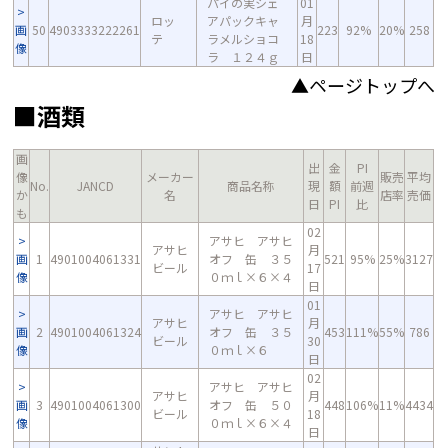
パイの実シェ
01
ロッ
アパックキャ
月
画
50
4903333222261
223
92%
20%
258
テ
ラメルショコ
18
像
ラ １２４ｇ
日
▲ページトップへ
■酒類
画
出
金
PI
像
メーカー
販売
平均
No.
JANCD
商品名称
現
額
前週
か
名
店率
売価
日
PI
比
も
02
アサヒ アサヒ
アサヒ
月
画
1
4901004061331
オフ 缶 ３５
521
95%
25%
3127
ビール
17
像
０ｍｌ×６×４
日
01
アサヒ アサヒ
アサヒ
月
画
2
4901004061324
オフ 缶 ３５
453
111%
55%
786
ビール
30
像
０ｍｌ×６
日
02
アサヒ アサヒ
アサヒ
月
画
3
4901004061300
オフ 缶 ５０
448
106%
11%
4434
ビール
18
像
０ｍｌ×６×４
日