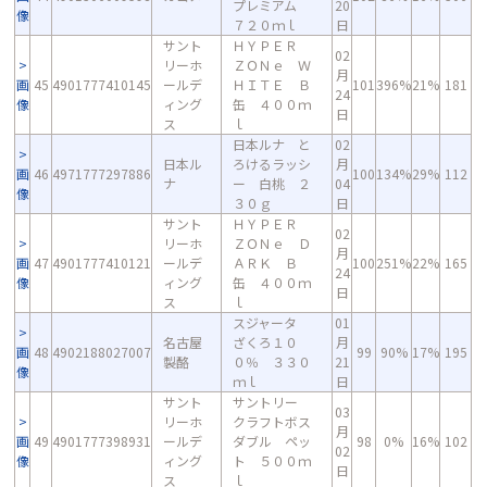
プレミアム
20
像
７２０ｍｌ
日
サント
ＨＹＰＥＲ
02
リーホ
ＺＯＮｅ Ｗ
月
画
45
4901777410145
ールデ
ＨＩＴＥ Ｂ
101
396%
21%
181
24
像
ィング
缶 ４００ｍ
日
ス
ｌ
日本ルナ と
02
日本ル
ろけるラッシ
月
画
46
4971777297886
100
134%
29%
112
ナ
ー 白桃 ２
04
像
３０ｇ
日
サント
ＨＹＰＥＲ
02
リーホ
ＺＯＮｅ Ｄ
月
画
47
4901777410121
ールデ
ＡＲＫ Ｂ
100
251%
22%
165
24
像
ィング
缶 ４００ｍ
日
ス
ｌ
スジャータ
01
名古屋
ざくろ１０
月
画
48
4902188027007
99
90%
17%
195
製酪
０％ ３３０
21
像
ｍｌ
日
サント
サントリー
03
リーホ
クラフトボス
月
画
49
4901777398931
ールデ
ダブル ペッ
98
0%
16%
102
02
像
ィング
ト ５００ｍ
日
ス
ｌ