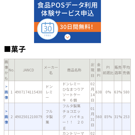
■菓子
画
出
金
像
メーカー
PI
販売
平均
No.
JANCD
商品名称
現
額
か
名
前週比
店率
売価
日
PI
も
ドンレミー
02
ドン
ひなまつりア
月
画
1
4907174115430
レミ
638
0%
63%
580
ソートケー
14
像
ー
キ ６個
日
フルタ製菓
01
フル
チョコエッ
月
画
2
4902501210079
タ製
グ ハイキュ
560
85%
31%
253
31
像
菓
ー！！ ２０
日
ｇ
カントリーマ
02