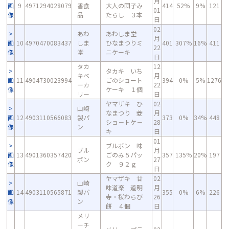
月
画
9
4971294028079
香食
大人の団子み
414
52%
9%
121
01
像
品
たらし ３本
日
02
あわ
あわしま堂
月
画
10
4970470083437
しま
ひなまつりミ
401
307%
16%
411
22
像
堂
ニケーキ
日
タカ
12
タカキ いち
キベ
月
画
11
4904730023994
ごのショート
394
0%
5%
1276
ーカ
22
像
ケーキ １個
リー
日
ヤマザキ ひ
02
山崎
なまつり 菱
月
画
12
4903110566083
製パ
373
0%
34%
448
ショ－トケ－
28
像
ン
キ
日
01
ブルボン 味
ブル
月
画
13
4901360357420
ごのみ５パッ
357
135%
20%
197
ボン
27
像
ク ９２ｇ
日
ヤマザキ 甘
02
山崎
味道楽 道明
月
画
14
4903110565871
製パ
355
0%
6%
226
寺・桜わらび
26
像
ン
餅 ４個
日
メリ
ーチ