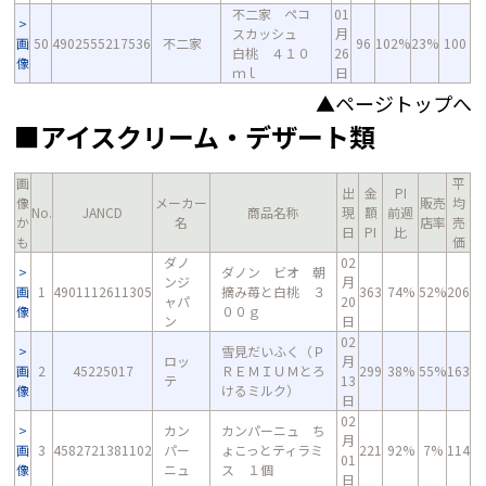
不二家 ペコ
01
スカッシュ
月
画
50
4902555217536
不二家
96
102%
23%
100
白桃 ４１０
26
像
ｍｌ
日
▲ページトップへ
■アイスクリーム・デザート類
画
平
出
金
PI
像
メーカー
販売
均
No.
JANCD
商品名称
現
額
前週
か
名
店率
売
日
PI
比
も
価
ダノ
02
ダノン ビオ 朝
ンジ
月
画
1
4901112611305
摘み苺と白桃 ３
363
74%
52%
206
ャパ
20
像
００ｇ
ン
日
02
雪見だいふく（Ｐ
ロッ
月
画
2
45225017
ＲＥＭＩＵＭとろ
299
38%
55%
163
テ
13
像
けるミルク）
日
02
カン
カンパーニュ ち
月
画
3
4582721381102
パー
ょこっとティラミ
221
92%
7%
114
01
像
ニュ
ス １個
日