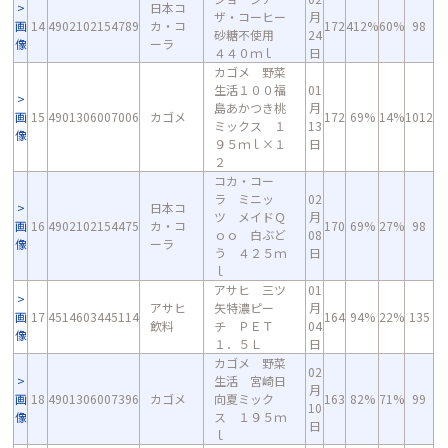
日本コ
ザ・コーヒー
月
画
14
4902102154789
カ・コ
172
412%
60%
98
砂糖不使用
24
像
ーラ
４４０ｍｌ
日
カゴメ 野菜
生活１００福
01
島あかつき桃
月
画
15
4901306007006
カゴメ
172
69%
14%
1012
ミックス １
13
像
９５ｍｌ×１
日
２
コカ・コー
ラ ミニッ
02
日本コ
ツ メイドＱ
月
画
16
4902102154475
カ・コ
170
69%
27%
98
ｏｏ 白ぶど
08
像
ーラ
う ４２５ｍ
日
ｌ
アサヒ 三ツ
01
アサヒ
矢特濃ピー
月
画
17
4514603445114
164
94%
22%
135
飲料
チ ＰＥＴ
04
像
１．５Ｌ
日
カゴメ 野菜
02
生活 宮崎日
月
画
18
4901306007396
カゴメ
向夏ミック
163
82%
71%
99
10
像
ス １９５ｍ
日
ｌ