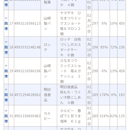
製菓
01
像
か ４個
日
ヤマザキ ひ
02
山崎
なまつりミッ
月
画
27
4903110566113
製パ
クスショ－ト
297
0%
10%
450
27
像
ン
苺＆マロン２
日
個
ロッテ 白桃
02
ロッ
づくしのカス
月
画
28
4903333248148
296
85%
72%
236
テ
タードケー
16
像
キ ６個
日
ひなまつり
02
山崎
ミックスショ
月
画
29
4903110566106
製パ
－ト 苺＆ガ
290
0%
13%
458
27
像
ン
ナッシュ ２
日
個
明日香食品
02
明日
桜もち・うぐ
月
画
30
4971294028062
香食
289
178%
6%
185
いす餅こしあ
01
像
品
ん ４個
日
02
カルビー 春
カル
月
画
31
4901330600402
ぽてと甘うま
285
516%
82%
125
ビー
23
像
塩味 ６１ｇ
日
ヤマザキ ひ