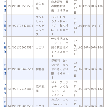
森永製菓 春
森永製
月
画
39
4902888557583
の桃色甘酒
105
125%
18%
106
菓
17
像
缶 １８５ｇ
日
サント
ＧＲＥＥＮ
01
リーホ
ＤＡ・ＫＡ・
月
画
40
4901777409873
ールデ
ＲＡ 和柑橘
103
104%
8%
87
13
像
ィング
味 ６００ｍ
日
ス
ｌ
野菜生活スム
02
ージー日川白
月
画
41
4901306007594
カゴメ
鳳＆黄金桃Ｍ
102
96%
60%
164
03
像
ＩＸ３３０ｍ
日
ｌ
伊藤園 お～
02
いお茶 まろ
月
画
42
4901085646564
伊藤園
やかさくら緑
102
98%
30%
86
02
像
茶 ４６０ｍ
日
ｌ
ＭＲカフェラ
02
森永乳
ッテ さくら
月
画
43
4902720158862
102
88%
66%
132
業
メモリーズ
05
像
２４０ｍｌ
日
カゴメ にん
01
じんジュース
月
画
44
4901306009598
カゴメ
102
86%
16%
306