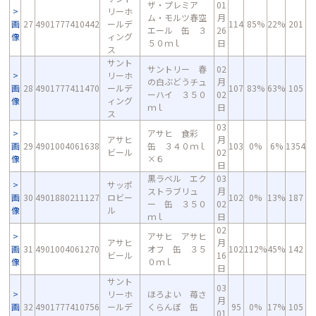
ザ・プレミア
01
リーホ
ム・モルツ春空
月
画
27
4901777410442
ールデ
114
85%
22%
201
エール 缶 ３
26
像
ィング
５０ｍｌ
日
ス
サント
サントリー 春
02
リーホ
の白ぶどうチュ
月
画
28
4901777411470
ールデ
107
83%
63%
105
ーハイ ３５０
02
像
ィング
ｍｌ
日
ス
03
アサヒ 食彩
アサヒ
月
画
29
4901004061638
缶 ３４０ｍｌ
103
0%
6%
1354
ビール
02
像
×６
日
黒ラベル エク
03
サッポ
ストラブリュ
月
画
30
4901880211127
ロビー
102
0%
13%
187
ー 缶 ３５０
02
像
ル
ｍｌ
日
02
アサヒ アサヒ
アサヒ
月
画
31
4901004061270
オフ 缶 ３５
102
112%
45%
142
ビール
16
像
０ｍｌ
日
サント
03
リーホ
ほろよい 苺さ
月
画
32
4901777410756
ールデ
くらんぼ 缶
95
0%
17%
105
01