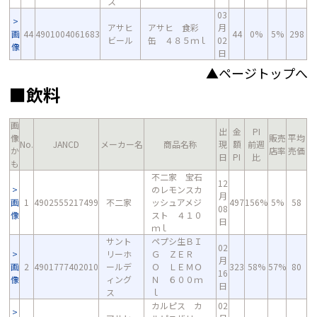
ス
03
アサヒ
アサヒ 食彩
月
画
44
4901004061683
44
0%
5%
298
ビール
缶 ４８５ｍｌ
02
像
日
▲ページトップへ
■飲料
画
出
金
PI
像
販売
平均
No.
JANCD
メーカー名
商品名称
現
額
前週
か
店率
売価
日
PI
比
も
不二家 宝石
12
のレモンスカ
月
画
1
4902555217499
不二家
ッシュアメジ
497
156%
5%
58
08
像
スト ４１０
日
ｍｌ
サント
ペプシ生ＢＩ
02
リーホ
Ｇ ＺＥＲ
月
画
2
4901777402010
ールデ
Ｏ ＬＥＭＯ
323
58%
57%
80
16
像
ィング
Ｎ ６００ｍ
日
ス
ｌ
カルピス カ
02