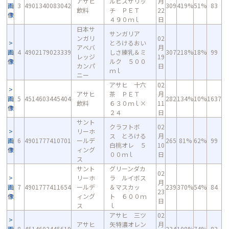
アサヒ
ルピスザリッ
月
画
3
4901340083042
309
419%
51%
83
飲料
チ ＰＥＴ
22
像
４９０ｍｌ
日
日本サ
サンガリア
ンガリ
02
とろけるおい
アベバ
月
画
4
4902179023339
しさ練乳＆ミ
307
218%
18%
99
レッジ
19
像
ルク ５００
カンパ
日
ｍｌ
ニー
アサヒ 十六
02
アサヒ
茶 ＰＥＴ
月
画
5
4514603445404
282
134%
10%
1637
飲料
６３０ｍｌ×
11
像
２４
日
サント
クラフトボ
02
リーホ
ス とろける
月
画
6
4901777410701
ールデ
265
81%
62%
99
白桃オレ ５
10
像
ィング
００ｍｌ
日
ス
サント
グリーンダカ
02
リーホ
ラ ルイボス
月
画
7
4901777411654
ールデ
＆マスカッ
239
370%
54%
84
23
像
ィング
ト ６００ｍ
日
ス
ｌ
アサヒ 三ツ
02
アサヒ
矢特濃オレン
月
画
8
4514603445619
234
108%
74%
83