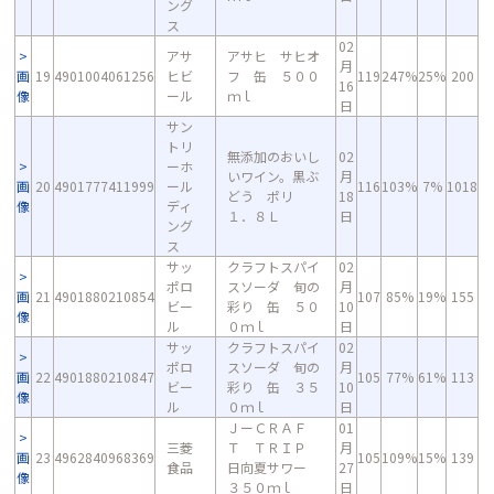
ング
ス
02
アサ
アサヒ サヒオ
月
画
19
4901004061256
ヒビ
フ 缶 ５００
119
247%
25%
200
16
像
ール
ｍｌ
日
サン
トリ
無添加のおいし
02
ーホ
いワイン。黒ぶ
月
画
20
4901777411999
ール
116
103%
7%
1018
どう ポリ
18
像
ディ
１．８Ｌ
日
ング
ス
サッ
クラフトスパイ
02
ポロ
スソーダ 旬の
月
画
21
4901880210854
107
85%
19%
155
ビー
彩り 缶 ５０
10
像
ル
０ｍｌ
日
サッ
クラフトスパイ
02
ポロ
スソーダ 旬の
月
画
22
4901880210847
105
77%
61%
113
ビー
彩り 缶 ３５
10
像
ル
０ｍｌ
日
ＪーＣＲＡＦ
01
三菱
Ｔ ＴＲＩＰ
月
画
23
4962840968369
105
109%
15%
139
食品
日向夏サワー
27
像
３５０ｍｌ
日