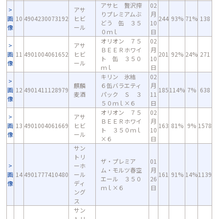
アサヒ 贅沢搾
02
アサ
りプレミアムぶ
月
画
10
4904230073192
ヒビ
244
93%
71%
138
どう 缶 ３５
10
像
ール
０ｍｌ
日
オリオン ７５
02
アサ
ＢＥＥＲホワイ
月
画
11
4901004061652
ヒビ
201
92%
24%
271
ト 缶 ３５０
10
像
ール
ｍｌ
日
キリン 氷結
02
麒麟
６缶バラエティ
月
画
12
4901411128979
185
114%
7%
638
麦酒
パック Ｓ ３
11
像
５０ｍｌ×６
日
オリオン ７５
02
アサ
ＢＥＥＲホワイ
月
画
13
4901004061669
ヒビ
163
81%
9%
1578
ト ３５０ｍｌ
10
像
ール
×６
日
サン
トリ
ザ・プレミア
01
ーホ
ム・モルツ春空
月
画
14
4901777410480
ール
161
91%
14%
1139
エール ３５０
26
像
ディ
ｍｌ×６
日
ング
ス
サン
トリ