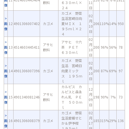
飲料
６３０ｍｌ×
11
像
２４
日
カゴメ 野菜
02
生活宮崎日向
月
画
12
4901306007402
カゴメ
夏ＭＩＸ １
206
110%
14%
950
10
像
９５ｍｌ×２
日
４
02
アサヒ 十六
アサヒ
月
画
13
4514603445411
茶 ＰＥＴ
200
96%
56%
78
飲料
10
像
６３０ｍｌ
日
カゴメ 野菜
02
生活 宮崎日
月
画
14
4901306007396
カゴメ
向夏ミック
200
87%
69%
97
10
像
ス １９５ｍ
日
ｌ
カルピス カ
12
ルピスと森永
アサヒ
月
画
15
4901340081246
れん乳 ＰＥ
198
90%
7%
73
飲料
09
像
Ｔ ５００ｍ
日
ｌ
カゴメ 野菜
02
生活愛媛せと
月
画
16
4901306008379
カゴメ
185
315%
29%
136
か＆伊予柑
17
像
１９５ｍｌ
日