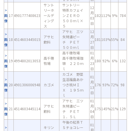
サント
サントリー
12
リーホ
特茶カフェイ
月
画
17
4901777408623
ールデ
ンＺＥＲＯ
182
112%
9%
784
03
像
ィング
５００ｍｌ×
日
ス
５
アサヒ 三ツ
12
アサヒ
矢特濃ピー
月
画
18
4514603445015
181
103%
55%
84
飲料
チ ＰＥＴ
27
像
５００ｍｌ
日
高千穂牧場
01
高千穂
高千穂牧場珈
月
画
19
4994802013053
180
92%
6%
132
牧場
琲 ２２０ｍ
23
像
ｌ
日
カゴメ 野菜
01
生活福島あか
月
画
20
4901306006948
カゴメ
つき桃ＭＩ
176
93%
72%
98
13
像
Ｘ １９５ｍ
日
ｌ
アサヒ 三ツ
01
アサヒ
矢特濃ピー
月
画
21
4514603445114
175
145%
21%
129
飲料
チ ＰＥＴ
04
像
１．５Ｌ
日
午後の紅茶Ｔ
01
キリン
Ｓチョコレー
月