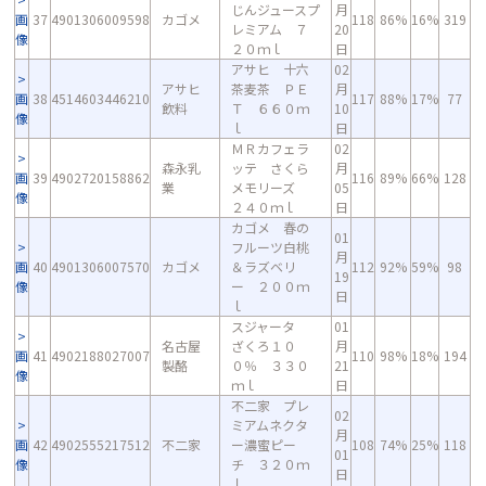
じんジュースプ
月
画
37
4901306009598
カゴメ
118
86%
16%
319
レミアム ７
20
像
２０ｍｌ
日
アサヒ 十六
02
アサヒ
茶麦茶 ＰＥ
月
画
38
4514603446210
117
88%
17%
77
飲料
Ｔ ６６０ｍ
10
像
ｌ
日
ＭＲカフェラ
02
森永乳
ッテ さくら
月
画
39
4902720158862
116
89%
66%
128
業
メモリーズ
05
像
２４０ｍｌ
日
カゴメ 春の
01
フルーツ白桃
月
画
40
4901306007570
カゴメ
＆ラズベリ
112
92%
59%
98
19
像
ー ２００ｍ
日
ｌ
スジャータ
01
名古屋
ざくろ１０
月
画
41
4902188027007
110
98%
18%
194
製酪
０％ ３３０
21
像
ｍｌ
日
不二家 プレ
02
ミアムネクタ
月
画
42
4902555217512
不二家
ー濃蜜ピー
108
74%
25%
118
01
像
チ ３２０ｍ
日
ｌ