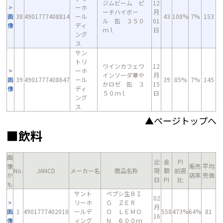
ジムビーム ピ
12
ーホ
ーチハイボー
月
画
38
4901777408814
ール
43
108%
7%
153
ル 缶 ３５０
01
像
ディ
ｍｌ
日
ング
ス
サン
トリ
ワインカフェワ
12
ーホ
インソーダ華や
月
画
39
4901777408647
ール
39
85%
7%
145
かロゼ 缶 ３
15
像
ディ
５０ｍｌ
日
ング
ス
▲ページトップへ
■飲料
画
出
金
PI
像
販売
平均
No.
JANCD
メーカー名
商品名称
現
額
前週
か
店率
売価
日
PI
比
も
サント
ペプシ生ＢＩ
02
リーホ
Ｇ ＺＥＲ
月
画
1
4901777402010
ールデ
Ｏ ＬＥＭＯ
558
473%
64%
81
16
像
ィング
Ｎ ６００ｍ