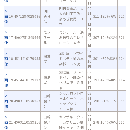
像
コ
キー ６袋
日
明日香食品 大
02
明日
人の団子三色・
月
画
16
4971294028086
香食
311
192%
6%
120
よもぎ使用 ３
01
像
品
本
日
01
モン
モンテール 深
月
画
17
4902751349666
テー
み抹茶の手巻き
307
124%
23%
326
04
像
ル
ロール ４枚
日
02
湖池屋 プライ
湖池
月
画
18
4514410179035
ドポテト通の黒
301
469%
53%
104
屋
16
像
胡椒 ５５ｇ
日
湖池屋 プライ
02
湖池
ドポテト踊るイ
月
画
19
4514410179097
293
426%
48%
104
屋
ベリコ豚 ５５
16
像
ｇ
日
シャルロットロ
02
山崎
－ルケ－キ ホ
月
画
20
4903110538967
製パ
290
81%
11%
256
イップクリ－
01
像
ン
ム ４個
日
02
山崎
ヤマザキ クレ
月
画
21
4903110539216
製パ
－ムブリュレ風
278
104%
36%
319
01
像
ン
味ケ－キ ２個
日