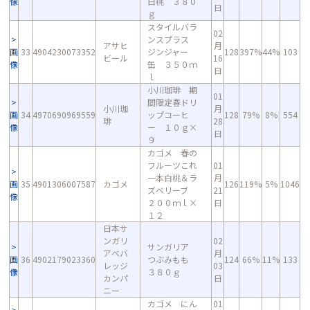
像
白桃 ３８０
日
ｇ
スタイルバラ
02
ンスプラス
アサヒ
月
画
33
4904230073352
ジンジャー
128
397%
44%
103
ビール
16
像
缶 ３５０ｍ
日
ｌ
小川珈琲 期
01
間限定春ドリ
小川珈
月
画
34
4970690969559
ップコーヒ
128
79%
8%
554
琲
28
像
ー １０ｇ×
日
９
カゴメ 春の
フルーツこれ
01
一本白桃＆ラ
月
画
35
4901306007587
カゴメ
126
119%
5%
1046
ズベリーブ
21
像
２００ｍｌ×
日
１２
日本サ
ンガリ
02
サンガリア
アベバ
月
画
36
4902179023360
つぶみもも
124
66%
11%
133
レッジ
03
像
３８０ｇ
カンパ
日
ニー
カゴメ にん
01