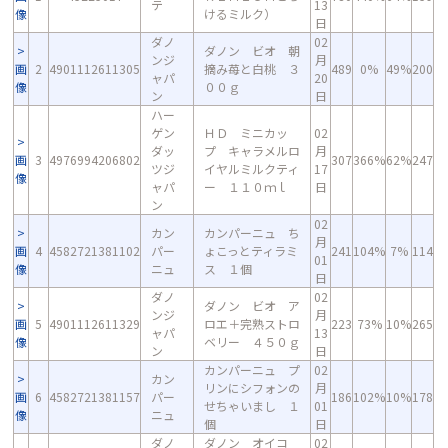
テ
13
像
けるミルク）
日
ダノ
02
ダノン ビオ 朝
ンジ
月
画
2
4901112611305
摘み苺と白桃 ３
489
0%
49%
200
ャパ
20
像
００ｇ
ン
日
ハー
ゲン
ＨＤ ミニカッ
02
ダッ
プ キャラメルロ
月
画
3
4976994206802
307
366%
62%
247
ツジ
イヤルミルクティ
17
像
ャパ
ー １１０ｍｌ
日
ン
02
カン
カンパーニュ ち
月
画
4
4582721381102
パー
ょこっとティラミ
241
104%
7%
114
01
像
ニュ
ス １個
日
ダノ
02
ダノン ビオ ア
ンジ
月
画
5
4901112611329
ロエ＋完熟ストロ
223
73%
10%
265
ャパ
13
像
ベリー ４５０ｇ
ン
日
カンパーニュ プ
02
カン
リンにシフォンの
月
画
6
4582721381157
パー
186
102%
10%
178
せちゃいまし １
01
像
ニュ
個
日
ダノ
ダノン オイコ
02