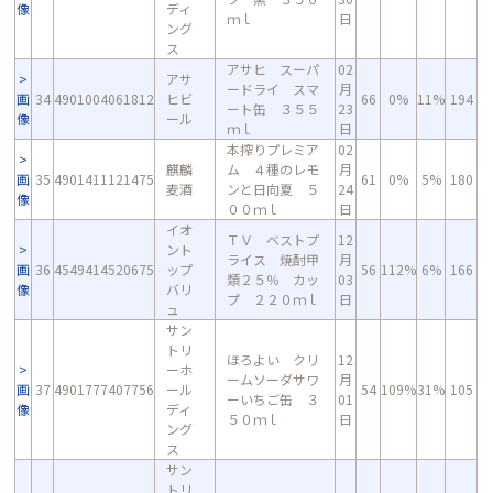
像
ディ
ｍｌ
日
ング
ス
アサヒ スーパ
02
アサ
ードライ スマ
月
画
34
4901004061812
ヒビ
66
0%
11%
194
ート缶 ３５５
23
像
ール
ｍｌ
日
本搾りプレミア
02
麒麟
ム ４種のレモ
月
画
35
4901411121475
61
0%
5%
180
麦酒
ンと日向夏 ５
24
像
００ｍｌ
日
イオ
ＴＶ ベストプ
12
ント
ライス 焼酎甲
月
画
36
4549414520675
ップ
56
112%
6%
166
類２５％ カッ
03
像
バリ
プ ２２０ｍｌ
日
ュ
サン
トリ
ほろよい クリ
12
ーホ
ームソーダサワ
月
画
37
4901777407756
ール
54
109%
31%
105
ーいちご缶 ３
01
像
ディ
５０ｍｌ
日
ング
ス
サン
トリ