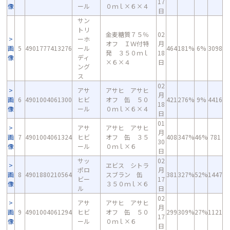
17
像
ール
０ｍｌ×６×４
日
サン
トリ
金麦糖質７５％
02
ーホ
オフ ＩＷ付特
月
画
5
4901777413276
ール
464
181%
6%
3098
発 ３５０ｍｌ
18
像
ディ
×６×４
日
ング
ス
02
アサ
アサヒ アサヒ
月
画
6
4901004061300
ヒビ
オフ 缶 ５０
421
276%
9%
4416
18
像
ール
０ｍｌ×６×４
日
01
アサ
アサヒ アサヒ
月
画
7
4901004061324
ヒビ
オフ 缶 ３５
408
347%
46%
781
30
像
ール
０ｍｌ×６
日
サッ
02
ヱビス シトラ
ポロ
月
画
8
4901880210564
スブラン 缶
381
327%
52%
1447
ビー
17
像
３５０ｍｌ×６
ル
日
02
アサ
アサヒ アサヒ
月
画
9
4901004061294
ヒビ
オフ 缶 ５０
299
309%
27%
1121
17
像
ール
０ｍｌ×６
日