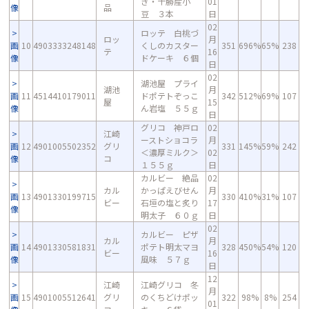
ぎ・十勝産小
01
像
品
豆 ３本
日
02
ロッテ 白桃づ
ロッ
月
画
10
4903333248148
くしのカスター
351
696%
65%
238
テ
16
像
ドケーキ ６個
日
02
湖池屋 プライ
湖池
月
画
11
4514410179011
ドポテトぞっこ
342
512%
69%
107
屋
15
像
ん岩塩 ５５ｇ
日
グリコ 神戸ロ
02
江崎
ーストショコラ
月
画
12
4901005502352
グリ
331
145%
59%
242
＜濃厚ミルク＞
02
像
コ
１５５ｇ
日
カルビー 絶品
02
カル
かっぱえびせん
月
画
13
4901330199715
330
410%
31%
107
ビー
石垣の塩と炙り
17
像
明太子 ６０ｇ
日
02
カルビー ピザ
カル
月
画
14
4901330581831
ポテト明太マヨ
328
450%
54%
120
ビー
16
像
風味 ５７ｇ
日
12
江崎
江崎グリコ 冬
月
画
15
4901005512641
グリ
のくちどけポッ
322
98%
8%
254
01