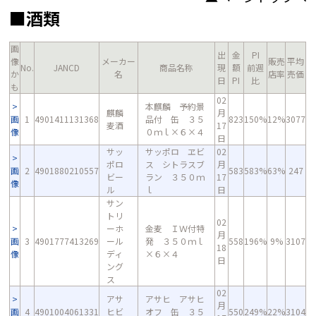
■酒類
画
出
金
PI
像
メーカー
販売
平均
No.
JANCD
商品名称
現
額
前週
か
名
店率
売価
日
PI
比
も
02
本麒麟 予約景
麒麟
月
画
1
4901411131368
品付 缶 ３５
823
150%
12%
3077
麦酒
17
像
０ｍｌ×６×４
日
サッ
サッポロ ヱビ
02
ポロ
ス シトラスブ
月
画
2
4901880210557
583
583%
63%
247
ビー
ラン ３５０ｍ
17
像
ル
ｌ
日
サン
トリ
02
ーホ
金麦 ＩＷ付特
月
画
3
4901777413269
ール
発 ３５０ｍｌ
558
196%
9%
3107
18
像
ディ
×６×４
日
ング
ス
02
アサ
アサヒ アサヒ
月
画
4
4901004061331
ヒビ
オフ 缶 ３５
550
249%
22%
3104