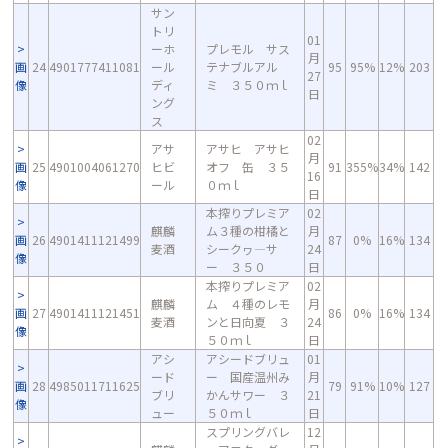
サン
トリ
01
ーホ
プレモル サス
月
画
24
4901777411081
ール
テナブルアル
95
95%
12%
203
27
像
ディ
ミ ３５０ｍｌ
日
ング
ス
02
アサ
アサヒ アサヒ
月
画
25
4901004061270
ヒビ
オフ 缶 ３５
91
355%
34%
142
16
像
ール
０ｍｌ
日
本搾りプレミア
02
麒麟
ム３種の柑橘と
月
画
26
4901411121499
87
0%
16%
134
麦酒
シークヮ―サ
24
像
ー ３５０
日
本搾りプレミア
02
麒麟
ム ４種のレモ
月
画
27
4901411121451
86
0%
16%
134
麦酒
ンと日向夏 ３
24
像
５０ｍｌ
日
アシ
アシードブリュ
01
ード
ー 国産温州み
月
画
28
4985011711625
79
91%
10%
127
ブリ
かんサワー ３
21
像
ュー
５０ｍｌ
日
スプリングバレ
12