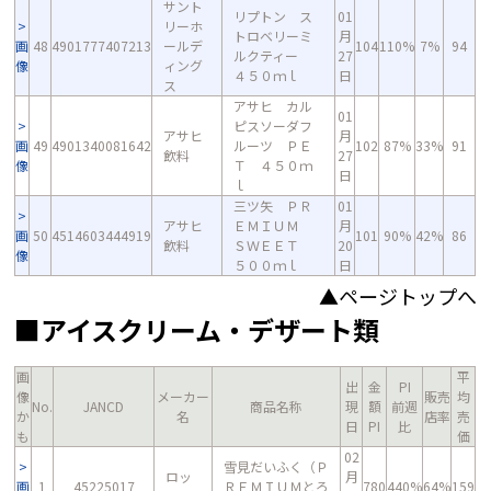
サント
リプトン ス
01
リーホ
トロベリーミ
月
画
48
4901777407213
ールデ
104
110%
7%
94
ルクティー
27
像
ィング
４５０ｍｌ
日
ス
アサヒ カル
01
ピスソーダフ
アサヒ
月
画
49
4901340081642
ルーツ ＰＥ
102
87%
33%
91
飲料
27
像
Ｔ ４５０ｍ
日
ｌ
三ツ矢 ＰＲ
01
アサヒ
ＥＭＩＵＭ
月
画
50
4514603444919
101
90%
42%
86
飲料
ＳＷＥＥＴ
20
像
５００ｍｌ
日
▲ページトップへ
■アイスクリーム・デザート類
画
平
出
金
PI
像
メーカー
販売
均
No.
JANCD
商品名称
現
額
前週
か
名
店率
売
日
PI
比
も
価
02
雪見だいふく（Ｐ
ロッ
月
画
1
45225017
ＲＥＭＩＵＭとろ
780
440%
64%
159