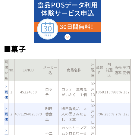
■菓子
画
出
PI
像
メーカー
金額
販売
平均
No.
JANCD
商品名称
現
前週
か
名
PI
店率
売価
日
比
も
02
ロッ
ロッテ 生雪見
月
画
1
45224850
1068
113%
66%
167
テ
だいふく １個
13
像
日
02
明日
明日香食品 大
月
画
2
4971294028079
香食
人の団子みたら
796
286%
7%
123
01
像
品
し ３本
日
カントリーマア
02
不二
ムシロじわーる
月