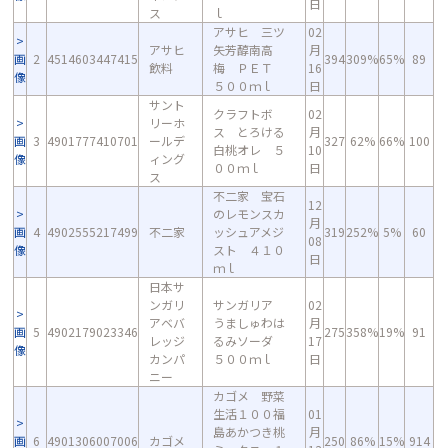
日
ス
ｌ
アサヒ 三ツ
02
アサヒ
矢芳醇南高
月
画
2
4514603447415
394
309%
65%
89
飲料
梅 ＰＥＴ
16
像
５００ｍｌ
日
サント
クラフトボ
02
リーホ
ス とろける
月
画
3
4901777410701
ールデ
327
62%
66%
100
白桃オレ ５
10
像
ィング
００ｍｌ
日
ス
不二家 宝石
12
のレモンスカ
月
画
4
4902555217499
不二家
ッシュアメジ
319
252%
5%
60
08
像
スト ４１０
日
ｍｌ
日本サ
ンガリ
サンガリア
02
アベバ
うましゅわは
月
画
5
4902179023346
275
358%
19%
91
レッジ
るみソーダ
17
像
カンパ
５００ｍｌ
日
ニー
カゴメ 野菜
生活１００福
01
島あかつき桃
月
画
6
4901306007006
カゴメ
250
86%
15%
914