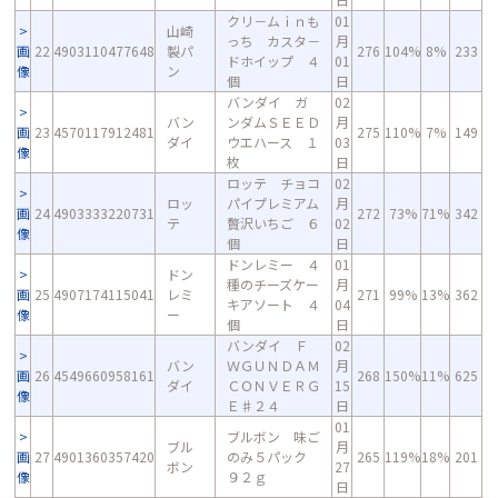
クリ－ムｉｎも
01
山崎
っち カスタ－
月
画
22
4903110477648
製パ
276
104%
8%
233
ドホイップ ４
01
像
ン
個
日
バンダイ ガ
02
バン
ンダムＳＥＥＤ
月
画
23
4570117912481
275
110%
7%
149
ダイ
ウエハース １
03
像
枚
日
ロッテ チョコ
02
ロッ
パイプレミアム
月
画
24
4903333220731
272
73%
71%
342
テ
贅沢いちご ６
02
像
個
日
ドンレミー ４
01
ドン
種のチーズケー
月
画
25
4907174115041
レミ
271
99%
13%
362
キアソート ４
04
像
ー
個
日
バンダイ Ｆ
02
バン
ＷＧＵＮＤＡＭ
月
画
26
4549660958161
268
150%
11%
625
ダイ
ＣＯＮＶＥＲＧ
15
像
Ｅ♯２４
日
01
ブルボン 味ご
ブル
月
画
27
4901360357420
のみ５パック
265
119%
18%
201
ボン
27
像
９２ｇ
日