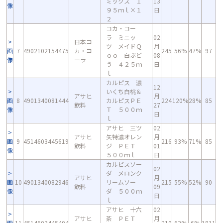
ミックス １
13
像
９５ｍｌ×１
日
２
コカ・コー
ラ ミニッ
02
日本コ
ツ メイドＱ
月
画
7
4902102154475
カ・コ
245
56%
47%
97
ｏｏ 白ぶど
08
像
ーラ
う ４２５ｍ
日
ｌ
カルピス 濃
12
いくち白桃＆
アサヒ
月
画
8
4901340081444
カルピスＰＥ
224
120%
28%
85
飲料
27
像
Ｔ ５００ｍ
日
ｌ
アサヒ 三ツ
02
アサヒ
矢特濃オレン
月
画
9
4514603445619
216
93%
71%
85
飲料
ジ ＰＥＴ
01
像
５００ｍｌ
日
カルピスソー
02
ダ メロンク
アサヒ
月
画
10
4901340082946
リームソー
215
55%
52%
90
飲料
09
像
ダ ５００ｍ
日
ｌ
アサヒ 十六
02
アサヒ
茶 ＰＥＴ
月
画
11
4514603445404
210
62%
6%
1811