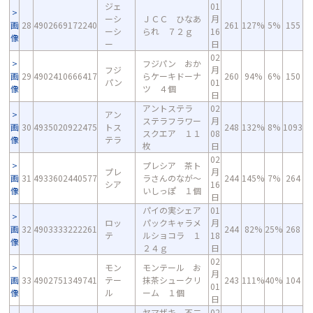
ジェ
01
ーシ
ＪＣＣ ひなあ
月
画
28
4902669172240
261
127%
5%
155
ーシ
られ ７２ｇ
16
像
ー
日
02
フジパン おか
フジ
月
画
29
4902410666417
らケーキドーナ
260
94%
6%
150
パン
01
像
ツ ４個
日
アントステラ
02
アン
ステラフラワー
月
画
30
4935020922475
トス
248
132%
8%
1093
スクエア １１
08
像
テラ
枚
日
02
プレシア 茶ト
プレ
月
画
31
4933602440577
ラさんのなが～
244
145%
7%
264
シア
16
像
いしっぽ １個
日
パイの実シェア
01
ロッ
パックキャラメ
月
画
32
4903333222261
244
82%
25%
268
テ
ルショコラ １
18
像
２４ｇ
日
02
モン
モンテール お
月
画
33
4902751349741
テー
抹茶シュークリ
243
111%
40%
104
01
像
ル
ーム １個
日
ヤマザキ 不二
02