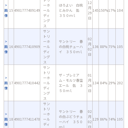
12
ーホ
ほろよい 白桃
月
画
15
4901777409149
ール
とみかん 缶
145
150%
17%
104
29
像
ディ
３５０ｍｌ
日
ング
ス
サン
トリ
02
ーホ
サントリー 春
月
画
16
4901777410909
ール
の白桃チューハ
136
88%
75%
105
02
像
ディ
イ ３５０ｍｌ
日
ング
ス
サン
トリ
ザ・プレミア
01
ーホ
ム・モルツ春空
月
画
17
4901777410442
ール
134
84%
29%
202
エール 缶 ３
26
像
ディ
５０ｍｌ
日
ング
ス
サン
トリ
サントリー 春
02
ーホ
の白ぶどうチュ
月
画
18
4901777411470
ール
129
86%
74%
105
ーハイ ３５０
02
像
ディ
ｍｌ
日