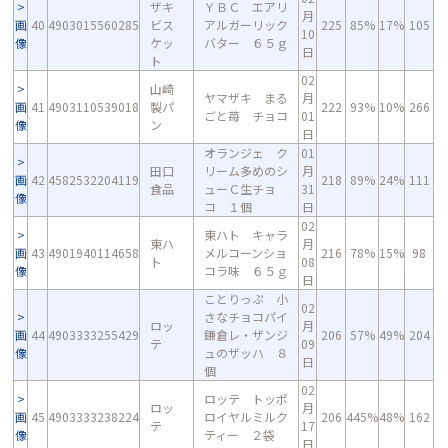
ザキ
ＹＢＣ エアリ
月
画
40
4903015560285
ビス
アルガーリック
225
85%
17%
105
10
像
ケッ
バター ６５ｇ
日
ト
02
山崎
ヤマザキ まる
月
画
41
4903110539018
製パ
222
93%
10%
266
ごと苺 チョコ
01
像
ン
日
オランジェ ク
01
田口
リーム多めのシ
月
画
42
4582532204119
218
89%
24%
111
食品
ューＣ生チョ
31
像
コ １個
日
02
東ハト キャラ
東ハ
月
画
43
4901940114658
メルコーンショ
216
78%
15%
98
ト
08
像
コラ味 ６５ｇ
日
ことりっぷ 小
02
さなチョコパイ
ロッ
月
画
44
4903333255429
鎌倉レ・ザンジ
206
57%
49%
204
テ
09
像
ュのザッハ ８
日
個
02
ロッテ トッポ
ロッ
月
画
45
4903333238224
ロイヤルミルク
206
445%
48%
162
テ
17
像
ティー ２袋
日