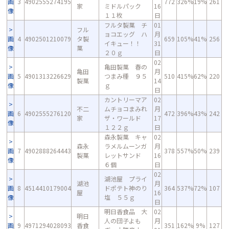
画
3
4902555274195
772
326%
19%
261
家
ミドルパック
16
像
１１枚
日
フルタ製菓 チ
01
フル
ョコエッグ ハ
月
画
4
4902501210079
タ製
659
105%
41%
256
イキュー！！
31
像
菓
２０ｇ
日
02
亀田製菓 春の
亀田
月
画
5
4901313226629
つまみ種 ９５
510
415%
62%
220
製菓
14
像
ｇ
日
カントリーマア
02
不二
ムチョコまみれ
月
画
6
4902555276120
472
396%
43%
242
家
ザ・ワールド
17
像
１２２ｇ
日
森永製菓 キャ
02
森永
ラメルムーンガ
月
画
7
4902888264443
378
557%
50%
239
製菓
レットサンド
16
像
６個
日
02
湖池屋 プライ
湖池
月
画
8
4514410179004
ドポテト神のり
364
537%
72%
107
屋
16
像
塩 ５５ｇ
日
明日香食品 大
02
明日
人の団子よも
月
画
9
4971294028093
香食
351
162%
9%
127