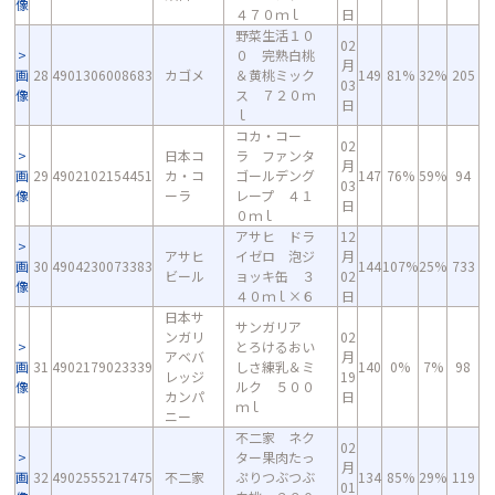
像
４７０ｍｌ
日
野菜生活１０
02
０ 完熟白桃
月
画
28
4901306008683
カゴメ
＆黄桃ミック
149
81%
32%
205
03
像
ス ７２０ｍ
日
ｌ
コカ・コー
02
日本コ
ラ ファンタ
月
画
29
4902102154451
カ・コ
ゴールデング
147
76%
59%
94
03
像
ーラ
レープ ４１
日
０ｍｌ
アサヒ ドラ
12
アサヒ
イゼロ 泡ジ
月
画
30
4904230073383
144
107%
25%
733
ビール
ョッキ缶 ３
02
像
４０ｍｌ×６
日
日本サ
サンガリア
ンガリ
02
とろけるおい
アベバ
月
画
31
4902179023339
しさ練乳＆ミ
140
0%
7%
98
レッジ
19
像
ルク ５００
カンパ
日
ｍｌ
ニー
不二家 ネク
02
ター果肉たっ
月
画
32
4902555217475
不二家
ぷりつぶつぶ
134
85%
29%
119
01