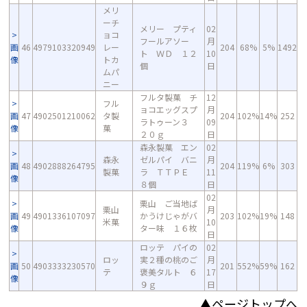
メリ
ーチ
メリー プティ
02
ョコ
フールアソー
月
画
46
4979103320949
レー
204
68%
5%
1492
ト ＷＤ １２
10
像
トカ
個
日
ムパ
ニー
フルタ製菓 チ
12
フル
ョコエッグスプ
月
画
47
4902501210062
タ製
204
102%
14%
252
ラトゥーン３
09
像
菓
２０ｇ
日
森永製菓 エン
02
森永
ゼルパイ バニ
月
画
48
4902888264795
204
119%
6%
303
製菓
ラ ＴＴＰＥ
11
像
８個
日
02
栗山 ご当地ば
栗山
月
画
49
4901336107097
かうけじゃがバ
203
102%
19%
148
米菓
10
像
ター味 １６枚
日
ロッテ パイの
02
ロッ
実２種の桃のご
月
画
50
4903333230570
201
552%
59%
162
テ
褒美タルト ６
17
像
９ｇ
日
▲ページトップへ