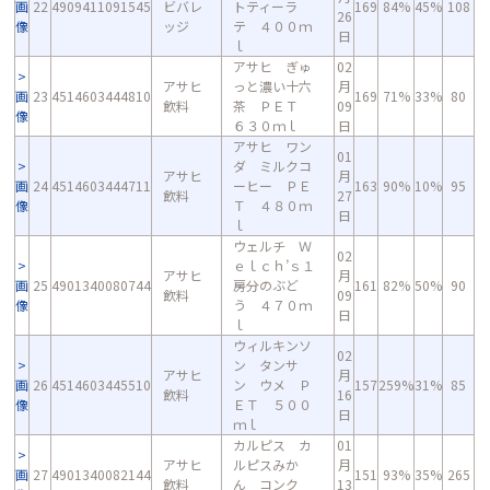
画
22
4909411091545
ビバレ
トティーラ
169
84%
45%
108
26
像
ッジ
テ ４００ｍ
日
ｌ
アサヒ ぎゅ
02
アサヒ
っと濃い十六
月
画
23
4514603444810
169
71%
33%
80
飲料
茶 ＰＥＴ
09
像
６３０ｍｌ
日
アサヒ ワン
01
ダ ミルクコ
アサヒ
月
画
24
4514603444711
ーヒー ＰＥ
163
90%
10%
95
飲料
27
像
Ｔ ４８０ｍ
日
ｌ
ウェルチ Ｗ
02
ｅｌｃｈ’ｓ１
アサヒ
月
画
25
4901340080744
房分のぶど
161
82%
50%
90
飲料
09
像
う ４７０ｍ
日
ｌ
ウィルキンソ
02
ン タンサ
アサヒ
月
画
26
4514603445510
ン ウメ Ｐ
157
259%
31%
85
飲料
16
像
ＥＴ ５００
日
ｍｌ
カルピス カ
01
アサヒ
ルピスみか
月
画
27
4901340082144
151
93%
35%
265
飲料
ん コンク
13