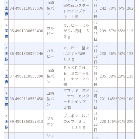
山崎
家の苺カスタ－
月
画
34
4903110539636
製パ
242
78%
6%
262
ドホイップケ－
01
像
ン
キ ４個
日
02
カルビー じゃ
カル
月
画
35
4901330650438
がりこ梅味 ５
239
57%
65%
119
ビー
09
像
２ｇ
日
02
カルビー 堅あ
カル
月
画
36
4901330920746
げポテト梅味
238
56%
58%
128
ビー
08
像
６０ｇ
日
ＢＡＫＥＯＮ
02
山崎
Ｅ ミニボ－ル
月
画
37
4903110559900
製パ
235
98%
28%
139
ド－ナツ ２０
01
像
ン
個
日
ヤマザキ 生ド
02
山崎
－ナツ カスタ
月
画
38
4903110553458
製パ
231
145%
32%
100
－ドホイップ
01
像
ン
１個
日
01
ブルボン 味ご
ブル
月
画
39
4901360357413
のみファミリ
228
106%
31%
220
ボン
23
像
ー １１０ｇ
日
ヤマ
02