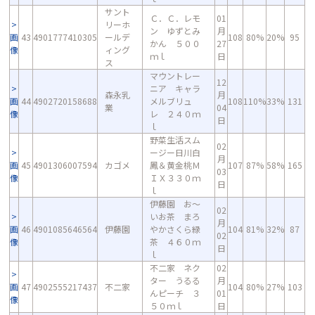
サント
Ｃ．Ｃ．レモ
01
リーホ
ン ゆずとみ
月
画
43
4901777410305
ールデ
108
80%
20%
95
かん ５００
27
像
ィング
ｍｌ
日
ス
マウントレー
12
ニア キャラ
森永乳
月
画
44
4902720158688
メルブリュ
108
110%
33%
131
業
04
像
レ ２４０ｍ
日
ｌ
野菜生活スム
02
ージー日川白
月
画
45
4901306007594
カゴメ
鳳＆黄金桃Ｍ
107
87%
58%
165
03
像
ＩＸ３３０ｍ
日
ｌ
伊藤園 お～
02
いお茶 まろ
月
画
46
4901085646564
伊藤園
やかさくら緑
104
81%
32%
87
02
像
茶 ４６０ｍ
日
ｌ
不二家 ネク
02
ター うるる
月
画
47
4902555217437
不二家
104
80%
27%
103
んピーチ ３
01
像
５０ｍｌ
日