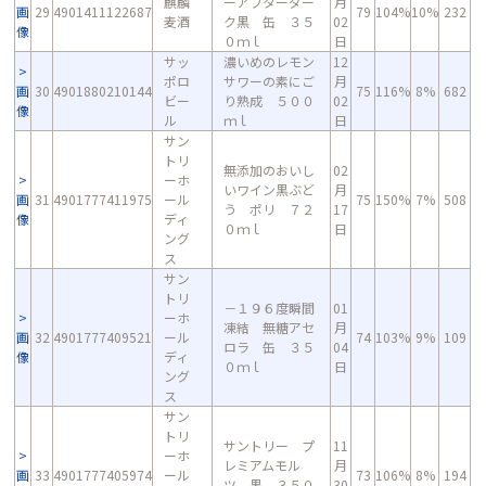
麒麟
ーアフターダー
月
画
29
4901411122687
79
104%
10%
232
麦酒
ク黒 缶 ３５
02
像
０ｍｌ
日
サッ
濃いめのレモン
12
ポロ
サワーの素にご
月
画
30
4901880210144
75
116%
8%
682
ビー
り熟成 ５００
02
像
ル
ｍｌ
日
サン
トリ
無添加のおいし
02
ーホ
いワイン黒ぶど
月
画
31
4901777411975
ール
75
150%
7%
508
う ポリ ７２
17
像
ディ
０ｍｌ
日
ング
ス
サン
トリ
－１９６度瞬間
01
ーホ
凍結 無糖アセ
月
画
32
4901777409521
ール
74
103%
9%
109
ロラ 缶 ３５
04
像
ディ
０ｍｌ
日
ング
ス
サン
トリ
サントリー プ
11
ーホ
レミアムモル
月
画
33
4901777405974
ール
73
106%
8%
194
ツ 黒 ３５０
30