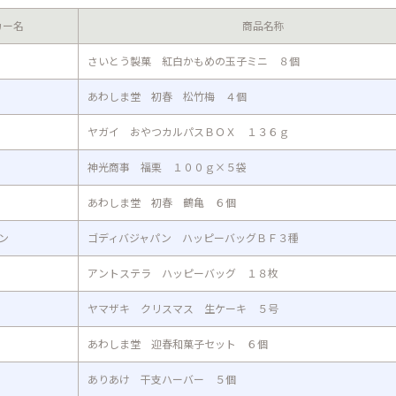
カー名
商品名称
さいとう製菓 紅白かもめの玉子ミニ ８個
あわしま堂 初春 松竹梅 ４個
ヤガイ おやつカルパスＢＯＸ １３６ｇ
神光商事 福栗 １００ｇ×５袋
あわしま堂 初春 鶴亀 ６個
ン
ゴディバジャパン ハッピーバッグＢＦ３種
アントステラ ハッピーバッグ １８枚
ヤマザキ クリスマス 生ケーキ ５号
あわしま堂 迎春和菓子セット ６個
ありあけ 干支ハーバー ５個