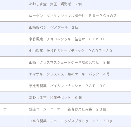
あわしま堂 賀正 鯛海老 ２個
ローゼン マネケンワッフル詰合せ Ｒ６－ＰＣｈＷＧ
山崎製パン ペアケーキ ２個
京竹風庵 チョコ＆クッキー詰合せ ＣＣＫ３０
中山製菓 渋谷Ｐガトーブティック ＰＧＢＴ－３０
山崎 クリスマスショートケーキ詰め合わせ ８個
ヤマザキ クリスマス 苺のケ－キ パック ４号
恵比寿製菓 パイ＆フィナンシェ ＰＡＦ－３０
あわしま堂 和菓子セット ６個
ーナー
銀座コージーコーナー 新春お楽しみ袋 ２３個
フルタ製菓 チョコエッグスプラトゥーン３ ２０ｇ