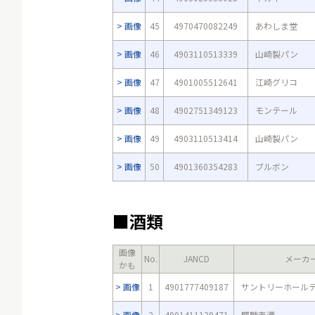
画像
45
4970470082249
あわしま堂
画像
46
4903110513339
山崎製パン
画像
47
4901005512641
江崎グリコ
画像
48
4902751349123
モンテール
画像
49
4903110513414
山崎製パン
画像
50
4901360354283
ブルボン
■酒類
画像
No.
JANCD
メーカ
かも
画像
1
4901777409187
サントリーホール
画像
2
4901411129471
麒麟麦酒