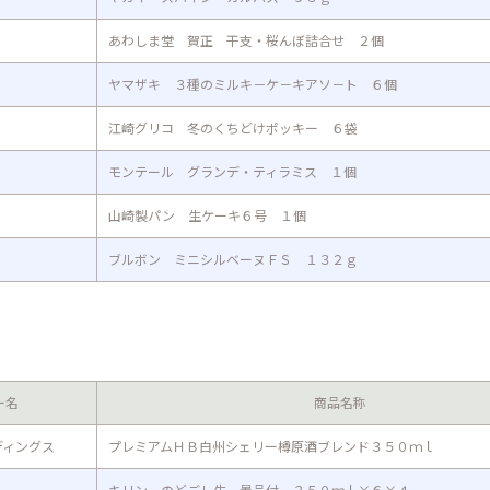
あわしま堂 賀正 干支・桜んぼ詰合せ ２個
ヤマザキ ３種のミルキ－ケ－キアソ－ト ６個
江崎グリコ 冬のくちどけポッキー ６袋
モンテール グランデ・ティラミス １個
山崎製パン 生ケーキ６号 １個
ブルボン ミニシルベーヌＦＳ １３２ｇ
ー名
商品名称
ディングス
プレミアムＨＢ白州シェリー樽原酒ブレンド３５０ｍｌ
キリン のどごし生 景品付 ３５０ｍｌ×６×４