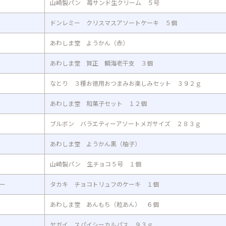
山崎製パン 苺サンド生クリーム ５号
ドンレミー クリスマスアソートケーキ ５個
あわしま堂 ようかん（赤）
あわしま堂 賀正 鯛海老干支 ３個
なとり ３種お徳用おつまみお楽しみセット ３９２ｇ
あわしま堂 和菓子セット １２個
ブルボン バラエティーアソートメガサイズ ２８３ｇ
あわしま堂 ようかん黒（柚子）
山崎製パン 生チョコ５号 １個
ー
タカキ チョコトリュフのケーキ １個
あわしま堂 あんもち（粒あん） ６個
ヤガイ スパイシーカルパス ９３ｇ