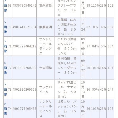
ューハイピン
月
画
69
4936790540142
富永貿易
クグレープフ
88
110%
28%
162
16
像
ルーツ ３４
日
０
本麒麟 味わ
11
い濃厚冬仕立
月
画
70
4901411121734
麒麟麦酒
87
0%
6%
802
て 缶 ３５
24
像
０ｍｌ×６
日
サントリ
こだわり酒場
09
ーホール
のタコハイ
月
画
71
4901777404212
87
84%
5%
864
ディング
缶 ５００ｍ
09
像
ス
ｌ×６
日
合同酒精 昔
09
懐かしいメロ
月
画
72
4971980760030
合同酒精
ンソーダサワ
86
101%
14%
107
22
像
ー ３５０ｍ
日
ｌ
サッポロ生ビ
10
サッポロ
ール ナナマ
月
画
73
4901880209667
86
95%
45%
247
ビール
ル 缶 ５０
13
像
０ｍｌ
日
サントリ
ほろよい パ
10
ーホール
ッションパン
月
画
74
4901777405493
86
101%
29%
107
ディング
チ 缶 ３５
06
像
ス
０ｍｌ
日