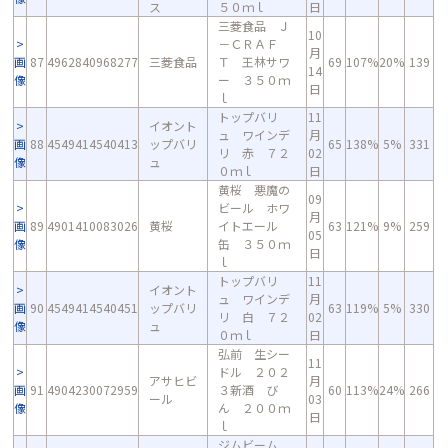
ス
５０ｍｌ
日
三菱食品 Ｊ
10
－ＣＲＡＦ
月
画
87
4962840968277
三菱食品
Ｔ 王林サワ
69
107%
20%
139
14
像
ー ３５０ｍ
日
ｌ
トップバリ
11
イオント
ュ ワインデ
月
画
88
4549414540413
ップバリ
65
138%
5%
331
リ 赤 ７２
02
像
ュ
０ｍｌ
日
黄桜 悪魔の
09
ビール ホワ
月
画
89
4901410083026
黄桜
イトエール
63
121%
9%
259
05
像
缶 ３５０ｍ
日
ｌ
トップバリ
11
イオント
ュ ワインデ
月
画
90
4549414540451
ップバリ
63
119%
5%
330
リ 白 ７２
02
像
ュ
０ｍｌ
日
弘前 生シー
11
ドル ２０２
アサヒビ
月
画
91
4904230072959
３新酒 び
60
113%
24%
266
ール
03
像
ん ２００ｍ
日
ｌ
ジムビーム