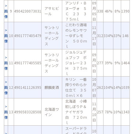
アンリＦ・Ｂ
09
アサヒビ
ヌーヴォ Ｓ
月
画
9
4904230073031
338
46%
8%
1390
ール
Ｃ ２３ ３
05
像
７５ｍｌ
日
こだわり酒場
サントリ
11
のレモンサワ
ーホール
月
画
10
4901777405479
ーゆずレモ
312
334%
33%
146
ディング
17
像
ン ５００ｍ
ス
日
ｌ
ジョルジュデ
サントリ
09
ュブッフ ボ
ーホール
月
画
11
4901777405585
ジョレー２３
277
39%
9%
1464
ディング
05
像
Ｈ ３７５ｍ
ス
日
ｌ
キリン 一番
10
搾りやわらか
月
画
12
4901411126395
麒麟麦酒
262
104%
14%
1039
仕立て ３５
07
像
０ｍｌ×６
日
北海道 小樽
11
初しぼりＰ＆
北海道ワ
月
画
13
4990583328508
ナイヤガラ
257
78%
10%
1343
イン
10
像
白 ７２０ｍ
日
ｌ
スーパードラ
10
イ ドライク