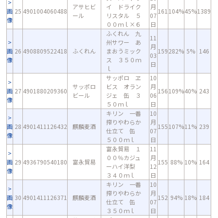
アサヒビ
イ ドライク
月
画
25
4901004060488
161
104%
45%
1389
ール
リスタル ５
07
像
００ｍｌ×６
日
ふくれん 九
11
州サワー あ
月
画
26
4908809522418
ふくれん
まおうミック
159
282%
5%
146
03
像
ス ３５０ｍ
日
ｌ
サッポロ ヱ
10
サッポロ
ビス オラン
月
画
27
4901880209360
156
109%
40%
243
ビール
ジェ 缶 ３
06
像
５０ｍｌ
日
キリン 一番
10
搾りやわらか
月
画
28
4901411126432
麒麟麦酒
155
107%
11%
239
仕立て 缶
07
像
５００ｍｌ
日
富永貿易 １
11
００％カジュ
月
画
29
4936790540180
富永貿易
155
88%
10%
164
ーハイ洋梨
12
像
３４０ｍｌ
日
キリン 一番
10
搾りやわらか
月
画
30
4901411126371
麒麟麦酒
152
94%
18%
184
仕立て 缶
07
像
３５０ｍｌ
日