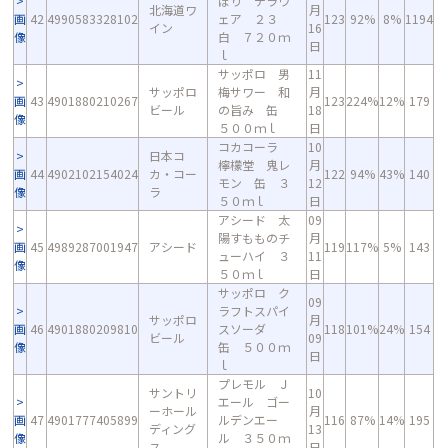
ぼり デラウ
北海道ワ
月
画
42
4990583328102
ェア ２３
123
92%
8%
1194
イン
16
像
白 ７２０ｍ
日
ｌ
サッポロ 男
11
サッポロ
梅サワー 和
月
画
43
4901880210267
123
224%
12%
179
ビール
の旨み 缶
18
像
５００ｍｌ
日
コカコーラ
10
日本コ
檸檬堂 鬼レ
月
画
44
4902102154024
カ・コー
122
94%
43%
140
モン 缶 ３
12
像
ラ
５０ｍｌ
日
アシード 太
09
陽すもものチ
月
画
45
4989287001947
アシード
119
117%
5%
143
ューハイ ３
11
像
５０ｍｌ
日
サッポロ ク
09
ラフトスパイ
サッポロ
月
画
46
4901880209810
スソーダ
118
101%
24%
154
ビール
09
像
缶 ５００ｍ
日
ｌ
プレモル Ｊ
サントリ
10
エール ゴー
ーホール
月
画
47
4901777405899
ルデンエー
116
87%
14%
195
ディング
13
像
ル ３５０ｍ
ス
日