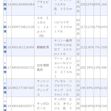
アサヒビ
月
画
14
4901004060464
リスタル
250
103%
89%
184
ール
06
像
缶 ３５０ｍ
日
ｌ
ＡＢ Ｉ
09
ｎＢｅ
バドワイザ
月
画
15
4589724812138
ｖ Ｊａ
ー ３３０ｍ
217
111%
17%
1055
06
像
ｐａｎ
ｌ×６
日
（同）
キリン一番搾
10
りやわらか仕
月
画
16
4901411126456
麒麟麦酒
212
136%
7%
1350
立て ５００
07
像
ｍｌ×６
日
アーツ ボジ
11
ョレーＮＶハ
日本酒類
月
画
17
4904339205722
ーフペット２
205
39%
13%
898
販売
16
像
３ ３７５ｍ
日
ｌ
サントリ
プレモル ハ
11
ーホール
ラタウブラン
月
画
18
4901777407435
196
69%
30%
1132
ディング
ホップ ３５
10
像
ス
０ｍｌ×６
日
サッポロ ヱ
10
サッポロ
ビス オラン
月
画
19
4901880209377
184
106%
19%
1341
ビール
ジェ 缶 ３
06
像