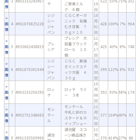
画
3
4903333243907
522
55%
75%
351
テ
ご褒美ミル
10
像
ク ６個
日
シジ
ＣＧＣオーガ
10
シー
ニック 有機
月
画
4
4901870825228
428
100%
7%
964
ジャ
むき甘栗 ７
01
像
パン
０ｇ×１０
日
プレシア 大
11
プレ
容量ブラック
月
画
5
4933602438819
425
43%
8%
748
シア
ロール １０
17
像
個
日
シジ
ＣＧＣ 素焼
10
シー
きミックスナ
月
画
6
4901870301944
399
122%
8%
931
ジャ
ッツ大袋 ４
30
像
パン
３０ｇ
日
10
ロッ
ロッテ ラミ
月
画
7
4903333250295
392
93%
98%
174
テ
ー ３本
06
像
日
モンテール
11
モン
牛乳と卵のカ
月
画
8
4902751348683
テー
377
104%
40%
93
スタード＆ホ
01
像
ル
イップシュー
日
湖池屋 スコ
11
湖池
ーン絶品焼き
月
画
9
4901335509960
376
414%
27%
86