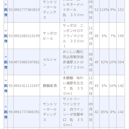
サントリ
09
レモネードハ
ーホール
月
画
92
4901777403819
イボール
52
110%
9%
153
ディング
08
像
缶 ３５０ｍ
ス
日
ｌ
サッポロ ニ
11
ッポンＨＯＰ
サッポロ
月
画
93
4901880210199
フラノマジカ
49
0%
7%
198
ビール
24
像
ル ３５０ｍ
日
ｌ
おいしい酸化
08
防止剤無添加
メルシャ
月
画
94
4973480347681
赤濃厚ストロ
49
92%
10%
594
ン
28
像
ング７２０ｍ
日
ｌ
本麒麟 味わ
11
い濃厚冬仕立
月
画
95
4901411121697
麒麟麦酒
43
0%
10%
142
て 缶 ３５
24
像
０ｍｌ
日
サントリー
サントリ
ワインカフ
09
ーホール
ェ 白ワイン
月
画
96
4901777406391
42
85%
8%
142
ディング
ソーダ芳醇辛
30
像
ス
口 缶 ３５
日
０ｍｌ