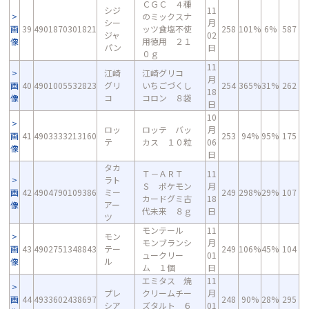
ＣＧＣ ４種
シジ
11
のミックスナ
シー
月
画
39
4901870301821
ッツ食塩不使
258
101%
6%
587
ジャ
02
像
用徳用 ２１
パン
日
０ｇ
11
江崎
江崎グリコ
月
画
40
4901005532823
グリ
いちごづくし
254
365%
31%
262
18
像
コ
コロン ８袋
日
10
ロッ
ロッテ バッ
月
画
41
4903333213160
253
94%
95%
175
テ
カス １０粒
06
像
日
タカ
Ｔ－ＡＲＴ
11
ラト
Ｓ ポケモン
月
画
42
4904790109386
ミー
249
298%
29%
107
カードグミ古
18
像
アー
代未来 ８ｇ
日
ツ
モンテール
11
モン
モンブランシ
月
画
43
4902751348843
テー
249
106%
45%
104
ュークリー
01
像
ル
ム １個
日
エミタス 焼
11
プレ
クリームチー
月
画
44
4933602438697
248
90%
28%
295
シア
ズタルト ６
01