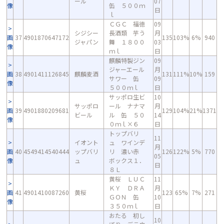
ール
07
像
缶 ５００ｍ
日
ｌ
ＣＧＣ 福徳
09
シジシー
長酒類 芋う
月
画
37
4901870647172
135
103%
6%
940
ジャパン
舞 １８００
03
像
ｍｌ
日
麒麟特製ジン
09
ジャーエール
月
画
38
4901411126845
麒麟麦酒
131
111%
10%
159
サワー 缶
09
像
５００ｍｌ
日
サッポロ生ビ
10
サッポロ
ール ナナマ
月
画
39
4901880209681
129
104%
21%
1371
ビール
ル 缶 ５０
14
像
０ｍｌ×６
日
トップバリ
11
イオント
ュ ワインデ
月
画
40
4549414540444
ップバリ
リ 濃い赤
126
122%
5%
770
05
像
ュ
ボックス１．
日
８Ｌ
黄桜 ＬＵＣ
11
ＫＹ ＤＲＡ
月
画
41
4901410087260
黄桜
123
65%
7%
271
ＧＯＮ 缶
10
像
３５０ｍｌ
日
おたる 初し
10