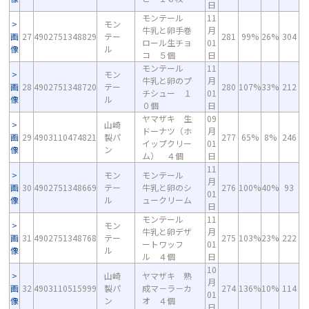
日
モンテール
11
モン
牛乳と卵手巻
月
画
27
4902751348829
テー
281
99%
26%
304
ロール生チョ
01
像
ル
コ ５個
日
モンテール
11
モン
牛乳と卵のプ
月
画
28
4902751348720
テー
280
107%
33%
212
チシュー １
01
像
ル
０個
日
ヤマザキ 生
09
山崎
ドーナツ（ホ
月
画
29
4903110474821
製パ
277
65%
8%
246
イップクリー
01
像
ン
ム） ４個
日
11
モン
モンテール
月
画
30
4902751348669
テー
牛乳と卵のシ
276
100%
40%
93
01
像
ル
ュークリーム
日
モンテール
11
モン
牛乳と卵デザ
月
画
31
4902751348768
テー
275
103%
23%
222
ートワッフ
01
像
ル
ル ４個
日
10
山崎
ヤマザキ 熟
月
画
32
4903110515999
製パ
成マ－ラ－カ
274
136%
10%
114
01
像
ン
オ ４個
日