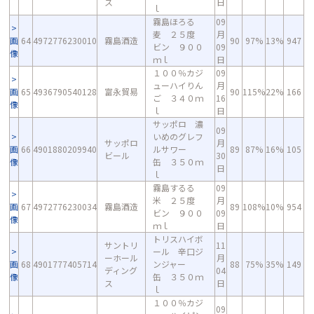
ス
日
ｌ
霧島ほろる
09
麦 ２５度
月
画
64
4972776230010
霧島酒造
90
97%
13%
947
ビン ９００
09
像
ｍｌ
日
１００％カジ
09
ューハイりん
月
画
65
4936790540128
富永貿易
90
115%
22%
166
ご ３４０ｍ
16
像
ｌ
日
サッポロ 濃
09
いめのグレフ
サッポロ
月
画
66
4901880209940
ルサワー
89
87%
16%
105
ビール
30
像
缶 ３５０ｍ
日
ｌ
霧島するる
09
米 ２５度
月
画
67
4972776230034
霧島酒造
89
108%
10%
954
ビン ９００
09
像
ｍｌ
日
トリスハイボ
サントリ
11
ール 辛口ジ
ーホール
月
画
68
4901777405714
ンジャー
88
75%
35%
149
ディング
04
像
缶 ３５０ｍ
ス
日
ｌ
１００％カジ
09