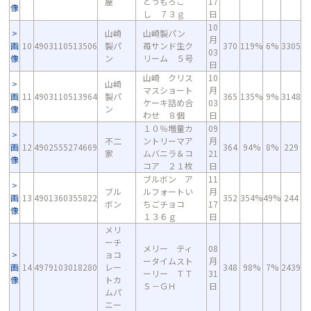
屋
とうもろこ
17
像
し ７３ｇ
日
10
山崎
山崎製パン
月
画
10
4903110513506
製パ
苺サンド生ク
370
119%
6%
3305
03
像
ン
リーム ５号
日
山崎 クリス
10
山崎
マスショート
月
画
11
4903110513964
製パ
365
135%
9%
3148
ケーキ詰め合
03
像
ン
わせ ８個
日
１０％増量カ
09
不二
ントリーマア
月
画
12
4902555274669
364
94%
8%
229
家
ムバニラ＆コ
21
像
コア ２１枚
日
ブルボン ア
11
ブル
ルフォートい
月
画
13
4901360355822
352
354%
49%
244
ボン
ちごチョコ
17
像
１３６ｇ
日
メリ
ーチ
メリー ティ
08
ョコ
ータイムスト
月
画
14
4979103018280
レー
348
98%
7%
2439
ーリー ＴＴ
31
像
トカ
Ｓ－ＧＨ
日
ムパ
ニー