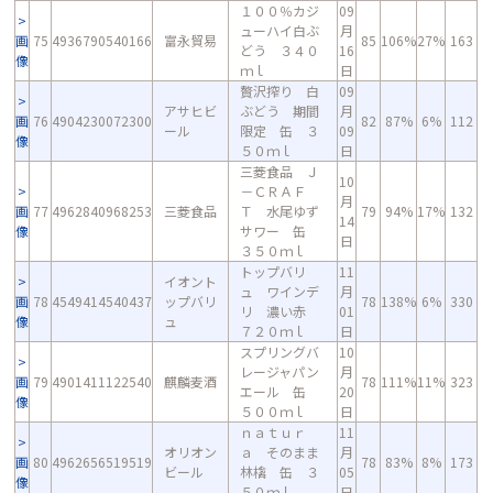
１００％カジ
09
ューハイ白ぶ
月
画
75
4936790540166
富永貿易
85
106%
27%
163
どう ３４０
16
像
ｍｌ
日
贅沢搾り 白
09
アサヒビ
ぶどう 期間
月
画
76
4904230072300
82
87%
6%
112
ール
限定 缶 ３
09
像
５０ｍｌ
日
三菱食品 Ｊ
10
－ＣＲＡＦ
月
画
77
4962840968253
三菱食品
Ｔ 水尾ゆず
79
94%
17%
132
14
像
サワー 缶
日
３５０ｍｌ
トップバリ
11
イオント
ュ ワインデ
月
画
78
4549414540437
ップバリ
78
138%
6%
330
リ 濃い赤
01
像
ュ
７２０ｍｌ
日
スプリングバ
10
レージャパン
月
画
79
4901411122540
麒麟麦酒
78
111%
11%
323
エール 缶
20
像
５００ｍｌ
日
ｎａｔｕｒ
11
オリオン
ａ そのまま
月
画
80
4962656519519
78
83%
8%
173
ビール
林檎 缶 ３
05
像
５０ｍｌ
日