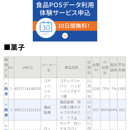
■菓子
画
出
PI
像
メーカー
金額
販売
平均
No.
JANCD
商品名称
現
前週
か
名
PI
店率
売価
日
比
も
ゴデ
ゴディバジャ
11
ィバ
パン ハッピ
月
画
1
4531714140820
1141
73%
7%
1985
ジャ
ーバッグＢＦ
08
像
パン
３種
日
亀田製菓 柿
11
亀田
の種２種のチ
月
画
2
4901313221013
607
408%
64%
262
製菓
ョコタネＭＩ
17
像
Ｘ ７３ｇ
日
ロッテ 白い
11
ロッ
チョコパイ
月