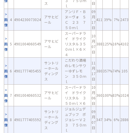
像
３ ７５０ｍ
ス
日
ｌ
アンリＦ・Ｂ
09
アサヒビ
ヌーヴォ Ｓ
月
画
4
4904230073024
411
39%
7%
2473
ール
Ｃ ２３ ７
17
像
５０ｍｌ
日
スーパードラ
10
イ ドライク
アサヒビ
月
画
5
4901004060549
リスタル３５
388
125%
16%
4102
ール
07
像
０ｍｌ×６×
日
４
こだわり酒場
サントリ
11
のレモンサワ
ーホール
月
画
6
4901777405455
ーゆずレモ
380
357%
74%
105
ディング
17
像
ン ３５０ｍ
ス
日
ｌ
スーパードラ
10
アサヒビ
イ ドライク
月
画
7
4901004060532
360
100%
83%
1024
ール
リスタル ３
06
像
５０ｍｌ×６
日
ジョルジュデ
サントリ
09
ュブッフ ボ
ーホール
月
画
8
4901777405592
ジョレーＶ２
347
34%
6%
2886
ディング
07
像
３ ７５０ｍ
ス
日
ｌ