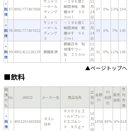
サントリ
－１９６度Ｃ
11
ーホール
瞬間凍結 無
月
画
97
4901777407008
37
0%
13%
104
ディング
糖ゆず ３５
24
像
ス
０ｍｌ
日
サントリ
－１９６度Ｃ
11
ーホール
瞬間凍結 無
月
画
98
4901777407022
33
0%
7%
145
ディング
糖ゆず ５０
24
像
ス
０ｍｌ
日
麒麟百年 和
11
柑橘サワー
月
画
99
4901411128139
麒麟麦酒
31
0%
11%
146
缶 ３５０ｍ
25
像
ｌ
日
▲ページトップへ
■飲料
画
平
出
PI
像
金額
販売
均
No.
JANCD
メーカー名
商品名称
現
前週
か
PI
店率
売
日
比
も
価
ネスカフェゴ
10
ールドブレン
ネスレ
月
画
1
4902201442060
ドエコ＆シ
1856
80%
6%
618
日本
25
像
ス ９５ｇ＋
日