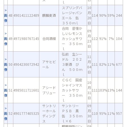
ｌ
スプリングバ
10
レージャパン
月
画
48
4901411122489
麒麟麦酒
114
90%
59%
244
エール 缶
20
像
３５０ｍｌ
日
合同 昔懐か
09
しいレモンス
月
画
49
4971980767145
合同酒精
カッシュサワ
112
91%
7%
104
23
像
ー ３５０ｍ
日
ｌ
弘前 生シー
11
ドル ２０２
アサヒビ
月
画
50
4904230072942
３新酒 び
111
82%
11%
677
ール
04
像
ん ５００ｍ
日
ｌ
ＣＧＣ 国産
10
シャインマス
アシード
月
画
51
4985011711601
カットサワ
111
103%
13%
144
ブリュー
31
像
ー ３５０ｍ
日
ｌ
サントリ
サントリー
09
ーホール
ＰＳＢ 黒
月
画
52
4901777405325
110
95%
11%
957
ディング
缶 ３５０ｍ
30
像
ス
ｌ×６
日
麒麟特製ジン
09