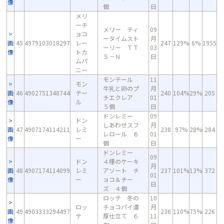
像
個
日
メリ
ーチ
メリー ティ
09
ョコ
ータイムスト
月
画
45
4979103018297
レー
247
129%
6%
1955
ーリー ＴＴ
03
像
トカ
Ｓ－Ｎ
日
ムパ
ニー
モンテール
11
モン
牛乳と卵のプ
月
画
46
4902751348744
テー
240
104%
29%
205
チエクレア
01
像
ル
５個
日
ドンレミー
09
ドン
しあわせスフ
月
画
47
4907174114211
レミ
238
97%
28%
284
レロール ６
01
像
ー
個
日
ドンレミー
09
ドン
４種のケーキ
月
画
48
4907174114099
レミ
アソート チ
237
101%
13%
372
01
像
ー
ョコ＆チー
日
ズ ４個
ロッテ 冬の
10
ロッ
チョコパイ濃
月
画
49
4903333294497
236
110%
75%
226
テ
厚仕立て ６
11
像