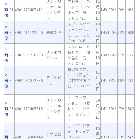
サントリ
プレモル ハ
11
ーホール
ラタウブラン
月
画
31
4901777407411
149
79%
9%
269
ディング
ホップ 缶
10
像
ス
５００ｍｌ
日
スプリングバ
10
レージャパン
月
画
32
4901411122526
麒麟麦酒
145
100%
23%
1430
エール ３５
21
像
０ｍｌ×６
日
サッポロ 男
11
サッポロ
梅サワー 和
月
画
33
4901880210250
144
424%
57%
132
ビール
の旨み 缶
18
像
３５０ｍｌ
日
贅沢搾りプレ
11
ミアム国産ふ
アサヒビ
月
画
34
4904230072836
じ林檎冬限定
141
83%
66%
139
ール
04
像
缶 ３５０ｍ
日
ｌ
デュブッフボ
サントリ
09
ジョレーロゼ
ーホール
月
画
35
4901777405615
ＮＶルーゼ２
141
50%
7%
1503
ディング
05
像
３Ｈ３７５ｍ
ス
日
ｌ
スーパードラ
10
イ ドライク
アサヒビ
月
画
36
4901004060440
リスタル
137
101%
78%
247