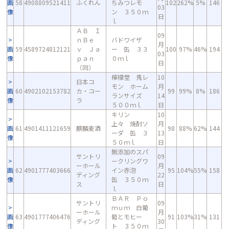
画
58
4908809521411
ふくれん
ちみつレモ
102
262%
5%
146
03
像
ン ３５０ｍ
日
ｌ
ＡＢ Ｉ
09
ｎＢｅ
バドワイザ
月
画
59
4589724812121
ｖ Ｊａ
ー 缶 ３３
100
97%
46%
194
03
像
ｐａｎ
０ｍｌ
日
（同）
檸檬堂 鬼レ
10
日本コ
モン ホーム
月
画
60
4902102153782
カ・コー
99
99%
8%
186
ランサイズ
14
像
ラ
５００ｍｌ
日
キリン
10
上々 焼酎ソ
月
画
61
4901411121659
麒麟麦酒
98
88%
62%
144
ーダ 缶 ３
13
像
５０ｍｌ
日
無添加のスパ
サントリ
09
ークリングワ
ーホール
月
画
62
4901777403666
イン赤泡
95
104%
55%
158
ディング
22
像
缶 ３５０ｍ
ス
日
ｌ
ＢＡＲ Ｐｏ
サントリ
09
ｍｕｍ 白葡
ーホール
月
画
63
4901777406476
萄とモヒー
91
103%
31%
131
ディング
30
像
ト ３５０ｍ