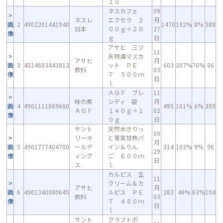
１０
ネスカフェ
09
ネスレ
エクセラ ２
月
画
2
4902201441940
1470
192%
8%
588
日本
００ｇ＋２０
27
像
ｇ
日
アサヒ 三ツ
11
矢特濃マスカ
アサヒ
月
画
3
4514603443813
ット ＰＥ
603
307%
76%
86
飲料
03
像
Ｔ ５００ｍ
日
ｌ
ＡＧＦ ブレ
11
味の素
ンディ 袋
月
画
4
4901111869660
495
101%
6%
389
ＡＧＦ
１４０ｇ＋１
02
像
０ｇ
日
サント
天然水きりっ
09
リーホ
と果実甘熟パ
月
画
5
4901777404700
ールデ
イン＆りん
314
103%
9%
96
29
像
ィング
ご ６００ｍ
日
ス
ｌ
カルピス 生
11
クリーム＆カ
アサヒ
月
画
6
4901340080645
ルピス ＰＥ
283
46%
63%
104
飲料
03
像
Ｔ ４８０ｍ
日
ｌ
サント
クラフトボ