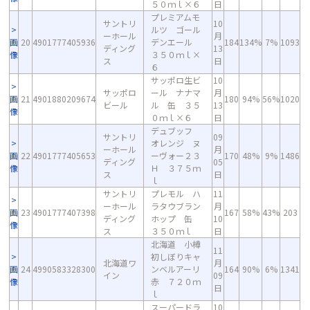
５０ｍｌ×６
日
プレミアムモ
サントリ
10
ルツ ゴール
ーホール
月
画
20
4901777405936
デンエール
184
134%
7%
1093
ディング
13
像
３５０ｍｌ×
ス
日
６
サッポロ生ビ
10
サッポロ
ール ナナマ
月
画
21
4901880209674
180
94%
56%
1020
ビール
ル 缶 ３５
13
像
０ｍｌ×６
日
デュブッフ
サントリ
09
オレンジ ヌ
ーホール
月
画
22
4901777405653
ーヴォー２３
170
48%
9%
1486
ディング
05
像
Ｈ ３７５ｍ
ス
日
ｌ
サントリ
プレモル ハ
11
ーホール
ラタウブラン
月
画
23
4901777407398
167
58%
43%
203
ディング
ホップ 缶
10
像
ス
３５０ｍｌ
日
北海道 小樽
11
初しぼりキャ
北海道ワ
月
画
24
4990583328300
ンベルアーリ
164
90%
6%
1341
イン
09
像
赤 ７２０ｍ
日
ｌ
スーパードラ
10