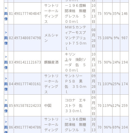
サントリ
－１９６度瞬
10
ーホール
間凍結 無糖
月
画
81
4901777404847
75
95%
35%
146
ディング
グレフル ５
13
像
ス
００ｍｌ
日
ＭＷＳカンテ
08
ィアーモスプ
メルシャ
月
画
82
4973480874798
マンテブリュ
75
108%
9%
987
ン
28
像
ット７５０ｍ
日
ｌ
キリン
10
上々 焼酎ソ
月
画
83
4901411121673
麒麟麦酒
75
90%
24%
194
ーダ 缶 ５
13
像
００ｍｌ
日
サントリ
サントリー
09
ーホール
ＰＳＢ 黒
月
画
84
4901777403161
71
103%
25%
174
ディング
缶 ３５０ｍ
28
像
ス
ｌ
日
09
コロナ エキ
月
画
85
6915878224233
中国
ストラ 缶
70
119%
12%
259
05
像
３３０ｍｌ
日
サントリ
－１９６度瞬
10
ーホール
間凍結 無糖
月
画
86
4901777404786
70
96%
69%
104
ディング
グレフル ３
13
像