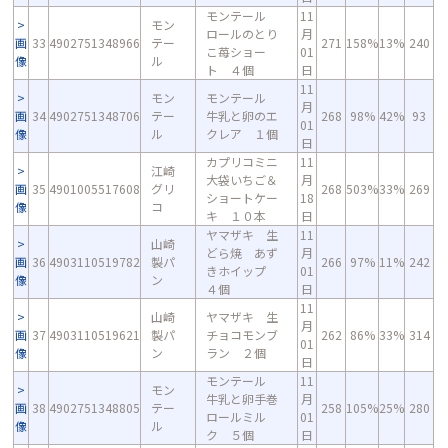
モンテール
11
モン
ロールのとり
月
画
33
4902751348966
テー
271
158%
13%
240
こ苺ショー
01
像
ル
ト ４個
日
11
モン
モンテール
月
画
34
4902751348706
テー
牛乳と卵のエ
268
98%
42%
93
01
像
ル
クレア １個
日
カプリコミニ
11
江崎
大袋いちご＆
月
画
35
4901005517608
グリ
268
503%
33%
269
ショートケー
18
像
コ
キ １０本
日
ヤマザキ 生
11
山崎
どら焼 あず
月
画
36
4903110519782
製パ
266
97%
11%
242
きホイップ
01
像
ン
４個
日
11
山崎
ヤマザキ 生
月
画
37
4903110519621
製パ
チョコモンブ
262
86%
33%
314
01
像
ン
ラン ２個
日
モンテール
11
モン
牛乳と卵手巻
月
画
38
4902751348805
テー
258
105%
25%
280
ロールミル
01
像
ル
ク ５個
日