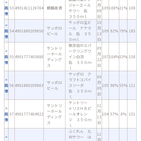
ジャーエール
月
画
53
4901411126784
麒麟麦酒
109
108%
21%
108
サワー 缶
09
像
３５０ｍｌ
日
サッポロ生ビ
10
サッポロ
ール ナナマ
月
画
54
4901880209650
109
92%
79%
185
ビール
ル 缶 ３５
13
像
０ｍｌ
日
無添加のスパ
サントリ
09
ークリングワ
ーホール
月
画
55
4901777403680
イン白泡
107
104%
53%
158
ディング
22
像
缶 ３５０ｍ
ス
日
ｌ
サッポロ ク
09
ラフトスパイ
サッポロ
月
画
56
4901880209803
スソーダ
105
98%
55%
111
ビール
09
像
缶 ３５０ｍ
日
ｌ
サントリー
サントリ
11
トリスＨＢピ
ーホール
月
画
57
4901777404922
ールオレン
104
57%
8%
151
ディング
12
像
ジ ３５０ｍ
ス
日
ｌ
ふくれん 九
11
州サワー は
月