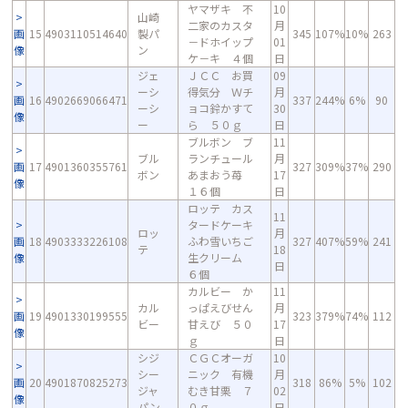
ヤマザキ 不
10
山崎
二家のカスタ
月
画
15
4903110514640
製パ
345
107%
10%
263
－ドホイップ
01
像
ン
ケ－キ ４個
日
ジェ
ＪＣＣ お買
09
ーシ
得気分 Ｗチ
月
画
16
4902669066471
337
244%
6%
90
ーシ
ョコ鈴かすて
30
像
ー
ら ５０ｇ
日
ブルボン ブ
11
ブル
ランチュール
月
画
17
4901360355761
327
309%
37%
290
ボン
あまおう苺
17
像
１６個
日
ロッテ カス
11
タードケーキ
ロッ
月
画
18
4903333226108
ふわ雪いちご
327
407%
59%
241
テ
18
像
生クリーム
日
６個
カルビー か
11
カル
っぱえびせん
月
画
19
4901330199555
323
379%
74%
112
ビー
甘えび ５０
17
像
ｇ
日
シジ
ＣＧＣオーガ
10
シー
ニック 有機
月
画
20
4901870825273
318
86%
5%
102
ジャ
むき甘栗 ７
02
像
パン
０ｇ
日