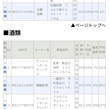
個
日
名糖産業 つ
09
名糖
ぶより苺チョ
月
画
50
4902757187903
234
226%
13%
219
産業
コレート １
02
像
２９ｇ
日
▲ページトップへ
■酒類
画
出
金
PI
像
販売
平均
No.
JANCD
メーカー名
商品名称
現
額
前週
か
店率
売価
日
PI
比
も
サントリ
11
金麦 景品付
ーホール
月
画
1
4901777403871
特発 ３５０
599
252%
7%
3119
ディング
18
像
ｍｌ×６×４
ス
日
一番搾り 予
11
約景品付 ３
月
画
2
4901411128467
麒麟麦酒
479
93%
6%
4055
５０ｍｌ×６
05
像
×４
日
ジョルジュ
サントリ
09
デュブッフ
ーホール
月
画
3
4901777405578
ボジョレー２
427
32%
16%
2579
ディング
05