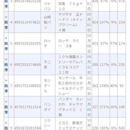
画
3
4901870825228
428
97%
6%
978
ジャ
甘栗 ７０ｇ×
01
像
パン
１０
日
ヤマザキ 生ド
09
山崎
ーナツ（ホイッ
月
画
4
4903110474821
製パ
424
107%
9%
234
プクリーム）
01
像
ン
４個
日
10
ロッ
ロッテ ラミ
月
画
5
4903333250295
423
97%
97%
174
テ
ー ３本
06
像
日
１０％増量カン
09
不二
トリーマアムバ
月
画
6
4902555274669
388
127%
6%
230
家
ニラ＆ココア
21
像
２１枚
日
モンテール 牛
11
モン
乳と卵のカスタ
月
画
7
4902751348683
テー
362
104%
40%
93
ード＆ホイップ
01
像
ル
シュー
日
バンダイ ちい
11
バン
かわ キャラマ
月
画
8
4570117911514
327
371%
36%
248
ダイ
グネッツ２ １
08
像
個
日
シジ
10
ＣＧＣ 素焼き
シー
月
画
9
4901870301944
ミックスナッツ
326
105%
6%
943