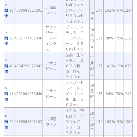
11
しぼりキャ
北海道
月
画
38
4990583328201
ンベルアー
140
162%
6%
1234
ワイン
10
像
リ２３ロゼ
日
７２０ｍｌ
サント
プレミアム
10
リーホ
モルツ ゴ
月
画
39
4901777405936
ールデ
ールデンエ
137
98%
9%
1135
13
像
ィング
ール ３５
日
ス
０ｍｌ×６
弘前 生シ
11
ードル ２
アサヒ
月
画
40
4904230072942
０２３新
136
141%
12%
679
ビール
04
像
酒 びん
日
５００ｍｌ
スーパード
10
ライ ドラ
アサヒ
月
画
41
4901004060440
イクリスタ
135
94%
78%
248
ビール
07
像
ル 缶 ５
日
００ｍｌ
おたる 初
10
しぼり デ
北海道
月
画
42
4990583328102
ラウェア
134
100%
9%
1252
ワイン
16
像
２３ 白
日
７２０ｍｌ