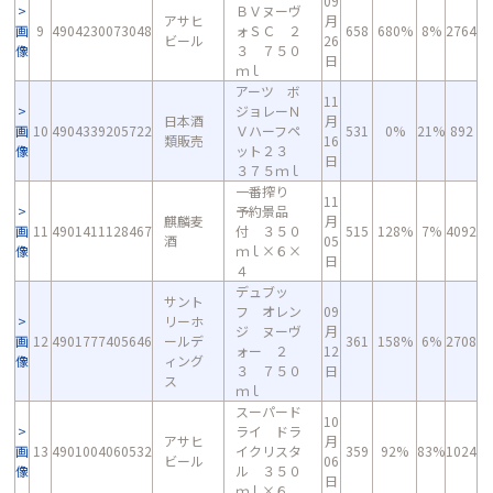
09
ＢＶヌーヴ
アサヒ
月
画
9
4904230073048
ォＳＣ ２
658
680%
8%
2764
ビール
26
像
３ ７５０
日
ｍｌ
アーツ ボ
11
ジョレーＮ
日本酒
月
画
10
4904339205722
Ｖハーフペ
531
0%
21%
892
類販売
16
像
ット２３
日
３７５ｍｌ
一番搾り
11
予約景品
麒麟麦
月
画
11
4901411128467
付 ３５０
515
128%
7%
4092
酒
05
像
ｍｌ×６×
日
４
デュブッ
サント
フ オレン
09
リーホ
ジ ヌーヴ
月
画
12
4901777405646
ールデ
361
158%
6%
2708
ォー ２
12
像
ィング
３ ７５０
日
ス
ｍｌ
スーパード
10
ライ ドラ
アサヒ
月
画
13
4901004060532
イクリスタ
359
92%
83%
1024
ビール
06
像
ル ３５０
日
ｍｌ×６