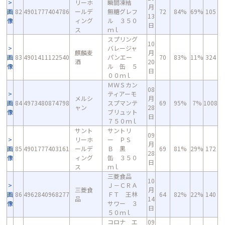
リーホ
瞬間凍結
月
画
82
4901777404786
ールデ
無糖グレフ
72
84%
69%
105
13
像
ィング
ル ３５０
日
ス
ｍｌ
スプリング
10
バレージャ
麒麟麦
月
画
83
4901411122540
パンエー
70
83%
11%
324
酒
20
像
ル 缶 ５
日
００ｍｌ
ＭＷＳカン
08
ティアーモ
メルシ
月
画
84
4973480874798
スプマンテ
69
95%
7%
1008
ャン
28
像
ブリュット
日
７５０ｍｌ
サント
サントリ
09
リーホ
ー ＰＳ
月
画
85
4901777403161
ールデ
Ｂ 黒
69
81%
29%
172
28
像
ィング
缶 ３５０
日
ス
ｍｌ
三菱食品
10
Ｊ－ＣＲＡ
三菱食
月
画
86
4962840968277
ＦＴ 王林
64
82%
22%
140
品
14
像
サワー ３
日
５０ｍｌ
コロナ エ
09