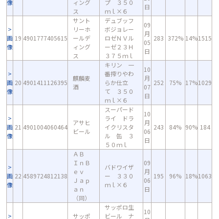
像
ィング
プ ３５０
日
ス
ｍｌ×６
サント
デュブッフ
09
リーホ
ボジョレー
月
画
19
4901777405615
ールデ
ロゼＮＶル
283
372%
14%
1515
05
像
ィング
ーゼ２３Ｈ
日
ス
３７５ｍｌ
キリン 一
10
番搾りやわ
麒麟麦
月
画
20
4901411126395
らか仕立
252
75%
17%
1029
酒
07
像
て ３５０
日
ｍｌ×６
スーパード
10
ライ ドラ
アサヒ
月
画
21
4901004060464
イクリスタ
243
84%
90%
184
ビール
06
像
ル 缶 ３
日
５０ｍｌ
ＡＢ
ＩｎＢ
09
バドワイザ
ｅｖ
月
画
22
4589724812138
ー ３３０
195
96%
18%
1063
Ｊａｐ
06
像
ｍｌ×６
ａｎ
日
（同）
サッポロ生
10
サッポ
ビール ナ