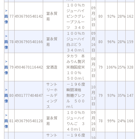
１００％カ
09
ジューハイ
富永貿
月
画
77
4936790540142
ピンクグレ
80
92%
28%
162
易
16
像
ープフルー
日
ツ ３４０
１００％カ
09
富永貿
ジューハイ
月
画
78
4936790540166
80
96%
28%
159
易
白ぶどう
16
像
３４０ｍｌ
日
タカラ 本
08
みりん贅沢
月
画
79
4904670116442
宝酒造
米麹国産米
79
106%
25%
328
23
像
１００％
日
５００ｍｌ
サント
－１９６度
10
リーホ
瞬間凍結
月
画
80
4901777404847
ールデ
無糖グレフ
79
93%
35%
147
13
像
ィング
ル ５００
日
ス
ｍｌ
１００％カ
09
富永貿
ジューハイ
月
画
81
4936790540128
78
99%
24%
166
易
りんご ３
16
像
４０ｍｌ
日
サント
－１９６度
10