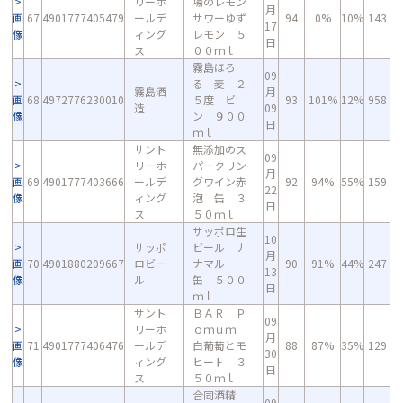
リーホ
場のレモン
月
画
67
4901777405479
ールデ
サワーゆず
94
0%
10%
143
17
像
ィング
レモン ５
日
ス
００ｍｌ
霧島ほろ
09
る 麦 ２
霧島酒
月
画
68
4972776230010
５度 ビ
93
101%
12%
958
造
09
像
ン ９００
日
ｍｌ
サント
無添加のス
09
リーホ
パークリン
月
画
69
4901777403666
ールデ
グワイン赤
92
94%
55%
159
22
像
ィング
泡 缶 ３
日
ス
５０ｍｌ
サッポロ生
10
サッポ
ビール ナ
月
画
70
4901880209667
ロビー
ナマル
90
91%
44%
247
13
像
ル
缶 ５００
日
ｍｌ
サント
ＢＡＲ Ｐ
09
リーホ
ｏｍｕｍ
月
画
71
4901777406476
ールデ
白葡萄とモ
88
87%
35%
129
30
像
ィング
ヒート ３
日
ス
５０ｍｌ
合同酒精
09