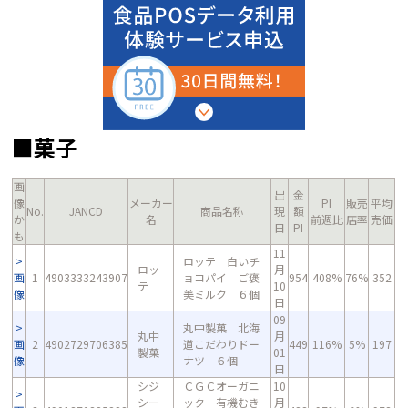
■菓子
画
出
金
像
メーカー
PI
販売
平均
No.
JANCD
商品名称
現
額
か
名
前週比
店率
売価
日
PI
も
11
ロッテ 白いチ
ロッ
月
画
1
4903333243907
ョコパイ ご褒
954
408%
76%
352
テ
10
像
美ミルク ６個
日
09
丸中製菓 北海
丸中
月
画
2
4902729706385
道こだわりドー
449
116%
5%
197
製菓
01
像
ナツ ６個
日
シジ
ＣＧＣオーガニ
10
シー
ック 有機むき
月