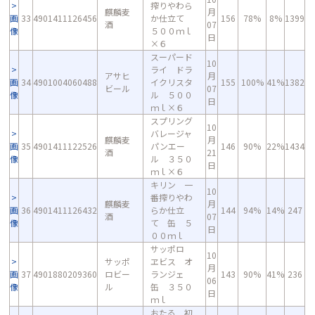
搾りやわら
麒麟麦
月
画
33
4901411126456
か仕立て
156
78%
8%
1399
酒
07
像
５００ｍｌ
日
×６
スーパード
10
ライ ドラ
アサヒ
月
画
34
4901004060488
イクリスタ
155
100%
41%
1382
ビール
07
像
ル ５００
日
ｍｌ×６
スプリング
10
バレージャ
麒麟麦
月
画
35
4901411122526
パンエー
146
90%
22%
1434
酒
21
像
ル ３５０
日
ｍｌ×６
キリン 一
10
番搾りやわ
麒麟麦
月
画
36
4901411126432
らか仕立
144
94%
14%
247
酒
07
像
て 缶 ５
日
００ｍｌ
サッポロ
10
サッポ
ヱビス オ
月
画
37
4901880209360
ロビー
ランジェ
143
90%
41%
236
06
像
ル
缶 ３５０
日
ｍｌ
おたる 初