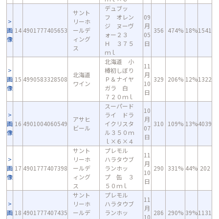
デュブッ
サント
フ オレン
09
リーホ
ジ ヌーヴ
月
画
14
4901777405653
ールデ
356
474%
18%
1541
ォー２３
05
像
ィング
Ｈ ３７５
日
ス
ｍｌ
北海道 小
11
樽初しぼり
北海道
月
画
15
4990583328508
Ｐ＆ナイヤ
329
206%
12%
1322
ワイン
10
像
ガラ 白
日
７２０ｍｌ
スーパード
10
ライ ドラ
アサヒ
月
画
16
4901004060549
イクリスタ
310
109%
13%
4039
ビール
07
像
ル３５０ｍ
日
ｌ×６×４
サント
プレモル
11
リーホ
ハラタウブ
月
画
17
4901777407398
ールデ
ランホッ
290
331%
44%
202
10
像
ィング
プ 缶 ３
日
ス
５０ｍｌ
サント
プレモル
11
リーホ
ハラタウブ
月
画
18
4901777407435
ールデ
ランホッ
286
290%
39%
1131
10