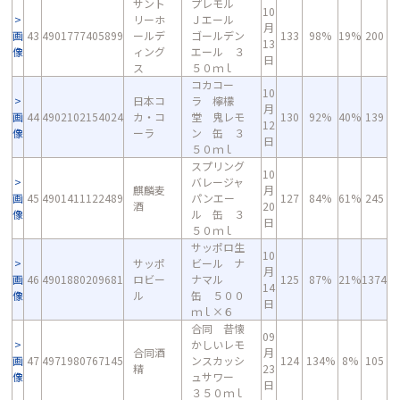
サント
プレモル
10
リーホ
Ｊエール
月
画
43
4901777405899
ールデ
ゴールデン
133
98%
19%
200
13
像
ィング
エール ３
日
ス
５０ｍｌ
コカコー
10
日本コ
ラ 檸檬
月
画
44
4902102154024
カ・コ
堂 鬼レモ
130
92%
40%
139
12
像
ーラ
ン 缶 ３
日
５０ｍｌ
スプリング
10
バレージャ
麒麟麦
月
画
45
4901411122489
パンエー
127
84%
61%
245
酒
20
像
ル 缶 ３
日
５０ｍｌ
サッポロ生
10
サッポ
ビール ナ
月
画
46
4901880209681
ロビー
ナマル
125
87%
21%
1374
14
像
ル
缶 ５００
日
ｍｌ×６
合同 昔懐
09
かしいレモ
合同酒
月
画
47
4971980767145
ンスカッシ
124
134%
8%
105
精
23
像
ュサワー
日
３５０ｍｌ