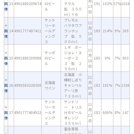
月
画
23
4901880209674
ロビー
ナマル
191
103%
57%
1018
13
像
ル
缶 ３５０
日
ｍｌ×６
サント
プレモル
11
リーホ
ハラタウブ
月
画
24
4901777407411
ールデ
ランホッ
189
214%
9%
269
10
像
ィング
プ 缶 ５
日
ス
００ｍｌ
ＬＲ ボー
11
サッポ
ジョレ・ヌ
月
画
25
4901880209988
ロビー
ーボー２
185
0%
7%
903
16
像
ル
３ 缶 ２
日
５０ｍｌ
北海道 小
11
樽初しぼり
北海道
月
画
26
4990583328300
キャンベル
182
181%
7%
1336
ワイン
09
像
アーリ赤
日
７２０ｍｌ
サント
サントリ
11
リーホ
ー トリス
月
画
27
4901777404922
ールデ
ＨＢピール
182
606%
8%
147
12
像
ィング
オレンジ
日
ス
３５０ｍｌ
富永貿易
11