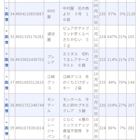
09
中村屋 花の色
中村
月
画
34
4904110855887
よせ ３号 １
235
97%
5%
2128
屋
03
像
６袋
日
ピュアポテトブ
11
湖池
ランド芋くらべ
月
画
35
4901335176261
234
647%
31%
105
屋
きたかむい ５
11
像
２ｇ
日
11
エミタス 切れ
プレ
月
画
36
4933602438703
てるレアチーズ
233
114%
21%
275
シア
01
像
タルト ６個
日
10
江崎
江崎グリコ 冬
月
画
37
4901005512610
グリ
のくちどけポッ
233
44%
78%
144
06
像
コ
キー ２袋
日
11
モン
モンテール 牛
月
画
38
4902751348744
テー
乳と卵のプチエ
230
104%
27%
207
01
像
ル
クレア ５個
日
シジ
ＣＧＣ ４種の
10
シー
ミックスナッツ
月
画
39
4901870301814
224
86%
7%
281
ジャ
食塩不使用 ９
30
像
パン
０ｇ
日