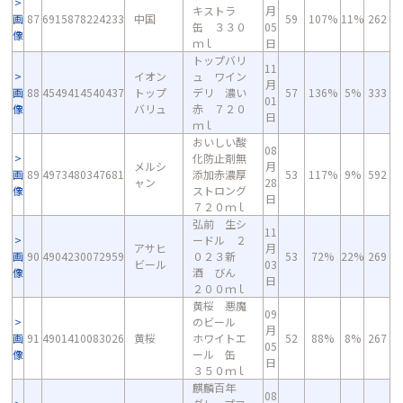
キストラ
月
画
87
6915878224233
中国
59
107%
11%
262
缶 ３３０
05
像
ｍｌ
日
トップバリ
11
イオン
ュ ワイン
月
画
88
4549414540437
トップ
デリ 濃い
57
136%
5%
333
01
像
バリュ
赤 ７２０
日
ｍｌ
おいしい酸
08
化防止剤無
メルシ
月
画
89
4973480347681
添加赤濃厚
53
117%
9%
592
ャン
28
像
ストロング
日
７２０ｍｌ
弘前 生シ
11
ードル ２
アサヒ
月
画
90
4904230072959
０２３新
53
72%
22%
269
ビール
03
像
酒 びん
日
２００ｍｌ
黄桜 悪魔
09
のビール
月
画
91
4901410083026
黄桜
ホワイトエ
52
88%
8%
267
05
像
ール 缶
日
３５０ｍｌ
麒麟百年
08