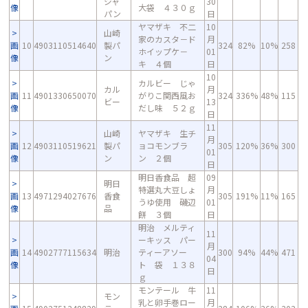
ジャ
30
像
大袋 ４３０ｇ
パン
日
ヤマザキ 不二
10
山崎
家のカスタ－ド
月
画
10
4903110514640
製パ
324
82%
10%
258
ホイップケ－
01
像
ン
キ ４個
日
10
カルビー じゃ
カル
月
画
11
4901330650070
がりこ関西風お
324
336%
48%
115
ビー
13
像
だし味 ５２ｇ
日
11
山崎
ヤマザキ 生チ
月
画
12
4903110519621
製パ
ョコモンブラ
305
120%
36%
300
01
像
ン
ン ２個
日
明日香食品 超
09
明日
特選丸大豆しょ
月
画
13
4971294027676
香食
305
191%
11%
165
うゆ使用 磯辺
01
像
品
餅 ３個
日
明治 メルティ
11
ーキッス パー
月
画
14
4902777115634
明治
ティーアソー
300
94%
44%
471
04
像
ト 袋 １３８
日
ｇ
モンテール 牛
11
モン
乳と卵手巻ロー
月