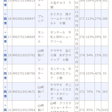
画
15
4902751348829
テー
284
106%
26%
302
ル生チョコ ５
01
像
ル
個
日
11
エミタス 焼ク
プレ
月
画
16
4933602438697
リームチーズタ
277
113%
27%
288
シア
01
像
ルト ６個
日
11
モン
モンテール 牛
月
画
17
4902751348669
テー
乳と卵のシュー
276
103%
39%
93
01
像
ル
クリーム
日
11
山崎
ヤマザキ 生ど
月
画
18
4903110519782
製パ
ら焼 あずきホ
274
94%
15%
252
01
像
ン
イップ ４個
日
11
モン
モンテール 牛
月
画
19
4902751348706
テー
乳と卵のエクレ
274
103%
41%
93
01
像
ル
ア １個
日
ヤマザキ 不二
10
山崎
家シュ－Ｃカス
月
画
20
4903110514671
製パ
272
70%
7%
263
タ－ドホイッ
01
像
ン
プ ４個
日
山崎 クリスマ
10
山崎
スショートケー
月
画
21
4903110513964
製パ
271
85%
7%
3102
キ詰め合わせ
03