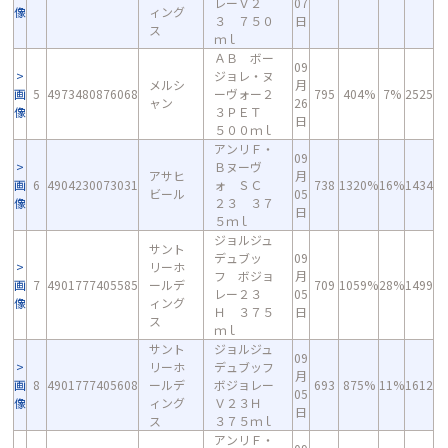
レーＶ２
07
像
ィング
３ ７５０
日
ス
ｍｌ
ＡＢ ボー
09
ジョレ・ヌ
メルシ
月
画
5
4973480876068
ーヴォー２
795
404%
7%
2525
ャン
26
像
３ＰＥＴ
日
５００ｍｌ
アンリＦ・
09
Ｂヌーヴ
アサヒ
月
画
6
4904230073031
ォ ＳＣ
738
1320%
16%
1434
ビール
05
像
２３ ３７
日
５ｍｌ
ジョルジュ
サント
デュブッ
09
リーホ
フ ボジョ
月
画
7
4901777405585
ールデ
709
1059%
28%
1499
レー２３
05
像
ィング
Ｈ ３７５
日
ス
ｍｌ
サント
ジョルジュ
09
リーホ
デュブッフ
月
画
8
4901777405608
ールデ
ボジョレー
693
875%
11%
1612
05
像
ィング
Ｖ２３Ｈ
日
ス
３７５ｍｌ
アンリＦ・