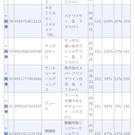
ス
５０ｍｌ
ＡＢ
ＩｎＢ
09
バドワイザ
ｅｖ
月
画
58
4589724812121
ー 缶 ３
103
104%
43%
194
Ｊａｐ
03
像
３０ｍｌ
ａｎ
日
（同）
サッポロ
09
サッポ
濃いめのグ
月
画
59
4901880209940
ロビー
レフルサワ
102
100%
19%
105
30
像
ル
ー 缶 ３
日
５０ｍｌ
サント
無添加のス
09
リーホ
パークリン
月
画
60
4901777403680
ールデ
グワイン白
102
98%
53%
160
22
像
ィング
泡 缶 ３
日
ス
５０ｍｌ
アシード
09
太陽すもも
アシー
月
画
61
4989287001947
のチューハ
101
86%
6%
142
ド
11
像
イ ３５０
日
ｍｌ
麒麟特製ジ
09
ンジャーエ
麒麟麦
月
画
62
4901411126784
ールサワ
101
87%
22%
109