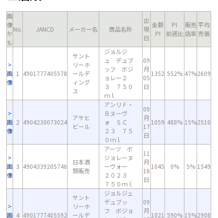
画
出
像
金額
PI
販売
平均
No.
JANCD
メーカー名
商品名称
現
か
PI
前週比
店率
売価
日
も
ジョルジ
サント
ュ デュブ
09
リーホ
ッフ ボジ
月
画
1
4901777405578
ールデ
1352
552%
47%
2609
ョレー２
05
像
ィング
３ ７５０
日
ス
ｍｌ
アンリＦ・
09
Ｂヌーヴ
アサヒ
月
画
2
4904230073024
ォ ＳＣ
1059
488%
15%
2510
ビール
17
像
２３ ７５
日
０ｍｌ
アーツ ボ
11
ジョレーヌ
日本酒
月
画
3
4904339205746
ーヴォー
1045
0%
5%
1549
類販売
16
像
２０２３
日
７５０ｍｌ
ジョルジュ
サント
デュブッ
09
リーホ
フ ボジョ
月
画
4
4901777405592
ールデ
1021
590%
15%
2908