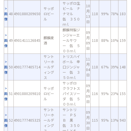
サッポロ生
10
サッポ
ビール ナ
月
画
48
4901880209650
ロビー
ナマル
118
99%
78%
183
13
像
ル
缶 ３５０
日
ｍｌ
麒麟特製ジ
09
ンジャーエ
麒麟麦
月
画
49
4901411126845
ールサワ
118
88%
10%
159
酒
09
像
ー 缶 ５
日
００ｍｌ
サント
トリスハイ
11
リーホ
ボール 辛
月
画
50
4901777405714
ールデ
口ジンジャ
118
67%
39%
148
04
像
ィング
ー 缶 ３
日
ス
５０ｍｌ
サッポロ
09
サッポ
クラフトス
月
画
51
4901880209810
ロビー
パイスソー
116
95%
23%
155
09
像
ル
ダ 缶 ５
日
００ｍｌ
サント
サントリ
09
リーホ
ー ＰＳ
月
画
52
4901777405325
ールデ
Ｂ 黒
115
95%
13%
943
30
像
ィング
缶 ３５０
日
ス
ｍｌ×６