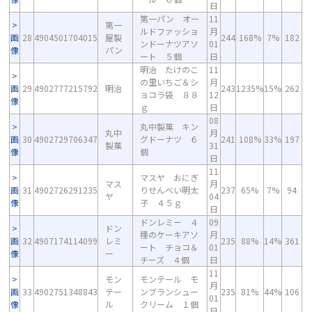
日
第一パン オー
11
第一
ルドファッショ
月
画
28
4904501704015
屋製
244
168%
7%
182
ンドーナツアソ
01
像
パン
ート ５個
日
明治 たけのこ
11
の里いちご＆シ
月
画
29
4902777215792
明治
243
1235%
15%
262
ョコラ袋 ８８
12
像
ｇ
日
08
丸中製菓 キン
丸中
月
画
30
4902729706347
グドーナツ ６
241
108%
33%
197
製菓
31
像
個
日
11
マスヤ おにぎ
マス
月
画
31
4902726291235
りせんべい明太
237
65%
7%
94
ヤ
04
像
子 ４５ｇ
日
ドンレミー ４
09
ドン
種のケーキアソ
月
画
32
4907174114099
レミ
235
88%
14%
361
ート チョコ＆
01
像
ー
チーズ ４個
日
11
モン
モンテール モ
月
画
33
4902751348843
テー
ンブランシュー
235
81%
44%
106
01
像
ル
クリーム １個
日