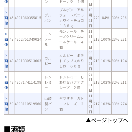
像
ン
ドーナツ １個
日
ブルボン アル
10
ブル
フォートバニラ
月
画
46
4901360355815
220
84%
30%
236
ボン
ホワイトチョコ
21
像
１３６ｇ
日
モンテール チ
11
モン
ーズクリームロ
月
画
47
4902751349024
テー
219
100%
23%
291
ールケーキ ４
01
像
ル
個
日
09
カルビー ポテ
カル
月
画
48
4901330513603
トチップスのり
219
101%
90%
104
ビー
21
像
しお ６０ｇ
日
09
ドン
ドンレミー し
月
画
49
4907174114198
レミ
あわせバナナク
218
102%
32%
211
01
像
ー
レープ ２個
日
11
山崎
ヤマザキ ガト
月
画
50
4903110519560
製パ
－フレ－ズ ２
217
103%
33%
274
01
像
ン
個
日
▲ページトップへ
■酒類