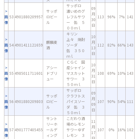
サッポロ
09
サッポ
濃いめのグ
月
画
53
4901880209957
ロビー
レフルサワ
113
96%
7%
141
30
像
ル
ー 缶 ５
日
００ｍｌ
キリン
10
上々 焼酎
麒麟麦
月
画
54
4901411121659
ソーダ
112
82%
66%
143
酒
13
像
缶 ３５０
日
ｍｌ
ＣＧＣ 国
10
アシー
産シャイン
月
画
55
4985011711601
ドブリ
マスカット
108
69%
10%
143
31
像
ュー
サワー ３
日
５０ｍｌ
サッポロ
09
サッポ
クラフトス
月
画
56
4901880209803
ロビー
パイスソー
107
90%
54%
111
09
像
ル
ダ 缶 ３
日
５０ｍｌ
サント
こだわり酒
11
リーホ
場のレモン
月
画
57
4901777405455
ールデ
サワーゆず
107
0%
16%
102
17
像
ィング
レモン ３
日