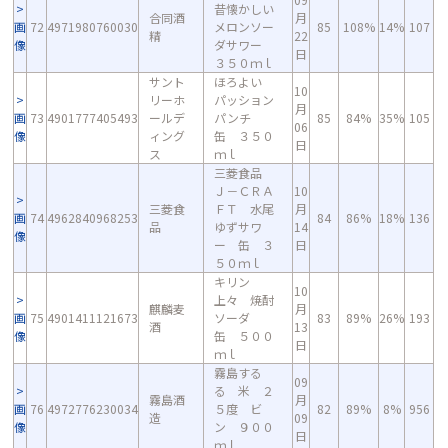
昔懐かしい
合同酒
月
画
72
4971980760030
メロンソー
85
108%
14%
107
精
22
像
ダサワー
日
３５０ｍｌ
サント
ほろよい
10
リーホ
パッション
月
画
73
4901777405493
ールデ
パンチ
85
84%
35%
105
06
像
ィング
缶 ３５０
日
ス
ｍｌ
三菱食品
Ｊ－ＣＲＡ
10
三菱食
ＦＴ 水尾
月
画
74
4962840968253
84
86%
18%
136
品
ゆずサワ
14
像
ー 缶 ３
日
５０ｍｌ
キリン
10
上々 焼酎
麒麟麦
月
画
75
4901411121673
ソーダ
83
89%
26%
193
酒
13
像
缶 ５００
日
ｍｌ
霧島する
09
る 米 ２
霧島酒
月
画
76
4972776230034
５度 ビ
82
89%
8%
956
造
09
像
ン ９００
日
ｍｌ