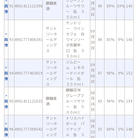
グレープフ
麒麟麦
月
画
92
4901411121598
ルーツサワ
49
89%
33%
145
酒
26
像
ー 缶 ３
日
５０ｍｌ
サントリ
サント
ー ワイン
09
リーホ
カフェ 白
月
画
93
4901777406391
ールデ
ワインソー
49
85%
9%
145
30
像
ィング
ダ芳醇辛
日
ス
口 缶 ３
５０ｍｌ
サント
ジムビー
09
リーホ
ム レモネ
月
画
94
4901777403819
ールデ
ードハイボ
47
98%
9%
152
08
像
ィング
ール 缶
日
ス
３５０ｍｌ
麒麟百年
08
グレープフ
麒麟麦
月
画
95
4901411121635
ルーツサワ
43
96%
9%
193
酒
26
像
ー 缶 ５
日
００ｍｌ
サント
トリスハイ
08
リーホ
ボール パ
月
画
96
4901777398542
ールデ
イナップ
35
86%
5%
148
25
像
ィング
ル 缶 ３
日