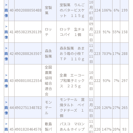
10
宝製菓 りんご
宝製
月
画
40
4902088050488
のバタービスケ
224
106%
6%
199
菓
07
像
ット １１５ｇ
日
09
ロッ
ロッテ 生チョ
月
画
41
4953823920139
223
91%
55%
158
テ
コパイ １個
01
像
日
11
森永製菓 あま
森永
月
画
42
4902888263507
おう苺の小枝Ｔ
223
703%
17%
288
製菓
11
像
ＴＰ １１０ｇ
日
全国
農業
10
全農 エーコー
協同
月
画
43
4908010022554
プ和菓子ミック
222
93%
7%
297
組合
01
像
ス ２２５ｇ
連合
日
会
モンテール 窯
11
モン
焼タルト ベイ
月
画
44
4902751348782
テー
220
126%
27%
265
クドチーズ １
01
像
ル
個
日
11
敷島
パスコ マロン
月
画
45
4901820464576
製パ
あん＆ホイップ
220
147%
20%
93
01