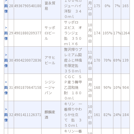
１００％カ
富永貿
月
画
28
4936790540180
ジューハイ
175
0%
7%
165
易
12
像
洋梨 ３４
日
０ｍｌ
サッポロ
10
サッポ
ヱビス オ
月
画
29
4901880209377
ロビー
ランジェ
174
105%
17%
1264
06
像
ル
缶 ３５０
日
ｍｌ×６
贅沢搾りプ
11
レミアム国
アサヒ
月
画
30
4904230072836
産ふじ林檎
170
70%
69%
139
ビール
04
像
冬限定缶
日
３５０ｍｌ
ＣＧＣ Ｓ
08
シジシ
Ｐ麦う舞甲
月
画
31
4901870647158
ージャ
乙混和焼
168
90%
10%
904
26
像
パン
酎 １８０
日
０ｍｌ
キリン 一
10
番搾りやわ
麒麟麦
月
画
32
4901411126371
らか仕立
161
82%
24%
184
酒
07
像
て 缶 ３
日
５０ｍｌ
キリン一番
10