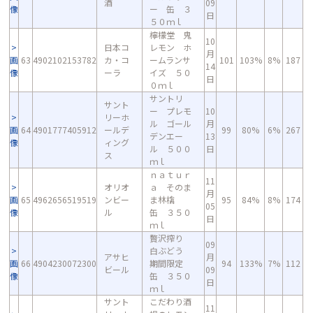
酒
09
像
ー 缶 ３
日
５０ｍｌ
檸檬堂 鬼
10
日本コ
レモン ホ
月
画
63
4902102153782
カ・コ
ームランサ
101
103%
8%
187
14
像
ーラ
イズ ５０
日
０ｍｌ
サントリ
サント
ー プレモ
10
リーホ
ル ゴール
月
画
64
4901777405912
ールデ
99
80%
6%
267
デンエー
13
像
ィング
ル ５００
日
ス
ｍｌ
ｎａｔｕｒ
11
オリオ
ａ そのま
月
画
65
4962656519519
ンビー
ま林檎
95
84%
8%
174
05
像
ル
缶 ３５０
日
ｍｌ
贅沢搾り
09
白ぶどう
アサヒ
月
画
66
4904230072300
期間限定
94
133%
7%
112
ビール
09
像
缶 ３５０
日
ｍｌ
サント
こだわり酒
11