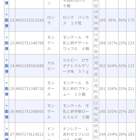
像
ン
８個
日
10
ロッ
ロッテ バッカ
月
画
22
4903333213160
269
96%
96%
175
テ
ス １０粒
06
像
日
11
モン
モンテール 牛
月
画
23
4902751348768
テー
乳と卵デザート
266
107%
23%
223
01
像
ル
ワッフル ４個
日
11
カルビー ピザ
カル
月
画
24
4901330581688
ポテトマルゲリ
262
504%
55%
123
ビー
09
像
ータ味 ５７ｇ
日
11
モン
モンテール 牛
月
画
25
4902751348720
テー
乳と卵のプチシ
261
106%
32%
211
01
像
ル
ュー １０個
日
11
モン
モンテール 牛
月
画
26
4902751348805
テー
乳と卵手巻ロー
245
103%
25%
283
01
像
ル
ルミルク ５個
日
09
ドン
ドンレミー し
月
画
27
4907174114211
レミ
あわせスフレロ
244
104%
28%
283
01
像
ー
ール ６個