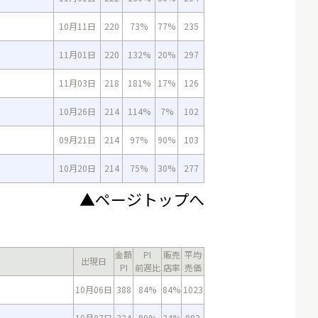
10月11日
220
73%
77%
235
11月01日
220
132%
20%
297
11月03日
218
181%
17%
126
10月26日
214
114%
7%
102
09月21日
214
97%
90%
103
10月20日
214
75%
30%
277
▲ページトップへ
金額
PI
販売
平均
出現日
PI
前週比
店率
売価
10月06日
388
84%
84%
1023
10月07日
334
90%
24%
982