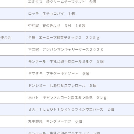
エミタス 焼クリームチーズタルト ６個
ロッテ 生チョコパイ １個
中村屋 花の色よせ ３号 １６袋
合連合会
全農 エーコープ和菓子ミックス ２２５ｇ
不二家 アンパンマンキャリーケース２０２３
モンテール 牛乳と卵手巻ロールミルク ５個
ヤマザキ プチケ－キアソ－ト ６個
ドンレミー しあわせスフレロール ６個
東ハト キャラメルコーンあまおう苺味 ６５ｇ
ＢＡＴＴＬＥＯＦＴＯＫＹＯツインウエハース ２個
丸中製菓 キングドーナツ ６個
モンテール 牛乳と卵のプチエクレア ５個