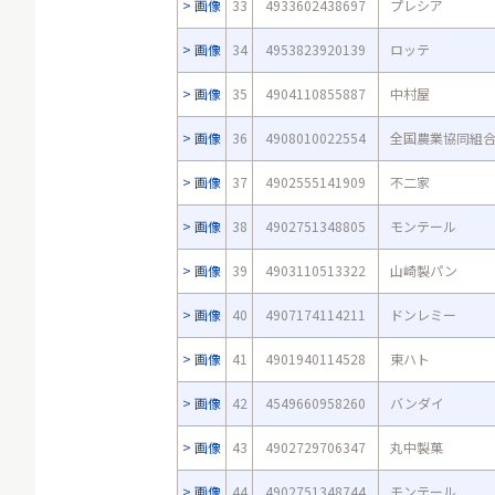
画像
33
4933602438697
プレシア
画像
34
4953823920139
ロッテ
画像
35
4904110855887
中村屋
画像
36
4908010022554
全国農業協同組
画像
37
4902555141909
不二家
画像
38
4902751348805
モンテール
画像
39
4903110513322
山崎製パン
画像
40
4907174114211
ドンレミー
画像
41
4901940114528
東ハト
画像
42
4549660958260
バンダイ
画像
43
4902729706347
丸中製菓
画像
44
4902751348744
モンテール