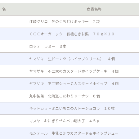
ー名
商品名称
江崎グリコ 冬のくちどけポッキー ２袋
ン
ＣＧＣオーガニック 有機むき甘栗 ７０ｇ×１０
ロッテ ラミー ３本
ヤマザキ 生ドーナツ（ホイップクリーム） ４個
ヤマザキ 不二家のカスタ－ドホイップケ－キ ４個
ヤマザキ 不二家シュ－Ｃカスタ－ドホイップ ４個
丸中製菓 北海道こだわりドーナツ ６個
キットカットミニいちごのガトーショコラ １０枚
マスヤ おにぎりせんべい明太子 ４５ｇ
モンテール 牛乳と卵のカスタード＆ホイップシュー