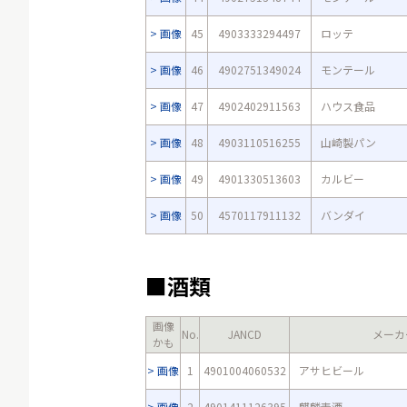
画像
45
4903333294497
ロッテ
画像
46
4902751349024
モンテール
画像
47
4902402911563
ハウス食品
画像
48
4903110516255
山崎製パン
画像
49
4901330513603
カルビー
画像
50
4570117911132
バンダイ
■酒類
画像
No.
JANCD
メーカ
かも
画像
1
4901004060532
アサヒビール
画像
2
4901411126395
麒麟麦酒