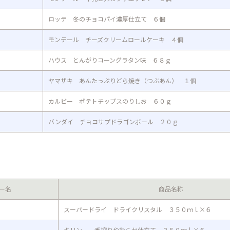
ロッテ 冬のチョコパイ濃厚仕立て ６個
モンテール チーズクリームロールケーキ ４個
ハウス とんがりコーングラタン味 ６８ｇ
ヤマザキ あんたっぷりどら焼き（つぶあん） １個
カルビー ポテトチップスのりしお ６０ｇ
バンダイ チョコサプドラゴンボール ２０ｇ
ー名
商品名称
スーパードライ ドライクリスタル ３５０ｍｌ×６
キリン 一番搾りやわらか仕立て ３５０ｍｌ×６