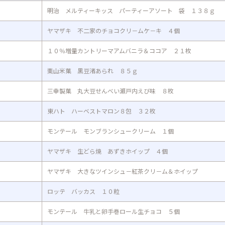
明治 メルティーキッス パーティーアソート 袋 １３８ｇ
ヤマザキ 不二家のチョコクリ－ムケ－キ ４個
１０％増量カントリーマアムバニラ＆ココア ２１枚
栗山米菓 黒豆渚あられ ８５ｇ
三幸製菓 丸大豆せんべい瀬戸内えび味 ８枚
東ハト ハーベストマロン８包 ３２枚
モンテール モンブランシュークリーム １個
ヤマザキ 生どら焼 あずきホイップ ４個
ヤマザキ 大きなツインシュ－紅茶クリ－ム＆ホイップ
ロッテ バッカス １０粒
モンテール 牛乳と卵手巻ロール生チョコ ５個