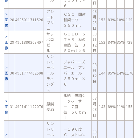
日
６
アシ
08
ＣＧＣ 国産
ード
月
画
28
4985011711526
和梨サワー
153
83%
10%
129
ブリ
23
像
３５０ｍｌ
ュー
日
サッ
ＧＯＬＤ Ｓ
08
ポロ
ＴＡＲ 秋の
月
画
29
4901880209407
152
84%
35%
728
ビー
豊熟 缶 ３
12
像
ル
５０ｍｌ×６
日
サン
トリ
ジャパニーズ
08
ーホ
エール アン
月
画
30
4901777402508
ール
バーエール
144
85%
14%
1176
12
像
ディ
３５０ｍｌ×
日
ング
６
ス
氷結 無糖シ
07
ークヮーサ
麒麟
月
画
31
4901411122076
ー ７度
143
89%
11%
155
麦酒
08
像
缶 ５００ｍ
日
ｌ
サン
トリ
－１９６度
08
ーホ
Ｃ ストロン
月