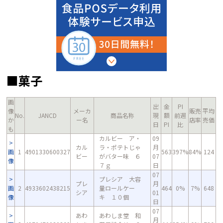
■菓子
画
出
金
PI
像
メーカ
販売
平均
No.
JANCD
商品名称
現
額
前週
か
ー名
店率
売価
日
PI
比
も
カルビー ア・
09
カル
ラ・ポテトじゃ
月
画
1
4901330600327
563
397%
84%
124
ビー
がバター味 ６
07
像
７ｇ
日
07
プレシア 大容
プレ
月
画
2
4933602438215
量ロールケー
464
0%
7%
648
シア
01
像
キ １０個
日
07
あわ
あわしま堂 和
月