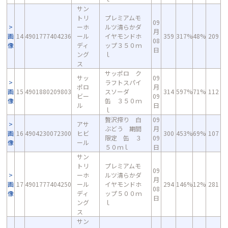
サン
トリ
プレミアムモ
09
ーホ
ルツ清らかダ
月
画
14
4901777404236
ール
イヤモンドホ
359
317%
48%
209
08
像
ディ
ップ３５０ｍ
日
ング
ｌ
ス
サッポロ ク
サッ
09
ラフトスパイ
ポロ
月
画
15
4901880209803
スソーダ
314
597%
71%
112
ビー
09
像
缶 ３５０ｍ
ル
日
ｌ
贅沢搾り 白
09
アサ
ぶどう 期間
月
画
16
4904230072300
ヒビ
300
453%
69%
107
限定 缶 ３
09
像
ール
５０ｍｌ
日
サン
トリ
プレミアムモ
09
ーホ
ルツ清らかダ
月
画
17
4901777404250
ール
イヤモンドホ
294
146%
12%
281
08
像
ディ
ップ５００ｍ
日
ング
ｌ
ス
サン