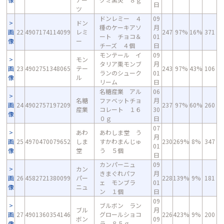
日
ツ
ドンレミー ４
09
ドン
種のケーキアソ
月
画
22
4907174114099
レミ
247
97%
16%
371
ート チョコ＆
01
像
ー
チーズ ４個
日
モンテール イ
09
モン
タリア栗モンブ
月
画
23
4902751348065
テー
243
97%
43%
106
ランのシューク
01
像
ル
リーム
日
名糖産業 アル
06
名糖
ファベットチョ
月
画
24
4902757197209
237
97%
60%
260
産業
コレート １６
30
像
０ｇ
日
07
あわ
あわしま堂 う
月
画
25
4970470079652
しま
すかわまんじゅ
230
269%
8%
347
01
像
堂
う ５個
日
カンパーニュ
09
カン
きまぐれパフ
月
画
26
4582721380099
パー
228
139%
9%
181
ェ モンブラ
01
像
ニュ
ン １個
日
09
ブルボン ラン
ブル
月
画
27
4901360354146
グロールショコ
226
423%
9%
200
ボン
09
像
ラ ８５ｇ