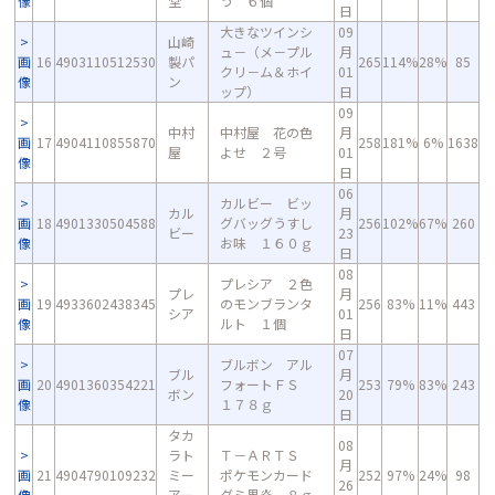
像
堂
う ６個
日
大きなツインシ
09
山崎
ュ－（メ－プル
月
画
16
4903110512530
製パ
265
114%
28%
85
クリ－ム＆ホイ
01
像
ン
ップ）
日
09
中村
中村屋 花の色
月
画
17
4904110855870
258
181%
6%
1638
屋
よせ ２号
01
像
日
06
カルビー ビッ
カル
月
画
18
4901330504588
グバッグうすし
256
102%
67%
260
ビー
23
像
お味 １６０ｇ
日
08
プレシア ２色
プレ
月
画
19
4933602438345
のモンブランタ
256
83%
11%
443
シア
01
像
ルト １個
日
07
ブルボン アル
ブル
月
画
20
4901360354221
フォートＦＳ
253
79%
83%
243
ボン
20
像
１７８ｇ
日
タカ
08
ラト
Ｔ－ＡＲＴＳ
月
画
21
4904790109232
ミー
ポケモンカード
252
97%
24%
98
26
像
アー
グミ黒炎 ８ｇ