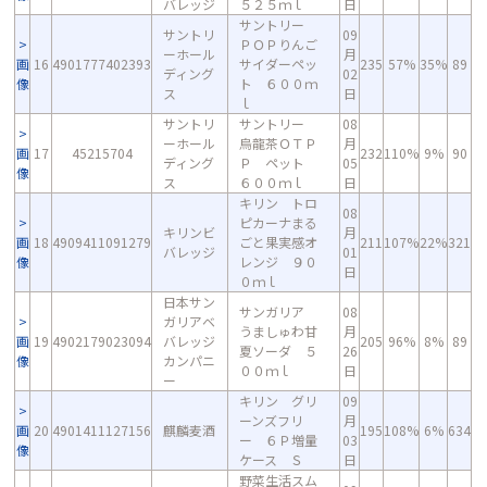
バレッジ
５２５ｍｌ
日
サントリー
サントリ
09
ＰＯＰりんご
ーホール
月
画
16
4901777402393
サイダーペッ
235
57%
35%
89
ディング
02
像
ト ６００ｍ
ス
日
ｌ
サントリ
サントリー
08
ーホール
烏龍茶ＯＴＰ
月
画
17
45215704
232
110%
9%
90
ディング
Ｐ ペット
05
像
ス
６００ｍｌ
日
キリン トロ
08
ピカーナまる
キリンビ
月
画
18
4909411091279
ごと果実感オ
211
107%
22%
321
バレッジ
01
像
レンジ ９０
日
０ｍｌ
日本サン
サンガリア
08
ガリアベ
うましゅわ甘
月
画
19
4902179023094
バレッジ
205
96%
8%
89
夏ソーダ ５
26
像
カンパニ
００ｍｌ
日
ー
キリン グリ
09
ーンズフリ
月
画
20
4901411127156
麒麟麦酒
195
108%
6%
634
ー ６Ｐ増量
03
像
ケース Ｓ
日
野菜生活スム