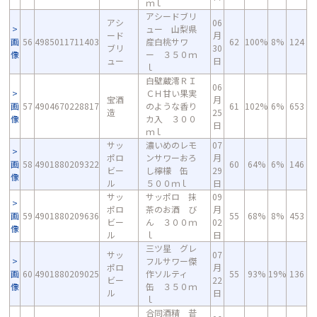
ｍｌ
アシードブリ
アシ
06
ュー 山梨県
ード
月
画
56
4985011711403
産白桃サワ
62
100%
8%
124
ブリ
30
像
ー ３５０ｍ
ュー
日
ｌ
白壁蔵澪ＲＩ
06
ＣＨ甘い果実
宝酒
月
画
57
4904670228817
のような香り
61
102%
6%
653
造
25
像
カ入 ３００
日
ｍｌ
サッ
濃いめのレモ
07
ポロ
ンサワーおろ
月
画
58
4901880209322
60
64%
6%
146
ビー
し檸檬 缶
29
像
ル
５００ｍｌ
日
サッ
サッポロ 抹
09
ポロ
茶のお酒 び
月
画
59
4901880209636
55
68%
8%
453
ビー
ん ３００ｍ
02
像
ル
ｌ
日
三ツ星 グレ
サッ
07
フルサワー傑
ポロ
月
画
60
4901880209025
作ソルティ
55
93%
19%
136
ビー
22
像
缶 ３５０ｍ
ル
日
ｌ
合同酒精 昔