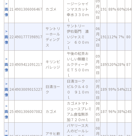
09
ージーシャイ
月
画
21
4901306006467
カゴメ
ンマスカット
191
88%
60%
164
02
像
幸水３３０ｍ
日
ｌ
サントリー
サントリ
06
伊右衛門 濃
ーホール
月
画
22
4901777398917
いジャスミ
191
112%
7%
80
ディング
24
像
ン ６００ｍ
ス
日
ｌ
午後の紅茶お
09
いしい無糖ミ
キリンビ
月
画
23
4909411091217
ルクティーＰ
189
520%
28%
87
バレッジ
08
像
ＥＴ５００ｍ
日
ｌ
日清ヨーク
07
日清ヨー
ピルクル４０
月
画
24
4903009015227
189
99%
54%
212
ク
０ ９１０ｍ
01
像
ｌ
日
カゴメトマト
08
ジュースプレミ
月
画
25
4901306007082
カゴメ
187
96%
38%
245
アム食塩無添
05
像
加７２０ｍｌ
日
バヤリース大
08
人のピールレ
アサヒ飲
月