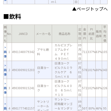
ｍｌ
日
▲ページトップへ
■飲料
画
平
出
金
PI
像
販売
均
No.
JANCD
メーカー名
商品名称
現
額
前週
か
店率
売
日
PI
比
も
価
カルピスプレ
09
アサヒ飲
ミアムタイ
月
画
1
4901340079342
711
337%
63%
105
料
ム ＰＥＴ
06
像
４９０ｍｌ
日
日清ヨーク
07
日清ヨー
ピルクルミラ
月
画
2
4903009015203
578
101%
80%
343
ク
クルケア ６
01
像
５ｍｌ×８
日
日清ヨーク
07
日清ヨー
ピルクル４０
月
画
3
4903009015241
572
102%
68%
226
ク
０ ６５ｍｌ
01
像
×１０
日
サントリー
サントリ
09
好烏龍マンゴ
ーホール
月
画
4
4901777402157
ー＆マンダリ
507
80%
46%
95
ディング
02