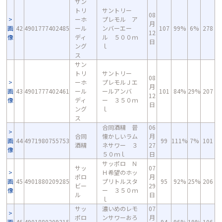
サン
トリ
サントリー
08
ーホ
プレモル ア
月
画
42
4901777402485
ール
ンバーエー
107
99%
6%
278
12
像
ディ
ル ５００ｍ
日
ング
ｌ
ス
サン
トリ
サントリー
08
ーホ
プレモルＪエ
月
画
43
4901777402461
ール
ールアンバ
101
84%
29%
207
12
像
ディ
ー ３５０ｍ
日
ング
ｌ
ス
合同酒精 昔
06
合同
懐かしいラム
月
画
44
4971980755753
99
111%
7%
101
酒精
ネサワー ３
27
像
５０ｍｌ
日
サッポロ Ｎ
サッ
07
Ｈ希望のホッ
ポロ
月
画
45
4901880209285
プリトルスタ
95
92%
25%
206
ビー
29
像
ー ３５０ｍ
ル
日
ｌ
サッ
濃いめのレモ
07
ポロ
ンサワーおろ
月
画
46
4901880209315
94
96%
19%
106