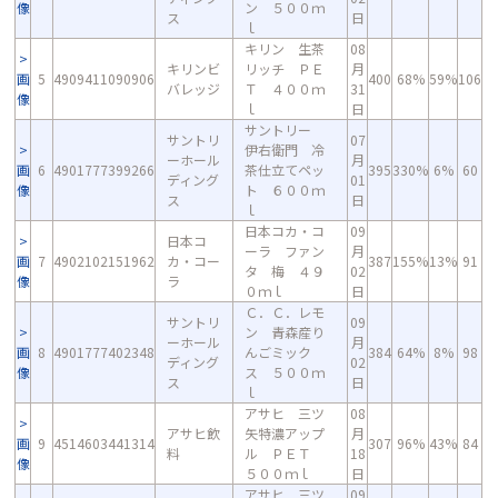
像
ン ５００ｍ
ス
日
ｌ
キリン 生茶
08
キリンビ
リッチ ＰＥ
月
画
5
4909411090906
400
68%
59%
106
バレッジ
Ｔ ４００ｍ
31
像
ｌ
日
サントリー
サントリ
07
伊右衛門 冷
ーホール
月
画
6
4901777399266
茶仕立てペッ
395
330%
6%
60
ディング
01
像
ト ６００ｍ
ス
日
ｌ
日本コカ・コ
09
日本コ
ーラ ファン
月
画
7
4902102151962
カ・コー
387
155%
13%
91
タ 梅 ４９
02
像
ラ
０ｍｌ
日
Ｃ．Ｃ．レモ
サントリ
09
ン 青森産り
ーホール
月
画
8
4901777402348
んごミック
384
64%
8%
98
ディング
02
像
ス ５００ｍ
ス
日
ｌ
アサヒ 三ツ
08
アサヒ飲
矢特濃アップ
月
画
9
4514603441314
307
96%
43%
84
料
ル ＰＥＴ
18
像
５００ｍｌ
日
アサヒ 三ツ
09