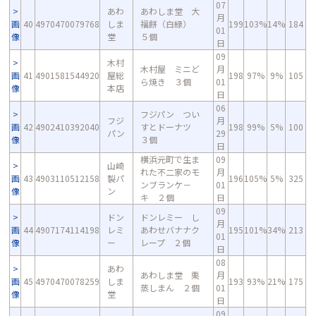
07
あわ
あわしま堂 大
月
画
40
4970470079768
しま
福餅（白緑）
199
103%
14%
184
01
像
堂
５個
日
09
木村
木村屋 ミニど
月
画
41
4901581544920
屋総
198
97%
9%
105
ら焼き ３個
01
像
本店
日
06
フジパン つい
フジ
月
画
42
4902410392040
すとドーナツ
198
99%
5%
100
パン
29
像
３個
日
横浜元町で生ま
09
山崎
れた不二家のモ
月
画
43
4903110512158
製パ
196
105%
5%
325
ンブランケ－
01
像
ン
キ ２個
日
09
ドン
ドンレミー し
月
画
44
4907174114198
レミ
あわせバナナク
195
101%
34%
213
01
像
ー
レープ ２個
日
08
あわ
あわしま堂 栗
月
画
45
4970470078259
しま
193
93%
21%
175
蒸しまん ２個
01
像
堂
日
09