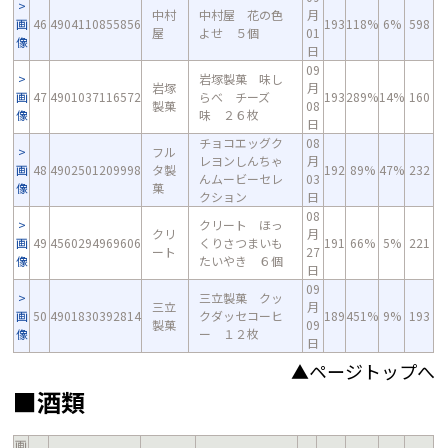
中村
中村屋 花の色
月
画
46
4904110855856
193
118%
6%
598
屋
よせ ５個
01
像
日
09
岩塚製菓 味し
岩塚
月
画
47
4901037116572
らべ チーズ
193
289%
14%
160
製菓
08
像
味 ２６枚
日
チョコエッグク
08
フル
レヨンしんちゃ
月
画
48
4902501209998
タ製
192
89%
47%
232
んムービーセレ
03
像
菓
クション
日
08
クリート ほっ
クリ
月
画
49
4560294969606
くりさつまいも
191
66%
5%
221
ート
27
像
たいやき ６個
日
09
三立製菓 クッ
三立
月
画
50
4901830392814
クダッセコーヒ
189
451%
9%
193
製菓
09
像
ー １２枚
日
▲ページトップへ
■酒類
画