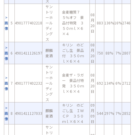
ス
サン
トリ
金麦糖質７
08
ーホ
５％オフ 景
月
画
5
4901777402218
ール
品付特発 ３
883
136%
16%
2746
20
像
ディ
５０ｍｌ×６
日
ング
×４
ス
キリン のど
08
麒麟
ごし生 景品
月
画
6
4901411126197
750
88%
7%
2807
麦酒
付 ３５０ｍ
20
像
ｌ×６×４
日
サン
トリ
金麦ザ・ラガ
08
ーホ
ー 景品付特
月
画
7
4901777402232
ール
692
134%
6%
2712
発 ３５０ｍ
20
像
ディ
ｌ×６×４
日
ング
ス
キリン のど
09
麒麟
ごし生 ＩＷ
月
画
8
4901411127033
544
297%
7%
2852
麦酒
ＣＰ ３５０
09
像
ｍｌ×６×４
日
サン
トリ