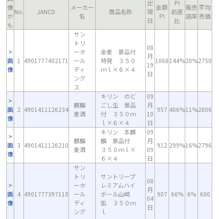
出
PI
像
メーカー
金額
販売
平均
No.
JANCD
商品名称
現
前週
か
名
PI
店率
売価
日
比
も
サン
トリ
08
ーホ
金麦 景品付
月
画
1
4901777402171
ール
特発 ３５０
1068
144%
20%
2750
19
像
ディ
ｍｌ×６×４
日
ング
ス
キリン のど
09
麒麟
ごし生 景品
月
画
2
4901411126234
957
406%
11%
2806
麦酒
付 ３５０ｍ
10
像
ｌ×６×４
日
キリン 本麒
09
麒麟
麟 景品付
月
画
3
4901411126210
912
299%
16%
2796
麦酒
３５０ｍｌ×
09
像
６×４
日
サン
トリ
サントリープ
08
ーホ
レミアムハイ
月
画
4
4901777397118
ール
ボール山崎
907
66%
6%
600
04
像
ディ
缶 ３５０ｍ
日
ング
ｌ