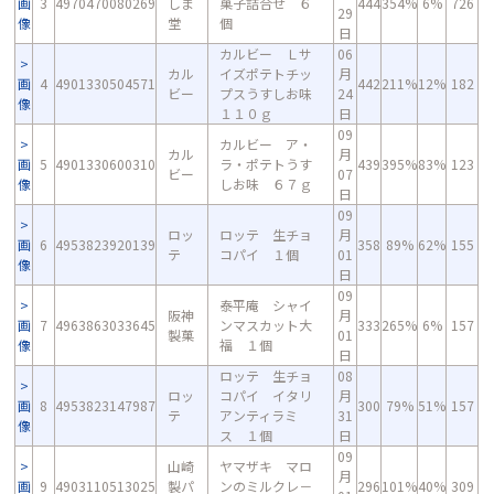
画
3
4970470080269
しま
菓子詰合せ ６
444
354%
6%
726
29
像
堂
個
日
カルビー Ｌサ
06
カル
イズポテトチッ
月
画
4
4901330504571
442
211%
12%
182
ビー
プスうすしお味
24
像
１１０ｇ
日
09
カルビー ア・
カル
月
画
5
4901330600310
ラ・ポテトうす
439
395%
83%
123
ビー
07
像
しお味 ６７ｇ
日
09
ロッ
ロッテ 生チョ
月
画
6
4953823920139
358
89%
62%
155
テ
コパイ １個
01
像
日
09
泰平庵 シャイ
阪神
月
画
7
4963863033645
ンマスカット大
333
265%
6%
157
製菓
01
像
福 １個
日
ロッテ 生チョ
08
ロッ
コパイ イタリ
月
画
8
4953823147987
300
79%
51%
157
テ
アンティラミ
31
像
ス １個
日
09
山崎
ヤマザキ マロ
月
画
9
4903110513025
製パ
ンのミルクレ－
296
101%
40%
309