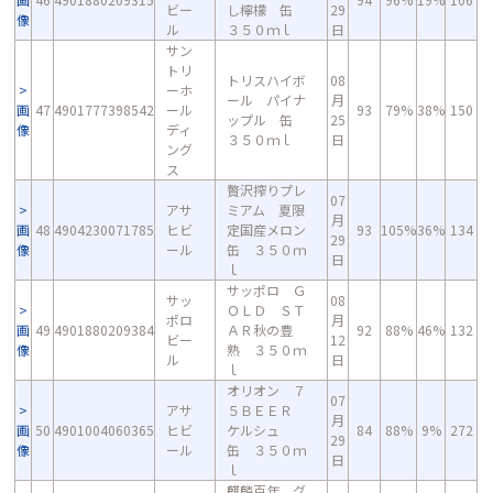
ビー
し檸檬 缶
29
像
ル
３５０ｍｌ
日
サン
トリ
トリスハイボ
08
ーホ
ール パイナ
月
画
47
4901777398542
ール
93
79%
38%
150
ップル 缶
25
像
ディ
３５０ｍｌ
日
ング
ス
贅沢搾りプレ
07
アサ
ミアム 夏限
月
画
48
4904230071785
ヒビ
定国産メロン
93
105%
36%
134
29
像
ール
缶 ３５０ｍ
日
ｌ
サッポロ Ｇ
サッ
08
ＯＬＤ ＳＴ
ポロ
月
画
49
4901880209384
ＡＲ秋の豊
92
88%
46%
132
ビー
12
像
熟 ３５０ｍ
ル
日
ｌ
オリオン ７
07
アサ
５ＢＥＥＲ
月
画
50
4901004060365
ヒビ
ケルシュ
84
88%
9%
272
29
像
ール
缶 ３５０ｍ
日
ｌ
麒麟百年 グ