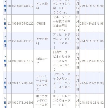
アサヒ飲
矢とろっと洋
月
画
10
4514603441512
299
63%
53%
90
料
梨 ＰＥＴ
02
像
５００ｍｌ
日
フルーツティ
09
ー月夜のお茶
月
画
11
4901085642122
伊藤園
288
348%
31%
98
とまた明日
07
像
５００ｍｌ
日
アサヒ ドデ
06
アサヒ飲
カミン ＰＥ
月
画
12
4514603435818
284
99%
39%
86
料
Ｔ ５００ｍ
23
像
ｌ
日
日清ヨーク
07
ピルクル４０
日清ヨー
月
画
13
4903009015272
０Ｃａ＆Ｖ
269
104%
38%
222
ク
01
像
６５ｍｌ×１
日
０
リプトン キ
サントリ
09
ャラメルスウ
ーホール
月
画
14
4901777403338
ィート ペッ
252
328%
25%
94
ディング
09
像
ト ４５０ｍ
ス
日
ｌ
ポッカサ
キレートレモ
08
ッポロフ
ンＣウォータ
月
画
15
4902471101698
248
86%
11%
82
ード＆ビ
ー ＰＥＴ
19
像