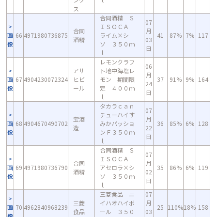
ス
合同酒精 Ｓ
07
ＩＳＯＣＡ
合同
月
画
66
4971980736875
ライム×シ
41
87%
7%
117
酒精
03
像
ソ ３５０ｍ
日
ｌ
レモンクラフ
06
アサ
ト地中海塩レ
月
画
67
4904230072324
ヒビ
モン 期間限
37
91%
9%
164
24
像
ール
定 ４００ｍ
日
ｌ
タカラｃａｎ
07
チューハイす
宝酒
月
画
68
4904670490702
みかパッショ
36
85%
6%
128
造
22
像
ンＦ３５０ｍ
日
ｌ
合同酒精 Ｓ
07
ＩＳＯＣＡ
合同
月
画
69
4971980736790
アセロラ×シ
35
86%
6%
119
酒精
02
像
ソ ３５０ｍ
日
ｌ
三菱食品 ニ
07
三菱
イハオハイボ
月
画
70
4962840968239
25
110%
18%
158
食品
ール ３５０
03
像