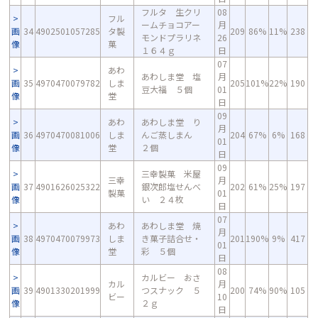
フルタ 生クリ
08
フル
ームチョコアー
月
画
34
4902501057285
タ製
209
86%
11%
238
モンドプラリネ
26
像
菓
１６４ｇ
日
07
あわ
あわしま堂 塩
月
画
35
4970470079782
しま
205
101%
22%
190
豆大福 ５個
01
像
堂
日
09
あわ
あわしま堂 り
月
画
36
4970470081006
しま
んご蒸しまん
204
67%
6%
168
01
像
堂
２個
日
09
三幸製菓 米屋
三幸
月
画
37
4901626025322
銀次郎塩せんべ
202
61%
25%
197
製菓
01
像
い ２４枚
日
07
あわ
あわしま堂 焼
月
画
38
4970470079973
しま
き菓子詰合せ・
201
190%
9%
417
01
像
堂
彩 ５個
日
08
カルビー おさ
カル
月
画
39
4901330201999
つスナック ５
200
74%
90%
105
ビー
10
像
２ｇ
日