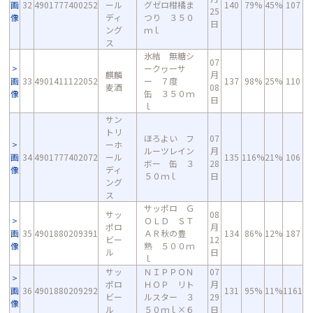
画
32
4901777400252
ール
グゼロ柑橘ま
140
79%
45%
107
25
像
ディ
つり ３５０
日
ング
ｍｌ
ス
氷結 無糖シ
07
ークヮーサ
麒麟
月
画
33
4901411122052
ー ７度
137
98%
25%
110
麦酒
08
像
缶 ３５０ｍ
日
ｌ
サン
トリ
ほろよい フ
07
ーホ
ルーツレイン
月
画
34
4901777402072
ール
135
116%
21%
106
ボー 缶 ３
28
像
ディ
５０ｍｌ
日
ング
ス
サッポロ Ｇ
サッ
08
ＯＬＤ ＳＴ
ポロ
月
画
35
4901880209391
ＡＲ秋の豊
134
86%
12%
187
ビー
12
像
熟 ５００ｍ
ル
日
ｌ
サッ
ＮＩＰＰＯＮ
07
ポロ
ＨＯＰ リト
月
画
36
4901880209292
131
95%
11%
1161
ビー
ルスター ３
29
像
ル
５０ｍｌ×６
日