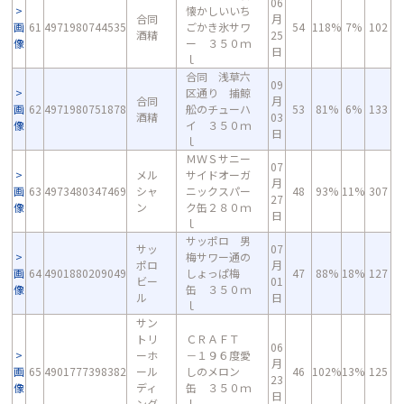
06
懐かしいいち
合同
月
画
61
4971980744535
ごかき氷サワ
54
118%
7%
102
酒精
25
像
ー ３５０ｍ
日
ｌ
合同 浅草六
09
区通り 捕鯨
合同
月
画
62
4971980751878
舩のチューハ
53
81%
6%
133
酒精
03
像
イ ３５０ｍ
日
ｌ
ＭＷＳサニー
07
メル
サイドオーガ
月
画
63
4973480347469
シャ
ニックスパー
48
93%
11%
307
27
像
ン
ク缶２８０ｍ
日
ｌ
サッポロ 男
サッ
07
梅サワー通の
ポロ
月
画
64
4901880209049
しょっぱ梅
47
88%
18%
127
ビー
01
像
缶 ３５０ｍ
ル
日
ｌ
サン
トリ
ＣＲＡＦＴ
06
ーホ
－１９６度愛
月
画
65
4901777398382
ール
しのメロン
46
102%
13%
125
23
像
ディ
缶 ３５０ｍ
日
ング
ｌ