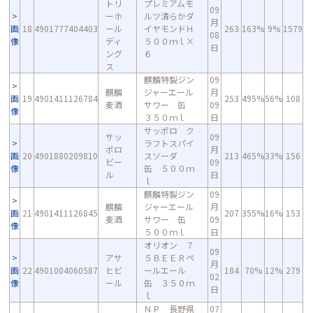
トリ
プレミアムモ
09
ーホ
ルツ清らかダ
月
画
18
4901777404403
ール
イヤモンドＨ
263
163%
9%
1579
08
像
ディ
５００ｍｌ×
日
ング
６
ス
麒麟特製ジン
09
麒麟
ジャーエール
月
画
19
4901411126784
253
495%
56%
108
麦酒
サワー 缶
09
像
３５０ｍｌ
日
サッポロ ク
サッ
09
ラフトスパイ
ポロ
月
画
20
4901880209810
スソーダ
213
465%
33%
156
ビー
09
像
缶 ５００ｍ
ル
日
ｌ
麒麟特製ジン
09
麒麟
ジャーエール
月
画
21
4901411126845
207
355%
16%
153
麦酒
サワー 缶
09
像
５００ｍｌ
日
オリオン ７
09
アサ
５ＢＥＥＲペ
月
画
22
4901004060587
ヒビ
ールエール
184
70%
12%
279
02
像
ール
缶 ３５０ｍ
日
ｌ
ＮＰ 長野県
07