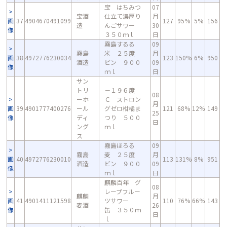
宝 はちみつ
07
宝酒
仕立て濃厚り
月
画
37
4904670491099
127
95%
5%
156
造
んごサワー
30
像
３５０ｍｌ
日
霧島するる
09
霧島
米 ２５度
月
画
38
4972776230034
123
150%
6%
950
酒造
ビン ９００
09
像
ｍｌ
日
サン
トリ
－１９６度
08
ーホ
Ｃ ストロン
月
画
39
4901777400276
ール
グゼロ柑橘ま
121
68%
12%
149
25
像
ディ
つり ５００
日
ング
ｍｌ
ス
霧島ほろる
09
霧島
麦 ２５度
月
画
40
4972776230010
113
131%
8%
951
酒造
ビン ９００
09
像
ｍｌ
日
麒麟百年 グ
08
レープフルー
麒麟
月
画
41
4901411121598
ツサワー
110
76%
66%
143
麦酒
26
像
缶 ３５０ｍ
日
ｌ