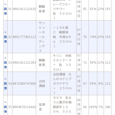
08
レープフルー
麒麟
月
画
51
4901411121635
ツサワー
81
81%
22%
193
麦酒
26
像
缶 ５００ｍ
日
ｌ
サン
トリ
－１９６度
07
ーホ
Ｃ 瞬間凍
月
画
52
4901777401112
ール
結 冷凍みか
76
74%
15%
103
21
像
ディ
ん ３５０ｍ
日
ング
ｌ
ス
キリン 氷結
07
麒麟
ミカンクーラ
月
画
53
4901411121383
72
90%
11%
113
麦酒
ー 缶 ３５
29
像
０ｍｌ
日
合同酒精 大
07
人のコアップ
合同
月
画
54
4971980747680
ガラナサワ
67
99%
8%
113
酒精
10
像
ー ３５０ｍ
日
ｌ
タカラ 本み
08
りん贅沢米麹
宝酒
月
画
55
4904670116442
国産米１０
66
180%
7%
340
造
23
像
０％ ５００
日