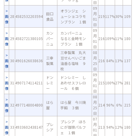
日
09
オランジェ シ
田口
月
画
28
4582532203594
ューショコラモ
219
117%
30%
109
食品
01
像
ンブラン １個
日
09
カン
カンパーニュ
月
画
29
4582721380105
パー
なると金時モン
216
109%
11%
180
01
像
ニュ
ブラン １個
日
三幸製菓 丸大
08
三幸
豆せんべいごま
月
画
30
4901626038636
216
84%
13%
137
製菓
油香る塩味 ９
25
像
枚
日
09
ドン
ドンレミー し
月
画
31
4907174114211
レミ
あわせスフレロ
215
100%
27%
281
01
像
ー
ール ６個
日
08
はら
はら屋 今川焼
月
画
32
4977148004800
214
96%
6%
215
屋
芋餡 ３個
25
像
日
07
プレシア ほろ
プレ
月
画
33
4933602438147
にが珈琲パルフ
213
94%
12%
180
シア
01
像
ェ １個
日