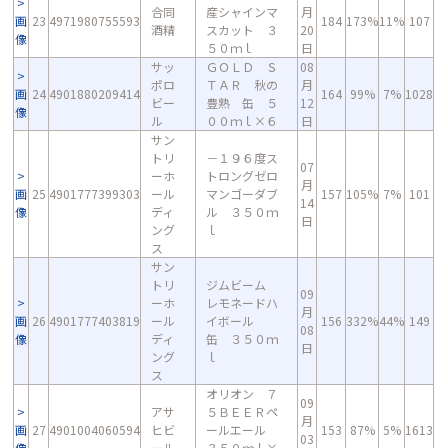
合同
産シャインマ
月
画
23
4971980755593
184
173%
11%
107
酒精
スカット ３
20
像
５０ｍｌ
日
サッ
ＧＯＬＤ Ｓ
08
ポロ
ＴＡＲ 秋の
月
画
24
4901880209414
164
99%
7%
1028
ビー
豊熟 缶 ５
12
像
ル
００ｍｌ×６
日
サン
トリ
－１９６度ス
07
ーホ
トロングゼロ
月
画
25
4901777399303
ール
マンゴーダブ
157
105%
7%
101
14
像
ディ
ル ３５０ｍ
日
ング
ｌ
ス
サン
トリ
ジムビーム
09
ーホ
レモネードハ
月
画
26
4901777403819
ール
イボール
156
332%
44%
149
08
像
ディ
缶 ３５０ｍ
日
ング
ｌ
ス
オリオン ７
09
アサ
５ＢＥＥＲペ
月
画
27
4901004060594
ヒビ
ールエール
153
87%
5%
1613
03
像
ール
３５０ｍｌ×