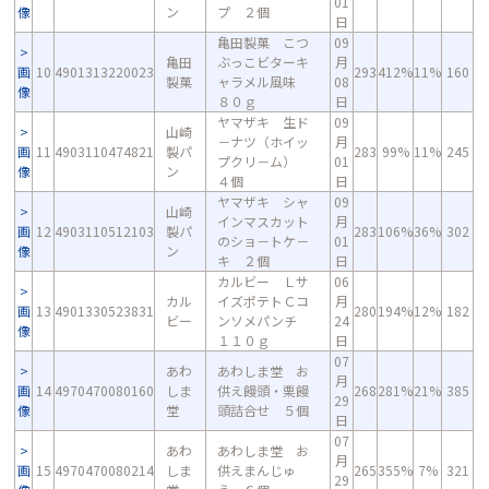
01
像
ン
プ ２個
日
亀田製菓 こつ
09
亀田
ぶっこビターキ
月
画
10
4901313220023
293
412%
11%
160
製菓
ャラメル風味
08
像
８０ｇ
日
ヤマザキ 生ド
09
山崎
－ナツ（ホイッ
月
画
11
4903110474821
製パ
283
99%
11%
245
プクリ－ム）
01
像
ン
４個
日
ヤマザキ シャ
09
山崎
インマスカット
月
画
12
4903110512103
製パ
283
106%
36%
302
のショ－トケ－
01
像
ン
キ ２個
日
カルビー Ｌサ
06
カル
イズポテトＣコ
月
画
13
4901330523831
280
194%
12%
182
ビー
ンソメパンチ
24
像
１１０ｇ
日
07
あわ
あわしま堂 お
月
画
14
4970470080160
しま
供え饅頭・栗饅
268
281%
21%
385
29
像
堂
頭詰合せ ５個
日
07
あわ
あわしま堂 お
月
画
15
4970470080214
しま
供えまんじゅ
265
355%
7%
321
29