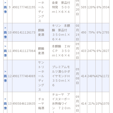
08
ーホ
金麦 景品付
月
画
9
4901777402195
ール
特発 ５００
509
120%
6%
3934
20
像
ディ
ｍｌ×６×４
日
ング
ス
キリン 本麒
08
麒麟
麟 景品付
月
画
10
4901411126173
490
79%
6%
2795
麦酒
３５０ｍｌ×
19
像
６×４
日
09
本麒麟 ＩＷ
麒麟
月
画
11
4901411127064
ＣＰ ３５０
433
247%
6%
2827
麦酒
10
像
ｍｌ×６×４
日
サン
トリ
プレミアムモ
09
ーホ
ルツ清らかダ
月
画
12
4901777404069
ール
イヤモンドＨ
414
248%
42%
1172
08
像
ディ
３５０ｍｌ×
日
ング
６
ス
チョーヤ ア
09
チョ
イスヌーボー
月
画
13
4905846118635
ーヤ
氷熟梅ワイ
414
21%
10%
1070
09
像
梅酒
ン ７２０ｍ
日
ｌ