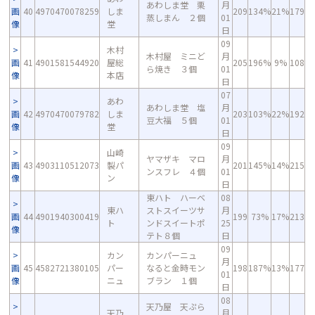
あわしま堂 栗
月
画
40
4970470078259
しま
209
134%
21%
179
蒸しまん ２個
01
像
堂
日
09
木村
木村屋 ミニど
月
画
41
4901581544920
屋総
205
196%
9%
108
ら焼き ３個
01
像
本店
日
07
あわ
あわしま堂 塩
月
画
42
4970470079782
しま
203
103%
22%
192
豆大福 ５個
01
像
堂
日
09
山崎
ヤマザキ マロ
月
画
43
4903110512073
製パ
201
145%
14%
215
ンスフレ ４個
01
像
ン
日
東ハト ハーベ
08
東ハ
ストスイーツサ
月
画
44
4901940300419
199
73%
17%
213
ト
ンドスイートポ
25
像
テト８個
日
09
カン
カンパーニュ
月
画
45
4582721380105
パー
なると金時モン
198
187%
13%
177
01
像
ニュ
ブラン １個
日
08
天乃屋 天ぷら
天乃
月