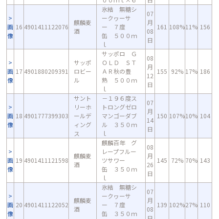
氷結 無糖シ
07
ークヮーサ
麒麟麦
月
画
16
4901411122076
ー ７度
161
108%
11%
156
酒
08
像
缶 ５００ｍ
日
ｌ
サッポロ Ｇ
08
サッポ
ＯＬＤ ＳＴ
月
画
17
4901880209391
ロビー
ＡＲ秋の豊
155
92%
17%
186
12
像
ル
熟 ５００ｍ
日
ｌ
サント
－１９６度ス
07
リーホ
トロングゼロ
月
画
18
4901777399303
ールデ
マンゴーダブ
150
107%
10%
104
14
像
ィング
ル ３５０ｍ
日
ス
ｌ
麒麟百年 グ
08
レープフルー
麒麟麦
月
画
19
4901411121598
ツサワー
145
72%
70%
143
酒
26
像
缶 ３５０ｍ
日
ｌ
氷結 無糖シ
07
ークヮーサ
麒麟麦
月
画
20
4901411122052
ー ７度
139
102%
27%
110
酒
08
像
缶 ３５０ｍ
日