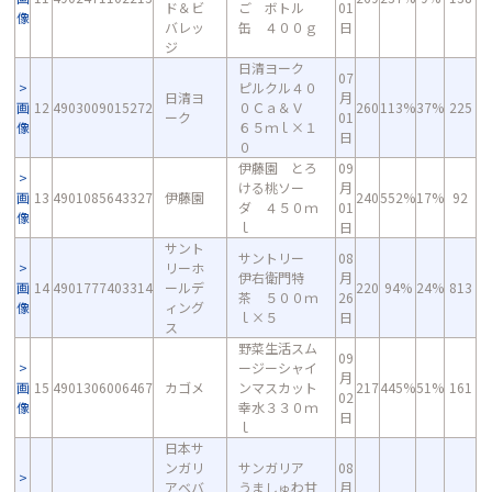
ド＆ビ
ご ボトル
01
像
バレッ
缶 ４００ｇ
日
ジ
日清ヨーク
07
ピルクル４０
日清ヨ
月
画
12
4903009015272
０Ｃａ＆Ｖ
260
113%
37%
225
ーク
01
像
６５ｍｌ×１
日
０
伊藤園 とろ
09
ける桃ソー
月
画
13
4901085643327
伊藤園
240
552%
17%
92
ダ ４５０ｍ
01
像
ｌ
日
サント
サントリー
08
リーホ
伊右衛門特
月
画
14
4901777403314
ールデ
220
94%
24%
813
茶 ５００ｍ
26
像
ィング
ｌ×５
日
ス
野菜生活スム
09
ージーシャイ
月
画
15
4901306006467
カゴメ
ンマスカット
217
445%
51%
161
02
像
幸水３３０ｍ
日
ｌ
日本サ
ンガリ
サンガリア
08
アベバ
うましゅわ甘
月