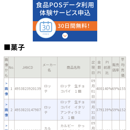
■菓子
画
平
出
金
PI
像
メーカー
販売
均
No.
JANCD
商品名称
現
額
前週
か
名
店率
売
日
PI
比
も
価
09
ロッ
ロッテ 生チョ
月
画
1
4953823920139
400
140%
69%
155
テ
コパイ １個
01
像
日
ロッテ 生チョ
08
ロッ
コパイ イタリ
月
画
2
4953823147987
379
139%
59%
152
テ
アンティラミ
31
像
ス １個
日
09
カルビー かっ
カル
月