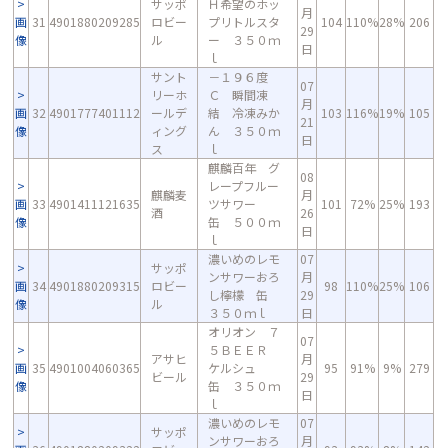
サッポ
Ｈ希望のホッ
月
画
31
4901880209285
ロビー
プリトルスタ
104
110%
28%
206
29
像
ル
ー ３５０ｍ
日
ｌ
サント
－１９６度
07
リーホ
Ｃ 瞬間凍
月
画
32
4901777401112
ールデ
結 冷凍みか
103
116%
19%
105
21
像
ィング
ん ３５０ｍ
日
ス
ｌ
麒麟百年 グ
08
レープフルー
麒麟麦
月
画
33
4901411121635
ツサワー
101
72%
25%
193
酒
26
像
缶 ５００ｍ
日
ｌ
濃いめのレモ
07
サッポ
ンサワーおろ
月
画
34
4901880209315
ロビー
98
110%
25%
106
し檸檬 缶
29
像
ル
３５０ｍｌ
日
オリオン ７
07
５ＢＥＥＲ
アサヒ
月
画
35
4901004060365
ケルシュ
95
91%
9%
279
ビール
29
像
缶 ３５０ｍ
日
ｌ
濃いめのレモ
07
サッポ
ンサワーおろ
月