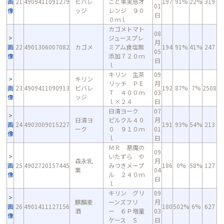
画
21
4909411091279
ビバレ
ごと果実感オ
197
91%
22%
319
01
像
ッジ
レンジ ９０
日
０ｍｌ
カゴメトマト
08
ジュースプレ
月
画
22
4901306007082
カゴメ
ミアム食塩無
194
91%
41%
247
05
像
添加７２０ｍ
日
ｌ
キリン 生茶
09
キリン
リッチ ＰＥ
月
画
23
4909411090913
ビバレ
192
87%
7%
2508
Ｔ ４００ｍ
03
像
ッジ
ｌ×２４
日
日清ヨーク
07
日清ヨ
ピルクル４０
月
画
24
4903009015227
191
93%
54%
213
ーク
０ ９１０ｍ
01
像
ｌ
日
ＭＲ 悪魔の
09
いたずら や
森永乳
月
画
25
4902720157445
みつきメープ
186
0%
58%
127
業
04
像
ル ２４０ｍ
日
ｌ
キリン グリ
09
麒麟麦
ーンズフリ
月
画
26
4901411127156
180
502%
6%
627
酒
ー ６Ｐ増量
03
像
ケース Ｓ
日