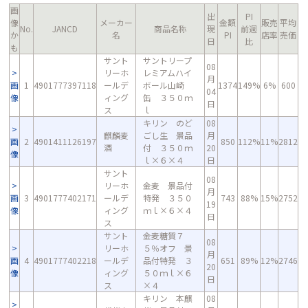
画
出
PI
像
メーカー
金額
販売
平均
No.
JANCD
商品名称
現
前週
か
名
PI
店率
売価
日
比
も
サント
サントリープ
08
リーホ
レミアムハイ
月
画
1
4901777397118
ールデ
ボール山崎
1374
149%
6%
600
04
像
ィング
缶 ３５０ｍ
日
ス
ｌ
キリン のど
08
麒麟麦
ごし生 景品
月
画
2
4901411126197
850
112%
11%
2812
酒
付 ３５０ｍ
20
像
ｌ×６×４
日
サント
08
リーホ
金麦 景品付
月
画
3
4901777402171
ールデ
特発 ３５０
743
88%
15%
2752
19
像
ィング
ｍｌ×６×４
日
ス
サント
金麦糖質７
08
リーホ
５％オフ 景
月
画
4
4901777402218
ールデ
品付特発 ３
651
89%
12%
2746
20
像
ィング
５０ｍｌ×６
日
ス
×４
キリン 本麒
08