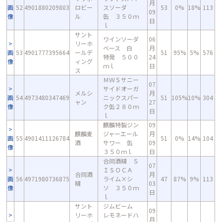
月
画
52
4901880209803
ロビー
スソーダ
53
0%
18%
113
09
像
ル
缶 ３５０ｍ
日
ｌ
サント
ワインソーダ
06
リーホ
ベース 白
月
画
53
4901777395664
ールデ
51
95%
5%
576
特発 ５００
24
像
ィング
ｍｌ
日
ス
ＭＷＳサニー
07
サイドオーガ
メルシ
月
画
54
4973480347469
ニックスパー
51
105%
10%
304
ャン
27
像
ク缶２８０ｍ
日
ｌ
麒麟特製ジン
09
麒麟麦
ジャーエール
月
画
55
4901411126784
51
0%
14%
104
酒
サワー 缶
09
像
３５０ｍｌ
日
合同酒精 Ｓ
07
ＩＳＯＣＡ
合同酒
月
画
56
4971980736875
ライム×シ
47
87%
9%
113
精
03
像
ソ ３５０ｍ
日
ｌ
サント
ジムビーム
09
リーホ
レモネードハ
月