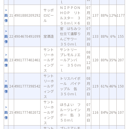
ｌ
ＮＩＰＰＯＮ
07
サッポ
ＨＯＰ リト
月
画
21
4901880209292
ロビー
137
88%
12%
1177
ルスター ３
29
像
ル
５０ｍｌ×６
日
宝 はちみつ
07
仕立て濃厚り
月
画
22
4904670491099
宝酒造
133
88%
6%
155
んごサワー
30
像
３５０ｍｌ
日
サント
サントリー
08
リーホ
プレモルＪエ
月
画
23
4901777402461
ールデ
ールアンバ
120
80%
35%
207
12
像
ィング
ー ３５０ｍ
日
ス
ｌ
サント
トリスハイボ
08
リーホ
ール パイナ
月
画
24
4901777398542
ールデ
119
61%
46%
150
ップル 缶
25
像
ィング
３５０ｍｌ
日
ス
サント
ほろよい フ
07
リーホ
ルーツレイン
月
画
25
4901777402072
ールデ
116
84%
26%
107
ボー 缶 ３
28
像
ィング
５０ｍｌ
日
ス
サント
プレミアムモ