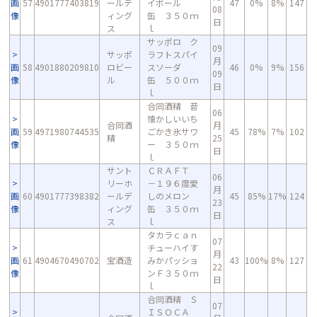
画
57
4901777403819
ールデ
イボール
47
0%
8%
147
08
像
ィング
缶 ３５０ｍ
日
ス
ｌ
サッポロ ク
09
サッポ
ラフトスパイ
月
画
58
4901880209810
ロビー
スソーダ
46
0%
9%
156
09
像
ル
缶 ５００ｍ
日
ｌ
合同酒精 昔
06
懐かしいいち
合同酒
月
画
59
4971980744535
ごかき氷サワ
45
78%
7%
102
精
25
像
ー ３５０ｍ
日
ｌ
サント
ＣＲＡＦＴ
06
リーホ
－１９６度愛
月
画
60
4901777398382
ールデ
しのメロン
45
85%
17%
124
23
像
ィング
缶 ３５０ｍ
日
ス
ｌ
タカラｃａｎ
07
チューハイす
月
画
61
4904670490702
宝酒造
みかパッショ
43
100%
8%
127
22
像
ンＦ３５０ｍ
日
ｌ
合同酒精 Ｓ
07
ＩＳＯＣＡ