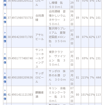
画
36
4901880209322
ロビー
93
93%
8%
142
し檸檬 缶
29
像
ル
５００ｍｌ
日
合同酒精 昔
06
合同酒
懐かしいラム
月
画
37
4971980755753
89
91%
8%
101
精
ネサワー ３
27
像
５０ｍｌ
日
贅沢搾りプレ
07
ミアム 夏限
アサヒ
月
画
38
4904230071785
定国産メロン
88
87%
42%
137
ビール
29
像
缶 ３５０ｍ
日
ｌ
サント
東京クラフ
07
リーホ
ト ヴァイツ
月
画
39
4901777400740
ールデ
85
69%
6%
231
ェン 缶 ３
21
像
ィング
５０ｍｌ
日
ス
サッポロ 抹
09
サッポ
茶のお酒 び
月
画
40
4901880209636
ロビー
81
215%
7%
444
ん ３００ｍ
02
像
ル
ｌ
日
キリン 氷結
07
麒麟麦
ミカンクーラ
月
画
41
4901411121383
80
101%
15%
113
酒
ー 缶 ３５
29
像
０ｍｌ
日