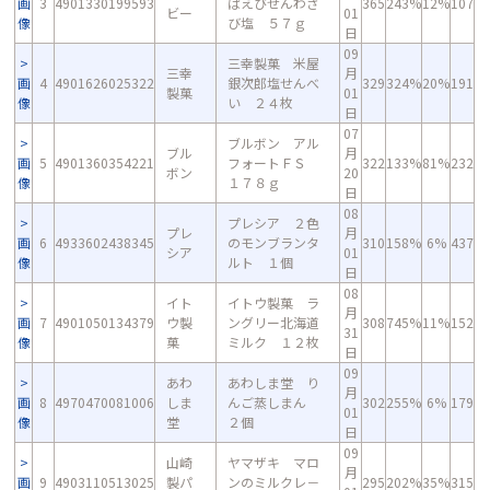
画
3
4901330199593
ぱえびせんわさ
365
243%
12%
107
ビー
01
像
び塩 ５７ｇ
日
09
三幸製菓 米屋
三幸
月
画
4
4901626025322
銀次郎塩せんべ
329
324%
20%
191
製菓
01
像
い ２４枚
日
07
ブルボン アル
ブル
月
画
5
4901360354221
フォートＦＳ
322
133%
81%
232
ボン
20
像
１７８ｇ
日
08
プレシア ２色
プレ
月
画
6
4933602438345
のモンブランタ
310
158%
6%
437
シア
01
像
ルト １個
日
08
イト
イトウ製菓 ラ
月
画
7
4901050134379
ウ製
ングリー北海道
308
745%
11%
152
31
像
菓
ミルク １２枚
日
09
あわ
あわしま堂 り
月
画
8
4970470081006
しま
んご蒸しまん
302
255%
6%
179
01
像
堂
２個
日
09
山崎
ヤマザキ マロ
月
画
9
4903110513025
製パ
ンのミルクレ－
295
202%
35%
315