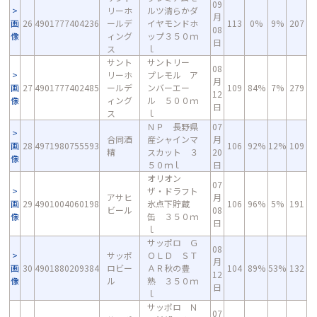
09
リーホ
ルツ清らかダ
月
画
26
4901777404236
ールデ
イヤモンドホ
113
0%
9%
207
08
像
ィング
ップ３５０ｍ
日
ス
ｌ
サント
サントリー
08
リーホ
プレモル ア
月
画
27
4901777402485
ールデ
ンバーエー
109
84%
7%
279
12
像
ィング
ル ５００ｍ
日
ス
ｌ
ＮＰ 長野県
07
合同酒
産シャインマ
月
画
28
4971980755593
106
92%
12%
109
精
スカット ３
20
像
５０ｍｌ
日
オリオン
07
ザ・ドラフト
アサヒ
月
画
29
4901004060198
氷点下貯蔵
106
96%
5%
191
ビール
08
像
缶 ３５０ｍ
日
ｌ
サッポロ Ｇ
08
サッポ
ＯＬＤ ＳＴ
月
画
30
4901880209384
ロビー
ＡＲ秋の豊
104
89%
53%
132
12
像
ル
熟 ３５０ｍ
日
ｌ
サッポロ Ｎ
07