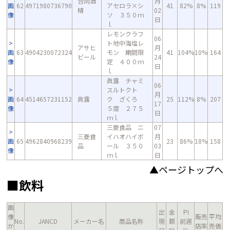
合同酒
月
画
62
4971980736790
アセロラ×シ
41
82%
8%
119
精
02
像
ソ ３５０ｍ
日
ｌ
レモンクラフ
06
ト地中海塩レ
アサヒ
月
画
63
4904230072324
モン 期間限
41
104%
10%
164
ビール
24
像
定 ４００ｍ
日
ｌ
眞露 チャミ
06
スルトクト
月
画
64
4514657231152
眞露
ク ざくろ
25
112%
8%
207
17
像
５度 ２７５
日
ｍｌ
三菱食品 ニ
07
三菱食
イハオハイボ
月
画
65
4962840968239
23
86%
18%
158
品
ール ３５０
03
像
ｍｌ
日
▲ページトップへ
■飲料
画
出
金
PI
像
販売
平均
No.
JANCD
メーカー名
商品名称
現
額
前週
か
店率
売価