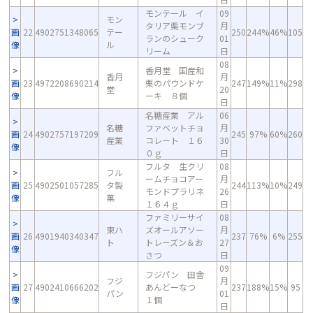
モンテール イ
09
モン
タリア栗モンブ
月
画
22
4902751348065
テー
250
244%
46%
105
ランのシューク
01
像
ル
リーム
日
08
香月堂 国産和
香月
月
画
23
4972208690214
栗のパウンドケ
247
149%
11%
298
堂
20
像
ーキ ８個
日
名糖産業 アル
06
名糖
ファベットチョ
月
画
24
4902757197209
245
97%
60%
260
産業
コレート １６
30
像
０ｇ
日
フルタ 生クリ
08
フル
ームチョコアー
月
画
25
4902501057285
タ製
244
113%
10%
249
モンドプラリネ
26
像
菓
１６４ｇ
日
ファミリーサイ
08
東ハ
ズオールアソー
月
画
26
4901940340347
237
76%
6%
255
ト
トレーズン＆お
27
像
さつ
日
09
フジパン 田舎
フジ
月
画
27
4902410666202
あんどーなつ
237
188%
15%
95
パン
01
像
１個
日