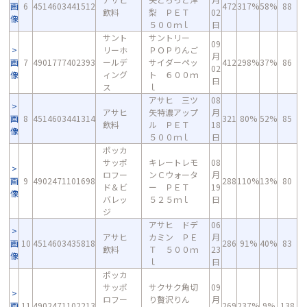
画
6
4514603441512
472
317%
58%
88
飲料
梨 ＰＥＴ
02
像
５００ｍｌ
日
サント
サントリー
09
リーホ
ＰＯＰりんご
月
画
7
4901777402393
ールデ
サイダーペッ
412
298%
37%
86
02
像
ィング
ト ６００ｍ
日
ス
ｌ
アサヒ 三ツ
08
アサヒ
矢特濃アップ
月
画
8
4514603441314
321
80%
52%
85
飲料
ル ＰＥＴ
18
像
５００ｍｌ
日
ポッカ
サッポ
キレートレモ
08
ロフー
ンＣウォータ
月
画
9
4902471101698
288
110%
13%
80
ド＆ビ
ー ＰＥＴ
19
像
バレッ
５２５ｍｌ
日
ジ
アサヒ ドデ
06
アサヒ
カミン ＰＥ
月
画
10
4514603435818
286
91%
40%
83
飲料
Ｔ ５００ｍ
23
像
ｌ
日
ポッカ
サッポ
サクサク角切
09
ロフー
り贅沢りん
月
画
11
4902471102213
269
237%
9%
138