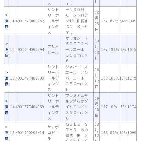
日
ス
ｍｌ
サント
－１９６度
08
リーホ
Ｃ ストロン
月
画
11
4901777400252
ールデ
グゼロ柑橘ま
177
62%
64%
106
25
像
ィング
つり ３５０
日
ス
ｍｌ
オリオン ７
09
５ＢＥＥＲペ
アサヒ
月
画
12
4901004060594
ールエール
177
189%
6%
1615
ビール
03
像
３５０ｍｌ×
日
６
サント
ジャパニーズ
08
リーホ
エール アン
月
画
13
4901777402508
ールデ
バーエール
169
105%
19%
1179
12
像
ィング
３５０ｍｌ×
日
ス
６
サント
プレミアムモ
09
リーホ
ルツ清らかダ
月
画
14
4901777404069
ールデ
イヤモンドＨ
167
0%
5%
1174
08
像
ィング
３５０ｍｌ×
日
ス
６
ＧＯＬＤ Ｓ
08
サッポ
ＴＡＲ 秋の
月
画
15
4901880209414
ロビー
166
89%
10%
1000
豊熟 缶 ５
12
像
ル
００ｍｌ×６
日