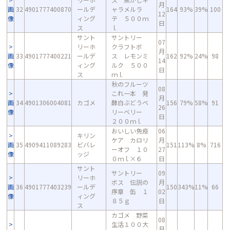
月
画
32
4901777400870
ールデ
ャラメルラ
164
93%
39%
100
12
像
ィング
テ ５００ｍ
日
ス
ｌ
サント
サントリー
07
リーホ
クラフトボ
月
画
33
4901777400221
ールデ
ス レモンミ
162
92%
24%
98
14
像
ィング
ルク ５００
日
ス
ｍｌ
秋のフルーツ
08
これ一本 発
月
画
34
4901306004081
カゴメ
酵白ぶどうベ
156
79%
58%
91
26
像
リーベリー
日
２００ｍｌ
おいしい免疫
06
キリン
ケア カロリ
月
画
35
4909411089283
ビバレ
151
113%
8%
716
ーオフ １０
27
像
ッジ
０ｍｌ×６
日
サント
サントリー
09
リーホ
ボス 伝説の
月
画
36
4901777403239
ールデ
150
343%
11%
66
序章 缶 １
02
像
ィング
８５ｇ
日
ス
カゴメ 野菜
08
生活１００大
月