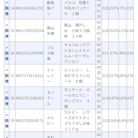
敷島
パスコ 和栗と
月
画
34
4901820461292
製パ
牛乳のパンケー
220
293%
5%
105
01
像
ン
キ ２個
日
09
栗山 瀬戸し
栗山
月
画
35
4901336533254
お 七味マヨ風
216
353%
11%
134
米菓
02
像
味 １４枚
日
チョコエッグク
08
フル
レヨンしんちゃ
月
画
36
4902501209998
タ製
215
87%
49%
236
んムービーセレ
03
像
菓
クション
日
09
ドン
ドンレミー し
月
画
37
4907174114211
レミ
あわせスフレロ
215
237%
26%
276
01
像
ー
ール ６個
日
モンテール ロ
09
モン
ールのとりこ・
月
画
38
4902751348263
テー
214
247%
18%
247
モンブラン ４
01
像
ル
個
日
カルビー Ｌサ
06
カル
イズポテトチッ
月
画
39
4901330504571
210
104%
14%
199
ビー
プスうすしお味
24
像
１１０ｇ
日
08
あわ