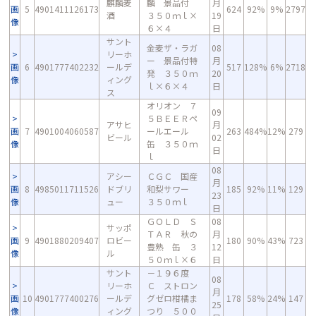
麒麟麦
麟 景品付
月
画
5
4901411126173
624
92%
9%
2797
酒
３５０ｍｌ×
19
像
６×４
日
サント
金麦ザ・ラガ
08
リーホ
ー 景品付特
月
画
6
4901777402232
ールデ
517
128%
6%
2718
発 ３５０ｍ
20
像
ィング
ｌ×６×４
日
ス
オリオン ７
09
５ＢＥＥＲペ
アサヒ
月
画
7
4901004060587
ールエール
263
484%
12%
279
ビール
02
像
缶 ３５０ｍ
日
ｌ
08
アシー
ＣＧＣ 国産
月
画
8
4985011711526
ドブリ
和梨サワー
185
92%
11%
129
23
像
ュー
３５０ｍｌ
日
ＧＯＬＤ Ｓ
08
サッポ
ＴＡＲ 秋の
月
画
9
4901880209407
ロビー
180
90%
43%
723
豊熟 缶 ３
12
像
ル
５０ｍｌ×６
日
サント
－１９６度
08
リーホ
Ｃ ストロン
月
画
10
4901777400276
ールデ
グゼロ柑橘ま
178
58%
24%
147
25
像
ィング
つり ５００