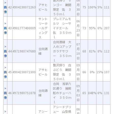
贅沢搾り マ
06
アサヒ
ンゴー 期間
月
画
42
4904230072263
75
100%
5%
111
ビール
限定 缶 ３
30
像
５０ｍｌ
日
サント
プレミアムモ
06
リーホ
ルツ シーサ
月
画
43
4901777400009
ールデ
イドエール
73
95%
6%
207
23
像
ィング
缶 ３５０ｍ
日
ス
ｌ
合同酒精 大
07
人のコアップ
合同酒
月
画
44
4971980747680
ガラナサワ
68
81%
8%
112
精
10
像
ー ３５０ｍ
日
ｌ
贅沢搾り 白
09
アサヒ
ぶどう 期間
月
画
45
4904230072300
66
0%
15%
107
ビール
限定 缶 ３
09
像
５０ｍｌ
日
合同 浅草六
09
区通り 捕鯨
合同酒
月
画
46
4971980751878
舩のチューハ
65
848%
6%
131
精
03
像
イ ３５０ｍ
日
ｌ
アシードブリ
06
アシー
ュー 山梨県
月