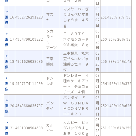
像
コ
０％ ２袋
日
マスヤ おにぎ
09
マス
りせんべいマヨ
月
画
16
4902726291228
261
436%
7%
93
ヤ
しょうゆ ４５
02
像
ｇ
日
タカ
08
Ｔ－ＡＲＴＳ
ラト
月
画
17
4904790109232
ポケモンカード
260
96%
26%
98
ミー
26
像
グミ黒炎 ８ｇ
アーツ
日
三幸製菓 丸大
08
三幸
豆せんべいごま
月
画
18
4901626038636
256
89%
14%
143
製菓
油香る塩味 ９
25
像
枚
日
ドンレミー ４
09
ドン
種のケーキアソ
月
画
19
4907174114099
レミ
254
196%
14%
372
ート チョコ＆
01
像
ー
チーズ ４個
日
バンダイ Ｆ
08
バン
Ｗ ＧＵＮＤＡ
月
画
20
4549660836797
252
140%
10%
626
ダイ
ＭＣＯＮＶＥＲ
31
像
ＧＥ♯２３
日
06
カルビー ビッ
カル
月
画
21
4901330504588
グバッグうすし
251
90%
67%
259
ビー
23
像
お味 １６０ｇ
日