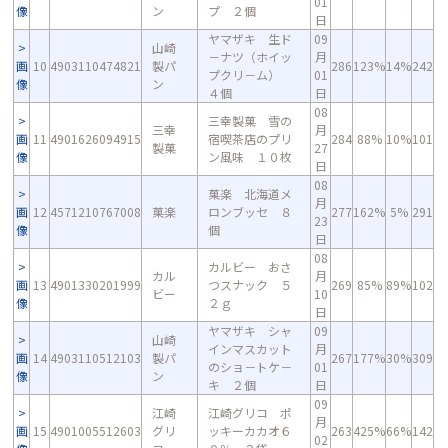
01
像
ン
プ ２個
日
ヤマザキ 生ド
09
山崎
－ナツ（ホイッ
月
画
10
4903110474821
製パ
286
123%
14%
242
プクリ－ム）
01
像
ン
４個
日
08
三幸製菓 雪の
三幸
月
画
11
4901626094915
宿喫茶店のプリ
284
88%
10%
101
製菓
27
像
ン風味 １０枚
日
08
菓楽 北海道メ
月
画
12
4571210767008
菓楽
ロンブッセ ８
277
162%
5%
291
23
像
個
日
08
カルビー おさ
カル
月
画
13
4901330201999
つスナック ５
269
85%
89%
102
ビー
10
像
２ｇ
日
ヤマザキ シャ
09
山崎
インマスカット
月
画
14
4903110512103
製パ
267
177%
30%
309
のショ－トケ－
01
像
ン
キ ２個
日
09
江崎
江崎グリコ ポ
月
画
15
4901005512603
グリ
ッキーカカオ６
263
425%
66%
142
02