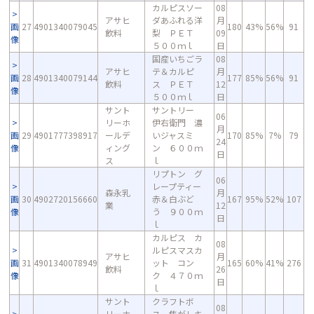
カルピスソー
08
アサヒ
ダあふれる洋
月
画
27
4901340079045
180
43%
56%
91
飲料
梨 ＰＥＴ
09
像
５００ｍｌ
日
国産いちごラ
08
アサヒ
テ＆カルピ
月
画
28
4901340079144
177
85%
56%
91
飲料
ス ＰＥＴ
12
像
５００ｍｌ
日
サント
サントリー
06
リーホ
伊右衛門 濃
月
画
29
4901777398917
ールデ
いジャスミ
170
85%
7%
79
24
像
ィング
ン ６００ｍ
日
ス
ｌ
リプトン グ
06
レープティー
森永乳
月
画
30
4902720156660
赤＆白ぶど
167
95%
52%
107
業
12
像
う ９００ｍ
日
ｌ
カルピス カ
08
ルピスマスカ
アサヒ
月
画
31
4901340078949
ット コン
165
60%
41%
276
飲料
26
像
ク ４７０ｍ
日
ｌ
サント
クラフトボ
08
リーホ
ス 焦がしキ