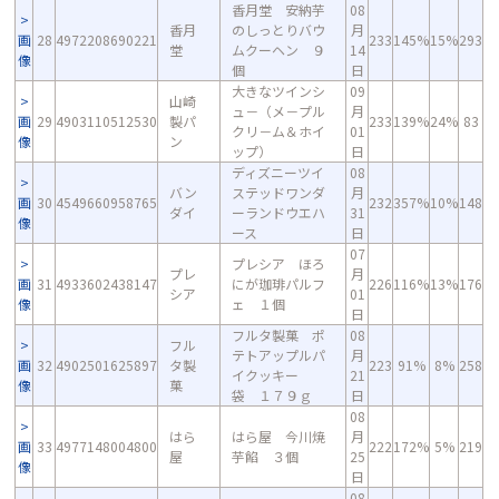
香月堂 安納芋
08
香月
のしっとりバウ
月
画
28
4972208690221
233
145%
15%
293
堂
ムクーヘン ９
14
像
個
日
大きなツインシ
09
山崎
ュ－（メ－プル
月
画
29
4903110512530
製パ
233
139%
24%
83
クリ－ム＆ホイ
01
像
ン
ップ）
日
ディズニーツイ
08
バン
ステッドワンダ
月
画
30
4549660958765
232
357%
10%
148
ダイ
ーランドウエハ
31
像
ース
日
07
プレシア ほろ
プレ
月
画
31
4933602438147
にが珈琲パルフ
226
116%
13%
176
シア
01
像
ェ １個
日
フルタ製菓 ポ
08
フル
テトアップルパ
月
画
32
4902501625897
タ製
223
91%
8%
258
イクッキー
21
像
菓
袋 １７９ｇ
日
08
はら
はら屋 今川焼
月
画
33
4977148004800
222
172%
5%
219
屋
芋餡 ３個
25
像
日
08