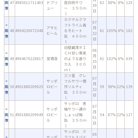
画
47
4985011711403
ドブリ
産白桃サワ
62
88%
8%
125
30
像
ュー
ー ３５０ｍ
日
ｌ
カクテルクラ
07
フトライム香
アサヒ
月
画
48
4904230072348
るモヒート
61
105%
6%
162
ビール
22
像
缶 ４００ｍ
日
ｌ
白壁蔵澪ＲＩ
06
ＣＨ甘い果実
月
画
49
4904670228817
宝酒造
のような香り
61
102%
6%
639
25
像
カ入 ３００
日
ｍｌ
三ツ星 グレ
07
サッポ
フルサワー傑
月
画
50
4901880209025
ロビー
作ソルティ
59
98%
22%
139
22
像
ル
缶 ３５０ｍ
日
ｌ
サッポロ 男
07
サッポ
梅サワー通の
月
画
51
4901880209049
ロビー
しょっぱ梅
54
87%
22%
127
01
像
ル
缶 ３５０ｍ
日
ｌ
サッポロ ク
09
サッポ
ラフトスパイ