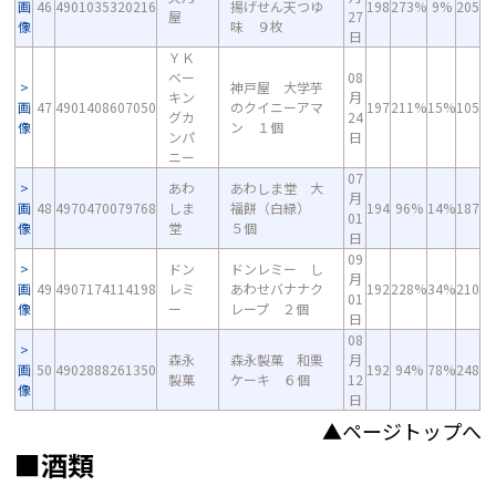
画
46
4901035320216
揚げせん天つゆ
198
273%
9%
205
屋
27
像
味 ９枚
日
ＹＫ
ベー
08
神戸屋 大学芋
キン
月
画
47
4901408607050
のクイニーアマ
197
211%
15%
105
グカ
24
像
ン １個
ンパ
日
ニー
07
あわ
あわしま堂 大
月
画
48
4970470079768
しま
福餅（白緑）
194
96%
14%
187
01
像
堂
５個
日
09
ドン
ドンレミー し
月
画
49
4907174114198
レミ
あわせバナナク
192
228%
34%
210
01
像
ー
レープ ２個
日
08
森永
森永製菓 和栗
月
画
50
4902888261350
192
94%
78%
248
製菓
ケーキ ６個
12
像
日
▲ページトップへ
■酒類