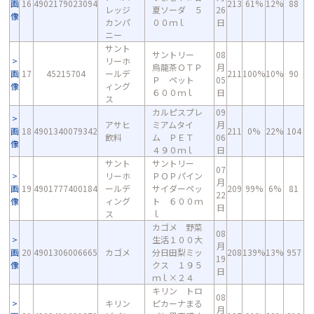
画
16
4902179023094
213
61%
12%
88
レッジ
夏ソーダ ５
26
像
カンパ
００ｍｌ
日
ニー
サント
サントリー
08
リーホ
烏龍茶ＯＴＰ
月
画
17
45215704
ールデ
211
100%
10%
90
Ｐ ペット
05
像
ィング
６００ｍｌ
日
ス
カルピスプレ
09
アサヒ
ミアムタイ
月
画
18
4901340079342
211
0%
22%
104
飲料
ム ＰＥＴ
06
像
４９０ｍｌ
日
サント
サントリー
07
リーホ
ＰＯＰパイン
月
画
19
4901777400184
ールデ
サイダーペッ
209
99%
6%
81
22
像
ィング
ト ６００ｍ
日
ス
ｌ
カゴメ 野菜
08
生活１００大
月
画
20
4901306006665
カゴメ
分日田梨ミッ
208
139%
13%
957
19
像
クス １９５
日
ｍｌ×２４
キリン トロ
08
キリン
ピカーナまる
月