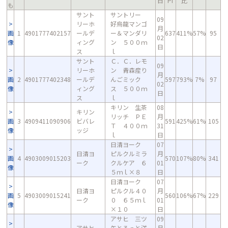
日
PI
比
も
サント
サントリー
09
リーホ
好烏龍マンゴ
月
画
1
4901777402157
ールデ
ー＆マンダリ
637
411%
57%
95
02
像
ィング
ン ５００ｍ
日
ス
ｌ
サント
Ｃ．Ｃ．レモ
09
リーホ
ン 青森産り
月
画
2
4901777402348
ールデ
んごミック
597
793%
7%
97
02
像
ィング
ス ５００ｍ
日
ス
ｌ
キリン 生茶
08
キリン
リッチ ＰＥ
月
画
3
4909411090906
ビバレ
591
425%
61%
105
Ｔ ４００ｍ
31
像
ッジ
ｌ
日
日清ヨーク
07
日清ヨ
ピルクルミラ
月
画
4
4903009015203
570
107%
80%
341
ーク
クルケア ６
01
像
５ｍｌ×８
日
日清ヨーク
07
日清ヨ
ピルクル４０
月
画
5
4903009015241
560
106%
67%
229
ーク
０ ６５ｍｌ
01
像
×１０
日
アサヒ 三ツ
09
アサヒ
矢とろっと洋
月