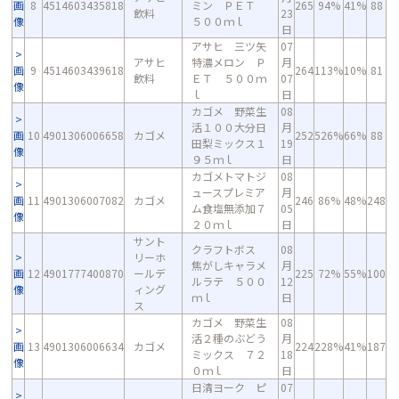
画
8
4514603435818
ミン ＰＥＴ
265
94%
41%
88
飲料
23
像
５００ｍｌ
日
アサヒ 三ツ矢
07
アサヒ
特濃メロン Ｐ
月
画
9
4514603439618
264
113%
10%
81
飲料
ＥＴ ５００ｍ
07
像
ｌ
日
カゴメ 野菜生
08
活１００大分日
月
画
10
4901306006658
カゴメ
252
526%
66%
88
田梨ミックス１
19
像
９５ｍｌ
日
カゴメトマトジ
08
ュースプレミア
月
画
11
4901306007082
カゴメ
246
86%
48%
248
ム食塩無添加７
05
像
２０ｍｌ
日
サント
クラフトボス
08
リーホ
焦がしキャラメ
月
画
12
4901777400870
ールデ
225
72%
55%
100
ルラテ ５００
12
像
ィング
ｍｌ
日
ス
カゴメ 野菜生
08
活２種のぶどう
月
画
13
4901306006634
カゴメ
224
228%
41%
187
ミックス ７２
18
像
０ｍｌ
日
日清ヨーク ピ
07