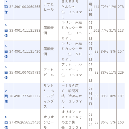
５ＢＥＥＲ
アサヒ
月
画
32
4901004060365
ケルシュ
114
72%
12%
278
ビール
29
像
缶 ３５０ｍ
日
ｌ
キリン 氷結
07
麒麟麦
ミカンクーラ
月
画
33
4901411121383
101
77%
31%
113
酒
ー 缶 ３５
29
像
０ｍｌ
日
キリン 氷結
07
麒麟麦
ミカンクーラ
月
画
34
4901411121420
98
84%
8%
157
酒
ー 缶 ５０
29
像
０ｍｌ
日
アサヒ ホワ
06
アサヒ
イトビール
月
画
35
4901004059789
97
88%
11%
229
ビール
缶 ３５０ｍ
03
像
ｌ
日
サント
－１９６度
07
リーホ
Ｃ 瞬間凍
月
画
36
4901777401112
ールデ
結 冷凍みか
96
89%
30%
107
21
像
ィング
ん ３５０ｍ
日
ス
ｌ
オリオン ｎ
07
オリオ
ａｔｕｒａそ
月
画
37
4962656519410
ンビー
のまま桃
93
86%
5%
169
23
像
ル
缶 ３５０ｍ