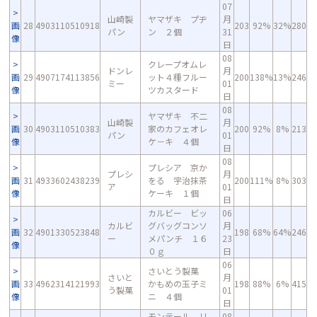
07
山崎製
ヤマザキ プヂ
月
画
28
4903110510918
203
92%
32%
280
パン
ン ２個
31
像
日
08
クレープオムレ
ドンレ
月
画
29
4907174113856
ット４種フルー
200
138%
13%
246
ミー
01
像
ツカスタード
日
08
ヤマザキ 不二
山崎製
月
画
30
4903110510383
家のカフェオレ
200
92%
8%
213
パン
01
像
ケ－キ ４個
日
08
プレシア 京か
プレシ
月
画
31
4933602438239
をる 宇治抹茶
200
111%
8%
303
ア
01
像
ケーキ １個
日
カルビー ビッ
06
カルビ
グバッグコンソ
月
画
32
4901330523848
198
68%
64%
246
ー
メパンチ １６
23
像
０ｇ
日
06
さいとう製菓
さいと
月
画
33
4962314121993
かもめの玉子ミ
198
88%
6%
415
う製菓
01
像
ニ ４個
日
モンテール リ
08