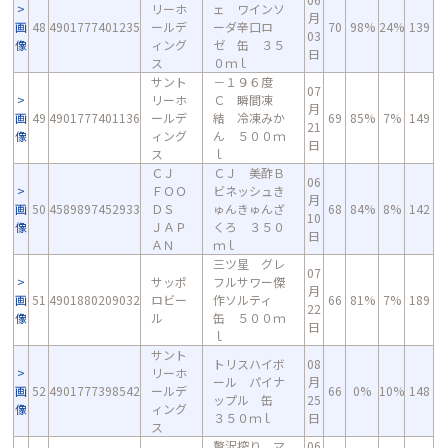
リーホ
ェ ワインソ
月
画
48
4901777401235
ールデ
ーダ辛口ロ
70
98%
24%
139
03
像
ィング
ゼ 缶 ３５
日
ス
０ｍｌ
サント
－１９６度
07
リーホ
Ｃ 瞬間凍
月
画
49
4901777401136
ールデ
結 冷凍みか
69
85%
7%
149
21
像
ィング
ん ５００ｍ
日
ス
ｌ
ＣＪ
ＣＪ 美酢Ｂ
06
ＦＯＯ
ビネッシュき
月
画
50
4589897452933
ＤＳ
ゅんきゅんざ
68
84%
8%
142
10
像
ＪＡＰ
くろ ３５０
日
ＡＮ
ｍｌ
三ツ星 グレ
07
サッポ
フルサワー傑
月
画
51
4901880209032
ロビー
作ソルティ
66
81%
7%
189
22
像
ル
缶 ５００ｍ
日
ｌ
サント
トリスハイボ
08
リーホ
ール パイナ
月
画
52
4901777398542
ールデ
66
0%
10%
148
ップル 缶
25
像
ィング
３５０ｍｌ
日
ス
贅沢搾り マ
06