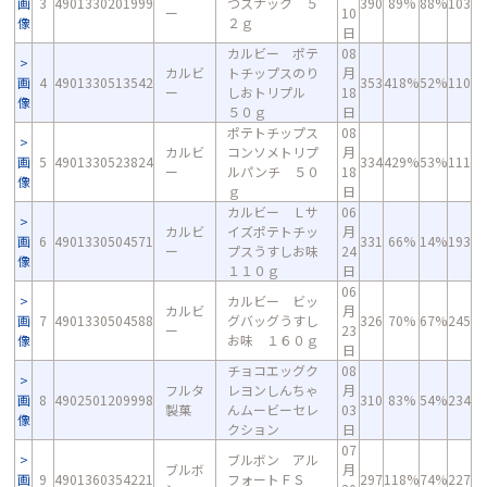
画
3
4901330201999
つスナック ５
390
89%
88%
103
ー
10
像
２ｇ
日
カルビー ポテ
08
カルビ
トチップスのり
月
画
4
4901330513542
353
418%
52%
110
ー
しおトリプル
18
像
５０ｇ
日
ポテトチップス
08
カルビ
コンソメトリプ
月
画
5
4901330523824
334
429%
53%
111
ー
ルパンチ ５０
18
像
ｇ
日
カルビー Ｌサ
06
カルビ
イズポテトチッ
月
画
6
4901330504571
331
66%
14%
193
ー
プスうすしお味
24
像
１１０ｇ
日
06
カルビー ビッ
カルビ
月
画
7
4901330504588
グバッグうすし
326
70%
67%
245
ー
23
像
お味 １６０ｇ
日
チョコエッグク
08
フルタ
レヨンしんちゃ
月
画
8
4902501209998
310
83%
54%
234
製菓
んムービーセレ
03
像
クション
日
07
ブルボン アル
ブルボ
月
画
9
4901360354221
フォートＦＳ
297
118%
74%
227