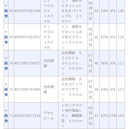
ＣＪ
ＣＪ 美酢Ｂ
06
ＦＯＯ
ビネッシュと
月
画
68
4589897452940
ＤＳ
きめきパイナ
43
84%
6%
140
10
像
ＪＡＰ
ップル ３５
日
ＡＮ
０ｍｌ
ＣＪ
ＣＪ 美酢Ｂ
06
ＦＯＯ
ビネッシュほ
月
画
69
4589897452957
ＤＳ
ろ苦カラマン
41
83%
6%
136
10
像
ＪＡＰ
シー３５０ｍ
日
ＡＮ
ｌ
合同酒精 Ｓ
07
ＩＳＯＣＡ
合同酒
月
画
70
4971980736875
ライム×シ
40
96%
8%
117
精
03
像
ソ ３５０ｍ
日
ｌ
合同酒精 大
07
人のコアップ
合同酒
月
画
71
4971980747680
ガラナサワ
40
84%
6%
117
精
10
像
ー ３５０ｍ
日
ｌ
レモンクラフ
06
ト地中海塩レ
アサヒ
月
画
72
4904230072324
モン 期間限
37
82%
15%
164
ビール
24
像
定 ４００ｍ
日
ｌ