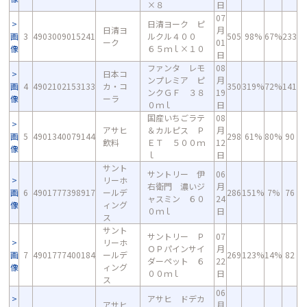
×８
日
07
日清ヨーク ピ
日清ヨ
月
画
3
4903009015241
ルクル４００
505
98%
67%
233
ーク
01
像
６５ｍｌ×１０
日
ファンタ レモ
08
日本コ
ンプレミア ピ
月
画
4
4902102153133
カ・コ
350
319%
72%
141
ンクＧＦ ３８
19
像
ーラ
０ｍｌ
日
国産いちごラテ
08
アサヒ
＆カルピス Ｐ
月
画
5
4901340079144
298
61%
80%
90
飲料
ＥＴ ５００ｍ
12
像
ｌ
日
サント
サントリー 伊
06
リーホ
右衛門 濃いジ
月
画
6
4901777398917
ールデ
286
151%
7%
76
ャスミン ６０
24
像
ィング
０ｍｌ
日
ス
サント
サントリー Ｐ
07
リーホ
ＯＰパインサイ
月
画
7
4901777400184
ールデ
269
123%
14%
82
ダーペット ６
22
像
ィング
００ｍｌ
日
ス
06
アサヒ ドデカ
アサヒ
月