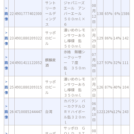
サント
ジャパニーズ
08
リーホ
エール アン
月
画
22
4901777402300
ールデ
バーエール
138
65%
6%
1586
12
像
ィング
５００ｍｌ×
日
ス
６
濃いめのレモ
07
サッポ
ンサワーおろ
月
画
23
4901880209322
ロビー
129
86%
14%
142
し檸檬 缶
29
像
ル
５００ｍｌ
日
氷結 無糖シ
07
ークヮーサ
麒麟麦
月
画
24
4901411122052
ー ７度
127
93%
32%
111
酒
08
像
缶 ３５０ｍ
日
ｌ
濃いめのレモ
07
サッポ
ンサワーおろ
月
画
25
4901880209315
ロビー
126
87%
40%
104
し檸檬 缶
29
像
ル
３５０ｍｌ
日
カバラン バ
06
ーカクテルＤ
月
画
26
4710085244447
台湾
ＲＹハイボー
122
126%
12%
243
10
像
ル缶３２０ｍ
日
ｌ
サッポロ Ｇ
08
サッポ
ＯＬＤ ＳＴ