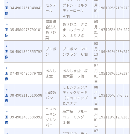
モンテ
プトン・ミルク
月
画
34
4902751348041
198
102%
21%
278
ール
ティーロール
01
像
４個
日
農事組
05
あさひ菜 さつ
合法人
月
画
35
4580076790181
まいもチップ
197
105%
6%
282
あさひ
31
像
ス １００ｇ
菜
日
08
ブルボ
ブルボン マロ
月
画
36
4901360355792
196
491%
29%
252
ン
ンブラン ６個
13
像
日
07
あわし
あわしま堂 塩
月
画
37
4970470079782
195
103%
22%
184
ま堂
豆大福 ５個
01
像
日
ＬＬシフォンス
08
山崎製
ティックケ－キ
月
画
38
4903110510598
193
105%
7%
99
パン
（チョコチップ
01
像
＆バナナ
日
ＹＫベ
08
神戸屋 ブルー
ーキン
月
画
39
4901408606992
ベリーリング
193
118%
12%
105
グカン
01
像
１個
パニー
日
07
ヤマザキ チョ