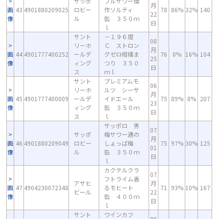
サッポ
フルサワー傑
月
画
43
4901880209025
ロビー
作ソルティ
78
86%
32%
140
22
像
ル
缶 ３５０ｍ
日
ｌ
サント
－１９６度
08
リーホ
Ｃ ストロン
月
画
44
4901777400252
ールデ
グゼロ柑橘ま
76
0%
16%
104
25
像
ィング
つり ３５０
日
ス
ｍｌ
サント
プレミアムモ
06
リーホ
ルツ シーサ
月
画
45
4901777400009
ールデ
イドエール
75
89%
8%
207
23
像
ィング
缶 ３５０ｍ
日
ス
ｌ
サッポロ 男
07
サッポ
梅サワー通の
月
画
46
4901880209049
ロビー
しょっぱ梅
75
97%
30%
125
01
像
ル
缶 ３５０ｍ
日
ｌ
カクテルクラ
07
フトライム香
アサヒ
月
画
47
4904230072348
るモヒート
71
93%
10%
167
ビール
22
像
缶 ４００ｍ
日
ｌ
サント
ワインカフ
06