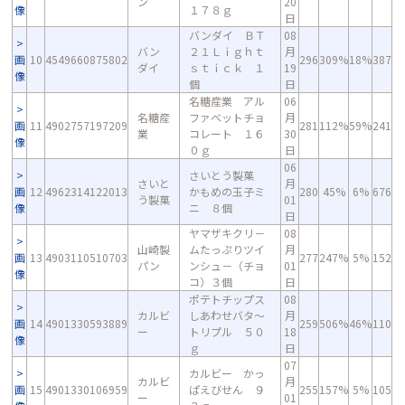
ン
20
像
１７８ｇ
日
バンダイ ＢＴ
08
バン
２１Ｌｉｇｈｔ
月
画
10
4549660875802
296
309%
18%
387
ダイ
ｓｔｉｃｋ １
19
像
個
日
名糖産業 アル
06
名糖産
ファベットチョ
月
画
11
4902757197209
281
112%
59%
241
業
コレート １６
30
像
０ｇ
日
06
さいとう製菓
さいと
月
画
12
4962314122013
かもめの玉子ミ
280
45%
6%
676
う製菓
01
像
ニ ８個
日
ヤマザキクリ－
08
山崎製
ムたっぷりツイ
月
画
13
4903110510703
277
247%
5%
152
パン
ンシュ－（チョ
01
像
コ）３個
日
ポテトチップス
08
カルビ
しあわせバタ～
月
画
14
4901330593889
259
506%
46%
110
ー
トリプル ５０
18
像
ｇ
日
07
カルビー かっ
カルビ
月
画
15
4901330106959
ぱえびせん ９
255
157%
5%
105
ー
01