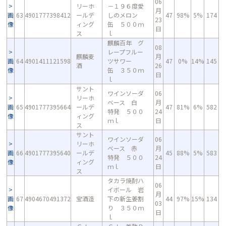
06
リーホ
－１９６度愛
月
画
63
4901777398412
ールデ
しのメロン
47
98%
5%
174
23
像
ィング
缶 ５００ｍ
日
ス
ｌ
麒麟百年 グ
08
レープフルー
麒麟麦
月
画
64
4901411121598
ツサワー
47
0%
14%
145
酒
26
像
缶 ３５０ｍ
日
ｌ
サント
ワインソーダ
06
リーホ
ベース 白
月
画
65
4901777395664
ールデ
47
81%
6%
582
特発 ５００
24
像
ィング
ｍｌ
日
ス
サント
ワインソーダ
06
リーホ
ベース 赤
月
画
66
4901777395640
ールデ
45
88%
5%
583
特発 ５００
24
像
ィング
ｍｌ
日
ス
タカラ焼酎ハ
06
イボール 岩
月
画
67
4904670491372
宝酒造
下の新生姜割
44
97%
15%
134
03
像
り ３５０ｍ
日
ｌ