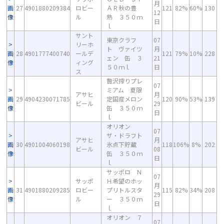
月
画
27
4901880209384
ロビー
ＡＲ秋の豊
121
82%
60%
130
12
像
ル
熟 ３５０ｍ
日
ｌ
サント
東京クラフ
07
リーホ
ト ヴァイツ
月
画
28
4901777400740
ールデ
121
79%
10%
228
ェン 缶 ３
21
像
ィング
５０ｍｌ
日
ス
贅沢搾りプレ
07
ミアム 夏限
アサヒ
月
画
29
4904230071785
定国産メロン
120
90%
53%
139
ビール
29
像
缶 ３５０ｍ
日
ｌ
オリオン
07
ザ・ドラフト
アサヒ
月
画
30
4901004060198
氷点下貯蔵
118
106%
8%
202
ビール
08
像
缶 ３５０ｍ
日
ｌ
サッポロ Ｎ
07
サッポ
Ｈ希望のホッ
月
画
31
4901880209285
ロビー
プリトルスタ
115
82%
34%
208
29
像
ル
ー ３５０ｍ
日
ｌ
オリオン ７
07