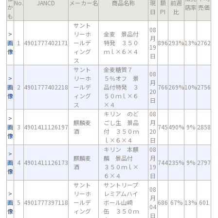
No.
JANCD
メーカー名
商品名称
現
額
前週
か
店率
売価
日
PI
比
も
サント
08
リーホ
金麦 景品付
月
画
1
4901777402171
ールデ
特発 ３５０
896
293%
13%
2762
19
像
ィング
ｍｌ×６×４
日
ス
サント
金麦糖質７
08
リーホ
５％オフ 景
月
画
2
4901777402218
ールデ
品付特発 ３
766
269%
10%
2756
20
像
ィング
５０ｍｌ×６
日
ス
×４
キリン のど
08
麒麟麦
ごし生 景品
月
画
3
4901411126197
745
490%
9%
2858
酒
付 ３５０ｍ
20
像
ｌ×６×４
日
キリン 本麒
08
麒麟麦
麟 景品付
月
画
4
4901411126173
744
235%
9%
2797
酒
３５０ｍｌ×
19
像
６×４
日
サント
サントリープ
08
リーホ
レミアムハイ
月
画
5
4901777397118
ールデ
ボール山崎
686
67%
13%
601
04
像
ィング
缶 ３５０ｍ
日