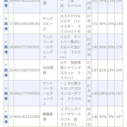
画
16
4901411122076
ー ７度
152
99%
13%
156
酒
08
像
缶 ５００ｍ
日
ｌ
ＮＩＰＰＯＮ
07
サッポ
ＨＯＰ リト
月
画
17
4901880209292
ロビー
151
86%
18%
1180
ルスター ３
29
像
ル
５０ｍｌ×６
日
サント
ＣＧＣ サン
05
リーホ
トリー贅沢に
月
画
18
4901777397651
ールデ
仕込んだ生ビ
149
86%
20%
176
30
像
ィング
ール ３５０
日
ス
ｍｌ
ＮＰ 長野県
07
合同酒
産シャインマ
月
画
19
4971980755593
147
81%
19%
109
精
スカット ３
20
像
５０ｍｌ
日
サント
－１９６度ス
07
リーホ
トロングゼロ
月
画
20
4901777399303
ールデ
マンゴーダブ
140
108%
16%
107
14
像
ィング
ル ３５０ｍ
日
ス
ｌ
スプリングバ
06
麒麟麦
レーサマーク
月
画
21
4901411122588
140
89%
9%
247
酒
ラフト 缶
10
像
３５０ｍｌ
日