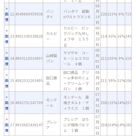
08
バン
バンダイ 超動
月
画
22
4549660959038
220
215%
6%
715
ダイ
αウルトラマン６
19
像
日
カルビー ビッ
06
カルビ
グバッグ九州し
月
画
23
4901330538828
214
63%
16%
243
ー
ょうゆ １５５
23
像
ｇ
日
08
ヤマザキ コ－
山崎製
月
画
24
4903110510697
ヒ－ショコラロ
211
105%
9%
319
パン
01
像
－ル ４個
日
田口食品 クリ
08
田口食
ーム多めのシュ
月
画
25
4582532203495
211
99%
31%
106
品
ークリーム・マ
16
像
ロン １個
日
07
モンテール 窯
モンテ
月
画
26
4902751347709
焼きタルト・テ
208
125%
24%
257
ール
31
像
ィラミス １個
日
07
プレシア ほろ
プレシ
月
画
27
4933602438147
にが珈琲パルフ
204
104%
14%
185
ア
01
像
ェ １個
日