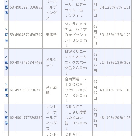
リーホ
ール ビター
月
画
58
4901777396852
ールデ
54
123%
6%
151
ライム 缶
09
像
ィング
３５０ｍｌ
日
ス
タカラｃａｎ
07
チューハイす
月
画
59
4904670490702
宝酒造
みかパッショ
53
85%
13%
129
22
像
ンＦ３５０ｍ
日
ｌ
ＭＷＳサニー
07
サイドオーガ
メルシ
月
画
60
4973480347469
ニックスパー
51
83%
13%
303
ャン
27
像
ク缶２８０ｍ
日
ｌ
合同酒精 Ｓ
07
ＩＳＯＣＡ
合同酒
月
画
61
4971980736790
アセロラ×シ
49
81%
9%
118
精
02
像
ソ ３５０ｍ
日
ｌ
サント
ＣＲＡＦＴ
06
リーホ
－１９６度愛
月
画
62
4901777398382
ールデ
しのメロン
48
90%
20%
128
23
像
ィング
缶 ３５０ｍ
日
ス
ｌ
サント
ＣＲＡＦＴ