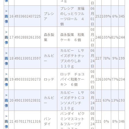
像
３ｇ
日
プレシア 至福
06
プレシ
のしっとりフル
月
画
16
4933602437225
252
109%
6%
345
ア
ーツロール ４
01
像
個
日
08
森永製
森永製菓 和栗
月
画
17
4902888261350
246
105%
81%
244
菓
ケーキ ６個
12
像
日
カルビー Ｌサ
06
カルビ
イズポテトチッ
月
画
18
4901330513597
227
78%
9%
199
ー
プスのりしお
24
像
１１０ｇ
日
08
ロッテ チョコ
月
画
19
4903333230273
ロッテ
パイ＜和栗ケー
226
100%
77%
234
05
像
キ＞ ６個
日
カルビー Ｌサ
06
カルビ
イズポテトＣコ
月
画
20
4901330523831
221
63%
13%
193
ー
ンソメパンチ
24
像
１１０ｇ
日
バンダイ ピク
08
バン
ミンマスコット
月
画
21
4570117911316
221
0%
8%
346
ダイ
＆フルーツグ
24
像
ミ ２７ｇ
日