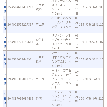
バヤリース大人
08
アサヒ
のピールレモ
月
画
25
4514603439212
187
58%
34%
90
飲料
ン ＰＥＴ ４
12
像
７０ｍｌ
日
不二家 ネクタ
08
ー スパークリ
月
画
26
4902555227337
不二家
185
50%
29%
116
ング ３８０ｍ
10
像
ｌ
日
リプトン グレ
06
森永乳
ープティー赤＆
月
画
27
4902720156660
169
103%
52%
107
業
白ぶどう ９０
12
像
０ｍｌ
日
アサヒ 三ツ矢
08
アサヒ
日本くだものが
月
画
28
4514603440911
155
68%
31%
115
飲料
たり黄金桃 ４
04
像
５０ｍｌ
日
カゴメ 野菜生
07
活１００ 岩手
月
画
29
4901306003756
カゴメ
ブルーベリーミ
155
90%
14%
910
15
像
ックス １９５
日
ｍｌ
モンスター ウ
07
ルトラ ピーチ
月
画
30
4897036694466
香港
150
97%
9%
212
ーキーン缶 ３
01
像
５５ｍｌ
日