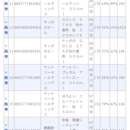
月
画
11
4901777402461
ールデ
ールアンバ
178
64%
49%
209
12
像
ィング
ー ３５０ｍ
日
ス
ｌ
ＧＯＬＤ Ｓ
08
サッポ
ＴＡＲ 秋の
月
画
12
4901880209414
ロビー
176
92%
15%
1024
豊熟 缶 ５
12
像
ル
００ｍｌ×６
日
サッポロ Ｇ
08
サッポ
ＯＬＤ ＳＴ
月
画
13
4901880209391
ロビー
ＡＲ秋の豊
175
97%
21%
186
12
像
ル
熟 ５００ｍ
日
ｌ
サント
サントリー
08
リーホ
プレモル ア
月
画
14
4901777402485
ールデ
ンバーエー
170
89%
10%
280
12
像
ィング
ル ５００ｍ
日
ス
ｌ
サント
ほろよい フ
07
リーホ
ルーツレイン
月
画
15
4901777402072
ールデ
152
79%
42%
106
ボー 缶 ３
28
像
ィング
５０ｍｌ
日
ス
氷結 無糖シ
07
ークヮーサ
麒麟麦
月