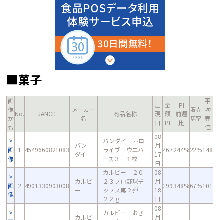
■菓子
画
平
出
金
PI
像
メーカー
販売
均
No.
JANCD
商品名称
現
額
前週
か
名
店率
売
日
PI
比
も
価
08
バンダイ ホロ
バン
月
画
1
4549660821083
ライブ ウエハ
467
244%
22%
148
ダイ
17
像
ース３ １枚
日
カルビー ２０
08
カルビ
２３プロ野球チ
月
画
2
4901330903008
399
348%
67%
101
ー
ップス第２弾
18
像
２２ｇ
日
08
カルビー おさ
カルビ
月