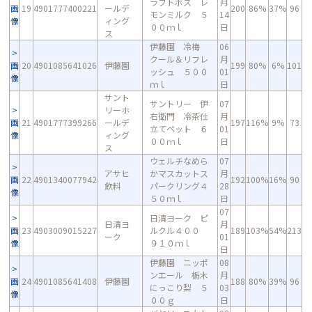
ラフトボス レ
月
画
19
4901777400221
ールデ
200
86%
37%
96
モンミルク ５
14
像
ィング
００ｍｌ
日
ス
伊藤園 冷梅
06
クール＆リフレ
月
画
20
4901085641026
伊藤園
199
80%
6%
101
ッシュ ５００
01
像
ｍｌ
日
サント
サントリー 伊
07
リーホ
右衛門 冷茶仕
月
画
21
4901777399266
ールデ
197
116%
9%
73
立てペット ６
01
像
ィング
００ｍｌ
日
ス
ウェルチなめら
07
アサヒ
かマスカットス
月
画
22
4901340077942
192
100%
16%
90
飲料
パークリング４
28
像
５０ｍｌ
日
07
日清ヨーク ピ
日清ヨ
月
画
23
4903009015227
ルクル４００
189
103%
54%
213
ーク
01
像
９１０ｍｌ
日
伊藤園 ニッポ
08
ンエール 栃木
月
画
24
4901085641408
伊藤園
188
80%
39%
96
にっこり梨 ５
03
像
００ｇ
日