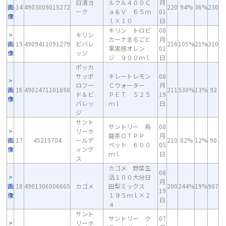
日清ヨ
ルクル４００Ｃ
月
画
14
4903009015272
220
94%
36%
230
ーク
ａ＆Ｖ ６５ｍ
01
像
ｌ×１０
日
キリン トロピ
08
キリン
カーナまるごと
月
画
15
4909411091279
ビバレ
216
105%
21%
310
果実感オレン
01
像
ッジ
ジ ９００ｍｌ
日
ポッカ
サッポ
キレートレモン
08
ロフー
Ｃウォーター
月
画
16
4902471101698
211
530%
13%
92
ド＆ビ
ＰＥＴ ５２５
19
像
バレッ
ｍｌ
日
ジ
サント
サントリー 烏
08
リーホ
龍茶ＯＴＰＰ
月
画
17
45215704
ールデ
210
82%
12%
90
ペット ６００
05
像
ィング
ｍｌ
日
ス
カゴメ 野菜生
08
活１００大分日
月
画
18
4901306006665
カゴメ
田梨ミックス
200
244%
19%
907
19
像
１９５ｍｌ×２
日
４
サント
サントリー ク
07
リーホ