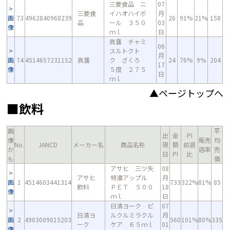
三菱食品 ニ
07
三菱食
イハオハイボ
月
画
73
4962840968239
26
91%
21%
158
品
ール ３５０
03
像
ｍｌ
日
眞露 チャミ
06
スルトクト
月
画
74
4514657231152
眞露
ク ざくろ
24
76%
9%
204
17
像
５度 ２７５
日
ｍｌ
▲ページトップへ
■飲料
画
平
出
金
PI
像
販売
均
No.
JANCD
メーカー名
商品名称
現
額
前週
か
店率
売
日
PI
比
も
価
アサヒ 三ツ矢
08
アサヒ
特濃アップル
月
画
1
4514603441314
733
322%
81%
85
飲料
ＰＥＴ ５００
18
像
ｍｌ
日
日清ヨーク ピ
07
日清ヨ
ルクルミラクル
月
画
2
4903009015203
560
101%
80%
335
ーク
ケア ６５ｍｌ
01
像