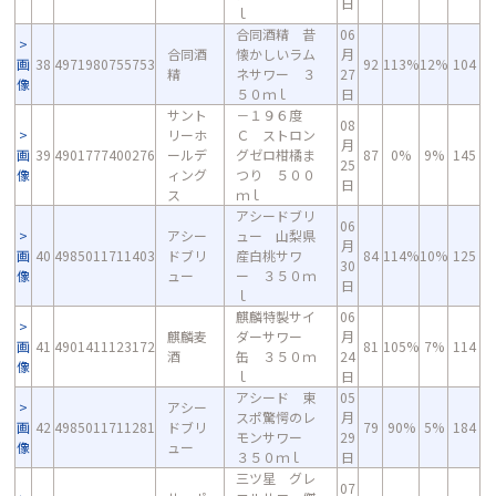
日
ｌ
合同酒精 昔
06
合同酒
懐かしいラム
月
画
38
4971980755753
92
113%
12%
104
精
ネサワー ３
27
像
５０ｍｌ
日
サント
－１９６度
08
リーホ
Ｃ ストロン
月
画
39
4901777400276
ールデ
グゼロ柑橘ま
87
0%
9%
145
25
像
ィング
つり ５００
日
ス
ｍｌ
アシードブリ
06
アシー
ュー 山梨県
月
画
40
4985011711403
ドブリ
産白桃サワ
84
114%
10%
125
30
像
ュー
ー ３５０ｍ
日
ｌ
麒麟特製サイ
06
麒麟麦
ダーサワー
月
画
41
4901411123172
81
105%
7%
114
酒
缶 ３５０ｍ
24
像
ｌ
日
アシード 東
05
アシー
スポ驚愕のレ
月
画
42
4985011711281
ドブリ
79
90%
5%
184
モンサワー
29
像
ュー
３５０ｍｌ
日
三ツ星 グレ
07