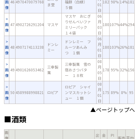
画
46
4970470079768
福餅（白緑）
182
98%
14%
181
ま堂
01
像
５個
日
マスヤ おにぎ
06
りせんべいファ
月
画
47
4902726291204
マスヤ
180
107%
44%
294
ミリーパック
03
像
１４袋
日
06
ドンレミー フ
ドンレ
月
画
48
4907174113238
ルーツあんみ
180
103%
26%
181
ミー
01
像
つ １個
日
08
三幸製菓 雪の
三幸製
月
画
49
4901626053462
宿おさつバタ
178
95%
32%
156
菓
05
像
ー １８枚
日
08
ロピア シャイ
月
画
50
4589988998821
ロピア
ンマスカットシ
175
89%
8%
95
01
像
ュー １個
日
▲ページトップへ
■酒類
画
出
金
PI
像
販売
平均