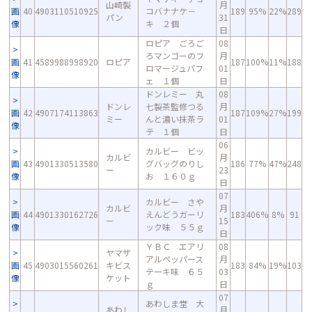
山崎製
月
画
40
4903110510925
コバナナケ－
189
95%
22%
289
パン
31
像
キ ２個
日
ロピア ごろご
08
ろマンゴーのフ
月
画
41
4589988998920
ロピア
187
100%
11%
188
ロマージュパフ
01
像
ェ １個
日
ドンレミー 丸
08
ドンレ
七製茶監修つる
月
画
42
4907174113863
187
109%
27%
199
ミー
んと濃い抹茶ラ
01
像
テ １個
日
06
カルビー ビッ
カルビ
月
画
43
4901330513580
グバッグのりし
186
77%
47%
248
ー
23
像
お １６０ｇ
日
07
カルビー さや
カルビ
月
画
44
4901330162726
えんどうガーリ
183
406%
8%
91
ー
15
像
ック味 ５５ｇ
日
ＹＢＣ エアリ
08
ヤマザ
アルペッパース
月
画
45
4903015560261
キビス
183
84%
19%
103
テーキ味 ６５
03
像
ケット
ｇ
日
07
あわしま堂 大
あわし
月