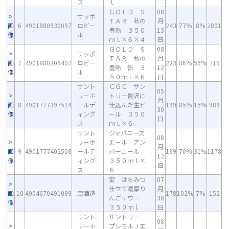
ス
ｌ
ＧＯＬＤ Ｓ
08
サッポ
ＴＡＲ 秋の
月
画
6
4901880930097
ロビー
243
77%
8%
2801
豊熟 ３５０
13
像
ル
ｍｌ×６×４
日
ＧＯＬＤ Ｓ
08
サッポ
ＴＡＲ 秋の
月
画
7
4901880209407
ロビー
223
86%
55%
715
豊熟 缶 ３
12
像
ル
５０ｍｌ×６
日
サント
ＣＧＣ サン
05
リーホ
トリー贅沢に
月
画
8
4901777397514
ールデ
仕込んだ生ビ
199
85%
15%
989
30
像
ィング
ール ３５０
日
ス
ｍｌ×６
サント
ジャパニーズ
08
リーホ
エール アン
月
画
9
4901777402508
ールデ
バーエール
199
70%
31%
1178
12
像
ィング
３５０ｍｌ×
日
ス
６
宝 はちみつ
07
仕立て濃厚り
月
画
10
4904670491099
宝酒造
178
102%
7%
152
んごサワー
30
像
３５０ｍｌ
日
サント
サントリー
08
リーホ
プレモルＪエ