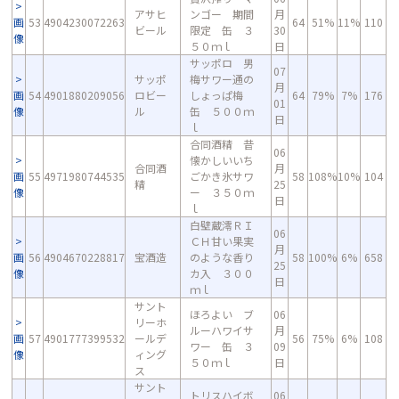
アサヒ
ンゴー 期間
月
画
53
4904230072263
64
51%
11%
110
ビール
限定 缶 ３
30
像
５０ｍｌ
日
サッポロ 男
07
サッポ
梅サワー通の
月
画
54
4901880209056
ロビー
しょっぱ梅
64
79%
7%
176
01
像
ル
缶 ５００ｍ
日
ｌ
合同酒精 昔
06
懐かしいいち
合同酒
月
画
55
4971980744535
ごかき氷サワ
58
108%
10%
104
精
25
像
ー ３５０ｍ
日
ｌ
白壁蔵澪ＲＩ
06
ＣＨ甘い果実
月
画
56
4904670228817
宝酒造
のような香り
58
100%
6%
658
25
像
カ入 ３００
日
ｍｌ
サント
ほろよい ブ
06
リーホ
ルーハワイサ
月
画
57
4901777399532
ールデ
56
75%
6%
108
ワー 缶 ３
09
像
ィング
５０ｍｌ
日
ス
サント
トリスハイボ
06