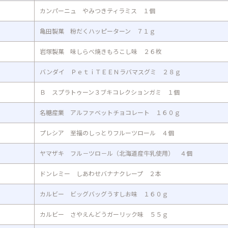
カンパーニュ やみつきティラミス １個
亀田製菓 粉だくハッピーターン ７１ｇ
岩塚製菓 味しらべ焼きもろこし味 ２６枚
バンダイ ＰｅｔｉＴＥＥＮラバマスグミ ２８ｇ
Ｂ スプラトゥーン３ブキコレクションガミ １個
名糖産業 アルファベットチョコレート １６０ｇ
プレシア 至福のしっとりフルーツロール ４個
ヤマザキ フル－ツロ－ル（北海道産牛乳使用） ４個
ドンレミー しあわせバナナクレープ ２本
カルビー ビッグバッグうすしお味 １６０ｇ
カルビー さやえんどうガーリック味 ５５ｇ