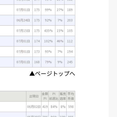
07月01日
175
99%
27%
189
06月24日
175
92%
7%
203
07月15日
175
435%
15%
105
07月01日
174
102%
46%
112
07月01日
173
95%
7%
194
07月01日
168
79%
9%
245
▲ページトップへ
金額
PI
販売
平均
出現日
PI
前週比
店率
売価
06月02日
419
84%
8%
598
05月30日
286
96%
23%
985