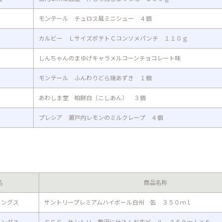
モンテール チュロス風ミニシュー ４個
カルビー ＬサイズポテトＣコンソメパンチ １１０ｇ
しんちゃんのまゆげキャラメルコーンチョコレート味
モンテール ふんわりどら焼あずき １個
あわしま堂 柏餅白（こしあん） ３個
プレシア 瀬戸内レモンのミルクレープ ４個
名
商品名称
ィングス
サントリープレミアムハイボール白州 缶 ３５０ｍｌ
ィングス
ＣＧＣ サントリー贅沢に仕込んだ生ビール ３５０ｍｌ×６