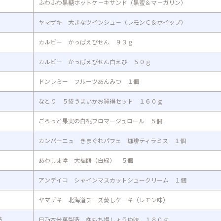
ふわふわ黒糖ホットケ－キサンド（黒蜜＆マ－ガリン）
ヤマザキ 大きなツインシュ－（レモンＣ＆ホイップ）
カルビー かっぱえびせん ９３ｇ
カルビー かっぱえびせん白えび ５０ｇ
ドンレミー フルーツあんみつ １個
なとり ５袋うまいかお買得セット １６０ｇ
ごろっと果実の白桃フロマージュロール ５個
カンパーニュ きまぐれパフェ 珈琲ティラミス １個
あわしま堂 大福餅（白緑） ５個
アンデイコ シャインマスカットシュークリーム １個
ヤマザキ 北海道チ－ズ蒸しケ－キ（レモン味）
造
日乃本米菓製造 杵もち揚しょうゆ味 １８０ｇ