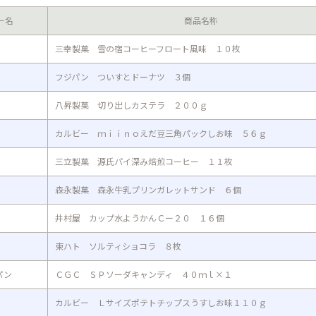
ー名
商品名称
三幸製菓 雪の宿コーヒーフロート風味 １０枚
フジパン ついすとドーナツ ３個
八昇製菓 切り出しカステラ ２００ｇ
カルビー ｍｉｉｎｏえだ豆三角パックしお味 ５６ｇ
三立製菓 源氏パイ深み焙煎コーヒー １１枚
森永製菓 森永牛乳プリンガレットサンド ６個
井村屋 カップ水ようかんＣー２０ １６個
東ハト ソルティショコラ ８枚
パン
ＣＧＣ ＳＰソーダキャンディ ４０ｍｌ×１
カルビー Ｌサイズポテトチップスうすしお味１１０ｇ