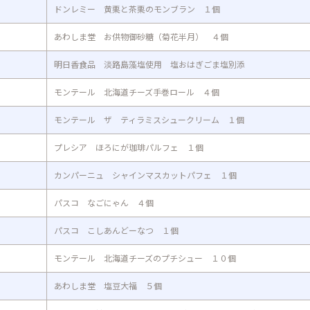
ドンレミー 黄栗と茶栗のモンブラン １個
あわしま堂 お供物御砂糖（菊花半月） ４個
明日香食品 淡路島藻塩使用 塩おはぎごま塩別添
モンテール 北海道チーズ手巻ロール ４個
モンテール ザ ティラミスシュークリーム １個
プレシア ほろにが珈琲パルフェ １個
カンパーニュ シャインマスカットパフェ １個
パスコ なごにゃん ４個
パスコ こしあんどーなつ １個
モンテール 北海道チーズのプチシュー １０個
あわしま堂 塩豆大福 ５個