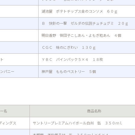
湖池屋 ポテトチップス金のコンソメ ６０ｇ
Ｂ 快針の一撃 ゼルダの伝説チュチュグミ ２０ｇ
明日香野 笹団子こしあん・よもぎ粒あん ４個
ＣＧＣ 味のにぎわい １３０ｇ
ト
ＹＢＣ パインパック５×４ １８枚
ンパニー
神戸屋 もものペストリー ５個
ー名
商品名称
ディングス
サントリープレミアムハイボール白州 缶 ３５０ｍｌ
本麒麟 予約景品付 缶 ３５０ｍｌ×６×４