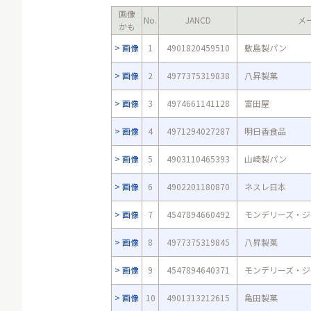
画像
No.
JANCD
メ
かも
画像
1
4901820459510
敷島製パン
画像
2
4977375319838
八昇製菓
画像
3
4974661141128
富田屋
画像
4
4971294027287
明日香食品
画像
5
4903110465393
山崎製パン
画像
6
4902201180870
ネスレ日本
画像
7
4547894660492
モンデリーズ・ジ
画像
8
4977375319845
八昇製菓
画像
9
4547894640371
モンデリーズ・ジ
画像
10
4901313212615
亀田製菓