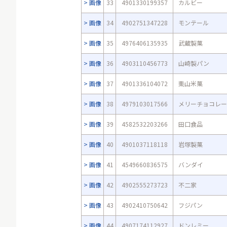
画像
33
4901330199357
カルビー
画像
34
4902751347228
モンテール
画像
35
4976406135935
武蔵製菓
画像
36
4903110456773
山崎製パン
画像
37
4901336104072
栗山米菓
画像
38
4979103017566
メリーチョコレー
画像
39
4582532203266
田口食品
画像
40
4901037118118
岩塚製菓
画像
41
4549660836575
バンダイ
画像
42
4902555273723
不二家
画像
43
4902410750642
フジパン
画像
44
4907174112927
ドンレミー