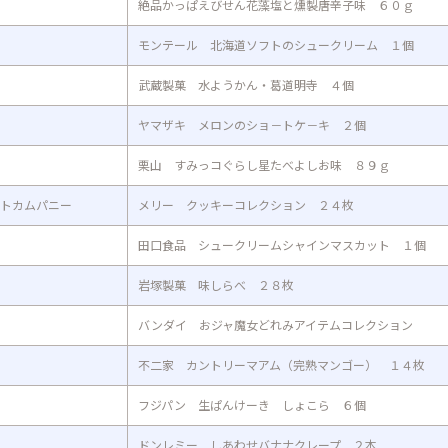
絶品かっぱえびせん花藻塩と燻製唐辛子味 ６０ｇ
モンテール 北海道ソフトのシュークリーム １個
武蔵製菓 水ようかん・葛道明寺 ４個
ヤマザキ メロンのショ－トケ－キ ２個
栗山 すみっコぐらし星たべよしお味 ８９ｇ
トカムパニー
メリー クッキーコレクション ２４枚
田口食品 シュークリームシャインマスカット １個
岩塚製菓 味しらべ ２８枚
バンダイ おジャ魔女どれみアイテムコレクション
不二家 カントリーマアム（完熟マンゴー） １４枚
フジパン 生ぱんけーき しょこら ６個
ドンレミー しあわせバナナクレープ ２本