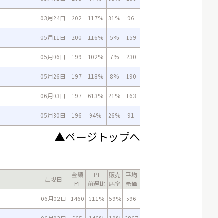
03月24日
202
117%
31%
96
05月11日
200
116%
5%
159
05月06日
199
102%
7%
230
05月26日
197
118%
8%
190
06月03日
197
613%
21%
163
05月30日
196
94%
26%
91
▲ページトップへ
金額
PI
販売
平均
出現日
PI
前週比
店率
売価
06月02日
1460
311%
59%
596
06月03日
565
146%
10%
2867