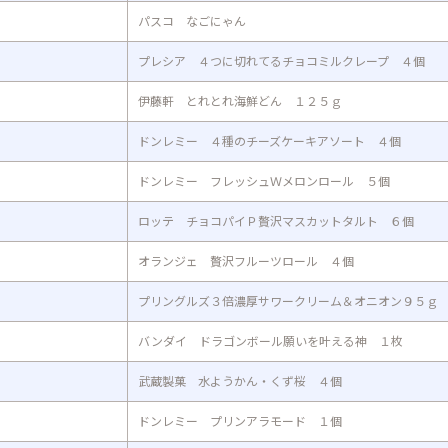
パスコ なごにゃん
プレシア ４つに切れてるチョコミルクレープ ４個
伊藤軒 とれとれ海鮮どん １２５ｇ
ドンレミー ４種のチーズケーキアソート ４個
ドンレミー フレッシュＷメロンロール ５個
ロッテ チョコパイＰ贅沢マスカットタルト ６個
オランジェ 贅沢フルーツロール ４個
プリングルズ３倍濃厚サワークリーム＆オニオン９５ｇ
バンダイ ドラゴンボール願いを叶える神 １枚
武蔵製菓 水ようかん・くず桜 ４個
ドンレミー プリンアラモード １個