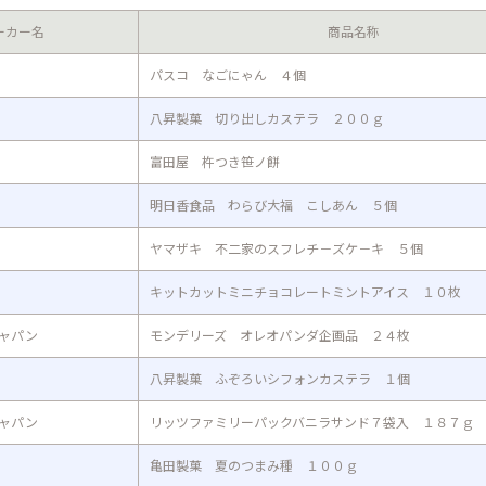
ーカー名
商品名称
パスコ なごにゃん ４個
八昇製菓 切り出しカステラ ２００ｇ
富田屋 杵つき笹ノ餅
明日香食品 わらび大福 こしあん ５個
ヤマザキ 不二家のスフレチ－ズケ－キ ５個
キットカットミニチョコレートミントアイス １０枚
ャパン
モンデリーズ オレオパンダ企画品 ２４枚
八昇製菓 ふぞろいシフォンカステラ １個
ャパン
リッツファミリーパックバニラサンド７袋入 １８７ｇ
亀田製菓 夏のつまみ種 １００ｇ