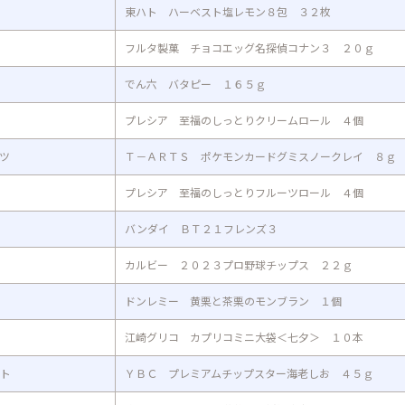
東ハト ハーベスト塩レモン８包 ３２枚
フルタ製菓 チョコエッグ名探偵コナン３ ２０ｇ
でん六 バタピー １６５ｇ
プレシア 至福のしっとりクリームロール ４個
ツ
Ｔ－ＡＲＴＳ ポケモンカードグミスノークレイ ８ｇ
プレシア 至福のしっとりフルーツロール ４個
バンダイ ＢＴ２１フレンズ３
カルビー ２０２３プロ野球チップス ２２ｇ
ドンレミー 黄栗と茶栗のモンブラン １個
江崎グリコ カプリコミニ大袋＜七夕＞ １０本
ト
ＹＢＣ プレミアムチップスター海老しお ４５ｇ