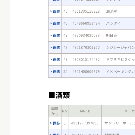
画像
45
4901335116328
湖池屋
画像
46
4549660959434
バンダイ
画像
47
4970934020633
明日香
画像
48
4901870301760
シジシージャパン
画像
49
4903015174482
ヤマザキビスケッ
画像
50
4901408606879
ＹＫベーキングカ
■酒類
画像
No.
JANCD
メーカ
かも
画像
1
4901777397095
サントリーホール
画像
2
4901411125701
麒麟麦酒