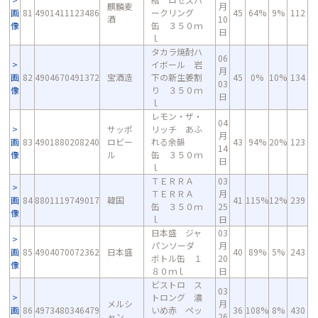
麒麟麦
月
画
81
4901411123486
ークリング
45
64%
9%
112
酒
10
像
缶 ３５０ｍ
日
ｌ
タカラ焼酎ハ
06
イボール 岩
月
画
82
4904670491372
宝酒造
下の新生姜割
45
0%
10%
134
03
像
り ３５０ｍ
日
ｌ
レモン・ザ・
04
サッポ
リッチ あふ
月
画
83
4901880208240
ロビー
れる余韻
43
94%
20%
123
14
像
ル
缶 ３５０ｍ
日
ｌ
ＴＥＲＲＡ
03
ＴＥＲＲＡ
月
画
84
8801119749017
韓国
41
115%
12%
239
缶 ３５０ｍ
25
像
ｌ
日
日本盛 ジャ
03
パンソーダ
月
画
85
4904070072362
日本盛
40
89%
5%
243
ボトル缶 １
20
像
８０ｍｌ
日
ビストロ ス
03
トロング 濃
メルシ
月
画
86
4973480346479
いめ赤 ペッ
36
108%
8%
430
ャン
26