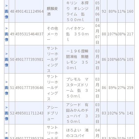
キリン 本搾
05
麒麟麦
り オレンジ
月
画
48
4901411124964
92
80%
11%
160
酒
ライム 缶
06
像
５００ｍｌ
日
04
その他
ハイネケン
月
画
49
4595315464037
メーカ
缶 ３５０ｍ
88
107%
38%
217
07
像
ー
ｌ
日
サント
－１９６度瞬
03
リーホ
間凍結 無糖
月
画
50
4901777393981
ールデ
86
108%
65%
105
レモン ３５
24
像
ィング
０ｍｌ
日
ス
サント
プレモル マ
03
リーホ
スターズドリ
月
画
51
4901777393646
ールデ
86
89%
27%
259
ーム 缶 ３
24
像
ィング
５０ｍｌ
日
ス
アシード 有
03
アシー
田みかんのチ
月
画
52
4985011711243
ドブリ
83
102%
5%
141
ューハイ ３
23
像
ュー
５０ｍｌ
日
サント
ほろよい 渚
04
リーホ
のココパイ
月
画
53
4901777395329
ールデ
83
92%
31%
107