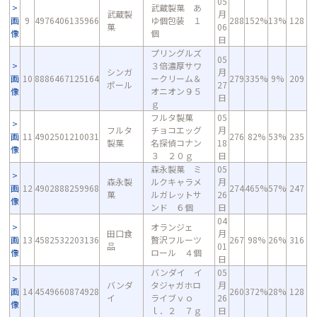
05
武蔵製菓 あ
武蔵製
月
画
9
4976406135966
ゆ個包装 １
288
152%
13%
128
菓
06
像
個
日
プリングルズ
05
３倍濃厚サワ
シンガ
月
画
10
8886467125164
ークリーム＆
279
335%
9%
209
ポール
27
像
オニオン９５
日
ｇ
フルタ製菓
05
フルタ
チョコエッグ
月
画
11
4902501210031
276
82%
53%
235
製菓
名探偵コナン
18
像
３ ２０ｇ
日
森永製菓 ミ
05
森永製
ルクキャラメ
月
画
12
4902888259968
274
465%
57%
247
菓
ルガレットサ
26
像
ンド ６個
日
04
オランジェ
田口食
月
画
13
4582532203136
贅沢フルーツ
267
98%
26%
316
品
01
像
ロール ４個
日
バンダイ イ
05
バンダ
タジャガホロ
月
画
14
4549660874928
260
372%
28%
128
イ
ライブｖｏ
26
像
ｌ．２ ７ｇ
日