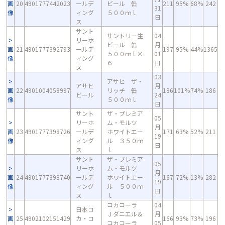
画
20
4901777442023
ールデ
ビール 缶
211
95%
68%
242
31
像
ィング
５００ｍｌ
日
ス
サント
サントリー生
04
リーホ
ビール 缶
月
画
21
4901777392793
ールデ
197
95%
44%
1365
５００ｍｌ×
01
像
ィング
６
日
ス
03
アサヒ ザ・
アサヒ
月
画
22
4901004058997
リッチ 缶
186
101%
74%
186
ビール
24
像
５００ｍｌ
日
サント
ザ・プレミア
05
リーホ
ム・モルツ
月
画
23
4901777398726
ールデ
ホワイトエー
171
63%
52%
211
19
像
ィング
ル ３５０ｍ
日
ス
ｌ
サント
ザ・プレミア
05
リーホ
ム・モルツ
月
画
24
4901777398740
ールデ
ホワイトエー
167
72%
13%
282
19
像
ィング
ル ５００ｍ
日
ス
ｌ
コカコーラ
04
日本コ
Ｊダニエル＆
月
画
25
4902102151429
カ・コ
166
93%
73%
196
コカコーラ
05