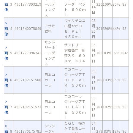
月
画
3
4901777393219
ールデ
ソーダ ペッ
310
100%
30%
87
14
像
ィング
ト ６００ｍ
日
ス
ｌ
ウェルチココ
05
アサヒ
ロ軽やかロ
月
画
4
4901340075849
301
396%
44%
95
飲料
ゼ ＰＥＴ
26
像
４５０ｍｌ
日
サント
サントリー
05
リーホ
伊右衛門 新
月
画
5
4901777396241
ールデ
300
83%
6%
1845
茶入り ６０
13
像
ィング
０ｍｌ×２４
日
ス
コカコーラ
03
日本コ
ジョージアＴ
月
画
6
4902102151566
カ・コ
ＨＥＢＬＡＣ
288
103%
85%
98
15
像
ーラ
Ｋ ５００ｍ
日
ｌ
コカコーラ
03
日本コ
ジョージアＴ
月
画
7
4902102151573
カ・コ
ＨＥＬＡＴＴ
281
102%
89%
98
15
像
ーラ
Ｅ ５００ｍ
日
ｌ
ＣＧＣ 挽き
04
シジシ
たて香るコー
月
画
8
4901870175781
ージャ
279
83%
18%
86