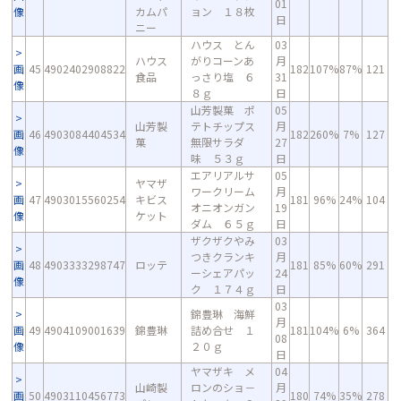
01
像
カムパ
ョン １８枚
日
ニー
ハウス とん
03
ハウス
がりコーンあ
月
画
45
4902402908822
182
107%
87%
121
食品
っさり塩 ６
31
像
８ｇ
日
山芳製菓 ポ
05
山芳製
テトチップス
月
画
46
4903084404534
182
260%
7%
127
菓
無限サラダ
27
像
味 ５３ｇ
日
エアリアルサ
05
ヤマザ
ワークリーム
月
画
47
4903015560254
キビス
181
96%
24%
104
オニオンガン
19
像
ケット
ダム ６５ｇ
日
ザクザクやみ
03
つきクランキ
月
画
48
4903333298747
ロッテ
181
85%
60%
291
ーシェアパッ
24
像
ク １７４ｇ
日
03
錦豊琳 海鮮
月
画
49
4904109001639
錦豊琳
詰め合せ １
181
104%
6%
364
08
像
２０ｇ
日
ヤマザキ メ
04
山崎製
ロンのショ－
月
画
50
4903110456773
180
74%
35%
278