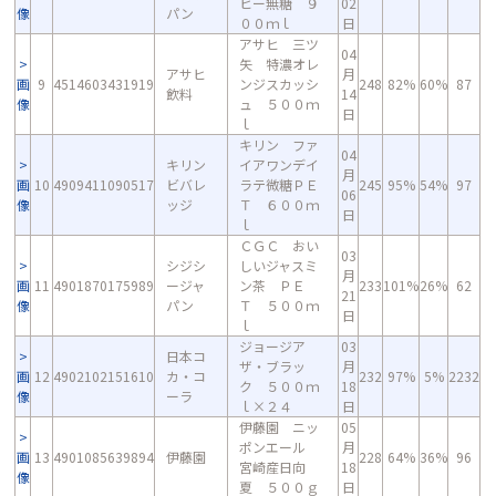
ヒー無糖 ９
02
像
パン
００ｍｌ
日
アサヒ 三ツ
04
矢 特濃オレ
アサヒ
月
画
9
4514603431919
ンジスカッシ
248
82%
60%
87
飲料
14
像
ュ ５００ｍ
日
ｌ
キリン ファ
04
キリン
イアワンデイ
月
画
10
4909411090517
ビバレ
ラテ微糖ＰＥ
245
95%
54%
97
06
像
ッジ
Ｔ ６００ｍ
日
ｌ
ＣＧＣ おい
03
シジシ
しいジャスミ
月
画
11
4901870175989
ージャ
ン茶 ＰＥ
233
101%
26%
62
21
像
パン
Ｔ ５００ｍ
日
ｌ
ジョージア
03
日本コ
ザ・ブラッ
月
画
12
4902102151610
カ・コ
232
97%
5%
2232
ク ５００ｍ
18
像
ーラ
ｌ×２４
日
伊藤園 ニッ
05
ポンエール
月
画
13
4901085639894
伊藤園
228
64%
36%
96
宮崎産日向
18
像
夏 ５００ｇ
日