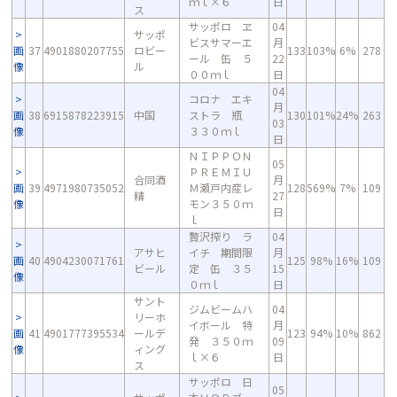
ｍｌ×６
日
ス
サッポロ ヱ
04
サッポ
ビスサマーエ
月
画
37
4901880207755
ロビー
133
103%
6%
278
ール 缶 ５
22
像
ル
００ｍｌ
日
04
コロナ エキ
月
画
38
6915878223915
中国
ストラ 瓶
130
101%
24%
263
03
像
３３０ｍｌ
日
ＮＩＰＰＯＮ
05
ＰＲＥＭＩＵ
合同酒
月
画
39
4971980735052
Ｍ瀬戸内産レ
128
569%
7%
109
精
27
像
モン３５０ｍ
日
ｌ
贅沢搾り ラ
04
アサヒ
イチ 期間限
月
画
40
4904230071761
125
98%
16%
109
ビール
定 缶 ３５
15
像
０ｍｌ
日
サント
ジムビームハ
04
リーホ
イボール 特
月
画
41
4901777395534
ールデ
123
94%
10%
862
発 ３５０ｍ
09
像
ィング
ｌ×６
日
ス
サッポロ 日
05