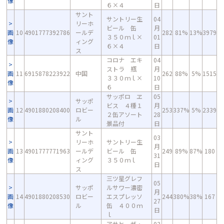
像
６×４
日
サント
サントリー生
04
リーホ
ビール 缶
月
画
10
4901777392786
ールデ
282
81%
13%
3979
３５０ｍｌ×
01
像
ィング
６×４
日
ス
コロナ エキ
04
ストラ 瓶
月
画
11
6915878223922
中国
262
88%
5%
1515
３３０ｍｌ×
10
像
６
日
サッポロ ヱ
05
サッポ
ビス ４種１
月
画
12
4901880208400
ロビー
253
337%
5%
2339
２缶アソート
28
像
ル
景品付
日
サント
03
リーホ
サントリー生
月
画
13
4901777771963
ールデ
ビール 缶
249
89%
87%
180
31
像
ィング
３５０ｍｌ
日
ス
三ツ星グレフ
05
サッポ
ルサワー濃密
月
画
14
4901880208530
ロビー
エスプレッソ
244
380%
38%
167
27
像
ル
缶 ４００ｍ
日
ｌ
アサヒ ザ・
03