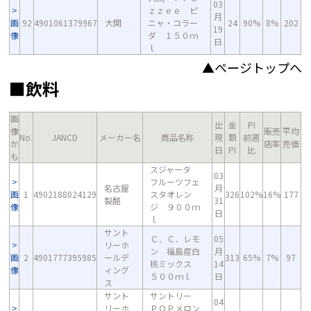
03
ｚｚｅｅ ピ
月
画
92
4901061379967
大関
ニャ・コラー
24
90%
8%
202
19
像
ダ １５０ｍ
日
ｌ
▲ページトップへ
■飲料
画
出
金
PI
像
販売
平均
No.
JANCD
メーカー名
商品名称
現
額
前週
か
店率
売価
日
PI
比
も
スジャータ
03
フルーツフェ
名古屋
月
画
1
4902188024129
スタオレン
326
102%
16%
177
製酪
31
像
ジ ９００ｍ
日
ｌ
サント
Ｃ．Ｃ．レモ
05
リーホ
ン 福島産白
月
画
2
4901777395985
ールデ
313
65%
7%
97
桃ミックス
14
像
ィング
５００ｍｌ
日
ス
サント
サントリー
04
リーホ
ＰＯＰメロン