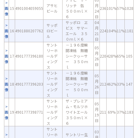
アサヒ
リッチ 缶
月
画
15
4901004059055
236
101%
57%
1028
ビール
５００ｍｌ×
24
像
６
日
サッポロ ヱ
04
サッポ
ビス サマー
月
画
16
4901880207762
ロビー
224
104%
11%
1181
エール ３５
21
像
ル
０ｍｌ×６
日
サント
－１９６度瞬
05
リーホ
間凍結 無糖
月
画
17
4901777396180
ールデ
シークヮーサ
220
428%
65%
105
26
像
ィング
ー ３５０ｍ
日
ス
ｌ
サント
－１９６度瞬
05
リーホ
間凍結 無糖
月
画
18
4901777396203
ールデ
シークヮーサ
212
462%
33%
147
26
像
ィング
ー ５００ｍ
日
ス
ｌ
サント
ザ・プレミア
05
リーホ
ム・モルツホ
月
画
19
4901777398771
ールデ
ワイトエール
211
69%
37%
1183
19
像
ィング
３５０ｍｌ×
日
ス
６
サント
03
リーホ
サントリー生
月