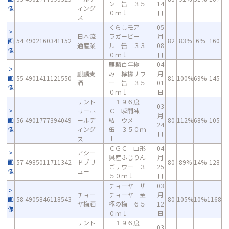
ン 缶 ３５
14
像
ィング
０ｍｌ
日
ス
くらしモア
05
日本流
ラガービー
月
画
54
4902160341152
82
83%
6%
160
通産業
ル 缶 ３３
08
像
０ｍｌ
日
麒麟百年極
04
麒麟麦
み 檸檬サワ
月
画
55
4901411121550
81
100%
69%
145
酒
ー 缶 ３５
01
像
０ｍｌ
日
サント
－１９６度
03
リーホ
Ｃ 瞬間凍
月
画
56
4901777394049
ールデ
結 ウメ
80
112%
68%
105
24
像
ィング
缶 ３５０ｍ
日
ス
ｌ
ＣＧＣ 山形
04
アシー
県産ふじりん
月
画
57
4985011711342
ドブリ
80
89%
14%
128
ごサワー ３
25
像
ュー
５０ｍｌ
日
チョーヤ ザ
03
チョー
チョーヤ 至
月
画
58
4905846118543
80
105%
10%
1168
ヤ梅酒
極の梅 ６５
12
像
０ｍｌ
日
サント
－１９６度
03