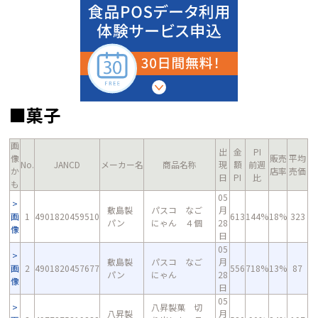
■菓子
画
出
金
PI
像
販売
平均
No.
JANCD
メーカー名
商品名称
現
額
前週
か
店率
売価
日
PI
比
も
05
敷島製
パスコ なご
月
画
1
4901820459510
613
144%
18%
323
パン
にゃん ４個
28
像
日
05
敷島製
パスコ なご
月
画
2
4901820457677
556
718%
13%
87
パン
にゃん
28
像
日
05
八昇製菓 切
八昇製
月