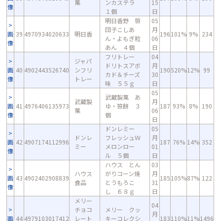
菓
ンカステラ
15
像
１個
日
明日香野 笹
05
団子こしあ
月
画
39
4970934020633
明日香
196
101%
9%
234
ん・よもぎ粒
06
像
あん ４個
日
フリトレー
04
ジャパ
ドリトスアボ
月
画
40
4902443526740
ンフリ
190
520%
12%
99
カド＆チーズ
30
像
トレー
味 ５５ｇ
日
05
武蔵製菓 あ
武蔵製
月
画
41
4976406135973
ゆ・笹餅 ３
187
93%
8%
190
菓
06
像
個
日
ドンレミー
05
ドンレ
フレッシュＷ
月
画
42
4907174112996
187
76%
14%
352
ミー
メロンロー
01
像
ル ５個
日
ハウス とん
03
ハウス
がりコーン焼
月
画
43
4902402908839
185
105%
87%
122
食品
とうもろこ
31
像
し ６８ｇ
日
メリー
04
チョコ
メリー クッ
月
画
44
4979103017412
レート
キーコレクシ
183
110%
11%
1496