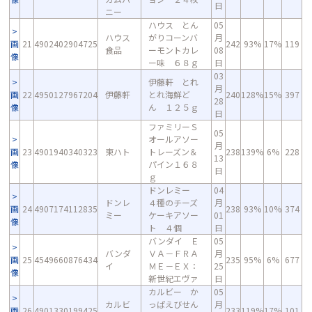
日
ニー
ハウス とん
05
ハウス
がりコーンバ
月
画
21
4902402904725
242
93%
17%
119
食品
ーモントカレ
08
像
ー味 ６８ｇ
日
03
伊藤軒 とれ
月
画
22
4950127967204
伊藤軒
とれ海鮮ど
240
128%
15%
397
28
像
ん １２５ｇ
日
ファミリーＳ
05
オールアソー
月
画
23
4901940340323
東ハト
トレーズン＆
238
139%
6%
228
13
像
パイン１６８
日
ｇ
ドンレミー
04
ドンレ
４種のチーズ
月
画
24
4907174112835
238
93%
10%
374
ミー
ケーキアソー
01
像
ト ４個
日
バンダイ Ｅ
05
バンダ
ＶＡ－ＦＲＡ
月
画
25
4549660876434
235
95%
6%
677
イ
ＭＥ－ＥＸ：
25
像
新世紀エヴァ
日
カルビー か
05
カルビ
っぱえびせん
月
画
26
4901330199425
233
119%
17%
101