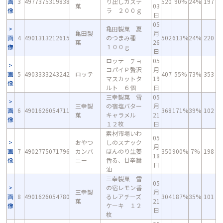
画
3
4977375319838
り出しカステ
520
90%
24%
197
菓
03
像
ラ ２００ｇ
日
05
亀田製菓 夏
亀田製
月
画
4
4901313212615
のつまみ種
502
613%
24%
220
菓
26
像
１００ｇ
日
ロッテ チョ
05
コパイＰ贅沢
月
画
5
4903333243242
ロッテ
407
55%
73%
353
マスカットタ
19
像
ルト ６個
日
三幸製菓 雪
05
三幸製
の宿塩バター
月
画
6
4901626054711
368
171%
39%
102
菓
キャラメル
21
像
１２枚
日
素材市場いわ
05
おやつ
しのスナック
月
画
7
4902775071796
カンパ
ほんのり生姜
350
900%
7%
198
18
像
ニー
香る、甘辛醤
日
油
三幸製菓 雪
05
の宿レモン香
三幸製
月
画
8
4901626054780
るレアチーズ
304
187%
35%
101
菓
21
像
ケーキ １２
日
枚