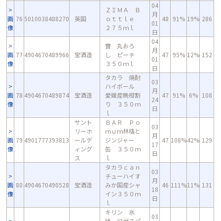
04
ＺＩＭＡ Ｂ
月
画
76
5010038488270
英国
ｏｔｔｌｅ
48
91%
19%
286
01
像
２７５ｍｌ
日
04
寶 丸おろ
月
画
77
4904670489966
宝酒造
し ピーチ
47
95%
12%
152
01
像
３５０ｍｌ
日
タカラ 焼酎
03
ハイボール
月
画
78
4904670489874
宝酒造
愛媛産晩柑割
47
91%
6%
108
24
像
り ３５０ｍ
日
ｌ
サント
ＢＡＲ Ｐｏ
03
リーホ
ｍｕｍ林檎と
月
画
79
4901777393813
ールデ
ジンジャー
47
108%
42%
129
17
像
ィング
缶 ３５０ｍ
日
ス
ｌ
タカラｃａｎ
03
チューハイす
月
画
80
4904670490528
宝酒造
みか国産シャ
46
111%
11%
131
18
像
イン３５０ｍ
日
ｌ
キリン 氷
03
結 ロゼスパ