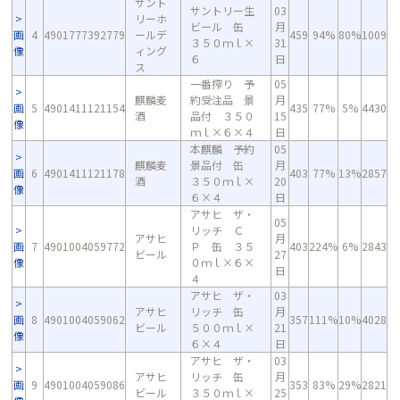
サント
サントリー生
03
リーホ
ビール 缶
月
画
4
4901777392779
ールデ
459
94%
80%
1009
３５０ｍｌ×
31
像
ィング
６
日
ス
一番搾り 予
05
麒麟麦
約受注品 景
月
画
5
4901411121154
435
77%
5%
4430
酒
品付 ３５０
15
像
ｍｌ×６×４
日
本麒麟 予約
05
麒麟麦
景品付 缶
月
画
6
4901411121178
403
77%
13%
2857
酒
３５０ｍｌ×
20
像
６×４
日
アサヒ ザ・
05
リッチ Ｃ
アサヒ
月
画
7
4901004059772
Ｐ 缶 ３５
403
224%
6%
2843
ビール
27
像
０ｍｌ×６×
日
４
アサヒ ザ・
03
アサヒ
リッチ 缶
月
画
8
4901004059062
357
111%
10%
4028
ビール
５００ｍｌ×
21
像
６×４
日
アサヒ ザ・
03
アサヒ
リッチ 缶
月
画
9
4901004059086
353
83%
29%
2821
ビール
３５０ｍｌ×
25