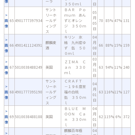
像
ーラ
３５０ｍｌ
日
サント
ＢＡＲ Ｐｏ
05
リーホ
ｍｕｍ あん
月
画
65
4901777397934
ールデ
ずとオレン
70
85%
47%
131
05
像
ィング
ジ ３５０ｍ
日
ス
ｌ
キリン 氷
04
麒麟麦
結 九州産ゆ
月
画
66
4901411124391
66
88%
15%
159
酒
ず 缶 ５０
08
像
０ｍｌ
日
03
ＺＩＭＡ Ｃ
月
画
67
5010038488249
英国
ａｎ ３３０
63
94%
11%
240
31
像
ｍｌ
日
サント
ＣＲＡＦＴ
04
リーホ
－１９６度至
月
画
68
4901777395190
ールデ
福の白桃
63
116%
11%
127
01
像
ィング
缶 ３５０ｍ
日
ス
ｌ
ＢＬＵＥ Ｍ
04
ＯＯＮ Ｃａ
月
画
69
5010038488188
英国
62
115%
6%
372
ｎ ３３０ｍ
01
像
ｌ
日
麒麟百年極
04