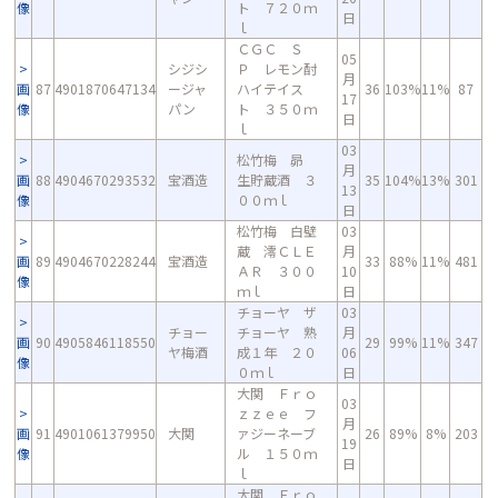
像
ト ７２０ｍ
日
ｌ
ＣＧＣ Ｓ
05
シジシ
Ｐ レモン酎
月
画
87
4901870647134
ージャ
ハイテイス
36
103%
11%
87
17
像
パン
ト ３５０ｍ
日
ｌ
03
松竹梅 昴
月
画
88
4904670293532
宝酒造
生貯蔵酒 ３
35
104%
13%
301
13
像
００ｍｌ
日
松竹梅 白壁
03
蔵 澪ＣＬＥ
月
画
89
4904670228244
宝酒造
33
88%
11%
481
ＡＲ ３００
10
像
ｍｌ
日
チョーヤ ザ
03
チョー
チョーヤ 熟
月
画
90
4905846118550
29
99%
11%
347
ヤ梅酒
成１年 ２０
06
像
０ｍｌ
日
大関 Ｆｒｏ
03
ｚｚｅｅ フ
月
画
91
4901061379950
大関
ァジーネーブ
26
89%
8%
203
19
像
ル １５０ｍ
日
ｌ
大関 Ｆｒｏ