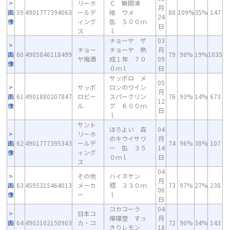
リーホ
Ｃ 瞬間凍
月
画
59
4901777394063
ールデ
結 ウメ
80
109%
35%
147
24
像
ィング
缶 ５００ｍ
日
ス
ｌ
チョーヤ ザ
03
チョー
チョーヤ 熟
月
画
60
4905846118499
79
98%
19%
1035
ヤ梅酒
成１年 ７０
09
像
０ｍｌ
日
サッポロ メ
05
サッポ
ロンのワイン
月
画
61
4901880207847
ロビー
スパークリン
76
93%
14%
673
12
像
ル
グ ６００ｍ
日
ｌ
サント
ほろよい 森
04
リーホ
のキウイサワ
月
画
62
4901777395343
ールデ
74
96%
38%
107
ー 缶 ３５
14
像
ィング
０ｍｌ
日
ス
04
その他
ハイネケン
月
画
63
4595315464013
メーカ
瓶 ３３０ｍ
73
97%
27%
238
06
像
ー
ｌ
日
コカコーラ
04
日本コ
檸檬堂 すっ
月
画
64
4902102150903
カ・コ
72
90%
34%
143
きりレモン
18