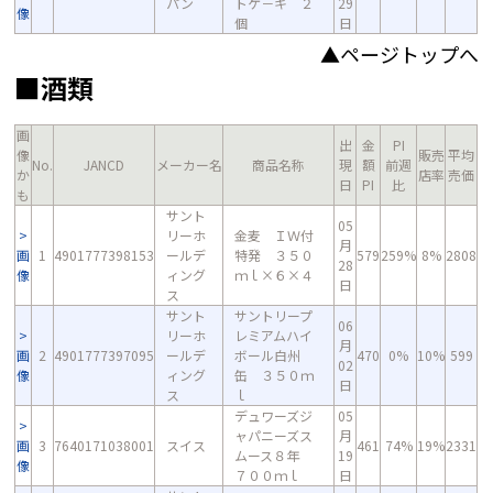
パン
トケ－キ ２
29
像
個
日
▲ページトップへ
■酒類
画
出
金
PI
像
販売
平均
No.
JANCD
メーカー名
商品名称
現
額
前週
か
店率
売価
日
PI
比
も
サント
05
リーホ
金麦 ＩＷ付
月
画
1
4901777398153
ールデ
特発 ３５０
579
259%
8%
2808
28
像
ィング
ｍｌ×６×４
日
ス
サント
サントリープ
06
リーホ
レミアムハイ
月
画
2
4901777397095
ールデ
ボール白州
470
0%
10%
599
02
像
ィング
缶 ３５０ｍ
日
ス
ｌ
デュワーズジ
05
ャパニーズス
月
画
3
7640171038001
スイス
461
74%
19%
2331
ムース８年
19
像
７００ｍｌ
日