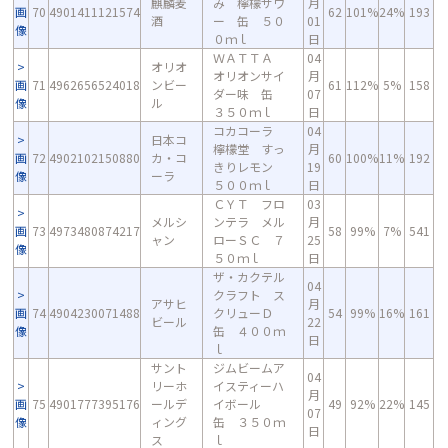
麒麟麦
み 檸檬サワ
月
画
70
4901411121574
62
101%
24%
193
酒
ー 缶 ５０
01
像
０ｍｌ
日
ＷＡＴＴＡ
04
オリオ
オリオンサイ
月
画
71
4962656524018
ンビー
61
112%
5%
158
ダー味 缶
07
像
ル
３５０ｍｌ
日
コカコーラ
04
日本コ
檸檬堂 すっ
月
画
72
4902102150880
カ・コ
60
100%
11%
192
きりレモン
19
像
ーラ
５００ｍｌ
日
ＣＹＴ フロ
03
メルシ
ンテラ メル
月
画
73
4973480874217
58
99%
7%
541
ャン
ローＳＣ ７
25
像
５０ｍｌ
日
ザ・カクテル
04
クラフト ス
アサヒ
月
画
74
4904230071488
クリューＤ
54
99%
16%
161
ビール
22
像
缶 ４００ｍ
日
ｌ
サント
ジムビームア
04
リーホ
イスティーハ
月
画
75
4901777395176
ールデ
イボール
49
92%
22%
145
07
像
ィング
缶 ３５０ｍ
日
ス
ｌ