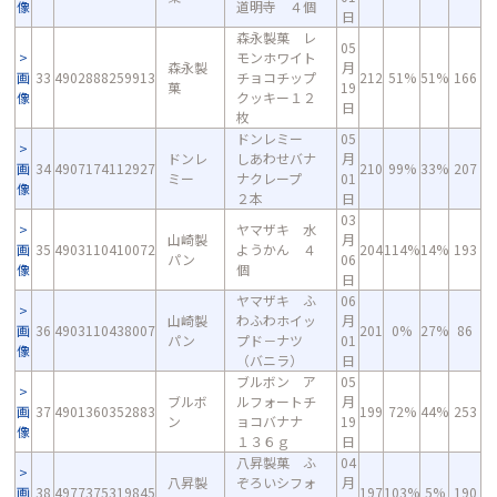
像
道明寺 ４個
日
森永製菓 レ
05
モンホワイト
森永製
月
画
33
4902888259913
チョコチップ
212
51%
51%
166
菓
19
像
クッキー１２
日
枚
ドンレミー
05
ドンレ
しあわせバナ
月
画
34
4907174112927
210
99%
33%
207
ミー
ナクレープ
01
像
２本
日
03
ヤマザキ 水
山崎製
月
画
35
4903110410072
ようかん ４
204
114%
14%
193
パン
06
像
個
日
ヤマザキ ふ
06
山崎製
わふわホイッ
月
画
36
4903110438007
201
0%
27%
86
パン
プド－ナツ
01
像
（バニラ）
日
ブルボン ア
05
ブルボ
ルフォートチ
月
画
37
4901360352883
199
72%
44%
253
ン
ョコバナナ
19
像
１３６ｇ
日
八昇製菓 ふ
04
八昇製
ぞろいシフォ
月
画
38
4977375319845
197
103%
5%
190