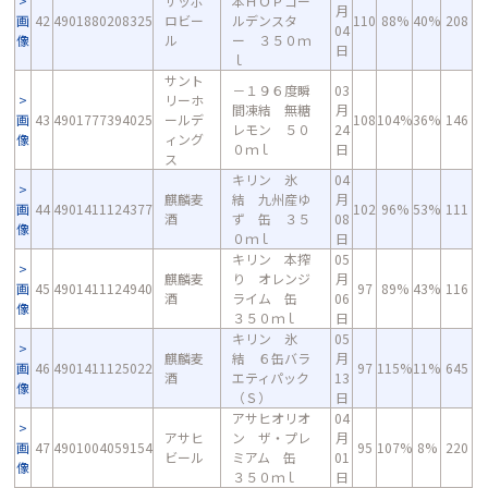
サッポ
本ＨＯＰゴー
月
画
42
4901880208325
ロビー
ルデンスタ
110
88%
40%
208
04
像
ル
ー ３５０ｍ
日
ｌ
サント
－１９６度瞬
03
リーホ
間凍結 無糖
月
画
43
4901777394025
ールデ
108
104%
36%
146
レモン ５０
24
像
ィング
０ｍｌ
日
ス
キリン 氷
04
麒麟麦
結 九州産ゆ
月
画
44
4901411124377
102
96%
53%
111
酒
ず 缶 ３５
08
像
０ｍｌ
日
キリン 本搾
05
麒麟麦
り オレンジ
月
画
45
4901411124940
97
89%
43%
116
酒
ライム 缶
06
像
３５０ｍｌ
日
キリン 氷
05
麒麟麦
結 ６缶バラ
月
画
46
4901411125022
97
115%
11%
645
酒
エティパック
13
像
（Ｓ）
日
アサヒオリオ
04
アサヒ
ン ザ・プレ
月
画
47
4901004059154
95
107%
8%
220
ビール
ミアム 缶
01
像
３５０ｍｌ
日