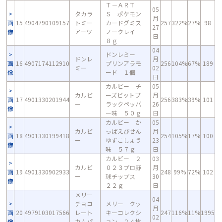
Ｔ－ＡＲＴ
05
タカラ
Ｓ ポケモン
月
画
15
4904790109157
トミー
カードグミス
257
322%
27%
98
27
像
アーツ
ノークレイ
日
８ｇ
04
ドンレミー
ドンレ
月
画
16
4907174112910
プリンアラモ
256
104%
67%
189
ミー
02
像
ード １個
日
カルビー チ
05
カルビ
ーズビットブ
月
画
17
4901330201944
256
383%
39%
101
ー
ラックペッパ
26
像
ー味 ５０ｇ
日
カルビー か
05
カルビ
っぱえびせん
月
画
18
4901330199418
254
105%
17%
100
ー
ゆずこしょう
23
像
味 ５７ｇ
日
カルビー ２
03
カルビ
０２３プロ野
月
画
19
4901330902933
248
99%
72%
102
ー
球チップス
30
像
２２ｇ
日
メリー
04
チョコ
メリー クッ
月
画
20
4979103017566
レート
キーコレクシ
247
116%
11%
1995
02
像
カムパ
ョン ２４枚