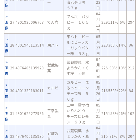
ー
海老チリ味
23
像
５７ｇ
日
04
でん六 バタ
月
画
27
4901930006703
でん六
ピー １６５
229
111%
6%
294
12
像
ｇ
日
東ハト ビー
05
ルにビーノガ
月
画
28
4901940113514
東ハト
228
308%
14%
86
ーリックバタ
27
像
ー味 ５３ｇ
日
04
武蔵製菓 水
武蔵製
月
画
29
4976406135928
ようかん・く
226
93%
10%
212
菓
01
像
ず桜 ４個
日
カルビー ま
05
カルビ
るっとコーン
月
画
30
4901330183011
216
553%
22%
84
ー
チーズ味 ５
26
像
０ｇ
日
三幸 雪の宿
05
三幸製
かりんとう
月
画
31
4901626272986
215
158%
26%
102
菓
チーズとレモ
21
像
ン ６０ｇ
日
04
武蔵製菓 水
武蔵製
月
画
32
4976406135935
ようかん・葛
215
91%
8%
204
菓
01