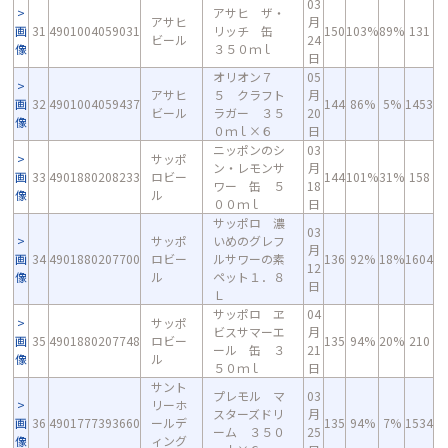
03
アサヒ ザ・
アサヒ
月
画
31
4901004059031
リッチ 缶
150
103%
89%
131
ビール
24
像
３５０ｍｌ
日
オリオン７
05
アサヒ
５ クラフト
月
画
32
4901004059437
144
86%
5%
1453
ビール
ラガー ３５
20
像
０ｍｌ×６
日
ニッポンのシ
03
サッポ
ン・レモンサ
月
画
33
4901880208233
ロビー
144
101%
31%
158
ワー 缶 ５
18
像
ル
００ｍｌ
日
サッポロ 濃
03
サッポ
いめのグレフ
月
画
34
4901880207700
ロビー
ルサワーの素
136
92%
18%
1604
12
像
ル
ペット１．８
日
Ｌ
サッポロ ヱ
04
サッポ
ビスサマーエ
月
画
35
4901880207748
ロビー
135
94%
20%
210
ール 缶 ３
21
像
ル
５０ｍｌ
日
サント
プレモル マ
03
リーホ
スターズドリ
月
画
36
4901777393660
ールデ
135
94%
7%
1534
ーム ３５０
25
像
ィング