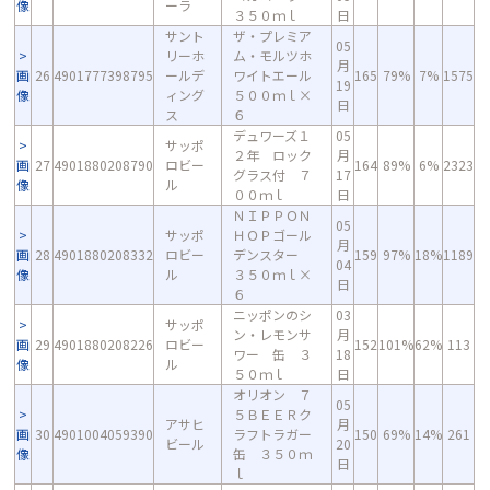
像
ーラ
３５０ｍｌ
日
サント
ザ・プレミア
05
リーホ
ム・モルツホ
月
画
26
4901777398795
ールデ
ワイトエール
165
79%
7%
1575
19
像
ィング
５００ｍｌ×
日
ス
６
デュワーズ１
05
サッポ
２年 ロック
月
画
27
4901880208790
ロビー
164
89%
6%
2323
グラス付 ７
17
像
ル
００ｍｌ
日
ＮＩＰＰＯＮ
05
サッポ
ＨＯＰゴール
月
画
28
4901880208332
ロビー
デンスター
159
97%
18%
1189
04
像
ル
３５０ｍｌ×
日
６
ニッポンのシ
03
サッポ
ン・レモンサ
月
画
29
4901880208226
ロビー
152
101%
62%
113
ワー 缶 ３
18
像
ル
５０ｍｌ
日
オリオン ７
05
５ＢＥＥＲク
アサヒ
月
画
30
4901004059390
ラフトラガー
150
69%
14%
261
ビール
20
像
缶 ３５０ｍ
日
ｌ