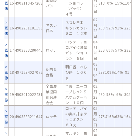
山崎製
月
画
15
4903110457268
－ショコラ
313
0%
15%
1104
パン
12
像
（パック）
日
４号
02
ネスレ日本
ネスレ
月
画
16
4902201181150
キットカット
293
92%
91%
225
日本
23
像
ミニ １２枚
日
ロッテ チョ
04
コパイ＜濃厚
月
画
17
4903333280445
ロッテ
289
69%
57%
232
ガトーショコ
28
像
ラ＞ ６個
日
03
明日香 わら
明日香
月
画
18
4971294027072
び餅 １６０
283
109%
14%
91
食品
04
像
ｇ
日
全国農
全農 エーコ
02
業協同
ープしっとり
月
画
19
4908010022431
280
93%
6%
305
組合連
バウムクーヘ
23
像
合会
ン １０個
日
ロッテ パイ
05
の実＜抹茶テ
月
画
20
4903333211647
ロッテ
275
416%
63%
164
ィラミス＞
05
像
６９ｇ
日
02
マルキン ヨ
マルキ
月