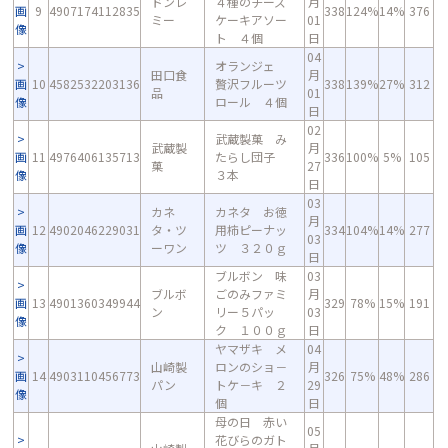
ドンレ
４種のチーズ
月
画
9
4907174112835
338
124%
14%
376
ミー
ケーキアソー
01
像
ト ４個
日
04
オランジェ
田口食
月
画
10
4582532203136
贅沢フルーツ
338
139%
27%
312
品
01
像
ロール ４個
日
02
武蔵製菓 み
武蔵製
月
画
11
4976406135713
たらし団子
336
100%
5%
105
菓
27
像
３本
日
03
カネ
カネタ お徳
月
画
12
4902046229031
タ・ツ
用柿ピーナッ
334
104%
14%
277
03
像
ーワン
ツ ３２０ｇ
日
ブルボン 味
03
ブルボ
ごのみファミ
月
画
13
4901360349944
329
78%
15%
191
ン
リー５パッ
03
像
ク １００ｇ
日
ヤマザキ メ
04
山崎製
ロンのショ－
月
画
14
4903110456773
326
75%
48%
286
パン
トケ－キ ２
29
像
個
日
母の日 赤い
05
花びらのガト