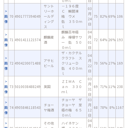
０ｍｌ
日
サント
－１９６度
03
リーホ
Ｃ 瞬間凍
月
画
70
4901777394049
ールデ
結 ウメ
75
82%
69%
106
24
像
ィング
缶 ３５０ｍ
日
ス
ｌ
麒麟百年極
04
麒麟麦
み 檸檬サワ
月
画
71
4901411121574
72
64%
26%
193
酒
ー 缶 ５０
01
像
０ｍｌ
日
ザ・カクテル
04
クラフト ス
アサヒ
月
画
72
4904230071488
クリューＤ
70
56%
27%
169
ビール
22
像
缶 ４００ｍ
日
ｌ
03
ＺＩＭＡ Ｃ
月
画
73
5010038488249
英国
ａｎ ３３０
69
71%
11%
238
31
像
ｍｌ
日
チョーヤ ザ
03
チョー
チョーヤ 至
月
画
74
4905846118543
68
78%
8%
1167
ヤ梅酒
極の梅 ６５
12
像
０ｍｌ
日
04
その他
ハイネケン
月