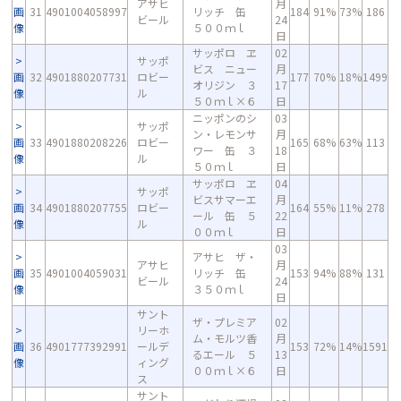
アサヒ
月
画
31
4901004058997
リッチ 缶
184
91%
73%
186
ビール
24
像
５００ｍｌ
日
サッポロ ヱ
02
サッポ
ビス ニュー
月
画
32
4901880207731
ロビー
177
70%
18%
1499
オリジン ３
17
像
ル
５０ｍｌ×６
日
ニッポンのシ
03
サッポ
ン・レモンサ
月
画
33
4901880208226
ロビー
165
68%
63%
113
ワー 缶 ３
18
像
ル
５０ｍｌ
日
サッポロ ヱ
04
サッポ
ビスサマーエ
月
画
34
4901880207755
ロビー
164
55%
11%
278
ール 缶 ５
22
像
ル
００ｍｌ
日
03
アサヒ ザ・
アサヒ
月
画
35
4901004059031
リッチ 缶
153
94%
88%
131
ビール
24
像
３５０ｍｌ
日
サント
ザ・プレミア
02
リーホ
ム・モルツ香
月
画
36
4901777392991
ールデ
153
72%
14%
1591
るエール ５
13
像
ィング
００ｍｌ×６
日
ス
サント