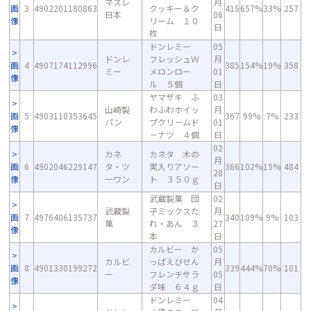
ネスレ
月
画
3
4902201180863
クッキー＆ク
415
657%
33%
257
日本
06
像
リーム １０
日
枚
ドンレミー
05
ドンレ
フレッシュＷ
月
画
4
4907174112996
385
154%
19%
358
ミー
メロンロー
01
像
ル ５個
日
ヤマザキ ふ
03
山崎製
わふわホイッ
月
画
5
4903110353645
367
99%
7%
233
パン
プクリ－ムド
01
像
－ナツ ４個
日
02
カネ
カネタ 木の
月
画
6
4902046229147
タ・ツ
実入りアソー
366
102%
15%
484
28
像
ーワン
ト ３５０ｇ
日
武蔵製菓 団
02
武蔵製
子ミックスた
月
画
7
4976406135737
340
109%
9%
103
菓
れ・あん ３
27
像
本
日
カルビー か
05
カルビ
っぱえびせん
月
画
8
4901330199272
339
444%
70%
101
ー
フレンチサラ
05
像
ダ味 ６４ｇ
日
ドンレミー
04