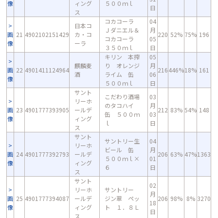
像
ィング
５００ｍｌ
日
ス
コカコーラ
04
日本コ
Ｊダニエル＆
月
画
21
4902102151429
カ・コ
220
52%
75%
196
コカコーラ
05
像
ーラ
３５０ｍｌ
日
キリン 本搾
05
麒麟麦
り オレンジ
月
画
22
4901411124964
216
446%
18%
161
酒
ライム 缶
06
像
５００ｍｌ
日
サント
こだわり酒場
03
リーホ
のタコハイ
月
画
23
4901777393905
ールデ
212
83%
54%
148
缶 ５００ｍ
03
像
ィング
ｌ
日
ス
サント
サントリー生
04
リーホ
ビール 缶
月
画
24
4901777392793
ールデ
206
63%
47%
1363
５００ｍｌ×
01
像
ィング
６
日
ス
サント
02
リーホ
サントリー
月
画
25
4901777394087
ールデ
ジン翠 ペッ
206
98%
8%
3270
18
像
ィング
ト １．８Ｌ
日
ス