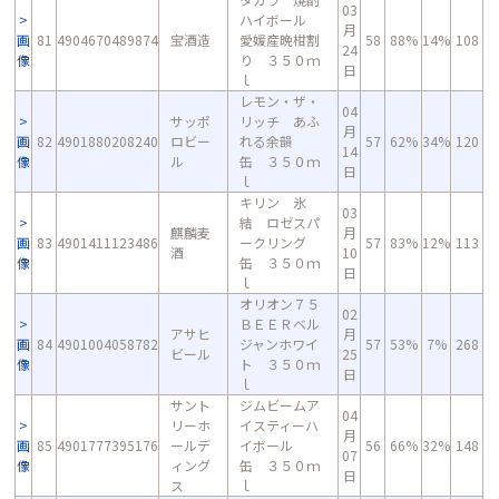
03
ハイボール
月
画
81
4904670489874
宝酒造
愛媛産晩柑割
58
88%
14%
108
24
像
り ３５０ｍ
日
ｌ
レモン・ザ・
04
サッポ
リッチ あふ
月
画
82
4901880208240
ロビー
れる余韻
57
62%
34%
120
14
像
ル
缶 ３５０ｍ
日
ｌ
キリン 氷
03
結 ロゼスパ
麒麟麦
月
画
83
4901411123486
ークリング
57
83%
12%
113
酒
10
像
缶 ３５０ｍ
日
ｌ
オリオン７５
02
ＢＥＥＲベル
アサヒ
月
画
84
4901004058782
ジャンホワイ
57
53%
7%
268
ビール
25
像
ト ３５０ｍ
日
ｌ
サント
ジムビームア
04
リーホ
イスティーハ
月
画
85
4901777395176
ールデ
イボール
56
66%
32%
148
07
像
ィング
缶 ３５０ｍ
日
ス
ｌ