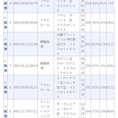
アサヒ
リッチ 缶
月
画
4
4901004059079
434
88%
86%
718
ビール
３５０ｍｌ×
05
像
６
日
アサヒ ザ・
03
アサヒ
リッチ 缶
月
画
5
4901004059086
428
98%
33%
2832
ビール
３５０ｍｌ×
25
像
６×４
日
淡麗グリーン
05
ラベル予約景
麒麟麦
月
画
6
4901411125244
品付き ３５
422
383%
11%
3111
酒
07
像
０ｍｌ×６×
日
４
のどごし生
04
麒麟麦
クローズドＣ
月
画
7
4901411124834
396
87%
8%
3002
酒
Ｐ ３５０ｍ
22
像
ｌ×６×４
日
スーパードラ
02
イ生ジョッキ
アサヒ
月
画
8
4901004059123
缶大生 ４８
392
82%
10%
5722
ビール
14
像
５ｍｌ×６×
日
４
サント
ザ・プレミア
02
リーホ
ム・モルツ
月
画
9
4901777393721
ールデ
384
97%
14%
4659
缶 ３５０ｍ
26
像
ィング