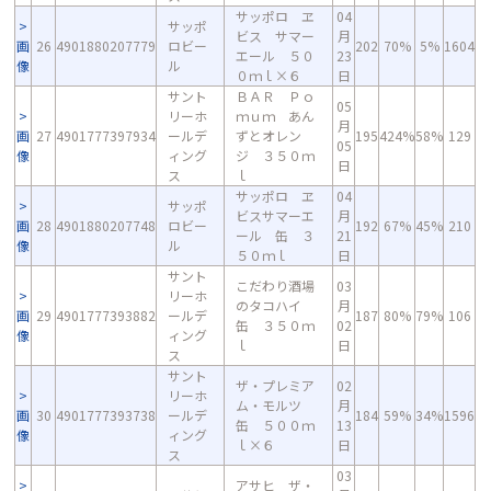
サッポロ ヱ
04
サッポ
ビス サマー
月
画
26
4901880207779
ロビー
202
70%
5%
1604
エール ５０
23
像
ル
０ｍｌ×６
日
サント
ＢＡＲ Ｐｏ
05
リーホ
ｍｕｍ あん
月
画
27
4901777397934
ールデ
ずとオレン
195
424%
58%
129
05
像
ィング
ジ ３５０ｍ
日
ス
ｌ
サッポロ ヱ
04
サッポ
ビスサマーエ
月
画
28
4901880207748
ロビー
192
67%
45%
210
ール 缶 ３
21
像
ル
５０ｍｌ
日
サント
こだわり酒場
03
リーホ
のタコハイ
月
画
29
4901777393882
ールデ
187
80%
79%
106
缶 ３５０ｍ
02
像
ィング
ｌ
日
ス
サント
ザ・プレミア
02
リーホ
ム・モルツ
月
画
30
4901777393738
ールデ
184
59%
34%
1596
缶 ５００ｍ
13
像
ィング
ｌ×６
日
ス
03
アサヒ ザ・