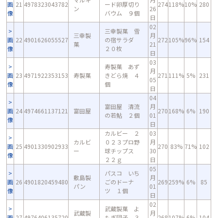
画
21
4978323043782
ード卵厚切り
274
118%
10%
280
ン
26
像
バウム ９個
日
02
三幸製菓 雪
三幸製
月
画
22
4901626055527
の宿サラダ
272
105%
96%
154
菓
21
像
２０枚
日
03
寿製菓 あず
月
画
23
4971922353153
寿製菓
きどら焼 ４
271
111%
5%
231
05
像
個
日
04
富田屋 清流
月
画
24
4974661137121
富田屋
270
168%
6%
190
の若鮎 ２個
01
像
日
カルビー ２
03
カルビ
０２３プロ野
月
画
25
4901330902933
270
83%
71%
102
ー
球チップス
30
像
２２ｇ
日
05
パスコ いち
敷島製
月
画
26
4901820459480
ごのドーナ
269
259%
6%
85
パン
01
像
ツ １個
日
02
武蔵製菓 よ
武蔵製
月
画
27
4976406135720
もぎ団子 ３
268
107%
6%
104