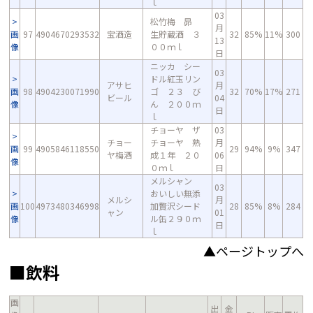
ｌ
03
松竹梅 昴
月
画
97
4904670293532
宝酒造
生貯蔵酒 ３
32
85%
11%
300
13
像
００ｍｌ
日
ニッカ シー
03
ドル紅玉リン
アサヒ
月
画
98
4904230071990
ゴ ２３ び
32
70%
17%
271
ビール
04
像
ん ２００ｍ
日
ｌ
チョーヤ ザ
03
チョー
チョーヤ 熟
月
画
99
4905846118550
29
94%
9%
347
ヤ梅酒
成１年 ２０
06
像
０ｍｌ
日
メルシャン
03
おいしい無添
メルシ
月
画
100
4973480346998
加贅沢シード
28
85%
8%
284
ャン
01
像
ル缶２９０ｍ
日
ｌ
▲ページトップへ
■飲料
画
出
金