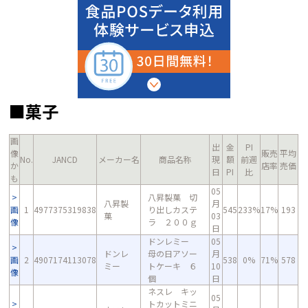
■菓子
画
出
金
PI
像
販売
平均
No.
JANCD
メーカー名
商品名称
現
額
前週
か
店率
売価
日
PI
比
も
05
八昇製菓 切
八昇製
月
画
1
4977375319838
り出しカステ
545
233%
17%
193
菓
03
像
ラ ２００ｇ
日
ドンレミー
05
ドンレ
母の日アソー
月
画
2
4907174113078
538
0%
71%
578
ミー
トケーキ ６
10
像
個
日
ネスレ キッ
05
トカットミニ