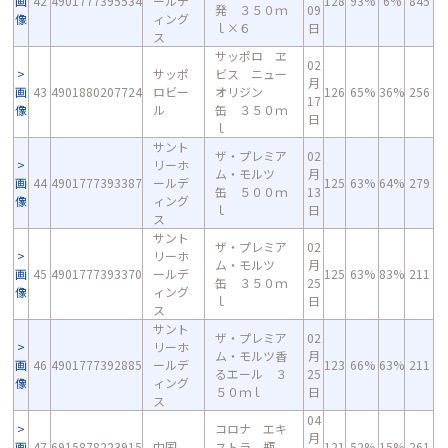
画
42
4901777395534
ールデ
128
93%
6%
845
発 ３５０ｍ
09
像
ィング
ｌ×６
日
ス
サッポロ ヱ
02
サッポ
ビス ニュー
月
画
43
4901880207724
ロビー
オリジン
126
65%
36%
256
17
像
ル
缶 ３５０ｍ
日
ｌ
サント
ザ・プレミア
02
リーホ
ム・モルツ
月
画
44
4901777393387
ールデ
125
63%
64%
279
缶 ５００ｍ
13
像
ィング
ｌ
日
ス
サント
ザ・プレミア
02
リーホ
ム・モルツ
月
画
45
4901777393370
ールデ
125
63%
83%
211
缶 ３５０ｍ
25
像
ィング
ｌ
日
ス
サント
ザ・プレミア
02
リーホ
ム・モルツ香
月
画
46
4901777392885
ールデ
123
66%
63%
211
るエール ３
25
像
ィング
５０ｍｌ
日
ス
04
コロナ エキ
月
画
47
6915878223915
中国
ストラ 瓶
121
52%
15%
261