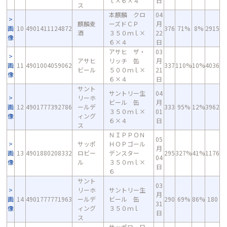
ｌ×６×４
日
ス
本麒麟 クロ
04
麒麟麦
ーズドＣＰ
月
画
10
4901411124872
376
71%
8%
2915
酒
３５０ｍｌ×
22
像
６×４
日
アサヒ ザ・
03
アサヒ
リッチ 缶
月
画
11
4901004059062
337
110%
10%
4036
ビール
５００ｍｌ×
21
像
６×４
日
サント
サントリー生
04
リーホ
ビール 缶
月
画
12
4901777392786
ールデ
333
95%
12%
3962
３５０ｍｌ×
01
像
ィング
６×４
日
ス
ＮＩＰＰＯＮ
05
サッポ
ＨＯＰゴール
月
画
13
4901880208332
ロビー
デンスター
295
327%
41%
1176
04
像
ル
３５０ｍｌ×
日
６
サント
03
リーホ
サントリー生
月
画
14
4901777771963
ールデ
ビール 缶
290
69%
86%
180
31
像
ィング
３５０ｍｌ
日
ス
サッポロ 日