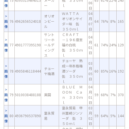
画
75
4595315464013
メーカ
瓶 ３３０ｍ
65
61%
22%
240
06
像
ー
ｌ
日
ＷＡＴＴＡ
04
オリオ
オリオンサイ
月
画
76
4962656524018
ンビー
64
76%
8%
165
ダー味 缶
07
像
ル
３５０ｍｌ
日
サント
ＣＲＡＦＴ
04
リーホ
－１９６度至
月
画
77
4901777395190
ールデ
福の白桃
61
74%
24%
129
01
像
ィング
缶 ３５０ｍ
日
ス
ｌ
チョーヤ 熟
03
成一年本格梅
チョー
月
画
78
4905846118444
酒ソーダ
60
85%
16%
192
ヤ梅酒
05
像
缶 ３５０ｍ
日
ｌ
ＢＬＵＥ Ｍ
04
ＯＯＮ Ｃａ
月
画
79
5010038488188
英国
59
68%
7%
370
ｎ ３３０ｍ
01
像
ｌ
日
富永貿易 甲
03
富永貿
州韮崎ジンソ
月
画
80
4936790537890
59
64%
5%
144
易
ーダ 缶 ３
02
像
５０ｍｌ
日
タカラ 焼酎