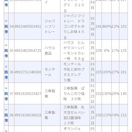
イ
04
像
グミ ３１０
日
ｇ
ジャパンフリ
05
ジャパ
トレー ドラ
月
画
34
4902443503451
ンフリ
ゴンポテトの
241
460%
12%
102
06
像
トレー
りしお味４５
日
ｇ
ハウス とん
05
ハウス
がりコーンバ
月
画
35
4902402904725
239
0%
17%
135
食品
ーモントカレ
08
像
ー味 ６８ｇ
日
モンテール
03
モンテ
牛乳と卵のプ
月
画
36
4902751346580
235
105%
27%
201
ール
チエクレア
01
像
５個
日
02
三幸製菓 ぱ
三幸製
月
画
37
4901626023427
りんこのり塩
232
130%
29%
145
菓
25
像
味 ３０枚
日
三幸製菓 丸
02
三幸製
大豆せんべい
月
画
38
4901626036618
230
115%
74%
152
菓
旨口醤油味
25
像
１０枚
日
オランジェ
05