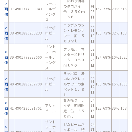
こだわり酒場
03
リーホ
のタコハイ
月
画
37
4901777393943
ールデ
152
77%
29%
616
缶 ３５０ｍ
03
像
ィング
ｌ×６
日
ス
ニッポンのシ
03
サッポ
ン・レモンサ
月
画
38
4901880208233
ロビー
138
73%
32%
158
ワー 缶 ５
18
像
ル
００ｍｌ
日
サント
プレモル マ
03
リーホ
スターズドリ
月
画
39
4901777393660
ールデ
134
68%
10%
1525
ーム ３５０
25
像
ィング
ｍｌ×６
日
ス
サッポロ 濃
03
サッポ
いめのグレフ
月
画
40
4901880207700
ロビー
ルサワーの素
133
96%
15%
1605
12
像
ル
ペット１．８
日
Ｌ
贅沢搾り ラ
04
アサヒ
イチ 期間限
月
画
41
4904230071761
129
69%
39%
108
ビール
定 缶 ３５
15
像
０ｍｌ
日
サント
ジムビームハ
04
リーホ
イボール 特
月