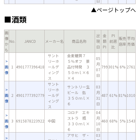
日
▲ページトップへ
■酒類
画
出
金
PI
像
販売
平均
No.
JANCD
メーカー名
商品名称
現
額
前週
か
店率
売価
日
PI
比
も
サント
金麦糖質７
05
リーホ
５％オフ 景
月
画
1
4901777396418
ールデ
品付特発 ３
799
301%
6%
2761
07
像
ィング
５０ｍｌ×６
日
ス
×４
サント
サントリー生
03
リーホ
ビール 缶
月
画
2
4901777392779
ールデ
487
61%
81%
1010
３５０ｍｌ×
31
像
ィング
６
日
ス
コロナ エキ
04
ストラ 瓶
月
画
3
6915878223922
中国
460
68%
5%
1543
３３０ｍｌ×
10
像
６
日
アサヒ ザ・
03