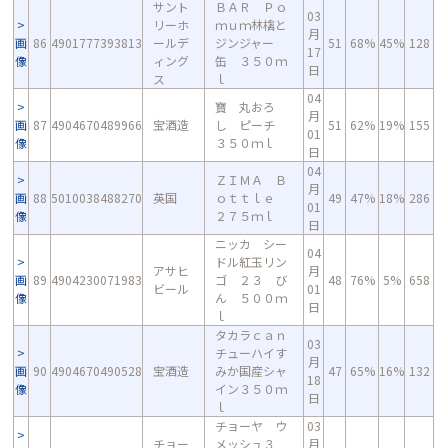
サント
ＢＡＲ Ｐｏ
03
リーホ
ｍｕｍ林檎と
月
画
86
4901777393813
ールデ
ジンジャー
51
68%
45%
128
17
像
ィング
缶 ３５０ｍ
日
ス
ｌ
04
寶 丸おろ
月
画
87
4904670489966
宝酒造
し ピーチ
51
62%
19%
155
01
像
３５０ｍｌ
日
04
ＺＩＭＡ Ｂ
月
画
88
5010038488270
英国
ｏｔｔｌｅ
49
47%
18%
286
01
像
２７５ｍｌ
日
ニッカ シー
04
ドル紅玉リン
アサヒ
月
画
89
4904230071983
ゴ ２３ び
48
76%
5%
658
ビール
01
像
ん ５００ｍ
日
ｌ
タカラｃａｎ
03
チューハイす
月
画
90
4904670490528
宝酒造
みか国産シャ
47
65%
16%
132
18
像
イン３５０ｍ
日
ｌ
チョーヤ ウ
03
チョー
メッシュ３
月