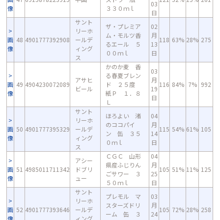
03
像
３３０ｍｌ
日
サント
ザ・プレミア
02
リーホ
ム・モルツ香
月
画
48
4901777392908
ールデ
118
63%
28%
275
るエール ５
13
像
ィング
００ｍｌ
日
ス
かのか麦 香
03
る春夏ブレン
アサヒ
月
画
49
4904230072089
ド ２５度
116
84%
7%
992
ビール
19
像
紙Ｐ １．８
日
Ｌ
サント
ほろよい 渚
04
リーホ
のココパイ
月
画
50
4901777395329
ールデ
115
54%
61%
105
ン 缶 ３５
14
像
ィング
０ｍｌ
日
ス
ＣＧＣ 山形
04
アシー
県産ふじりん
月
画
51
4985011711342
ドブリ
105
51%
11%
125
ごサワー ３
25
像
ュー
５０ｍｌ
日
サント
プレモル マ
03
リーホ
スターズドリ
月
画
52
4901777393646
ールデ
105
72%
28%
258
ーム 缶 ３
24
像
ィング