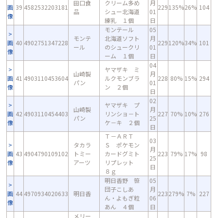
田口食
クリーム多め
月
画
39
4582532203181
229
135%
26%
104
品
シュー北海道
01
像
練乳 １個
日
モンテール
05
モンテ
北海道ソフト
月
画
40
4902751347228
229
120%
34%
101
ール
のシュークリ
01
像
ーム １個
日
04
ヤマザキ ミ
山崎製
月
画
41
4903110453604
ルクモンブラ
228
80%
15%
294
パン
01
像
ン ２個
日
02
ヤマザキ プ
山崎製
月
画
42
4903110454403
リンショ－ト
227
70%
10%
276
パン
25
像
ケ－キ ２個
日
Ｔ－ＡＲＴ
03
タカラ
Ｓ ポケモン
月
画
43
4904790109102
トミー
カードグミト
223
79%
17%
98
25
像
アーツ
リプレット
日
８ｇ
明日香野 笹
05
団子こしあ
月
画
44
4970934020633
明日香
223
279%
7%
227
ん・よもぎ粒
06
像
あん ４個
日
メリー