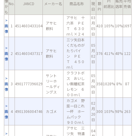
像
PI
販売
平均
No.
JANCD
メーカー名
商品名称
現
額
か
前週比
店率
売価
日
PI
も
アサヒ 十
03
アサヒ
六茶 ＰＥ
月
画
1
4514603433104
410
105%
10%
1697
飲料
Ｔ ６３０
05
像
ｍｌ×２４
日
三ツ矢日本
くだものが
05
アサヒ
たりパイ
月
画
2
4514603437317
376
411%
48%
122
飲料
ン ＰＥ
02
像
Ｔ ４５０
日
ｍｌ
クラフトボ
サント
05
ス おいし
リーホ
月
画
3
4901777396029
い無糖紅茶
358
1028%
8%
87
ールディ
06
像
レモン ６
ングス
日
００ｍｌ
カゴメ 野
02
菜一日これ
月
画
4
4901306004746
カゴメ
一杯 ホー
300
103%
98%
263
20
像
ムパック
日
９００ｍｌ
アサヒ 三
04
ツ矢 特濃