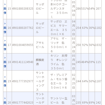
05
サッポ
本ＨＯＰゴー
月
画
15
4901880208325
ロビー
ルデンスタ
286
531%
54%
207
04
像
ル
ー ３５０ｍ
日
ｌ
サッポロ ヱ
04
サッポ
ビス サマー
月
画
16
4901880207762
ロビー
254
63%
30%
1182
エール ３５
21
像
ル
０ｍｌ×６
日
アサヒ ザ・
03
アサヒ
リッチ 缶
月
画
17
4901004059055
250
92%
56%
1032
ビール
５００ｍｌ×
24
像
６
日
キリン 本搾
05
麒麟麦
り オレンジ
月
画
18
4901411124940
245
484%
59%
115
酒
ライム 缶
06
像
３５０ｍｌ
日
サント
ザ・プレミア
02
リーホ
ム・モルツ香
月
画
19
4901777392977
ールデ
244
64%
50%
1187
るエール ３
25
像
ィング
５０ｍｌ×６
日
ス
サント
03
リーホ
サントリー生
月
画
20
4901777442023
ールデ
ビール 缶
235
69%
69%
242
31