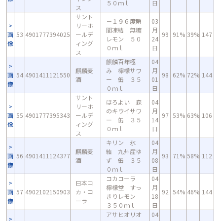
５０ｍｌ
日
ス
サント
－１９６度瞬
03
リーホ
間凍結 無糖
月
画
53
4901777394025
ールデ
99
91%
39%
147
レモン ５０
24
像
ィング
０ｍｌ
日
ス
麒麟百年極
04
麒麟麦
み 檸檬サワ
月
画
54
4901411121550
98
62%
72%
144
酒
ー 缶 ３５
01
像
０ｍｌ
日
サント
ほろよい 森
04
リーホ
のキウイサワ
月
画
55
4901777395343
ールデ
97
53%
63%
106
ー 缶 ３５
14
像
ィング
０ｍｌ
日
ス
キリン 氷
04
麒麟麦
結 九州産ゆ
月
画
56
4901411124377
93
71%
58%
112
酒
ず 缶 ３５
08
像
０ｍｌ
日
コカコーラ
04
日本コ
檸檬堂 すっ
月
画
57
4902102150903
カ・コ
92
54%
46%
144
きりレモン
18
像
ーラ
３５０ｍｌ
日
アサヒオリオ
04