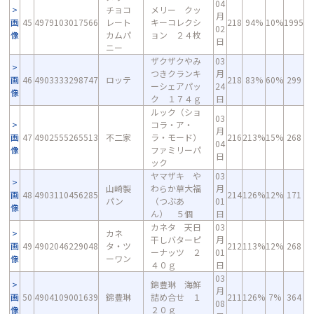
04
チョコ
メリー クッ
月
画
45
4979103017566
レート
キーコレクシ
218
94%
10%
1995
02
像
カムパ
ョン ２４枚
日
ニー
ザクザクやみ
03
つきクランキ
月
画
46
4903333298747
ロッテ
218
83%
60%
299
ーシェアパッ
24
像
ク １７４ｇ
日
ルック（ショ
03
コラ・ア・
月
画
47
4902555265513
不二家
ラ・モード）
216
213%
15%
268
04
像
ファミリーパ
日
ック
ヤマザキ や
03
山崎製
わらか草大福
月
画
48
4903110456285
214
126%
12%
171
パン
（つぶあ
01
像
ん） ５個
日
カネタ 天日
03
カネ
干しバターピ
月
画
49
4902046229048
タ・ツ
212
113%
12%
268
ーナッツ ２
01
像
ーワン
４０ｇ
日
03
錦豊琳 海鮮
月
画
50
4904109001639
錦豊琳
詰め合せ １
211
126%
7%
364
08
像
２０ｇ