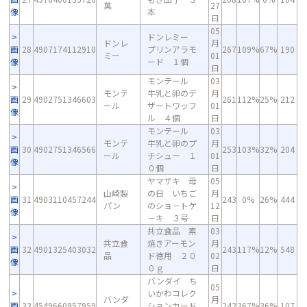
菓
27
像
本
日
05
ドンレミー
ドンレ
月
画
28
4907174112910
プリンアラモ
267
109%
67%
190
ミー
01
像
ード １個
日
モンテール
03
モンテ
牛乳と卵のデ
月
画
29
4902751346603
261
112%
25%
212
ール
ザートワッフ
01
像
ル ４個
日
モンテール
03
モンテ
牛乳と卵のプ
月
画
30
4902751346566
253
103%
32%
204
ール
チシュー １
01
像
０個
日
ヤマザキ 母
05
山崎製
の日 いちご
月
画
31
4903110457244
243
0%
26%
444
パン
のショ－トケ
12
像
－キ ３号
日
共立食品 素
03
共立食
焼きアーモン
月
画
32
4901325403032
243
117%
12%
548
品
ド徳用 ２０
02
像
０ｇ
日
バンダイ ち
05
いかわコレク
バンダ
月
画
33
4549660957959
ションカード
242
367%
36%
107