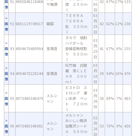
画
91
4905846118468
42
67%
17%
133
ヤ梅酒
度 ２５０ｍ
05
像
ｌ
日
ＴＥＲＲＡ
03
ＴＥＲＲＡ
月
画
92
8801119749017
韓国
42
82%
12%
238
缶 ３５０ｍ
25
像
ｌ
日
タカラ 焼酎
03
ハイボール
月
画
93
4904670489904
宝酒造
愛媛産晩柑割
41
67%
6%
155
25
像
り ５００ｍ
日
ｌ
松竹梅 白壁
03
蔵 澪ＣＬＥ
月
画
94
4904670228244
宝酒造
39
94%
16%
476
ＡＲ ３００
10
像
ｍｌ
日
ビストロ ス
03
トロング 濃
メルシ
月
画
95
4973480346479
いめ赤 ペッ
38
89%
7%
403
ャン
26
像
ト ７２０ｍ
日
ｌ
メルシャン
02
おいしい無添
メルシ
月
画
96
4973480346981
加贅沢シード
33
70%
9%
450
ャン
26
像
ル ５００ｍ
日