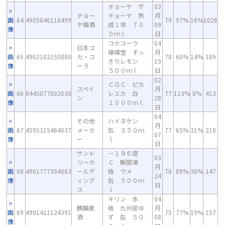
チョーヤ ザ
03
チョー
チョーヤ 熟
月
画
64
4905846118499
79
97%
16%
1026
ヤ梅酒
成１年 ７０
09
像
０ｍｌ
日
コカコーラ
04
日本コ
檸檬堂 すっ
月
画
65
4902102150880
カ・コ
78
60%
14%
189
きりレモン
19
像
ーラ
５００ｍｌ
日
02
ＣＧＣ ピカ
スペイ
月
画
66
8445077002038
レスカ 白
77
113%
8%
413
ン
28
像
１０００ｍｌ
日
04
その他
ハイネケン
月
画
67
4595315464037
メーカ
缶 ３５０ｍ
77
65%
31%
218
07
像
ー
ｌ
日
サント
－１９６度
03
リーホ
Ｃ 瞬間凍
月
画
68
4901777394063
ールデ
結 ウメ
76
89%
36%
147
24
像
ィング
缶 ５００ｍ
日
ス
ｌ
キリン 氷
04
麒麟麦
結 九州産ゆ
月
画
69
4901411124391
75
77%
19%
157
酒
ず 缶 ５０
08
像