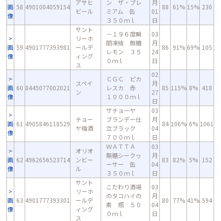
アサヒ
ン ザ・プレ
月
画
58
4901004059154
88
61%
15%
230
ビール
ミアム 缶
01
像
３５０ｍｌ
日
サント
－１９６度瞬
03
リーホ
間凍結 無糖
月
画
59
4901777393981
ールデ
86
91%
69%
105
レモン ３５
24
像
ィング
０ｍｌ
日
ス
02
ＣＧＣ ピカ
スペイ
月
画
60
8445077002021
レスカ 赤
85
115%
8%
418
ン
27
像
１０００ｍｌ
日
ザチョーヤ
03
チョー
ブランデー仕
月
画
61
4905846118529
84
106%
6%
1061
ヤ梅酒
立ブラック
04
像
７００ｍｌ
日
ＷＡＴＴＡ
03
オリオ
無糖シークヮ
月
画
62
4962656523714
ンビー
83
82%
5%
152
ーサー 缶
04
像
ル
３５０ｍｌ
日
サント
こだわり酒場
03
リーホ
のタコハイの
月
画
63
4901777393301
ールデ
80
77%
41%
594
素 瓶 ５０
04
像
ィング
０ｍｌ
日
ス