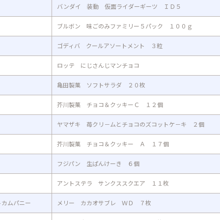
バンダイ 装動 仮面ライダーギーツ ＩＤ５
ブルボン 味ごのみファミリー５パック １００ｇ
ゴディバ クールアソートメント ３粒
ロッテ にじさんじマンチョコ
亀田製菓 ソフトサラダ ２０枚
芥川製菓 チョコ＆クッキーＣ １２個
ヤマザキ 苺クリ－ムとチョコのズコットケ－キ ２個
芥川製菓 チョコ＆クッキー Ａ １７個
フジパン 生ぱんけーき ６個
アントステラ サンクススクエア １１枚
トカムパニー
メリー カカオサブレ ＷＤ ７枚