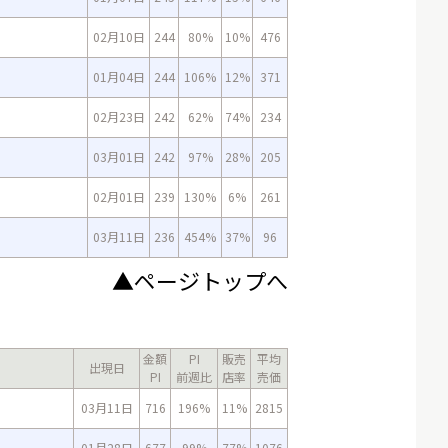
02月10日
244
80%
10%
476
01月04日
244
106%
12%
371
02月23日
242
62%
74%
234
03月01日
242
97%
28%
205
02月01日
239
130%
6%
261
03月11日
236
454%
37%
96
▲ページトップへ
金額
PI
販売
平均
出現日
PI
前週比
店率
売価
03月11日
716
196%
11%
2815
01月28日
677
99%
77%
1076