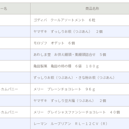
カー名
商品名称
ゴディバ クールアソートメント ６粒
ヤマザキ ずっしりお萩（つぶあん） ２個
モロゾフ オデット ６個
あわしま堂 お供え饅頭・栗饅頭詰合せ ５個
亀田製菓 亀田の柿の種 ６袋 １８０ｇ
ずっしりお萩（つぶあん）・きな粉お萩（つぶあん）
トカムパニー
メリー プレーンチョコレート ９６ｇ
ヤマザキ ずっしり豆大福（つぶあん） ２個
トカムパニー
メリー グレイシャスファンシーチョコレート ４０個
レーマン ルーブリアン ＲＬ－１２ＣＶ（Ｒ）