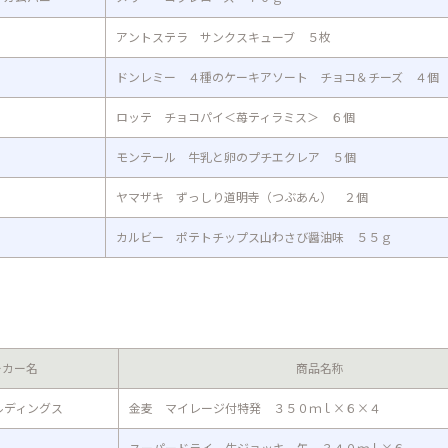
アントステラ サンクスキューブ ５枚
ドンレミー ４種のケーキアソート チョコ＆チーズ ４個
ロッテ チョコパイ＜苺ティラミス＞ ６個
モンテール 牛乳と卵のプチエクレア ５個
ヤマザキ ずっしり道明寺（つぶあん） ２個
カルビー ポテトチップス山わさび醤油味 ５５ｇ
ーカー名
商品名称
ルディングス
金麦 マイレージ付特発 ３５０ｍｌ×６×４
スーパードライ 生ジョッキ 缶 ３４０ｍｌ×６