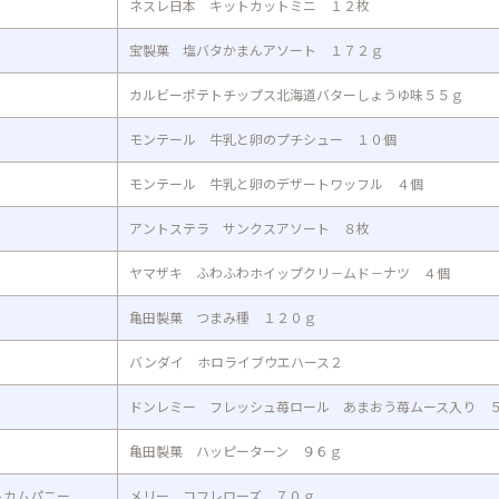
ネスレ日本 キットカットミニ １２枚
宝製菓 塩バタかまんアソート １７２ｇ
カルビーポテトチップス北海道バターしょうゆ味５５ｇ
モンテール 牛乳と卵のプチシュー １０個
モンテール 牛乳と卵のデザートワッフル ４個
アントステラ サンクスアソート ８枚
ヤマザキ ふわふわホイップクリ－ムド－ナツ ４個
亀田製菓 つまみ種 １２０ｇ
バンダイ ホロライブウエハース２
ドンレミー フレッシュ苺ロール あまおう苺ムース入り 
亀田製菓 ハッピーターン ９６ｇ
トカムパニー
メリー コフレローズ ７０ｇ