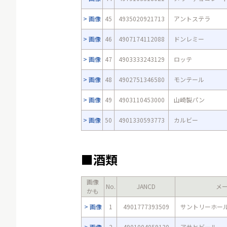
画像
45
4935020921713
アントステラ
画像
46
4907174112088
ドンレミー
画像
47
4903333243129
ロッテ
画像
48
4902751346580
モンテール
画像
49
4903110453000
山崎製パン
画像
50
4901330593773
カルビー
■酒類
画像
No.
JANCD
メ
かも
画像
1
4901777393509
サントリーホー
画像
2
4901004059130
アサヒビール