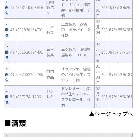
山崎
ド－ナツ（北海道
月
画
46
4903110359616
製パ
208
108%
18%
261
産小麦粉使用）７
01
像
ン
個
日
02
三立製菓 お徳
三立
月
画
47
4901830164701
用 源氏パイ ２
208
67%
55%
285
製菓
04
像
４枚
日
02
三幸
三幸製菓 塩揚屋
月
画
48
4901626074405
208
389%
5%
144
製菓
旨塩味 ９０ｇ
19
像
日
01
オランジェ 魅惑
田口
月
画
49
4582532202795
のとろける生カス
206
97%
12%
189
食品
04
像
テラ １個
日
ドンレミー しあ
02
ドン
わせ生キャラメル
月
画
50
4907174112361
レミ
206
97%
19%
266
スフレロール ６
01
像
ー
個
日
▲ページトップへ
■酒類
画