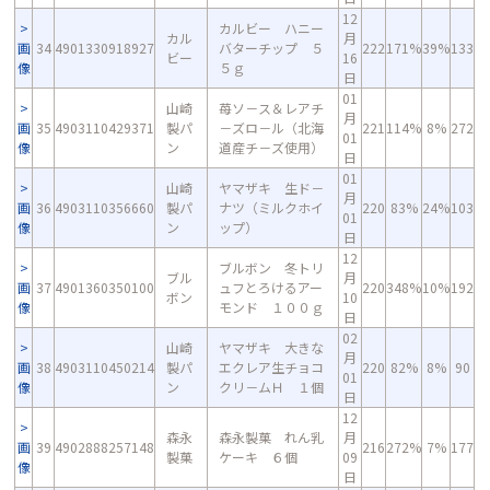
12
カルビー ハニー
カル
月
画
34
4901330918927
バターチップ ５
222
171%
39%
133
ビー
16
像
５ｇ
日
01
山崎
苺ソ－ス＆レアチ
月
画
35
4903110429371
製パ
－ズロ－ル（北海
221
114%
8%
272
01
像
ン
道産チ－ズ使用）
日
01
山崎
ヤマザキ 生ド－
月
画
36
4903110356660
製パ
ナツ（ミルクホイ
220
83%
24%
103
01
像
ン
ップ）
日
12
ブルボン 冬トリ
ブル
月
画
37
4901360350100
ュフとろけるアー
220
348%
10%
192
ボン
10
像
モンド １００ｇ
日
02
山崎
ヤマザキ 大きな
月
画
38
4903110450214
製パ
エクレア生チョコ
220
82%
8%
90
01
像
ン
クリ－ムＨ １個
日
12
森永
森永製菓 れん乳
月
画
39
4902888257148
216
272%
7%
177
製菓
ケーキ ６個
09
像
日