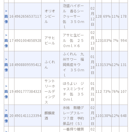
泡盛ハイボー
02
オリオ
ル 香るシー
月
画
16
4962656537117
ンビー
クヮーサー
128
69%
11%
178
12
像
ル
缶 ３５０ｍ
日
ｌ
02
アサヒ生ビー
アサヒ
月
画
17
4901004058928
ル 缶 ２５
123
103%
7%
994
ビール
13
像
０ｍｌ×６
日
ふくれん 九
01
州サワー 福
ふくれ
月
画
18
4908809595412
岡県産キウ
113
153%
12%
131
ん
18
像
イ ３５０ｍ
日
ｌ
サント
ほろよい ジ
01
リーホ
ャスミンライ
月
画
19
4901777384323
ールデ
112
73%
76%
107
チ 缶 ３５
31
像
ィング
０ｍｌ
日
ス
氷結 無糖グ
02
麒麟麦
レープフルー
月
画
20
4901411123394
110
138%
12%
648
酒
ツ７度 予約
19
像
景品付（Ｓ）
日
一番搾り糖質
02