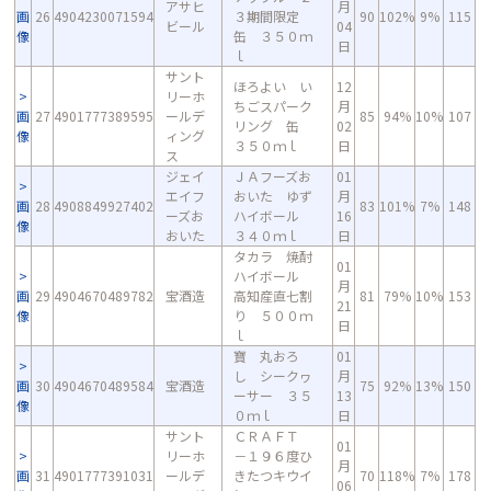
アサヒ
月
画
26
4904230071594
３期間限定
90
102%
9%
115
ビール
04
像
缶 ３５０ｍ
日
ｌ
サント
ほろよい い
12
リーホ
ちごスパーク
月
画
27
4901777389595
ールデ
85
94%
10%
107
リング 缶
02
像
ィング
３５０ｍｌ
日
ス
ジェイ
ＪＡフーズお
01
エイフ
おいた ゆず
月
画
28
4908849927402
83
101%
7%
148
ーズお
ハイボール
16
像
おいた
３４０ｍｌ
日
タカラ 焼酎
01
ハイボール
月
画
29
4904670489782
宝酒造
高知産直七割
81
79%
10%
153
21
像
り ５００ｍ
日
ｌ
寶 丸おろ
01
し シークヮ
月
画
30
4904670489584
宝酒造
75
92%
13%
150
ーサー ３５
13
像
０ｍｌ
日
サント
ＣＲＡＦＴ
01
リーホ
－１９６度ひ
月
画
31
4901777391031
ールデ
きたつキウイ
70
118%
7%
178
06