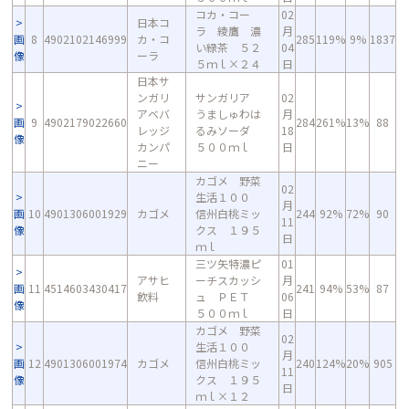
コカ・コー
02
日本コ
ラ 綾鷹 濃
月
画
8
4902102146999
カ・コ
285
119%
9%
1837
い緑茶 ５２
04
像
ーラ
５ｍｌ×２４
日
日本サ
ンガリ
サンガリア
02
アベバ
うましゅわは
月
画
9
4902179022660
284
261%
13%
88
レッジ
るみソーダ
18
像
カンパ
５００ｍｌ
日
ニー
カゴメ 野菜
02
生活１００
月
画
10
4901306001929
カゴメ
信州白桃ミッ
244
92%
72%
90
11
像
クス １９５
日
ｍｌ
三ツ矢特濃ピ
01
アサヒ
ーチスカッシ
月
画
11
4514603430417
241
94%
53%
87
飲料
ュ ＰＥＴ
06
像
５００ｍｌ
日
カゴメ 野菜
02
生活１００
月
画
12
4901306001974
カゴメ
信州白桃ミッ
240
124%
20%
905
11
像
クス １９５
日
ｍｌ×１２