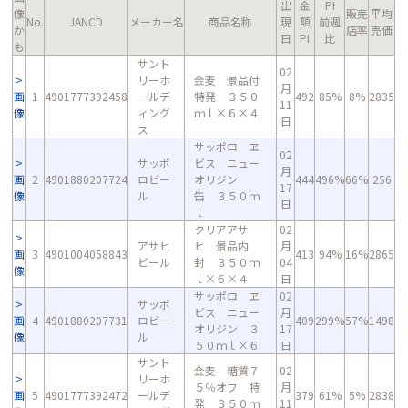
出
金
PI
像
販売
平均
No.
JANCD
メーカー名
商品名称
現
額
前週
か
店率
売価
日
PI
比
も
サント
02
リーホ
金麦 景品付
月
画
1
4901777392458
ールデ
特発 ３５０
492
85%
8%
2835
11
像
ィング
ｍｌ×６×４
日
ス
サッポロ ヱ
02
サッポ
ビス ニュー
月
画
2
4901880207724
ロビー
オリジン
444
496%
66%
256
17
像
ル
缶 ３５０ｍ
日
ｌ
クリアアサ
02
アサヒ
ヒ 景品内
月
画
3
4901004058843
413
94%
16%
2865
ビール
封 ３５０ｍ
04
像
ｌ×６×４
日
サッポロ ヱ
02
サッポ
ビス ニュー
月
画
4
4901880207731
ロビー
409
299%
57%
1498
オリジン ３
17
像
ル
５０ｍｌ×６
日
サント
金麦 糖質７
02
リーホ
５％オフ 特
月
画
5
4901777392472
ールデ
379
61%
5%
2838
発 ３５０ｍ
11