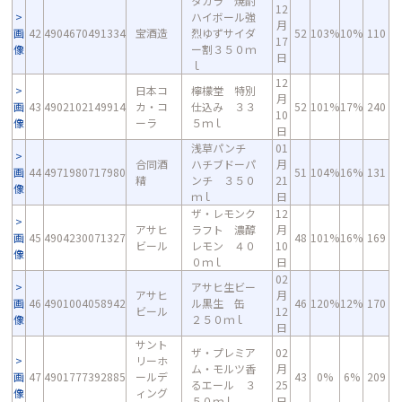
タカラ 焼酎
12
ハイボール強
月
画
42
4904670491334
宝酒造
烈ゆずサイダ
52
103%
10%
110
17
像
ー割３５０ｍ
日
ｌ
12
日本コ
檸檬堂 特別
月
画
43
4902102149914
カ・コ
仕込み ３３
52
101%
17%
240
10
像
ーラ
５ｍｌ
日
浅草パンチ
01
合同酒
ハチブドーパ
月
画
44
4971980717980
51
104%
16%
131
精
ンチ ３５０
21
像
ｍｌ
日
ザ・レモンク
12
アサヒ
ラフト 濃醇
月
画
45
4904230071327
48
101%
16%
169
ビール
レモン ４０
10
像
０ｍｌ
日
02
アサヒ生ビー
アサヒ
月
画
46
4901004058942
ル黒生 缶
46
120%
12%
170
ビール
12
像
２５０ｍｌ
日
サント
ザ・プレミア
02
リーホ
ム・モルツ香
月
画
47
4901777392885
ールデ
43
0%
6%
209
るエール ３
25
像
ィング
５０ｍｌ
日