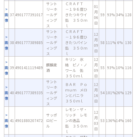
サント
ＣＲＡＦＴ
01
リーホ
－１９６度ひ
月
画
37
4901777391017
ールデ
きたつキウイ
59
93%
34%
128
06
像
ィング
缶 ３５０ｍ
日
ス
ｌ
サント
ＣＲＡＦＴ
12
リーホ
－１９６度ひ
月
画
38
4901777389885
ールデ
きたつパイン
58
111%
6%
130
09
像
ィング
缶 ３５０ｍ
日
ス
ｌ
キリン 氷
12
麒麟麦
結 ピノ・ノ
月
画
39
4901411119489
55
93%
10%
116
酒
ワール 缶
09
像
３５０ｍｌ
日
サント
ＢＡＲ Ｐｏ
12
リーホ
ｍｕｍ メロ
月
画
40
4901777389335
ールデ
54
101%
26%
129
ンとバニラ
16
像
ィング
３５０ｍｌ
日
ス
レモン・ザ・
12
サッポ
リッチ レモ
月
画
41
4901880207472
ロビー
ンの逸品
53
136%
14%
160
03
像
ル
缶 ３５０ｍ
日
ｌ