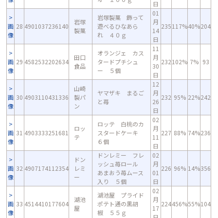
日
01
岩塚製菓 飾って
岩塚
月
画
28
4901037236140
遊べるひなあら
235
117%
40%
204
製菓
14
像
れ ４０ｇ
日
11
オランジェ カス
田口
月
画
29
4582532202634
タードプチシュ
232
102%
7%
93
食品
30
像
ー ５個
日
12
山崎
ヤマザキ まるご
月
画
30
4903110431336
製パ
232
95%
22%
242
と苺
26
像
ン
日
02
ロッテ 白桃のカ
ロッ
月
画
31
4903333251681
スタードケーキ
227
88%
74%
236
テ
11
像
６個
日
ドンレミー フレ
02
ドン
ッシュ苺ロール
月
画
32
4907174112354
レミ
226
96%
14%
356
あまおう苺ムース
01
像
ー
入り ５個
日
02
湖池屋 プライド
湖池
月
画
33
4514410177604
ポテト通の黒胡
224
456%
55%
104
屋
17
像
椒 ５５ｇ
日