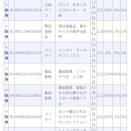
12
江崎
グリコ 冬のくち
月
画
40
4901005512474
グリ
どけポッキー ６
215
84%
8%
265
03
像
コ
袋
日
01
明日
明日香食品 春の
月
画
41
4971294026983
香食
わらび大福宇治金
214
109%
7%
176
04
像
品
時
日
02
バン
バンダイ ちいか
月
画
42
4549660875192
213
0%
9%
345
ダイ
わフレンズ２
23
像
日
02
亀田
亀田製菓 ソフト
月
画
43
4901313207208
213
123%
50%
152
製菓
サラダ ２０枚
01
像
日
亀田製菓 燻製か
02
亀田
おる柿の種はなぜ
月
画
44
4901313204092
212
358%
53%
258
製菓
うまい４袋詰７０
17
像
ｇ
日
02
おジャ魔女どれみ
バン
月
画
45
4549660835660
ピリカピリララポ
210
238%
7%
593
ダイ
16
像
ロンコレクション
日
ＬＬリングケ－キ
02