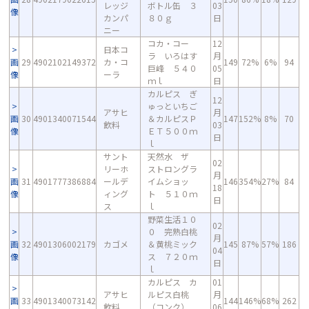
レッジ
ボトル缶 ３
03
像
カンパ
８０ｇ
日
ニー
コカ・コー
12
日本コ
ラ いろはす
月
画
29
4902102149372
カ・コ
149
72%
6%
94
巨峰 ５４０
05
像
ーラ
ｍｌ
日
カルピス ぎ
12
ゅっといちご
アサヒ
月
画
30
4901340071544
＆カルピスＰ
147
152%
8%
70
飲料
03
像
ＥＴ５００ｍ
日
ｌ
サント
天然水 ザ
02
リーホ
ストロングラ
月
画
31
4901777386884
ールデ
イムショッ
146
354%
27%
84
18
像
ィング
ト ５１０ｍ
日
ス
ｌ
野菜生活１０
02
０ 完熟白桃
月
画
32
4901306002179
カゴメ
＆黄桃ミック
145
87%
57%
186
04
像
ス ７２０ｍ
日
ｌ
カルピス カ
01
アサヒ
ルピス白桃
月
画
33
4901340073142
144
146%
68%
262
飲料
（コンク）
06