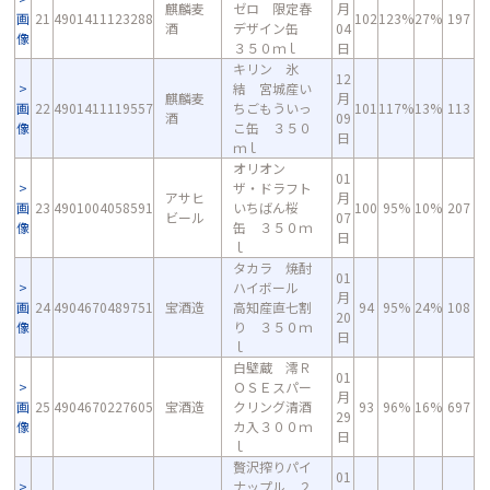
麒麟麦
ゼロ 限定春
月
画
21
4901411123288
102
123%
27%
197
酒
デザイン缶
04
像
３５０ｍｌ
日
キリン 氷
12
結 宮城産い
麒麟麦
月
画
22
4901411119557
ちごもういっ
101
117%
13%
113
酒
09
像
こ缶 ３５０
日
ｍｌ
オリオン
01
ザ・ドラフト
アサヒ
月
画
23
4901004058591
いちばん桜
100
95%
10%
207
ビール
07
像
缶 ３５０ｍ
日
ｌ
タカラ 焼酎
01
ハイボール
月
画
24
4904670489751
宝酒造
高知産直七割
94
95%
24%
108
20
像
り ３５０ｍ
日
ｌ
白壁蔵 澪Ｒ
01
ＯＳＥスパー
月
画
25
4904670227605
宝酒造
クリング清酒
93
96%
16%
697
29
像
カ入３００ｍ
日
ｌ
贅沢搾りパイ
01
ナップル ２