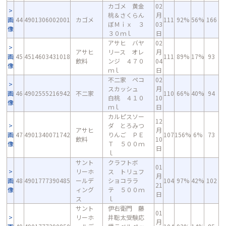
カゴメ 黄金
02
桃＆さくらん
月
画
44
4901306002001
カゴメ
111
92%
56%
166
ぼＭｉｘ ３
03
像
３０ｍｌ
日
アサヒ バヤ
02
アサヒ
リース オレ
月
画
45
4514603431018
111
89%
17%
93
飲料
ンジ ４７０
04
像
ｍｌ
日
不二家 ペコ
02
スカッシュ
月
画
46
4902555216942
不二家
110
66%
40%
94
白桃 ４１０
10
像
ｍｌ
日
カルピスソー
12
ダ とろみつ
アサヒ
月
画
47
4901340071742
りんご ＰＥ
107
156%
6%
73
飲料
10
像
Ｔ ５００ｍ
日
ｌ
サント
クラフトボ
01
リーホ
ス トリュフ
月
画
48
4901777390485
ールデ
ショコララ
104
97%
42%
102
21
像
ィング
テ ５００ｍ
日
ス
ｌ
サント
伊右衛門 藤
01
リーホ
井聡太受験応
月