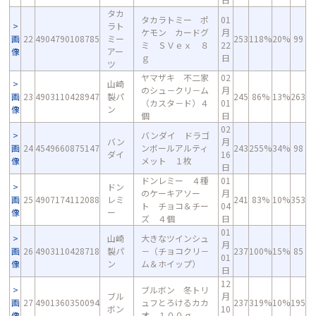
タカ
タカラトミー ポ
01
ラト
ケモン カードグ
月
画
22
4904790108785
ミー
253
118%
20%
99
ミ ＳＶｅｘ ８
22
像
アー
ｇ
日
ツ
ヤマザキ 不二家
02
山崎
のシュ－クリ－ム
月
画
23
4903110428947
製パ
245
86%
13%
263
（カスタ－ド）４
01
像
ン
個
日
02
バンダイ ドラゴ
バン
月
画
24
4549660875147
ンボールアルティ
243
255%
34%
98
ダイ
16
像
メット １枚
日
ドンレミー ４種
01
ドン
のケーキアソー
月
画
25
4907174112088
レミ
241
83%
10%
353
ト チョコ＆チー
04
像
ー
ズ ４個
日
01
山崎
大きなツインシュ
月
画
26
4903110428718
製パ
－（チョコクリ－
237
100%
15%
85
01
像
ン
ム＆ホイップ）
日
12
ブルボン 冬トリ
ブル
月
画
27
4901360350094
ュフとろけるカカ
237
319%
10%
195
ボン
10
像
オ １００ｇ