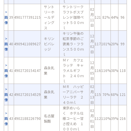
ｌ
サント
サントリーク
02
リーホ
ラフトボスブ
月
画
39
4901777391215
ールデ
レンド珈琲ペ
121
82%
44%
96
11
像
ィング
ット５００ｍ
日
ス
ｌ
キリン午後の
12
キリン
紅茶季節のご
月
画
40
4909411089627
ビバレ
褒美ラ・フラ
117
101%
20%
99
02
像
ッジ
ンス５００ｍ
日
ｌ
Ｍｒ カフェ
12
ラッテ キャ
森永乳
月
画
41
4902720154147
ラメルギフ
116
116%
38%
118
業
05
像
ト ２４０ｍ
日
ｌ
ＭＲ ハッピ
02
森永乳
ーアニバーサ
月
画
42
4902720154529
115
70%
68%
121
業
リーラテ ２
13
像
４０ｍｌ
日
東京めいら
02
く ホテル仕
名古屋
月
画
43
4902188226790
様コーヒー甘
112
110%
39%
216
製酪
01
像
さ控えめ １
日
０００ｍｌ