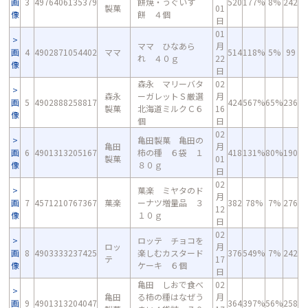
画
3
4976406135379
餅焼・うぐいす
520
177%
8%
242
製菓
01
像
餅 ４個
日
01
ママ ひなあら
月
画
4
4902871054402
ママ
514
118%
5%
99
れ ４０ｇ
22
像
日
森永 マリーバタ
02
森永
ーガレットＳ厳選
月
画
5
4902888258817
424
567%
65%
236
製菓
北海道ミルクＣ６
16
像
個
日
02
亀田製菓 亀田の
亀田
月
画
6
4901313205167
柿の種 ６袋 １
418
131%
80%
190
製菓
01
像
８０ｇ
日
02
菓楽 ミヤタのド
月
画
7
4571210767367
菓楽
ーナツ増量品 ３
382
78%
7%
276
12
像
１０ｇ
日
02
ロッテ チョコを
ロッ
月
画
8
4903333237425
楽しむカスタード
376
549%
7%
242
テ
17
像
ケーキ ６個
日
亀田 しおで食べ
02
亀田
る柿の種はなぜう
月
画
9
4901313204047
364
397%
56%
258