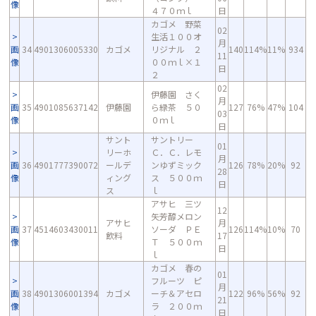
像
４７０ｍｌ
日
カゴメ 野菜
02
生活１００オ
月
画
34
4901306005330
カゴメ
リジナル ２
140
114%
11%
934
11
像
００ｍｌ×１
日
２
02
伊藤園 さく
月
画
35
4901085637142
伊藤園
ら緑茶 ５０
127
76%
47%
104
03
像
０ｍｌ
日
サント
サントリー
01
リーホ
Ｃ．Ｃ．レモ
月
画
36
4901777390072
ールデ
ンゆずミック
126
78%
20%
92
28
像
ィング
ス ５００ｍ
日
ス
ｌ
アサヒ 三ツ
12
矢芳醇メロン
アサヒ
月
画
37
4514603430011
ソーダ ＰＥ
126
114%
10%
70
飲料
17
像
Ｔ ５００ｍ
日
ｌ
カゴメ 春の
01
フルーツ ピ
月
画
38
4901306001394
カゴメ
ーチ＆アセロ
122
96%
56%
92
21
像
ラ ２００ｍ
日