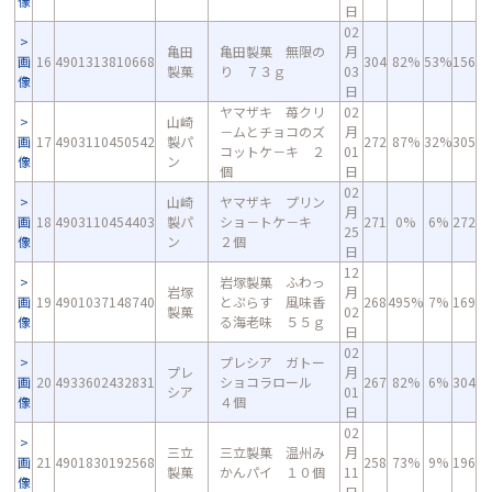
像
日
02
亀田
亀田製菓 無限の
月
画
16
4901313810668
304
82%
53%
156
製菓
り ７３ｇ
03
像
日
ヤマザキ 苺クリ
02
山崎
－ムとチョコのズ
月
画
17
4903110450542
製パ
272
87%
32%
305
コットケ－キ ２
01
像
ン
個
日
02
山崎
ヤマザキ プリン
月
画
18
4903110454403
製パ
ショ－トケ－キ
271
0%
6%
272
25
像
ン
２個
日
12
岩塚製菓 ふわっ
岩塚
月
画
19
4901037148740
とぷらす 風味香
268
495%
7%
169
製菓
02
像
る海老味 ５５ｇ
日
02
プレシア ガトー
プレ
月
画
20
4933602432831
ショコラロール
267
82%
6%
304
シア
01
像
４個
日
02
三立
三立製菓 温州み
月
画
21
4901830192568
258
73%
9%
196
製菓
かんパイ １０個
11
像
日