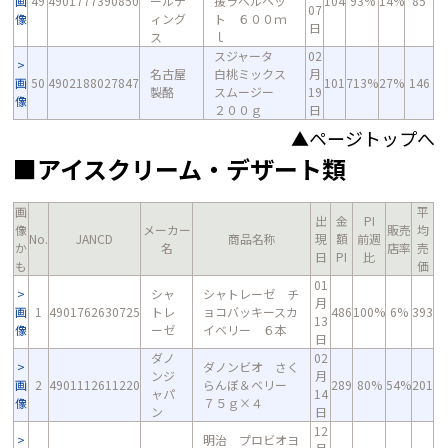
画
49
4901777390850
ールデ
援ラベルペッ
104
93%
14%
85
07
像
ィング
ト ６００ｍ
日
ス
ｌ
スジャータ
02
名古屋
白桃ミックス
月
画
50
4902188027847
101
713%
27%
146
製酪
スムージー
19
像
２００ｇ
日
▲ページトップへ
■アイスクリーム・デザート類
画
平
出
金
PI
像
メーカー
販売
均
No.
JANCD
商品名称
現
額
前週
か
名
店率
売
日
PI
比
も
価
01
シャ
シャトレーゼ チ
月
画
1
4901762630725
トレ
ョコバッキースカ
486
100%
6%
393
13
像
ーゼ
イベリー ６本
日
ダノ
02
ダノンビオ さく
ンジ
月
画
2
4901112611220
らんぼ＆ベリー
289
80%
54%
201
ャパ
14
像
７５ｇ×４
ン
日
12
明治 プロビオヨ