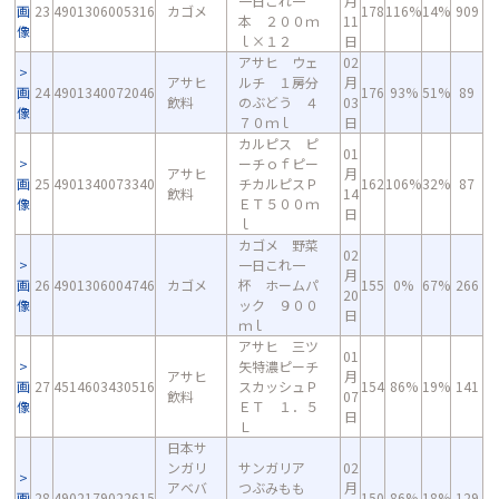
一日これ一
月
画
23
4901306005316
カゴメ
178
116%
14%
909
本 ２００ｍ
11
像
ｌ×１２
日
アサヒ ウェ
02
アサヒ
ルチ １房分
月
画
24
4901340072046
176
93%
51%
89
飲料
のぶどう ４
03
像
７０ｍｌ
日
カルピス ピ
01
ーチｏｆピー
アサヒ
月
画
25
4901340073340
チカルピスＰ
162
106%
32%
87
飲料
14
像
ＥＴ５００ｍ
日
ｌ
カゴメ 野菜
02
一日これ一
月
画
26
4901306004746
カゴメ
杯 ホームパ
155
0%
67%
266
20
像
ック ９００
日
ｍｌ
アサヒ 三ツ
01
矢特濃ピーチ
アサヒ
月
画
27
4514603430516
スカッシュＰ
154
86%
19%
141
飲料
07
像
ＥＴ １．５
日
Ｌ
日本サ
ンガリ
サンガリア
02
アベバ
つぶみもも
月
画
28
4902179022615
150
86%
18%
129