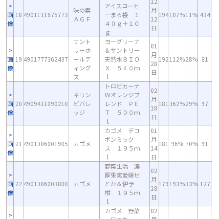
12
アイスコーヒ
味の素
月
画
18
4901111675773
ーまろ袋 １
194
107%
11%
434
ＡＧＦ
12
像
４０ｇ＋１０
日
ｇ
サント
ヨーグリーナ
01
リーホ
＆サントリー
月
画
19
4901777362437
ールデ
天然水ＢＩＯ
192
112%
28%
81
28
像
ィング
Ｘ ５４０ｍ
日
ス
ｌ
トロピカーナ
02
キリン
Ｗオレンジブ
月
画
20
4909411090210
ビバレ
レンド ＰＥ
181
362%
29%
97
18
像
ッジ
Ｔ ５００ｍ
日
ｌ
カゴメ デコ
01
ポンミック
月
画
21
4901306001905
カゴメ
181
96%
70%
91
ス １９５ｍ
14
像
ｌ
日
野菜生活 濃
02
厚果実愛媛せ
月
画
22
4901306003800
カゴメ
とか＆伊予
179
193%
33%
127
18
像
柑 １９５ｍ
日
ｌ
カゴメ 野菜
02