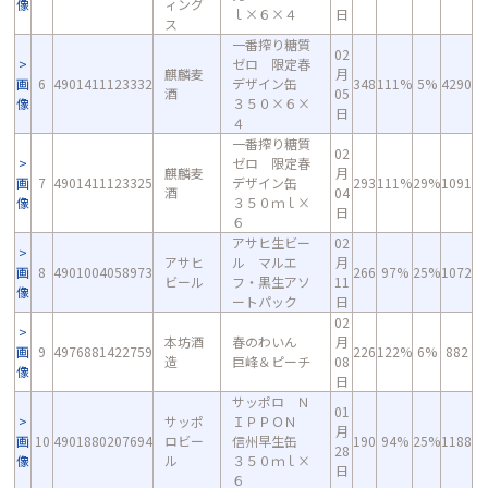
像
ィング
ｌ×６×４
日
ス
一番搾り糖質
02
ゼロ 限定春
麒麟麦
月
画
6
4901411123332
デザイン缶
348
111%
5%
4290
酒
05
像
３５０×６×
日
４
一番搾り糖質
02
ゼロ 限定春
麒麟麦
月
画
7
4901411123325
デザイン缶
293
111%
29%
1091
酒
04
像
３５０ｍｌ×
日
６
アサヒ生ビー
02
アサヒ
ル マルエ
月
画
8
4901004058973
266
97%
25%
1072
ビール
フ・黒生アソ
11
像
ートパック
日
02
本坊酒
春のわいん
月
画
9
4976881422759
226
122%
6%
882
造
巨峰＆ピーチ
08
像
日
サッポロ Ｎ
01
サッポ
ＩＰＰＯＮ
月
画
10
4901880207694
ロビー
信州早生缶
190
94%
25%
1188
28
像
ル
３５０ｍｌ×
日
６