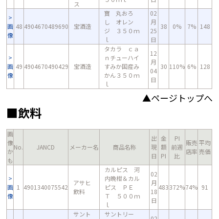
ス
寶 丸おろ
02
し オレン
月
画
48
4904670489690
宝酒造
38
0%
7%
148
ジ ３５０ｍ
25
像
ｌ
日
タカラ ｃａ
12
ｎチューハイ
月
画
49
4904670490429
宝酒造
すみか国産み
30
110%
6%
128
04
像
かん３５０ｍ
日
ｌ
▲ページトップへ
■飲料
画
出
金
PI
像
販売
平均
No.
JANCD
メーカー名
商品名称
現
額
前週
か
店率
売価
日
PI
比
も
カルピス 河
02
内晩柑＆カル
アサヒ
月
画
1
4901340075542
ピス ＰＥ
483
372%
74%
91
飲料
18
像
Ｔ ５００ｍ
日
ｌ
サント
サントリー
02