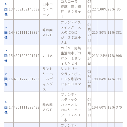
コカコーラ
02
日本コ
綾鷹 濃い緑
月
画
13
4902102146982
カ・コ
227
100%
73%
85
茶 ５２５ｍ
03
像
ーラ
ｌ
日
ブレンディス
01
ティック 大
味の素
月
画
14
4901111519374
人のほろに
215
80%
11%
381
ＡＧＦ
27
像
が ２７本＋
日
３本
カゴメ 野菜
01
生活熊本デコ
月
画
15
4901306001912
カゴメ
213
124%
17%
908
ポン １９５
14
像
ｍｌ×２４
日
サント
サントリー
02
リーホ
クラフトボス
月
画
16
4901777391239
ールデ
ミルク珈琲ペ
198
64%
47%
98
11
像
ィング
ット５００ｍ
日
ス
ｌ
ブレンディ
スティック
01
味の素
カフェオレ
月
画
17
4901111873483
194
60%
12%
379
ＡＧＦ
カロリーハー
26
像
フ ２７本＋
日
３本
ブレンディ