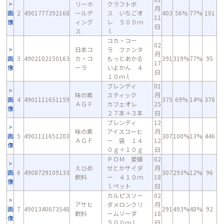
リーホ
クラフトボ
月
画
2
4901777392168
ールデ
ス いちごオ
403
56%
77%
101
11
像
ィング
レ ５００ｍ
日
ス
ｌ
コカ・コー
02
日本コ
ラ ファンタ
月
画
3
4902102150163
カ・コ
もっとあかる
391
319%
77%
95
17
像
ーラ
いよかん ４
日
１０ｍｌ
ブレンディ
01
味の素
スティック
月
画
4
4901111651159
375
69%
14%
376
ＡＧＦ
カフェオレ
25
像
２７本＋３本
日
ブレンディ
12
味の素
アイスコーヒ
月
画
5
4901111651203
307
100%
13%
446
ＡＧＦ
ー 袋 １４
12
像
０ｇ＋１０ｇ
日
ＰＯＭ 愛媛
02
えひめ
せとかサイダ
月
画
6
4908729109133
307
293%
12%
96
飲料
ー ４１０ｍ
18
像
ｌペット
日
カルピスソー
02
アサヒ
ダメロンクリ
月
画
7
4901340073548
291
493%
48%
92
飲料
ームソーダ
18
像
５００ｍｌ
日