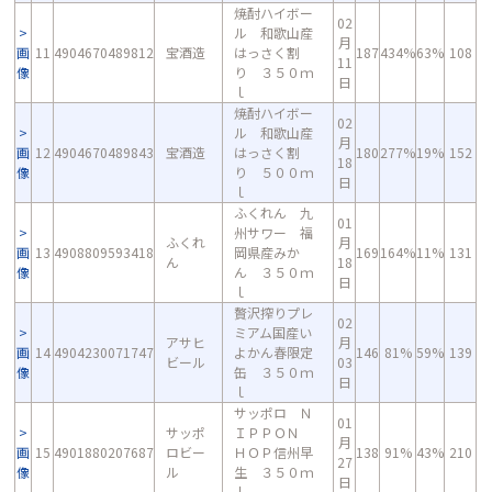
焼酎ハイボー
02
ル 和歌山産
月
画
11
4904670489812
宝酒造
はっさく割
187
434%
63%
108
11
像
り ３５０ｍ
日
ｌ
焼酎ハイボー
02
ル 和歌山産
月
画
12
4904670489843
宝酒造
はっさく割
180
277%
19%
152
18
像
り ５００ｍ
日
ｌ
ふくれん 九
01
州サワー 福
ふくれ
月
画
13
4908809593418
岡県産みか
169
164%
11%
131
ん
18
像
ん ３５０ｍ
日
ｌ
贅沢搾りプレ
02
ミアム国産い
アサヒ
月
画
14
4904230071747
よかん春限定
146
81%
59%
139
ビール
03
像
缶 ３５０ｍ
日
ｌ
サッポロ Ｎ
01
サッポ
ＩＰＰＯＮ
月
画
15
4901880207687
ロビー
ＨＯＰ信州早
138
91%
43%
210
27
像
ル
生 ３５０ｍ
日
ｌ