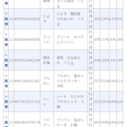
製菓
まい４袋詰 ７０
17
像
ｇ
日
01
とよす 銀包装
とよ
月
画
10
4902060203635
ひなあられ ７５
362
110%
13%
195
す
13
像
ｇ
日
01
クリ
クリート Ｎバウ
月
画
11
4560294968593
359
177%
6%
296
ート
ムクーヘン
23
像
日
01
植垣
植垣 ひなあら
月
画
12
4901016441206
344
139%
6%
180
米菓
れ ７５ｇ
28
像
日
02
ブルボン 塩キャ
ブル
月
画
13
4901360351381
ラメルクッキー
337
311%
23%
112
ボン
18
像
９枚
日
02
ハート ちいかわ
ハー
月
画
14
4977629311762
プチキャン２ ３
331
225%
10%
224
ト
16
像
個
日
01
フジ
フジパン 生ぱん
月
画
15
4902410750178
307
104%
10%
154
パン
けーき ６個
01