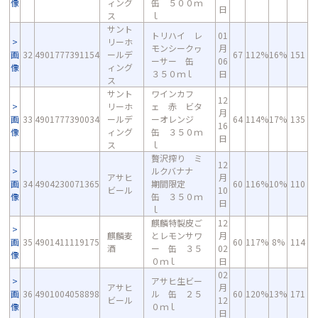
像
ィング
缶 ５００ｍ
日
ス
ｌ
サント
トリハイ レ
01
リーホ
モンシークヮ
月
画
32
4901777391154
ールデ
67
112%
16%
151
ーサー 缶
06
像
ィング
３５０ｍｌ
日
ス
サント
ワインカフ
12
リーホ
ェ 赤 ビタ
月
画
33
4901777390034
ールデ
ーオレンジ
64
114%
17%
135
16
像
ィング
缶 ３５０ｍ
日
ス
ｌ
贅沢搾り ミ
12
ルクバナナ
アサヒ
月
画
34
4904230071365
期間限定
60
116%
10%
110
ビール
10
像
缶 ３５０ｍ
日
ｌ
麒麟特製皮ご
12
麒麟麦
とレモンサワ
月
画
35
4901411119175
60
117%
8%
114
酒
ー 缶 ３５
02
像
０ｍｌ
日
02
アサヒ生ビー
アサヒ
月
画
36
4901004058898
ル 缶 ２５
60
120%
13%
171
ビール
12
像
０ｍｌ
日