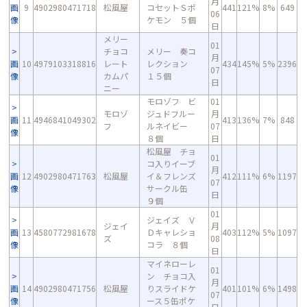
月
画
9
4902980471718
松風屋
コセットＳポ
441
121%
8%
649
06
像
ケモン ５個
日
メリー
01
チョコ
メリー 奏コ
月
画
10
4979103318816
レート
レクション
434
145%
5%
2396
07
像
カムパ
１５個
日
ニー
モロゾフ ビ
01
モロゾ
ジュドフルー
月
画
11
4946841049302
413
136%
7%
848
フ
ルネイビー
07
像
８個
日
松風屋 チョ
01
コ入りイーブ
月
画
12
4902980471763
松風屋
イ＆フレンズ
412
111%
6%
1197
07
像
サークル缶
日
９個
01
ジェイズ Ｖ
ジェイ
月
画
13
4580772981678
Ｄキャレショ
403
112%
5%
1097
ズ
08
像
コラ ８個
日
マイネローレ
01
ン チョコ入
月
画
14
4902980471756
松風屋
りスライドケ
401
101%
6%
1498
07
像
ース５缶ポケ
日