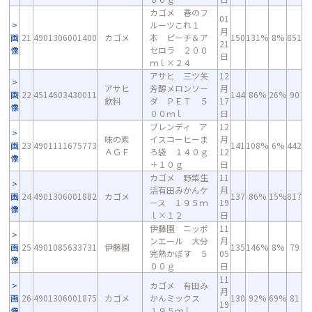
カゴメ 春のフ
01
ルーツこれ１
月
画
21
4901306001400
カゴメ
本 ピーチ＆ア
150
131%
8%
851
21
像
セロラ ２００
日
ｍｌ×２４
アサヒ 三ツ矢
12
アサヒ
芳醇メロンソー
月
画
22
4514603430011
144
86%
26%
90
飲料
ダ ＰＥＴ ５
17
像
００ｍｌ
日
ブレンディ ア
12
味の素
イスコーヒーま
月
画
23
4901111675773
141
108%
6%
442
ＡＧＦ
ろ袋 １４０ｇ
12
像
＋１０ｇ
日
カゴメ 野菜生
11
活有田みかんケ
月
画
24
4901306001882
カゴメ
137
86%
15%
817
ース １９５ｍ
19
像
ｌ×１２
日
伊藤園 ニッポ
11
ンエール 大分
月
画
25
4901085633731
伊藤園
135
146%
8%
79
完熟かぼす ５
05
像
００ｇ
日
11
カゴメ 有田み
月
画
26
4901306001875
カゴメ
かんミックス
130
92%
69%
81
19
像
１９５ｍｌ