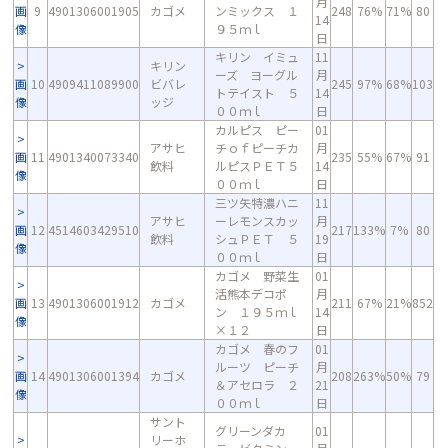
月
画
9
4901306001905
カゴメ
ンミックス １
248
76%
71%
80
14
像
９５ｍｌ
日
キリン イミュ
11
キリン
ーズ ヨーグル
月
画
10
4909411089900
ビバレ
245
97%
68%
103
トテイスト ５
14
像
ッジ
００ｍｌ
日
カルピス ピー
01
アサヒ
チｏｆピーチカ
月
画
11
4901340073340
235
55%
67%
91
飲料
ルピスＰＥＴ５
14
像
００ｍｌ
日
三ツ矢特濃ハニ
11
アサヒ
ーレモンスカッ
月
画
12
4514603429510
217
133%
7%
80
飲料
シュＰＥＴ ５
19
像
００ｍｌ
日
カゴメ 野菜生
01
活熊本デコポ
月
画
13
4901306001912
カゴメ
211
67%
21%
852
ン １９５ｍｌ
14
像
×１２
日
カゴメ 春のフ
01
ルーツ ピーチ
月
画
14
4901306001394
カゴメ
208
263%
50%
79
＆アセロラ ２
21
像
００ｍｌ
日
サント
グリーンダカ
01
リーホ