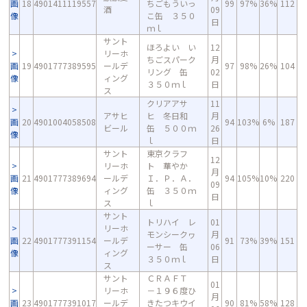
画
18
4901411119557
ちごもういっ
99
97%
36%
112
酒
09
像
こ缶 ３５０
日
ｍｌ
サント
ほろよい い
12
リーホ
ちごスパーク
月
画
19
4901777389595
ールデ
97
98%
26%
104
リング 缶
02
像
ィング
３５０ｍｌ
日
ス
クリアアサ
11
アサヒ
ヒ 冬日和
月
画
20
4901004058508
94
103%
6%
187
ビール
缶 ５００ｍ
26
像
ｌ
日
サント
東京クラフ
12
リーホ
ト 華やか
月
画
21
4901777389694
ールデ
Ｉ．Ｐ．Ａ．
94
105%
10%
220
09
像
ィング
缶 ３５０ｍ
日
ス
ｌ
サント
トリハイ レ
01
リーホ
モンシークヮ
月
画
22
4901777391154
ールデ
91
73%
39%
151
ーサー 缶
06
像
ィング
３５０ｍｌ
日
ス
サント
ＣＲＡＦＴ
01
リーホ
－１９６度ひ
月
画
23
4901777391017
ールデ
きたつキウイ
90
81%
58%
128