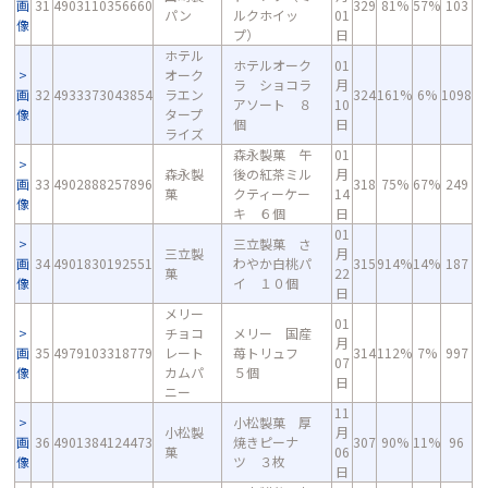
画
31
4903110356660
329
81%
57%
103
パン
ルクホイッ
01
像
プ）
日
ホテル
ホテルオーク
01
オーク
ラ ショコラ
月
画
32
4933373043854
ラエン
324
161%
6%
1098
アソート ８
10
像
タープ
個
日
ライズ
森永製菓 午
01
森永製
後の紅茶ミル
月
画
33
4902888257896
318
75%
67%
249
菓
クティーケー
14
像
キ ６個
日
01
三立製菓 さ
三立製
月
画
34
4901830192551
わやか白桃パ
315
914%
14%
187
菓
22
像
イ １０個
日
メリー
01
チョコ
メリー 国産
月
画
35
4979103318779
レート
苺トリュフ
314
112%
7%
997
07
像
カムパ
５個
日
ニー
11
小松製菓 厚
小松製
月
画
36
4901384124473
焼きピーナ
307
90%
11%
96
菓
06
像
ツ ３枚
日