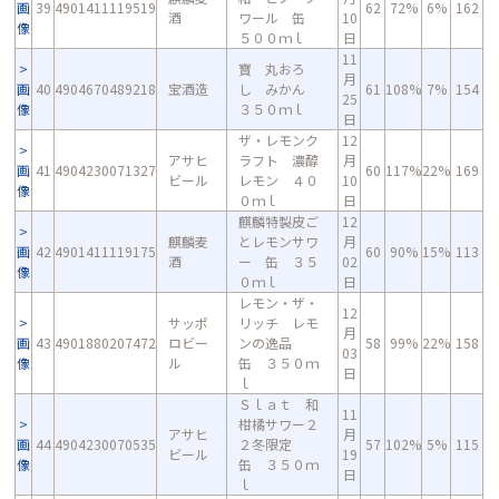
画
39
4901411119519
62
72%
6%
162
酒
ワール 缶
10
像
５００ｍｌ
日
11
寶 丸おろ
月
画
40
4904670489218
宝酒造
し みかん
61
108%
7%
154
25
像
３５０ｍｌ
日
ザ・レモンク
12
アサヒ
ラフト 濃醇
月
画
41
4904230071327
60
117%
22%
169
ビール
レモン ４０
10
像
０ｍｌ
日
麒麟特製皮ご
12
麒麟麦
とレモンサワ
月
画
42
4901411119175
60
90%
15%
113
酒
ー 缶 ３５
02
像
０ｍｌ
日
レモン・ザ・
12
サッポ
リッチ レモ
月
画
43
4901880207472
ロビー
ンの逸品
58
99%
22%
158
03
像
ル
缶 ３５０ｍ
日
ｌ
Ｓｌａｔ 和
11
柑橘サワー２
アサヒ
月
画
44
4904230070535
２冬限定
57
102%
5%
115
ビール
19
像
缶 ３５０ｍ
日
ｌ