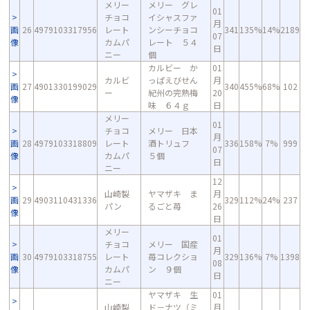
メリー
メリー グレ
01
チョコ
イシャスファ
月
画
26
4979103317956
レート
ンシーチョコ
341
135%
14%
2189
07
像
カムパ
レート ５４
日
ニー
個
カルビー か
01
カルビ
っぱえびせん
月
画
27
4901330199029
340
455%
68%
102
ー
紀州の完熟梅
20
像
味 ６４ｇ
日
メリー
01
チョコ
メリー 日本
月
画
28
4979103318809
レート
酒トリュフ
336
158%
7%
999
07
像
カムパ
５個
日
ニー
12
山崎製
ヤマザキ ま
月
画
29
4903110431336
329
112%
24%
237
パン
るごと苺
26
像
日
メリー
01
チョコ
メリー 国産
月
画
30
4979103318755
レート
苺コレクショ
329
136%
7%
1398
08
像
カムパ
ン ９個
日
ニー
ヤマザキ 生
01
山崎製
ド－ナツ（ミ
月