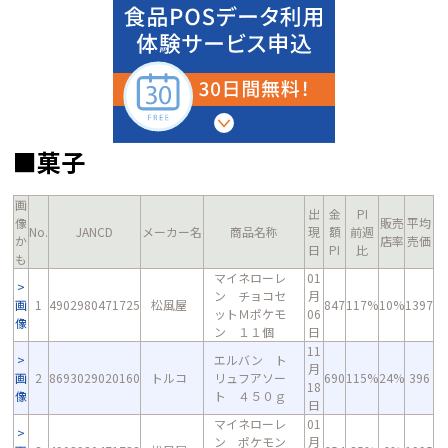
■菓子
画
出
金
PI
像
販売
平均
No.
JANCD
メーカー名
商品名称
現
額
前週
か
店率
売価
日
PI
比
も
マイネローレ
01
ン チョコセ
月
画
1
4902980471725
松風屋
847
117%
10%
1397
ットＭポケモ
06
像
ン １１個
日
11
エルバン ト
月
画
2
8693029020160
トルコ
リュフアソー
690
115%
24%
396
18
像
ト ４５０ｇ
日
マイネローレ
01
ン ポケモン
月