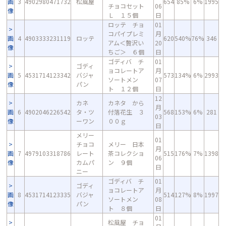
画
3
4902980471732
松風屋
654
85%
6%
1995
チョコセット
06
像
Ｌ １５個
日
ロッテ チョ
01
コパイプレミ
月
画
4
4903333231119
ロッテ
620
540%
76%
346
アム＜贅沢い
20
像
ちご＞ ６個
日
ゴディバ チ
01
ゴディ
ョコレートア
月
画
5
4531714123342
バジャ
573
134%
6%
2993
ソートメン
07
像
パン
ト １２個
日
12
カネ
カネタ から
月
画
6
4902046226542
タ・ツ
付落花生 ３
568
153%
6%
281
03
像
ーワン
００ｇ
日
メリー
01
チョコ
メリー 日本
月
画
7
4979103318786
レート
茶コレクショ
515
176%
7%
1398
06
像
カムパ
ン ９個
日
ニー
ゴディバ チ
01
ゴディ
ョコレートア
月
画
8
4531714123335
バジャ
514
127%
8%
1997
ソートメン
08
像
パン
ト ８個
日
01
松風屋 チョ