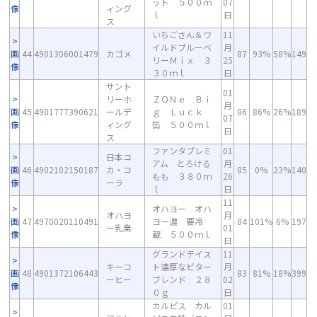
ット ５００ｍ
07
像
ィング
ｌ
日
ス
いちごさん＆ワ
11
イルドブルーベ
月
画
44
4901306001479
カゴメ
87
93%
58%
149
リーＭｉｘ ３
25
像
３０ｍｌ
日
サント
01
リーホ
ＺＯＮｅ Ｂｉ
月
画
45
4901777390621
ールデ
ｇ Ｌｕｃｋ
86
86%
26%
189
07
像
ィング
缶 ５００ｍｌ
日
ス
ファンタプレミ
01
日本コ
アム とろける
月
画
46
4902102150187
カ・コ
85
0%
23%
140
もも ３８０ｍ
26
像
ーラ
ｌ
日
11
オハヨー オハ
オハヨ
月
画
47
4970020110491
ヨー濃 要冷
84
101%
6%
197
ー乳業
01
像
蔵 ５００ｍｌ
日
グランドテイス
11
キーコ
ト濃厚なビター
月
画
48
4901372106443
83
81%
18%
399
ーヒー
ブレンド ２８
02
像
０ｇ
日
カルピス カル
01