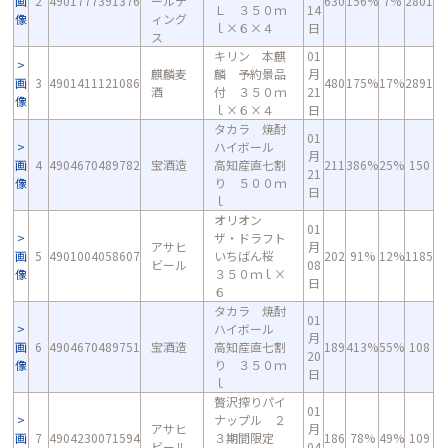
画
2
4901777391376
ールデ
630
156%
7%
2801
Ｌ ３５０ｍ
14
像
ィング
ｌ×６×４
日
ス
キリン 本麒
01
麒麟麦
麟 予約景品
月
画
3
4901411121086
480
175%
17%
2891
酒
付 ３５０ｍ
21
像
ｌ×６×４
日
タカラ 焼酎
01
ハイボール
月
画
4
4904670489782
宝酒造
高知産直七割
211
386%
25%
150
21
像
り ５００ｍ
日
ｌ
オリオン
01
ザ・ドラフト
アサヒ
月
画
5
4901004058607
いちばん桜
202
91%
12%
1185
ビール
08
像
３５０ｍｌ×
日
６
タカラ 焼酎
01
ハイボール
月
画
6
4904670489751
宝酒造
高知産直七割
189
413%
55%
108
20
像
り ３５０ｍ
日
ｌ
贅沢搾りパイ
01
ナップル ２
アサヒ
月
画
7
4904230071594
３期間限定
186
78%
49%
109
ビール
04