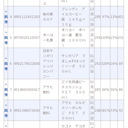
ｍｌ
日
ス
ブレンディ ア
12
味の素
イスコーヒー
月
画
4
4901111651203
298
97%
13%
451
ＡＧＦ
袋 １４０ｇ＋
12
像
１０ｇ
日
オハヨー オハ
10
オハヨ
ヨー濃 要冷
月
画
5
4970020110507
294
104%
15%
331
ー乳業
蔵 １０００ｍ
31
像
ｌ
日
日本サ
ンガリ
サンガリア う
01
アベバ
ましゅわはっさ
月
画
6
4902179022608
292
328%
16%
89
レッジ
くソーダ ５０
21
像
カンパ
０ｍｌ
日
ニー
三ツ矢特濃ピー
01
アサヒ
チスカッシュ
月
画
7
4514603430417
285
86%
56%
86
飲料
ＰＥＴ ５００
06
像
ｍｌ
日
アサヒ カルピ
01
アサヒ
スソーダいち
月
画
8
4901340073043
248
381%
73%
92
飲料
ご ＰＥＴ ５
20
像
００ｍｌ
日
01
カゴメ デコポ