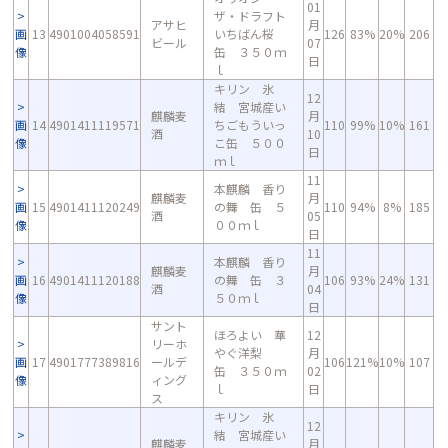
01
ザ・ドラフト
アサヒ
月
画
13
4901004058591
いちばん桜
126
83%
20%
206
ビール
07
像
缶 ３５０ｍ
日
ｌ
キリン 氷
12
結 宮城産い
麒麟麦
月
画
14
4901411119571
ちごもういっ
110
99%
10%
161
酒
10
像
こ缶 ５００
日
ｍｌ
11
本麒麟 香り
麒麟麦
月
画
15
4901411120249
の舞 缶 ５
110
94%
8%
185
酒
05
像
００ｍｌ
日
11
本麒麟 香り
麒麟麦
月
画
16
4901411120188
の舞 缶 ３
106
93%
24%
131
酒
04
像
５０ｍｌ
日
サント
ほろよい 華
12
リーホ
やぐ洋梨
月
画
17
4901777389816
ールデ
106
121%
10%
107
缶 ３５０ｍ
02
像
ィング
ｌ
日
ス
キリン 氷
12
結 宮城産い
麒麟麦
月