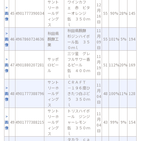
サント
ワインカフ
12
リーホ
ェ 赤 ビタ
月
画
45
4901777390034
ールデ
ーオレンジ
55
90%
28%
145
16
像
ィング
缶 ３５０ｍ
日
ス
ｌ
秋田県醗酵
11
秋田県
杉ジンハイボ
月
画
46
4967860724636
醗酵工
55
101%
5%
194
ール缶 ３５
09
像
業
０ｍｌ
日
三ツ星 グレ
11
サッポ
フルサワー香
月
画
47
4901880207281
ロビー
るピール
51
112%
20%
169
19
像
ル
缶 ４００ｍ
日
ｌ
サント
ＣＲＡＦＴ
11
リーホ
－１９６度ひ
月
画
48
4901777388796
ールデ
きたつ白ぶど
48
100%
11%
128
04
像
ィング
う ３５０ｍ
日
ス
ｌ
サント
トリスハイボ
11
リーホ
ール ジンジ
月
画
49
4901777388215
ールデ
ャーレモン
43
99%
9%
154
04
像
ィング
缶 ３５０ｍ
日
ス
ｌ
タカラ ｃａ