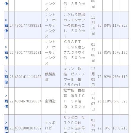
06
像
ィング
缶 ３５０ｍ
日
ス
ｌ
サント
こだわり酒場
11
リーホ
のレモンサワ
月
画
24
4901777388291
ールデ
ーの素あらご
85
84%
11%
727
18
像
ィング
し ５００ｍ
日
ス
ｌ
サント
ＣＲＡＦＴ
01
リーホ
－１９６度ひ
月
画
25
4901777391031
ールデ
きたつキウイ
83
85%
15%
180
06
像
ィング
缶 ５００ｍ
日
ス
ｌ
キリン 氷
12
麒麟麦
結 ピノ・ノ
月
画
26
4901411119489
79
92%
26%
113
酒
ワール 缶
09
像
３５０ｍｌ
日
松竹梅 白壁
11
蔵 澪ＲＩＣ
月
画
27
4904670226684
宝酒造
Ｈ ＳＰ清
76
118%
6%
575
07
像
酒 ３００ｍ
日
ｌ
サッポロ Ｎ
01
サッポ
ＩＰＰＯＮ
月
画
28
4901880207687
ロビー
ＨＯＰ信州早
72
0%
10%
210
27