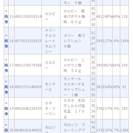
モン ５個
01
カルビー 堅
カルビ
月
画
15
4901330918514
あげポテト梅
401
249%
60%
120
ー
20
像
味 ６０ｇ
日
メリー
01
チョコ
メリー 奏コ
月
画
16
4979103318823
レート
レクション
390
127%
6%
1494
07
像
カムパ
９個
日
ニー
01
カルビー じ
カルビ
月
画
17
4901330579388
ゃがりこ梅
390
441%
66%
109
ー
20
像
味 ５２ｇ
日
モンテール
11
モンテ
カスタード＆
月
画
18
4902751346009
382
104%
38%
91
ール
ホイップシュ
01
像
ー １個
日
カネタ 天日
11
カネ
干しから付落
月
画
19
4902046226535
タ・ツ
376
157%
9%
185
花生 １７０
26
像
ーワン
ｇ
日
01
モロゾフ ブ
モロゾ
月
画
20
4946841049005
ルーミングブ
373
155%
7%
1496
フ
07