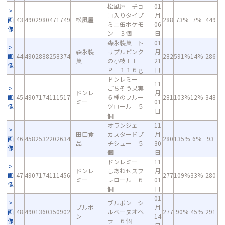
松風屋 チョ
01
コ入りタイプ
月
画
43
4902980471749
松風屋
288
73%
7%
449
ミニ缶ポケモ
06
像
ン ３個
日
森永製菓 ト
01
森永製
リプルピンク
月
画
44
4902888258374
282
591%
14%
286
菓
の小枝ＴＴ
21
像
Ｐ １１６ｇ
日
ドンレミー
11
ごちそう果実
ドンレ
月
画
45
4907174111517
６種のフルー
281
103%
12%
348
ミー
01
像
ツロール ５
日
個
オランジェ
11
田口食
カスタードプ
月
画
46
4582532202634
280
135%
6%
93
品
チシュー ５
30
像
個
日
ドンレミー
11
ドンレ
しあわせスフ
月
画
47
4907174111456
277
109%
33%
280
ミー
レロール ６
01
像
個
日
01
ブルボン シ
ブルボ
月
画
48
4901360350902
ルベーヌオペ
277
90%
45%
291
ン
14
像
ラ ６個