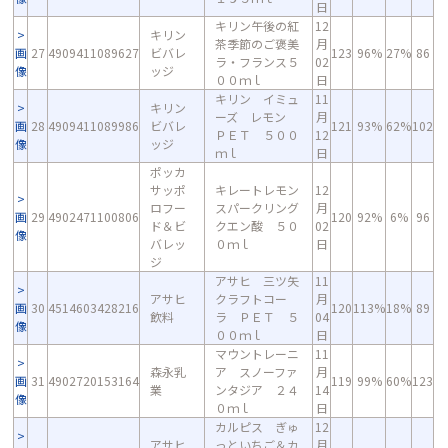
日
キリン午後の紅
12
キリン
茶季節のご褒美
月
画
27
4909411089627
ビバレ
123
96%
27%
86
ラ・フランス５
02
像
ッジ
００ｍｌ
日
キリン イミュ
11
キリン
ーズ レモン
月
画
28
4909411089986
ビバレ
121
93%
62%
102
ＰＥＴ ５００
12
像
ッジ
ｍｌ
日
ポッカ
サッポ
キレートレモン
12
ロフー
スパークリング
月
画
29
4902471100806
120
92%
6%
96
ド＆ビ
クエン酸 ５０
02
像
バレッ
０ｍｌ
日
ジ
アサヒ 三ツ矢
11
アサヒ
クラフトコー
月
画
30
4514603428216
120
113%
18%
89
飲料
ラ ＰＥＴ ５
04
像
００ｍｌ
日
マウントレーニ
11
森永乳
ア スノーファ
月
画
31
4902720153164
119
99%
60%
123
業
ンタジア ２４
14
像
０ｍｌ
日
カルピス ぎゅ
12
アサヒ
っといちご＆カ
月