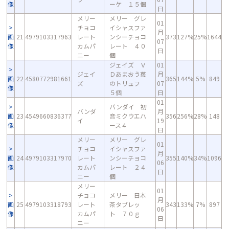
像
ーケ １５個
日
メリー
メリー グレ
01
チョコ
イシャスファ
月
画
21
4979103317963
レート
ンシーチョコ
373
127%
25%
1644
07
像
カムパ
レート ４０
日
ニー
個
ジェイズ Ｖ
01
ジェイ
Ｄあまおう苺
月
画
22
4580772981661
365
144%
5%
849
ズ
のトリュフ
07
像
５個
日
01
バンダイ 初
バンダ
月
画
23
4549660836377
音ミクウエハ
356
256%
28%
148
イ
19
像
ース４
日
メリー
メリー グレ
01
チョコ
イシャスファ
月
画
24
4979103317970
レート
ンシーチョコ
355
140%
34%
1096
06
像
カムパ
レート ２４
日
ニー
個
メリー
01
チョコ
メリー 日本
月
画
25
4979103318793
レート
茶タブレッ
343
133%
7%
897
06
像
カムパ
ト ７０ｇ
日
ニー