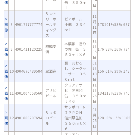
像
缶 ３５０ｍ
日
ｌ
サント
11
リーホ
ビアボール
月
画
8
4901777777774
ールデ
小瓶 ３３４
178
101%
53%
687
11
像
ィング
ｍｌ
日
ス
11
本麒麟 香り
麒麟麦
月
画
9
4901411120225
の舞 缶 ３
176
88%
16%
734
酒
05
像
５０ｍｌ×６
日
寶 丸おろ
01
し シークヮ
月
画
10
4904670489584
宝酒造
156
61%
39%
148
ーサー ３５
13
像
０ｍｌ
日
クリアアサ
11
アサヒ
ヒ 冬日和
月
画
11
4901004058560
134
113%
13%
740
ビール
缶 ３５０ｍ
26
像
ｌ×６
日
サッポロ Ｎ
01
サッポ
ＩＰＰＯＮ
月
画
12
4901880207694
ロビー
信州早生缶
128
0%
5%
1189
28
像
ル
３５０ｍｌ×
日
６
オリオン