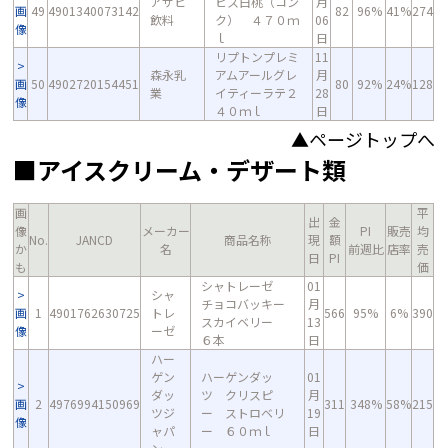
アサヒ
ピス白桃（コン
月
画
49
4901340073142
82
96%
41%
274
飲料
ク） ４７０ｍ
06
像
ｌ
日
リプトンプレミ
11
森永乳
アムアールグレ
月
画
50
4902720154451
80
92%
24%
128
業
イティーラテ２
28
像
４０ｍｌ
日
▲ページトップへ
■アイスクリーム・デザート類
画
平
出
金
像
メーカー
PI
販売
均
No.
JANCD
商品名称
現
額
か
名
前週比
店率
売
日
PI
も
価
シャトレーゼ
01
シャ
チョコバッキー
月
画
1
4901762630725
トレ
566
95%
6%
390
スカイベリー
13
像
ーゼ
６本
日
ハー
ゲン
ハーゲンダッ
01
ダッ
ツ クリスピ
月
画
2
4976994150969
311
348%
58%
215
ツジ
ー ストロベリ
19
像
ャパ
ー ６０ｍｌ
日