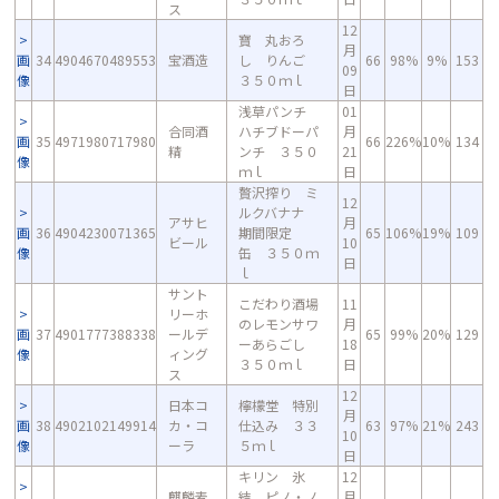
ス
12
寶 丸おろ
月
画
34
4904670489553
宝酒造
し りんご
66
98%
9%
153
09
像
３５０ｍｌ
日
浅草パンチ
01
合同酒
ハチブドーパ
月
画
35
4971980717980
66
226%
10%
134
精
ンチ ３５０
21
像
ｍｌ
日
贅沢搾り ミ
12
ルクバナナ
アサヒ
月
画
36
4904230071365
期間限定
65
106%
19%
109
ビール
10
像
缶 ３５０ｍ
日
ｌ
サント
こだわり酒場
11
リーホ
のレモンサワ
月
画
37
4901777388338
ールデ
65
99%
20%
129
ーあらごし
18
像
ィング
３５０ｍｌ
日
ス
12
日本コ
檸檬堂 特別
月
画
38
4902102149914
カ・コ
仕込み ３３
63
97%
21%
243
10
像
ーラ
５ｍｌ
日
キリン 氷
12
麒麟麦
結 ピノ・ノ
月