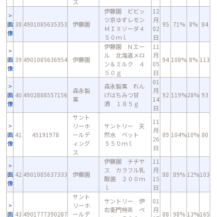
ス
伊藤園 ビビッ
12
ツ京ゆずレモン
月
画
38
4901085635353
伊藤園
95
71%
8%
84
ＭＩＸソーダ４
02
像
５０ｍｌ
日
伊藤園 Ｎエー
11
ル 北海道メロ
月
画
39
4901085636954
伊藤園
94
108%
8%
113
ン＆ミルク ４
05
像
５０ｇ
日
01
森永製菓 れん
森永製
月
画
40
4902888557156
げはちみつ甘
92
119%
28%
93
菓
14
像
酒 １８５ｇ
日
サント
11
リーホ
サントリー 天
月
画
41
45191978
ールデ
然水 ペット
89
104%
10%
80
26
像
ィング
５５０ｍｌ
日
ス
伊藤園 チチヤ
11
ス カラフル乳
月
画
42
4901085637333
伊藤園
88
89%
12%
103
酸菌 ２００ｍ
15
像
ｌ
日
サント
サントリー 伊
01
リーホ
右衛門特茶 ペ
月
画
43
4901777390287
ールデ
88
98%
13%
165