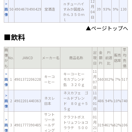
12
ｎチューハイ
月
画
50
4904670490429
宝酒造
すみか国産み
39
93%
9%
130
04
像
かん３５０ｍ
日
ｌ
▲ページトップへ
■飲料
画
平
出
金
PI
像
販売
均
No.
JANCD
メーカー名
商品名称
現
額
前週
か
店率
売
日
PI
比
も
価
11
キーコーヒー
キーコ
月
画
1
4901372206228
モカブレンド
560
302%
7%
517
ーヒー
07
像
缶 ３２０ｇ
日
ネスカフェ ゴ
11
ネスレ
ールドブレン
月
画
2
4902201440363
486
94%
10%
740
日本
ド ８０ｇ＋５
01
像
５ｇ
日
サント
クラフトボス
01
リーホ
トリュフショコ
月
画
3
4901777390485
ールデ
319
461%
62%
106
ララテ ５００
21
像
ィング