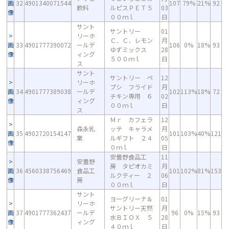
画
32
4901340071544
107
79%
21%
92
飲料
ルピスＰＥＴ５
03
像
００ｍｌ
日
サント
サントリー
01
リーホ
Ｃ．Ｃ．レモン
月
画
33
4901777390072
ールデ
106
0%
18%
93
ゆずミックス
28
像
ィング
５００ｍｌ
日
ス
サント
サントリー ペ
12
リーホ
プシ フライド
月
画
34
4901777389038
ールデ
102
113%
18%
72
チキン専用 ６
02
像
ィング
００ｍｌ
日
ス
Ｍｒ カフェラ
12
森永乳
ッテ キャラメ
月
画
35
4902720154147
101
103%
40%
121
業
ルギフト ２４
05
像
０ｍｌ
日
安曇野食品工
11
安曇野
房 タピオカミ
月
画
36
4560338756469
食品工
101
102%
81%
153
ルクティー ２
06
像
房
００ｍｌ
日
サント
ヨーグリーナ＆
01
リーホ
サントリー天然
月
画
37
4901777362437
ールデ
96
0%
15%
93
水ＢＩＯＸ ５
28
像
ィング
４０ｍｌ
日