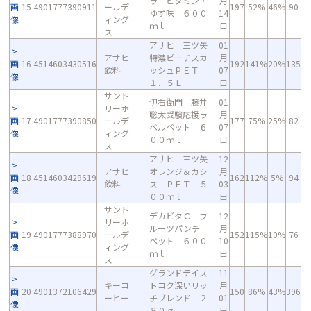
ラ ビタミン・
月
画
15
4901777390911
ールデ
197
52%
46%
90
ゆず味 ６００
14
像
ィング
ｍｌ
日
ス
アサヒ 三ツ矢
01
アサヒ
特濃ピーチスカ
月
画
16
4514603430516
192
141%
20%
135
飲料
ッシュＰＥＴ
07
像
１．５Ｌ
日
サント
伊右衛門 藤井
01
リーホ
聡太受験応援ラ
月
画
17
4901777390850
ールデ
177
75%
25%
82
ベルペット ６
07
像
ィング
００ｍｌ
日
ス
アサヒ 三ツ矢
12
アサヒ
オレンジ＆カシ
月
画
18
4514603429619
162
112%
5%
94
飲料
ス ＰＥＴ ５
03
像
００ｍｌ
日
サント
デカビタＣ フ
12
リーホ
ルーツパンチ
月
画
19
4901777388970
ールデ
152
115%
10%
76
ペット ６００
10
像
ィング
ｍｌ
日
ス
グランドテイス
11
キーコ
トコク深いリッ
月
画
20
4901372106429
150
86%
43%
396
ーヒー
チブレンド ２
01
像
８０ｇ
日