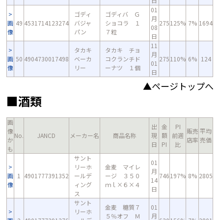
日
01
ゴディ
ゴディバ Ｇ
月
画
49
4531714123274
バジャ
ショコラ １
275
125%
7%
1694
08
像
パン
７粒
日
11
タカキ
タカキ チョ
月
画
50
4904730017498
ベーカ
コクランチド
275
110%
6%
124
01
像
リー
ーナツ １個
日
▲ページトップへ
■酒類
画
出
金
PI
像
販売
平均
No.
JANCD
メーカー名
商品名称
現
額
前週
か
店率
売価
日
PI
比
も
サント
01
リーホ
金麦 マイレ
月
画
1
4901777391352
ールデ
ージ ３５０
746
197%
8%
2805
14
像
ィング
ｍｌ×６×４
日
ス
サント
金麦 糖質７
01
リーホ
５％オフ Ｍ
月