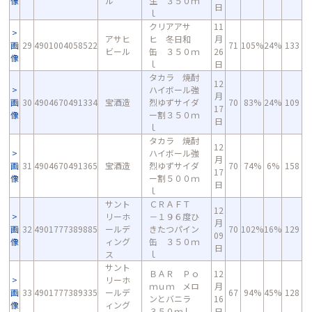
像
ル
生 ３５０ｍ
日
ｌ
クリアアサ
11
アサヒ
ヒ 冬日和
月
画
29
4901004058522
71
105%
24%
133
ビール
缶 ３５０ｍ
26
像
ｌ
日
タカラ 焼酎
12
ハイボール強
月
画
30
4904670491334
宝酒造
烈ゆずサイダ
70
83%
24%
109
17
像
ー割３５０ｍ
日
ｌ
タカラ 焼酎
12
ハイボール強
月
画
31
4904670491365
宝酒造
烈ゆずサイダ
70
74%
6%
158
17
像
ー割５００ｍ
日
ｌ
サント
ＣＲＡＦＴ
12
リーホ
－１９６度ひ
月
画
32
4901777389885
ールデ
きたつパイン
70
102%
16%
129
09
像
ィング
缶 ３５０ｍ
日
ス
ｌ
サント
ＢＡＲ Ｐｏ
12
リーホ
ｍｕｍ メロ
月
画
33
4901777389335
ールデ
67
94%
45%
128
ンとバニラ
16
像
ィング
３５０ｍｌ
日