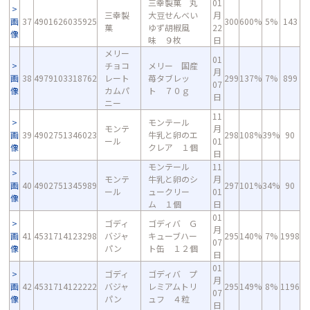
三幸製菓 丸
01
三幸製
大豆せんべい
月
画
37
4901626035925
300
600%
5%
143
菓
ゆず胡椒風
22
像
味 ９枚
日
メリー
01
チョコ
メリー 国産
月
画
38
4979103318762
レート
苺タブレッ
299
137%
7%
899
07
像
カムパ
ト ７０ｇ
日
ニー
11
モンテール
モンテ
月
画
39
4902751346023
牛乳と卵のエ
298
108%
39%
90
ール
01
像
クレア １個
日
モンテール
11
モンテ
牛乳と卵のシ
月
画
40
4902751345989
297
101%
34%
90
ール
ュークリー
01
像
ム １個
日
01
ゴディ
ゴディバ Ｇ
月
画
41
4531714123298
バジャ
キューブハー
295
140%
7%
1998
07
像
パン
ト缶 １２個
日
01
ゴディ
ゴディバ プ
月
画
42
4531714122222
バジャ
レミアムトリ
295
149%
8%
1196
07
像
パン
ュフ ４粒
日