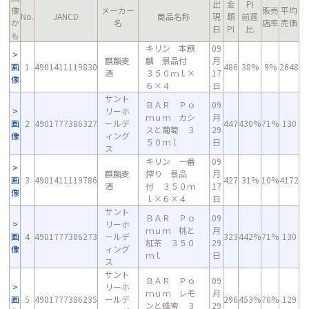
出
金
PI
像
メーカー
販売
平均
No.
JANCD
商品名称
現
額
前週
か
名
店率
売価
日
PI
比
も
キリン 本麒
09
麒麟麦
麟 景品付
月
画
1
4901411119830
486
38%
9%
2648
酒
３５０ｍｌ×
17
像
６×４
日
サント
ＢＡＲ Ｐｏ
09
リーホ
ｍｕｍ カシ
月
画
2
4901777386327
ールデ
447
430%
71%
130
スと葡萄 ３
29
像
ィング
５０ｍｌ
日
ス
キリン 一番
09
麒麟麦
搾り 景品
月
画
3
4901411119786
427
31%
10%
4172
酒
付 ３５０ｍ
17
像
ｌ×６×４
日
サント
ＢＡＲ Ｐｏ
09
リーホ
ｍｕｍ 桃と
月
画
4
4901777386273
ールデ
323
442%
71%
130
紅茶 ３５０
29
像
ィング
ｍｌ
日
ス
サント
ＢＡＲ Ｐｏ
09
リーホ
ｍｕｍ レモ
月
画
5
4901777386235
ールデ
296
453%
70%
129
ンと蜂蜜 ３
29