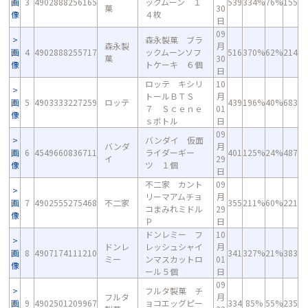
画
3
4902888256165
ックムーン １
539
334%
76%
155
菓
30
像
４枚
日
09
森永製菓 ブラ
森永製
月
画
4
4902888255717
ックムーンソフ
516
370%
62%
214
菓
30
像
トケーキ ６個
日
ロッテ キシリ
10
トールＢＴＳ
月
画
5
4903333227259
ロッテ
439
196%
40%
683
７ Ｓｃｅｎｅ
01
像
ｓボトル
日
09
バンダイ 仮面
バンダ
月
画
6
4549660836711
ライダーギー
401
125%
24%
487
イ
29
像
ツ １個
日
不二家 カント
09
リーマアムチョ
月
画
7
4902555275468
不二家
355
211%
60%
221
コまみれミドル
29
像
Ｐ
日
ドンレミー フ
10
ドンレ
レッシュシャイ
月
画
8
4907174111210
341
327%
21%
383
ミー
ンマスカットロ
01
像
ール５個
日
09
フルタ製菓 チ
フルタ
月
画
9
4902501209967
ョコエッグピー
334
85%
55%
235