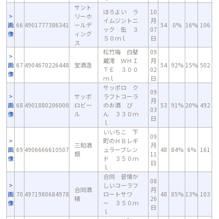
サント
ほろよい ラ
10
リーホ
イムジントニ
月
画
66
4901777386341
ールデ
54
0%
16%
106
ック 缶 ３
07
像
ィング
５０ｍｌ
日
ス
松竹梅 白壁
09
蔵澪 ＷＨＩ
月
画
67
4904670226448
宝酒造
54
92%
15%
502
ＴＥ ３００
02
像
ｍｌ
日
サッポロ ク
09
サッポ
ラフトコーラ
月
画
68
4901880206000
ロビー
のお酒 び
53
91%
20%
492
03
像
ル
ん ３３０ｍ
日
ｌ
いいちこ 下
09
町のＨＢレギ
三和酒
月
画
69
4906666610507
ュラーブレン
48
84%
6%
161
類
11
像
ド ３５０ｍ
日
ｌ
合同 昔懐か
08
しいコーラフ
合同酒
月
画
70
4971980684978
ロートサワ
48
85%
13%
103
精
26
像
ー ３５０ｍ
日
ｌ