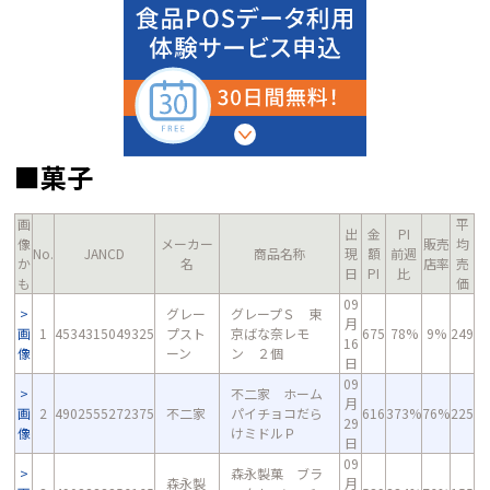
■菓子
画
平
出
金
PI
像
メーカー
販売
均
No.
JANCD
商品名称
現
額
前週
か
名
店率
売
日
PI
比
も
価
09
グレー
グレープＳ 東
月
画
1
4534315049325
プスト
京ばな奈レモ
675
78%
9%
249
16
像
ーン
ン ２個
日
09
不二家 ホーム
月
画
2
4902555272375
不二家
パイチョコだら
616
373%
76%
225
29
像
けミドルＰ
日
09
森永製菓 ブラ
森永製
月