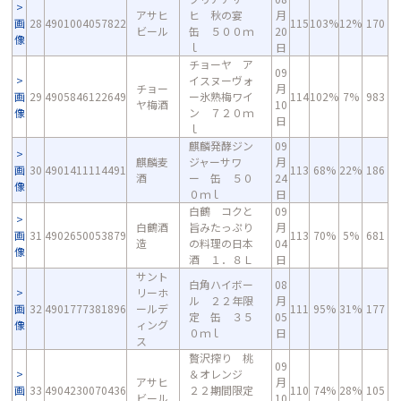
アサヒ
ヒ 秋の宴
月
画
28
4901004057822
115
103%
12%
170
ビール
缶 ５００ｍ
20
像
ｌ
日
チョーヤ ア
09
イスヌーヴォ
チョー
月
画
29
4905846122649
ー氷熟梅ワイ
114
102%
7%
983
ヤ梅酒
10
像
ン ７２０ｍ
日
ｌ
麒麟発酵ジン
09
麒麟麦
ジャーサワ
月
画
30
4901411114491
113
68%
22%
186
酒
ー 缶 ５０
24
像
０ｍｌ
日
白鶴 コクと
09
白鶴酒
旨みたっぷり
月
画
31
4902650053879
113
70%
5%
681
造
の料理の日本
04
像
酒 １．８Ｌ
日
サント
白角ハイボー
08
リーホ
ル ２２年限
月
画
32
4901777381896
ールデ
111
95%
31%
177
定 缶 ３５
05
像
ィング
０ｍｌ
日
ス
贅沢搾り 桃
09
＆オレンジ
アサヒ
月
画
33
4904230070436
２２期間限定
110
74%
28%
105
ビール
10