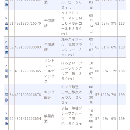
酒
ル 缶 ５０
03
像
０ｍｌ
日
ＮＩＰＰＯ
09
Ｎ ＰＲＥＭ
合同酒
月
画
61
4971980716570
ＩＵＭ愛南ゴ
62
68%
9%
113
精
24
像
ールド３５０
日
ｍｌ
浅草ハイボー
09
合同酒
ル 電氣ブラ
月
画
62
4971980699903
61
81%
6%
128
精
ンサワー ３
02
像
５０ｍｌ
日
サント
ほろよい フ
10
リーホ
ルーツサング
月
画
63
4901777386365
ールデ
60
0%
17%
106
リア 缶 ３
07
像
ィング
５０ｍｌ
日
ス
キング醸造
08
キング
日の出醇良本
月
画
64
4901309016876
57
102%
7%
199
醸造
みりん ３０
30
像
０ｍｌ
日
氷結 無糖グ
10
レープフルー
麒麟麦
月
画
65
4901411113654
ツ ７度
57
0%
6%
159
酒
08
像
缶 ５００ｍ
日
ｌ