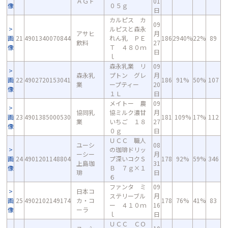
ＡＧＦ
01
像
０５ｇ
日
カルピス カ
09
ルピスと森永
アサヒ
月
画
21
4901340070844
れん乳 ＰＥ
186
2940%
22%
89
飲料
27
像
Ｔ ４８０ｍ
日
ｌ
森永乳業 リ
09
森永乳
プトン グレ
月
画
22
4902720153041
186
91%
50%
107
業
ープティー
20
像
１Ｌ
日
メイトー 農
09
協同乳
協ミルク濃甘
月
画
23
4901385000530
181
109%
17%
112
業
いちご １８
27
像
０ｇ
日
ＵＣＣ 職人
ユーシ
08
の珈琲ドリッ
ーシー
月
画
24
4901201148804
プ深いコクＳ
178
92%
59%
346
上島珈
31
像
Ｂ ７ｇ×１
琲
日
６
ファンタ ミ
09
日本コ
ステリーブル
月
画
25
4902102149174
カ・コ
178
76%
41%
83
ー ４１０ｍ
16
像
ーラ
ｌ
日
ＵＣＣ ＣＯ