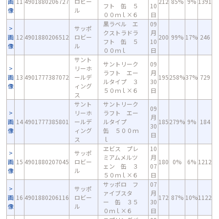
画
11
4901880206727
ロビー
212
85%
9%
1391
フト 缶 ５
10
像
ル
００ｍｌ×６
日
黒ラベル エ
09
サッポ
クストラドラ
月
画
12
4901880206512
ロビー
200
99%
17%
246
フト 缶 ５
10
像
ル
００ｍｌ
日
サント
サントリーク
09
リーホ
ラフト エー
月
画
13
4901777387072
ールデ
195
258%
37%
729
ルタイプ ３
30
像
ィング
５０ｍｌ×６
日
ス
サント
サントリーク
09
リーホ
ラフト エー
月
画
14
4901777385801
ールデ
ルタイプ
185
279%
9%
184
30
像
ィング
缶 ５００ｍ
日
ス
ｌ
ヱビス プレ
10
サッポ
ミアムメルツ
月
画
15
4901880207045
ロビー
180
0%
6%
1212
ェン 缶 ３
07
像
ル
５０ｍｌ×６
日
サッポロ フ
07
サッポ
ァイブスタ
月
画
16
4901880206116
ロビー
172
87%
10%
1122
ー 缶 ３５
30
像
ル
０ｍｌ×６
日