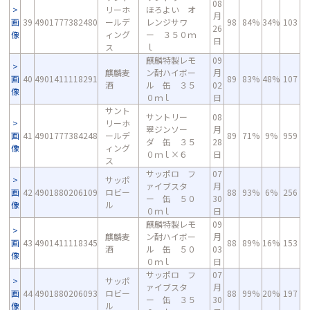
08
リーホ
ほろよい オ
月
画
39
4901777382480
ールデ
レンジサワ
98
84%
34%
103
26
像
ィング
ー ３５０ｍ
日
ス
ｌ
麒麟特製レモ
09
麒麟麦
ン酎ハイボー
月
画
40
4901411118291
89
83%
48%
107
酒
ル 缶 ３５
02
像
０ｍｌ
日
サント
サントリー
08
リーホ
翠ジンソー
月
画
41
4901777384248
ールデ
89
71%
9%
959
ダ 缶 ３５
28
像
ィング
０ｍｌ×６
日
ス
サッポロ フ
07
サッポ
ァイブスタ
月
画
42
4901880206109
ロビー
88
93%
6%
256
ー 缶 ５０
30
像
ル
０ｍｌ
日
麒麟特製レモ
09
麒麟麦
ン酎ハイボー
月
画
43
4901411118345
88
89%
16%
153
酒
ル 缶 ５０
03
像
０ｍｌ
日
サッポロ フ
07
サッポ
ァイブスタ
月
画
44
4901880206093
ロビー
88
99%
20%
197
ー 缶 ３５
30
像
ル