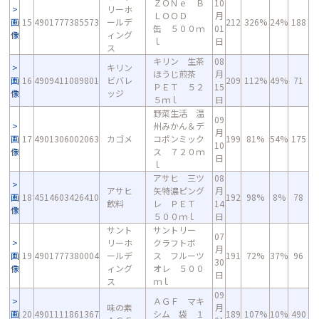
ＺＯＮｅ Ｂ
10
リーホ
ＬＯＯＤ
月
画
15
4901777385573
ールデ
212
326%
24%
188
缶 ５００ｍ
01
像
ィング
ｌ
日
ス
キリン 生茶
08
キリン
ほうじ煎茶
月
画
16
4909411089801
ビバレ
209
112%
49%
71
ＰＥＴ ５２
15
像
ッジ
５ｍｌ
日
野菜生活 温
09
州みかん＆デ
月
画
17
4901306002063
カゴメ
コポンミック
199
81%
54%
175
10
像
ス ７２０ｍ
日
ｌ
アサヒ 三ツ
08
アサヒ
矢特濃ピング
月
画
18
4514603426410
192
98%
8%
78
飲料
レ ＰＥＴ
14
像
５００ｍｌ
日
サント
サントリー
07
リーホ
クラフトボ
月
画
19
4901777380004
ールデ
ス フルーツ
191
72%
37%
96
30
像
ィング
オレ ５００
日
ス
ｍｌ
09
ＡＧＦ マキ
味の素
月
画
20
4901111861367
シム 袋 １
189
107%
10%
490