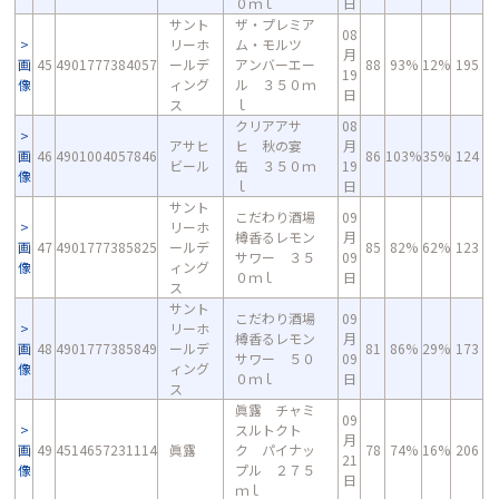
０ｍｌ
日
サント
ザ・プレミア
08
リーホ
ム・モルツ
月
画
45
4901777384057
ールデ
アンバーエー
88
93%
12%
195
19
像
ィング
ル ３５０ｍ
日
ス
ｌ
クリアアサ
08
アサヒ
ヒ 秋の宴
月
画
46
4901004057846
86
103%
35%
124
ビール
缶 ３５０ｍ
19
像
ｌ
日
サント
こだわり酒場
09
リーホ
樽香るレモン
月
画
47
4901777385825
ールデ
85
82%
62%
123
サワー ３５
09
像
ィング
０ｍｌ
日
ス
サント
こだわり酒場
09
リーホ
樽香るレモン
月
画
48
4901777385849
ールデ
81
86%
29%
173
サワー ５０
09
像
ィング
０ｍｌ
日
ス
眞露 チャミ
09
スルトクト
月
画
49
4514657231114
眞露
ク パイナッ
78
74%
16%
206
21
像
プル ２７５
日
ｍｌ