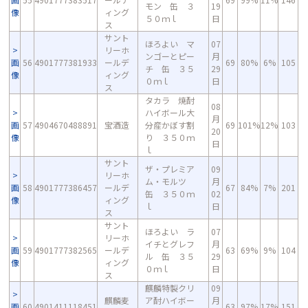
モン 缶 ３
19
像
ィング
５０ｍｌ
日
ス
サント
ほろよい マ
07
リーホ
ンゴーとピー
月
画
56
4901777381933
ールデ
69
80%
6%
105
チ 缶 ３５
29
像
ィング
０ｍｌ
日
ス
タカラ 焼酎
08
ハイボール大
月
画
57
4904670488891
宝酒造
分産かぼす割
69
101%
12%
103
20
像
り ３５０ｍ
日
ｌ
サント
ザ・プレミア
09
リーホ
ム・モルツ
月
画
58
4901777386457
ールデ
67
84%
7%
201
缶 ３５０ｍ
02
像
ィング
ｌ
日
ス
サント
ほろよい ラ
07
リーホ
イチとグレフ
月
画
59
4901777382565
ールデ
63
69%
9%
104
ル 缶 ３５
29
像
ィング
０ｍｌ
日
ス
麒麟特製クリ
09
麒麟麦
ア酎ハイボー
月
画
60
4901411118451
63
97%
17%
151