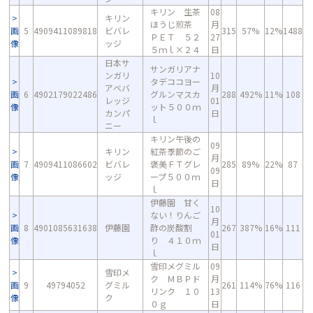
キリン 生茶
08
キリン
ほうじ煎茶
月
画
5
4909411089818
ビバレ
315
57%
12%
1488
ＰＥＴ ５２
27
像
ッジ
５ｍｌ×２４
日
日本サ
サンガリアナ
ンガリ
10
タデココヨー
アベバ
月
画
6
4902179022486
グルンマスカ
288
492%
11%
108
レッジ
01
像
ット５００ｍ
カンパ
日
ｌ
ニー
キリン午後の
09
キリン
紅茶季節のご
月
画
7
4909411086602
ビバレ
褒美ＦＴグレ
285
89%
22%
87
09
像
ッジ
ープ５００ｍ
日
ｌ
伊藤園 甘く
10
ない！りんご
月
画
8
4901085631638
伊藤園
酢の炭酸割
267
387%
16%
111
01
像
り ４１０ｍ
日
ｌ
雪印メグミル
09
雪印メ
ク ＭＢＰド
月
画
9
49794052
グミル
261
114%
76%
116
リンク １０
13
像
ク
０ｇ
日