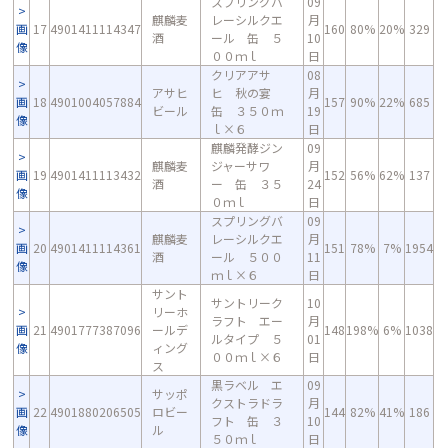
スプリングバ
09
麒麟麦
レーシルクエ
月
画
17
4901411114347
160
80%
20%
329
酒
ール 缶 ５
10
像
００ｍｌ
日
クリアアサ
08
アサヒ
ヒ 秋の宴
月
画
18
4901004057884
157
90%
22%
685
ビール
缶 ３５０ｍ
19
像
ｌ×６
日
麒麟発酵ジン
09
麒麟麦
ジャーサワ
月
画
19
4901411113432
152
56%
62%
137
酒
ー 缶 ３５
24
像
０ｍｌ
日
スプリングバ
09
麒麟麦
レーシルクエ
月
画
20
4901411114361
151
78%
7%
1954
酒
ール ５００
11
像
ｍｌ×６
日
サント
サントリーク
10
リーホ
ラフト エー
月
画
21
4901777387096
ールデ
148
198%
6%
1038
ルタイプ ５
01
像
ィング
００ｍｌ×６
日
ス
黒ラベル エ
09
サッポ
クストラドラ
月
画
22
4901880206505
ロビー
144
82%
41%
186
フト 缶 ３
10
像
ル
５０ｍｌ
日