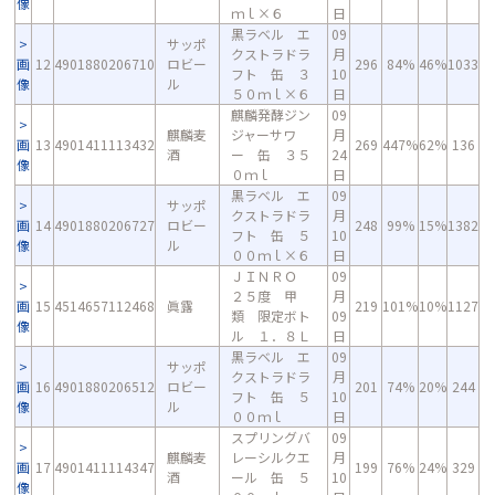
像
ｍｌ×６
日
黒ラベル エ
09
サッポ
クストラドラ
月
画
12
4901880206710
ロビー
296
84%
46%
1033
フト 缶 ３
10
像
ル
５０ｍｌ×６
日
麒麟発酵ジン
09
麒麟麦
ジャーサワ
月
画
13
4901411113432
269
447%
62%
136
酒
ー 缶 ３５
24
像
０ｍｌ
日
黒ラベル エ
09
サッポ
クストラドラ
月
画
14
4901880206727
ロビー
248
99%
15%
1382
フト 缶 ５
10
像
ル
００ｍｌ×６
日
ＪＩＮＲＯ
09
２５度 甲
月
画
15
4514657112468
眞露
219
101%
10%
1127
類 限定ボト
09
像
ル １．８Ｌ
日
黒ラベル エ
09
サッポ
クストラドラ
月
画
16
4901880206512
ロビー
201
74%
20%
244
フト 缶 ５
10
像
ル
００ｍｌ
日
スプリングバ
09
麒麟麦
レーシルクエ
月
画
17
4901411114347
199
76%
24%
329
酒
ール 缶 ５
10
像