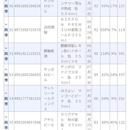
サッポ
ンサワー深み
月
画
50
4901880206826
ロビー
92
65%
17%
137
の熟成 缶
10
像
ル
５００ｍｌ
日
ＮＩＰＰＯ
09
Ｎ ＰＲＥＭ
合同酒
月
画
51
4971980716570
ＩＵＭ愛南ゴ
92
558%
7%
114
精
24
像
ールド３５０
日
ｍｌ
麒麟特製レモ
09
麒麟麦
ン酎ハイボー
月
画
52
4901411118321
90
124%
9%
591
酒
ル 缶 ３５
04
像
０ｍｌ×６
日
サッポロ フ
07
サッポ
ァイブスタ
月
画
53
4901880206093
ロビー
89
82%
24%
197
ー 缶 ３５
30
像
ル
０ｍｌ
日
サント
ほろよい マ
07
リーホ
ンゴーとピー
月
画
54
4901777381933
ールデ
86
84%
9%
101
チ 缶 ３５
29
像
ィング
０ｍｌ
日
ス
クリアアサ
08
アサヒ
ヒ 秋の宴
月
画
55
4901004057846
83
88%
45%
122
ビール
缶 ３５０ｍ
19
像
ｌ
日