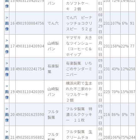
画
15
4903110420279
233
72%
14%
311
パン
カソフトケ－
01
像
キ ２個
日
08
でん六 ピーナ
月
画
16
4901930084756
でん六
ッツチョコクリ
231
107%
6%
91
29
像
スピー ５２ｇ
日
ヤマザキ 大き
09
山崎製
なツインシュ－
月
画
17
4903110420934
231
158%
22%
77
パン
（コ－ヒ－Ｃ＆
01
像
ホイップ
日
09
有楽製菓 いち
有楽製
月
画
18
4903032241754
ごのサンダーミ
231
43%
12%
258
菓
15
像
ニバー
日
横浜元町で生ま
09
山崎製
れた不二家のト
月
画
19
4903110420309
225
70%
15%
307
パン
リフルケ－キ
01
像
２個
日
09
フルタ製菓 特
フルタ
月
画
20
4902501625590
濃ミルククッキ
216
86%
8%
79
製菓
19
像
ー １１枚
日
08
フルタ製菓 生
フルタ
月
画
21
4902501056882
クリームチョ
208
106%
75%
244
製菓
19