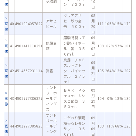
ヤ梅酒
10
像
ン ７２０ｍ
日
ｌ
クリアアサ
08
アサヒ
ヒ 秋の宴
月
画
40
4901004057822
111
105%
15%
170
ビール
缶 ５００ｍ
20
像
ｌ
日
麒麟特製レモ
09
麒麟麦
ン酎ハイボー
月
画
41
4901411118291
108
82%
57%
101
酒
ル 缶 ３５
02
像
０ｍｌ
日
眞露 チャミ
09
スルトクト
月
画
42
4514657231114
眞露
ク パイナッ
105
264%
13%
202
21
像
プル ２７５
日
ｍｌ
サント
ＢＡＲ Ｐｏ
09
リーホ
ｍｕｍ カシ
月
画
43
4901777386327
ールデ
104
0%
18%
130
スと葡萄 ３
29
像
ィング
５０ｍｌ
日
ス
サント
こだわり酒場
09
リーホ
樽香るレモン
月
画
44
4901777385825
ールデ
103
71%
68%
125
サワー ３５
09
像
ィング
０ｍｌ
日