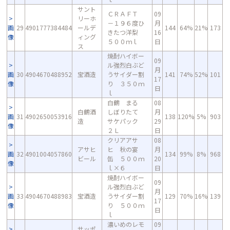
サント
ＣＲＡＦＴ
09
リーホ
－１９６度ひ
月
画
29
4901777384484
ールデ
144
64%
21%
173
きたつ洋梨
16
像
ィング
５００ｍｌ
日
ス
焼酎ハイボー
09
ル強烈白ぶど
月
画
30
4904670488952
宝酒造
うサイダー割
141
74%
52%
101
17
像
り ３５０ｍ
日
ｌ
白鶴 まる
08
白鶴酒
しぼりたて
月
画
31
4902650053916
138
120%
5%
903
造
サケパック
29
像
２Ｌ
日
クリアアサ
08
アサヒ
ヒ 秋の宴
月
画
32
4901004057860
134
99%
8%
968
ビール
缶 ５００ｍ
20
像
ｌ×６
日
焼酎ハイボー
09
ル強烈白ぶど
月
画
33
4904670488983
宝酒造
うサイダー割
129
70%
16%
139
17
像
り ５００ｍ
日
ｌ
濃いめのレモ
09
サッポ