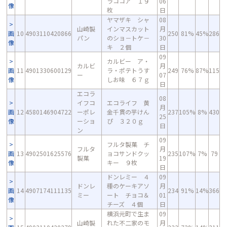
ラココア １９
06
像
枚
日
ヤマザキ シャ
08
山崎製
インマスカット
月
画
10
4903110420866
250
81%
45%
286
パン
のショ－トケ－
30
像
キ ２個
日
09
カルビー ア・
カルビ
月
画
11
4901330600129
ラ・ポテトうす
249
76%
87%
115
ー
07
像
しお味 ６７ｇ
日
エコラ
08
イフコ
エコライフ 黄
月
画
12
4580146904722
ーポレ
金千貫の芋けん
237
105%
8%
430
25
像
ーショ
ぴ ３２０ｇ
日
ン
09
フルタ製菓 チ
フルタ
月
画
13
4902501625576
ョコサンドクッ
235
107%
7%
79
製菓
19
像
キー ９枚
日
ドンレミー ４
09
ドンレ
種のケーキアソ
月
画
14
4907174111135
234
91%
14%
366
ミー
ート チョコ＆
01
像
チーズ ４個
日
横浜元町で生ま
09
山崎製
れた不二家のモ
月