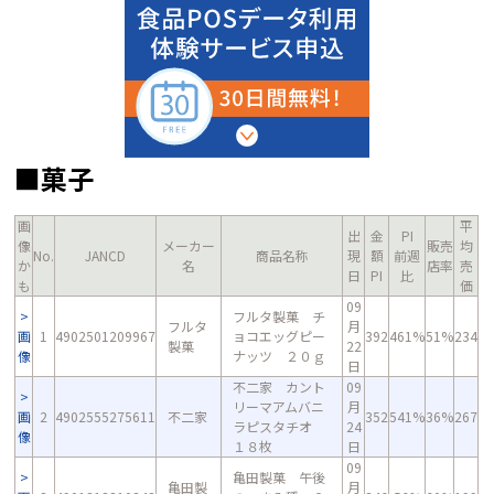
■菓子
画
平
出
金
PI
像
メーカー
販売
均
No.
JANCD
商品名称
現
額
前週
か
名
店率
売
日
PI
比
も
価
09
フルタ製菓 チ
フルタ
月
画
1
4902501209967
ョコエッグピー
392
461%
51%
234
製菓
22
像
ナッツ ２０ｇ
日
不二家 カント
09
リーマアムバニ
月
画
2
4902555275611
不二家
352
541%
36%
267
ラピスタチオ
24
像
１８枚
日
09
亀田製菓 午後
亀田製
月