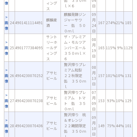
缶 ３５０ｍ
04
像
ィング
ｌ×６
日
ス
麒麟発酵ジン
09
麒麟麦
ジャーサワ
月
画
24
4901411114491
167
274%
21%
185
酒
ー 缶 ５０
24
像
０ｍｌ
日
サント
ザ・プレミア
08
リーホ
ム・モルツア
月
画
25
4901777384095
ールデ
ンバーエール
165
115%
9%
1129
19
像
ィング
３５０ｍｌ×
日
ス
６
贅沢搾りプレ
08
ミアム和梨
アサヒ
月
画
26
4904230070252
２２秋限定
157
101%
10%
131
ビール
13
像
缶 ３５０ｍ
日
ｌ
贅沢搾りプレ
07
アサヒ
ミアム トマ
月
画
27
4904230070238
153
93%
10%
129
ビール
ト 缶 ３５
09
像
０ｍｌ
日
贅沢搾り 桃
09
＆オレンジ
アサヒ
月
画
28
4904230070436
２２期間限定
149
75%
44%
101
ビール
10
像
缶 ３５０ｍ
日
ｌ