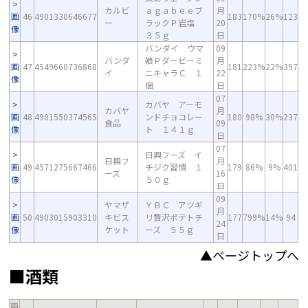
カルビ
ａｇａｂｅｅブ
月
画
46
4901330646677
183
170%
26%
123
ー
ラックＰ岩塩
20
像
３５ｇ
日
バンダイ ウマ
09
バンダ
娘Ｐダービーミ
月
画
47
4549660736868
181
223%
22%
397
イ
ニキャラＣ １
22
像
個
日
07
カバヤ アーモ
カバヤ
月
画
48
4901550374565
ンドチョコレー
180
98%
30%
237
食品
09
像
ト １４１ｇ
日
07
日興フーズ イ
日興フ
月
画
49
4571275667466
チジク習慣 １
179
86%
9%
401
ーズ
16
像
５０ｇ
日
09
ヤマザ
ＹＢＣ アツギ
月
画
50
4903015903310
キビス
リ贅沢ポテトチ
177
799%
14%
94
24
像
ケット
ーズ ５５ｇ
日
▲ページトップへ
■酒類
画