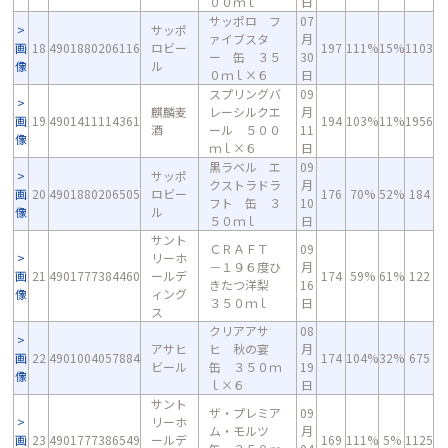
００ｍｌ
日
サッポロ フ
07
サッポ
ァイブスタ
月
画
18
4901880206116
ロビー
197
111%
15%
1103
ー 缶 ３５
30
像
ル
０ｍｌ×６
日
スプリングバ
09
麒麟麦
レーシルクエ
月
画
19
4901411114361
194
103%
11%
1956
酒
ール ５００
11
像
ｍｌ×６
日
黒ラベル エ
09
サッポ
クストラドラ
月
画
20
4901880206505
ロビー
176
70%
52%
184
フト 缶 ３
10
像
ル
５０ｍｌ
日
サント
ＣＲＡＦＴ
09
リーホ
－１９６度ひ
月
画
21
4901777384460
ールデ
174
59%
61%
122
きたつ洋梨
16
像
ィング
３５０ｍｌ
日
ス
クリアアサ
08
アサヒ
ヒ 秋の宴
月
画
22
4901004057884
174
104%
32%
675
ビール
缶 ３５０ｍ
19
像
ｌ×６
日
サント
ザ・プレミア
09
リーホ
ム・モルツ
月
画
23
4901777386549
ールデ
169
111%
5%
1125