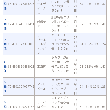
ｍｕｍ レモ
月
画
66
4901777386235
ールデ
65
0%
18%
130
ンと蜂蜜 ３
29
像
ィング
５０ｍｌ
日
ス
麒麟特製クリ
09
麒麟麦
ア酎ハイボー
月
画
67
4901411118451
65
79%
20%
141
酒
ル 缶 ５０
03
像
０ｍｌ
日
サント
ＣＲＡＦＴ
07
リーホ
－１９６度Ｃ
月
画
68
4901777381803
ールデ
ひきたつもも
64
105%
10%
124
22
像
ィング
缶 ３５０ｍ
日
ス
ｌ
タカラ 焼酎
08
ハイボール大
月
画
69
4904670488921
宝酒造
分産かぼす割
64
112%
6%
140
20
像
り ５００ｍ
日
ｌ
オリオン サ
09
アサヒ
ザンスター華
月
画
70
4901004057747
63
84%
12%
123
ビール
やかホップ
03
像
３５０ｍｌ
日
レモン・ザ・
07
サッポ
リッチ香る香
月
画
71
4901880206154
ロビー
るレモン
61
90%
16%
109
30