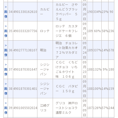
カルビー さや
09
カルビ
えんどうブラッ
月
画
34
4901330162610
190
334%
23%
90
ー
クペッパー ５
20
像
５ｇ
日
09
ロッテ カスタ
月
画
35
4903333207756
ロッテ
ードケーキフレ
189
60%
58%
236
16
像
ジエ ６個
日
明治 チョコレ
09
ート効果カカオ
月
画
36
4902777138107
明治
189
337%
14%
578
７２％マカダミ
24
像
ア
日
ＣＧＣ くちど
09
シジシ
けチョコ いち
月
画
37
4901870301647
ージャ
188
132%
9%
180
ご＆ホワイト
23
像
パン
味 １０６ｇ
日
09
シジシ
ＣＧＣ バタピ
月
画
38
4901870301401
ージャ
188
100%
14%
159
ー １５０ｇ
06
像
パン
日
09
グリコ 神戸ロ
江崎グ
月
画
39
4901005502024
ーストショコラ
187
126%
57%
244
リコ
09
像
濃厚ミルク
日