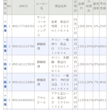
出
PI
像
メーカー
金額
販売
平均
No.
JANCD
商品名称
現
前週
か
名
PI
店率
売価
日
比
も
サント
09
リーホ
金麦 景品付
月
画
1
4901777384705
ールデ
特発 ３５０
1568
80%
6%
2547
17
像
ィング
ｍｌ×６×４
日
ス
キリン 一番
09
麒麟麦
搾り 景品
月
画
2
4901411119786
1391
139%
30%
4003
酒
付 ３５０ｍ
17
像
ｌ×６×４
日
キリン 本麒
09
麒麟麦
麟 景品付
月
画
3
4901411119830
1280
101%
29%
2603
酒
３５０ｍｌ×
17
像
６×４
日
キリン 一番
09
麒麟麦
搾り 予約受
月
画
4
4901411118864
1151
128%
7%
4042
酒
注品 ３５０
24
像
ｍｌ×６×４
日
アサヒ生ビー
07
アサヒ
ル 景品付
月
画
5
4901004056603
1139
181%
18%
4011
ビール
き ３５０ｍ
09
像
ｌ×２４
日