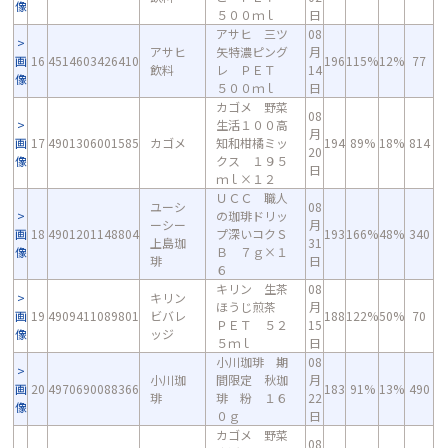
像
５００ｍｌ
日
アサヒ 三ツ
08
アサヒ
矢特濃ピング
月
画
16
4514603426410
196
115%
12%
77
飲料
レ ＰＥＴ
14
像
５００ｍｌ
日
カゴメ 野菜
08
生活１００高
月
画
17
4901306001585
カゴメ
知和柑橘ミッ
194
89%
18%
814
20
像
クス １９５
日
ｍｌ×１２
ＵＣＣ 職人
ユーシ
08
の珈琲ドリッ
ーシー
月
画
18
4901201148804
プ深いコクＳ
193
166%
48%
340
上島珈
31
像
Ｂ ７ｇ×１
琲
日
６
キリン 生茶
08
キリン
ほうじ煎茶
月
画
19
4909411089801
ビバレ
188
122%
50%
70
ＰＥＴ ５２
15
像
ッジ
５ｍｌ
日
小川珈琲 期
08
小川珈
間限定 秋珈
月
画
20
4970690088366
183
91%
13%
490
琲
琲 粉 １６
22
像
０ｇ
日
カゴメ 野菜
08