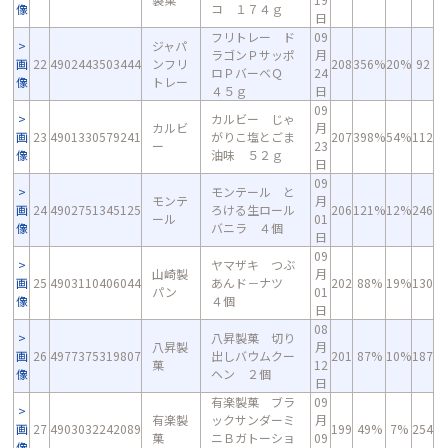
像
コ １７４ｇ
日
フリトレー ド
09
ジャパ
ラゴンＰサッポ
月
画
22
4902443503444
ンフリ
208
356%
20%
92
ロＰバーベＱ
24
像
トレー
４５ｇ
日
09
カルビー じゃ
カルビ
月
画
23
4901330579241
がりこ塩とごま
207
398%
54%
112
ー
23
像
油味 ５２ｇ
日
09
モンテール と
モンテ
月
画
24
4902751345125
ろける生ロール
206
121%
12%
246
ール
01
像
バニラ ４個
日
09
ヤマザキ つぶ
山崎製
月
画
25
4903110406044
あんド－ナツ
202
88%
19%
130
パン
01
像
４個
日
08
八昇製菓 切り
八昇製
月
画
26
4977375319807
出しバウムクー
201
87%
10%
187
菓
12
像
ヘン ２個
日
有楽製菓 ブラ
09
有楽製
ックサンダーミ
月
画
27
4903032242089
199
49%
7%
254
菓
ニＢガトーショ
09
像