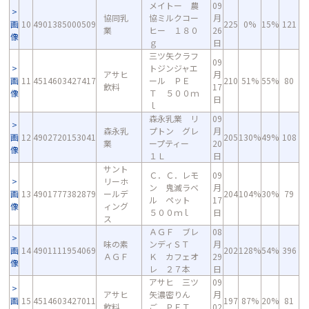
メイトー 農
09
協同乳
協ミルクコー
月
画
10
4901385000509
225
0%
15%
121
業
ヒー １８０
26
像
ｇ
日
三ツ矢クラフ
09
トジンジャエ
アサヒ
月
画
11
4514603427417
ール ＰＥ
210
51%
55%
80
飲料
17
像
Ｔ ５００ｍ
日
ｌ
森永乳業 リ
09
森永乳
プトン グレ
月
画
12
4902720153041
205
130%
49%
108
業
ープティー
20
像
１Ｌ
日
サント
Ｃ．Ｃ．レモ
09
リーホ
ン 鬼滅ラベ
月
画
13
4901777382879
ールデ
204
104%
30%
79
ル ペット
17
像
ィング
５００ｍｌ
日
ス
ＡＧＦ ブレ
08
味の素
ンディＳＴ
月
画
14
4901111954069
202
128%
54%
396
ＡＧＦ
Ｋ カフェオ
29
像
レ ２７本
日
アサヒ 三ツ
09
アサヒ
矢濃密りん
月
画
15
4514603427011
197
87%
20%
81
飲料
ご ＰＥＴ
02