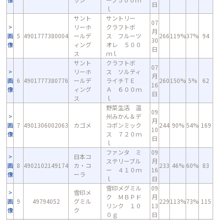
日
ｌ
サント
サントリー
07
リーホ
クラフトボ
月
画
5
4901777380004
ールデ
ス フルーツ
266
119%
37%
94
30
像
ィング
オレ ５００
日
ス
ｍｌ
サント
クラフトボ
07
リーホ
ス ソルティ
月
画
6
4901777380776
ールデ
ライチＴＥ
260
150%
5%
62
16
像
ィング
Ａ ６００ｍ
日
ス
ｌ
野菜生活 温
09
州みかん＆デ
月
画
7
4901306002063
カゴメ
コポンミック
244
90%
54%
169
10
像
ス ７２０ｍ
日
ｌ
ファンタ ミ
09
日本コ
ステリーブル
月
画
8
4902102149174
カ・コ
233
46%
60%
83
ー ４１０ｍ
16
像
ーラ
ｌ
日
雪印メグミル
09
雪印メ
ク ＭＢＰド
月
画
9
49794052
グミル
229
113%
73%
115
リンク １０
13
像
ク
０ｇ
日