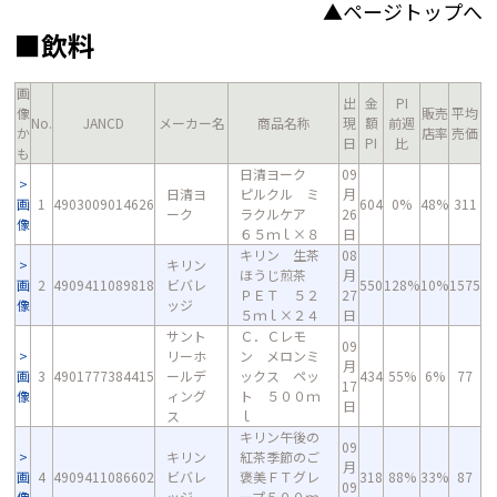
▲ページトップへ
■飲料
画
出
金
PI
像
販売
平均
No.
JANCD
メーカー名
商品名称
現
額
前週
か
店率
売価
日
PI
比
も
日清ヨーク
09
日清ヨ
ピルクル ミ
月
画
1
4903009014626
604
0%
48%
311
ーク
ラクルケア
26
像
６５ｍｌ×８
日
キリン 生茶
08
キリン
ほうじ煎茶
月
画
2
4909411089818
ビバレ
550
128%
10%
1575
ＰＥＴ ５２
27
像
ッジ
５ｍｌ×２４
日
サント
Ｃ．Ｃレモ
09
リーホ
ン メロンミ
月
画
3
4901777384415
ールデ
ックス ペッ
434
55%
6%
77
17
像
ィング
ト ５００ｍ
日
ス
ｌ
キリン午後の
09
キリン
紅茶季節のご
月
画
4
4909411086602
ビバレ
褒美ＦＴグレ
318
88%
33%
87
09
像
ッジ
ープ５００ｍ