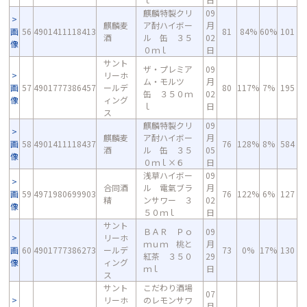
麒麟特製クリ
09
麒麟麦
ア酎ハイボー
月
画
56
4901411118413
81
84%
60%
101
酒
ル 缶 ３５
02
像
０ｍｌ
日
サント
ザ・プレミア
09
リーホ
ム・モルツ
月
画
57
4901777386457
ールデ
80
117%
7%
195
缶 ３５０ｍ
02
像
ィング
ｌ
日
ス
麒麟特製クリ
09
麒麟麦
ア酎ハイボー
月
画
58
4901411118437
76
128%
8%
584
酒
ル 缶 ３５
05
像
０ｍｌ×６
日
浅草ハイボー
09
合同酒
ル 電氣ブラ
月
画
59
4971980699903
76
122%
6%
127
精
ンサワー ３
02
像
５０ｍｌ
日
サント
ＢＡＲ Ｐｏ
09
リーホ
ｍｕｍ 桃と
月
画
60
4901777386273
ールデ
73
0%
17%
130
紅茶 ３５０
29
像
ィング
ｍｌ
日
ス
サント
こだわり酒場
07
リーホ
のレモンサワ
月