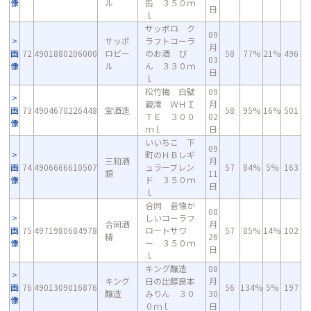
像
ル
缶 ３５０ｍ
日
ｌ
サッポロ ク
09
サッポ
ラフトコーラ
月
画
72
4901880206000
ロビー
のお酒 び
58
77%
21%
496
03
像
ル
ん ３３０ｍ
日
ｌ
松竹梅 白壁
09
蔵澪 ＷＨＩ
月
画
73
4904670226448
宝酒造
58
95%
16%
501
ＴＥ ３００
02
像
ｍｌ
日
いいちこ 下
09
町のＨＢレギ
三和酒
月
画
74
4906666610507
ュラーブレン
57
84%
5%
163
類
11
像
ド ３５０ｍ
日
ｌ
合同 昔懐か
08
しいコーラフ
合同酒
月
画
75
4971980684978
ロートサワ
57
85%
14%
102
精
26
像
ー ３５０ｍ
日
ｌ
キング醸造
08
キング
日の出醇良本
月
画
76
4901309016876
56
134%
5%
197
醸造
みりん ３０
30
像
０ｍｌ
日