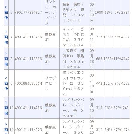
サント
金麦 糖質７
09
リーホ
５％オフ 特
月
画
6
4901777384927
ールデ
1099
63%
5%
2534
発 ３５０ｍ
18
像
ィング
ｌ×６×４
日
ス
キリン 一番
09
麒麟麦
搾り 予約受
月
画
7
4901411118796
717
139%
6%
4132
酒
注品 ３５０
11
像
ｍｌ×６×４
日
一番搾り 糖
09
麒麟麦
質ゼロ 景品
月
画
8
4901411119816
685
139%
11%
4042
酒
付 ３５０ｍ
18
像
ｌ×６×４
日
黒ラベルエク
09
サッポ
ストラドラフ
月
画
9
4901880928964
ロビー
ト 缶 ３５
442
132%
7%
4132
10
像
ル
０ｍｌ×６×
日
４
スプリングバ
09
麒麟麦
レーシルクエ
月
画
10
4901411114286
318
76%
62%
248
酒
ール 缶 ３
10
像
５０ｍｌ
日
スプリングバ
09
麒麟麦
レーシルクエ
月
画
11
4901411114323
314
94%
47%
1474
酒
ール ３５０
10