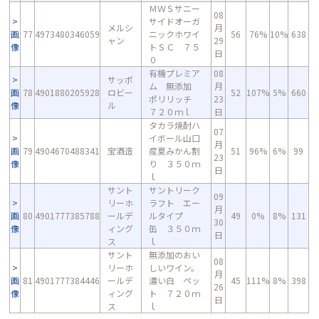
ＭＷＳサニー
08
サイドオーガ
メルシ
月
画
77
4973480346059
ニックホワイ
56
76%
10%
638
ャン
29
像
トＳＣ ７５
日
０
有機プレミア
08
サッポ
ム 無添加
月
画
78
4901880205928
ロビー
52
107%
5%
660
ポリリッチ
23
像
ル
７２０ｍｌ
日
タカラ焼酎ハ
07
イボール山口
月
画
79
4904670488341
宝酒造
産夏みかん割
51
96%
6%
99
23
像
り ３５０ｍ
日
ｌ
サント
サントリーク
09
リーホ
ラフト エー
月
画
80
4901777385788
ールデ
ルタイプ
49
0%
8%
131
30
像
ィング
缶 ３５０ｍ
日
ス
ｌ
サント
無添加のおい
08
リーホ
しいワイン。
月
画
81
4901777384446
ールデ
濃い白 ペッ
45
111%
8%
398
26
像
ィング
ト ７２０ｍ
日
ス
ｌ