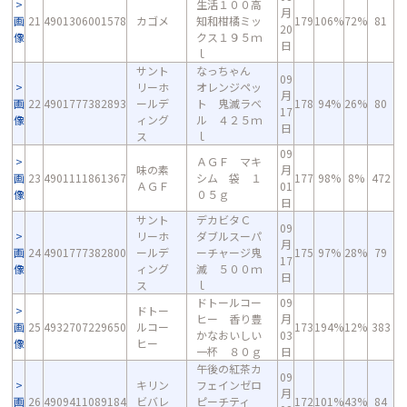
生活１００高
月
画
21
4901306001578
カゴメ
知和柑橘ミッ
179
106%
72%
81
20
像
クス１９５ｍ
日
ｌ
サント
なっちゃん
09
リーホ
オレンジペッ
月
画
22
4901777382893
ールデ
ト 鬼滅ラベ
178
94%
26%
80
17
像
ィング
ル ４２５ｍ
日
ス
ｌ
09
ＡＧＦ マキ
味の素
月
画
23
4901111861367
シム 袋 １
177
98%
8%
472
ＡＧＦ
01
像
０５ｇ
日
サント
デカビタＣ
09
リーホ
ダブルスーパ
月
画
24
4901777382800
ールデ
ーチャージ鬼
175
97%
28%
79
17
像
ィング
滅 ５００ｍ
日
ス
ｌ
ドトールコー
09
ドトー
ヒー 香り豊
月
画
25
4932707229650
ルコー
173
194%
12%
383
かなおいしい
03
像
ヒー
一杯 ８０ｇ
日
午後の紅茶カ
09
キリン
フェインゼロ
月
画
26
4909411089184
ビバレ
ピーチティ
172
101%
43%
84