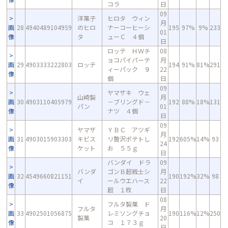
コラ
日
09
洋菓子
ヒロタ ウィン
月
画
28
4940489104959
のヒロ
ナーコーヒーシ
195
97%
9%
233
01
像
タ
ューＣ ４個
日
ロッテ ＨＷチ
08
ョコパイパーテ
月
画
29
4903333222803
ロッテ
194
91%
81%
291
ィーパック ９
22
像
個
日
09
ヤマザキ ウェ
山崎製
月
画
30
4903110405979
－ブリングド－
192
88%
18%
131
パン
01
像
ナツ ４個
日
09
ヤマザ
ＹＢＣ アツギ
月
画
31
4903015903303
キビス
リ贅沢ポテトし
192
605%
14%
93
24
像
ケット
お ５５ｇ
日
バンダイ ドラ
09
バンダ
ゴンＢ超戦士シ
月
画
32
4549660821151
190
192%
32%
98
イ
ールウエハース
22
像
超 １枚
日
08
フルタ製菓 ド
フルタ
月
画
33
4902501056875
レミソングチョ
190
116%
12%
250
製菓
20
像
コ １７３ｇ
日