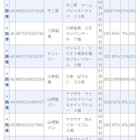
09
不二家 ホーム
月
画
40
4902555275628
不二家
パイバターチャ
186
473%
25%
266
24
像
イ ３２枚
日
07
八昇製菓 ふぞ
八昇製
月
画
41
4977375319791
ろいパンケー
185
95%
7%
195
菓
22
像
キ ７個
日
ドンレミー ご
08
ドンレ
ちそう果実６種
月
画
42
4907174110787
185
80%
13%
322
ミー
のフルーツロー
01
像
ル ５個
日
07
三幸製
三幸 ぱりん
月
画
43
4901626025254
185
109%
68%
143
菓
こ ３０枚
20
像
日
ヤマザキ キャ
09
山崎製
ラメルクリ－ム
月
画
44
4903110420927
184
102%
8%
115
パン
＆ホイップシュ
01
像
－ ４個
日
08
ヤマザキ あん
山崎製
月
画
45
4903110377801
バタ－スフレ
184
85%
6%
245
パン
01
像
４個
日
太めウェーブＪ
09