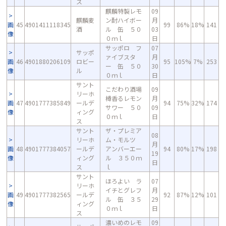
ス
麒麟特製レモ
09
麒麟麦
ン酎ハイボー
月
画
45
4901411118345
99
86%
18%
141
酒
ル 缶 ５０
03
像
０ｍｌ
日
サッポロ フ
07
サッポ
ァイブスタ
月
画
46
4901880206109
ロビー
95
105%
7%
253
ー 缶 ５０
30
像
ル
０ｍｌ
日
サント
こだわり酒場
09
リーホ
樽香るレモン
月
画
47
4901777385849
ールデ
94
75%
32%
174
サワー ５０
09
像
ィング
０ｍｌ
日
ス
サント
ザ・プレミア
08
リーホ
ム・モルツ
月
画
48
4901777384057
ールデ
アンバーエー
94
80%
17%
198
19
像
ィング
ル ３５０ｍ
日
ス
ｌ
サント
ほろよい ラ
07
リーホ
イチとグレフ
月
画
49
4901777382565
ールデ
92
87%
12%
101
ル 缶 ３５
29
像
ィング
０ｍｌ
日
ス
濃いめのレモ
09