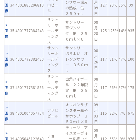
ンサワー深み
月
画
34
4901880206819
ロビー
127
79%
55%
99
の熟成 缶
09
像
ル
３５０ｍｌ
日
サント
サントリー
08
リーホ
翠ジンソー
月
画
35
4901777384248
ールデ
125
125%
14%
935
ダ 缶 ３５
28
像
ィング
０ｍｌ×６
日
ス
サント
サントリー
08
リーホ
ほろよい オ
月
画
36
4901777382480
ールデ
レンジサワ
117
91%
47%
100
26
像
ィング
ー ３５０ｍ
日
ス
ｌ
サント
白角ハイボー
08
リーホ
ル ２２年限
月
画
37
4901777381896
ールデ
117
86%
37%
175
定 缶 ３５
05
像
ィング
０ｍｌ
日
ス
オリオンサザ
09
アサヒ
ンスター華や
月
画
38
4901004057754
115
82%
7%
675
ビール
かホップ ３
03
像
５０ｍｌ×６
日
チョーヤ ア
09
イスヌーヴォ
チョー
月
画
39
4905846122649
ー氷熟梅ワイ
112
55%
9%
976