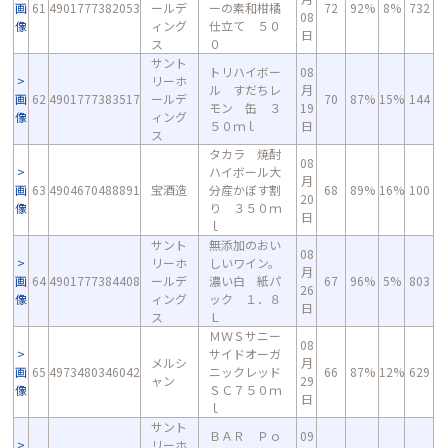
画
61
4901777382053
ールデ
ーの素和柑橘
72
92%
8%
732
08
像
ィング
仕立て ５０
日
ス
０
サント
トリハイボー
08
リーホ
ル すだちレ
月
画
62
4901777383517
ールデ
70
87%
15%
144
モン 缶 ３
19
像
ィング
５０ｍｌ
日
ス
タカラ 焼酎
08
ハイボール大
月
画
63
4904670488891
宝酒造
分産かぼす割
68
89%
16%
100
20
像
り ３５０ｍ
日
ｌ
サント
無添加のおい
08
リーホ
しいワイン。
月
画
64
4901777384408
ールデ
濃い白 紙パ
67
96%
5%
803
26
像
ィング
ック １．８
日
ス
Ｌ
ＭＷＳサニー
08
サイドオーガ
メルシ
月
画
65
4973480346042
ニックレッド
66
87%
12%
629
ャン
29
像
ＳＣ７５０ｍ
日
ｌ
サント
ＢＡＲ Ｐｏ
09
リーホ