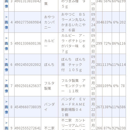
画
3
4901313810842
のつまみ種 ９
346
56%
60%
199
菓
16
像
５ｇ
日
おやつＣ ＢＳ
09
おやつ
ラーメン丸なん
月
画
4
4902775069984
カンパ
304
633%
6%
202
かまるいたこや
24
像
ニー
き ６袋
日
カルビー ア・
09
カルビ
ラ・ポテトじゃ
月
画
5
4901330600136
299
72%
86%
116
ー
がバター味 ６
09
像
７ｇ
日
09
ぼんち ぼんち
月
画
6
4902450202002
ぼんち
揚 チャック
281
113%
11%
114
05
像
付 １０５ｇ
日
09
フルタ製菓 ア
フルタ
月
画
7
4902501625637
ーモンドクッキ
280
109%
6%
78
製菓
19
像
ー １１枚
日
バンダイ ＥＶ
09
バンダ
Ａ－ＦＲＡＭＥ
月
画
8
4549660738039
267
138%
11%
586
イ
新劇場版０４
22
像
１個
日
不二家 カント
07
リーマアムバニ
月
画
9
4902555272641
不二家
266
87%
92%
230