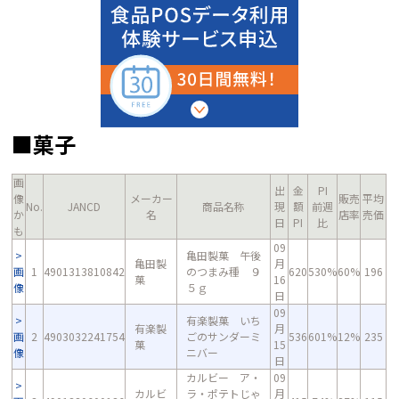
■菓子
画
出
金
PI
像
メーカー
販売
平均
No.
JANCD
商品名称
現
額
前週
か
名
店率
売価
日
PI
比
も
09
亀田製菓 午後
亀田製
月
画
1
4901313810842
のつまみ種 ９
620
530%
60%
196
菓
16
像
５ｇ
日
09
有楽製菓 いち
有楽製
月
画
2
4903032241754
ごのサンダーミ
536
601%
12%
235
菓
15
像
ニバー
日
カルビー ア・
09
カルビ
ラ・ポテトじゃ
月