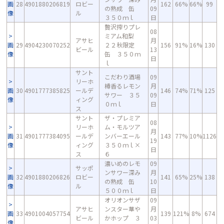
画
28
4901880206819
ロビー
162
66%
66%
99
の熟成 缶
09
像
ル
３５０ｍｌ
日
贅沢搾りプレ
08
ミアム和梨
アサヒ
月
画
29
4904230070252
２２秋限定
156
91%
16%
130
ビール
13
像
缶 ３５０ｍ
日
ｌ
サント
こだわり酒場
09
リーホ
樽香るレモン
月
画
30
4901777385825
ールデ
146
74%
71%
125
サワー ３５
09
像
ィング
０ｍｌ
日
ス
サント
ザ・プレミア
08
リーホ
ム・モルツア
月
画
31
4901777384095
ールデ
ンバーエール
143
77%
10%
1126
19
像
ィング
３５０ｍｌ×
日
ス
６
濃いめのレモ
09
サッポ
ンサワー深み
月
画
32
4901880206826
ロビー
141
65%
25%
138
の熟成 缶
10
像
ル
５００ｍｌ
日
オリオンサザ
09
アサヒ
ンスター華や
月
画
33
4901004057754
139
121%
8%
674
ビール
かホップ ３
03
像