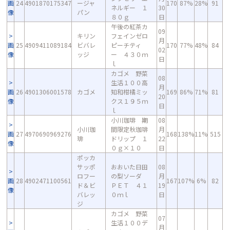
画
24
4901870175347
ージャ
170
87%
28%
91
ネルギー １
30
像
パン
８０ｇ
日
午後の紅茶カ
09
キリン
フェインゼロ
月
画
25
4909411089184
ビバレ
ピーチティ
170
77%
48%
84
02
像
ッジ
ー ４３０ｍ
日
ｌ
カゴメ 野菜
08
生活１００高
月
画
26
4901306001578
カゴメ
知和柑橘ミッ
169
86%
71%
81
20
像
クス１９５ｍ
日
ｌ
小川珈琲 期
08
小川珈
間限定秋珈琲
月
画
27
4970690969276
168
138%
11%
515
琲
ドリップ １
22
像
０ｇ×１０
日
ポッカ
サッポ
おおいた日田
08
ロフー
の梨ソーダ
月
画
28
4902471100561
167
107%
6%
82
ド＆ビ
ＰＥＴ ４１
19
像
バレッ
０ｍｌ
日
ジ
カゴメ 野菜
07
生活１００デ
月