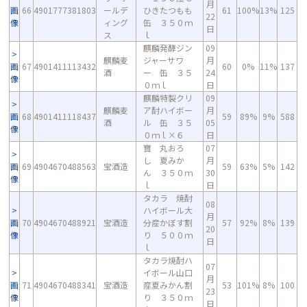
月
画
66
4901777381803
ールデ
ひきたつもも
61
100%
13%
125
22
像
ィング
缶 ３５０ｍ
日
ス
ｌ
麒麟発酵ジン
09
麒麟麦
ジャーサワ
月
画
67
4901411113432
60
0%
11%
137
酒
ー 缶 ３５
24
像
０ｍｌ
日
麒麟特製クリ
09
麒麟麦
ア酎ハイボー
月
画
68
4901411118437
59
89%
9%
588
酒
ル 缶 ３５
05
像
０ｍｌ×６
日
寶 丸おろ
07
し 夏みか
月
画
69
4904670488563
宝酒造
59
63%
5%
142
ん ３５０ｍ
30
像
ｌ
日
タカラ 焼酎
08
ハイボール大
月
画
70
4904670488921
宝酒造
分産かぼす割
57
92%
8%
139
20
像
り ５００ｍ
日
ｌ
タカラ焼酎ハ
07
イボール山口
月
画
71
4904670488341
宝酒造
産夏みかん割
53
101%
8%
100
23
像
り ３５０ｍ
日