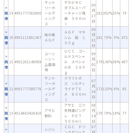
サント
デカビタＣ
09
リーホ
ダブルスーパ
月
画
19
4901777382800
ールデ
ーチャージ鬼
181
392%
25%
79
17
像
ィング
滅 ５００ｍ
日
ス
ｌ
09
ＡＧＦ マキ
味の素
月
画
20
4901111861367
シム 袋 １
181
75%
5%
472
ＡＧＦ
01
像
０５ｇ
日
ＵＣＣ ゴー
ユーシ
09
ルドスペシャ
ーシー
月
画
21
4901201148989
ル スペシャ
179
136%
36%
407
上島珈
01
像
ルＢ ２８０
琲
日
ｇ
サント
クラフトボ
07
リーホ
ス ソルティ
月
画
22
4901777380776
ールデ
ライチＴＥ
173
133%
6%
65
16
像
ィング
Ａ ６００ｍ
日
ス
ｌ
アサヒ 三ツ
08
アサヒ
矢特濃ピング
月
画
23
4514603426410
170
79%
18%
77
飲料
レ ＰＥＴ
14
像
５００ｍｌ
日
ＣＧＣ ドリ
07
シジシ
ンクゼリーエ
月