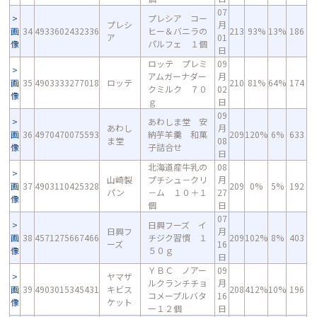
07
プレシア コー
プレシ
月
画
34
4933602432336
ヒー＆バニラの
213
93%
13%
186
ア
01
像
パルフェ １個
日
ロッテ プレミ
09
アムガーナダー
月
画
35
4903333277018
ロッテ
210
81%
64%
174
クミルク ７０
02
像
ｇ
日
09
あわしま堂 安
あわし
月
画
36
4970470075593
納芋羊羹 和菓
209
120%
6%
633
ま堂
08
像
子詰合せ
日
北海道産牛乳の
08
山崎製
プチシュ－クリ
月
画
37
4903110425328
209
0%
5%
192
パン
－ム １０＋１
27
像
個
日
07
日興フーズ イ
日興フ
月
画
38
4571275667466
チジク習慣 １
209
102%
8%
403
ーズ
16
像
５０ｇ
日
ＹＢＣ ノアー
09
ヤマザ
ルクランチチョ
月
画
39
4903015345431
キビス
208
412%
10%
196
コメープルバタ
16
像
ケット
ー１２個
日