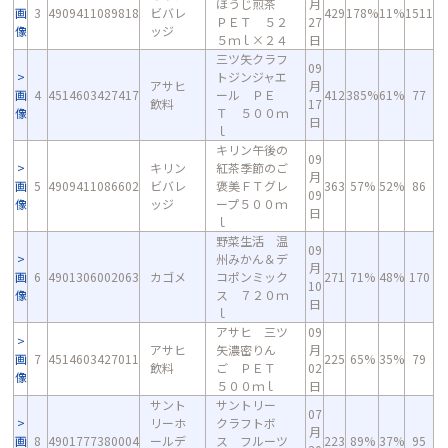
ほうじ煎茶
月
画
3
4909411089818
ビバレ
429
178%
11%
1511
ＰＥＴ ５２
27
像
ッジ
５ｍｌ×２４
日
三ツ矢クラフ
09
トジンジャエ
アサヒ
月
画
4
4514603427417
ール ＰＥ
412
385%
61%
77
飲料
17
像
Ｔ ５００ｍ
日
ｌ
キリン午後の
09
キリン
紅茶季節のご
月
画
5
4909411086602
ビバレ
褒美ＦＴグレ
363
57%
52%
86
09
像
ッジ
ープ５００ｍ
日
ｌ
野菜生活 温
09
州みかん＆デ
月
画
6
4901306002063
カゴメ
コポンミック
271
71%
48%
170
10
像
ス ７２０ｍ
日
ｌ
アサヒ 三ツ
09
アサヒ
矢濃密りん
月
画
7
4514603427011
225
65%
35%
79
飲料
ご ＰＥＴ
02
像
５００ｍｌ
日
サント
サントリー
07
リーホ
クラフトボ
月
画
8
4901777380004
ールデ
ス フルーツ
223
89%
37%
95