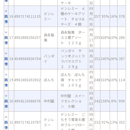
像
ケ－キ
日
ドンレミー ４
09
ドンレ
種のケーキアソ
月
画
16
4907174111135
257
95%
16%
378
ミー
ート チョコ＆
01
像
チーズ ４個
日
09
森永製菓 ダー
森永製
月
画
17
4902888256257
ス２種アソー
255
428%
10%
286
菓
17
像
ト １２３ｇ
日
バンダイ サ
09
バンダ
ンリオぷっくり
月
画
18
4549660836704
251
245%
26%
287
イ
ラバマスグミ
15
像
２ ２９ｇ
日
09
ぼんち ぼんち
月
画
19
4902450202002
ぼんち
揚 チャック
248
310%
10%
114
05
像
付 １０５ｇ
日
09
中村屋 スイー
月
画
20
4904110086076
中村屋
ツセレクショ
242
158%
8%
999
03
像
ン ８個
日
ドンレミー ご
08
ドンレ
ちそう果実６種
月
画
21
4907174110787
232
91%
13%
352
ミー
のフルーツロー
01
像
ル ５個
日