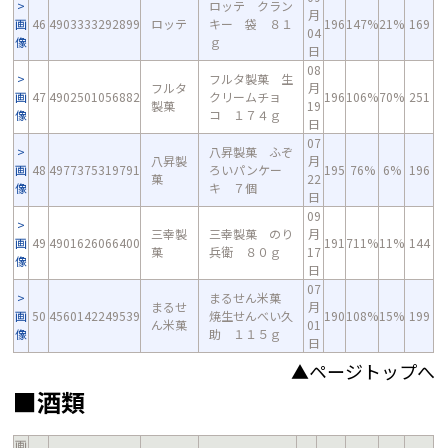
ロッテ クラン
月
画
46
4903333292899
ロッテ
キー 袋 ８１
196
147%
21%
169
04
像
ｇ
日
08
フルタ製菓 生
フルタ
月
画
47
4902501056882
クリームチョ
196
106%
70%
251
製菓
19
像
コ １７４ｇ
日
07
八昇製菓 ふぞ
八昇製
月
画
48
4977375319791
ろいパンケー
195
76%
6%
196
菓
22
像
キ ７個
日
09
三幸製
三幸製菓 のり
月
画
49
4901626066400
191
711%
11%
144
菓
兵衛 ８０ｇ
17
像
日
07
まるせん米菓
まるせ
月
画
50
4560142249539
焼生せんべい久
190
108%
15%
199
ん米菓
01
像
助 １１５ｇ
日
▲ページトップへ
■酒類
画