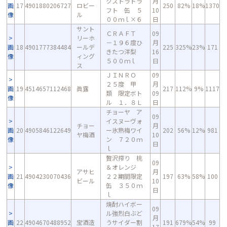
クストラドラ
月
画
17
4901880206727
ロビー
250
82%
18%
1370
フト 缶 ５
10
像
ル
００ｍｌ×６
日
サント
ＣＲＡＦＴ
09
リーホ
－１９６度ひ
月
画
18
4901777384484
ールデ
225
325%
23%
171
きたつ洋梨
16
像
ィング
５００ｍｌ
日
ス
ＪＩＮＲＯ
09
２５度 甲
月
画
19
4514657112468
眞露
217
112%
9%
1117
類 限定ボト
09
像
ル １．８Ｌ
日
チョーヤ ア
09
イスヌーヴォ
チョー
月
画
20
4905846122649
ー氷熟梅ワイ
202
56%
12%
981
ヤ梅酒
10
像
ン ７２０ｍ
日
ｌ
贅沢搾り 桃
09
＆オレンジ
アサヒ
月
画
21
4904230070436
２２期間限定
197
63%
58%
100
ビール
10
像
缶 ３５０ｍ
日
ｌ
焼酎ハイボー
09
ル強烈白ぶど
月
画
22
4904670488952
宝酒造
うサイダー割
191
679%
54%
99
17