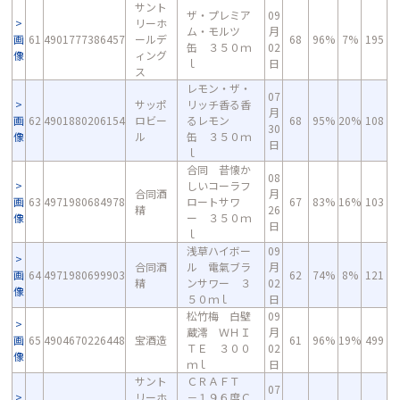
サント
ザ・プレミア
09
リーホ
ム・モルツ
月
画
61
4901777386457
ールデ
68
96%
7%
195
缶 ３５０ｍ
02
像
ィング
ｌ
日
ス
レモン・ザ・
07
サッポ
リッチ香る香
月
画
62
4901880206154
ロビー
るレモン
68
95%
20%
108
30
像
ル
缶 ３５０ｍ
日
ｌ
合同 昔懐か
08
しいコーラフ
合同酒
月
画
63
4971980684978
ロートサワ
67
83%
16%
103
精
26
像
ー ３５０ｍ
日
ｌ
浅草ハイボー
09
合同酒
ル 電氣ブラ
月
画
64
4971980699903
62
74%
8%
121
精
ンサワー ３
02
像
５０ｍｌ
日
松竹梅 白壁
09
蔵澪 ＷＨＩ
月
画
65
4904670226448
宝酒造
61
96%
19%
499
ＴＥ ３００
02
像
ｍｌ
日
サント
ＣＲＡＦＴ
07
リーホ
－１９６度Ｃ