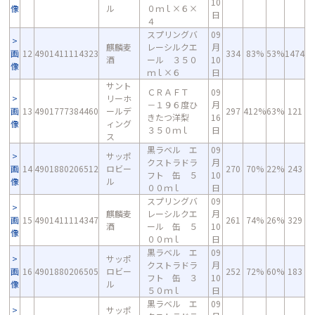
10
像
ル
０ｍｌ×６×
日
４
スプリングバ
09
麒麟麦
レーシルクエ
月
画
12
4901411114323
334
83%
53%
1474
酒
ール ３５０
10
像
ｍｌ×６
日
サント
ＣＲＡＦＴ
09
リーホ
－１９６度ひ
月
画
13
4901777384460
ールデ
297
412%
63%
121
きたつ洋梨
16
像
ィング
３５０ｍｌ
日
ス
黒ラベル エ
09
サッポ
クストラドラ
月
画
14
4901880206512
ロビー
270
70%
22%
243
フト 缶 ５
10
像
ル
００ｍｌ
日
スプリングバ
09
麒麟麦
レーシルクエ
月
画
15
4901411114347
261
74%
26%
329
酒
ール 缶 ５
10
像
００ｍｌ
日
黒ラベル エ
09
サッポ
クストラドラ
月
画
16
4901880206505
ロビー
252
72%
60%
183
フト 缶 ３
10
像
ル
５０ｍｌ
日
黒ラベル エ
09
サッポ