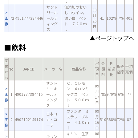
ｌ
サント
無添加のおい
08
リーホ
しいワイン。
月
画
72
4901777384446
ールデ
濃い白 ペッ
41
102%
7%
402
26
像
ィング
ト ７２０ｍ
日
ス
ｌ
▲ページトップへ
■飲料
画
出
金
PI
像
販売
平均
No.
JANCD
メーカー名
商品名称
現
額
前週
か
店率
売価
日
PI
比
も
サント
Ｃ．Ｃレモ
09
リーホ
ン メロンミ
月
画
1
4901777384415
ールデ
ックス ペッ
785
979%
6%
77
17
像
ィング
ト ５００ｍ
日
ス
ｌ
ファンタ ミ
09
日本コ
ステリーブル
月
画
2
4902102149174
カ・コ
510
388%
72%
82
ー ４１０ｍ
16
像
ーラ
ｌ
日
キリン 生茶
08
キリン