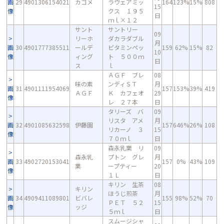
画
29
4901306154021
カゴメ
ラウェアミッ
164
123%
15%
808
15
像
クス １９５
日
ｍｌ×１２
サント
サントリー
09
リーホ
ダカラダブル
月
画
30
4901777385511
ールデ
ビタミンペッ
159
62%
15%
82
10
像
ィング
ト ５００ｍ
日
ス
ｌ
ＡＧＦ ブレ
08
味の素
ンディＳＴ
月
画
31
4901111954069
157
153%
39%
419
ＡＧＦ
Ｋ カフェオ
29
像
レ ２７本
日
タリーズ バ
09
リスタ アメ
月
画
32
4901085632598
伊藤園
157
646%
26%
108
リカーノ ３
15
像
７０ｍｌ
日
森永乳業 リ
09
森永乳
プトン グレ
月
画
33
4902720153041
157
0%
43%
109
業
ープティー
20
像
１Ｌ
日
キリン 生茶
08
キリン
ほうじ煎茶
月
画
34
4909411089801
ビバレ
155
98%
52%
70
ＰＥＴ ５２
15
像
ッジ
５ｍｌ
日
スムージシャ