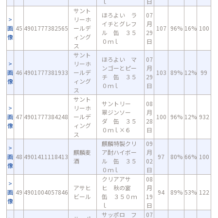
ｌ
日
サント
ほろよい ラ
07
リーホ
イチとグレフ
月
画
45
4901777382565
ールデ
107
96%
16%
100
ル 缶 ３５
29
像
ィング
０ｍｌ
日
ス
サント
ほろよい マ
07
リーホ
ンゴーとピー
月
画
46
4901777381933
ールデ
103
89%
12%
99
チ 缶 ３５
29
像
ィング
０ｍｌ
日
ス
サント
サントリー
08
リーホ
翠ジンソー
月
画
47
4901777384248
ールデ
100
96%
12%
932
ダ 缶 ３５
28
像
ィング
０ｍｌ×６
日
ス
麒麟特製クリ
09
麒麟麦
ア酎ハイボー
月
画
48
4901411118413
97
80%
66%
100
酒
ル 缶 ３５
02
像
０ｍｌ
日
クリアアサ
08
アサヒ
ヒ 秋の宴
月
画
49
4901004057846
94
89%
53%
122
ビール
缶 ３５０ｍ
19
像
ｌ
日
サッポロ フ
07