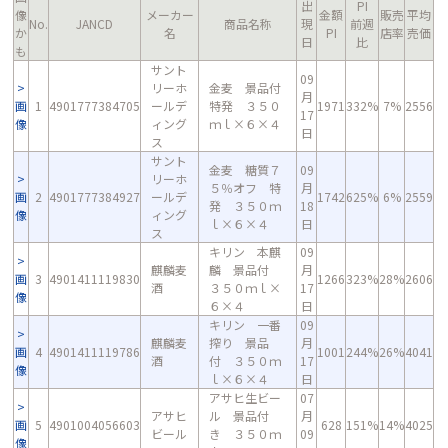
出
PI
像
メーカー
金額
販売
平均
No.
JANCD
商品名称
現
前週
か
名
PI
店率
売価
日
比
も
サント
09
リーホ
金麦 景品付
月
画
1
4901777384705
ールデ
特発 ３５０
1971
332%
7%
2556
17
像
ィング
ｍｌ×６×４
日
ス
サント
金麦 糖質７
09
リーホ
５％オフ 特
月
画
2
4901777384927
ールデ
1742
625%
6%
2559
発 ３５０ｍ
18
像
ィング
ｌ×６×４
日
ス
キリン 本麒
09
麒麟麦
麟 景品付
月
画
3
4901411119830
1266
323%
28%
2606
酒
３５０ｍｌ×
17
像
６×４
日
キリン 一番
09
麒麟麦
搾り 景品
月
画
4
4901411119786
1001
244%
26%
4041
酒
付 ３５０ｍ
17
像
ｌ×６×４
日
アサヒ生ビー
07
アサヒ
ル 景品付
月
画
5
4901004056603
628
151%
14%
4025
ビール
き ３５０ｍ
09
像