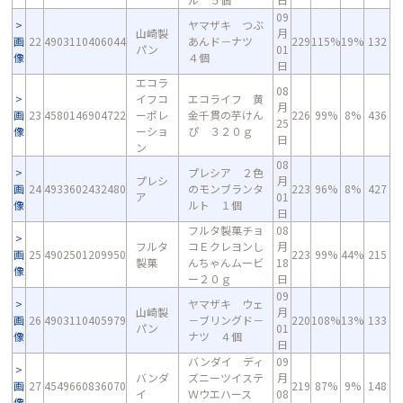
09
ヤマザキ つぶ
山崎製
月
画
22
4903110406044
あんド－ナツ
229
115%
19%
132
パン
01
像
４個
日
エコラ
08
イフコ
エコライフ 黄
月
画
23
4580146904722
ーポレ
金千貫の芋けん
226
99%
8%
436
25
像
ーショ
ぴ ３２０ｇ
日
ン
08
プレシア ２色
プレシ
月
画
24
4933602432480
のモンブランタ
223
96%
8%
427
ア
01
像
ルト １個
日
フルタ製菓チョ
08
フルタ
コＥクレヨンし
月
画
25
4902501209950
223
99%
44%
215
製菓
んちゃんムービ
18
像
ー２０ｇ
日
09
ヤマザキ ウェ
山崎製
月
画
26
4903110405979
－ブリングド－
220
108%
13%
133
パン
01
像
ナツ ４個
日
バンダイ ディ
09
バンダ
ズニーツイステ
月
画
27
4549660836070
219
87%
9%
148
イ
Ｗウエハース
08
像