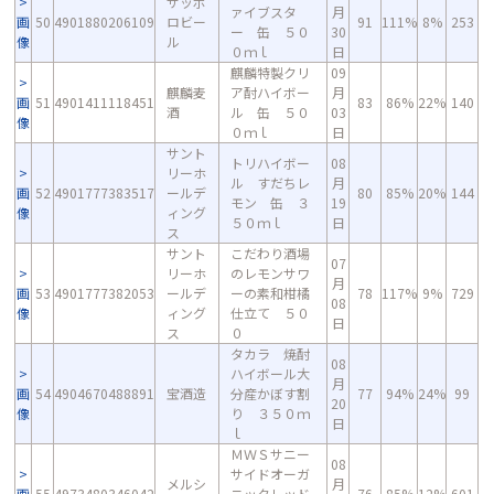
サッポ
ァイブスタ
月
画
50
4901880206109
ロビー
91
111%
8%
253
ー 缶 ５０
30
像
ル
０ｍｌ
日
麒麟特製クリ
09
麒麟麦
ア酎ハイボー
月
画
51
4901411118451
83
86%
22%
140
酒
ル 缶 ５０
03
像
０ｍｌ
日
サント
トリハイボー
08
リーホ
ル すだちレ
月
画
52
4901777383517
ールデ
80
85%
20%
144
モン 缶 ３
19
像
ィング
５０ｍｌ
日
ス
サント
こだわり酒場
07
リーホ
のレモンサワ
月
画
53
4901777382053
ールデ
ーの素和柑橘
78
117%
9%
729
08
像
ィング
仕立て ５０
日
ス
０
タカラ 焼酎
08
ハイボール大
月
画
54
4904670488891
宝酒造
分産かぼす割
77
94%
24%
99
20
像
り ３５０ｍ
日
ｌ
ＭＷＳサニー
08
サイドオーガ
メルシ
月
画
55
4973480346042
ニックレッド
76
85%
12%
601