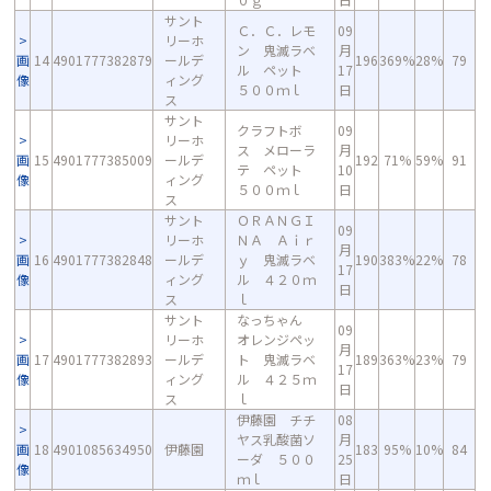
サント
Ｃ．Ｃ．レモ
09
リーホ
ン 鬼滅ラベ
月
画
14
4901777382879
ールデ
196
369%
28%
79
ル ペット
17
像
ィング
５００ｍｌ
日
ス
サント
クラフトボ
09
リーホ
ス メローラ
月
画
15
4901777385009
ールデ
192
71%
59%
91
テ ペット
10
像
ィング
５００ｍｌ
日
ス
サント
ＯＲＡＮＧＩ
09
リーホ
ＮＡ Ａｉｒ
月
画
16
4901777382848
ールデ
ｙ 鬼滅ラベ
190
383%
22%
78
17
像
ィング
ル ４２０ｍ
日
ス
ｌ
サント
なっちゃん
09
リーホ
オレンジペッ
月
画
17
4901777382893
ールデ
ト 鬼滅ラベ
189
363%
23%
79
17
像
ィング
ル ４２５ｍ
日
ス
ｌ
伊藤園 チチ
08
ヤス乳酸菌ソ
月
画
18
4901085634950
伊藤園
183
95%
10%
84
ーダ ５００
25
像
ｍｌ
日