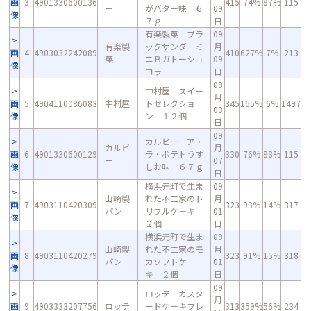
画
3
4901330600136
415
74%
87%
115
ー
がバター味 ６
09
像
７ｇ
日
有楽製菓 ブラ
09
有楽製
ックサンダーミ
月
画
4
4903032242089
410
627%
7%
213
菓
ニＢガトーショ
09
像
コラ
日
09
中村屋 スイー
月
画
5
4904110086083
中村屋
トセレクショ
345
165%
6%
1497
03
像
ン １２個
日
09
カルビー ア・
カルビ
月
画
6
4901330600129
ラ・ポテトうす
330
76%
88%
115
ー
07
像
しお味 ６７ｇ
日
横浜元町で生ま
09
山崎製
れた不二家のト
月
画
7
4903110420309
323
93%
14%
317
パン
リフルケ－キ
01
像
２個
日
横浜元町で生ま
09
山崎製
れた不二家のモ
月
画
8
4903110420279
323
91%
15%
318
パン
カソフトケ－
01
像
キ ２個
日
09
ロッテ カスタ
月
画
9
4903333207756
ロッテ
ードケーキフレ
313
359%
56%
234