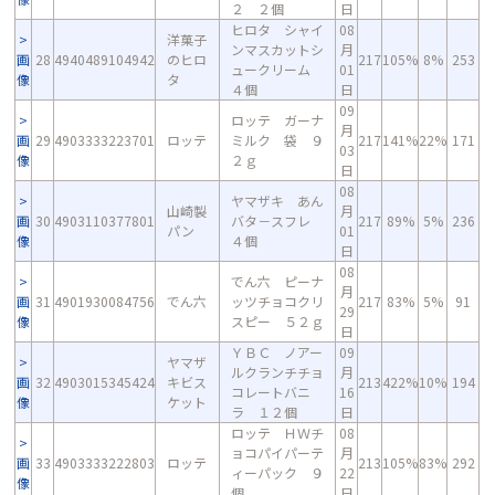
２ ２個
日
ヒロタ シャイ
08
洋菓子
ンマスカットシ
月
画
28
4940489104942
のヒロ
217
105%
8%
253
ュークリーム
01
像
タ
４個
日
09
ロッテ ガーナ
月
画
29
4903333223701
ロッテ
ミルク 袋 ９
217
141%
22%
171
03
像
２ｇ
日
08
ヤマザキ あん
山崎製
月
画
30
4903110377801
バタ－スフレ
217
89%
5%
236
パン
01
像
４個
日
08
でん六 ピーナ
月
画
31
4901930084756
でん六
ッツチョコクリ
217
83%
5%
91
29
像
スピー ５２ｇ
日
ＹＢＣ ノアー
09
ヤマザ
ルクランチチョ
月
画
32
4903015345424
キビス
213
422%
10%
194
コレートバニ
16
像
ケット
ラ １２個
日
ロッテ ＨＷチ
08
ョコパイパーテ
月
画
33
4903333222803
ロッテ
213
105%
83%
292
ィーパック ９
22
像
個
日