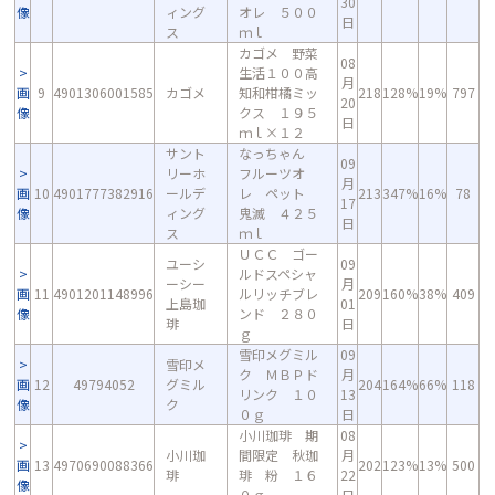
30
像
ィング
オレ ５００
日
ス
ｍｌ
カゴメ 野菜
08
生活１００高
月
画
9
4901306001585
カゴメ
知和柑橘ミッ
218
128%
19%
797
20
像
クス １９５
日
ｍｌ×１２
サント
なっちゃん
09
リーホ
フルーツオ
月
画
10
4901777382916
ールデ
レ ペット
213
347%
16%
78
17
像
ィング
鬼滅 ４２５
日
ス
ｍｌ
ＵＣＣ ゴー
ユーシ
09
ルドスペシャ
ーシー
月
画
11
4901201148996
ルリッチブレ
209
160%
38%
409
上島珈
01
像
ンド ２８０
琲
日
ｇ
雪印メグミル
09
雪印メ
ク ＭＢＰド
月
画
12
49794052
グミル
204
164%
66%
118
リンク １０
13
像
ク
０ｇ
日
小川珈琲 期
08
小川珈
間限定 秋珈
月
画
13
4970690088366
202
123%
13%
500
琲
琲 粉 １６
22
像
０ｇ
日