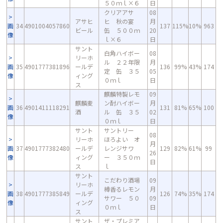
５０ｍｌ×６
日
クリアアサ
08
アサヒ
ヒ 秋の宴
月
画
34
4901004057860
137
115%
10%
963
ビール
缶 ５００ｍ
20
像
ｌ×６
日
サント
白角ハイボー
08
リーホ
ル ２２年限
月
画
35
4901777381896
ールデ
136
99%
43%
174
定 缶 ３５
05
像
ィング
０ｍｌ
日
ス
麒麟特製レモ
09
麒麟麦
ン酎ハイボー
月
画
36
4901411118291
131
81%
65%
100
酒
ル 缶 ３５
02
像
０ｍｌ
日
サント
サントリー
08
リーホ
ほろよい オ
月
画
37
4901777382480
ールデ
レンジサワ
129
82%
61%
99
26
像
ィング
ー ３５０ｍ
日
ス
ｌ
サント
こだわり酒場
09
リーホ
樽香るレモン
月
画
38
4901777385849
ールデ
126
74%
35%
174
サワー ５０
09
像
ィング
０ｍｌ
日
ス
サント
ザ・プレミア