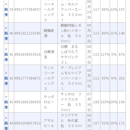
08
リーホ
ム・モルツ
月
画
39
4901777384057
ールデ
アンバーエー
117
86%
22%
197
19
像
ィング
ル ３５０ｍ
日
ス
ｌ
麒麟特製レモ
09
麒麟麦
ン酎ハイボー
月
画
40
4901411118345
115
80%
21%
140
酒
ル 缶 ５０
03
像
０ｍｌ
日
白鶴 まる
08
白鶴酒
しぼりたて
月
画
41
4902650053916
115
127%
5%
876
造
サケパック
29
像
２Ｌ
日
サント
ザ・プレミア
08
リーホ
ムモルツ＜ア
月
画
42
4901777384071
ールデ
ンバー＞エー
112
95%
6%
262
19
像
ィング
ル ５００ｍ
日
ス
ｌ
サッポロ フ
07
サッポ
ァイブスタ
月
画
43
4901880206093
ロビー
108
105%
29%
196
ー 缶 ３５
30
像
ル
０ｍｌ
日
クリアアサ
08
アサヒ
ヒ 秋の宴
月
画
44
4901004057822
107
92%
20%
171
ビール
缶 ５００ｍ
20
像