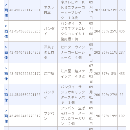
ネスレ日本 Ｋ
09
ネスレ
Ｋミニフォーコ
月
画
40
4902201179881
207
541%
23%
259
日本
ーヒーブレイ
17
像
ク １０枚
日
バンダイ ス
09
バンダ
プラＴブキコレ
月
画
41
4549660835295
204
68%
25%
496
イ
クションイカす
08
像
復刻版１個
日
09
洋菓子
ヒロタ ウィン
月
画
42
4940489104959
のヒロ
ナーコーヒーシ
202
76%
11%
237
01
像
タ
ューＣ ４個
日
07
江戸屋 鮭ステ
月
画
43
4970222952172
江戸屋
202
97%
8%
433
ィック ４８ｇ
02
像
日
バンダイ サ
09
バンダ
ンリオキャラク
月
画
44
4549660821199
200
80%
27%
98
イ
ターズキャラパ
01
像
キ １個
日
フジパン 生ぱ
09
フジパ
んけーき メー
月
画
45
4902410770312
196
97%
19%
102
ン
プル＆マーガリ
01
像
ン ２個
日
09