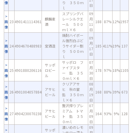
像
り ３５０ｍ
日
ｌ
スプリングバ
09
麒麟麦
レーシルクエ
月
画
23
4901411114361
188
87%
12%
1957
酒
ール ５００
11
像
ｍｌ×６
日
焼酎ハイボー
09
ル強烈白ぶど
月
画
24
4904670488983
宝酒造
うサイダー割
185
411%
19%
137
17
像
り ５００ｍ
日
ｌ
サッポロ フ
07
サッポ
ァイブスタ
月
画
25
4901880206116
ロビー
178
97%
18%
1105
ー 缶 ３５
30
像
ル
０ｍｌ×６
日
クリアアサ
08
アサヒ
ヒ 秋の宴
月
画
26
4901004057884
168
88%
39%
673
ビール
缶 ３５０ｍ
19
像
ｌ×６
日
贅沢搾りプレ
07
アサヒ
ミアム トマ
月
画
27
4904230070238
164
93%
9%
128
ビール
ト 缶 ３５
09
像
０ｍｌ
日
濃いめのレモ
09
サッポ
ンサワー深み
月