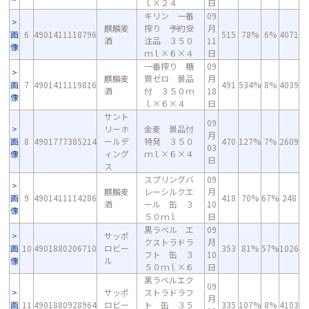
ｌ×２４
日
キリン 一番
09
麒麟麦
搾り 予約受
月
画
6
4901411118796
515
78%
6%
4071
酒
注品 ３５０
11
像
ｍｌ×６×４
日
一番搾り 糖
09
麒麟麦
質ゼロ 景品
月
画
7
4901411119816
491
534%
8%
4039
酒
付 ３５０ｍ
18
像
ｌ×６×４
日
サント
09
リーホ
金麦 景品付
月
画
8
4901777385214
ールデ
特発 ３５０
470
127%
7%
2609
03
像
ィング
ｍｌ×６×４
日
ス
スプリングバ
09
麒麟麦
レーシルクエ
月
画
9
4901411114286
418
70%
67%
248
酒
ール 缶 ３
10
像
５０ｍｌ
日
黒ラベル エ
09
サッポ
クストラドラ
月
画
10
4901880206710
ロビー
353
81%
57%
1026
フト 缶 ３
10
像
ル
５０ｍｌ×６
日
黒ラベルエク
09
サッポ
ストラドラフ
月
画
11
4901880928964
ロビー
ト 缶 ３５
335
107%
8%
4103