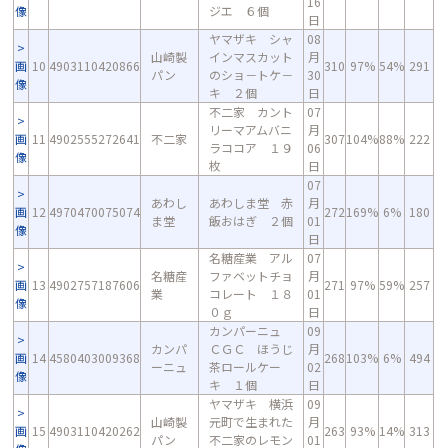
16
像
ジエ ６個
日
ヤマザキ シャ
08
山崎製
インマスカット
月
画
10
4903110420866
310
97%
54%
291
パン
のショ－トケ－
30
像
キ ２個
日
不二家 カント
07
リーマアムバニ
月
画
11
4902555272641
不二家
307
104%
88%
222
ラココア １９
06
像
枚
日
07
あわし
あわしま堂 赤
月
画
12
4970470075074
272
169%
6%
180
ま堂
飯おはぎ ２個
01
像
日
名糖産業 アル
07
名糖産
ファベットチョ
月
画
13
4902757187606
271
97%
59%
257
業
コレート １８
01
像
０ｇ
日
カンパーニュ
09
カンパ
ＣＧＣ ほうじ
月
画
14
4580403009368
268
103%
6%
494
ーニュ
茶ロールケー
02
像
キ １個
日
ヤマザキ 横浜
09
山崎製
元町で生まれた
月
画
15
4903110420262
263
93%
14%
313
パン
不二家のレモン
01