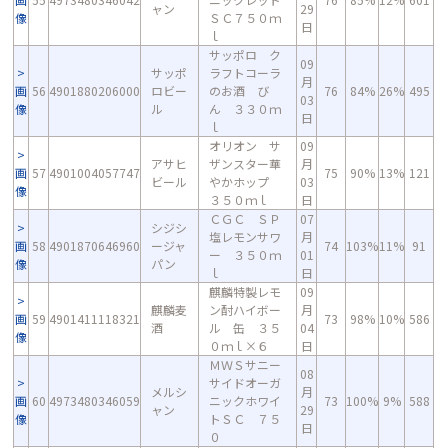
ャン
29
像
ＳＣ７５０ｍ
日
ｌ
サッポロ ク
09
サッポ
ラフトコーラ
月
画
56
4901880206000
ロビー
のお酒 び
76
84%
26%
495
03
像
ル
ん ３３０ｍ
日
ｌ
オリオン サ
09
アサヒ
ザンスター華
月
画
57
4901004057747
75
90%
13%
121
ビール
やかホップ
03
像
３５０ｍｌ
日
ＣＧＣ ＳＰ
07
シジシ
塩レモンサワ
月
画
58
4901870646960
ージャ
74
103%
11%
91
ー ３５０ｍ
01
像
パン
ｌ
日
麒麟特製レモ
09
麒麟麦
ン酎ハイボー
月
画
59
4901411118321
73
98%
10%
586
酒
ル 缶 ３５
04
像
０ｍｌ×６
日
ＭＷＳサニー
08
サイドオーガ
メルシ
月
画
60
4973480346059
ニックホワイ
73
100%
9%
588
ャン
29
像
トＳＣ ７５
日
０