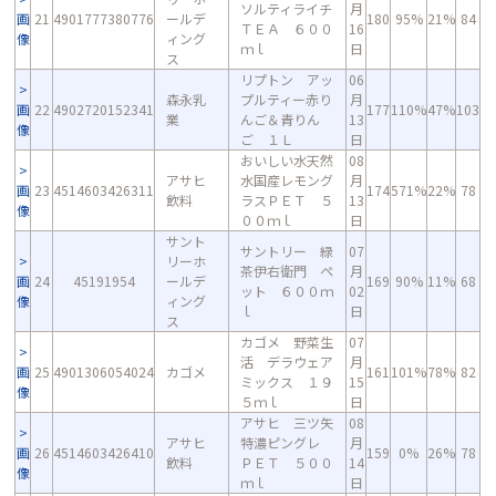
ソルティライチ
月
画
21
4901777380776
ールデ
180
95%
21%
84
ＴＥＡ ６００
16
像
ィング
ｍｌ
日
ス
リプトン アッ
06
森永乳
プルティー赤り
月
画
22
4902720152341
177
110%
47%
103
業
んご＆青りん
13
像
ご １Ｌ
日
おいしい水天然
08
アサヒ
水国産レモング
月
画
23
4514603426311
174
571%
22%
78
飲料
ラスＰＥＴ ５
13
像
００ｍｌ
日
サント
サントリー 緑
07
リーホ
茶伊右衛門 ペ
月
画
24
45191954
ールデ
169
90%
11%
68
ット ６００ｍ
02
像
ィング
ｌ
日
ス
カゴメ 野菜生
07
活 デラウェア
月
画
25
4901306054024
カゴメ
161
101%
78%
82
ミックス １９
15
像
５ｍｌ
日
アサヒ 三ツ矢
08
アサヒ
特濃ピングレ
月
画
26
4514603426410
159
0%
26%
78
飲料
ＰＥＴ ５００
14
像
ｍｌ
日