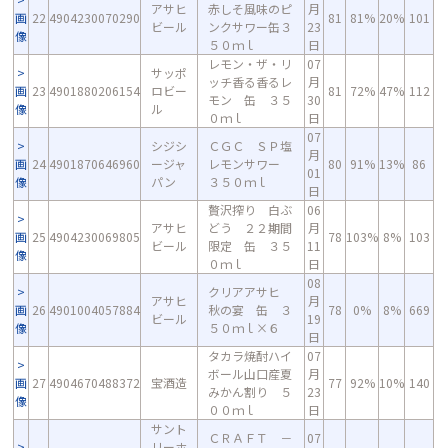
アサヒ
赤しそ風味のピ
月
画
22
4904230070290
81
81%
20%
101
ビール
ンクサワー缶３
23
像
５０ｍｌ
日
レモン・ザ・リ
07
サッポ
ッチ香る香るレ
月
画
23
4901880206154
ロビー
81
72%
47%
112
モン 缶 ３５
30
像
ル
０ｍｌ
日
07
シジシ
ＣＧＣ ＳＰ塩
月
画
24
4901870646960
ージャ
レモンサワー
80
91%
13%
86
01
像
パン
３５０ｍｌ
日
贅沢搾り 白ぶ
06
アサヒ
どう ２２期間
月
画
25
4904230069805
78
103%
8%
103
ビール
限定 缶 ３５
11
像
０ｍｌ
日
08
クリアアサヒ
アサヒ
月
画
26
4901004057884
秋の宴 缶 ３
78
0%
8%
669
ビール
19
像
５０ｍｌ×６
日
タカラ焼酎ハイ
07
ボール山口産夏
月
画
27
4904670488372
宝酒造
77
92%
10%
140
みかん割り ５
23
像
００ｍｌ
日
サント
ＣＲＡＦＴ －
07
リーホ