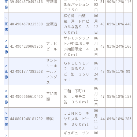
画
39
4904670492416
宝酒造
51
90%
12%
116
国産パッション
02
像
Ｆ３５０
日
松竹梅 白壁
06
蔵 澪 トロピ
月
画
40
4904670225588
宝酒造
48
85%
10%
448
カルな香り ３
12
像
００ｍｌ
日
ザレモンクラフ
06
アサヒ
ト地中海塩レモ
月
画
41
4904230069706
48
81%
24%
166
ビール
ン期間限定 ４
18
像
００ｍｌ
日
サント
ＧＲＥＥＮ１／
06
リーホ
２ 香るりん
月
画
42
4901777382268
ールデ
48
95%
11%
99
ご 缶 ３５０
24
像
ィング
ｍｌ
日
ス
06
三和 下町Ｈ
三和酒
月
画
43
4906666610460
Ｂ レモチコ
47
95%
18%
159
類
11
像
缶 ３５０ｍｌ
日
06
ＪＩＮＲＯ チ
月
画
44
8801048181292
韓国
ヤミスル ピー
44
89%
18%
285
11
像
チ ３６０ｍｌ
日
ギュギュ サン
06