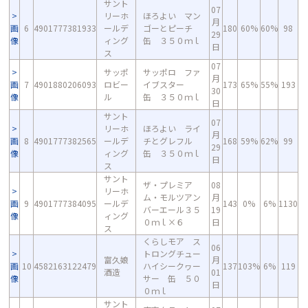
サント
07
リーホ
ほろよい マン
月
画
6
4901777381933
ールデ
ゴーとピーチ
180
60%
60%
98
29
像
ィング
缶 ３５０ｍｌ
日
ス
07
サッポ
サッポロ ファ
月
画
7
4901880206093
ロビー
イブスター
173
65%
55%
193
30
像
ル
缶 ３５０ｍｌ
日
サント
07
リーホ
ほろよい ライ
月
画
8
4901777382565
ールデ
チとグレフル
168
59%
62%
99
29
像
ィング
缶 ３５０ｍｌ
日
ス
サント
ザ・プレミア
08
リーホ
ム・モルツアン
月
画
9
4901777384095
ールデ
143
0%
6%
1130
バーエール３５
19
像
ィング
０ｍｌ×６
日
ス
くらしモア ス
06
トロングチュー
富久娘
月
画
10
4582163122479
ハイシークヮー
137
103%
6%
119
酒造
01
像
サー 缶 ５０
日
０ｍｌ
サント