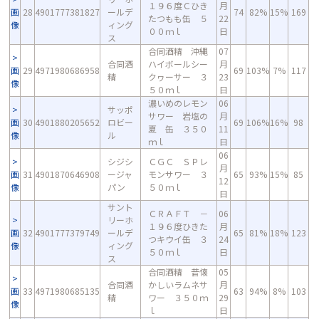
１９６度Ｃひき
月
画
28
4901777381827
ールデ
74
82%
15%
169
たつもも缶 ５
22
像
ィング
００ｍｌ
日
ス
合同酒精 沖縄
07
合同酒
ハイボールシー
月
画
29
4971980686958
69
103%
7%
117
精
クヮーサー ３
23
像
５０ｍｌ
日
濃いめのレモン
06
サッポ
サワー 岩塩の
月
画
30
4901880205652
ロビー
69
106%
16%
98
夏 缶 ３５０
11
像
ル
ｍｌ
日
06
シジシ
ＣＧＣ ＳＰレ
月
画
31
4901870646908
ージャ
モンサワー ３
65
93%
15%
85
12
像
パン
５０ｍｌ
日
サント
ＣＲＡＦＴ －
06
リーホ
１９６度ひきた
月
画
32
4901777379749
ールデ
65
81%
18%
123
つキウイ缶 ３
24
像
ィング
５０ｍｌ
日
ス
合同酒精 昔懐
05
合同酒
かしいラムネサ
月
画
33
4971980685135
63
94%
8%
103
精
ワー ３５０ｍ
29
像
ｌ
日