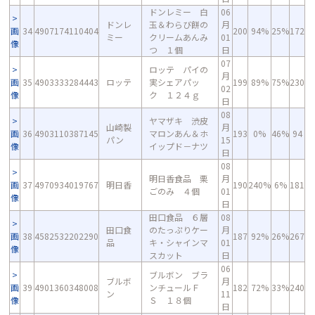
ドンレミー 白
06
ドンレ
玉＆わらび餅の
月
画
34
4907174110404
200
94%
25%
172
ミー
クリームあんみ
01
像
つ １個
日
07
ロッテ パイの
月
画
35
4903333284443
ロッテ
実シェアパッ
199
89%
75%
230
02
像
ク １２４ｇ
日
08
ヤマザキ 渋皮
山崎製
月
画
36
4903110387145
マロンあん＆ホ
193
0%
46%
94
パン
15
像
イップド－ナツ
日
08
明日香食品 栗
月
画
37
4970934019767
明日香
190
240%
6%
181
ごのみ ４個
01
像
日
田口食品 ６層
08
田口食
のたっぷりケー
月
画
38
4582532202290
187
92%
26%
267
品
キ・シャインマ
01
像
スカット
日
06
ブルボン ブラ
ブルボ
月
画
39
4901360348008
ンチュールＦ
182
72%
33%
240
ン
11
像
Ｓ １８個
日