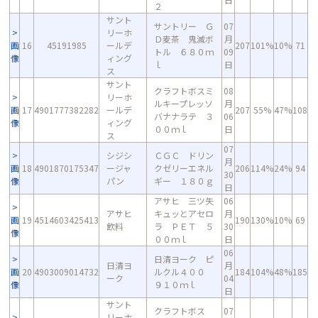
２
サント
サントリー Ｇ
07
リーホ
Ｄ麦茶 鬼滅ボ
月
画
16
45191985
ールデ
207
101%
10%
71
トル ６８０ｍ
09
像
ィング
ｌ
日
ス
サント
クラフトボスミ
08
リーホ
ルキープレッソ
月
画
17
4901777382282
ールデ
207
55%
47%
108
バナナラテ ３
06
像
ィング
００ｍｌ
日
ス
07
シジシ
ＣＧＣ ドリン
月
画
18
4901870175347
ージャ
クゼリーエネル
206
114%
24%
94
30
像
パン
ギー １８０ｇ
日
アサヒ 三ツ矢
06
アサヒ
キュッとアセロ
月
画
19
4514603425413
190
130%
10%
69
飲料
ラ ＰＥＴ ５
30
像
００ｍｌ
日
06
日清ヨーク ピ
日清ヨ
月
画
20
4903009014732
ルクル４００
184
104%
48%
185
ーク
04
像
９１０ｍｌ
日
サント
クラフトボス
07
リーホ