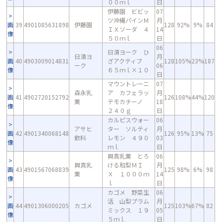
００ｍｌ
日
伊藤園 ビビッ
07
ツ沖縄パインＭ
月
画
39
4901085631898
伊藤園
128
92%
9%
84
ＩＸソーダ ４
14
像
５０ｍｌ
日
06
日清ヨーク ひ
日清ヨ
月
画
40
4903009014831
ざアクティブ
128
105%
23%
187
ーク
06
像
６５ｍｌ×１０
日
マウントレーニ
07
森永乳
ア カフェラッ
月
画
41
4902720152792
126
108%
44%
120
業
テモカチーノ
18
像
２４０ｇ
日
カルピスウォー
06
アサヒ
ター ソルティ
月
画
42
4901340068148
126
95%
13%
75
飲料
レモン ４９０
03
像
ｍｌ
日
興真乳業 とろ
06
興真乳
ける和梨ＭＩ
月
画
43
4901567068839
125
98%
6%
98
業
Ｘ １０００ｍ
14
像
ｌ
日
カゴメ 野菜生
06
活 山梨プラム
月
画
44
4901306000205
カゴメ
125
103%
67%
82
ミックス １９
05
像
５ｍｌ
日