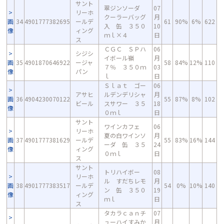
サント
翠ジンソーダ
07
リーホ
クーラーバッグ
月
画
34
4901777382695
ールデ
61
90%
6%
622
入 缶 ３５０
10
像
ィング
ｍｌ×４
日
ス
ＣＧＣ ＳＰハ
06
シジシ
イボール嶺
月
画
35
4901870646922
ージャ
58
84%
12%
110
７％ ３５０ｍ
03
像
パン
ｌ
日
Ｓｌａｔ ゴー
06
アサヒ
ルデンデリシャ
月
画
36
4904230070122
55
87%
8%
102
ビール
スサワー ３５
18
像
０ｍｌ
日
サント
ワインカフェ
06
リーホ
夏の白ワインソ
月
画
37
4901777381629
ールデ
55
83%
16%
144
ーダ 缶 ３５
24
像
ィング
０ｍｌ
日
ス
サント
トリハイボー
08
リーホ
ル すだちレモ
月
画
38
4901777383517
ールデ
54
0%
10%
140
ン 缶 ３５０
19
像
ィング
ｍｌ
日
ス
タカラｃａｎチ
07
ューハイすみか
月