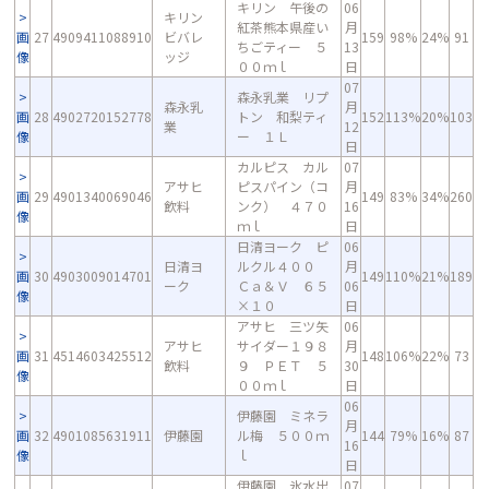
キリン 午後の
06
キリン
紅茶熊本県産い
月
画
27
4909411088910
ビバレ
159
98%
24%
91
ちごティー ５
13
像
ッジ
００ｍｌ
日
07
森永乳業 リプ
森永乳
月
画
28
4902720152778
トン 和梨ティ
152
113%
20%
103
業
12
像
ー １Ｌ
日
カルピス カル
07
アサヒ
ピスパイン（コ
月
画
29
4901340069046
149
83%
34%
260
飲料
ンク） ４７０
16
像
ｍｌ
日
日清ヨーク ピ
06
日清ヨ
ルクル４００
月
画
30
4903009014701
149
110%
21%
189
ーク
Ｃａ＆Ｖ ６５
06
像
×１０
日
アサヒ 三ツ矢
06
アサヒ
サイダー１９８
月
画
31
4514603425512
148
106%
22%
73
飲料
９ ＰＥＴ ５
30
像
００ｍｌ
日
06
伊藤園 ミネラ
月
画
32
4901085631911
伊藤園
ル梅 ５００ｍ
144
79%
16%
87
16
像
ｌ
日
伊藤園 氷水出
07