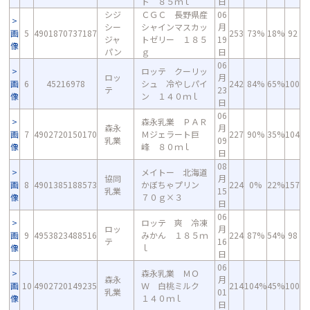
ト ８５ｍｌ
日
シジ
ＣＧＣ 長野県産
06
シー
シャインマスカッ
月
画
5
4901870737187
253
73%
18%
92
ジャ
トゼリー １８５
19
像
パン
ｇ
日
06
ロッテ クーリッ
ロッ
月
画
6
45216978
シュ 冷やしパイ
242
84%
65%
100
テ
23
像
ン １４０ｍｌ
日
06
森永乳業 ＰＡＲ
森永
月
画
7
4902720150170
Ｍジェラート巨
227
90%
35%
104
乳業
09
像
峰 ８０ｍｌ
日
08
メイトー 北海道
協同
月
画
8
4901385188573
かぼちゃプリン
224
0%
22%
157
乳業
15
像
７０ｇ×３
日
06
ロッテ 爽 冷凍
ロッ
月
画
9
4953823488516
みかん １８５ｍ
224
87%
54%
98
テ
16
像
ｌ
日
06
森永乳業 ＭＯ
森永
月
画
10
4902720149235
Ｗ 白桃ミルク
214
104%
45%
100
乳業
01
像
１４０ｍｌ
日