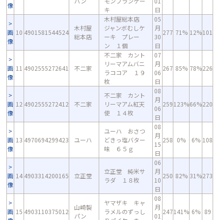
パン
モンブランケー
01
像
キ
日
木村屋総本店
05
木村屋
ジャンボむしケ
月
画
10
4901581544524
277
71%
12%
101
総本店
ーキ プレー
30
像
ン １個
日
不二家 カント
07
リーマアムバニ
月
画
11
4902555272641
不二家
267
85%
78%
226
ラココア １９
06
像
枚
日
08
不二家 カント
月
画
12
4902555272412
不二家
リーマアム紅天
259
123%
66%
220
06
像
使 １４枚
日
08
ユーハ おさつ
月
画
13
4970694299423
ユーハ
どきっ塩バター
258
0%
6%
108
15
像
味 ６５ｇ
日
06
立正堂 純米サ
月
画
14
4903314200165
立正堂
250
82%
31%
273
ラダ １８枚
10
像
日
08
ヤマザキ キャ
山崎製
月
画
15
4903110375012
ラメルのずっし
247
141%
6%
89
パン
01