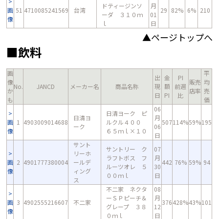
ドティージンソ
月
画
51
4710085241569
台湾
29
82%
6%
210
ーダ ３１０ｍ
01
像
ｌ
日
▲ページトップへ
■飲料
画
平
出
金
PI
像
販売
均
No.
JANCD
メーカー名
商品名称
現
額
前週
か
店率
売
日
PI
比
も
価
06
日清ヨーク ピ
日清ヨ
月
画
1
4903009014688
ルクル４００
507
114%
59%
195
ーク
06
像
６５ｍｌ×１０
日
サント
サントリー ク
07
リーホ
ラフトボス フ
月
画
2
4901777380004
ールデ
442
76%
59%
94
ルーツオレ ５
30
像
ィング
００ｍｌ
日
ス
不二家 ネクタ
08
ーＳＰピーチ＆
月
画
3
4902555216607
不二家
376
428%
43%
101
グレープ ３８
12
像
０ｍｌ
日