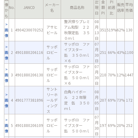
出
金
PI
像
メーカー
販売
平均
No.
JANCD
商品名称
現
額
前週
か
名
店率
売価
日
PI
比
も
贅沢搾りプレミ
08
アサヒ
アム和梨 ２２
月
画
1
4904230070252
351
519%
62%
130
ビール
秋限定缶 ３５
13
像
０ｍｌ
日
サッポロ ファ
07
サッポ
イブスター
月
画
2
4901880206116
ロビー
251
66%
43%
1100
缶 ３５０ｍｌ
30
像
ル
×６
日
サッポロ ファ
07
サッポ
イブスター
月
画
3
4901880206130
ロビー
210
70%
12%
1447
缶 ５００ｍｌ
30
像
ル
×６
日
サント
白角ハイボー
08
リーホ
ル ２２年限
月
画
4
4901777381896
ールデ
207
69%
73%
172
定 缶 ３５０
05
像
ィング
ｍｌ
日
ス
07
サッポ
サッポロ ファ
月
画
5
4901880206109
ロビー
イブスター
197
69%
20%
252
30
像
ル
缶 ５００ｍｌ
日