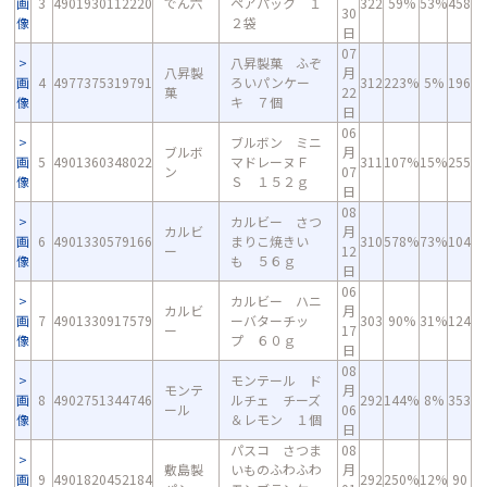
画
3
4901930112220
でん六
ペアパック １
322
59%
53%
458
30
像
２袋
日
07
八昇製菓 ふぞ
八昇製
月
画
4
4977375319791
ろいパンケー
312
223%
5%
196
菓
22
像
キ ７個
日
06
ブルボン ミニ
ブルボ
月
画
5
4901360348022
マドレーヌＦ
311
107%
15%
255
ン
07
像
Ｓ １５２ｇ
日
08
カルビー さつ
カルビ
月
画
6
4901330579166
まりこ焼きい
310
578%
73%
104
ー
12
像
も ５６ｇ
日
06
カルビー ハニ
カルビ
月
画
7
4901330917579
ーバターチッ
303
90%
31%
124
ー
17
像
プ ６０ｇ
日
08
モンテール ド
モンテ
月
画
8
4902751344746
ルチェ チーズ
292
144%
8%
353
ール
06
像
＆レモン １個
日
パスコ さつま
08
敷島製
いものふわふわ
月
画
9
4901820452184
292
250%
12%
90