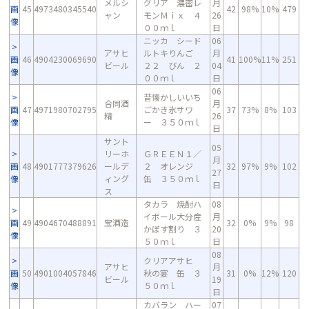
メルシ
グリア 濃密レ
月
画
45
4973480345540
42
98%
10%
479
ャン
モンＭｉｘ ４
26
像
００ｍｌ
日
ニッカ シード
06
アサヒ
ルトキりんご
月
画
46
4904230069690
41
100%
11%
251
ビール
２２ びん ２
04
像
００ｍｌ
日
06
昔懐かしいいち
合同酒
月
画
47
4971980702795
ごかき氷サワ
37
73%
8%
103
精
26
像
ー ３５０ｍｌ
日
サント
05
リーホ
ＧＲＥＥＮ１／
月
画
48
4901777379626
ールデ
２ オレンジ
32
97%
9%
102
27
像
ィング
缶 ３５０ｍｌ
日
ス
タカラ 焼酎ハ
08
イボール大分産
月
画
49
4904670488891
宝酒造
32
0%
9%
98
かぼす割り ３
20
像
５０ｍｌ
日
08
クリアアサヒ
アサヒ
月
画
50
4901004057846
秋の宴 缶 ３
31
0%
12%
120
ビール
19
像
５０ｍｌ
日
カバラン ハー
07