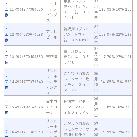
東京クラフト
07
リーホ
爽やかＩ．Ｐ．
月
画
11
4901777380066
ールデ
128
93%
10%
215
Ａ． 缶 ３５
08
像
ィング
０ｍｌ
日
ス
07
贅沢搾りプレミ
アサヒ
月
画
12
4904230070238
アム トマト
119
97%
22%
129
ビール
09
像
缶 ３５０ｍｌ
日
07
寶 丸おろし
月
画
13
4904670488563
宝酒造
夏みかん ３５
117
70%
27%
141
30
像
０ｍｌ
日
サント
こだわり酒場の
06
リーホ
レモンサワー塩
月
画
14
4901777379640
ールデ
94
85%
5%
569
レモン ３５０
18
像
ィング
ｍｌ×６
日
ス
06
日本コ
檸檬堂 定番レ
月
画
15
4902102146876
カ・コ
モン マルチ
89
65%
10%
780
07
像
ーラ
３５０ｍｌ×６
日
サント
こだわり酒場の
07
リーホ
レモンサワーの
月
画
16
4901777382053
ールデ
86
95%
17%
729
素和柑橘仕立
08