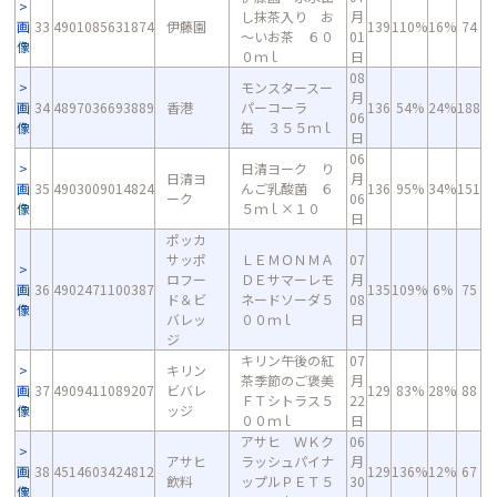
し抹茶入り お
月
画
33
4901085631874
伊藤園
139
110%
16%
74
～いお茶 ６０
01
像
０ｍｌ
日
08
モンスタースー
月
画
34
4897036693889
香港
パーコーラ
136
54%
24%
188
06
像
缶 ３５５ｍｌ
日
06
日清ヨーク り
日清ヨ
月
画
35
4903009014824
んご乳酸菌 ６
136
95%
34%
151
ーク
06
像
５ｍｌ×１０
日
ポッカ
サッポ
ＬＥＭＯＮＭＡ
07
ロフー
ＤＥサマーレモ
月
画
36
4902471100387
135
109%
6%
75
ド＆ビ
ネードソーダ５
08
像
バレッ
００ｍｌ
日
ジ
キリン午後の紅
07
キリン
茶季節のご褒美
月
画
37
4909411089207
ビバレ
129
83%
28%
88
ＦＴシトラス５
22
像
ッジ
００ｍｌ
日
アサヒ ＷＫク
06
アサヒ
ラッシュパイナ
月
画
38
4514603424812
129
136%
12%
67
飲料
ップルＰＥＴ５
30
像