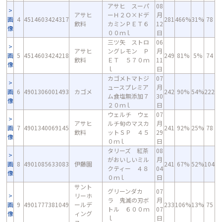
アサヒ スーパ
08
アサヒ
ーＨ２Ｏ×ドデ
月
画
4
4514603424317
281
466%
31%
78
飲料
カミンＰＥＴ６
12
像
００ｍｌ
日
三ツ矢 ストロ
06
アサヒ
ングレモン Ｐ
月
画
5
4514603424218
249
81%
5%
74
飲料
ＥＴ ５７０ｍ
11
像
ｌ
日
カゴメトマトジ
07
ュースプレミア
月
画
6
4901306001493
カゴメ
242
90%
54%
222
ム食塩無添加７
30
像
２０ｍｌ
日
ウェルチ ウェ
07
アサヒ
ルチ旬のマスカ
月
画
7
4901340069145
241
92%
25%
78
飲料
ットＳＰ ４５
29
像
０ｍｌ
日
タリーズ 紅茶
08
がおいしいミル
月
画
8
4901085633083
伊藤園
241
67%
52%
104
クティー ４８
04
像
０ｍｌ
日
サント
グリーンダカ
07
リーホ
ラ 鬼滅の刃ボ
月
画
9
4901777381049
ールデ
233
106%
13%
75
トル ６００ｍ
07
像
ィング
ｌ
日