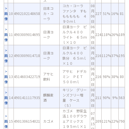
ス
コカ・コーラ
08
日本コ
ファンタ すも
月
画
10
4902102148658
カ・コ
227
51%
16%
81
ももももも ４
06
像
ーラ
９０ｍｌ
日
日清ヨーク ピ
06
日清ヨ
ルクル４００
月
画
11
4903009014695
224
118%
26%
189
ーク
ライト ６５ｍ
06
像
ｌ×１０
日
日清ヨーク ピ
06
日清ヨ
ルクル４００
月
画
12
4903009014718
216
112%
37%
195
ーク
鉄分 ６５ｍｌ
06
像
×１０
日
06
アサヒ ドデカ
アサヒ
月
画
13
4514603422719
ミン ＰＥＴ
216
98%
38%
80
飲料
10
像
５００ｍｌ
日
キリン グリー
08
麒麟麦
ンズフリー増
月
画
14
4901411117935
211
90%
9%
563
酒
量 ケース
06
像
（Ｓ）
日
カゴメ 野菜生
07
活１００デラウ
月
画
15
4901306154021
カゴメ
ェアミックス
209
121%
22%
790
15
像
１９５ｍｌ×１
日