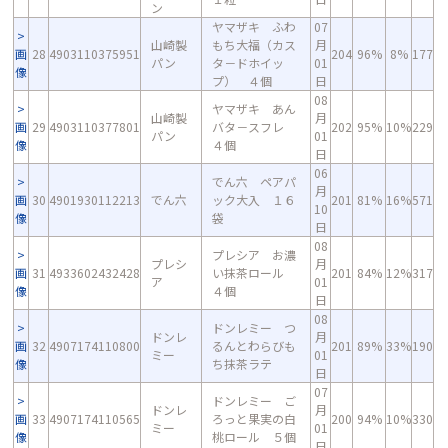
ン
ヤマザキ ふわ
07
山崎製
もち大福（カス
月
画
28
4903110375951
204
96%
8%
177
パン
タ－ドホイッ
01
像
プ） ４個
日
08
ヤマザキ あん
山崎製
月
画
29
4903110377801
バタ－スフレ
202
95%
10%
229
パン
01
像
４個
日
06
でん六 ペアパ
月
画
30
4901930112213
でん六
ック大入 １６
201
81%
16%
571
10
像
袋
日
08
プレシア お濃
プレシ
月
画
31
4933602432428
い抹茶ロール
201
84%
12%
317
ア
01
像
４個
日
08
ドンレミー つ
ドンレ
月
画
32
4907174110800
るんとわらびも
201
89%
33%
190
ミー
01
像
ち抹茶ラテ
日
07
ドンレミー ご
ドンレ
月
画
33
4907174110565
ろっと果実の白
200
94%
10%
330
ミー
01
像
桃ロール ５個
日