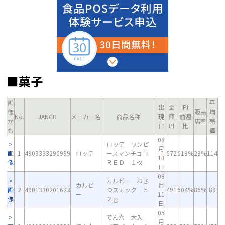
■菓子
画
平
出
金
PI
像
販売
均
No.
JANCD
メーカー名
商品名称
現
額
前週
か
店率
売
日
PI
比
も
価
08
ロッテ ワンピ
月
画
1
4903333296989
ロッテ
ースマンチョコ
672
619%
29%
114
13
像
ＲＥＤ １枚
日
08
カルビー おさ
カルビ
月
画
2
4901330201623
つスナック ５
491
604%
86%
89
ー
11
像
２ｇ
日
05
でん六 大入
月