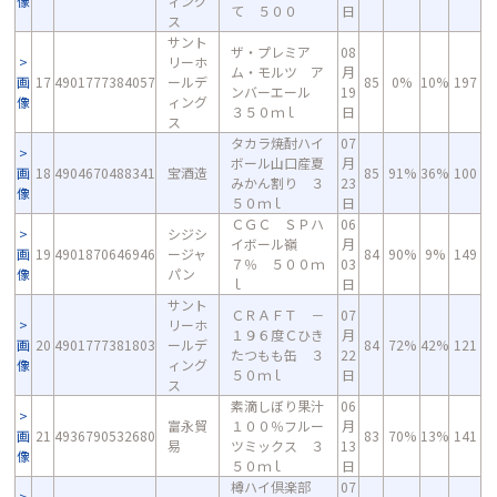
像
ィング
て ５００
日
ス
サント
ザ・プレミア
08
リーホ
ム・モルツ ア
月
画
17
4901777384057
ールデ
85
0%
10%
197
ンバーエール
19
像
ィング
３５０ｍｌ
日
ス
タカラ焼酎ハイ
07
ボール山口産夏
月
画
18
4904670488341
宝酒造
85
91%
36%
100
みかん割り ３
23
像
５０ｍｌ
日
ＣＧＣ ＳＰハ
06
シジシ
イボール嶺
月
画
19
4901870646946
ージャ
84
90%
9%
149
７％ ５００ｍ
03
像
パン
ｌ
日
サント
ＣＲＡＦＴ －
07
リーホ
１９６度Ｃひき
月
画
20
4901777381803
ールデ
84
72%
42%
121
たつもも缶 ３
22
像
ィング
５０ｍｌ
日
ス
素滴しぼり果汁
06
富永貿
１００％フルー
月
画
21
4936790532680
83
70%
13%
141
易
ツミックス ３
13
像
５０ｍｌ
日
樽ハイ倶楽部
07