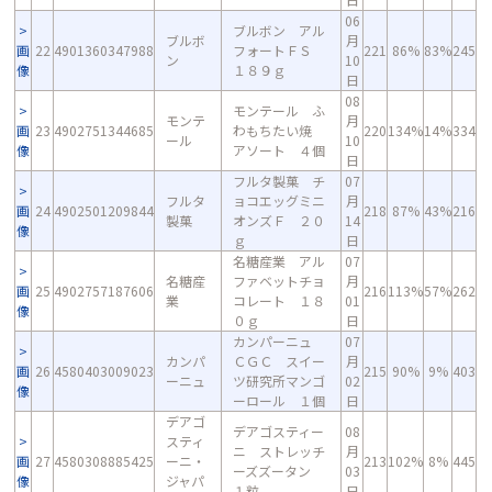
06
ブルボン アル
ブルボ
月
画
22
4901360347988
フォートＦＳ
221
86%
83%
245
ン
10
像
１８９ｇ
日
08
モンテール ふ
モンテ
月
画
23
4902751344685
わもちたい焼
220
134%
14%
334
ール
10
像
アソート ４個
日
フルタ製菓 チ
07
フルタ
ョコエッグミニ
月
画
24
4902501209844
218
87%
43%
216
製菓
オンズＦ ２０
14
像
ｇ
日
名糖産業 アル
07
名糖産
ファベットチョ
月
画
25
4902757187606
216
113%
57%
262
業
コレート １８
01
像
０ｇ
日
カンパーニュ
07
カンパ
ＣＧＣ スイー
月
画
26
4580403009023
215
90%
9%
403
ーニュ
ツ研究所マンゴ
02
像
ーロール １個
日
デアゴ
デアゴスティー
08
スティ
ニ ストレッチ
月
画
27
4580308885425
ーニ・
213
102%
8%
445
ーズズータン
03
像
ジャパ
１粒
日