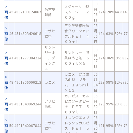
08
スジャータ 梨
名古屋
月
画
45
4902188124867
スムージー ２
124
120%
44%
149
製酪
06
像
００ｇ
日
三ツ矢微糖炭酸
08
アサヒ
水グリーンアッ
月
画
46
4514603426618
124
63%
52%
77
飲料
プルＰＥＴ ４
06
像
９０ｍｌ
日
サント
08
リーホ
サントリー 特
月
画
47
4901777384224
ールデ
茶ほうじ茶 ５
124
106%
9%
832
07
像
ィング
００ｍｌ×５
日
ス
カゴメ 野菜生
06
活山梨 プラ
月
画
48
4901306000212
カゴメ
123
98%
12%
796
ム １９５ｍｌ
04
像
×１２
日
カルピス カル
06
アサヒ
ピスソーダピー
月
画
49
4901340069244
123
95%
20%
80
飲料
チ ＰＥＴ ５
30
像
００ｍｌ
日
オレンジエスプ
06
アサヒ
レッソ＆カルピ
月
画
50
4901340067844
121
95%
13%
78
飲料
ス ＰＥＴ ５
30
像