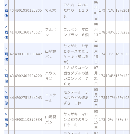
06
でん六 味のこ
月
画
40
4901930125305
でん六
だわり １１０
179
71%
13%
201
01
像
ｇ
日
08
ブルボ
ブルボン マロ
月
画
41
4901360348527
178
548%
35%
232
ン
ンブラン ６個
13
像
日
ヤマザキ お芋
08
山崎製
とチ－ズの蒸し
月
画
42
4903110390442
174
0%
45%
90
パン
ケ－キ（紅はる
15
像
か）
日
とんがりコーン
07
ハウス
旨さダブルの濃
月
画
43
4902402904220
174
134%
16%
130
食品
いコンソメ ７
21
像
０ｇ
日
05
モンテール ふ
モンテ
月
画
44
4902751344043
んわりどら焼あ
173
117%
46%
105
ール
23
像
ずき １個
日
08
ヤマザキ マロ
山崎製
月
画
45
4903110376934
ンと紅茶のサン
173
0%
43%
94
パン
15
像
ドケ－キ
日
モンテール リ
07