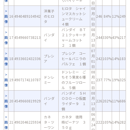
像
りパイケ－キ
日
ヒロタ シャイ
08
洋菓子
ンマスカットシ
月
画
16
4940489104942
のヒロ
246
84%
12%
249
ュークリーム
01
像
タ
４個
日
バンダイ ＢＴ
08
バンダ
２１クッキーチ
月
画
17
4549660738213
244
330%
43%
217
イ
ャームコット
13
像
２ １個
日
07
プレシア コー
プレシ
月
画
18
4933602432336
ヒー＆バニラの
242
103%
14%
183
ア
01
像
パルフェ １個
日
ドンレミー ご
08
ドンレ
ちそう果実６種
月
画
19
4907174110787
237
77%
19%
325
ミー
のフルーツロー
01
像
ル ５個
日
バンダイ ＳＨ
08
バンダ
ＯＤＯ－Ｏ仮面
月
画
20
4549660819929
226
202%
11%
686
イ
ライダー９ １
13
像
個
日
06
カネ
カネタ 徳用
月
画
21
4902046225934
タ・ツ
柿ピーナツ ３
222
105%
14%
282
24
像
ーワン
５０ｇ
日