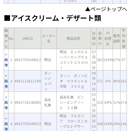
００ｍｌ
日
▲ページトップへ
■アイスクリーム・デザート類
画
平
出
金
PI
像
メーカー
販売
均
No.
JANCD
商品名称
現
額
前週
か
名
店率
売
日
PI
比
も
価
明治 エッセルス
07
ーパーカップチョ
月
画
1
4902705044012
明治
382
104%
67%
97
コミント２００ｍ
08
像
ｌ
日
ダノ
08
ダノン ダノンビ
ンジ
月
画
2
4901112611190
オ マスカット＆
371
0%
49%
182
ャパ
16
像
洋梨 ３００ｇ
ン
日
05
森永乳業 ピノ
森永
月
画
3
4902720148405
シーズンアソー
323
84%
31%
374
乳業
28
像
ト ２４個
日
明治 ブルガリ
06
ア フローズンヨ
月
画
4
4902705049833
明治
288
104%
34%
106
ーグルトデザー
03
像