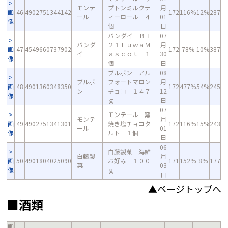
モンテ
プトンミルクテ
月
画
46
4902751344142
172
116%
12%
287
ール
ィーロール ４
01
像
個
日
バンダイ ＢＴ
07
バンダ
２１ＦｕｗａＭ
月
画
47
4549660737902
172
78%
10%
387
イ
ａｓｃｏｔ １
30
像
個
日
ブルボン アル
08
ブルボ
フォートマロン
月
画
48
4901360348350
172
477%
54%
245
ン
チョコ １４７
12
像
ｇ
日
07
モンテール 窯
モンテ
月
画
49
4902751341301
焼き塩チョコタ
172
116%
15%
243
ール
01
像
ルト １個
日
06
白藤製菓 海鮮
白藤製
月
画
50
4901804025090
お好み １００
171
152%
8%
177
菓
03
像
ｇ
日
▲ページトップへ
■酒類
画