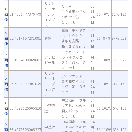
サント
ＣＲＡＦＴ －
06
リーホ
１９６度ひきた
月
画
51
4901777379749
ールデ
55
0%
12%
120
つキウイ缶 ３
24
像
ィング
５０ｍｌ
日
ス
眞露 チャミス
04
ル トクトク
月
画
52
4514657231091
眞露
55
97%
34%
208
すもも炭酸
14
像
瓶 ２７５ｍｌ
日
ニッカ シード
06
アサヒ
ルトキりんご
月
画
53
4904230069683
53
100%
7%
620
ビール
２２ びん ５
04
像
００ｍｌ
日
サント
ワインカフェ
06
リーホ
夏の白ワインソ
月
画
54
4901777381629
ールデ
52
0%
8%
142
ーダ 缶 ３５
24
像
ィング
０ｍｌ
日
ス
中埜酒造 フル
04
中埜酒
リアみかんのお
月
画
55
4978526005310
51
101%
6%
191
造
酒スパーク ３
24
像
５０ｍｌ
日
中埜酒造 フル
04
中埜酒
リアぶどうのお
月
画
56
4978526005327
51
118%
6%
191