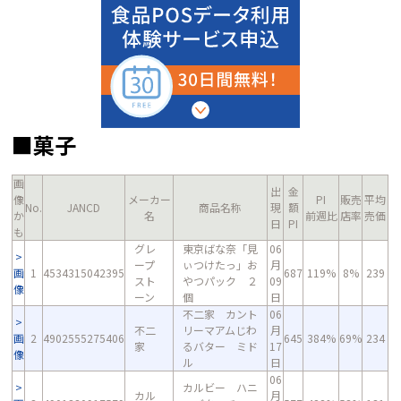
■菓子
画
出
金
像
メーカー
PI
販売
平均
No.
JANCD
商品名称
現
額
か
名
前週比
店率
売価
日
PI
も
グレ
東京ばな奈「見
06
ープ
ぃつけたっ」お
月
画
1
4534315042395
687
119%
8%
239
スト
やつパック ２
09
像
ーン
個
日
不二家 カント
06
不二
リーマアムじわ
月
画
2
4902555275406
645
384%
69%
234
家
るバター ミド
17
像
ル
日
06
カルビー ハニ
カル
月