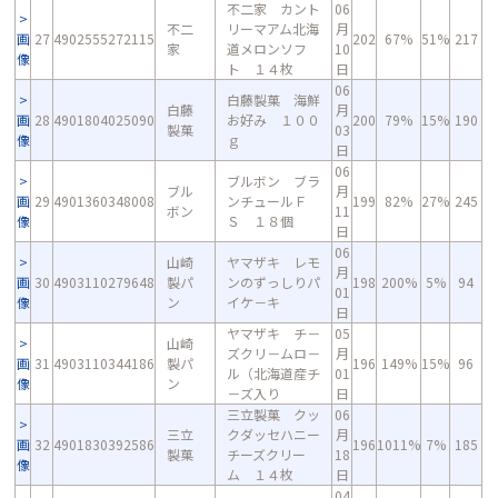
不二家 カント
06
不二
リーマアム北海
月
画
27
4902555272115
202
67%
51%
217
家
道メロンソフ
10
像
ト １４枚
日
06
白藤製菓 海鮮
白藤
月
画
28
4901804025090
お好み １００
200
79%
15%
190
製菓
03
像
ｇ
日
06
ブルボン ブラ
ブル
月
画
29
4901360348008
ンチュールＦ
199
82%
27%
245
ボン
11
像
Ｓ １８個
日
06
山崎
ヤマザキ レモ
月
画
30
4903110279648
製パ
ンのずっしりパ
198
200%
5%
94
01
像
ン
イケ－キ
日
ヤマザキ チ－
05
山崎
ズクリ－ムロ－
月
画
31
4903110344186
製パ
196
149%
15%
96
ル（北海道産チ
01
像
ン
－ズ入り
日
三立製菓 クッ
06
三立
クダッセハニー
月
画
32
4901830392586
196
1011%
7%
185
製菓
チーズクリー
18
像
ム １４枚
日
04