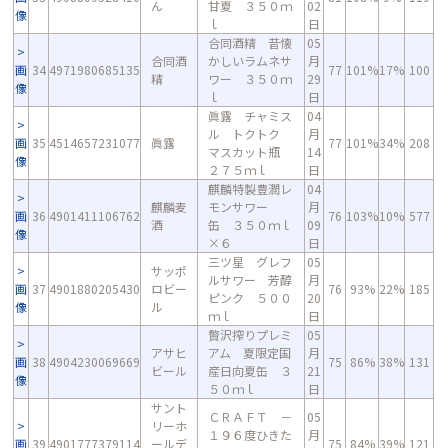
ん
甘夏 ３５０ｍ
02
像
ｌ
日
合同酒精 昔懐
05
合同酒
かしいラムネサ
月
画
34
4971980685135
77
101%
17%
100
精
ワー ３５０ｍ
29
像
ｌ
日
眞露 チャミス
04
ル トクトク
月
画
35
4514657231077
眞露
77
101%
34%
208
マスカット瓶
14
像
２７５ｍｌ
日
麒麟特製豊潤レ
04
麒麟麦
モンサワー
月
画
36
4901411106762
76
103%
10%
577
酒
缶 ３５０ｍｌ
09
像
×６
日
三ツ星 グレフ
05
サッポ
ルサワー 芳醇
月
画
37
4901880205430
ロビー
76
93%
22%
185
ピンク ５００
20
像
ル
ｍｌ
日
贅沢搾りプレミ
05
アサヒ
アム 夏限定国
月
画
38
4904230069669
75
86%
38%
131
ビール
産日向夏缶 ３
21
像
５０ｍｌ
日
サント
ＣＲＡＦＴ －
05
リーホ
１９６度ひきた
月
画
39
4901777379114
ールデ
75
84%
39%
121