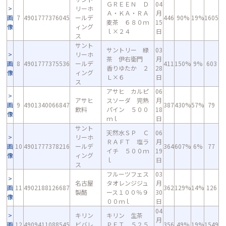
ＧＲＥＥＮ Ｄ
04
リーホ
Ａ・ＫＡ・ＲＡ
月
画
7
4901777376045
ールデ
446
90%
19%
1605
麦茶 ６８０ｍ
15
像
ィング
ｌ×２４
日
ス
サント
サントリー 緑
03
リーホ
茶 伊右衛門
月
画
8
4901777375536
ールデ
411
150%
9%
603
香りゆたか ２
28
像
ィング
Ｌ×６
日
ス
アサヒ カルピ
06
アサヒ
スソーダ 完熟
月
画
9
4901340066847
387
430%
57%
79
飲料
パイン ５００
18
像
ｍｌ
日
サント
天然水ＳＰ Ｃ
06
リーホ
ＲＡＦＴ 塩ラ
月
画
10
4901777378216
ールデ
364
607%
6%
77
イチ ５００ｍ
19
像
ィング
ｌ
日
ス
フルーツフェス
03
名古屋
タオレンジジュ
月
画
11
4902188126687
362
129%
14%
126
製酪
ース１００％９
30
像
００ｍｌ
日
04
キリン
キリン 生茶
月
画
12
4909411088545
ビバレ
ＰＥＴ ５２５
356
49%
19%
1549