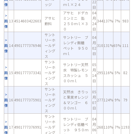
22
像
ッジ
ｍｌ×２４
日
アサヒ ドデカ
04
アサヒ
ミンミニ 缶
月
画
13
4514603422603
344
137%
7%
983
飲料
２５０ｍｌ×３
24
像
０
日
サント
サントリー ブ
04
リーホ
レンディ無糖
月
画
14
4901777376946
ールデ
310
131%
65%
111
ペット ９５０
02
像
ィング
ｍｌ
日
ス
サント
サントリー天然
05
リーホ
水 特製レモン
月
画
15
4901777373341
ールデ
295
116%
5%
82
スカッシュ ５
14
像
ィング
００ｍｌ
日
ス
サント
天然水 きりっ
05
リーホ
と果実オレンジ
月
画
16
4901777375901
ールデ
277
124%
9%
79
＆マンゴー ６
07
像
ィング
００ｍｌ
日
ス
サント
サントリー ブ
04
リーホ
レンディ低糖ペ
月
画
17
4901777376991
ールデ
268
110%
7%
1193
ット ９５０ｍ
06
像
ィング