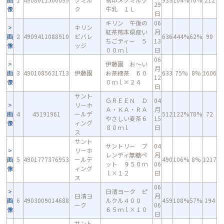
29
像
ク
牛乳 １Ｌ
日
キリン 午後の
06
キリン
紅茶熊本県産い
月
画
2
4909411088910
ビバレ
636
444%
62%
90
ちごティー ５
13
像
ッジ
００ｍｌ
日
06
伊藤園 お～い
月
画
3
4901085631713
伊藤園
お茶緑茶 ６０
633
75%
8%
1606
12
像
０ｍｌ×２４
日
サント
ＧＲＥＥＮ Ｄ
04
リーホ
Ａ・ＫＡ・ＲＡ
月
画
4
45191961
ールデ
512
122%
78%
72
やさしい麦茶６
15
像
ィング
８０ｍｌ
日
ス
サント
サントリー ブ
04
リーホ
レンディ無糖ペ
月
画
5
4901777376953
ールデ
490
106%
8%
1217
ット ９５０ｍ
06
像
ィング
ｌ×１２
日
ス
06
日清ヨーク ピ
日清ヨ
月
画
6
4903009014688
ルクル４００
459
108%
57%
194
ーク
06
像
６５ｍｌ×１０
日
サント