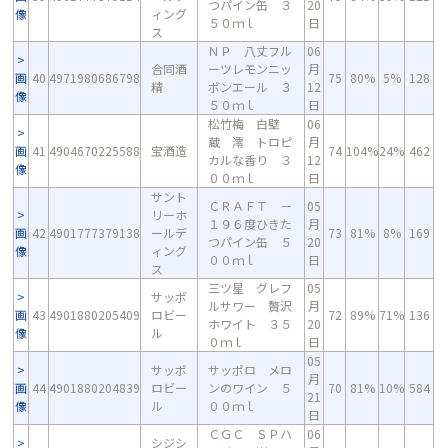
つパイン缶 ３
20
像
ィング
５０ｍｌ
日
ス
ＮＰ 八丈フル
06
合同酒
ーツレモンニッ
月
画
40
4971980686798
75
80%
5%
128
精
ポンエール ３
12
像
５０ｍｌ
日
松竹梅 白壁
06
蔵 澪 トロピ
月
画
41
4904670225588
宝酒造
74
104%
24%
462
カルな香り ３
12
像
００ｍｌ
日
サント
ＣＲＡＦＴ －
05
リーホ
１９６度ひきた
月
画
42
4901777379138
ールデ
73
81%
8%
169
つパイン缶 ５
20
像
ィング
００ｍｌ
日
ス
三ツ星 グレフ
05
サッポ
ルサワー 贅沢
月
画
43
4901880205409
ロビー
72
89%
71%
136
ホワイト ３５
20
像
ル
０ｍｌ
日
05
サッポ
サッポロ メロ
月
画
44
4901880204839
ロビー
ンのワイン ５
70
81%
10%
584
21
像
ル
００ｍｌ
日
ＣＧＣ ＳＰハ
06
シジシ