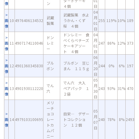
タ－ドケ－キ
01
像
ン
４個
日
04
武蔵製菓 水よ
武蔵
月
画
10
4976406134532
うかん・くず
255
119%
10%
189
製菓
01
像
桜 ４個
日
ドンレミー 食
04
ドン
べくらべチーズ
月
画
11
4907174110046
レミ
247
86%
12%
373
ケーキアソー
01
像
ー
ト ４個
日
06
ブル
ブルボン 豆じ
月
画
12
4901360345830
244
0%
6%
197
ボン
まん １１５ｇ
20
像
日
05
でん六 大入
でん
月
画
13
4901930112220
ペアパック １
243
93%
31%
470
六
30
像
２袋
日
メリ
ーチ
05
ョコ
目栄― デザー
月
画
14
4979103100695
レー
トコレクショ
240
78%
8%
2493
07
像
トカ
ン １２個
日
ムパ
ニー