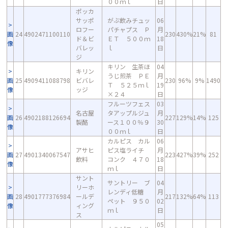
００ｍｌ
日
ポッカ
サッポ
がぶ飲みチュッ
06
ロフー
パチャプス Ｐ
月
画
24
4902471100110
230
430%
21%
81
ド＆ビ
ＥＴ ５００ｍ
18
像
バレッ
ｌ
日
ジ
キリン 生茶ほ
04
キリン
うじ煎茶 ＰＥ
月
画
25
4909411088798
ビバレ
230
96%
9%
1490
Ｔ ５２５ｍｌ
19
像
ッジ
×２４
日
フルーツフェス
03
名古屋
タアップルジュ
月
画
26
4902188126694
227
129%
14%
125
製酪
ース１００％９
30
像
００ｍｌ
日
カルピス カル
06
アサヒ
ピス塩ライチ
月
画
27
4901340067547
223
427%
39%
252
飲料
コンク ４７０
18
像
ｍｌ
日
サント
サントリー ブ
04
リーホ
レンディ低糖
月
画
28
4901777376984
ールデ
217
132%
64%
113
ペット ９５０
02
像
ィング
ｍｌ
日
ス
05