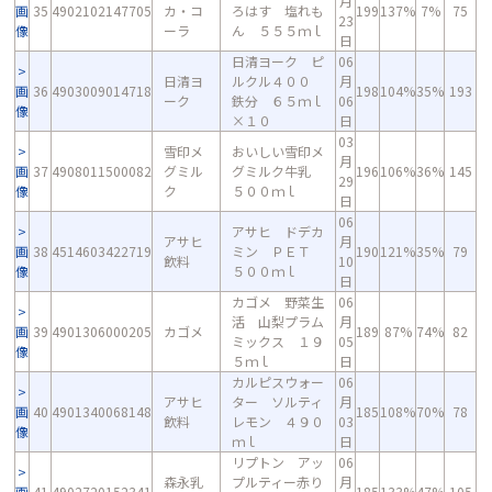
月
画
35
4902102147705
カ・コ
ろはす 塩れも
199
137%
7%
75
23
像
ーラ
ん ５５５ｍｌ
日
日清ヨーク ピ
06
日清ヨ
ルクル４００
月
画
36
4903009014718
198
104%
35%
193
ーク
鉄分 ６５ｍｌ
06
像
×１０
日
03
雪印メ
おいしい雪印メ
月
画
37
4908011500082
グミル
グミルク牛乳
196
106%
36%
145
29
像
ク
５００ｍｌ
日
06
アサヒ ドデカ
アサヒ
月
画
38
4514603422719
ミン ＰＥＴ
190
121%
35%
79
飲料
10
像
５００ｍｌ
日
カゴメ 野菜生
06
活 山梨プラム
月
画
39
4901306000205
カゴメ
189
87%
74%
82
ミックス １９
05
像
５ｍｌ
日
カルピスウォー
06
アサヒ
ター ソルティ
月
画
40
4901340068148
185
108%
70%
78
飲料
レモン ４９０
03
像
ｍｌ
日
リプトン アッ
06
森永乳
プルティー赤り
月
画
41
4902720152341
185
133%
47%
105