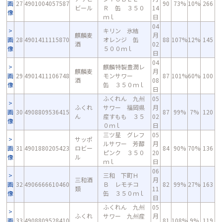
画
27
4901004057587
90
73%
10%
266
ビール
Ｒ 缶 ３５０
14
像
ｍｌ
日
04
キリン 氷結
麒麟麦
月
画
28
4901411115870
オレンジ 缶
88
107%
12%
145
酒
02
像
５００ｍｌ
日
04
麒麟特製豊潤レ
麒麟麦
月
画
29
4901411106748
モンサワー
87
101%
60%
100
酒
08
像
缶 ３５０ｍｌ
日
ふくれん 九州
05
ふくれ
サワー 福岡県
月
画
30
4908809536415
87
99%
7%
120
ん
産すもも ３５
02
像
０ｍｌ
日
三ツ星 グレフ
05
サッポ
ルサワー 芳醇
月
画
31
4901880205423
ロビー
84
90%
70%
136
ピンク ３５０
20
像
ル
ｍｌ
日
06
三和 下町Ｈ
三和酒
月
画
32
4906666610460
Ｂ レモチコ
82
99%
27%
163
類
11
像
缶 ３５０ｍｌ
日
ふくれん 九州
05
ふくれ
サワー 九州産
月
画
33
4908809528410
81
108%
9%
119