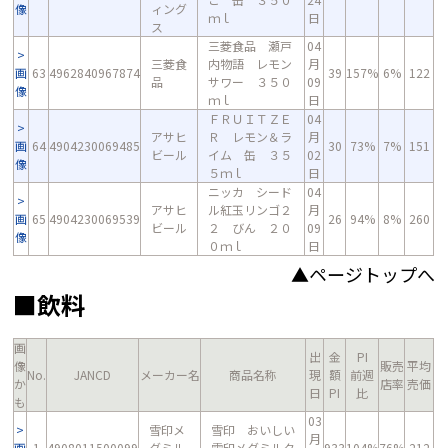
像
ィング
ｍｌ
日
ス
三菱食品 瀬戸
04
三菱食
内物語 レモン
月
画
63
4962840967874
39
157%
6%
122
品
サワー ３５０
09
像
ｍｌ
日
ＦＲＵＩＴＺＥ
04
アサヒ
Ｒ レモン＆ラ
月
画
64
4904230069485
30
73%
7%
151
ビール
イム 缶 ３５
02
像
５ｍｌ
日
ニッカ シード
04
アサヒ
ル紅玉リンゴ２
月
画
65
4904230069539
26
94%
8%
260
ビール
２ びん ２０
09
像
０ｍｌ
日
▲ページトップへ
■飲料
画
出
金
PI
像
販売
平均
No.
JANCD
メーカー名
商品名称
現
額
前週
か
店率
売価
日
PI
比
も
03
雪印メ
雪印 おいしい
月
画
1
4908011500099
グミル
雪印メグミルク
933
104%
76%
212