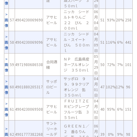
造
酒スパーク ３
24
像
５０ｍｌ
日
ニッカ シード
06
アサヒ
ルトキりんご
月
画
57
4904230069690
51
93%
20%
258
ビール
２２ びん ２
04
像
００ｍｌ
日
ニッカ シード
04
アサヒ
ル・スイート
月
画
58
4904230069096
51
116%
6%
441
ビール
びん ５００ｍ
09
像
ｌ
日
05
ＮＰ 広島県産
合同酒
月
画
59
4971980686538
ネーブルオレン
50
72%
7%
101
精
29
像
ジ ３５０ｍｌ
日
サッポロ ９
04
サッポ
９．９９クリア
月
画
60
4901880205317
ロビー
47
102%
12%
96
オレンジ 缶
01
像
ル
３５０ｍｌ
日
ＦＲＵＩＴＺＥ
04
アサヒ
Ｒピングレープ
月
画
61
4904230069508
40
95%
6%
151
ビール
フルーツ缶 ３
02
像
５５ｍｌ
日
サント
ＧＲＥＥＮ１／
06
リーホ
２ 香るりん
月
画
62
4901777382268
ールデ
39
0%
9%
98
ご 缶 ３５０
24