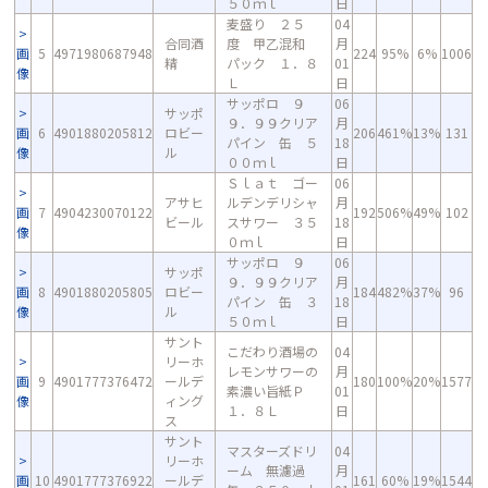
５０ｍｌ
日
麦盛り ２５
04
合同酒
度 甲乙混和
月
画
5
4971980687948
224
95%
6%
1006
精
パック １．８
01
像
Ｌ
日
サッポロ ９
06
サッポ
９．９９クリア
月
画
6
4901880205812
ロビー
206
461%
13%
131
パイン 缶 ５
18
像
ル
００ｍｌ
日
Ｓｌａｔ ゴー
06
アサヒ
ルデンデリシャ
月
画
7
4904230070122
192
506%
49%
102
ビール
スサワー ３５
18
像
０ｍｌ
日
サッポロ ９
06
サッポ
９．９９クリア
月
画
8
4901880205805
ロビー
184
482%
37%
96
パイン 缶 ３
18
像
ル
５０ｍｌ
日
サント
こだわり酒場の
04
リーホ
レモンサワーの
月
画
9
4901777376472
ールデ
180
100%
20%
1577
素濃い旨紙Ｐ
01
像
ィング
１．８Ｌ
日
ス
サント
マスターズドリ
04
リーホ
ーム 無濾過
月
画
10
4901777376922
ールデ
161
60%
19%
1544