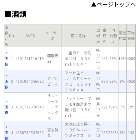
▲ページトップへ
■酒類
画
出
金
PI
像
メーカー
販売
平均
No.
JANCD
商品名称
現
額
前週
か
名
店率
売価
日
PI
比
も
06
一番搾り 予約
麒麟麦
月
画
1
4901411116419
景品付 ３５０
461
89%
10%
4089
酒
11
像
ｍｌ×６×４
日
アサヒ生ビー
06
アサヒ
ル ＣＰカート
月
画
2
4901004056672
330
79%
8%
4050
ビール
ン２ ３５０ｍ
06
像
ｌ×６×４
日
サント
サントリー プ
06
リーホ
レモル醸造家の
月
画
3
4901777376540
ールデ
321
704%
7%
199
贈り物 ３５０
13
像
ィング
ｍｌ
日
ス
素滴しぼり果汁
06
富永貿
１００％フルー
月
画
4
4936790532680
253
286%
6%
138
易
ツミックス ３
13
像