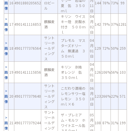
サワー 岩塩の
月
画
16
4901880205652
ロビー
144
76%
73%
99
夏 缶 ３５０
11
像
ル
ｍｌ
日
キリン ウイス
04
麒麟麦
キー陸 炭酸水
月
画
17
4901411116853
142
79%
37%
1281
酒
付き ５００ｍ
02
像
ｌ
日
サント
プレモル マス
04
リーホ
ターズドリー
月
画
18
4901777376564
ールデ
129
72%
50%
259
ム 無濾過 ３
01
像
ィング
５０ｍｌ
日
ス
04
キリン 氷結
麒麟麦
月
画
19
4901411115856
オレンジ 缶
126
106%
56%
103
酒
01
像
３５０ｍｌ
日
サント
こだわり酒場の
06
リーホ
レモンサワー塩
月
画
20
4901777379640
ールデ
123
266%
22%
571
レモン ３５０
18
像
ィング
ｍｌ×６
日
ス
サント
ザ・プレミア
05
リーホ
ム・モルツ ホ
月
画
21
4901777379244
ールデ
108
87%
31%
199
ワイトエール缶
20
像
ィング
３５０ｍｌ
日