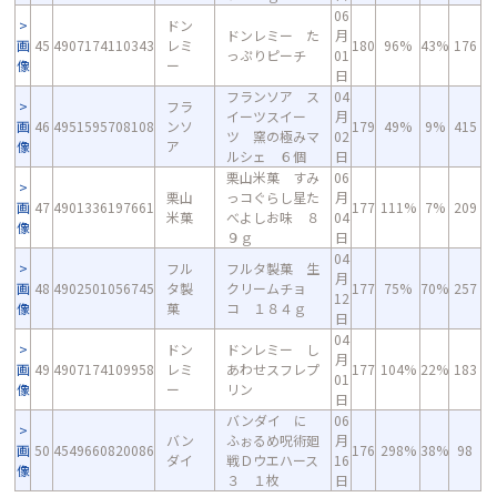
06
ドン
ドンレミー た
月
画
45
4907174110343
レミ
180
96%
43%
176
っぷりピーチ
01
像
ー
日
フランソア ス
04
フラ
イーツスイー
月
画
46
4951595708108
ンソ
179
49%
9%
415
ツ 窯の極みマ
02
像
ア
ルシェ ６個
日
栗山米菓 すみ
06
栗山
っコぐらし星た
月
画
47
4901336197661
177
111%
7%
209
米菓
べよしお味 ８
04
像
９ｇ
日
04
フル
フルタ製菓 生
月
画
48
4902501056745
タ製
クリームチョ
177
75%
70%
257
12
像
菓
コ １８４ｇ
日
04
ドン
ドンレミー し
月
画
49
4907174109958
レミ
あわせスフレプ
177
104%
22%
183
01
像
ー
リン
日
バンダイ に
06
バン
ふぉるめ呪術廻
月
画
50
4549660820086
176
298%
38%
98
ダイ
戦Ｄウエハース
16
像
３ １枚
日