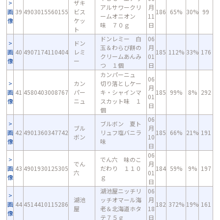
ザキ
アルサワークリ
月
画
39
4903015560155
ビス
186
65%
30%
99
ームオニオン
11
像
ケッ
味 ７０ｇ
日
ト
ドンレミー 白
06
ドン
玉＆わらび餅の
月
画
40
4907174110404
レミ
185
112%
33%
176
クリームあんみ
01
像
ー
つ １個
日
カンパーニュ
06
カン
切り落としケー
月
画
41
4580403008767
パー
キ・シャインマ
185
99%
8%
292
01
像
ニュ
スカット味 １
日
個
06
ブルボン 夏ト
ブル
月
画
42
4901360347742
リュフ塩バニラ
185
66%
21%
191
ボン
10
像
味
日
06
でん六 味のこ
でん
月
画
43
4901930125305
だわり １１０
184
59%
9%
197
六
01
像
ｇ
日
湖池屋ニッチリ
06
湖池
ッチオマール海
月
画
44
4514410115286
182
372%
19%
161
屋
老＆北海道ホタ
18
像
テ７５ｇ
日