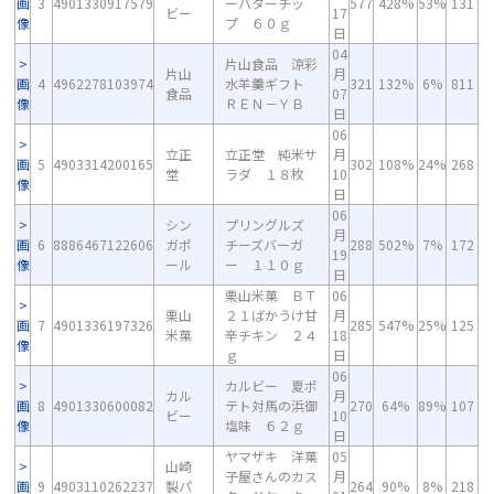
画
3
4901330917579
ーバターチッ
577
428%
53%
131
ビー
17
像
プ ６０ｇ
日
04
片山食品 涼彩
片山
月
画
4
4962278103974
水羊羹ギフト
321
132%
6%
811
食品
07
像
ＲＥＮ－ＹＢ
日
06
立正
立正堂 純米サ
月
画
5
4903314200165
302
108%
24%
268
堂
ラダ １８枚
10
像
日
06
シン
プリングルズ
月
画
6
8886467122606
ガポ
チーズバーガ
288
502%
7%
172
19
像
ール
ー １１０ｇ
日
栗山米菓 ＢＴ
06
栗山
２１ばかうけ甘
月
画
7
4901336197326
285
547%
25%
125
米菓
辛チキン ２４
18
像
ｇ
日
06
カルビー 夏ポ
カル
月
画
8
4901330600082
テト対馬の浜御
270
64%
89%
107
ビー
10
像
塩味 ６２ｇ
日
ヤマザキ 洋菓
05
山崎
子屋さんのカス
月
画
9
4903110262237
製パ
264
90%
8%
218