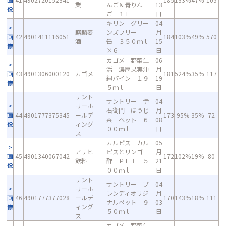
業
んご＆青りん
13
像
ご １Ｌ
日
キリン グリー
04
麒麟麦
ンズフリー
月
画
42
4901411116051
184
103%
49%
570
酒
缶 ３５０ｍｌ
15
像
×６
日
カゴメ 野菜生
06
活 濃厚果実沖
月
画
43
4901306000120
カゴメ
181
524%
35%
117
縄パイン １９
19
像
５ｍｌ
日
サント
サントリー 伊
04
リーホ
右衛門 ほうじ
月
画
44
4901777375345
ールデ
173
95%
35%
72
茶 ペット ６
08
像
ィング
００ｍｌ
日
ス
カルピス カル
05
アサヒ
ピスとリンゴ
月
画
45
4901340067042
172
102%
19%
80
飲料
酢 ＰＥＴ ５
21
像
００ｍｌ
日
サント
サントリー ブ
04
リーホ
レンディオリジ
月
画
46
4901777377028
ールデ
170
143%
18%
111
ナルペット ９
03
像
ィング
５０ｍｌ
日
ス
カゴメ 野菜生