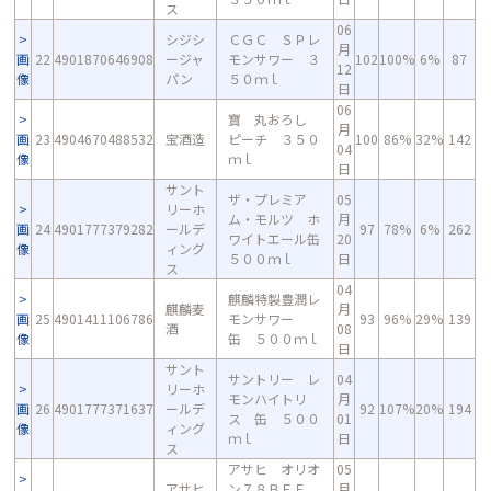
ス
06
シジシ
ＣＧＣ ＳＰレ
月
画
22
4901870646908
ージャ
モンサワー ３
102
100%
6%
87
12
像
パン
５０ｍｌ
日
06
寶 丸おろし
月
画
23
4904670488532
宝酒造
ピーチ ３５０
100
86%
32%
142
04
像
ｍｌ
日
サント
ザ・プレミア
05
リーホ
ム・モルツ ホ
月
画
24
4901777379282
ールデ
97
78%
6%
262
ワイトエール缶
20
像
ィング
５００ｍｌ
日
ス
04
麒麟特製豊潤レ
麒麟麦
月
画
25
4901411106786
モンサワー
93
96%
29%
139
酒
08
像
缶 ５００ｍｌ
日
サント
サントリー レ
04
リーホ
モンハイトリ
月
画
26
4901777371637
ールデ
92
107%
20%
194
ス 缶 ５００
01
像
ィング
ｍｌ
日
ス
アサヒ オリオ
05
アサヒ
ン７８ＢＥＥ
月