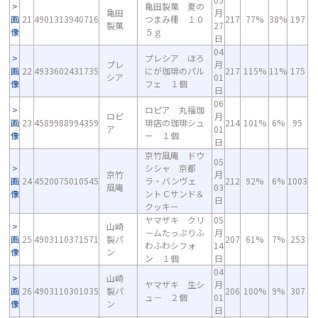
亀田製菓 夏の
亀田
月
画
21
4901313940716
つまみ種 １０
217
77%
38%
197
製菓
27
像
５ｇ
日
04
プレシア ほろ
プレ
月
画
22
4933602431735
にが珈琲のパル
217
115%
11%
175
シア
01
像
フェ １個
日
06
ロピア 丸福珈
ロピ
月
画
23
4589988994359
琲店の珈琲シュ
214
101%
6%
95
ア
01
像
ー １個
日
京竹風庵 ドウ
05
シシャ 京都
京竹
月
画
24
4520075010545
ラ・バンヴェ
212
92%
6%
1003
風庵
03
像
ントＣサンド＆
日
クッキー
ヤマザキ クリ
05
山崎
－ムたっぷりふ
月
画
25
4903110371571
製パ
207
61%
7%
253
わふわシフォ
14
像
ン
ン １個
日
04
山崎
ヤマザキ 生シ
月
画
26
4903110301035
製パ
206
100%
9%
307
ュ－ ２個
01
像
ン
日