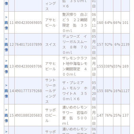
缶 ３５０ｍｌ
01
像
ィング
×６
日
ス
贅沢搾り 白ぶ
06
アサヒ
どう ２２期間
月
画
11
4904230069805
160
64%
66%
101
ビール
限定 缶 ３５
11
像
０ｍｌ
日
デュワーズ イ
05
リーガルスムー
月
画
12
7640171037899
スイス
157
92%
6%
2139
ス ８年 ７０
21
像
０ｍｌ
日
ザレモンクラフ
06
アサヒ
ト地中海塩レモ
月
画
13
4904230069706
155
338%
55%
169
ビール
ン期間限定 ４
18
像
００ｍｌ
日
サント
ザ・プレミア
05
リーホ
ム・モルツ ホ
月
画
14
4901777379268
ールデ
155
88%
16%
1127
ワイトＡ ３５
20
像
ィング
０ｍｌ×６
日
ス
濃いめのレモン
06
サッポ
サワー 岩塩の
月
画
15
4901880205683
ロビー
147
76%
25%
137
夏 缶 ５００
11
像
ル
ｍｌ
日
濃いめのレモン
06
サッポ