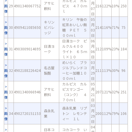
カルピス カル
アサヒ
月
画
29
4901340067752
ピス ４７０ｍ
216
122%
10%
250
飲料
07
像
ｌ
日
キリン 午後の
05
キリン
紅茶おいしい無
月
画
30
4909411085650
ビバレ
214
116%
71%
75
糖 ＰＥＴ ５
03
像
ッジ
００ｍｌ
日
日清ヨーク ピ
06
日清ヨ
ルクル４００
月
画
31
4903009014695
212
109%
23%
184
ーク
ライト ６５ｍ
06
像
ｌ×１０
日
めいらく ブラ
03
名古屋
ジルブレンドコ
月
画
32
4902188226424
211
113%
30%
96
製酪
ーヒー加糖１０
29
像
００ｍｌ
日
カルピス カル
05
アサヒ
ピスマンゴー
月
画
33
4901340066946
207
121%
32%
251
飲料
（コンク） ４
21
像
７０ｍｌ
日
03
森永乳業 リプ
森永乳
月
画
34
4902720151153
トン レモンテ
200
112%
79%
106
業
29
像
ィー １Ｌ
日
04
日本コ
コカコーラ い