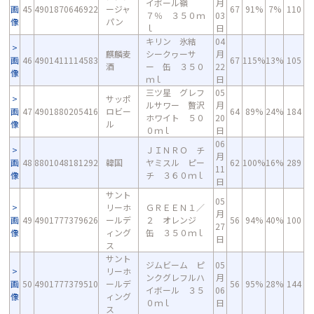
イボール嶺
月
画
45
4901870646922
ージャ
67
91%
7%
110
７％ ３５０ｍ
03
像
パン
ｌ
日
キリン 氷結
04
麒麟麦
シークヮーサ
月
画
46
4901411114583
67
115%
13%
105
酒
ー 缶 ３５０
22
像
ｍｌ
日
三ツ星 グレフ
05
サッポ
ルサワー 贅沢
月
画
47
4901880205416
ロビー
64
89%
24%
184
ホワイト ５０
20
像
ル
０ｍｌ
日
06
ＪＩＮＲＯ チ
月
画
48
8801048181292
韓国
ヤミスル ピー
62
100%
16%
289
11
像
チ ３６０ｍｌ
日
サント
05
リーホ
ＧＲＥＥＮ１／
月
画
49
4901777379626
ールデ
２ オレンジ
56
94%
40%
100
27
像
ィング
缶 ３５０ｍｌ
日
ス
サント
ジムビーム ピ
05
リーホ
ンクグレフルハ
月
画
50
4901777379510
ールデ
56
95%
28%
144
イボール ３５
06
像
ィング
０ｍｌ
日
ス