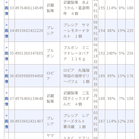
武蔵製菓 水よ
武蔵
月
画
33
4976406134549
うかん・葛道明
195
114%
8%
180
製菓
01
像
寺 ４個
日
06
プレシア サマ
プレ
月
画
34
4933602432220
ーレモネードタ
194
88%
19%
235
シア
01
像
ルト １個
日
06
ブルボン ミニ
ブル
月
画
35
4901360347605
マドレーヌバナ
192
248%
5%
256
ボン
18
像
ナ １１６ｇ
日
06
ロピア 丸福珈
ロピ
月
画
36
4589988994458
琲店の珈琲ゼリ
189
89%
15%
176
ア
01
像
ーパフェ １個
日
05
武蔵製菓 二玉
武蔵
月
画
37
4976406134648
団子ミックスず
188
98%
7%
108
製菓
06
像
んだ ４個
日
05
プレシア レア
プレ
月
画
38
4933602431407
チーズタルト
187
114%
12%
238
シア
01
像
要冷蔵 １個
日
ヤマ
ＹＢＣ エアリ
06