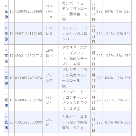
カンパーニュ
05
カン
モンブランロー
月
画
15
4580403008668
パー
239
60%
9%
510
ル 要冷蔵 １
04
像
ニュ
個
日
05
ドン
ドンレミー フ
月
画
16
4907174110169
レミ
レッシュＷメロ
230
100%
10%
340
01
像
ー
ンロール
日
ヤマザキ 焼き
04
山崎
チ－ズスフレ
月
画
17
4903110301714
製パ
229
103%
5%
258
（北海道産チ－
01
像
ン
ズ） ４個
日
プレシア ごろ
05
プレ
っと果実のフル
月
画
18
4933602431674
229
84%
12%
331
シア
ーツロール ４
01
像
個
日
バンダイ ド
06
バン
ラゴンボールラ
月
画
19
4549660738794
228
228%
17%
296
ダイ
バマスＡＲＴグ
17
像
ミ ２９ｇ
日
06
カルビー 夏ポ
カル
月
画
20
4901330600099
テト紀州の南高
226
65%
88%
107
ビー
10
像
梅味 ６２ｇ
日
05