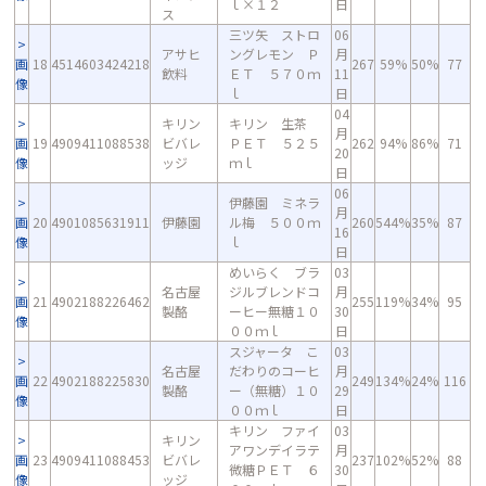
ｌ×１２
日
ス
三ツ矢 ストロ
06
アサヒ
ングレモン Ｐ
月
画
18
4514603424218
267
59%
50%
77
飲料
ＥＴ ５７０ｍ
11
像
ｌ
日
04
キリン
キリン 生茶
月
画
19
4909411088538
ビバレ
ＰＥＴ ５２５
262
94%
86%
71
20
像
ッジ
ｍｌ
日
06
伊藤園 ミネラ
月
画
20
4901085631911
伊藤園
ル梅 ５００ｍ
260
544%
35%
87
16
像
ｌ
日
めいらく ブラ
03
名古屋
ジルブレンドコ
月
画
21
4902188226462
255
119%
34%
95
製酪
ーヒー無糖１０
30
像
００ｍｌ
日
スジャータ こ
03
名古屋
だわりのコーヒ
月
画
22
4902188225830
249
134%
24%
116
製酪
ー（無糖）１０
29
像
００ｍｌ
日
キリン ファイ
03
キリン
アワンデイラテ
月
画
23
4909411088453
ビバレ
237
102%
52%
88
微糖ＰＥＴ ６
30
像
ッジ