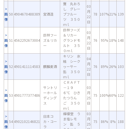
寶 丸おろ
03
し グレー
月
画
50
4904670488389
宝酒造
プフルー
78
107%
21%
139
22
像
ツ ３５０
日
ｍｌ
巨林フーズ
03
巨林フー
＆リカー
月
画
51
4562292673004
ズ＆リカ
グランドモ
76
95%
18%
148
22
像
ー
ルト ３５
日
０ｍｌ
キリン 氷
04
結 シーク
月
画
52
4901411114583
麒麟麦酒
ヮーサー
76
89%
26%
103
22
像
缶 ３５０
日
ｍｌ
ＣＲＡＦＴ
サントリ
－１９
03
ーホール
６℃ ひき
月
画
53
4901777377486
75
100%
60%
122
ディング
たつりん
25
像
ス
ご ３５０
日
ｍｌ
檸檬堂 う
03
日本コ
ま塩レモ
月
画
54
4902102146821
カ・コー
75
86%
8%
188
ン 缶 ５
25
像
ラ