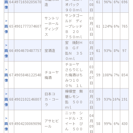
画
64
4971650205670
61
96%
6%
696
造
オパック
08
像
９００ｍｌ
日
サンタゴー
サントリ
03
ルド ディ
ーホール
月
画
65
4901777374607
ープレッド
61
124%
6%
765
ディング
11
像
Ｂ ２０
ス
日
７５０ｍｌ
宝 焼酎Ｈ
03
Ｂ ＧＦ
月
画
66
4904670487757
宝酒造
61
93%
8%
97
缶Ｎ ３５
19
像
０ｍｌ
日
チョーヤ
03
さらりとし
チョーヤ
月
画
67
4905846122540
た梅酒はち
59
108%
7%
854
梅酒
07
像
みつ１０
日
０％ １Ｌ
檸檬堂 無
03
日本コ
糖レモン
月
画
68
4902102146807
カ・コー
59
93%
16%
191
缶 ５００
21
像
ラ
ｍｌ
日
ニッカ シ
04
ードル・ス
アサヒビ
月
画
69
4904230069096
イート び
58
99%
6%
430
ール
09
像
ん ５００
日