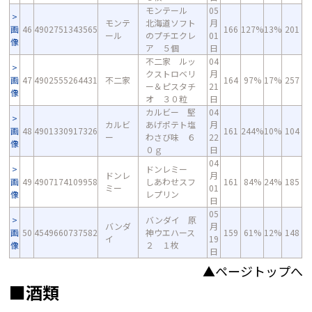
モンテール
05
モンテ
北海道ソフト
月
画
46
4902751343565
166
127%
13%
201
ール
のプチエクレ
01
像
ア ５個
日
不二家 ルッ
04
クストロベリ
月
画
47
4902555264431
不二家
164
97%
17%
257
ー＆ピスタチ
21
像
オ ３０粒
日
カルビー 堅
04
カルビ
あげポテト塩
月
画
48
4901330917326
161
244%
10%
104
ー
わさび味 ６
22
像
０ｇ
日
04
ドンレミー
ドンレ
月
画
49
4907174109958
しあわせスフ
161
84%
24%
185
ミー
01
像
レプリン
日
05
バンダイ 原
バンダ
月
画
50
4549660737582
神ウエハース
159
61%
12%
148
イ
19
像
２ １枚
日
▲ページトップへ
■酒類