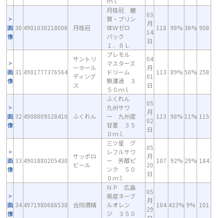
ｍｌ
月桂冠 糖
03
質・プリン
月
画
30
4901030218006
月桂冠
体Ｗゼロ
118
98%
36%
908
14
像
パック
日
１．８Ｌ
プレモル
サントリ
04
マスターズ
ーホール
月
画
31
4901777376564
ドリーム
113
89%
50%
258
ディング
01
像
無濾過 ３
ス
日
５０ｍｌ
ふくれん
05
九州サワ
月
画
32
4908809528410
ふくれん
ー 九州産
113
98%
11%
115
02
像
甘夏 ３５
日
０ｍｌ
三ツ星 グ
05
レフルサワ
サッポロ
月
画
33
4901880205430
ー 芳醇ピ
107
92%
29%
184
ビール
20
像
ンク ５０
日
０ｍｌ
ＮＰ 広島
05
県産ネーブ
月
画
34
4971980686538
合同酒精
ルオレン
104
433%
9%
101
29
像
ジ ３５０
日