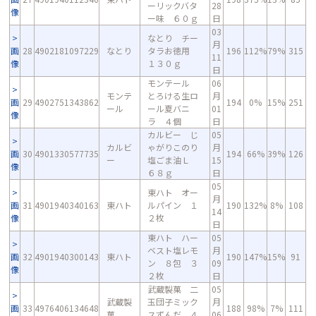
ーリックバタ
28
像
ー味 ６０ｇ
日
03
なとり チー
月
画
28
4902181097229
なとり
タラお徳用
196
112%
79%
315
11
像
１３０ｇ
日
モンテール
06
モンテ
とろける生ロ
月
画
29
4902751343862
194
0%
15%
251
ール
ール夏バニ
01
像
ラ ４個
日
カルビー じ
05
カルビ
ゃがりこのり
月
画
30
4901330577735
194
66%
39%
126
ー
塩ごま油Ｌ
15
像
６８ｇ
日
05
東ハト オー
月
画
31
4901940340163
東ハト
ルパイン １
190
132%
8%
108
14
像
２枚
日
東ハト ハー
05
ベスト塩レモ
月
画
32
4901940300143
東ハト
190
147%
15%
91
ン ８包 ３
09
像
２枚
日
武蔵製菓 二
05
武蔵製
玉団子ミック
月
画
33
4976406134648
188
98%
7%
111
菓
スずんだ ４
06