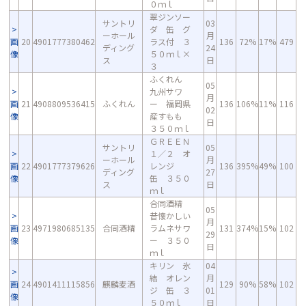
０ｍｌ
翠ジンソー
サントリ
03
ダ 缶 グ
ーホール
月
画
20
4901777380462
ラス付 ３
136
72%
17%
479
ディング
24
像
５０ｍｌ×
ス
日
３
ふくれん
05
九州サワ
月
画
21
4908809536415
ふくれん
ー 福岡県
136
106%
11%
116
02
像
産すもも
日
３５０ｍｌ
ＧＲＥＥＮ
サントリ
05
１／２ オ
ーホール
月
画
22
4901777379626
レンジ
136
395%
49%
100
ディング
27
像
缶 ３５０
ス
日
ｍｌ
合同酒精
05
昔懐かしい
月
画
23
4971980685135
合同酒精
ラムネサワ
131
374%
15%
102
29
像
ー ３５０
日
ｍｌ
キリン 氷
04
結 オレン
月
画
24
4901411115856
麒麟麦酒
129
90%
58%
102
ジ 缶 ３
01
像
５０ｍｌ
日