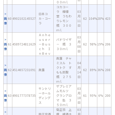
００ｍｌ
コカコー
ラ 檸檬
03
日本コ
堂 うちわ
月
画
60
4902102145527
カ・コー
62
104%
28%
423
りレモン
11
像
ラ
瓶 ３００
日
ｍｌ
Ａｎｈｅ
03
ｕｓｅｒ
バドワイザ
月
画
61
4589724811629
－Ｂｕｓ
－ 瓶 ３
62
98%
19%
206
08
像
ｃｈ Ｉ
３０ｍｌ
日
ｎＢｅｖ
眞露 チャ
ミスル ト
04
クトク す
月
画
62
4514657231091
眞露
62
89%
36%
208
もも炭酸
14
像
瓶 ２７５
日
ｍｌ
ザプレミア
サントリ
03
ムモルツ
ーホール
月
画
63
4901777378735
グランアロ
61
95%
6%
200
ディング
18
像
マ 缶 ３
ス
日
５０ｍｌ
菊正宗 上
03
菊正宗酒
撰 樽酒ネ
月