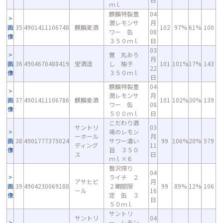
ｍｌ
麒麟特製豊
04
潤レモンサ
月
画
35
4901411106748
麒麟麦酒
102
97%
61%
100
ワー 缶
08
像
３５０ｍｌ
日
03
寶 丸おろ
月
画
36
4904670488419
宝酒造
し 柚子
101
101%
17%
143
22
像
３５０ｍｌ
日
麒麟特製豊
04
潤レモンサ
月
画
37
4901411106786
麒麟麦酒
101
102%
30%
139
ワー 缶
08
像
５００ｍｌ
日
こだわり酒
サントリ
03
場のレモン
ーホール
月
画
38
4901777375024
サワー濃い
99
106%
20%
579
ディング
11
像
旨 ３５０
ス
日
ｍｌ×６
贅沢搾り
04
ライチ ２
アサヒビ
月
画
39
4904230069188
２期間限
99
89%
12%
106
ール
16
像
定 缶 ３
日
５０ｍｌ
サントリ
サントリ
04
ー レモン