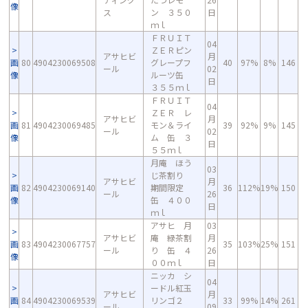
像
ス
ン ３５０
日
ｍｌ
ＦＲＵＩＴ
04
ＺＥＲピン
アサヒビ
月
画
80
4904230069508
グレープフ
40
97%
8%
146
ール
02
像
ルーツ缶
日
３５５ｍｌ
ＦＲＵＩＴ
04
ＺＥＲ レ
アサヒビ
月
画
81
4904230069485
モン＆ライ
39
92%
9%
145
ール
02
像
ム 缶 ３
日
５５ｍｌ
月庵 ほう
03
じ茶割り
アサヒビ
月
画
82
4904230069140
期間限定
36
112%
19%
150
ール
26
像
缶 ４００
日
ｍｌ
アサヒ 月
03
アサヒビ
庵 緑茶割
月
画
83
4904230067757
35
103%
25%
151
ール
り 缶 ４
26
像
００ｍｌ
日
ニッカ シ
04
ードル紅玉
アサヒビ
月
画
84
4904230069539
リンゴ２
33
99%
14%
261
ール
09