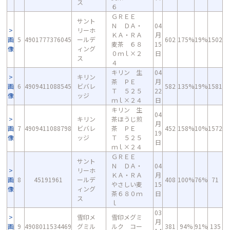
ス
６
ＧＲＥＥ
サント
Ｎ ＤＡ・
04
リーホ
ＫＡ・ＲＡ
月
画
5
4901777376045
ールデ
602
175%
19%
1502
麦茶 ６８
15
像
ィング
０ｍｌ×２
日
ス
４
キリン 生
04
キリン
茶 ＰＥ
月
画
6
4909411088545
ビバレ
582
135%
19%
1581
Ｔ ５２５
22
像
ッジ
ｍｌ×２４
日
キリン 生
04
キリン
茶ほうじ煎
月
画
7
4909411088798
ビバレ
茶 ＰＥ
452
158%
10%
1572
19
像
ッジ
Ｔ ５２５
日
ｍｌ×２４
ＧＲＥＥ
サント
Ｎ ＤＡ・
04
リーホ
ＫＡ・ＲＡ
月
画
8
45191961
ールデ
408
100%
76%
71
やさしい麦
15
像
ィング
茶６８０ｍ
日
ス
ｌ
03
雪印メ
雪印メグミ
月
画
9
4908011534469
グミル
ルク コー
381
94%
91%
135