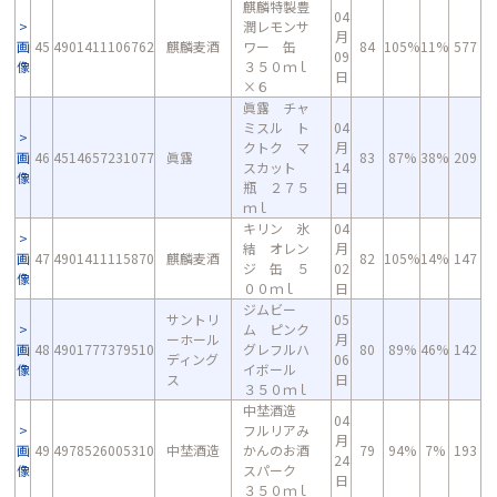
麒麟特製豊
04
潤レモンサ
月
画
45
4901411106762
麒麟麦酒
ワー 缶
84
105%
11%
577
09
像
３５０ｍｌ
日
×６
眞露 チャ
ミスル ト
04
クトク マ
月
画
46
4514657231077
眞露
83
87%
38%
209
スカット
14
像
瓶 ２７５
日
ｍｌ
キリン 氷
04
結 オレン
月
画
47
4901411115870
麒麟麦酒
82
105%
14%
147
ジ 缶 ５
02
像
００ｍｌ
日
ジムビー
サントリ
05
ム ピンク
ーホール
月
画
48
4901777379510
グレフルハ
80
89%
46%
142
ディング
06
像
イボール
ス
日
３５０ｍｌ
中埜酒造
04
フルリアみ
月
画
49
4978526005310
中埜酒造
かんのお酒
79
94%
7%
193
24
像
スパーク
日
３５０ｍｌ