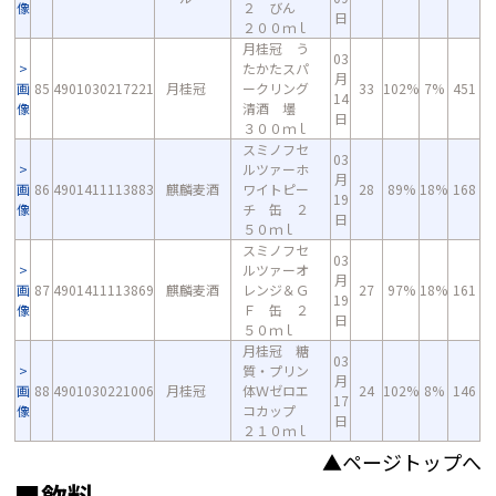
像
２ びん
日
２００ｍｌ
月桂冠 う
03
たかたスパ
月
画
85
4901030217221
月桂冠
ークリング
33
102%
7%
451
14
像
清酒 壜
日
３００ｍｌ
スミノフセ
03
ルツァーホ
月
画
86
4901411113883
麒麟麦酒
ワイトピー
28
89%
18%
168
19
像
チ 缶 ２
日
５０ｍｌ
スミノフセ
03
ルツァーオ
月
画
87
4901411113869
麒麟麦酒
レンジ＆Ｇ
27
97%
18%
161
19
像
Ｆ 缶 ２
日
５０ｍｌ
月桂冠 糖
03
質・プリン
月
画
88
4901030221006
月桂冠
体Ｗゼロエ
24
102%
8%
146
17
像
コカップ
日
２１０ｍｌ
▲ページトップへ
■飲料