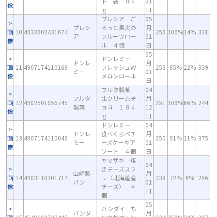
ト 袋 ８４
21
像
ｇ
日
プレシア ご
05
プレシ
ろっと果実の
月
画
10
4933602431674
256
100%
14%
331
ア
フルーツロー
01
像
ル ４個
日
05
ドンレミー
ドンレ
月
画
11
4907174110169
フレッシュＷ
253
85%
22%
339
ミー
01
像
メロンロール
日
フルタ製菓
04
フルタ
生クリームチ
月
画
12
4902501056745
251
109%
66%
244
製菓
ョコ １８４
12
像
ｇ
日
ドンレミー
04
ドンレ
食べくらべチ
月
画
13
4907174110046
250
91%
11%
375
ミー
ーズケーキア
01
像
ソート ４個
日
ヤマザキ 焼
04
きチ－ズスフ
山崎製
月
画
14
4903110301714
レ（北海道産
238
72%
6%
256
パン
01
像
チ－ズ） ４
日
個
05
バンダイ ち
バンダ
月