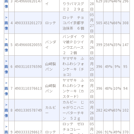
画
3
4549660820147
629
383%
46%
296
イ
りラバマスグ
28
像
ミ２ ２９ｇ
日
05
ロッテ チョ
月
画
4
4903333201273
ロッテ
コパイ京都宇
505
451%
66%
308
27
像
治抹茶 ６個
日
バンダイ ウ
05
バンダ
マ娘ＰＤツイ
月
画
5
4549660820055
399
256%
35%
147
イ
ンウエハース
26
像
２ ２個
日
ヤマザキ ふ
05
山崎製
わふわシフォ
月
画
6
4903110376590
396
49%
9%
95
パン
ンケ－キ（チ
25
像
ョコ）
日
ヤマザキ ふ
05
山崎製
わふわシフォ
月
画
7
4903110376613
396
48%
10%
94
パン
ンケ－キ（カ
25
像
スタ－ド）
日
カルビー じ
05
カルビ
ゃがりこハニ
月
画
8
4901330578749
282
424%
65%
102
ー
ーバターチキ
26
像
ン ５２ｇ
日
ロッテ ゼロ
05
チョコレー
月
画
9
4903333298617
ロッテ
266
91%
49%
370