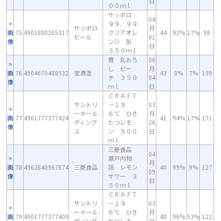
日
００ｍｌ
サッポロ
04
９９．９９
サッポロ
月
画
75
4901880205317
クリアオレ
44
92%
17%
98
ビール
01
像
ンジ 缶
日
３５０ｍｌ
寶 丸おろ
06
し ピー
月
画
76
4904670488532
宝酒造
43
0%
7%
139
チ ３５０
04
像
ｍｌ
日
ＣＲＡＦＴ
サントリ
－１９
03
ーホール
６℃ ひき
月
画
77
4901777377424
41
94%
17%
171
ディング
たつレモ
26
像
ス
ン ５００
日
ｍｌ
三菱食品
04
瀬戸内物
月
画
78
4962840967874
三菱食品
語 レモン
40
99%
9%
127
09
像
サワー ３
日
５０ｍｌ
ＣＲＡＦＴ
サントリ
－１９
03
ーホール
６℃ ひき
月
画
79
4901777377400
40
96%
53%
122
ディング
たつレモ
26