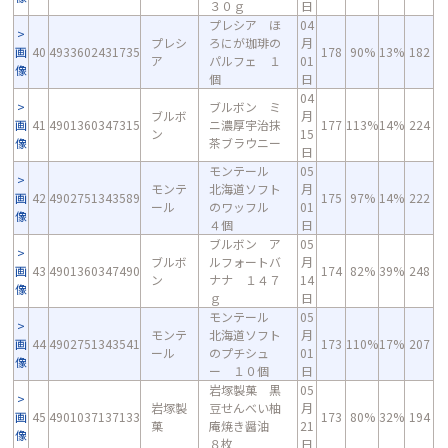
３０ｇ
日
プレシア ほ
04
プレシ
ろにが珈琲の
月
画
40
4933602431735
178
90%
13%
182
ア
パルフェ １
01
像
個
日
04
ブルボン ミ
ブルボ
月
画
41
4901360347315
ニ濃厚宇治抹
177
113%
14%
224
ン
15
像
茶ブラウニー
日
モンテール
05
モンテ
北海道ソフト
月
画
42
4902751343589
175
97%
14%
222
ール
のワッフル
01
像
４個
日
ブルボン ア
05
ブルボ
ルフォートバ
月
画
43
4901360347490
174
82%
39%
248
ン
ナナ １４７
14
像
ｇ
日
モンテール
05
モンテ
北海道ソフト
月
画
44
4902751343541
173
110%
17%
207
ール
のプチシュ
01
像
ー １０個
日
岩塚製菓 黒
05
岩塚製
豆せんべい柚
月
画
45
4901037137133
173
80%
32%
194
菓
庵焼き醤油
21
像
８枚
日