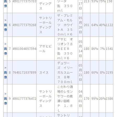
画
5
4901777375703
ソーダ
213
93%
79%
158
ディング
17
像
缶 ３５０
ス
日
ｍｌ
ザ・プレミ
サントリ
05
アム・モル
ーホール
月
画
6
4901777379268
ツ ホワイ
201
64%
40%
1122
ディング
20
像
トＡ ３５
ス
日
０ｍｌ×６
アサヒ オ
05
リオン７８
アサヒビ
月
画
7
4901004057594
ＢＥＥＲ
180
86%
7%
1541
ール
14
像
缶 ３５０
日
ｍｌ×６
デュワー
05
ズ イリー
月
画
8
7640171037899
スイス
ガルスムー
180
60%
8%
2195
21
像
ス ８年
日
７００ｍｌ
こだわり酒
サントリ
場のレモン
04
ーホール
サワーの素
月
画
9
4901777376472
170
99%
20%
1586
ディング
濃い旨紙
01
像
ス
Ｐ １．８
日
Ｌ
サントリ