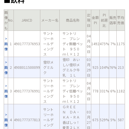
画
出
PI
像
金額
販売
平均
No.
JANCD
メーカー名
商品名称
現
前週
か
PI
店率
売価
日
比
も
サント
サントリ
04
リーホ
ー ブレン
月
画
1
4901777376953
ールデ
ディ無糖ペッ
1492
475%
7%
1175
06
像
ィング
ト ９５０
日
ス
ｍｌ×１２
雪印 おい
03
雪印メ
しい雪印メ
月
画
2
4908011500099
グミル
925
104%
76%
213
グミルク牛
29
像
ク
乳 １Ｌ
日
サント
サントリ
04
リーホ
ー ブレン
月
画
3
4901777376991
ールデ
ディ低糖ペッ
778
331%
6%
1182
06
像
ィング
ト ９５０
日
ス
ｍｌ×１２
ＧＲＥＥ
サント
Ｎ ＤＡ・
03
リーホ
ＫＡ・ＲＡ
月
画
4
4901777377813
ールデ
675
529%
5%
587
香ばしっ！
27
像
ィング
麦茶２Ｌ×
日