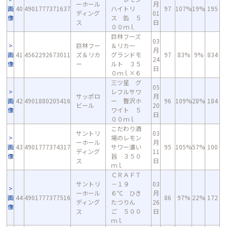
ーホール
月
画
40
4901777371637
ハイトリ
97
107%
19%
195
ディング
01
像
ス 缶 ５
ス
日
００ｍｌ
巨林フーズ
03
巨林フー
＆リカー
月
画
41
4562292673011
ズ＆リカ
グランドモ
97
83%
9%
834
24
像
ー
ルト ３５
日
０ｍｌ×６
三ツ星 グ
05
レフルサワ
サッポロ
月
画
42
4901880205416
ー 贅沢ホ
96
109%
28%
184
ビール
20
像
ワイト ５
日
００ｍｌ
こだわり酒
サントリ
03
場のレモン
ーホール
月
画
43
4901777374317
サワー濃い
95
105%
57%
100
ディング
11
像
旨 ３５０
ス
日
ｍｌ
ＣＲＡＦＴ
サントリ
－１９
03
ーホール
６℃ ひき
月
画
44
4901777377516
86
97%
22%
172
ディング
たつりん
26
像
ス
ご ５００
日
ｍｌ