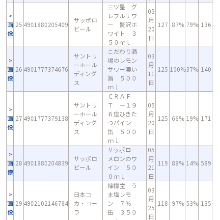
三ツ星 グ
05
レフルサワ
サッポロ
月
画
25
4901880205409
ー 贅沢ホ
127
87%
79%
136
ビール
20
像
ワイト ３
日
５０ｍｌ
こだわり酒
サントリ
03
場のレモン
ーホール
月
画
26
4901777374676
サワー濃い
125
100%
37%
140
ディング
11
像
旨 ５００
ス
日
ｍｌ
ＣＲＡＦ
サントリ
Ｔ －１９
05
ーホール
６度ひきた
月
画
27
4901777379138
125
66%
19%
171
ディング
つパイン
20
像
ス
缶 ５００
日
ｍｌ
サッポロ
05
サッポロ
メロンのワ
月
画
28
4901880204839
119
88%
14%
589
ビール
イン ５０
21
像
０ｍｌ
日
檸檬堂 う
03
日本コ
ま塩レモ
月
画
29
4902102146784
カ・コー
ン ７％
118
97%
53%
135
25
像
ラ
缶 ３５０
日