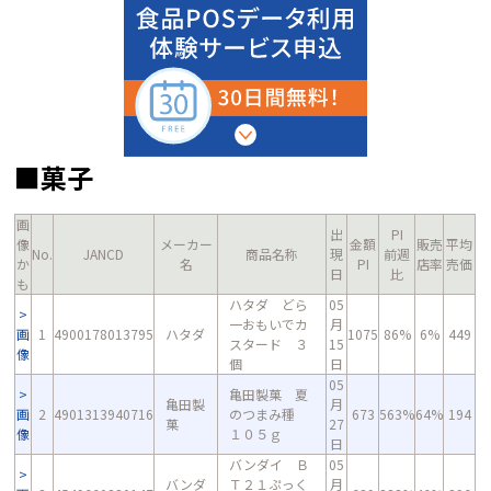
■菓子
画
出
PI
像
メーカー
金額
販売
平均
No.
JANCD
商品名称
現
前週
か
名
PI
店率
売価
日
比
も
ハタダ どら
05
一おもいでカ
月
画
1
4900178013795
ハタダ
1075
86%
6%
449
スタード ３
15
像
個
日
05
亀田製菓 夏
亀田製
月
画
2
4901313940716
のつまみ種
673
563%
64%
194
菓
27
像
１０５ｇ
日
バンダイ Ｂ
05
バンダ
Ｔ２１ぷっく
月