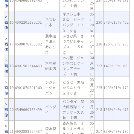
画
15
4549660737445
いかわフレン
234
250%
34%
287
イ
26
像
ズ １個
日
ネスレ日本
05
ネスレ
ミロ ビッグ
月
画
16
4902201179201
230
349%
19%
492
日本
バッグ １７
28
像
３．６ｇ
日
農事組
あさひ菜 さ
03
合法人
つまいもチッ
月
画
17
4580076790082
230
126%
7%
286
あさひ
プス １５０
07
像
菜
ｇ
日
木村屋 ジャ
04
木村屋
ンボむしケー
月
画
18
4901581544463
227
147%
9%
88
総本店
キレアチー
09
像
ズ １個
日
03
シジシ
ＣＧＣ 黒糖
月
画
19
4901870301340
ージャ
かりんとう
225
103%
31%
170
22
像
パン
２４０ｇ
日
バンダイ 暴
05
バンダ
太郎戦隊ドン
月
画
20
4549660738459
218
158%
24%
478
イ
ブラザーズ勇
26
像
動 １個
日
森永製菓 ミ
05
森永製
ルクキャラメ
月
画
21
4902888254437
214
374%
48%
190
菓
ルクリームサ
27