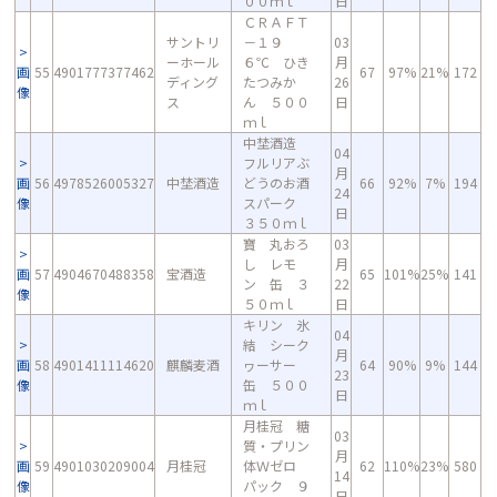
００ｍｌ
日
ＣＲＡＦＴ
サントリ
－１９
03
ーホール
６℃ ひき
月
画
55
4901777377462
67
97%
21%
172
ディング
たつみか
26
像
ス
ん ５００
日
ｍｌ
中埜酒造
04
フルリアぶ
月
画
56
4978526005327
中埜酒造
どうのお酒
66
92%
7%
194
24
像
スパーク
日
３５０ｍｌ
寶 丸おろ
03
し レモ
月
画
57
4904670488358
宝酒造
65
101%
25%
141
ン 缶 ３
22
像
５０ｍｌ
日
キリン 氷
04
結 シーク
月
画
58
4901411114620
麒麟麦酒
ヮーサー
64
90%
9%
144
23
像
缶 ５００
日
ｍｌ
月桂冠 糖
03
質・プリン
月
画
59
4901030209004
月桂冠
体Ｗゼロ
62
110%
23%
580
14
像
パック ９
日