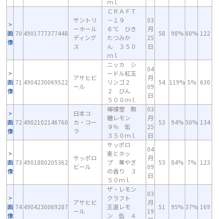
ｍｌ
ＣＲＡＦＴ
サントリ
－１９
03
ーホール
６℃ ひき
月
画
70
4901777377448
58
98%
60%
122
ディング
たつみか
25
像
ス
ん ３５０
日
ｍｌ
ニッカ シ
04
ードル紅玉
アサヒビ
月
画
71
4904230069522
リンゴ２
54
119%
5%
630
ール
09
像
２ びん
日
５００ｍｌ
檸檬堂 無
03
日本コ
糖レモン
月
画
72
4902102146760
カ・コー
53
94%
50%
134
９％ 缶
25
像
ラ
３５０ｍｌ
日
サッポロ
04
麦とホッ
サッポロ
月
画
73
4901880205362
プ 華やぎ
53
84%
7%
123
ビール
09
像
の香り ３
日
５０ｍｌ
ザ・レモン
03
クラフト
アサヒビ
月
画
74
4904230069287
王道レモ
51
95%
37%
169
ール
19
像
ン 缶 ４