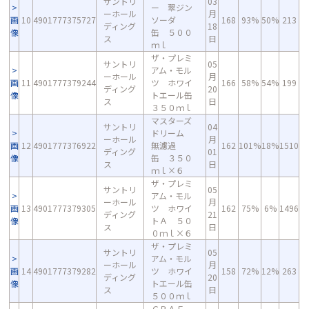
サントリ
03
ー 翠ジン
ーホール
月
画
10
4901777375727
ソーダ
168
93%
50%
213
ディング
18
像
缶 ５００
ス
日
ｍｌ
ザ・プレミ
サントリ
05
アム・モル
ーホール
月
画
11
4901777379244
ツ ホワイ
166
58%
54%
199
ディング
20
像
トエール缶
ス
日
３５０ｍｌ
マスターズ
サントリ
04
ドリーム
ーホール
月
画
12
4901777376922
無濾過
162
101%
18%
1510
ディング
01
像
缶 ３５０
ス
日
ｍｌ×６
ザ・プレミ
サントリ
05
アム・モル
ーホール
月
画
13
4901777379305
ツ ホワイ
162
75%
6%
1496
ディング
21
像
トＡ ５０
ス
日
０ｍｌ×６
ザ・プレミ
サントリ
05
アム・モル
ーホール
月
画
14
4901777379282
ツ ホワイ
158
72%
12%
263
ディング
20
像
トエール缶
ス
日
５００ｍｌ
ＣＲＡＦ