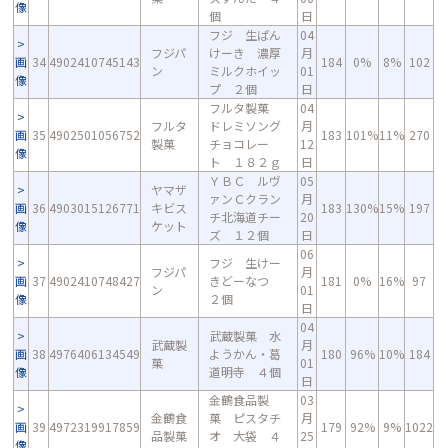
像
個
日
フジ 生ぱん
04
フジパ
けーき 濃厚
月
画
34
4902410745143
184
0%
8%
102
ン
ミルクホイッ
01
像
プ ２個
日
フルタ製菓
04
フルタ
ドレミソング
月
画
35
4902501056752
183
101%
11%
270
製菓
チョコレー
12
像
ト １８２ｇ
日
ＹＢＣ ルヴ
05
ヤマザ
ァンＣクラン
月
画
36
4903015126771
キビス
183
130%
15%
197
チ北海道チー
20
像
ケット
ズ １２個
日
06
フジ 生けー
フジパ
月
画
37
4902410748427
きどーなつ
181
0%
16%
97
ン
01
像
２個
日
04
武蔵製菓 水
武蔵製
月
画
38
4976406134549
ようかん・葛
180
96%
10%
184
菓
01
像
道明寺 ４個
日
金鶴食品製
03
金鶴食
菓 ピスタチ
月
画
39
4972319917859
179
92%
9%
1022
品製菓
オ 大袋 ４
25
像