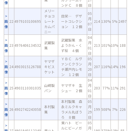
像
ンドＣ ８個
日
メリー
05
チョコ
目栄― デザ
月
画
22
4979103100695
レート
ートコレクシ
214
130%
5%
2497
07
像
カムパ
ョン １２個
日
ニー
04
武蔵製菓 水
武蔵製
月
画
23
4976406134532
ようかん・く
213
101%
10%
188
菓
01
像
ず桜 ４個
日
ＹＢＣ ルヴ
05
ヤマザ
ァンＣクラン
月
画
24
4903015126788
キビス
207
116%
14%
196
チ瀬戸内レモ
20
像
ケット
ン １２個
日
04
山崎製
ヤマザキ 生
月
画
25
4903110301035
203
77%
11%
291
パン
シュ－ ２個
01
像
日
本村製菓 森
05
本村製
永ミルクキャ
月
画
26
4902742243058
199
508%
7%
226
菓
ラメル丸ぼう
29
像
ろ ８個
日
東ハト ビー
05
ルにビーノガ
月
画
27
4901940112340
東ハト
198
375%
13%
85