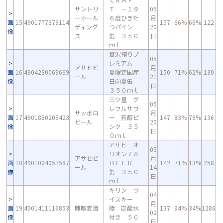
サントリ
Ｔ －１９
05
ーホール
６度ひきた
月
画
15
4901777379114
157
66%
66%
122
ディング
つパイン
20
像
ス
缶 ３５０
日
ｍｌ
贅沢搾りプ
05
レミアム
アサヒビ
月
画
16
4904230069669
夏限定国産
150
71%
62%
130
ール
21
像
日向夏缶
日
３５０ｍｌ
三ツ星 グ
05
レフルサワ
サッポロ
月
画
17
4901880205423
ー 芳醇ピ
147
83%
79%
136
ビール
20
像
ンク ３５
日
０ｍｌ
アサヒ オ
05
リオン７８
アサヒビ
月
画
18
4901004057587
ＢＥＥＲ
142
71%
13%
258
ール
14
像
缶 ３５０
日
ｍｌ
キリン ウ
04
イスキー
月
画
19
4901411116853
麒麟麦酒
陸 炭酸水
137
94%
34%
1286
02
像
付き ５０
日