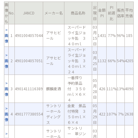
画
出
PI
像
金額
販売
平均
No.
JANCD
メーカー名
商品名称
現
前週
か
PI
店率
売価
日
比
も
スーパード
03
アサヒビ
ライ生ジョ
月
画
1
4901004057044
1431
77%
96%
185
ール
ッキ缶 ３
15
像
４０ｍｌ
日
スーパード
03
ライ生ジョ
アサヒビ
月
画
2
4901004057051
ッキ缶 ３
1132
66%
54%
4205
ール
25
像
４０ｍｌ×
日
２４
一番搾り
05
予約景品
月
画
3
4901411116389
麒麟麦酒
付 ３５０
426
111%
13%
4090
28
像
ｍｌ×６×
日
４
サントリ
金麦 景品
05
ーホール
付特発 ３
月
画
4
4901777380554
422
107%
7%
2638
ディング
５０ｍｌ×
29
像
ス
６×４
日
サントリ
サントリ
03
ー 翠ジン
ーホール
月