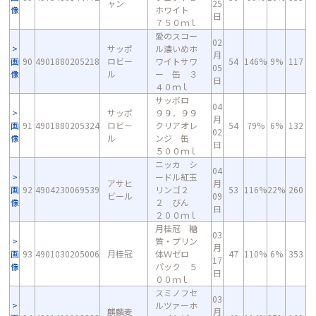
ャン
25
像
ホワイト
日
７５０ｍｌ
愛のスコー
02
サッポ
ル濃いめホ
月
画
90
4901880205218
ロビー
ワイトサワ
54
146%
9%
117
05
像
ル
ー 缶 ３
日
４０ｍｌ
サッポロ
04
サッポ
９９．９９
月
画
91
4901880205324
ロビー
クリアオレ
54
79%
6%
132
02
像
ル
ンジ 缶
日
５００ｍｌ
ニッカ シ
04
ードル紅玉
アサヒ
月
画
92
4904230069539
リンゴ２
53
116%
22%
260
ビール
09
像
２ びん
日
２００ｍｌ
月桂冠 糖
03
質・プリン
月
画
93
4901030205006
月桂冠
体Ｗゼロ
47
110%
6%
353
17
像
パック ５
日
００ｍｌ
スミノフセ
03
ルツァーホ
麒麟麦
月