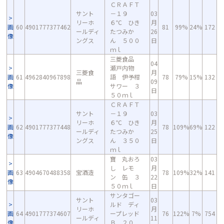
ＣＲＡＦＴ
サント
－１９
03
リーホ
６℃ ひき
月
画
60
4901777377462
81
99%
24%
172
ールディ
たつみか
26
像
ングス
ん ５００
日
ｍｌ
三菱食品
04
瀬戸内物
三菱食
月
画
61
4962840967898
語 伊予柑
78
79%
15%
132
品
09
像
サワー ３
日
５０ｍｌ
ＣＲＡＦＴ
サント
－１９
03
リーホ
６℃ ひき
月
画
62
4901777377448
78
109%
69%
122
ールディ
たつみか
25
像
ングス
ん ３５０
日
ｍｌ
寶 丸おろ
03
し レモ
月
画
63
4904670488358
宝酒造
78
109%
32%
141
ン 缶 ３
22
像
５０ｍｌ
日
サンタゴー
サント
03
ルド ディ
リーホ
月
画
64
4901777374607
ープレッド
76
122%
7%
754
ールディ
11
像
Ｂ ２０