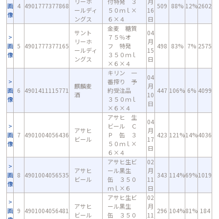
リーホ
付特発 ３
月
画
4
4901777377868
509
88%
12%
2602
ールディ
５０ｍｌ×
16
像
ングス
６×４
日
金麦 糖質
サント
04
７５％オ
リーホ
月
画
5
4901777377165
フ 特発
498
83%
7%
2575
ールディ
15
像
３５０ｍｌ
ングス
日
×６×４
キリン 一
04
番搾り 予
麒麟麦
月
画
6
4901411115771
約受注品
447
106%
6%
4099
酒
10
像
３５０ｍｌ
日
×６×４
アサヒ 生
04
ビール Ｃ
アサヒ
月
画
7
4901004056436
Ｐ 缶 ３
423
121%
14%
4036
ビール
17
像
５０ｍｌ×
日
６×４
アサヒ生ビ
02
アサヒ
ール黒生
月
画
8
4901004056535
343
114%
69%
1019
ビール
缶 ３５０
11
像
ｍｌ×６
日
アサヒ生ビ
02
アサヒ
ール黒生
月
画
9
4901004056481
296
104%
81%
184
ビール
缶 ３５０
11