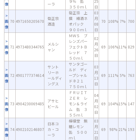
９％ 缶
25
像
ーラ
３５０ｍｌ
日
菊正宗 上
03
菊正宗
撰 樽酒ネ
月
画
70
4971650205670
70
108%
7%
700
酒造
オパック
08
像
９００ｍｌ
日
ＭＷＳ ブ
02
レンズパー
メルシ
月
画
71
4973480344765
フェクトＢ
69
106%
11%
829
ャン
26
像
レッド ７
日
５０ｍｌ
サンタゴー
サント
03
ルド ディ
リーホ
月
画
72
4901777374614
ープシャル
69
111%
5%
763
ールディ
13
像
ドネ２１
ングス
日
７５０ｍｌ
ＦＲＵＩＴ
04
ＺＥＲ レ
アサヒ
月
画
73
4904230069485
モン＆ライ
69
104%
15%
147
ビール
02
像
ム 缶 ３
日
５５ｍｌ
檸檬堂 無
03
日本コ
糖レモン
月
画
74
4902102146807
カ・コ
69
98%
21%
193
缶 ５００
21
像
ーラ
ｍｌ
日