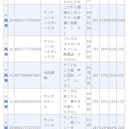
０ｍｌ×６
こだわり酒
サント
場のレモン
04
リーホ
サワーの素
月
画
20
4901777376472
201
116%
18%
1569
ールディ
濃い旨紙
01
像
ングス
Ｐ １．８
日
Ｌ
プレモル
サント
04
マスターズ
リーホ
月
画
21
4901777376564
ドリーム
193
90%
61%
258
ールディ
01
像
無濾過 ３
ングス
日
５０ｍｌ
すごいも
03
２５度 甲
合同酒
月
画
22
4971980687863
乙混和 パ
191
97%
25%
870
精
03
像
ック １．
日
８Ｌ
サッポロ
04
サッポ
麦とホッ
月
画
23
4901880205379
ロビー
プ 華やぎ
190
89%
13%
170
09
像
ル
の香り ５
日
００ｍｌ
サントリ
サント
03
ー 翠ジン
リーホ
月
画
24
4901777375727
ソーダ
187
110%
43%
216