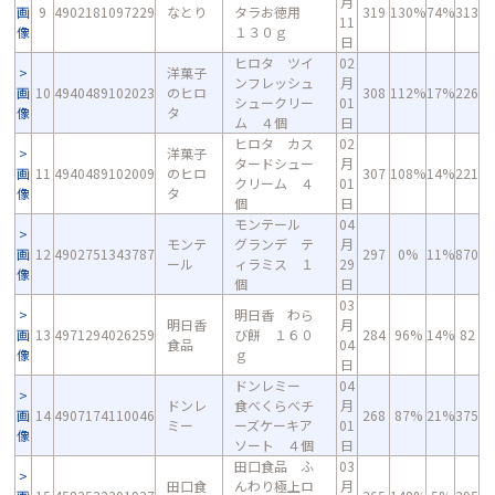
月
画
9
4902181097229
なとり
タラお徳用
319
130%
74%
313
11
像
１３０ｇ
日
ヒロタ ツイ
02
洋菓子
ンフレッシュ
月
画
10
4940489102023
のヒロ
308
112%
17%
226
シュークリー
01
像
タ
ム ４個
日
ヒロタ カス
02
洋菓子
タードシュー
月
画
11
4940489102009
のヒロ
307
108%
14%
221
クリーム ４
01
像
タ
個
日
モンテール
04
モンテ
グランデ テ
月
画
12
4902751343787
297
0%
11%
870
ール
ィラミス １
29
像
個
日
03
明日香 わら
明日香
月
画
13
4971294026259
び餅 １６０
284
96%
14%
82
食品
04
像
ｇ
日
ドンレミー
04
ドンレ
食べくらべチ
月
画
14
4907174110046
268
87%
21%
375
ミー
ーズケーキア
01
像
ソート ４個
日
田口食品 ふ
03
田口食
んわり極上ロ
月