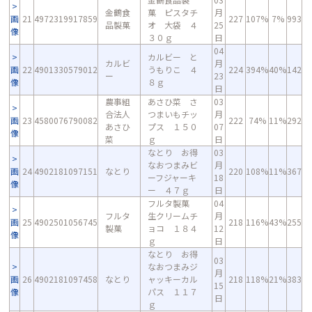
金鶴食
菓 ピスタチ
月
画
21
4972319917859
227
107%
7%
993
品製菓
オ 大袋 ４
25
像
３０ｇ
日
04
カルビー と
カルビ
月
画
22
4901330579012
うもりこ ４
224
394%
40%
142
ー
23
像
８ｇ
日
農事組
あさひ菜 さ
03
合法人
つまいもチッ
月
画
23
4580076790082
222
74%
11%
292
あさひ
プス １５０
07
像
菜
ｇ
日
なとり お得
03
なおつまみビ
月
画
24
4902181097151
なとり
220
108%
11%
367
ーフジャーキ
18
像
ー ４７ｇ
日
フルタ製菓
04
フルタ
生クリームチ
月
画
25
4902501056745
218
116%
43%
255
製菓
ョコ １８４
12
像
ｇ
日
なとり お得
03
なおつまみジ
月
画
26
4902181097458
なとり
ャッキーカル
218
118%
21%
383
15
像
パス １１７
日
ｇ