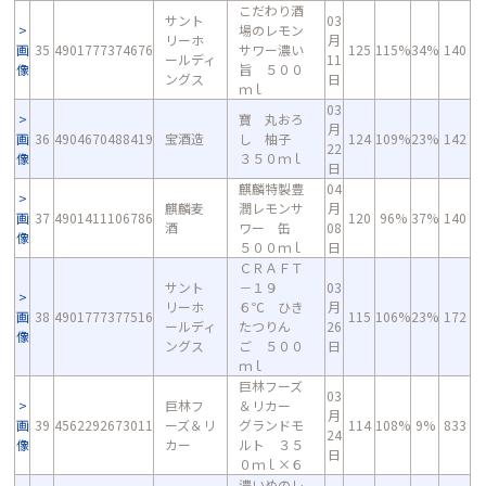
こだわり酒
サント
03
場のレモン
リーホ
月
画
35
4901777374676
サワー濃い
125
115%
34%
140
ールディ
11
像
旨 ５００
ングス
日
ｍｌ
03
寶 丸おろ
月
画
36
4904670488419
宝酒造
し 柚子
124
109%
23%
142
22
像
３５０ｍｌ
日
麒麟特製豊
04
麒麟麦
潤レモンサ
月
画
37
4901411106786
120
96%
37%
140
酒
ワー 缶
08
像
５００ｍｌ
日
ＣＲＡＦＴ
サント
－１９
03
リーホ
６℃ ひき
月
画
38
4901777377516
115
106%
23%
172
ールディ
たつりん
26
像
ングス
ご ５００
日
ｍｌ
巨林フーズ
03
巨林フ
＆リカー
月
画
39
4562292673011
ーズ＆リ
グランドモ
114
108%
9%
833
24
像
カー
ルト ３５
日
０ｍｌ×６
濃いめのレ