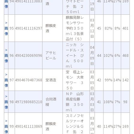
画
94
4901411113883
ワイトピー
46
114%
27%
169
酒
19
像
チ 缶 ２
日
５０ｍｌ
麒麟発酵レ
03
モンサワー
麒麟麦
月
画
95
4901411116297
予約３５０
45
82%
8%
401
酒
12
像
ｍｌ３缶景
日
品付（Ｓ）
ニッカ シ
04
ードル・ス
アサヒ
月
画
96
4904230069096
イート び
44
102%
6%
468
ビール
09
像
ん ５００
日
ｍｌ
宝 極上レ
03
モン 大衆
月
画
97
4904670487368
宝酒造
42
99%
14%
142
サワ－ ３
05
像
５０
日
ＮＰ 山形
03
合同酒
県産佐藤
月
画
98
4971980685210
41
108%
7%
98
精
錦 ３５０
03
像
ｍｌ
日
スミノフセ
03
ルツァーオ
麒麟麦
月
画
99
4901411113869
レンジ＆Ｇ
40
114%
27%
169
酒
19
像
Ｆ 缶 ２