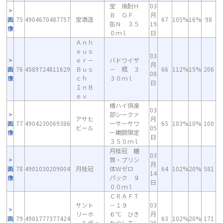
宝 焼酎Ｈ
03
Ｂ ＧＦ
月
画
75
4904670487757
宝酒造
67
105%
16%
98
缶Ｎ ３５
19
像
０ｍｌ
日
Ａｎｈ
ｅｕｓ
03
ｅｒ－
バドワイザ
月
画
76
4589724811629
Ｂｕｓ
－ 瓶 ３
66
112%
15%
206
08
像
ｃｈ
３０ｍｌ
日
ＩｎＢ
ｅｖ
樽ハイ倶楽
03
部シークァ
アサヒ
月
画
77
4904230069386
ーサーサワ
65
103%
10%
100
ビール
05
像
ー期間限定
日
３５０ｍｌ
月桂冠 糖
03
質・プリン
月
画
78
4901030209004
月桂冠
体Ｗゼロ
64
102%
20%
581
14
像
パック ９
日
００ｍｌ
ＣＲＡＦＴ
サント
－１９
03
リーホ
６℃ ひき
月
画
79
4901777377424
63
102%
20%
171
ールディ
たつレモ
26