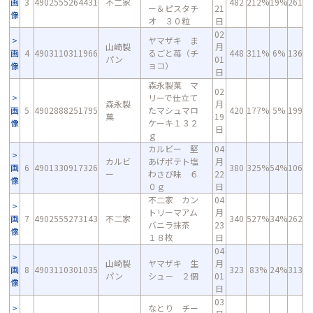
画
3
4902555264431
不二家
482
212%
19%
261
ー＆ピスタチ
21
像
オ ３０粒
日
02
ヤマザキ ま
山崎製
月
画
4
4903110311966
るごと苺（チ
448
311%
6%
136
パン
01
像
ョコ）
日
森永製菓 マ
02
リーで仕立て
森永製
月
画
5
4902888251795
たマシュマロ
420
177%
5%
199
菓
19
像
ケーキ１３２
日
ｇ
カルビー 堅
04
カルビ
あげポテト塩
月
画
6
4901330917326
380
325%
54%
106
ー
わさび味 ６
22
像
０ｇ
日
不二家 カン
04
トリーマアム
月
画
7
4902555273143
不二家
340
527%
34%
262
バニラ抹茶
23
像
１８枚
日
04
山崎製
ヤマザキ 生
月
画
8
4903110301035
323
83%
24%
313
パン
シュ－ ２個
01
像
日
03
なとり チー