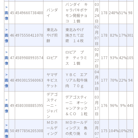
バンダイ キ
03
バンダ
ャラパキポケ
月
画
45
4549660738480
178
248%
51%
98
イ
モン発掘チョ
24
像
コ １個
日
02
東北み
東北みやげ
月
画
46
4975550411070
やげ煎
焼きたて出
178
82%
17%
301
07
像
餅
荷 １４枚
日
02
ロピア プ
月
画
47
4589988993574
ロピア
チ ティラミ
177
93%
42%
105
27
像
ス １個
日
04
ヤマザ
ＹＢＣ エア
月
画
48
4903015560063
キビス
リアル和牛焼
177
70%
22%
94
16
像
ケット
肉 ７０ｇ
日
デアゴ
デアゴスティ
03
スティ
ーニ オーシ
月
画
49
4580308885395
ーニ・
176
96%
9%
445
ャンアタック
17
像
ジャパ
＆ＣＯ １粒
日
ン
ＭＤホ
ＭＤホールデ
03
ールデ
ィングス 魚
月
画
50
4977856205308
175
104%
10%
291
ィング
の炙り焼 ６
07
像