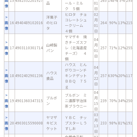
画
15
4582532201927
265
148%
5%
295
品
ール・ミル
01
像
ク ５個
日
ヒロタ チョ
02
洋菓子
コレートシュ
月
画
16
4940489102016
のヒロ
264
90%
13%
215
ークリーム
01
像
タ
４個
日
ヤマザキ 焼
04
きチ－ズスフ
山崎製
月
画
17
4903110301714
レ（北海道産
257
71%
12%
255
パン
01
像
チ－ズ） ４
日
個
ハウス とん
04
がりコーンチ
ハウス
月
画
18
4902402901236
キンナゲット
257
630%
20%
117
食品
22
像
ＢＢＱ ７５
日
ｇ
04
ブルボン ミ
ブルボ
月
画
19
4901360347315
ニ濃厚宇治抹
239
70%
34%
250
ン
15
像
茶ブラウニー
日
03
ヤマザ
ＹＢＣ チッ
月
画
20
4903015590008
キビス
プスターＬう
233
98%
81%
191
13
像
ケット
すしお
日
金鶴食品製
03