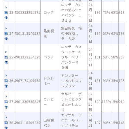
ロッテ カカ
04
オの恵みシェ
月
画
33
4903333291571
ロッテ
196
75%
62%
318
アパック １
08
像
３１ｇ
日
04
亀田製菓 柿
亀田製
月
画
34
4901313940532
の種超梅し
196
63%
63%
193
菓
15
像
そ ６袋
日
ロッテ カス
04
タードケーキ
月
画
35
4903333214129
ロッテ
ブルーベリー
191
68%
58%
207
08
像
パンケーキ
日
６個
04
ドンレミー
ドンレ
月
画
36
4907174109958
しあわせスフ
191
98%
35%
185
ミー
01
像
レプリン
日
カルビー ポ
02
カルビ
テトＣビッグ
月
画
37
4901330538347
188
118%
15%
210
ー
Ｂ九州しょう
20
像
ゆ
日
ヤマザキ ミ
02
山崎製
ニボ－ルド－
月
画
38
4903110309239
187
90%
15%
146
パン
ナツ（チョ
01
像