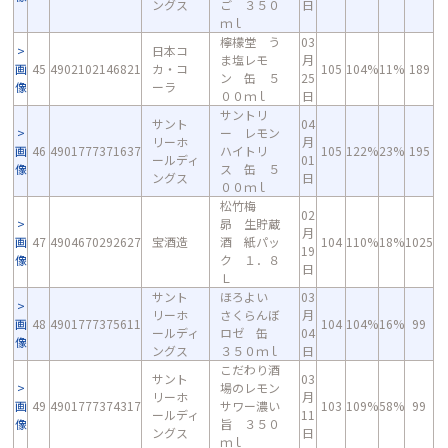
ングス
ご ３５０
日
ｍｌ
檸檬堂 う
03
日本コ
ま塩レモ
月
画
45
4902102146821
カ・コ
105
104%
11%
189
ン 缶 ５
25
像
ーラ
００ｍｌ
日
サントリ
サント
04
ー レモン
リーホ
月
画
46
4901777371637
ハイトリ
105
122%
23%
195
ールディ
01
像
ス 缶 ５
ングス
日
００ｍｌ
松竹梅
02
昴 生貯蔵
月
画
47
4904670292627
宝酒造
酒 紙パッ
104
110%
18%
1025
19
像
ク １．８
日
Ｌ
サント
ほろよい
03
リーホ
さくらんぼ
月
画
48
4901777375611
104
104%
16%
99
ールディ
ロゼ 缶
04
像
ングス
３５０ｍｌ
日
こだわり酒
サント
03
場のレモン
リーホ
月
画
49
4901777374317
サワー濃い
103
109%
58%
99
ールディ
11
像
旨 ３５０
ングス
日
ｍｌ