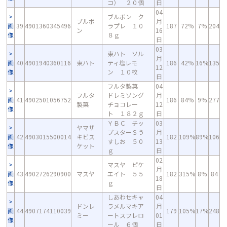
コ） ２０個
日
04
ブルボン ク
ブルボ
月
画
39
4901360345496
ラプレ １０
187
72%
7%
204
ン
16
像
８ｇ
日
03
東ハト ソル
月
画
40
4901940360116
東ハト
ティ塩レモ
186
42%
16%
135
12
像
ン １０枚
日
フルタ製菓
04
フルタ
ドレミソング
月
画
41
4902501056752
186
84%
9%
277
製菓
チョコレー
12
像
ト １８２ｇ
日
ＹＢＣ チッ
03
ヤマザ
プスターＳう
月
画
42
4903015500014
キビス
182
109%
89%
106
すしお ５０
13
像
ケット
ｇ
日
02
マスヤ ピケ
月
画
43
4902726290900
マスヤ
エイト ５５
182
315%
8%
84
18
像
ｇ
日
しあわせキャ
04
ドンレ
ラメルマキア
月
画
44
4907174110039
179
105%
17%
248
ミー
ートスフレロ
01
像
ール ６個
日