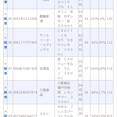
像
みつ１０
日
０％ １Ｌ
キリン 氷
03
麒麟麦
結 ゆずレ
月
画
85
4901411111858
61
115%
9%
142
酒
モン 缶
05
像
５００ｍｌ
日
ＣＲＡＦＴ
サント
－１９
03
リーホ
６℃ ひき
月
画
86
4901777377400
60
92%
65%
122
ールディ
たつレモ
26
像
ングス
ン ３５０
日
ｍｌ
宝 ＣＡＮ
03
チューすみ
月
画
87
4904670487429
宝酒造
か りん
57
100%
29%
118
05
像
ご ３５０
日
ｍｌ
三菱食品
04
瀬戸内物
三菱食
月
画
88
4962840967874
語 レモン
56
86%
17%
132
品
09
像
サワー ３
日
５０ｍｌ
ＭＷＳ ブ
02
レンズパー
メルシ
月
画
89
4973480344772
フェクトＢ
56
90%
10%
833