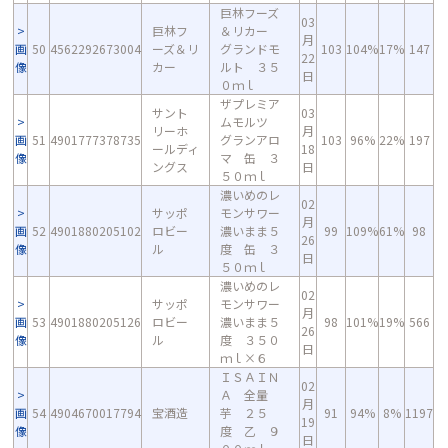
巨林フーズ
03
巨林フ
＆リカー
月
画
50
4562292673004
ーズ＆リ
グランドモ
103
104%
17%
147
22
像
カー
ルト ３５
日
０ｍｌ
ザプレミア
サント
03
ムモルツ
リーホ
月
画
51
4901777378735
グランアロ
103
96%
22%
197
ールディ
18
像
マ 缶 ３
ングス
日
５０ｍｌ
濃いめのレ
02
サッポ
モンサワー
月
画
52
4901880205102
ロビー
濃いまま５
99
109%
61%
98
26
像
ル
度 缶 ３
日
５０ｍｌ
濃いめのレ
02
サッポ
モンサワー
月
画
53
4901880205126
ロビー
濃いまま５
98
101%
19%
566
26
像
ル
度 ３５０
日
ｍｌ×６
ＩＳＡＩＮ
02
Ａ 全量
月
画
54
4904670017794
宝酒造
芋 ２５
91
94%
8%
1197
19
像
度 乙 ９
日