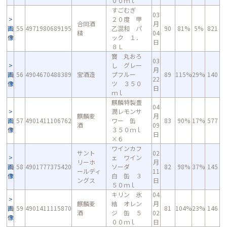
００ｍｌ
すごむぎ
03
２０度 甲
合同酒
月
画
55
4971980689195
乙混和 パ
90
81%
5%
821
精
04
像
ック １．
日
８Ｌ
寶 丸おろ
03
し グレー
月
画
56
4904670488389
宝酒造
プフルー
89
115%
29%
140
22
像
ツ ３５０
日
ｍｌ
麒麟特製豊
04
潤レモンサ
麒麟麦
月
画
57
4901411106762
ワー 缶
83
90%
17%
577
酒
09
像
３５０ｍｌ
日
×６
ワインカフ
サント
02
ェ ワイン
リーホ
月
画
58
4901777375420
ソーダ
82
98%
37%
145
ールディ
11
像
白 缶 ３
ングス
日
５０ｍｌ
キリン 氷
04
麒麟麦
結 オレン
月
画
59
4901411115870
81
104%
23%
146
酒
ジ 缶 ５
02
像
００ｍｌ
日