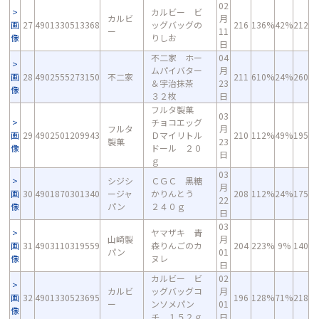
02
カルビー ビ
カルビ
月
画
27
4901330513368
ッグバッグの
216
136%
42%
212
ー
11
像
りしお
日
不二家 ホー
04
ムパイバター
月
画
28
4902555273150
不二家
211
610%
24%
260
＆宇治抹茶
23
像
３２枚
日
フルタ製菓
03
チョコエッグ
フルタ
月
画
29
4902501209943
Ｄマイリトル
210
112%
49%
195
製菓
23
像
ドール ２０
日
ｇ
03
シジシ
ＣＧＣ 黒糖
月
画
30
4901870301340
ージャ
かりんとう
208
112%
24%
175
22
像
パン
２４０ｇ
日
03
ヤマザキ 青
山崎製
月
画
31
4903110319559
森りんごのカ
204
223%
9%
140
パン
01
像
ヌレ
日
カルビー ビ
02
カルビ
ッグバッグコ
月
画
32
4901330523695
196
128%
71%
218
ー
ンソメパン
01
像
チ １５２ｇ
日