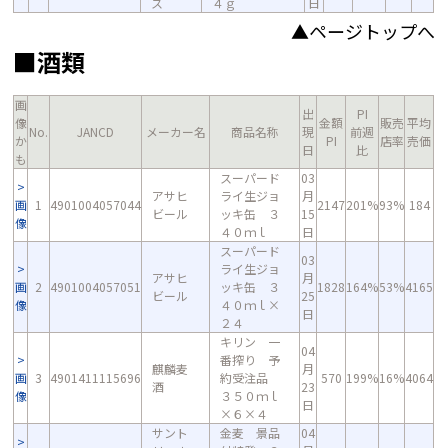
ス
４ｇ
日
▲ページトップへ
■酒類
画
出
PI
像
金額
販売
平均
No.
JANCD
メーカー名
商品名称
現
前週
か
PI
店率
売価
日
比
も
スーパード
03
アサヒ
ライ生ジョ
月
画
1
4901004057044
2147
201%
93%
184
ビール
ッキ缶 ３
15
像
４０ｍｌ
日
スーパード
03
ライ生ジョ
アサヒ
月
画
2
4901004057051
ッキ缶 ３
1828
164%
53%
4165
ビール
25
像
４０ｍｌ×
日
２４
キリン 一
04
番搾り 予
麒麟麦
月
画
3
4901411115696
約受注品
570
199%
16%
4064
酒
23
像
３５０ｍｌ
日
×６×４
サント
金麦 景品
04