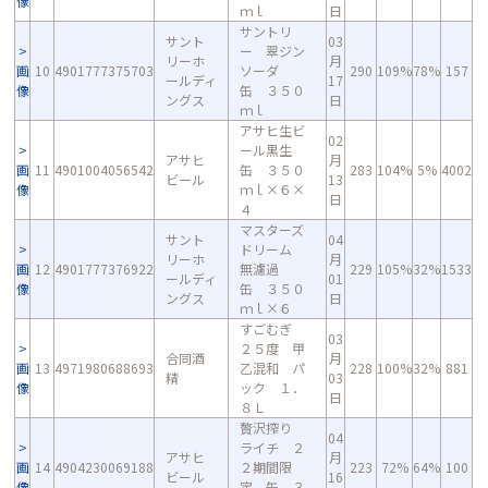
像
ｍｌ
日
サントリ
サント
03
ー 翠ジン
リーホ
月
画
10
4901777375703
ソーダ
290
109%
78%
157
ールディ
17
像
缶 ３５０
ングス
日
ｍｌ
アサヒ生ビ
02
ール黒生
アサヒ
月
画
11
4901004056542
缶 ３５０
283
104%
5%
4002
ビール
13
像
ｍｌ×６×
日
４
マスターズ
サント
04
ドリーム
リーホ
月
画
12
4901777376922
無濾過
229
105%
32%
1533
ールディ
01
像
缶 ３５０
ングス
日
ｍｌ×６
すごむぎ
03
２５度 甲
合同酒
月
画
13
4971980688693
乙混和 パ
228
100%
32%
881
精
03
像
ック １．
日
８Ｌ
贅沢搾り
04
ライチ ２
アサヒ
月
画
14
4904230069188
２期間限
223
72%
64%
100
ビール
16
像
定 缶 ３