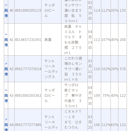
02
サッポ
モンサワー
月
画
40
4901880205119
ロビー
濃いまま５
114
112%
35%
135
26
像
ル
度 缶 ５
日
００ｍｌ
眞露 チャ
ミスル ト
04
クトク す
月
画
41
4514657231091
眞露
112
107%
45%
208
もも炭酸
14
像
瓶 ２７５
日
ｍｌ
こだわり酒
サント
03
場のレモン
リーホ
月
画
42
4901777375024
サワー濃い
110
102%
20%
578
ールディ
11
像
旨 ３５０
ングス
日
ｍｌ×６
サッポロ
04
サッポ
麦とホッ
月
画
43
4901880205362
ロビー
プ 華やぎ
109
75%
43%
122
09
像
ル
の香り ３
日
５０ｍｌ
ＣＲＡＦＴ
サント
－１９
03
リーホ
６℃ ひき
月
画
44
4901777377486
106
111%
65%
122
ールディ
たつりん
25
像