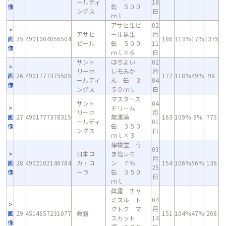
ールディ
18
像
缶 ５００
ングス
日
ｍｌ
アサヒ生ビ
02
アサヒ
ール黒生
月
画
25
4901004056504
186
113%
17%
1375
ビール
缶 ５００
11
像
ｍｌ×６
日
サント
ほろよい
02
リーホ
レモみか
月
画
26
4901777375505
177
118%
49%
98
ールディ
ん 缶 ３
04
像
ングス
５０ｍｌ
日
マスターズ
サント
04
ドリーム
リーホ
月
画
27
4901777378315
無濾過
163
109%
9%
773
ールディ
01
像
缶 ３５０
ングス
日
ｍｌ×３
檸檬堂 う
03
日本コ
ま塩レモ
月
画
28
4902102146784
カ・コ
ン ７％
154
106%
56%
136
25
像
ーラ
缶 ３５０
日
ｍｌ
眞露 チャ
ミスル ト
04
クトク マ
月
画
29
4514657231077
眞露
151
104%
47%
208
スカット
14
像