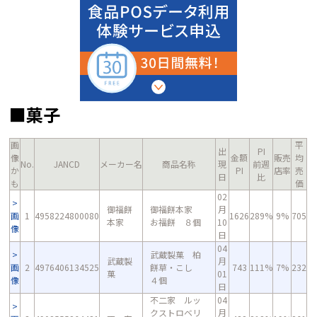
■菓子
画
平
出
PI
像
金額
販売
均
No.
JANCD
メーカー名
商品名称
現
前週
か
PI
店率
売
日
比
も
価
02
御福餅
御福餅本家
月
画
1
4958224800080
1626
289%
9%
705
本家
お福餅 ８個
10
像
日
04
武蔵製菓 柏
武蔵製
月
画
2
4976406134525
餅草・こし
743
111%
7%
232
菓
01
像
４個
日
不二家 ルッ
04
クストロベリ
月