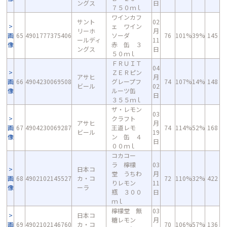
ングス
日
７５０ｍｌ
ワインカフ
サント
02
ェ ワイン
リーホ
月
画
65
4901777375406
ソーダ
76
101%
39%
145
ールディ
11
像
赤 缶 ３
ングス
日
５０ｍｌ
ＦＲＵＩＴ
04
ＺＥＲピン
アサヒ
月
画
66
4904230069508
グレープフ
74
107%
14%
148
ビール
02
像
ルーツ缶
日
３５５ｍｌ
ザ・レモン
03
クラフト
アサヒ
月
画
67
4904230069287
王道レモ
74
114%
52%
168
ビール
19
像
ン 缶 ４
日
００ｍｌ
コカコー
ラ 檸檬
03
日本コ
堂 うちわ
月
画
68
4902102145527
カ・コ
72
110%
32%
422
りレモン
11
像
ーラ
瓶 ３００
日
ｍｌ
檸檬堂 無
03
日本コ
糖レモン
月
画
69
4902102146760
カ・コ
70
106%
57%
136