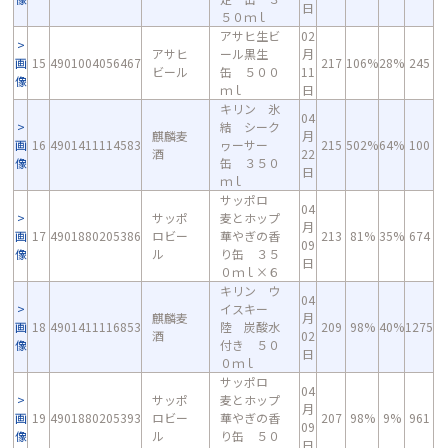
日
５０ｍｌ
アサヒ生ビ
02
アサヒ
ール黒生
月
画
15
4901004056467
217
106%
28%
245
ビール
缶 ５００
11
像
ｍｌ
日
キリン 氷
04
結 シーク
麒麟麦
月
画
16
4901411114583
ヮーサー
215
502%
64%
100
酒
22
像
缶 ３５０
日
ｍｌ
サッポロ
04
サッポ
麦とホップ
月
画
17
4901880205386
ロビー
華やぎの香
213
81%
35%
674
09
像
ル
り缶 ３５
日
０ｍｌ×６
キリン ウ
04
イスキー
麒麟麦
月
画
18
4901411116853
陸 炭酸水
209
98%
40%
1275
酒
02
像
付き ５０
日
０ｍｌ
サッポロ
04
サッポ
麦とホップ
月
画
19
4901880205393
ロビー
華やぎの香
207
98%
9%
961
09
像
ル
り缶 ５０
日