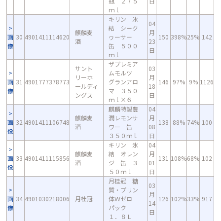
瓶 ２７５
日
ｍｌ
キリン 氷
04
結 シーク
麒麟麦
月
画
30
4901411114620
ヮーサー
150
398%
25%
142
酒
23
像
缶 ５００
日
ｍｌ
ザプレミア
サント
03
ムモルツ
リーホ
月
画
31
4901777378773
グランアロ
146
97%
9%
1126
ールディ
18
像
マ ３５０
ングス
日
ｍｌ×６
麒麟特製豊
04
麒麟麦
潤レモンサ
月
画
32
4901411106748
138
88%
74%
100
酒
ワー 缶
08
像
３５０ｍｌ
日
キリン 氷
04
麒麟麦
結 オレン
月
画
33
4901411115856
131
108%
68%
102
酒
ジ 缶 ３
01
像
５０ｍｌ
日
月桂冠 糖
03
質・プリン
月
画
34
4901030218006
月桂冠
体Ｗゼロ
126
102%
33%
917
14
像
パック
日
１．８Ｌ