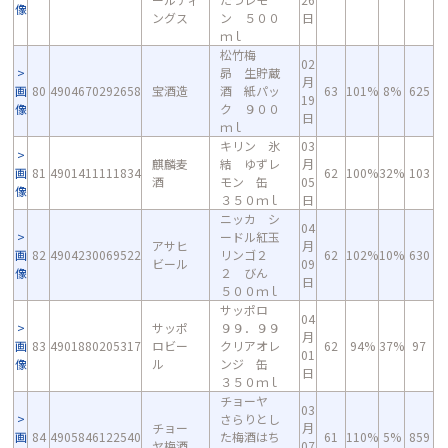
像
ングス
ン ５００
日
ｍｌ
松竹梅
02
昴 生貯蔵
月
画
80
4904670292658
宝酒造
酒 紙パッ
63
101%
8%
625
19
像
ク ９００
日
ｍｌ
キリン 氷
03
麒麟麦
結 ゆずレ
月
画
81
4901411111834
62
100%
32%
103
酒
モン 缶
05
像
３５０ｍｌ
日
ニッカ シ
04
ードル紅玉
アサヒ
月
画
82
4904230069522
リンゴ２
62
102%
10%
630
ビール
09
像
２ びん
日
５００ｍｌ
サッポロ
04
サッポ
９９．９９
月
画
83
4901880205317
ロビー
クリアオレ
62
94%
37%
97
01
像
ル
ンジ 缶
日
３５０ｍｌ
チョーヤ
03
さらりとし
チョー
月
画
84
4905846122540
た梅酒はち
61
110%
5%
859
ヤ梅酒
07