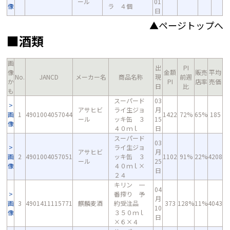
ール
01
像
ラ ４個
日
▲ページトップへ
■酒類
画
出
PI
像
金額
販売
平均
No.
JANCD
メーカー名
商品名称
現
前週
か
PI
店率
売価
日
比
も
スーパード
03
アサヒビ
ライ生ジョ
月
画
1
4901004057044
1422
72%
65%
185
ール
ッキ缶 ３
15
像
４０ｍｌ
日
スーパード
03
ライ生ジョ
アサヒビ
月
画
2
4901004057051
ッキ缶 ３
1102
91%
22%
4208
ール
25
像
４０ｍｌ×
日
２４
キリン 一
04
番搾り 予
月
画
3
4901411115771
麒麟麦酒
約受注品
373
128%
11%
4043
10
像
３５０ｍｌ
日
×６×４