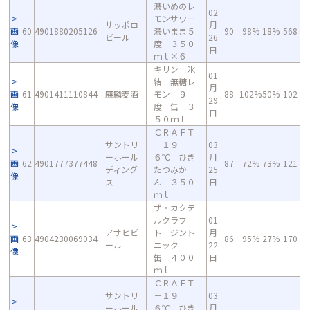
濃いめのレ
02
モンサワー
サッポロ
月
画
60
4901880205126
濃いまま５
90
98%
18%
568
ビール
26
像
度 ３５０
日
ｍｌ×６
キリン 氷
01
結 無糖レ
月
画
61
4901411110844
麒麟麦酒
モン ９
88
102%
50%
102
29
像
度 缶 ３
日
５０ｍｌ
ＣＲＡＦＴ
サントリ
－１９
03
ーホール
６℃ ひき
月
画
62
4901777377448
87
72%
73%
121
ディング
たつみか
25
像
ス
ん ３５０
日
ｍｌ
ザ・カクテ
ルクラフ
01
アサヒビ
ト ジント
月
画
63
4904230069034
86
95%
27%
170
ール
ニック
22
像
缶 ４００
日
ｍｌ
ＣＲＡＦＴ
サントリ
－１９
03
ーホール
６℃ ひき
月