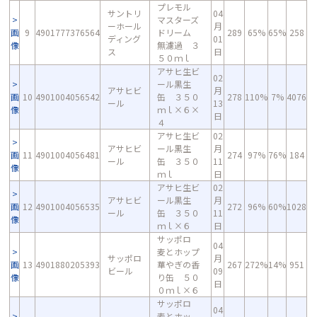
プレモル
サントリ
04
マスターズ
ーホール
月
画
9
4901777376564
ドリーム
289
65%
65%
258
ディング
01
像
無濾過 ３
ス
日
５０ｍｌ
アサヒ生ビ
02
ール黒生
アサヒビ
月
画
10
4901004056542
缶 ３５０
278
110%
7%
4076
ール
13
像
ｍｌ×６×
日
４
アサヒ生ビ
02
アサヒビ
ール黒生
月
画
11
4901004056481
274
97%
76%
184
ール
缶 ３５０
11
像
ｍｌ
日
アサヒ生ビ
02
アサヒビ
ール黒生
月
画
12
4901004056535
272
96%
60%
1028
ール
缶 ３５０
11
像
ｍｌ×６
日
サッポロ
04
麦とホップ
サッポロ
月
画
13
4901880205393
華やぎの香
267
272%
14%
951
ビール
09
像
り缶 ５０
日
０ｍｌ×６
サッポロ
04
麦とホッ