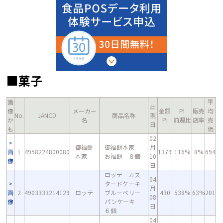
■菓子
画
平
出
像
メーカー
金額
PI
販売
均
No.
JANCD
商品名称
現
か
名
PI
前週比
店率
売
日
も
価
02
御福餅
御福餅本家
月
画
1
4958224800080
1379
116%
8%
694
本家
お福餅 ８個
10
像
日
ロッテ カス
04
タードケーキ
月
画
2
4903333214129
ロッテ
ブルーベリー
430
538%
63%
201
08
像
パンケーキ
日
６個
04