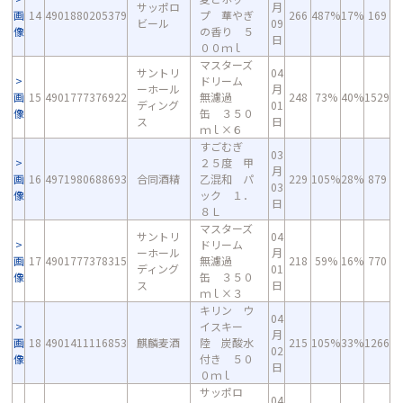
サッポロ
月
画
14
4901880205379
プ 華やぎ
266
487%
17%
169
ビール
09
像
の香り ５
日
００ｍｌ
マスターズ
サントリ
04
ドリーム
ーホール
月
画
15
4901777376922
無濾過
248
73%
40%
1529
ディング
01
像
缶 ３５０
ス
日
ｍｌ×６
すごむぎ
03
２５度 甲
月
画
16
4971980688693
合同酒精
乙混和 パ
229
105%
28%
879
03
像
ック １．
日
８Ｌ
マスターズ
サントリ
04
ドリーム
ーホール
月
画
17
4901777378315
無濾過
218
59%
16%
770
ディング
01
像
缶 ３５０
ス
日
ｍｌ×３
キリン ウ
04
イスキー
月
画
18
4901411116853
麒麟麦酒
陸 炭酸水
215
105%
33%
1266
02
像
付き ５０
日
０ｍｌ
サッポロ
04