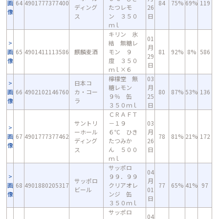
画
64
4901777377400
84
75%
69%
119
ディング
たつレモ
26
像
ス
ン ３５０
日
ｍｌ
キリン 氷
01
結 無糖レ
月
画
65
4901411113586
麒麟麦酒
モン ９
81
92%
8%
586
29
像
度 ３５０
日
ｍｌ×６
檸檬堂 無
03
日本コ
糖レモン
月
画
66
4902102146760
カ・コー
80
87%
53%
136
９％ 缶
25
像
ラ
３５０ｍｌ
日
ＣＲＡＦＴ
サントリ
－１９
03
ーホール
６℃ ひき
月
画
67
4901777377462
78
81%
21%
172
ディング
たつみか
26
像
ス
ん ５００
日
ｍｌ
サッポロ
04
９９．９９
サッポロ
月
画
68
4901880205317
クリアオレ
77
65%
41%
97
ビール
01
像
ンジ 缶
日
３５０ｍｌ
サッポロ
04