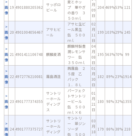
麦とホッ
サッポロ
月
画
19
4901880205362
プ 華やぎ
204
469%
53%
121
ビール
09
像
の香り ３
日
５０ｍｌ
アサヒ生ビ
02
アサヒビ
ール黒生
月
画
20
4901004056467
199
103%
29%
245
ール
缶 ５００
11
像
ｍｌ
日
麒麟特製豊
04
潤レモンサ
月
画
21
4901411106748
麒麟麦酒
195
563%
70%
99
ワー 缶
08
像
３５０ｍｌ
日
茜霧島 ２
01
５度 乙
月
画
22
4972776210081
霧島酒造
182
89%
23%
1914
パック
30
像
１．８Ｌ
日
パーフェク
サントリ
01
トサントリ
ーホール
月
画
23
4901777374355
ービール
180
98%
32%
1355
ディング
21
像
缶 ５００
ス
日
ｍｌ×６
サントリ
サントリ
03
ー 翠ジン
ーホール
月
画
24
4901777375727
ソーダ
179
86%
38%
218
ディング
18
像
缶 ５００