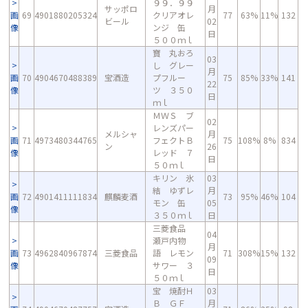
９９．９９
サッポロ
月
画
69
4901880205324
クリアオレ
77
63%
11%
132
ビール
02
像
ンジ 缶
日
５００ｍｌ
寶 丸おろ
03
し グレー
月
画
70
4904670488389
宝酒造
プフルー
75
85%
33%
141
22
像
ツ ３５０
日
ｍｌ
ＭＷＳ ブ
02
レンズパー
メルシャ
月
画
71
4973480344765
フェクトＢ
75
108%
8%
834
ン
26
像
レッド ７
日
５０ｍｌ
キリン 氷
03
結 ゆずレ
月
画
72
4901411111834
麒麟麦酒
73
95%
46%
104
モン 缶
05
像
３５０ｍｌ
日
三菱食品
04
瀬戸内物
月
画
73
4962840967874
三菱食品
語 レモン
71
308%
15%
132
09
像
サワー ３
日
５０ｍｌ
宝 焼酎Ｈ
03
Ｂ ＧＦ
月