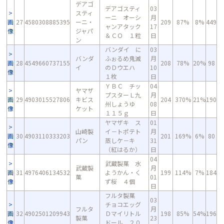
デアゴ
デアゴスティ
03
スティ
ーニ オーシ
月
画
27
4580308885395
ーニ・
209
87%
8%
449
ャンアタック
17
像
ジャパ
＆ＣＯ １粒
日
ン
バンダイ に
03
バンダ
ふぉるめ鬼滅
月
画
28
4549660737155
208
78%
20%
98
イ
のＤウエハ
10
像
１枚
日
ＹＢＣ チッ
04
ヤマザ
プスターＬ九
月
画
29
4903015527806
キビス
204
370%
21%
190
州しょうゆ
08
像
ケット
１１５ｇ
日
ヤマザキ ス
01
山崎製
イ－トポテト
月
画
30
4903110333203
201
169%
6%
80
パン
蒸しケ－キ
31
像
（紅はるか）
日
04
武蔵製菓 水
武蔵製
月
画
31
4976406134532
ようかん・く
199
114%
7%
184
菓
01
像
ず桜 ４個
日
フルタ製菓
03
チョコエッグ
フルタ
月
画
32
4902501209943
Ｄマイリトル
198
85%
54%
196
製菓
23
像
ドール ２０