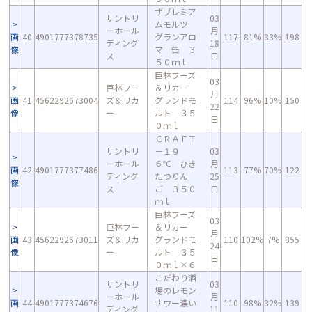
ザプレミア
サントリ
03
ムモルツ
ーホール
月
画
40
4901777378735
グランアロ
117
81%
33%
198
ディング
18
像
マ 缶 ３
ス
日
５０ｍｌ
巨林フーズ
03
巨林フー
＆リカー
月
画
41
4562292673004
ズ＆リカ
グランドモ
114
96%
10%
150
22
像
ー
ルト ３５
日
０ｍｌ
ＣＲＡＦＴ
サントリ
－１９
03
ーホール
６℃ ひき
月
画
42
4901777377486
113
77%
70%
122
ディング
たつりん
25
像
ス
ご ３５０
日
ｍｌ
巨林フーズ
03
巨林フー
＆リカー
月
画
43
4562292673011
ズ＆リカ
グランドモ
110
102%
7%
855
24
像
ー
ルト ３５
日
０ｍｌ×６
こだわり酒
サントリ
03
場のレモン
ーホール
月
画
44
4901777374676
サワー濃い
110
98%
32%
139
ディング
11