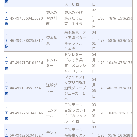
像
ス ６個
日
02
東北み
東北みやげ
月
画
45
4975550411070
やげ煎
焼きたて出
180
78%
15%
290
07
像
餅
荷 １４枚
日
森永製菓 デ
04
森永製
ィア塩バター
月
画
46
4902888253317
179
58%
63%
150
菓
キャラメル
01
像
１４枚
日
ドンレミー
04
ドンレ
ごちそう果
月
画
47
4907174109934
179
104%
47%
173
ミー
実 メロンシ
01
像
ャルロット
日
ジャイアント
04
カプリコ呪術
江崎グ
月
画
48
4901005517547
廻戦グレープ
178
408%
25%
91
リコ
08
像
ジュース １
日
本
モンテール
03
モンテ
甘酸っぱいイ
月
画
49
4902751343046
178
104%
9%
217
ール
チゴのワッフ
01
像
ル ４個
日
03
モンテール
モンテ
月
画
50
4902751343527
特製生カステ
178
95%
16%
280