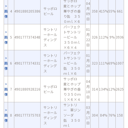
サッポロ
04
麦とホップ
サッポロ
月
画
4
4901880205386
華やぎの香
358
415%
55%
661
ビール
09
像
り缶 ３５
日
０ｍｌ×６
パーフェク
サントリ
01
トサントリ
ーホール
月
画
5
4901777374348
ービール
326
112%
9%
3936
ディング
22
像
３５０ｍｌ
ス
日
×６×４
パーフェク
サントリ
01
トサントリ
ーホール
月
画
6
4901777374331
ービール
323
111%
69%
1007
ディング
20
像
缶 ３５０
ス
日
ｍｌ×６
サッポロ
04
麦とホップ
サッポロ
月
画
7
4901880928216
華やぎの香
314
134%
12%
2625
ビール
10
像
り３５０ｍ
日
ｌ×６×４
サントリ
サントリ
03
ー 翠ジン
ーホール
月
画
8
4901777375703
ソーダ
304
84%
76%
158
ディング
17
像
缶 ３５０
ス
日
ｍｌ