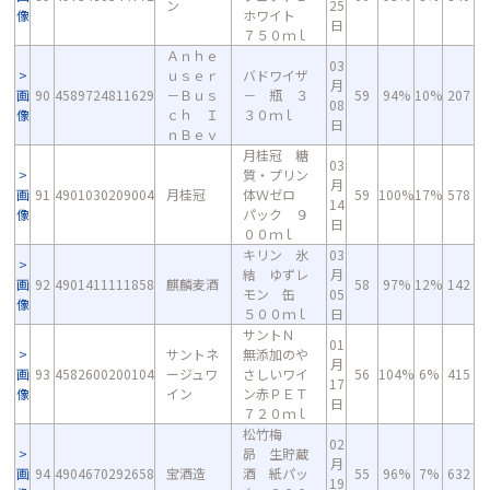
ン
25
像
ホワイト
日
７５０ｍｌ
Ａｎｈｅ
03
ｕｓｅｒ
バドワイザ
月
画
90
4589724811629
－Ｂｕｓ
－ 瓶 ３
59
94%
10%
207
08
像
ｃｈ Ｉ
３０ｍｌ
日
ｎＢｅｖ
月桂冠 糖
03
質・プリン
月
画
91
4901030209004
月桂冠
体Ｗゼロ
59
100%
17%
578
14
像
パック ９
日
００ｍｌ
キリン 氷
03
結 ゆずレ
月
画
92
4901411111858
麒麟麦酒
58
97%
12%
142
モン 缶
05
像
５００ｍｌ
日
サントＮ
01
サントネ
無添加のや
月
画
93
4582600200104
ージュワ
さしいワイ
56
104%
6%
415
17
像
イン
ン赤ＰＥＴ
日
７２０ｍｌ
松竹梅
02
昴 生貯蔵
月
画
94
4904670292658
宝酒造
酒 紙パッ
55
96%
7%
632
19