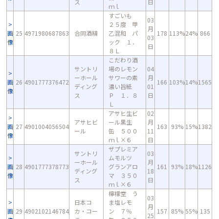
ス
日
ｍｌ
すごいも
03
２５度 甲
月
画
25
4971980687863
合同酒精
乙混和 パ
178
113%
24%
866
03
像
ック １．
日
８Ｌ
こだわり酒
サントリ
場のレモン
04
ーホール
サワーの素
月
画
26
4901777376472
166
103%
14%
1565
ディング
濃い旨紙
01
像
ス
Ｐ １．８
日
Ｌ
アサヒ生ビ
02
アサヒビ
ール黒生
月
画
27
4901004056504
163
93%
15%
1382
ール
缶 ５００
11
像
ｍｌ×６
日
ザプレミア
サントリ
03
ムモルツ
ーホール
月
画
28
4901777378773
グランアロ
161
93%
18%
1126
ディング
18
像
マ ３５０
ス
日
ｍｌ×６
檸檬堂 う
03
日本コ
ま塩レモ
月
画
29
4902102146784
カ・コー
ン ７％
157
85%
55%
135
25