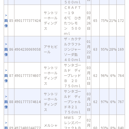
５００ｍｌ
ＣＲＡＦＴ
サントリ
－１９
03
ーホール
６℃ ひき
月
画
85
4901777377424
65
75%
21%
172
ディング
たつレモ
26
像
ス
ン ５００
日
ｍｌ
ザ・カクテ
01
ルクラフト
アサヒビ
月
画
86
4904230069058
ジンジャー
63
95%
28%
169
ール
22
像
ソーダ缶
日
４００ｍｌ
サンタゴー
サントリ
03
ルド ディ
ーホール
月
画
87
4901777374607
ープレッド
62
96%
6%
764
ディング
11
像
Ｂ ２０
ス
日
７５０ｍｌ
サンタゴー
サントリ
03
ルド ディ
ーホール
月
画
88
4901777374614
ープシャル
62
97%
6%
767
ディング
13
像
ドネ２１
ス
日
７５０ｍｌ
ＭＷＳ ブ
02
レンズパー
メルシャ
月
画
89
4973480344772
フェクトＢ
60
93%
8%
840