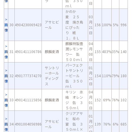
像
ラ
缶 ３５０
日
ｍｌ
かのか
麦 ２５
03
アサヒビ
度 焼き鳥
月
画
30
4904230069423
156
100%
5%
996
ール
にぴった
21
像
り 紙
日
１．８Ｌ
麒麟特製豊
04
潤レモンサ
月
画
31
4901411106786
麒麟麦酒
155
483%
35%
140
ワー 缶
08
像
５００ｍｌ
日
パーフェク
サントリ
01
トサントリ
ーホール
月
画
32
4901777374270
ービール
154
110%
79%
180
ディング
21
像
缶 ３５０
ス
日
ｍｌ
キリン 氷
04
結 オレン
月
画
33
4901411115856
麒麟麦酒
152
69%
76%
102
ジ 缶 ３
01
像
５０ｍｌ
日
クリアアサ
01
ヒ 桜の
アサヒビ
月
画
34
4901004056986
宴 缶 ３
139
76%
6%
685
ール
27
像
５０ｍｌ×
日