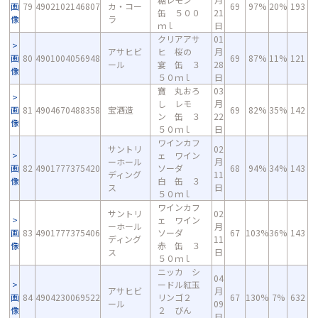
画
79
4902102146807
カ・コー
69
97%
20%
193
缶 ５００
21
像
ラ
ｍｌ
日
クリアアサ
01
アサヒビ
ヒ 桜の
月
画
80
4901004056948
69
87%
11%
121
ール
宴 缶 ３
28
像
５０ｍｌ
日
寶 丸おろ
03
し レモ
月
画
81
4904670488358
宝酒造
69
82%
35%
142
ン 缶 ３
22
像
５０ｍｌ
日
ワインカフ
サントリ
02
ェ ワイン
ーホール
月
画
82
4901777375420
ソーダ
68
94%
34%
143
ディング
11
像
白 缶 ３
ス
日
５０ｍｌ
ワインカフ
サントリ
02
ェ ワイン
ーホール
月
画
83
4901777375406
ソーダ
67
103%
36%
143
ディング
11
像
赤 缶 ３
ス
日
５０ｍｌ
ニッカ シ
04
ードル紅玉
アサヒビ
月
画
84
4904230069522
リンゴ２
67
130%
7%
632
ール
09
像
２ びん
日