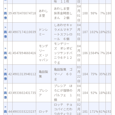
味 １１枚
日
04
あわしま堂
あわし
月
画
39
4970470074718
抹茶金時蒸し
188
98%
7%
180
ま堂
01
像
まん ２個
日
しあわせキャ
04
ドンレ
ラメルマキア
月
画
40
4907174110039
187
102%
18%
251
ミー
ートスフレロ
01
像
ール ６個
日
モンデリー
モンデ
04
ズ オレオビ
リー
月
画
41
4547894660416
ッツサンドバ
186
1584%
7%
204
ズ・ジ
09
像
ニラ６Ｐ１２
ャパン
日
０ｇ
03
亀田製菓 ゴ
亀田製
月
画
42
4901313940112
マーノ ６０
184
75%
35%
135
菓
22
像
ｇ
日
プレシア ほ
04
プレシ
ろにが珈琲の
月
画
43
4933602431735
184
92%
18%
181
ア
パルフェ １
01
像
個
日
ロッテ チョ
02
コパイこだわ
月
画
44
4903333223237
ロッテ
181
171%
61%
192
りのティラミ
18