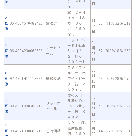
像
ク ９００
日
ｍｌ
宝 ＣＡＮ
03
チューすみ
月
画
95
4904670487429
宝酒造
か りん
53
91%
32%
117
05
像
ご ３５０
日
ｍｌ
ニッカ シ
04
ードル紅玉
アサヒビ
月
画
96
4904230069539
リンゴ２
52
208%
18%
260
ール
09
像
２ びん
日
２００ｍｌ
スミノフセ
03
ルツァーホ
月
画
97
4901411113883
麒麟麦酒
ワイトピー
48
75%
28%
170
19
像
チ 缶 ２
日
５０ｍｌ
愛のスコー
02
ル濃いめホ
サッポロ
月
画
98
4901880205218
ワイトサワ
45
103%
9%
122
ビール
05
像
ー 缶 ３
日
４０ｍｌ
ＮＰ 山形
03
県産佐藤
月
画
99
4971980685210
合同酒精
44
62%
9%
101
錦 ３５０
03