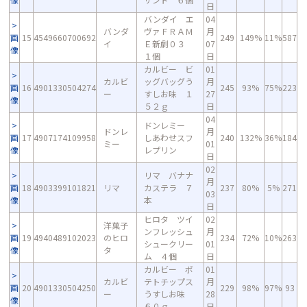
日
バンダイ エ
04
バンダ
ヴァＦＲＡＭ
月
画
15
4549660700692
249
149%
11%
587
イ
Ｅ新劇０３
07
像
１個
日
カルビー ビ
01
カルビ
ッグバッグう
月
画
16
4901330504274
245
93%
75%
223
ー
すしお味 １
27
像
５２ｇ
日
04
ドンレミー
ドンレ
月
画
17
4907174109958
しあわせスフ
240
132%
36%
184
ミー
01
像
レプリン
日
02
リマ バナナ
月
画
18
4903399101821
リマ
カステラ ７
237
80%
5%
271
03
像
本
日
ヒロタ ツイ
02
洋菓子
ンフレッシュ
月
画
19
4940489102023
のヒロ
234
72%
10%
263
シュークリー
01
像
タ
ム ４個
日
カルビー ポ
01
カルビ
テトチップス
月
画
20
4901330504250
229
98%
97%
93
ー
うすしお味
28
像
６０ｇ
日