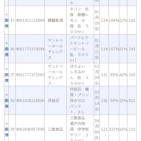
６
キリン 氷
01
結 無糖レ
月
画
35
4901411110868
麒麟麦酒
モン ９
134
106%
22%
142
29
像
度 缶 ５
日
００ｍｌ
パーフェク
サントリ
01
トサントリ
ーホール
月
画
36
4901777374294
ービール
134
107%
51%
242
ディング
21
像
缶 ５００
ス
日
ｍｌ
サントリ
ほろよい
02
ーホール
レモみか
月
画
37
4901777375505
131
95%
42%
100
ディング
ん 缶 ３
04
像
ス
５０ｍｌ
日
月桂冠 糖
03
質・プリン
月
画
38
4901030218006
月桂冠
体Ｗゼロ
126
99%
25%
921
14
像
パック
日
１．８Ｌ
三菱食品
04
瀬戸内物
月
画
39
4962840967898
三菱食品
語 伊予柑
121
322%
16%
132
09
像
サワー ３
日
５０ｍｌ