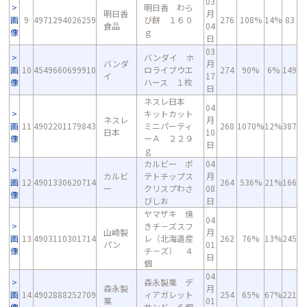
03
明日香 わら
明日香
月
画
9
4971294026259
び餅 １６０
276
108%
14%
83
食品
04
像
ｇ
日
03
バンダイ ホ
バンダ
月
画
10
4549660699910
ロライブウエ
274
90%
6%
149
イ
17
像
ハース １枚
日
ネスレ日本
04
キットカット
ネスレ
月
画
11
4902201179843
ミニパーティ
268
1070%
12%
387
日本
10
像
ーＡ ２２９
日
ｇ
カルビー ポ
04
カルビ
テトチップス
月
画
12
4901330620714
264
536%
21%
166
ー
クリスプわさ
08
像
びしお
日
ヤマザキ 焼
04
きチ－ズスフ
山崎製
月
画
13
4903110301714
レ（北海道産
262
76%
13%
245
パン
01
像
チ－ズ） ４
日
個
04
森永製菓 デ
森永製
月
画
14
4902888252709
ィアガレット
254
65%
67%
221
菓
01
像
サンド ６個