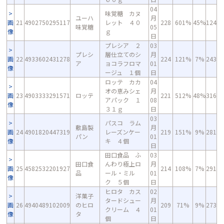
04
味覚糖 カヌ
ユーハ
月
画
21
4902750295117
レット ４０
228
601%
45%
124
味覚糖
05
像
ｇ
日
プレシア ２
03
プレシ
層仕立てのシ
月
画
22
4933602431278
224
121%
7%
243
ア
ョコラフロマ
01
像
ージュ １個
日
ロッテ カカ
04
オの恵みシェ
月
画
23
4903333291571
ロッテ
221
512%
48%
316
アパック １
08
像
３１ｇ
日
03
パスコ ラム
敷島製
月
画
24
4901820447319
レーズンケー
219
151%
9%
281
パン
01
像
キ ４個
日
田口食品 ふ
03
田口食
んわり極上ロ
月
画
25
4582532201927
214
108%
7%
291
品
ール・ミル
01
像
ク ５個
日
ヒロタ カス
02
洋菓子
タードシュー
月
画
26
4940489102009
のヒロ
209
71%
9%
273
クリーム ４
01
像
タ
個
日