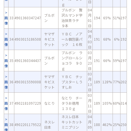
日
ｇ
ブルボン 贅
04
ブルボ
沢ルマンド宇
月
画
33
4901360347247
194
65%
51%
197
ン
治抹茶ラテ
01
像
９本
日
04
ヤマザ
ＹＢＣ ノア
月
画
34
4903015186508
キビス
ール個包装パ
191
68%
6%
192
03
像
ケット
ック １６枚
日
ブルボン ラ
03
ブルボ
ングロールシ
月
画
35
4901360344437
191
66%
59%
197
ン
ョコラ ９０
23
像
ｇ
日
03
ヤマザ
ＹＢＣ チッ
月
画
36
4903015590008
キビス
プスターＬう
189
128%
77%
202
13
像
ケット
すしお
日
03
なとり チー
月
画
37
4902181097229
なとり
タラお徳用
189
105%
60%
314
11
像
１３０ｇ
日
ネスレ日本
04
ネスレ
キットカット
月
画
38
4902201179522
188
462%
25%
250
日本
ミニプリン
09
像