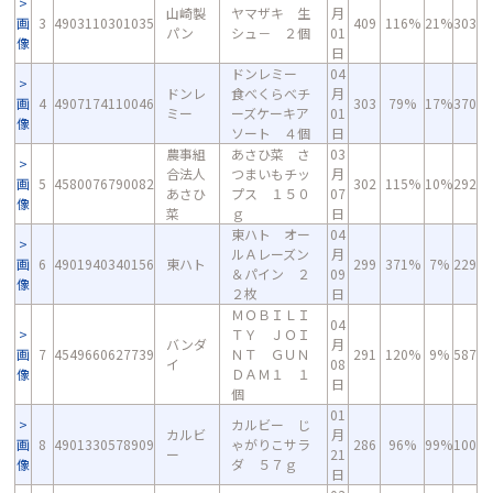
山崎製
ヤマザキ 生
月
画
3
4903110301035
409
116%
21%
303
パン
シュ－ ２個
01
像
日
ドンレミー
04
ドンレ
食べくらべチ
月
画
4
4907174110046
303
79%
17%
370
ミー
ーズケーキア
01
像
ソート ４個
日
農事組
あさひ菜 さ
03
合法人
つまいもチッ
月
画
5
4580076790082
302
115%
10%
292
あさひ
プス １５０
07
像
菜
ｇ
日
東ハト オー
04
ルＡレーズン
月
画
6
4901940340156
東ハト
299
371%
7%
229
＆パイン ２
09
像
２枚
日
ＭＯＢＩＬＩ
04
ＴＹ ＪＯＩ
バンダ
月
画
7
4549660627739
ＮＴ ＧＵＮ
291
120%
9%
587
イ
08
像
ＤＡＭ１ １
日
個
01
カルビー じ
カルビ
月
画
8
4901330578909
ゃがりこサラ
286
96%
99%
100
ー
21
像
ダ ５７ｇ
日