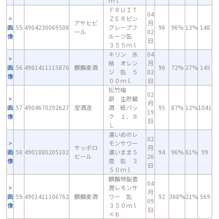
ｍｌ
ＦＲＵＩＴ
04
ＺＥＲピン
アサヒビ
月
画
55
4904230069508
グレープフ
96
96%
13%
148
ール
02
像
ルーツ缶
日
３５５ｍｌ
キリン 氷
04
結 オレン
月
画
56
4901411115870
麒麟麦酒
96
72%
27%
145
ジ 缶 ５
02
像
００ｍｌ
日
松竹梅
02
昴 生貯蔵
月
画
57
4904670292627
宝酒造
酒 紙パッ
95
87%
12%
1041
19
像
ク １．８
日
Ｌ
濃いめのレ
02
モンサワー
サッポロ
月
画
58
4901880205102
濃いまま５
94
96%
61%
99
ビール
26
像
度 缶 ３
日
５０ｍｌ
麒麟特製豊
04
潤レモンサ
月
画
59
4901411106762
麒麟麦酒
ワー 缶
92
368%
21%
569
09
像
３５０ｍｌ
日
×６