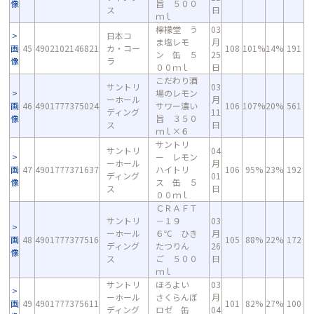
像
旨 ５００
ス
日
ｍｌ
檸檬堂 う
03
日本コ
ま塩レモ
月
画
45
4902102146821
カ・コー
108
101%
14%
191
ン 缶 ５
25
像
ラ
００ｍｌ
日
こだわり酒
サントリ
03
場のレモン
ーホール
月
画
46
4901777375024
サワー濃い
106
107%
20%
561
ディング
11
像
旨 ３５０
ス
日
ｍｌ×６
サントリ
サントリ
04
ー レモン
ーホール
月
画
47
4901777371637
ハイトリ
106
95%
23%
192
ディング
01
像
ス 缶 ５
ス
日
００ｍｌ
ＣＲＡＦＴ
サントリ
－１９
03
ーホール
６℃ ひき
月
画
48
4901777377516
105
88%
22%
172
ディング
たつりん
26
像
ス
ご ５００
日
ｍｌ
サントリ
ほろよい
03
ーホール
さくらんぼ
月
画
49
4901777375611
101
82%
27%
100
ディング
ロゼ 缶
04