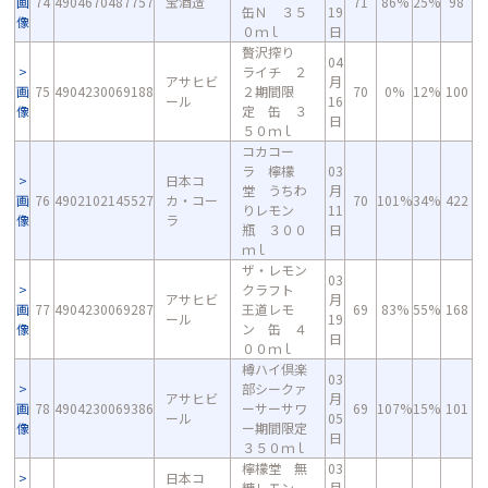
画
74
4904670487757
宝酒造
71
86%
25%
98
缶Ｎ ３５
19
像
０ｍｌ
日
贅沢搾り
04
ライチ ２
アサヒビ
月
画
75
4904230069188
２期間限
70
0%
12%
100
ール
16
像
定 缶 ３
日
５０ｍｌ
コカコー
ラ 檸檬
03
日本コ
堂 うちわ
月
画
76
4902102145527
カ・コー
70
101%
34%
422
りレモン
11
像
ラ
瓶 ３００
日
ｍｌ
ザ・レモン
03
クラフト
アサヒビ
月
画
77
4904230069287
王道レモ
69
83%
55%
168
ール
19
像
ン 缶 ４
日
００ｍｌ
樽ハイ倶楽
03
部シークァ
アサヒビ
月
画
78
4904230069386
ーサーサワ
69
107%
15%
101
ール
05
像
ー期間限定
日
３５０ｍｌ
檸檬堂 無
03
日本コ
糖レモン
月