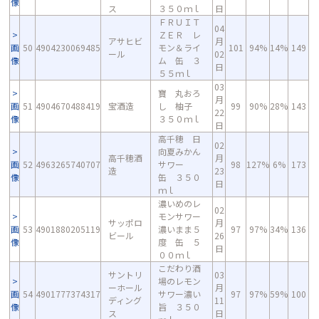
像
ス
３５０ｍｌ
日
ＦＲＵＩＴ
04
ＺＥＲ レ
アサヒビ
月
画
50
4904230069485
モン＆ライ
101
94%
14%
149
ール
02
像
ム 缶 ３
日
５５ｍｌ
03
寶 丸おろ
月
画
51
4904670488419
宝酒造
し 柚子
99
90%
28%
143
22
像
３５０ｍｌ
日
高千穂 日
02
向夏みかん
高千穂酒
月
画
52
4963265740707
サワー
98
127%
6%
173
造
23
像
缶 ３５０
日
ｍｌ
濃いめのレ
02
モンサワー
サッポロ
月
画
53
4901880205119
濃いまま５
97
97%
34%
136
ビール
26
像
度 缶 ５
日
００ｍｌ
こだわり酒
サントリ
03
場のレモン
ーホール
月
画
54
4901777374317
サワー濃い
97
97%
59%
100
ディング
11
像
旨 ３５０
ス
日