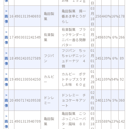
像
お味 １５２ｇ
日
03
亀田製菓 揚一
亀田製
月
画
16
4901313940693
番あま辛とうが
250
443%
16%
178
菓
18
像
らし
日
有楽製菓 ブラ
03
有楽製
ックサンダーミ
月
画
17
4903032241549
249
693%
6%
266
菓
ニバー香る発酵
18
像
バター
日
フジパン ちっ
01
フジパ
ちゃいデニッシ
月
画
18
4902410527589
245
139%
6%
89
ン
ュドーナツ ４
01
像
個
日
01
カルビー ポテ
カルビ
月
画
19
4901330504250
トチップスうす
241
109%
94%
92
ー
28
像
しお味 ６０ｇ
日
02
ドンレミー チ
ドンレ
月
画
20
4907174109538
ョコケーキアソ
240
115%
5%
360
ミー
01
像
ート
日
亀田製菓 こつ
03
亀田製
ぶっこハニーバ
月
画
21
4901313940709
235
588%
23%
142
菓
タ―風味 ８０
18
像
ｇ
日