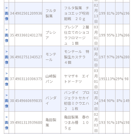
02
フルタ製菓 チ
フルタ
月
画
34
4902501209936
ョコエッグ呪術
199
81%
20%
196
製菓
13
像
廻戦 ２０ｇ
日
プレシア ２層
03
プレシ
仕立てのショコ
月
画
35
4933602431278
199
95%
13%
266
ア
ラフロマージ
01
像
ュ １個
日
03
モンテール 特
モンテ
月
画
36
4902751343527
製生カステラ
197
97%
26%
280
ール
01
像
４個
日
03
山崎製
ヤマザキ エイ
月
画
37
4903110306375
195
113%
29%
98
パン
トド－ナツ
01
像
日
バンダイ プロ
02
バンダ
ジェクトセカイ
月
画
38
4549660699835
194
90%
8%
149
イ
初音ミクウエハ
24
像
２ １枚
日
02
亀田製菓 春の
亀田製
月
画
39
4901313939680
つまみ種 １０
193
91%
18%
198
菓
03
像
５ｇ
日