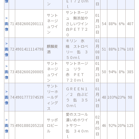
像
ＥＴ７２０ｍ
ン
日
ｌ
サントネージ
サント
01
ュ 無添加や
ネージ
月
画
71
4582600200111
さしいワイン
54
88%
6%
407
ュワイ
15
像
白ＰＥＴ７２
ン
日
０
キリン 氷
01
麒麟麦
結 ストロベ
月
画
72
4901411114798
51
88%
17%
103
酒
リー 缶 ３
08
像
５０ｍｌ
日
サント
サントネージ
01
ネージ
ュ リラ
月
画
73
4582600200005
50
94%
8%
385
ュワイ
赤 ＰＥＴ
15
像
ン
７２０ｍｌ
日
サント
ＧＲＥＥＮ１
01
リーホ
／２ 白ぶど
月
画
74
4901777374539
ールデ
48
103%
23%
98
う 缶 ３５
14
像
ィング
０ｍｌ
日
ス
愛のスコール
02
サッポ
濃いめホワイ
月
画
75
4901880205218
ロビー
トサワー
46
92%
20%
125
05
像
ル
缶 ３４０ｍ
日
ｌ