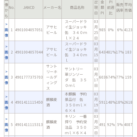
出
金
PI
像
販売
平均
No.
JANCD
メーカー名
商品名称
現
額
前週
か
店率
売価
日
PI
比
も
スーパードラ
03
アサヒ
イ生ジョッキ
月
画
1
4901004057051
985
0%
6%
4123
ビール
缶 ３４０ｍ
25
像
ｌ×２４
日
スーパードラ
03
アサヒ
イ生ジョッキ
月
画
2
4901004057044
643
481%
17%
183
ビール
缶 ３４０ｍ
15
像
ｌ
日
サント
サントリー
03
リーホ
翠ジンソー
月
画
3
4901777375703
ールデ
603
674%
77%
159
ダ 缶 ３５
17
像
ィング
０ｍｌ
日
ス
本麒麟 予約
03
麒麟麦
景品付 缶
月
画
4
4901411115450
591
148%
18%
2618
酒
３５０ｍｌ×
19
像
６×４
日
キリン 一番
03
麒麟麦
搾り 予約受
月
画
5
4901411115313
491
92%
5%
4087
酒
注品 ３５０
20
像
ｍｌ×６×４
日