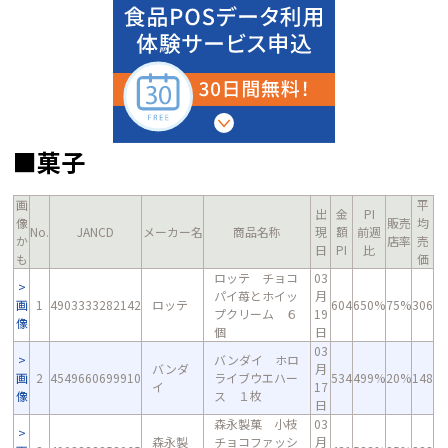
■菓子
画
平
出
金
PI
像
販売
均
No.
JANCD
メーカー名
商品名称
現
額
前週
か
店率
売
日
PI
比
も
価
ロッテ チョコ
03
パイ苺とホイッ
月
画
1
4903333282142
ロッテ
604
650%
75%
306
プクリーム ６
19
像
個
日
03
バンダイ ホロ
バンダ
月
画
2
4549660699910
ライブウエハー
534
499%
20%
148
イ
17
像
ス １枚
日
森永製菓 小枝
03
森永製
チョコファッシ
月