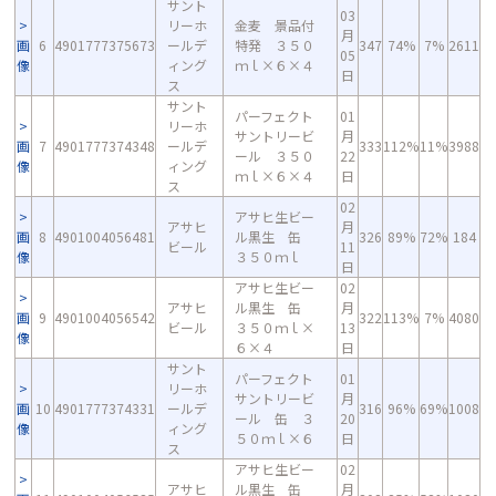
サント
03
リーホ
金麦 景品付
月
画
6
4901777375673
ールデ
特発 ３５０
347
74%
7%
2611
05
像
ィング
ｍｌ×６×４
日
ス
サント
パーフェクト
01
リーホ
サントリービ
月
画
7
4901777374348
ールデ
333
112%
11%
3988
ール ３５０
22
像
ィング
ｍｌ×６×４
日
ス
02
アサヒ生ビー
アサヒ
月
画
8
4901004056481
ル黒生 缶
326
89%
72%
184
ビール
11
像
３５０ｍｌ
日
アサヒ生ビー
02
アサヒ
ル黒生 缶
月
画
9
4901004056542
322
113%
7%
4080
ビール
３５０ｍｌ×
13
像
６×４
日
サント
パーフェクト
01
リーホ
サントリービ
月
画
10
4901777374331
ールデ
316
96%
69%
1008
ール 缶 ３
20
像
ィング
５０ｍｌ×６
日
ス
アサヒ生ビー
02
アサヒ
ル黒生 缶
月