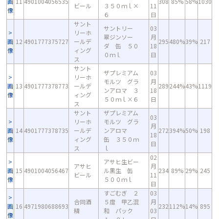
画
11
4901004056535
308
85%
58%
1030
ビール
３５０ｍｌ×
11
像
６
日
サント
サントリー
03
リーホ
翠ジンソー
月
画
12
4901777375727
ールデ
295
480%
39%
217
ダ 缶 ５０
18
像
ィング
０ｍｌ
日
ス
サント
ザプレミアム
03
リーホ
モルツ グラ
月
画
13
4901777378773
ールデ
289
244%
43%
1119
ンアロマ ３
18
像
ィング
５０ｍｌ×６
日
ス
サント
ザプレミアム
03
リーホ
モルツ グラ
月
画
14
4901777378735
ールデ
ンアロマ
272
394%
50%
198
18
像
ィング
缶 ３５０ｍ
日
ス
ｌ
02
アサヒ生ビー
アサヒ
月
画
15
4901004056467
ル黒生 缶
234
89%
29%
245
ビール
11
像
５００ｍｌ
日
すごむぎ ２
03
合同酒
５度 甲乙混
月
画
16
4971980688693
232
112%
14%
895
精
和 パック
03
像