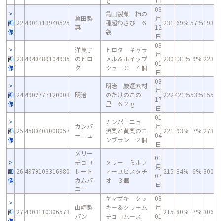
03
亀田製菓 柿の
亀田製
月
画
22
4901313940525
種超わさび ６
231
69%
57%
193
菓
12
像
袋
日
03
洋菓子
ヒロタ キャラ
月
画
23
4940489104935
のヒロ
メル＆ホイップ
230
131%
9%
223
01
像
タ
シューＣ ４個
日
03
明治 厳選素材
月
画
24
4902777120003
明治
のたけのこの
222
421%
53%
155
17
像
里 ６２ｇ
日
01
カンパーニュ
カンパ
月
画
25
4580403008057
渋栗と黄栗のモ
221
93%
7%
273
ーニュ
04
像
ンブラン ２個
日
メリー
01
チョコ
メリー ミルフ
月
画
26
4979103316980
レート
ィーユピスタチ
215
84%
6%
300
07
像
カムパ
オ ３個
日
ニー
ヤマザキ クッ
03
山崎製
キ－＆クリ－ム
月
画
27
4903110306573
215
80%
7%
306
パン
チョコム－ス
01
像