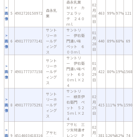
森永乳業
02
Ｍｔｒ カ
森永乳
月
画
5
4902720150972
フェラッ
463
99%
97%
121
業
08
像
テ ２４０
日
ｍｌ
サント
サントリ
01
リーホ
ー 伊右衛
月
画
6
4901777377141
ールデ
門濃い味
440
89%
68%
69
28
像
ィング
ペット ６
日
ス
００ｍｌ
サントリ
サント
ー 伊右衛
01
リーホ
門濃い味ペ
月
画
7
4901777377158
ールデ
422
80%
19%
1568
ット ６０
29
像
ィング
０ｍｌ×２
日
ス
４
サントリ
サント
ー 緑茶伊
02
リーホ
右衛門 ペ
月
画
8
4901777375291
ールデ
415
111%
9%
1590
ット ５２
25
像
ィング
５ｍｌ×２
日
ス
４
アサヒ 三
02
ツ矢特濃オ
アサヒ
月
画
9
4514603418316
レンジ Ｐ
381
126%
62%
74