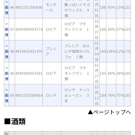
モンテ
酸っぱいイチゴ
月
画
46
4902751343046
186
93%
15%
221
ール
のワッフル ４
01
像
個
日
02
ロピア プチ
月
画
47
4589988993574
ロピア
ティラミス １
186
89%
37%
103
27
像
個
日
01
プレシア ほろ
プレシ
月
画
48
4933602431476
にが珈琲のパル
185
106%
12%
178
ア
04
像
フェ １個
日
02
ロピア プチ
月
画
49
4589988993581
ロピア
モンブラン １
185
88%
38%
100
27
像
個
日
03
ロッテ ナッツ
月
画
50
4903333289684
ロッテ
＆レーズン ３
184
78%
75%
165
12
像
本
日
▲ページトップへ
■酒類
画