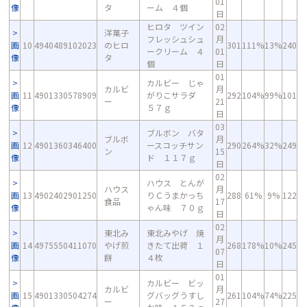
01
像
タ
ーム ４個
日
ヒロタ ツイン
02
洋菓子
フレッシュシュ
月
画
10
4940489102023
のヒロ
301
111%
13%
240
ークリーム ４
01
像
タ
個
日
01
カルビー じゃ
カルビ
月
画
11
4901330578909
がりこサラダ
292
104%
99%
101
ー
21
像
５７ｇ
日
03
ブルボン バタ
ブルボ
月
画
12
4901360346400
ースコッチサン
290
264%
32%
249
ン
15
像
ド １１７ｇ
日
02
ハウス とんが
ハウス
月
画
13
4902402901250
りＣうまかっち
288
61%
9%
122
食品
17
像
ゃん味 ７０ｇ
日
02
東北み
東北みやげ 焼
月
画
14
4975550411070
やげ煎
きたて出荷 １
268
178%
10%
245
07
像
餅
４枚
日
01
カルビー ビッ
カルビ
月
画
15
4901330504274
グバッグうすし
261
104%
74%
225
ー
27