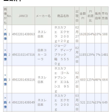
画
出
PI
像
金額
販売
平均
No.
JANCD
メーカー名
商品名称
現
前週
か
PI
店率
売価
日
比
も
ネスカフ
02
ネスレ
ェ エクセ
月
画
1
4902201438063
1620
264%
10%
588
日本
ラ ２００
27
像
ｇ＋２０ｇ
日
ジョージ
02
日本コ
ア ディープ
月
画
2
4902102147316
カ・コ
ブラック
1185
129%
7%
1481
20
像
ーラ
箱 ５５５
日
０ｇ
ネスカフ
ェ ゴール
02
ネスレ
ドブレン
月
画
3
4902201438216
603
125%
46%
664
日本
ド エコ＆
27
像
シス ９５
日
ｇ
ネスカフ
03
ネスレ
ェ エクセ
月
画
4
4902201438049
521
211%
15%
649
日本
ラ ２００
02
像
ｇ
日