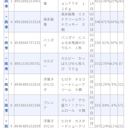
画
3
4902888253065
431
538%
25%
283
菓
ョンＴＴＰ １
19
像
１６ｇ
日
森永製菓 ミス
03
森永製
ドクリームサン
月
画
4
4902888253324
346
471%
58%
178
菓
ドクッキー ８
18
像
個
日
03
バンダイ にふ
バンダ
月
画
5
4549660737155
ぉるめ鬼滅のＤ
336
61%
30%
99
イ
10
像
ウエハ １枚
日
03
カルビー かっ
カルビ
月
画
6
4901330198701
ぱえびせん桜え
332
276%
62%
87
ー
17
像
び ５０ｇ
日
02
洋菓子
ヒロタ チョコ
月
画
7
4940489102016
のヒロ
レートシューク
319
129%
9%
221
01
像
タ
リーム ４個
日
03
プレシア デカ
プレシ
月
画
8
4933602431568
盛り！！クリー
316
84%
6%
571
ア
19
像
ムロール ８個
日
02
洋菓子
ヒロタ カスタ
月
画
9
4940489102009
のヒロ
ードシュークリ
307
124%
11%
231