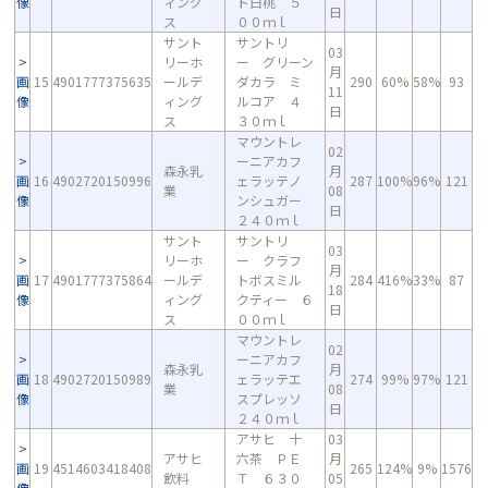
像
ィング
ト白桃 ５
日
ス
００ｍｌ
サント
サントリ
03
リーホ
ー グリーン
月
画
15
4901777375635
ールデ
ダカラ ミ
290
60%
58%
93
11
像
ィング
ルコア ４
日
ス
３０ｍｌ
マウントレ
02
ーニアカフ
森永乳
月
画
16
4902720150996
ェラッテノ
287
100%
96%
121
業
08
像
ンシュガー
日
２４０ｍｌ
サント
サントリ
03
リーホ
ー クラフ
月
画
17
4901777375864
ールデ
トボスミル
284
416%
33%
87
18
像
ィング
クティー ６
日
ス
００ｍｌ
マウントレ
02
ーニアカフ
森永乳
月
画
18
4902720150989
ェラッテエ
274
99%
97%
121
業
08
像
スプレッソ
日
２４０ｍｌ
アサヒ 十
03
アサヒ
六茶 ＰＥ
月
画
19
4514603418408
265
124%
9%
1576
飲料
Ｔ ６３０
05
像