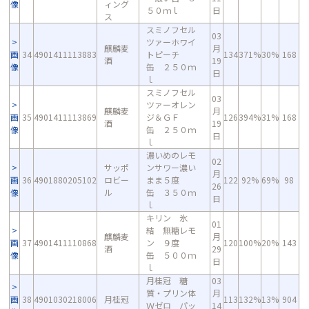
像
ィング
５０ｍｌ
日
ス
スミノフセル
03
ツァーホワイ
麒麟麦
月
画
34
4901411113883
トピーチ
134
371%
30%
168
酒
19
像
缶 ２５０ｍ
日
ｌ
スミノフセル
03
ツァーオレン
麒麟麦
月
画
35
4901411113869
ジ＆ＧＦ
126
394%
31%
168
酒
19
像
缶 ２５０ｍ
日
ｌ
濃いめのレモ
02
サッポ
ンサワー濃い
月
画
36
4901880205102
ロビー
まま５度
122
92%
69%
98
26
像
ル
缶 ３５０ｍ
日
ｌ
キリン 氷
01
結 無糖レモ
麒麟麦
月
画
37
4901411110868
ン ９度
120
100%
20%
143
酒
29
像
缶 ５００ｍ
日
ｌ
月桂冠 糖
03
質・プリン体
月
画
38
4901030218006
月桂冠
113
132%
13%
904
Ｗゼロ パッ
14