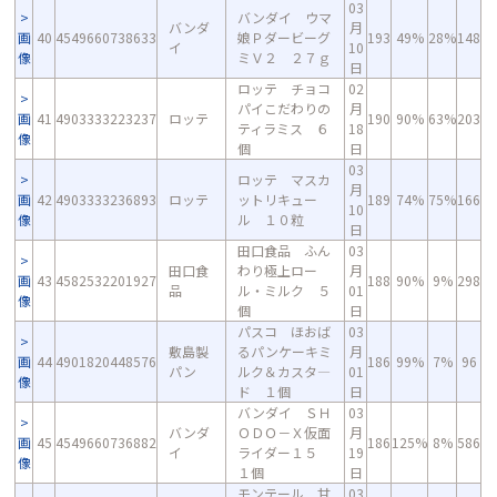
03
バンダイ ウマ
バンダ
月
画
40
4549660738633
娘Ｐダービーグ
193
49%
28%
148
イ
10
像
ミＶ２ ２７ｇ
日
ロッテ チョコ
02
パイこだわりの
月
画
41
4903333223237
ロッテ
190
90%
63%
203
ティラミス ６
18
像
個
日
03
ロッテ マスカ
月
画
42
4903333236893
ロッテ
ットリキュー
189
74%
75%
166
10
像
ル １０粒
日
田口食品 ふん
03
田口食
わり極上ロー
月
画
43
4582532201927
188
90%
9%
298
品
ル・ミルク ５
01
像
個
日
パスコ ほおば
03
敷島製
るパンケーキミ
月
画
44
4901820448576
186
99%
7%
96
パン
ルク＆カスタ―
01
像
ド １個
日
バンダイ ＳＨ
03
バンダ
ＯＤＯ－Ｘ仮面
月
画
45
4549660736882
186
125%
8%
586
イ
ライダー１５
19
像
１個
日
モンテール 甘
03