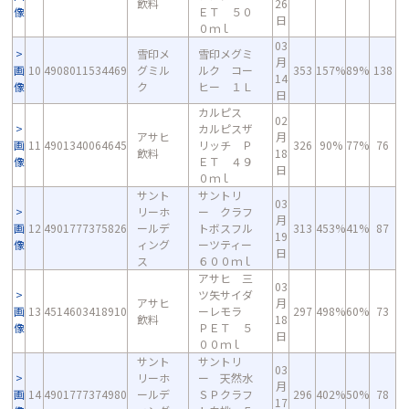
飲料
26
像
ＥＴ ５０
日
０ｍｌ
03
雪印メ
雪印メグミ
月
画
10
4908011534469
グミル
ルク コー
353
157%
89%
138
14
像
ク
ヒー １Ｌ
日
カルピス
02
カルピスザ
アサヒ
月
画
11
4901340064645
リッチ Ｐ
326
90%
77%
76
飲料
18
像
ＥＴ ４９
日
０ｍｌ
サント
サントリ
03
リーホ
ー クラフ
月
画
12
4901777375826
ールデ
トボスフル
313
453%
41%
87
19
像
ィング
ーツティー
日
ス
６００ｍｌ
アサヒ 三
03
ツ矢サイダ
アサヒ
月
画
13
4514603418910
ーレモラ
297
498%
60%
73
飲料
18
像
ＰＥＴ ５
日
００ｍｌ
サント
サントリ
03
リーホ
ー 天然水
月
画
14
4901777374980
ールデ
ＳＰクラフ
296
402%
50%
78
17