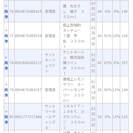
03
寶 丸おろ
月
画
76
4904670488419
宝酒造
し 柚子 ３
44
0%
6%
140
22
像
５０ｍｌ
日
極上宝焼酎
02
タンチュー
月
画
77
4904670489034
宝酒造
７度 甲
44
91%
24%
108
26
像
缶 ３５０ｍ
日
ｌ
サントネージ
サント
01
ュ 無添加有
ネージ
月
画
78
4582600200227
機ワイン
43
82%
6%
357
ュワイ
22
像
赤 ３００ｍ
ン
日
ｌ
寶極上レモン
01
サワー スー
月
画
79
4904670484787
宝酒造
パーレモンサ
39
90%
13%
144
14
像
ワー ３５０
日
ｍｌ
サント
ＣＲＡＦＴ－
03
リーホ
１９６℃ ひ
月
画
80
4901777377486
ールデ
きたつりん
39
0%
13%
120
25
像
ィング
ご ３５０ｍ
日
ス
ｌ
白鶴 香るう
02