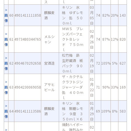
ス
ｌ
キリン 氷
03
麒麟麦
結 ゆずレモ
月
画
60
4901411111858
74
82%
20%
143
酒
ン 缶 ５０
05
像
０ｍｌ
日
ＭＷＳ ブレ
02
ンズパーフェ
メルシ
月
画
61
4973480344765
クトＢレッ
74
87%
12%
820
ャン
26
像
ド ７５０ｍ
日
ｌ
松竹梅 昴
02
生貯蔵酒 紙
月
画
62
4904670292658
宝酒造
72
105%
5%
627
パック ９０
19
像
０ｍｌ
日
ザ・カクテル
01
クラフトジン
アサヒ
月
画
63
4904230069058
ジャーソーダ
71
90%
33%
169
ビール
22
像
缶 ４００ｍ
日
ｌ
キリン 氷
01
麒麟麦
結 無糖レモ
月
画
64
4901411113586
69
109%
8%
583
酒
ン ９度 ３
29
像
５０ｍｌ×６
日
焼酎ハイボー
02
ル 強烈みか