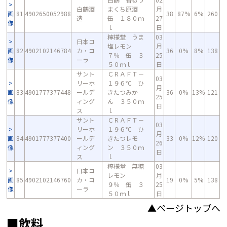
白鶴酒
まくち原酒
月
画
81
4902650052988
38
87%
6%
260
造
缶 １８０ｍ
27
像
ｌ
日
檸檬堂 うま
03
日本コ
塩レモン
月
画
82
4902102146784
カ・コ
36
0%
8%
138
７％ 缶 ３
25
像
ーラ
５０ｍｌ
日
サント
ＣＲＡＦＴ－
03
リーホ
１９６℃ ひ
月
画
83
4901777377448
ールデ
きたつみか
36
0%
13%
121
25
像
ィング
ん ３５０ｍ
日
ス
ｌ
サント
ＣＲＡＦＴ－
03
リーホ
１９６℃ ひ
月
画
84
4901777377400
ールデ
きたつレモ
33
0%
12%
120
26
像
ィング
ン ３５０ｍ
日
ス
ｌ
檸檬堂 無糖
03
日本コ
レモン
月
画
85
4902102146760
カ・コ
19
0%
5%
138
９％ 缶 ３
25
像
ーラ
５０ｍｌ
日
▲ページトップへ
■飲料