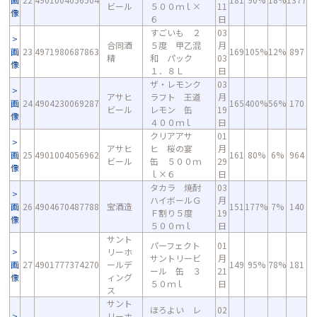
ビール
５００ｍｌ×
11
像
６
日
すごいも ２
03
合同酒
５度 甲乙混
月
画
23
4971980687863
169
105%
12%
897
精
和 パック
03
像
１．８Ｌ
日
ザ・レモンク
03
アサヒ
ラフト 王道
月
画
24
4904230069287
165
400%
56%
170
ビール
レモン 缶
19
像
４００ｍｌ
日
クリアアサ
01
アサヒ
ヒ 桜の宴
月
画
25
4901004056962
161
80%
6%
964
ビール
缶 ５００ｍ
29
像
ｌ×６
日
タカラ 焼酎
03
ハイボールＧ
月
画
26
4904670487788
宝酒造
151
177%
7%
140
Ｆ割り５度
19
像
５００ｍｌ
日
サント
パーフェクト
01
リーホ
サントリービ
月
画
27
4901777374270
ールデ
149
95%
78%
181
ール 缶 ３
21
像
ィング
５０ｍｌ
日
ス
サント
ほろよい レ
02
リーホ