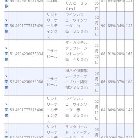
画
49
4904670487429
宝酒造
94
64%
40%
118
りんご ３５
05
像
０ｍｌ
日
サント
ワインカフ
02
リーホ
ェ ワインソ
月
画
50
4901777375420
ールデ
ーダ 白
90
85%
34%
143
11
像
ィング
缶 ３５０ｍ
日
ス
ｌ
ザ・カクテル
01
クラフト ジ
アサヒ
月
画
51
4904230069034
ントニック
88
91%
28%
169
ビール
22
像
缶 ４００ｍ
日
ｌ
樽ハイ倶楽部
03
シークァーサ
アサヒ
月
画
52
4904230069386
ーサワー期間
86
69%
37%
100
ビール
05
像
限定３５０ｍ
日
ｌ
サント
ワインカフ
02
リーホ
ェ ワインソ
月
画
53
4901777375406
ールデ
ーダ 赤
84
86%
36%
142
11
像
ィング
缶 ３５０ｍ
日
ス
ｌ
サント
サンタゴール
03
リーホ
ド ディープレ
月
画
54
4901777374607
ールデ
ッドＢ ２
84
103%
7%
748