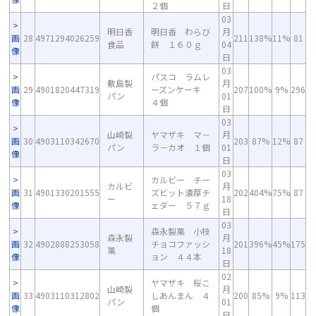
２個
日
03
明日香
明日香 わらび
月
画
28
4971294026259
211
138%
11%
81
食品
餅 １６０ｇ
04
像
日
03
パスコ ラムレ
敷島製
月
画
29
4901820447319
ーズンケーキ
207
100%
9%
296
パン
01
像
４個
日
03
山崎製
ヤマザキ マ－
月
画
30
4903110342670
203
87%
12%
87
パン
ラ－カオ １個
01
像
日
03
カルビー チー
カルビ
月
画
31
4901330201555
ズビット濃厚チ
202
404%
75%
87
ー
18
像
ェダー ５７ｇ
日
03
森永製菓 小枝
森永製
月
画
32
4902888253058
チョコファッシ
201
396%
45%
175
菓
18
像
ョン ４４本
日
02
ヤマザキ 桜こ
山崎製
月
画
33
4903110312802
しあんまん ４
200
85%
9%
113
パン
01
像
個
日