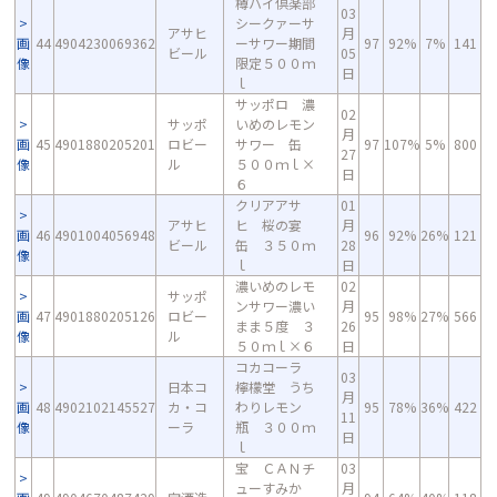
樽ハイ倶楽部
03
シークァーサ
アサヒ
月
画
44
4904230069362
ーサワー期間
97
92%
7%
141
ビール
05
像
限定５００ｍ
日
ｌ
サッポロ 濃
02
サッポ
いめのレモン
月
画
45
4901880205201
ロビー
サワー 缶
97
107%
5%
800
27
像
ル
５００ｍｌ×
日
６
クリアアサ
01
アサヒ
ヒ 桜の宴
月
画
46
4901004056948
96
92%
26%
121
ビール
缶 ３５０ｍ
28
像
ｌ
日
濃いめのレモ
02
サッポ
ンサワー濃い
月
画
47
4901880205126
ロビー
95
98%
27%
566
まま５度 ３
26
像
ル
５０ｍｌ×６
日
コカコーラ
03
日本コ
檸檬堂 うち
月
画
48
4902102145527
カ・コ
わりレモン
95
78%
36%
422
11
像
ーラ
瓶 ３００ｍ
日
ｌ
宝 ＣＡＮチ
03
ューすみか
月