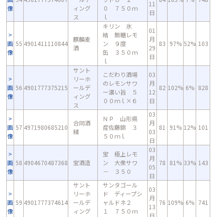
11
像
ィング
０ ７５０ｍ
日
ス
ｌ
キリン 氷
01
結 無糖レモ
麒麟麦
月
画
55
4901411110844
ン ９度
83
97%
52%
103
酒
29
像
缶 ３５０ｍ
日
ｌ
サント
こだわり酒場
03
リーホ
のレモンサワ
月
画
56
4901777375215
ールデ
82
102%
6%
828
ー濃い旨 ５
12
像
ィング
００ｍｌ×６
日
ス
03
ＮＰ 山形県
合同酒
月
画
57
4971980685210
産佐藤錦 ３
81
91%
12%
101
精
03
像
５０ｍｌ
日
03
宝 極上レモ
月
画
58
4904670487368
宝酒造
ン 大衆サワ
78
81%
33%
143
05
像
－ ３５０
日
サント
サンタゴール
03
リーホ
ド ディープシ
月
画
59
4901777374614
ールデ
ャルドネ２
76
109%
6%
741
13
像
ィング
１ ７５０ｍ
日