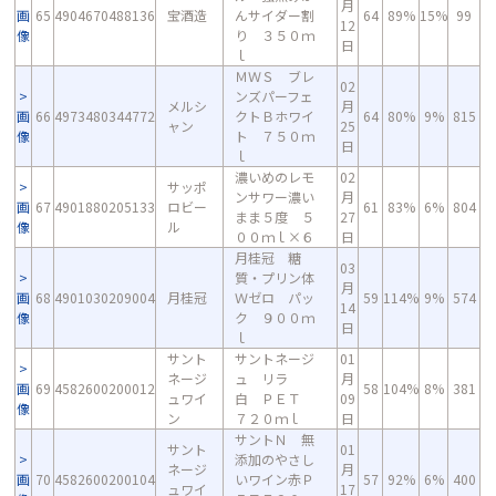
月
画
65
4904670488136
宝酒造
んサイダー割
64
89%
15%
99
12
像
り ３５０ｍ
日
ｌ
ＭＷＳ ブレ
02
ンズパーフェ
メルシ
月
画
66
4973480344772
クトＢホワイ
64
80%
9%
815
ャン
25
像
ト ７５０ｍ
日
ｌ
濃いめのレモ
02
サッポ
ンサワー濃い
月
画
67
4901880205133
ロビー
61
83%
6%
804
まま５度 ５
27
像
ル
００ｍｌ×６
日
月桂冠 糖
03
質・プリン体
月
画
68
4901030209004
月桂冠
Ｗゼロ パッ
59
114%
9%
574
14
像
ク ９００ｍ
日
ｌ
サント
サントネージ
01
ネージ
ュ リラ
月
画
69
4582600200012
58
104%
8%
381
ュワイ
白 ＰＥＴ
09
像
ン
７２０ｍｌ
日
サントＮ 無
サント
01
添加のやさし
ネージ
月
画
70
4582600200104
いワイン赤Ｐ
57
92%
6%
400
ュワイ
17