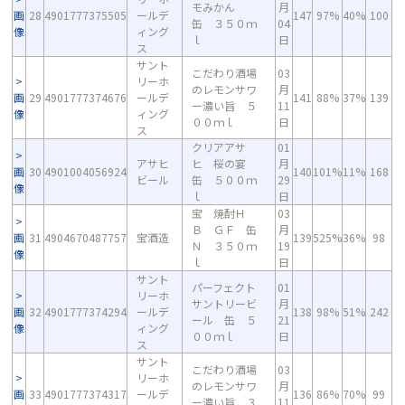
モみかん
月
画
28
4901777375505
ールデ
147
97%
40%
100
缶 ３５０ｍ
04
像
ィング
ｌ
日
ス
サント
こだわり酒場
03
リーホ
のレモンサワ
月
画
29
4901777374676
ールデ
141
88%
37%
139
ー濃い旨 ５
11
像
ィング
００ｍｌ
日
ス
クリアアサ
01
アサヒ
ヒ 桜の宴
月
画
30
4901004056924
140
101%
11%
168
ビール
缶 ５００ｍ
29
像
ｌ
日
宝 焼酎Ｈ
03
Ｂ ＧＦ 缶
月
画
31
4904670487757
宝酒造
139
525%
36%
98
Ｎ ３５０ｍ
19
像
ｌ
日
サント
パーフェクト
01
リーホ
サントリービ
月
画
32
4901777374294
ールデ
138
98%
51%
242
ール 缶 ５
21
像
ィング
００ｍｌ
日
ス
サント
こだわり酒場
03
リーホ
のレモンサワ
月
画
33
4901777374317
ールデ
136
86%
70%
99
ー濃い旨 ３
11