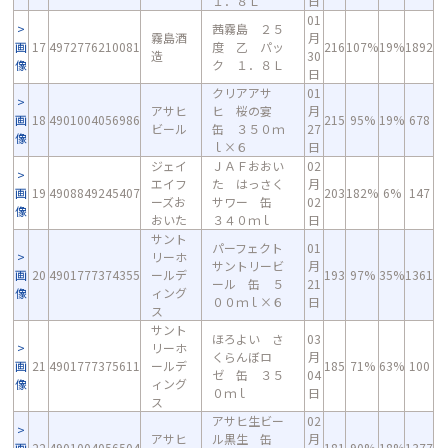
１．８Ｌ
日
01
茜霧島 ２５
霧島酒
月
画
17
4972776210081
度 乙 パッ
216
107%
19%
1892
造
30
像
ク １．８Ｌ
日
クリアアサ
01
アサヒ
ヒ 桜の宴
月
画
18
4901004056986
215
95%
19%
678
ビール
缶 ３５０ｍ
27
像
ｌ×６
日
ジェイ
ＪＡＦおおい
02
エイフ
た はっさく
月
画
19
4908849245407
203
182%
6%
147
ーズお
サワー 缶
02
像
おいた
３４０ｍｌ
日
サント
パーフェクト
01
リーホ
サントリービ
月
画
20
4901777374355
ールデ
193
97%
35%
1361
ール 缶 ５
21
像
ィング
００ｍｌ×６
日
ス
サント
ほろよい さ
03
リーホ
くらんぼロ
月
画
21
4901777375611
ールデ
185
71%
63%
100
ゼ 缶 ３５
04
像
ィング
０ｍｌ
日
ス
アサヒ生ビー
02
アサヒ
ル黒生 缶
月
画
22
4901004056504
181
90%
18%
1377